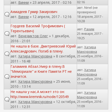
02:16
авт.
Винни
» 23 апреля, 2017 - 02:16
авт.
Ninel (не
Ахмадеев Гумир Закирович
проверено)
авт.
Винни
» 12 апреля, 2017 - 12:16
18 апреля, 2017 -
10:28
Гордеев Василий Трофимович (
авт.
Рахим
Терентьевич)
25 января, 2017 -
авт.
Венедиктов Олег
» 1 декабря,
19:25
2016 - 21:01
Не нашла в базе. Дмитриевский Юрий
авт.
Хатира
Александрович. Погиб в плену.
Мансуровна
авт.
Хатира Мансуровна
» 8 сентября,
25 ноября, 2016 -
11:09
2011 - 16:48
Галамиев Абзал.Умер в плену.В
авт.
Хатира
"Мемориале" и Книге Памяти РТ не
Мансуровна
значится.
25 ноября, 2016 -
авт.
Хатира Мансуровна
» 25 июня,
11:09
2010 - 13:14
Не нашла у нас.А может это он:
авт.
Хатира
http://www.kremnik.ru/node/120549
Мансуровна
авт.
Хатира Мансуровна
» 12 октября,
25 ноября, 2016 -
11:09
2011 - 12:31