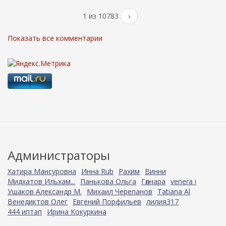
1 из 10783
›
Показать все комментарии
Администраторы
Хатира Мансуровна
Инна Rub
Рахим
Винни
Мидхатов Ильхам...
Панькова Ольга
Гөлнара
venera i
Ушаков Александр М.
Михаил Черепанов
Tatiana Al
Венедиктов Олег
Евгений Порфильев
лилия317
444 иптап
Ирина Кокуркина