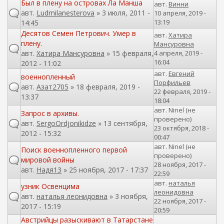
Был в плену на островах Ла Манша
авт.
Винни
авт.
Ludmilanesterova
» 3 июля, 2011 -
10 апреля, 2019 -
13:19
14:45
Десятов Семен Петрович. Умер в
авт.
Хатира
плену.
Мансуровна
авт.
Хатира Мансуровна
» 15 февраля,
4 апреля, 2019 -
16:04
2012 - 11:02
авт.
Евгений
военнопленный
Порфильев
авт.
Азат2705
» 18 февраля, 2019 -
22 февраля, 2019 -
13:37
18:04
авт.
Ninel (не
Запрос в архивы.
проверено)
авт.
SergoOrdjonikidze
» 13 сентября,
23 октября, 2018 -
2012 - 15:32
00:47
авт.
Ninel (не
Поиск военнопленного первой
проверено)
мировой войны
28 ноября, 2017 -
авт.
Надя13
» 25 ноября, 2017 - 17:37
22:59
авт.
наталья
узник Освенцима
леонидовна
авт.
наталья леонидовна
» 3 ноября,
22 ноября, 2017 -
2017 - 15:19
20:59
Австрийцы разыскивают в Татарстане