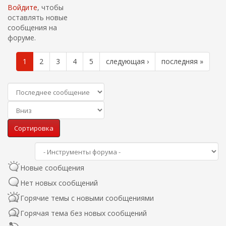
Войдите
, чтобы
оставлять новые
сообщения на
форуме.
1
2
3
4
5
следующая ›
последняя »
С
о
С
р
Сортировка
о
т
р
и
т
р
и
о
Новые сообщения
р
в
Нет новых сообщений
о
к
в
а
Горячие темы с новыми сообщениями
к
п
Горячая тема без новых сообщений
а
о