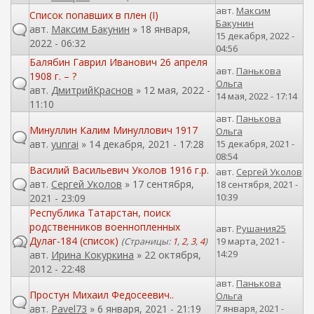
авт.
Максим
Список попавших в плен (I)
Бакунин
авт.
Максим Бакунин
» 18 января,
15 декабря, 2022 -
2022 - 06:32
04:56
Балябин Гаврил Иванович 26 апреля
авт.
Панькова
1908 г. – ?
Ольга
авт.
ДмитрийКраснов
» 12 мая, 2022 -
14 мая, 2022 - 17:14
11:10
авт.
Панькова
Минуллин Калим Минуллович 1917
Ольга
авт.
yunrai
» 14 декабря, 2021 - 17:28
15 декабря, 2021 -
08:54
Василий Васильевич Уколов 1916 г.р.
авт.
Сергей Уколов
авт.
Сергей Уколов
» 17 сентября,
18 сентября, 2021 -
10:39
2021 - 23:09
Республика Татарстан, поиск
родственников военнопленных
авт.
Рушания25
Дулаг-184 (список)
19 марта, 2021 -
(Страницы:
1
,
2
,
3
,
4
)
14:29
авт.
Ирина Кокуркина
» 22 октября,
2012 - 22:48
авт.
Панькова
Простун Михаил Федосеевич..
Ольга
авт.
Pavel73
» 6 января, 2021 - 21:19
7 января, 2021 -