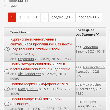
о
ж
сообщения на
а
форуме.
и
н
с
и
1
2
3
4
5
следующая ›
последняя »
к
ю
а
Последнее
Тема / Автор
сообщение
Курганские военнопленные,
считавшиеся пропавшими без вести.
авт.
Героевна
Родственники, откликнитесь!
8 июля, 2025 - 06:18
(Страницы:
1
,
2
)
авт.
Героевна
» 8 июля, 2015 - 12:33
Поиск захоронения погибшего в
авт.
Aleksander555
плену Балашова Ивана Андреевича
1 декабря, 2023 -
авт.
Aleksander555
» 12 мая, 2014 -
08:28
09:05
Попова Мария Никифоровна 1919
авт.
Max plochov
авт.
Max plochov
» 15 сентября, 2023 -
18 сентября, 2023 -
18:36
10:28
Пронин Лаврентий Логвинович
авт.
Захария
(Логинович)
8 мая, 2023 - 20:30
авт.
Захария
» 2 мая, 2023 - 23:17