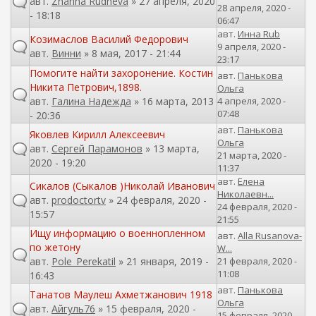
авт.
Zhanna Rudneva
» 27 апреля, 2020
28 апреля, 2020 -
- 18:18
06:47
авт.
Инна Rub
Козимаслов Василий Федорович
9 апреля, 2020 -
авт.
Винни
» 8 мая, 2017 - 21:44
23:17
Помогите найти захоронение. Костин
авт.
Панькова
Никита Петрович,1898.
Ольга
авт.
Галина Надежда
» 16 марта, 2013
4 апреля, 2020 -
07:48
- 20:36
авт.
Панькова
Яковлев Кирилл Алексеевич
Ольга
авт.
Сергей Парамонов
» 13 марта,
21 марта, 2020 -
2020 - 19:20
11:37
авт.
Елена
Сикалов (Сыкалов )Николай Иванович
Николаевн...
авт.
prodoctortv
» 24 февраля, 2020 -
24 февраля, 2020 -
15:57
21:55
Ищу информацию о военнопленном
авт.
Alla Rusanova-
по жетону
W...
авт.
Pole_Perekatil
» 21 января, 2019 -
21 февраля, 2020 -
11:08
16:43
авт.
Панькова
Танатов Маулеш Ахметжанович 1918
Ольга
авт.
Айгуль76
» 15 февраля, 2020 -
15 февраля, 2020 -