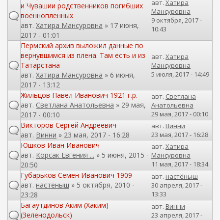
авт.
Хатира
и Чувашии родственников погибших
Мансуровна
военнопленных
9 октября, 2017 -
авт.
Хатира Мансуровна
» 17 июня,
10:43
2017 - 01:01
Пермский архив выложил данные по
вернувшимся из плена. Там есть и из
авт.
Хатира
Татарстана
Мансуровна
5 июля, 2017 - 14:49
авт.
Хатира Мансуровна
» 6 июня,
2017 - 13:12
Жильцов Павел Иванович 1921 г.р.
авт.
Светлана
авт.
Светлана Анатольевна
» 29 мая,
Анатольевна
29 мая, 2017 - 00:10
2017 - 00:10
Викторов Сергей Андреевич
авт.
Винни
авт.
Винни
» 23 мая, 2017 - 16:28
23 мая, 2017 - 16:28
Юшков Иван Иванович
авт.
Хатира
авт.
Корсак Евгения ...
» 5 июня, 2015 -
Мансуровна
11 мая, 2017 - 18:34
20:50
Губарьков Семен Иванович 1909
авт.
настёныш
авт.
настёныш
» 5 октября, 2010 -
30 апреля, 2017 -
13:33
23:28
Багаутдинов Аким (Хаким)
авт.
Винни
(Зеленодольск)
23 апреля, 2017 -