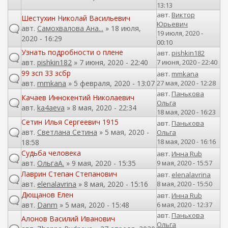
13:13
авт.
Виктор
Шестухин Николай Васильевич
Юрьевич
авт.
Самохвалова Ана...
» 18 июля,
19 июля, 2020 -
2020 - 16:29
00:10
Узнать подробности о плене
авт.
pishkin182
авт.
pishkin182
» 7 июня, 2020 - 22:40
7 июня, 2020 - 22:40
99 зсп 33 зсбр
авт.
mmkana
авт.
mmkana
» 5 февраля, 2020 - 13:07
27 мая, 2020 - 12:28
авт.
Панькова
Качаев Иннокентий Николаевич
Ольга
авт.
ka4aeva
» 8 мая, 2020 - 22:34
18 мая, 2020 - 16:23
Сетин Илья Сергеевич 1915
авт.
Панькова
авт.
Светлана Сетина
» 5 мая, 2020 -
Ольга
18 мая, 2020 - 16:16
18:58
Судьба человека
авт.
Инна Rub
авт.
ОльгаА.
» 9 мая, 2020 - 15:35
9 мая, 2020 - 15:57
Лаврин Степан Степанович
авт.
elenalavrina
авт.
elenalavrina
» 8 мая, 2020 - 15:16
8 мая, 2020 - 15:50
Дющанов Елен
авт.
Инна Rub
авт.
Danm
» 5 мая, 2020 - 15:48
6 мая, 2020 - 12:37
авт.
Панькова
Алонов Василий Иванович
Ольга