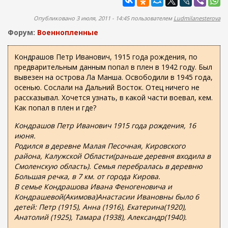
ж
а
а
п
Опубликовано 3 июля, 2011 - 14:45 пользователем
Ludmilanesterova
н
о
и
Форум:
Военнопленные
и
ю
с
Кондрашов Петр Иванович, 1915 года рождения, по
предварительным данным попал в плен в 1942 году. Был
к
вывезен на острова Ла Манша. Освободили в 1945 года,
а
осенью. Сослали на Дальний Восток. Отец ничего не
рассказывал. Хочется узнать, в какой части воевал, кем.
Как попал в плен и где?
Кондрашов Петр Иванович 1915 года рождения, 16
июня.
Родился в деревне Малая Песочная, Кировского
района, Калужской Области(раньше деревня входила в
Смоленскую область). Семья перебралась в деревню
Большая речка, в 7 км. от города Кирова.
В семье Кондрашова Ивана Феногеновича и
Кондрашевой(Акимова)Анастасии Ивановны было 6
детей: Петр (1915), Анна (1916), Екатерина(1920),
Анатолий (1925), Тамара (1938), Александр(1940).