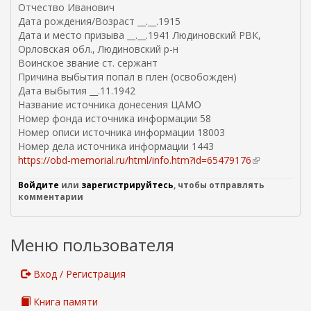
с
Отчество Иванович
с
Дата рождения/Возраст __.__.1915
ы
Дата и место призыва __.__.1941 Людиновский РВК,
л
Орловская обл., Людиновский р-н
к
Воинское звание ст. сержант
а
Причина выбытия попал в плен (освобожден)
)
Дата выбытия __.11.1942
Название источника донесения ЦАМО
Номер фонда источника информации 58
Номер описи источника информации 18003
Номер дела источника информации 1443
https://obd-memorial.ru/html/info.htm?id=65479176
(
в
Войдите
или
зарегистрируйтесь
, чтобы отправлять
н
комментарии
е
ш
н
Меню пользователя
я
я
с
Вход / Регистрация
с
ы
Книга памяти