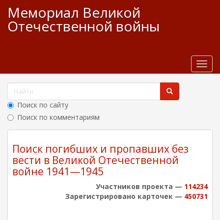
П
Мемориал Великой
е
Отечественной войны
р
е
й
т
и
T
к
o
о
g
Ф
с
g
о
н
l
Поиск по сайту
р
о
e
Поиск по комментариям
в
м
n
н
a
Найти
а
о
v
Поиск погибших и пропавших без
п
м
i
вести в Великой Отечественной
у
о
g
войне 1941—1945
с
a
и
о
t
Участников проекта —
114234
с
д
i
Зарегистрировано карточек —
450731
к
е
o
р
n
а