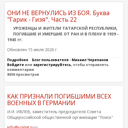
Т
А
С
ОНИ НЕ ВЕРНУЛИСЬ ИЗ БОЯ. Буква
И
"Гарик - Гизя". Часть 22
Н
И
УРОЖЕНЦЫ И ЖИТЕЛИ ТАТАРСКОЙ РЕСПУБЛИКИ,
В
ПОГИБШИЕ И УМЕРШИЕ ОТ РАН И В ПЛЕНУ В 1939 -
А
1945 гг.
Н
Н
Обновлен 15 июля 2026 г.
И
К
О
Подробнее
о
Блог пользователя - Михаил Черепанов
Л
Войдите
или
О
зарегистрируйтесь
, чтобы отправлять
А
комментарии
Н
Е
8656 просмотров
И
В
Н
И
Е
Ч
В
(
Е
КАК ПРИЗНАЛИ ПОГИБШИМИ ВСЕХ
А
Р
ВОЕННЫХ В ГЕРМАНИИ
Р
Н
Т
У
И.И. ИВЛЕВ, заместитель председателя Совета
Е
Л
Общероссийской общественной организации "Поиск"
М
И
О
С
info@soldat.ru
В
(
Ь