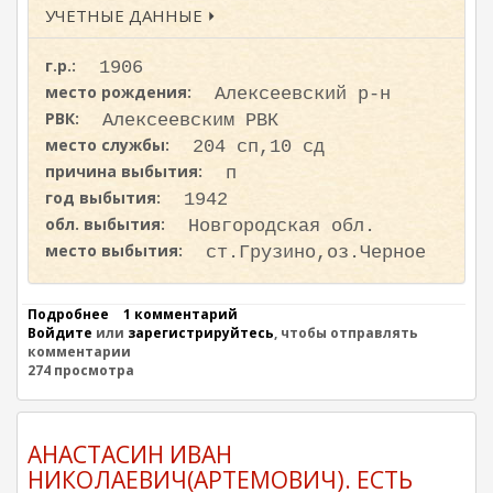
М
УЧЕТНЫЕ ДАННЫЕ ⏵
Е
Т
А
г.р.:
1906
Х
место рождения:
Алексеевский р-н
М
Е
РВК:
Алексеевским РВК
Т
место службы:
204 сп,10 сд
О
причина выбытия:
В
п
И
год выбытия:
1942
Ч
обл. выбытия:
Новгородская обл.
место выбытия:
ст.Грузино,оз.Черное
Подробнее
о
1 комментарий
Войдите
или
Д
зарегистрируйтесь
, чтобы отправлять
комментарии
Е
274 просмотра
Н
И
С
О
В
АНАСТАСИН ИВАН
Г
НИКОЛАЕВИЧ(АРТЕМОВИЧ). ЕСТЬ
И