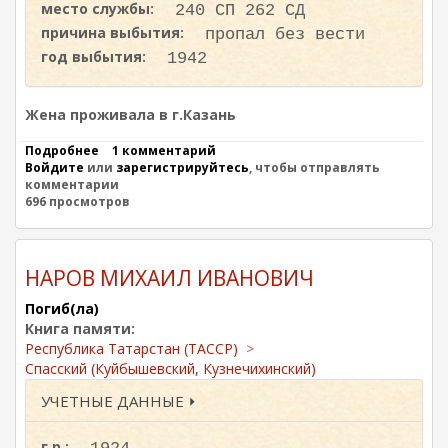
место службы:
е
240 СП 262 СД
ч
причина выбытия:
пропал без вести
е
год выбытия:
1942
с
т
в
е
Жена проживала в г.Казань
н
н
Подробнее
о
1 комментарий
о
Войдите
или
М
зарегистрируйтесь
, чтобы отправлять
й
комментарии
Е
в
696 просмотров
Д
о
В
й
Е
н
Д
е
Е
НАРОВ МИХАИЛ ИВАНОВИЧ
1
В
9
М
Погиб(ла)
4
И
Книга памяти:
1
Х
Республика Татарстан (ТАССР)
—
А
1
Спасский (Куйбышевский, Кузнечихинский)
И
9
Л
УЧЕТНЫЕ ДАННЫЕ ⏵
4
А
5
Н
Д
г.р.: