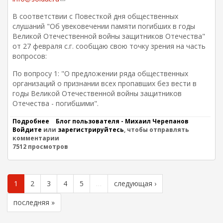
И
И
с
Ч
В соответствии с Повесткой дня общественных
З
с
)
Б
слушаний "Об увековечении памяти погибших в годы
ы
.
О
Великой Отечественной войны защитников Отечества"
л
Е
Я
от 27 февраля с.г. сообщаю свою точку зрения на часть
к
С
.
вопросов:
Т
а
Б
Ь
у
д
По вопросу 1: "О предложении ряда общественных
Ф
к
л
организаций о признании всех пропавших без вести в
О
в
я
Т
годы Великой Отечественной войны защитников
а
о
О
"
Отечества - погибшими".
т
.
Г
Н
п
а
Подробнее
о
Блог пользователя - Михаил Черепанов
А
р
р
Войдите
или
К
зарегистрируйтесь
, чтобы отправлять
Г
и
а
комментарии
А
Р
к
7512 просмотров
К
в
А
-
П
к
Д
Г
Р
Ы
и
и
И
з
e
З
1
2
3
4
5
…
следующая ›
я
m
Н
"
А
a
последняя »
.
Л
i
Ч
И
l
а
П