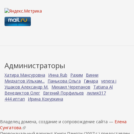
Администраторы
Хатира Мансуровна
Инна Rub
Рахим
Винни
Мидхатов Ильхам...
Панькова Ольга
Гөлнара
venera i
Ушаков Александр М.
Михаил Черепанов
Tatiana Al
Венедиктов Олег
Евгений Порфильев
лилия317
444 иптап
Ирина Кокуркина
Владелец домена, создание и сопровождение сайта —
Елена
Сунгатова.
(
Первоначальный вариант Книги Памяти (2007 г.) предоставлен
в