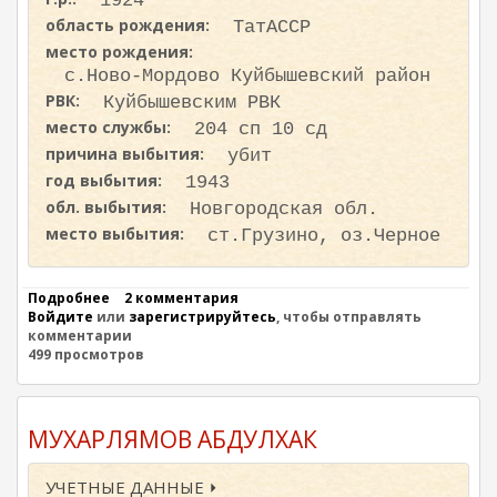
1924
Р
область рождения:
ТатАССР
Е
Е
место рождения:
В
с.Ново-Мордово Куйбышевский район
И
РВК:
Куйбышевским РВК
Ч
.
место службы:
204 сп 10 сд
Е
причина выбытия:
убит
С
год выбытия:
Т
1943
Ь
обл. выбытия:
Новгородская обл.
Н
место выбытия:
ст.Грузино, оз.Черное
А
Г
Р
А
Подробнее
о
2 комментария
Д
Войдите
или
Н
зарегистрируйтесь
, чтобы отправлять
А
комментарии
А
.
499 просмотров
Р
О
В
М
И
МУХАРЛЯМОВ АБДУЛХАК
Х
А
УЧЕТНЫЕ ДАННЫЕ ⏵
И