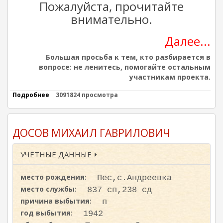
ж
Пожалуйста, прочитайте
а
внимательно.
н
и
Далее...
ю
Большая просьба к тем, кто разбирается в
вопросе: не ленитесь, помогайте остальным
участникам проекта.
Подробнее
о
3091824 просмотра
П
о
и
с
ДОСОВ МИХАИЛ ГАВРИЛОВИЧ
к
п
УЧЕТНЫЕ ДАННЫЕ ⏵
о
г
и
место рождения:
Пес,с.Андреевка
б
ш
место службы:
837 сп,238 сд
и
причина выбытия:
п
х
год выбытия:
и
1942
п