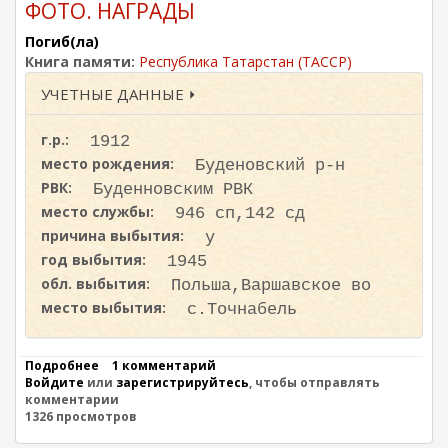
ФОТО. НАГРАДЫ
З
З
Погиб(ла)
А
Т
Книга памяти:
Республика Татарстан (ТАССР)
С
УЧЕТНЫЕ ДАННЫЕ ⏵
А
Ф
И
г.р.:
1912
У
Л
место рождения:
Буденовский р-н
Л
РВК:
Буденновским РВК
О
место службы:
В
946 сп,142 сд
И
причина выбытия:
у
Ч
год выбытия:
1945
.
Н
обл. выбытия:
Польша,Варшавское во
А
место выбытия:
с.Точнабель
Г
Р
А
Д
Подробнее
о
1 комментарий
А
Войдите
или
А
зарегистрируйтесь
, чтобы отправлять
.
комментарии
Н
1326 просмотров
А
С