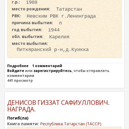
г.р.:
1908
Д
У
место рождения:
Татарстан
Л
РВК:
Невским РВК г.Ленинграда
Х
причина выбытия:
А
п
К
год выбытия:
1944
обл. выбытия:
Карелия
место выбытия:
Питкяранский р-н,д.Куикка
Подробнее
о
1 комментарий
Войдите
или
А
зарегистрируйтесь
, чтобы отправлять
комментарии
Х
441 просмотр
М
Е
Т
О
В
ДЕНИСОВ ГИЗЗАТ САФИУЛЛОВИЧ.
М
НАГРАДА.
У
Л
Погиб(ла)
А
Книга памяти:
Республика Татарстан (ТАССР)
Х