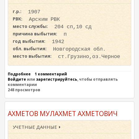
Л
И
г.р.:
1907
В
А
РВК:
Арским РВК
Н
место службы:
204 сп,10 сд
О
причина выбытия:
В
п
И
год выбытия:
1942
Ч
обл. выбытия:
Новгородская обл.
место выбытия:
ст.Грузино,оз.Черное
Подробнее
о
1 комментарий
Войдите
или
М
зарегистрируйтесь
, чтобы отправлять
комментарии
У
248 просмотров
Х
А
Р
Л
Я
АХМЕТОВ МУЛАХМЕТ АХМЕТОВИЧ
М
О
УЧЕТНЫЕ ДАННЫЕ ⏵
В
А
Б