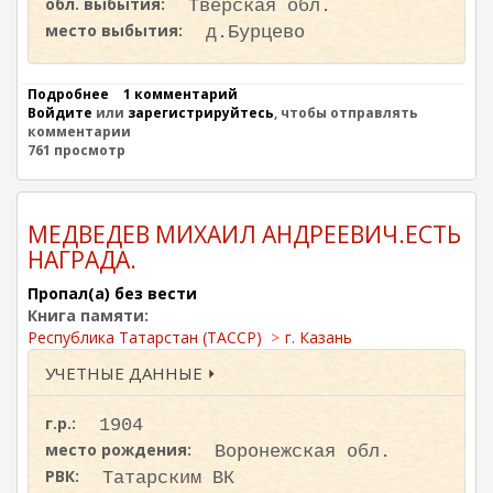
обл. выбытия:
Тверская обл.
р
место выбытия:
д.Бурцево
о
п
а
в
Подробнее
о
1 комментарий
ш
Войдите
или
Д
зарегистрируйтесь
, чтобы отправлять
и
комментарии
О
х
761 просмотр
С
б
О
е
В
з
М
в
И
МЕДВЕДЕВ МИХАИЛ АНДРЕЕВИЧ.ЕСТЬ
е
Х
НАГРАДА.
с
А
т
И
Пропал(а) без вести
и
Л
Книга памяти:
в
Г
В
Республика Татарстан (ТАССР)
г. Казань
А
е
В
УЧЕТНЫЕ ДАННЫЕ ⏵
л
Р
и
И
к
Л
г.р.:
1904
о
О
й
место рождения:
В
Воронежская обл.
О
И
РВК:
Татарским ВК
т
Ч