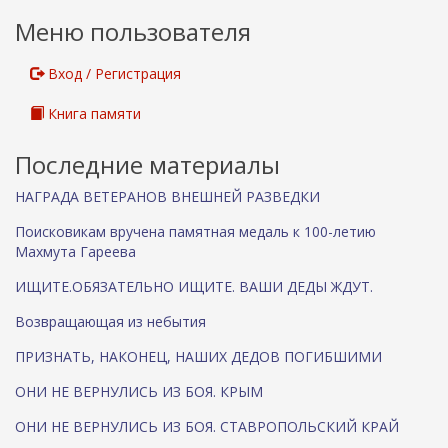
)
с
О
Меню пользователя
т
Г
ь
И
2
Б
Вход / Регистрация
2
Ш
И
Книга памяти
М
И
В
Последние материалы
С
Е
НАГРАДА ВЕТЕРАНОВ ВНЕШНЕЙ РАЗВЕДКИ
Х
В
Поисковикам вручена памятная медаль к 100-летию
О
Махмута Гареева
Е
Н
ИЩИТЕ.ОБЯЗАТЕЛЬНО ИЩИТЕ. ВАШИ ДЕДЫ ЖДУТ.
Н
Ы
Возвращающая из небытия
Х
В
ПРИЗНАТЬ, НАКОНЕЦ, НАШИХ ДЕДОВ ПОГИБШИМИ
Г
Е
ОНИ НЕ ВЕРНУЛИСЬ ИЗ БОЯ. КРЫМ
Р
М
А
ОНИ НЕ ВЕРНУЛИСЬ ИЗ БОЯ. СТАВРОПОЛЬСКИЙ КРАЙ
Н