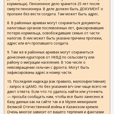
а
кормильца). Пенсионное дело хранится 25 лет после
)
смерти пенсионера. В деле должен быть ДОКУМЕНТ о
пропаже без вести солдата. Там может быть адрес.
8. В районных архивах могут сохраниться документы
налоговых органов послевоенных лет, фиксировавшие
потерю кормильца, освобождавшие семью от части
налогов. В них может быть указана причина пропажи,
адрес или в/ч пропавшего солдата.
9. Там же в районных архивах могут сохраниться
донесения кураторов от НКВД по сельсовету или
району о миграции населения. В том числе о
невозвращении сельчан с фронта. Могут быть
зафиксированы адрес и номер части.
10. Последняя надежда (как правило, малоээфективная)
- запрос в ЦАМО. Но без указания в/ч они чаще всего не
дают ответа. Если что-то удалось найти или уточнить
— просьба сообщать нам, чтобы все было занесено в
базу данных как на сайте так и в Музее-мемориале
Великой Отечественной войны в Казанском кремле.
Очень многое зависит от вашего терпения и фантазии