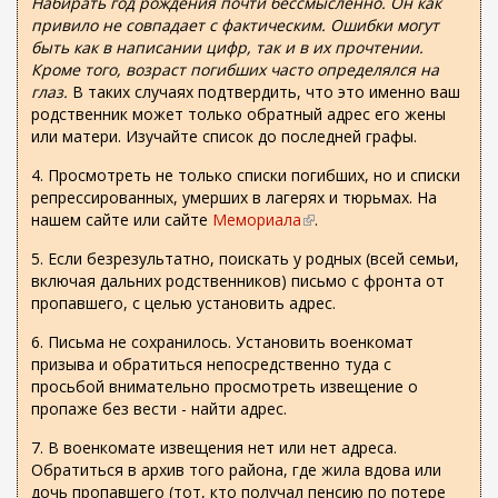
Набирать год рождения почти бессмысленно. Он как
с
привило не совпадает с фактическим. Ошибки могут
ы
быть как в написании цифр, так и в их прочтении.
л
Кроме того, возраст погибших часто определялся на
к
глаз.
В таких случаях подтвердить, что это именно ваш
а
родственник может только обратный адрес его жены
)
или матери. Изучайте список до последней графы.
4. Просмотреть не только списки погибших, но и списки
репрессированных, умерших в лагерях и тюрьмах. На
нашем сайте или сайте
Мемориала
(
.
в
5. Если безрезультатно, поискать у родных (всей семьи,
н
включая дальних родственников) письмо с фронта от
е
пропавшего, с целью установить адрес.
ш
н
6. Письма не сохранилось. Установить военкомат
я
призыва и обратиться непосредственно туда с
я
просьбой внимательно просмотреть извещение о
с
пропаже без вести - найти адрес.
с
ы
7. В военкомате извещения нет или нет адреса.
л
Обратиться в архив того района, где жила вдова или
к
дочь пропавшего (тот, кто получал пенсию по потере