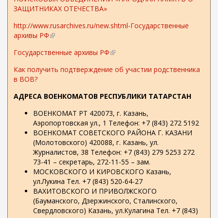
ш
ЗАЩИТНИКАХ ОТЕЧЕСТВА»
н
я
http://www.rusarchives.ru/new.shtml-Государственные
я
архивы РФ
(
с
в
с
Государственные архивы РФ
(
н
ы
в
е
Как получить подтверждение об участии родственника
л
н
ш
в ВОВ?
к
е
н
а
ш
я
АДРЕСА ВОЕНКОМАТОВ РЕСПУБЛИКИ ТАТАРСТАН
)
н
я
я
ВОЕНКОМАТ РТ 420073, г. Казань,
с
я
Аэропортовская ул., 1 Телефон: +7 (843) 272 5192
с
с
ВОЕНКОМАТ СОВЕТСКОГО РАЙОНА Г. КАЗАНИ
ы
с
(Молотовского) 420088, г. Казань, ул.
л
ы
Журналистов, 38 Телефон: +7 (843) 279 5253 272
к
л
73-41 – секретарь, 272-11-55 – зам.
а
к
МОСКОВСКОГО И КИРОВСКОГО Казань,
)
а
ул.Лукина Тел. +7 (843) 520-64-27
)
ВАХИТОВСКОГО И ПРИВОЛЖСКОГО
(Бауманского, Дзержинского, Сталинского,
Свердловского) Казань, ул.Кулагина Тел. +7 (843)