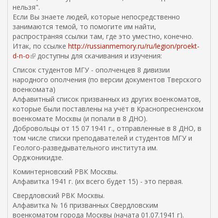
нельзя".
я
Если Вы знаете людей, которые непосредственно
с
занимаются темой, то помогите им найти,
с
распространяя ссылки там, где это уместно, конечно.
ы
Итак, по ссылке
л
http://russianmemory.ru/ru/legion/proekt-
d-n-o
(
доступны для скачивания и изучения:
к
в
а
Список студентов МГУ - ополченцев 8 дивизии
н
)
народного ополчения (по версии документов Тверского
е
военкомата)
ш
Алфавитный список призванных из других военкоматов,
н
которые были поставлены на учёт в Краснопресненском
я
военкомате Москвы (и попали в 8 ДНО).
я
Добровольцы от 15 07 1941 г., отправленные в 8 ДНО, в
с
том числе списки преподавателей и студентов МГУ и
с
Геолого-разведывательного института им.
ы
Орджоникидзе.
л
Коминтерновский РВК Москвы.
к
Алфавитка 1941 г. (их всего будет 15) - это первая.
а
)
Свердловский РВК Москвы.
Алфавитка № 16 призванных Свердловским
военкоматом города Москвы (начата 01.07.1941 г).