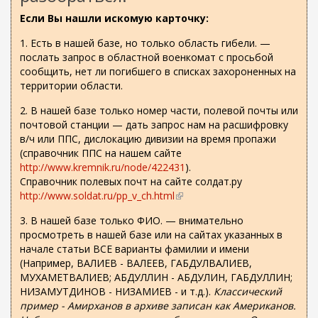
Если Вы нашли искомую карточку:
1. Есть в нашей базе, но только область гибели. —
послать запрос в областной военкомат с просьбой
сообщить, нет ли погибшего в списках захороненных на
территории области.
2. В нашей базе только номер части, полевой почты или
почтовой станции — дать запрос нам на расшифровку
в/ч или ППС, дислокацию дивизии на время пропажи
(справочник ППС на нашем сайте
http://www.kremnik.ru/node/422431
).
Справочник полевых почт на сайте солдат.ру
http://www.soldat.ru/pp_v_ch.html
(
в
3. В нашей базе только ФИО. — внимательно
н
просмотреть в нашей базе или на сайтах указанных в
е
начале статьи ВСЕ варианты фамилии и имени
ш
(Например, ВАЛИЕВ - ВАЛЕЕВ, ГАБДУЛВАЛИЕВ,
н
МУХАМЕТВАЛИЕВ; АБДУЛЛИН - АБДУЛИН, ГАБДУЛЛИН;
я
НИЗАМУТДИНОВ - НИЗАМИЕВ - и т.д.).
Классический
я
пример - Амирханов в архиве записан как Американов.
с