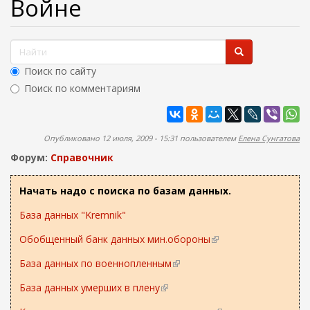
Войне
ж
а
н
и
Ф
ю
о
Поиск по сайту
р
Поиск по комментариям
м
Найти
а
п
Опубликовано 12 июля, 2009 - 15:31 пользователем
Елена Сунгатова
о
Форум:
Справочник
и
с
Начать надо с поиска по базам данных.
к
База данных "Kremnik"
а
Обобщенный банк данных мин.обороны
(
в
База данных по военнопленным
(
н
в
е
База данных умерших в плену
(
н
ш
в
е
н