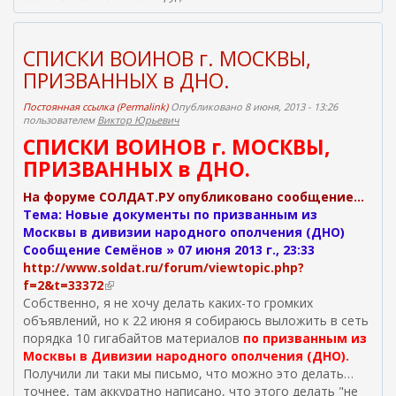
ш
н
я
СПИСКИ ВОИНОВ г. МОСКВЫ,
я
ПРИЗВАННЫХ в ДНО.
с
с
Постоянная ссылка (Permalink)
Опубликовано 8 июня, 2013 - 13:26
ы
пользователем
Виктор Юрьевич
л
СПИСКИ ВОИНОВ г. МОСКВЫ,
к
ПРИЗВАННЫХ в ДНО.
а
)
На форуме СОЛДАТ.РУ опубликовано сообщение…
Тема: Новые документы по призванным из
Москвы в дивизии народного ополчения (ДНО)
Сообщение Семёнов » 07 июня 2013 г., 23:33
http://www.soldat.ru/forum/viewtopic.php?
f=2&t=33372
(
Собственно, я не хочу делать каких-то громких
в
объявлений, но к 22 июня я собираюсь выложить в сеть
н
порядка 10 гигабайтов материалов
е
по призванным из
Москвы в Дивизии народного ополчения (ДНО).
ш
Получили ли таки мы письмо, что можно это делать…
н
точнее, там аккуратно написано, что этого делать "не
я