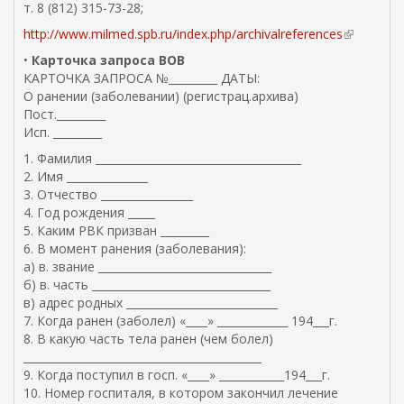
т. 8 (812) 315-73-28;
http://www.milmed.spb.ru/index.php/archivalreferences
(
в
•
Карточка запроса ВОВ
н
КАРТОЧКА ЗАПРОСА №_________ ДАТЫ:
е
О ранении (заболевании) (регистрац.архива)
ш
Пост._________
н
Исп. _________
я
1. Фамилия ______________________________________
я
2. Имя _______________
с
3. Отчество _________________
с
4. Год рождения _____
ы
5. Каким РВК призван _________
л
6. В момент ранения (заболевания):
к
а) в. звание ________________________________
а
б) в. часть _________________________________
)
в) адрес родных ____________________________
7. Когда ранен (заболел) «____» _____________ 194___г.
8. В какую часть тела ранен (чем болел)
____________________________________________
9. Когда поступил в госп. «____» ____________194___г.
10. Номер госпиталя, в котором закончил лечение