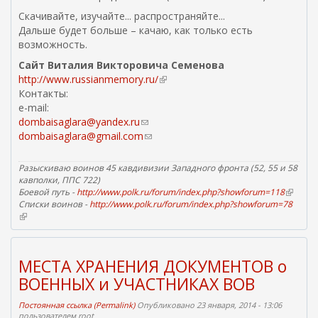
Скачивайте, изучайте... распространяйте...
Дальше будет больше – качаю, как только есть
возможность.
Сайт Виталия Викторовича Семенова
http://www.russianmemory.ru/
(
Контакты:
в
e-mail:
н
dombaisaglara@yandex.ru
(
е
dombaisaglara@gmail.com
с
(
ш
с
с
н
ы
с
я
Разыскиваю воинов 45 кавдивизии Западного фронта (52, 55 и 58
л
ы
я
кавполки, ППС 722)
Боевой путь -
http://www.polk.ru/forum/index.php?showforum=118
к
л
с
(
Списки воинов -
http://www.polk.ru/forum/index.php?showforum=78
в
а
к
с
(
н
д
а
ы
в
е
л
д
л
н
ш
я
л
к
е
н
МЕСТА ХРАНЕНИЯ ДОКУМЕНТОВ о
о
я
а
ш
я
н
я
т
о
)
ВОЕННЫХ и УЧАСТНИКАХ ВОВ
я
с
п
т
я
с
Постоянная ссылка (Permalink)
Опубликовано 23 января, 2014 - 13:06
р
п
с
ы
пользователем
root