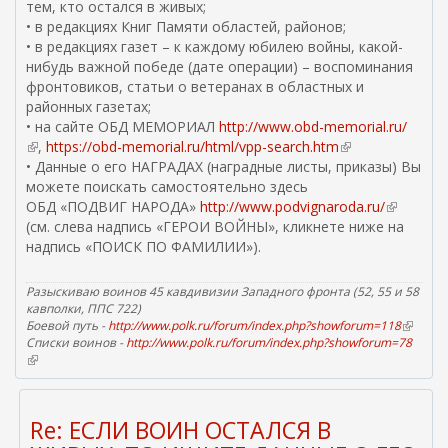
тем, кто остался в живых;
)
р
• в редакциях Книг Памяти областей, районов;
а
• в редакциях газет – к каждому юбилею войны, какой-
в
нибудь важной победе (дате операции) – воспоминания
к
фронтовиков, статьи о ветеранах в областных и
и
районных газетах;
e
• на сайте ОБД МЕМОРИАЛ
http://www.obd-memorial.ru/
m
(
,
https://obd-memorial.ru/html/vpp-search.htm
a
(
в
• Данные о его НАГРАДАХ (наградные листы, приказы) Вы
i
в
н
можете поискать самостоятельно здесь
l
н
е
ОБД «ПОДВИГ НАРОДА»
http://www.podvignaroda.ru/
)
е
(
ш
(см. слева надпись «ГЕРОИ ВОЙНЫ», кликнете ниже на
ш
в
н
надпись «ПОИСК ПО ФАМИЛИИ»).
н
н
я
я
е
я
я
ш
Разыскиваю воинов 45 кавдивизии Западного фронта (52, 55 и 58
с
с
н
кавполки, ППС 722)
с
Боевой путь -
http://www.polk.ru/forum/index.php?showforum=118
с
я
(
Списки воинов -
http://www.polk.ru/forum/index.php?showforum=78
в
ы
ы
я
(
н
л
л
с
в
е
к
к
с
н
ш
а
а
ы
е
н
Re: ЕСЛИ ВОИН ОСТАЛСЯ В
)
)
л
ш
я
н
я
к