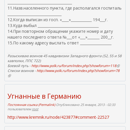
_____________________________________
11.Назв.населенного пункта, где располагался госпиталь
_______________________________
12.Когда выписан из госп. «____»____________ 194___г.
13.Куда выбыл ___________________________________
14.При повторном обращении укажите номер и дату
нашего последнего ответа №___от «___»_______ 200__г.
15.По какому адресу выслать ответ __________________
Разыскиваю воинов 45 кавдивизии Западного фронта (52, 55 и 58
кавполки, ППС 722)
Боевой путь -
http://www.polk.ru/forum/index.php?showforum=118
(
Списки воинов -
http://www.polk.ru/forum/index.php?showforum=78
в
(
н
в
е
н
ш
е
н
Угнанные в Германию
ш
я
н
я
Постоянная ссылка (Permalink)
Опубликовано 25 января, 2013 - 02:33
я
с
пользователем
root
я
с
с
ы
http://www.kremnik.ru/node/423877#comment-22527
с
л
ы
к
л
а