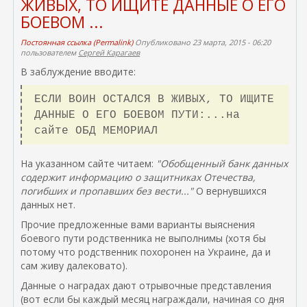
ЖИВЫХ, ТО ИЩИТЕ ДАННЫЕ О ЕГО
я
с
а
БОЕВОМ ...
я
с
)
с
ы
Постоянная ссылка (Permalink)
Опубликовано 23 марта, 2015 - 06:20
с
л
пользователем
Сергей Карагаев
ы
к
л
а
В заблуждение вводите:
к
)
а
ЕСЛИ ВОИН ОСТАЛСЯ В ЖИВЫХ, ТО ИЩИТЕ
)
ДАННЫЕ О ЕГО БОЕВОМ ПУТИ:...на
сайте ОБД МЕМОРИАЛ
На указанном сайте читаем:
"Обобщенный банк данных
содержит информацию о защитниках Отечества,
погибших и пропавших без вести..."
О вернувшихся
данных нет.
Прочие предложенные вами варианты выяснения
боевого пути родственника не выполнимы (хотя бы
потому что родственник похоронен на Украине, да и
сам живу далековато).
Данные о наградах дают отрывочные представления
(вот если бы каждый месяц награждали, начиная со дня