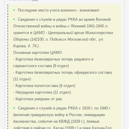
а
р
с
л
в
а
ы
к
•
Последнее место учета военного -
военкомат
к
в
л
а
к
)
и
к
•
Сведения о службе в рядах РККА во время Великой
а
e
и
Отечественной войны и войны с Японией 1941-1945 гг.
)
m
e
хранятся в
ЦАМО - Центральный архив Министерства
a
m
Обороны (142100, г. Подольск Московской обл., ул.
i
a
Кирова, д. 74.)
l
i
)
l
Основные картотеки ЦАМО:
)
- Картотека безвозвратных потерь рядового и
сержантского состава (9 отдел)
- Картотека безвозвратных потерь офицерского состава
(11 отдел)
- Картотека политсостава (6 отдел)
- Наградная картотека (11 отдел)
- Картотека умерших от ран
•
Сведения о службе в рядах РККА с 1918 г. по 1940 г.
(включая гражданскую войну в России, ликвидацию
басмачества, события на КВЖД (1929 г.), боевые
действия в районе оз. Хасан (1938 г.) и реки Халхин-Гол