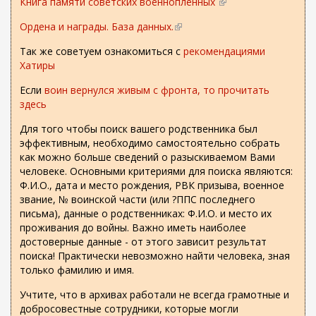
Книга памяти советских военнопленных
(
н
ш
я
в
е
н
Ордена и награды. База данных.
(
я
н
ш
я
в
с
е
н
Так же советуем ознакомиться с
я
рекомендациями
н
с
ш
я
Хатиры
с
е
ы
н
я
с
ш
л
я
Если
воин вернулся живым с фронта, то прочитать
с
ы
н
к
я
здесь
с
л
я
а
с
ы
к
я
)
Для того чтобы поиск вашего родственника был
с
л
а
с
эффективным, необходимо самостоятельно собрать
ы
к
)
с
как можно больше сведений о разыскиваемом Вами
л
а
ы
человеке. Основными критериями для поиска являются:
к
)
л
Ф.И.О., дата и место рождения, РВК призыва, военное
а
к
звание, № воинской части (или ?ППС последнего
)
а
письма), данные о родственниках: Ф.И.О. и место их
)
проживания до войны. Важно иметь наиболее
достоверные данные - от этого зависит результат
поиска! Практически невозможно найти человека, зная
только фамилию и имя.
Учтите, что в архивах работали не всегда грамотные и
добросовестные сотрудники, которые могли