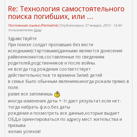
к
)
Re: Технология самостоятельного
а
поиска погибших, или ...
)
Постоянная ссылка (Permalink)
Опубликовано 27 января, 2013 - 13:44
пользователем
Хади
Здравствуйте
При поиске солдат пропавших без вести
исходными(стартовыми)данными являются донесения
райвоенкоматов,составленные по сведениям
родителей,родственников и после войны.
не всегда год рождения соответствует
действительности.в те времена 5или6 детей
в семье было обычным явлением.иногда рожали прямо в
поле.
разве все запомнишь
иногда изменения даты +-1г.дает результат.если нет-
тогда набрать ф.и.о.без даты
рождения и посмотреть все данные,которые выдает
ОБД,и ориентироваться по адресу мест жительства и
призыва.
желаю успехов!