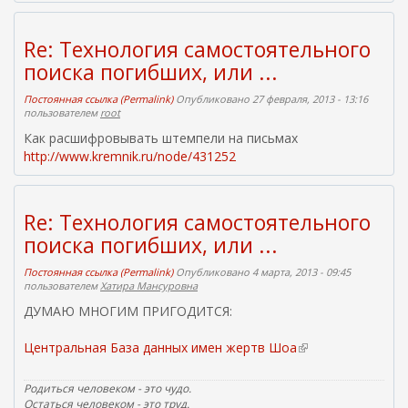
Re: Технология самостоятельного
поиска погибших, или ...
Постоянная ссылка (Permalink)
Опубликовано 27 февраля, 2013 - 13:16
пользователем
root
Как расшифровывать штемпели на письмах
http://www.kremnik.ru/node/431252
Re: Технология самостоятельного
поиска погибших, или ...
Постоянная ссылка (Permalink)
Опубликовано 4 марта, 2013 - 09:45
пользователем
Хатира Мансуровна
ДУМАЮ МНОГИМ ПРИГОДИТСЯ:
Центральная База данных имен жертв Шоа
(
в
н
Родиться человеком - это чудо.
е
Остаться человеком - это труд.