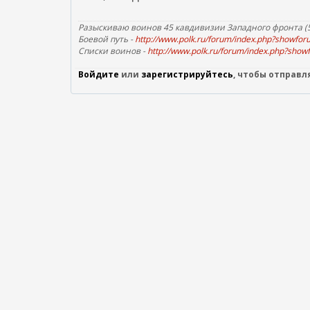
Разыскиваю воинов 45 кавдивизии Западного фронта (52
Боевой путь -
http://www.polk.ru/forum/index.php?showfo
Списки воинов -
http://www.polk.ru/forum/index.php?sho
Войдите
или
зарегистрируйтесь
, чтобы отправ