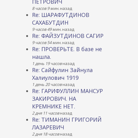
ПЕТРОВИЧ
8 часов 9 мин.
назад
Re: ШАРАФУТДИНОВ
САХАБУТДИН
9 часов 49 мин.
назад
Re: ФАЙЗУТДИНОВ САГИР
9 часов 54 мин.
назад
Re: ПРОВЕРЬТЕ. В базе не
нашла.
1 день 19 часов
назад
Re: Сайфулин Зайнула
Халиулович 1919
1 день 20 часов
назад
Re: ГАРИФУЛЛИН МАНСУР
ЗАКИРОВИЧ. НА
КРЕМНИКЕ НЕТ.
2 дня 11 часов
назад
Re: ТИМАНИН ГРИГОРИЙ
ЛАЗАРЕВИЧ
2 дня 18 часов
назад