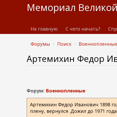
П
Мемориал Великой
е
р
е
На главную
С чего начать?
Спр
й
т
и
Форумы
Поиск
Военнопленны
к
о
Артемихин Федор И
с
н
о
в
н
Форум:
Военнопленные
о
м
Артемихин Федор Иванович 1898 го
у
плену, вернулся .Дожил до 1971 год
с