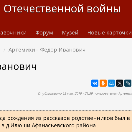
 Отечественной войны
авочники
Форум
Музей
Новые карточки
е
Артемихин Федор Иванович
ванович
Опубликовано 12 мая, 2019 - 21:59 пользователем
Артемихи
да рождения из рассказов родственников был в
а в д.Илюши Афанасьевского района.