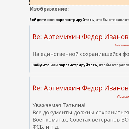
о
Изображение:
д
е
Войдите
или
зарегистрируйтесь
, чтобы отправля
р
ж
Re: Артемихин Федор Ивано
а
Постоянн
н
На единственной сохранившейся ф
и
ю
Войдите
или
зарегистрируйтесь
, чтобы отправ
Re: Артемихин Федор Ивано
Постоян
Уважаемая Татьяна!
Все документы должны сохраниться 
Военкоматах, Советах ветеранов ВОВ
ФСБ, и т.д.