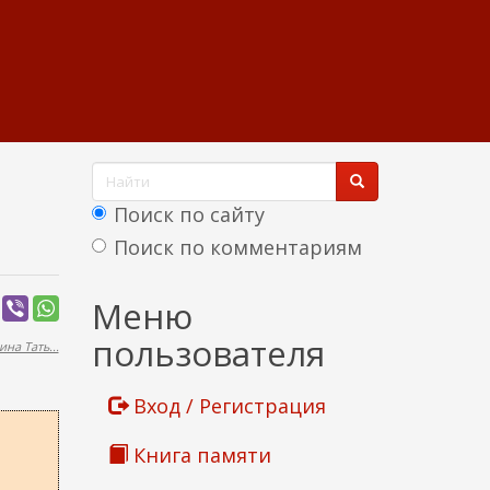
Ф
о
Поиск по сайту
р
Поиск по комментариям
м
Найти
Меню
а
пользователя
на Тать...
п
о
Вход / Регистрация
и
Книга памяти
с