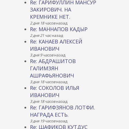
Re: ГАРИФУЛЛИН МАНСУР
ЗАКИРОВИЧ. НА
КРЕМНИКЕ НЕТ.
2 дня 18 часов
назад
Re: МАННАПОВ КАДЫР
2 дня 21 час
назад
Re: КАНАЕВ АЛЕКСЕЙ
ИВАНОВИЧ
3 дня 9 часов
назад
Re: АБДРАШИТОВ
ГАЛИМЗЯН
АШРАФЬЯНОВИЧ
3 дня 18 часов
назад
Re: СОКОЛОВ ИЛЬЯ
ИВАНОВИЧ
3 дня 18 часов
назад
Re: ГАРИФЗЯНОВ ЛОТФИ.
НАГРАДА ЕСТЬ.
3 дня 19 часов
назад
Re: ШАФИКОВ КУТДУС