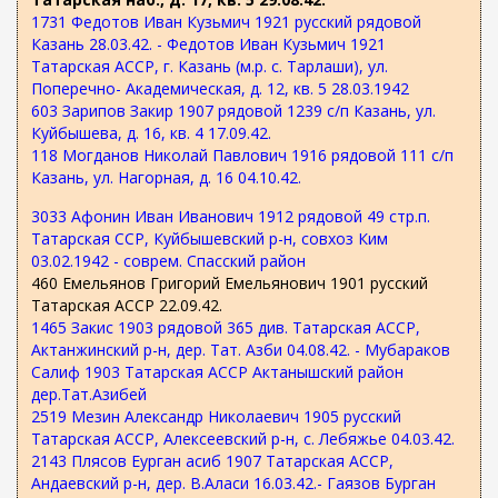
1731 Федотов Иван Кузьмич 1921 русский рядовой
Казань 28.03.42. - Федотов Иван Кузьмич 1921
Татарская АССР, г. Казань (м.р. с. Тарлаши), ул.
Поперечно- Академическая, д. 12, кв. 5 28.03.1942
603 Зарипов Закир 1907 рядовой 1239 с/п Казань, ул.
Куйбышева, д. 16, кв. 4 17.09.42.
118 Могданов Николай Павлович 1916 рядовой 111 с/п
Казань, ул. Нагорная, д. 16 04.10.42.
3033 Афонин Иван Иванович 1912 рядовой 49 стр.п.
Татарская ССР, Куйбышевский р-н, совхоз Ким
03.02.1942 - соврем. Спасский район
460 Емельянов Григорий Емельянович 1901 русский
Татарская АССР 22.09.42.
1465 Закис 1903 рядовой 365 див. Татарская АССР,
Актанжинский р-н, дер. Тат. Азби 04.08.42. - Мубараков
Салиф 1903 Татарская АССР Актанышский район
дер.Тат.Азибей
2519 Мезин Александр Николаевич 1905 русский
Татарская АССР, Алексеевский р-н, с. Лебяжье 04.03.42.
2143 Плясов Еурган асиб 1907 Татарская АССР,
Андаевский р-н, дер. В.Аласи 16.03.42.- Гаязов Бурган