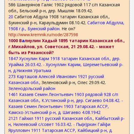
586 Шакерянов Галяс 1902 рядовой 117 с/п Казанская
обл., Бельский р-н, дер. Мышляк 18.09.42.
20
Сабитов Абдула 1908 татарин Казанская обл.,
Букинский р-н, Караульдумин 08.10.42.
Сабитов Абдулла,
1908 г.р., Буинский район.
Не он?
http://www.kremnik.ru/node/287598
1000 В
а
лнулин Хадый 1895 татарин Казанская обл.,
г.Михайлов, ул. Советская, 21 29.08.42. - может
быть из Рязанской?
1847 Хуснулин Карм 1918 татарин Казанская обл., дер.
Урайма 26.03.42. - Хуснуллин Карим, Шереметьевский р-
н, д.Нижняя Уратьма
273 Карташов Алексей Иванович 1921 русский
Казанская обл.
, Зеленовский р-н, Олес 29.09.42.
Зеленодольский район
1461 Казаев Семен Леонтьевич 1903 рядовой 928 с/п
Казанская обл., К.Устинский р-н, дер. Сигаево 04.08.42. -
Казаев Семен Леонтьевич 1903 Татарская АССР,
Камско-Устьинский р-н, д. Шигаево 4.08.1942
2121 Гайхил 1911 русский Казанская обл., Кайбытский р-
н, Нилеевский с/совет 16.03.42. - Пы(и)ркин Гайфи
Яруллович 1911 Татарская АССР, Кайбицкий р-н, д.