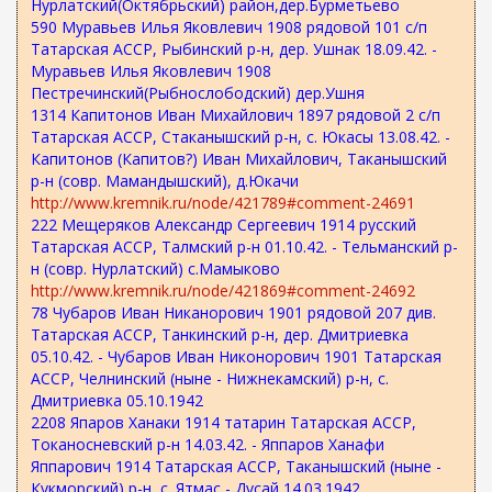
Нурлатский(Октябрьский) район,дер.Бурметьево
590 Муравьев Илья Яковлевич 1908 рядовой 101 с/п
Татарская АССР, Рыбинский р-н, дер. Ушнак 18.09.42. -
Муравьев Илья Яковлевич 1908
Пестречинский(Рыбнослободский) дер.Ушня
1314 Капитонов Иван Михайлович 1897 рядовой 2 с/п
Татарская АССР, Стаканышский р-н, с. Юкасы 13.08.42. -
Капитонов (Капитов?) Иван Михайлович, Таканышский
р-н (совр. Мамандышский), д.Юкачи
http://www.kremnik.ru/node/421789#comment-24691
222 Мещеряков Александр Сергеевич 1914 русский
Татарская АССР, Талмский р-н 01.10.42. - Тельманский р-
н (совр. Нурлатский) с.Мамыково
http://www.kremnik.ru/node/421869#comment-24692
78 Чубаров Иван Никанорович 1901 рядовой 207 див.
Татарская АССР, Танкинский р-н, дер. Дмитриевка
05.10.42. - Чубаров Иван Никонорович 1901 Татарская
АССР, Челнинский (ныне - Нижнекамский) р-н, с.
Дмитриевка 05.10.1942
2208 Япаров Ханаки 1914 татарин Татарская АССР,
Токаносневский р-н 14.03.42. - Яппаров Ханафи
Яппарович 1914 Татарская АССР, Таканышский (ныне -
Кукморский) р-н, с. Ятмас - Дусай 14.03.1942