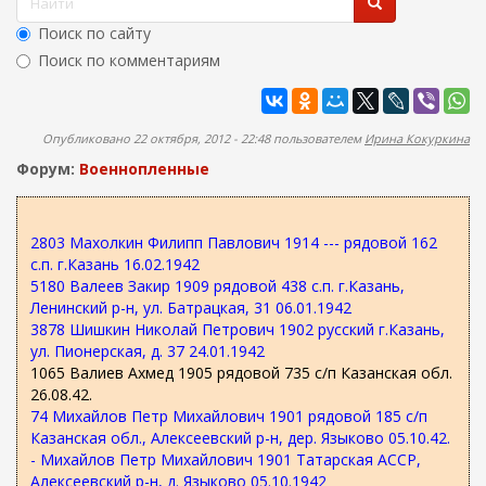
ж
о
а
Поиск по сайту
н
р
Поиск по комментариям
и
м
ю
Найти
а
п
Опубликовано 22 октября, 2012 - 22:48 пользователем
Ирина Кокуркина
о
Форум:
Военнопленные
и
с
2803 Махолкин Филипп Павлович 1914 --- рядовой 162
к
с.п. г.Казань 16.02.1942
а
5180 Валеев Закир 1909 рядовой 438 с.п. г.Казань,
Ленинский р-н, ул. Батрацкая, 31 06.01.1942
3878 Шишкин Николай Петрович 1902 русский г.Казань,
ул. Пионерская, д. 37 24.01.1942
1065 Валиев Ахмед 1905 рядовой 735 с/п Казанская обл.
26.08.42.
74 Михайлов Петр Михайлович 1901 рядовой 185 с/п
Казанская обл., Алексеевский р-н, дер. Языково 05.10.42.
- Михайлов Петр Михайлович 1901 Татарская АССР,
Алексеевский р-н, д. Языково 05.10.1942