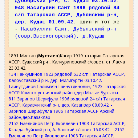
Дубоярский р-н, с. Кудаш 03.10.42.
948 Насигулин Сант 1896 рядовой 84
с/п Татарская АССР, Дубянский р-н,
дер. Кудаш 01.09.42.
один и тот же
-
Насыбуллин Саит, Дубьязский р-н
(совр.Высокогорский), д.Кудаш
1891 Мистан (
Мустаев
)Кагир 1919 татарин Татарская
АССР, Еушеский р-н, Калчуриновский с/совет, ст. Ласча
23.03.42.
134 Ганкуминов 1923 рядовой 532 с/п Татарская АССР,
Калоуставский р-н, дер. Милигурты 03.10.42. -
Гайнутдинов Галимзян Гайнутдинович, 1923 Татарская
АССР Камско-устьинский район,дер.Малые Буртасы
811 Зарипов Шерифула 1906 рядовой 24 с/п Татарская
АССР, Каравчинский р-н, дер. Казанвар 08.09.42. -
Зарипов Шарифулла 1906 Татарская АССР Арский
район,дер.Казаклар
2152 Емельянов Петр Яковлевич 1903 Татарская АССР,
Кзалдасбуйский р-н, Албанский с/совет 16.03.42. - 2152
Емельянов Петр Яковлевич 1903 Татарская АССР,