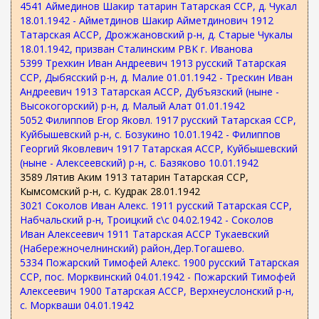
4541 Аймединов Шакир татарин Татарская ССР, д. Чукал
18.01.1942 - Айметдинов Шакир Айметдинович 1912
Татарская АССР, Дрожжановский р-н, д. Старые Чукалы
18.01.1942, призван Сталинским РВК г. Иванова
5399 Трехкин Иван Андреевич 1913 русский Татарская
ССР, Дыбясский р-н, д. Малие 01.01.1942 - Трескин Иван
Андреевич 1913 Татарская АССР, Дубъязский (ныне -
Высокогорский) р-н, д. Малый Алат 01.01.1942
5052 Филиппов Егор Яковл. 1917 русский Татарская ССР,
Куйбышевский р-н, с. Бозукино 10.01.1942 - Филиппов
Георгий Яковлевич 1917 Татарская АССР, Куйбышевский
(ныне - Алексеевский) р-н, с. Базяково 10.01.1942
3589 Лятив Аким 1913 татарин Татарская ССР,
Кымсомский р-н, с. Кудрак 28.01.1942
3021 Соколов Иван Алекс. 1911 русский Татарская ССР,
Набчальский р-н, Троицкий с\с 04.02.1942 - Соколов
Иван Алексеевич 1911 Татарская АССР Тукаевский
(Набережночелнинский) район,Дер.Тогашево.
5334 Пожарский Тимофей Алекс. 1900 русский Татарская
ССР, пос. Морквинский 04.01.1942 - Пожарский Тимофей
Алексеевич 1900 Татарская АССР, Верхнеуслонский р-н,
с. Моркваши 04.01.1942