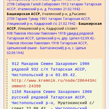
2738 Сабиров Галей Сабирович 1912 татарин Татарская
АССР, Угалинский р-н, д. Росеево 21.02.1942 -
Башкирская АССР,
Учалинский р-н, д.Рысаево
2739 Гараев Тумар 1901 татарин Татарская АССР,
Улицевский р-н, Кадырский с\с 21.02.1942
-
Башкирская
АССР
, Илишевский р-н, Кадырский с/совет
938 Павлов Изосим Павлович 1918 удмурд рядовой
Татарская АССР, Цепинский р-н, дер. Цепел 02.09.42.-
Павлов Изосим Павлович 1918 Татарская АССР,
Ципьинский (ныне - Балтасинский) р-н, с. Ципья
02.09.1942
912 Макаров Семен Захарович 1908
рядовой 932 с/п Татарская АССР,
Чистопольский р-н 03.09.42.
http://www.kremnik.ru/node/206443#c
omment-24390
1158 Макаров Семен Захарович 1908
русский рядовой Татарская АССР,
Чистопольский р-н
, Муштокинский с/
совет 22.08.42. -
Чистопольский