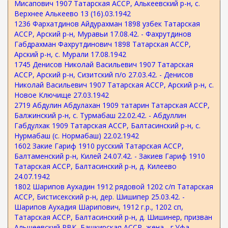
Мисапович 1907 Татарская АССР, Алькеевский р-н, с.
Верхнее Алькеево 13 (16).03.1942
1236 Фархатдинов Айдурахман 1898 узбек Татарская
АССР, Арский р-н, Муравьи 17.08.42. - Фахрутдинов
Габдрахман Фахрутдинович 1898 Татарская АССР,
Арский р-н, с. Мурали 17.08.1942
1745 Денисов Николай Васильевич 1907 Татарская
АССР, Арский р-н, Сизитский п/о 27.03.42. - Денисов
Николай Васильевич 1907 Татарская АССР, Арский р-н, с.
Новое Ключище 27.03.1942
2719 Абдулин Абдулахан 1909 татарин Татарская АССР,
Балжинский р-н, с. Турмабаш 22.02.42. - Абдуллин
Габдулхак 1909 Татарская АССР, Балтасинский р-н, с.
Нурмабаш (с. Нормабаш) 22.02.1942
1602 Закие Гариф 1910 русский Татарская АССР,
Балтаменский р-н, Килей 24.07.42. - Закиев Гариф 1910
Татарская АССР, Балтасинский р-н, д. Килеево
24.07.1942
1802 Шарипов Аухадин 1912 рядовой 1202 с/п Татарская
АССР, Бистисекский р-н, дер. Шишипер 25.03.42. -
Шарипов Аухадия Шарипович, 1912 г.р., 1202 сп,
Татарская АССР, Балтасинский р-н, д. Шишинер, призван
Альшеевский РВК, Башкирская АССР, жена - г.Уфа