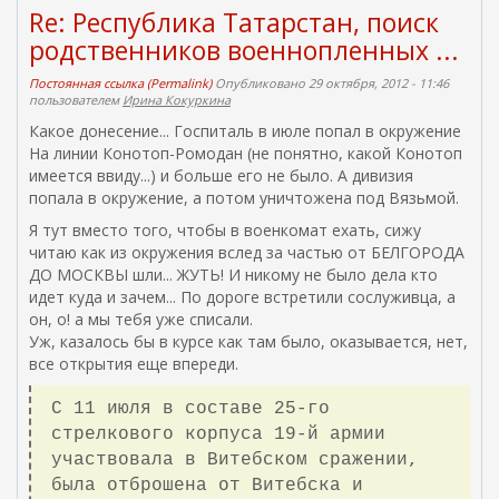
Re: Республика Татарстан, поиск
родственников военнопленных ...
Постоянная ссылка (Permalink)
Опубликовано 29 октября, 2012 - 11:46
пользователем
Ирина Кокуркина
Какое донесение... Госпиталь в июле попал в окружение
На линии Конотоп-Ромодан (не понятно, какой Конотоп
имеется ввиду...) и больше его не было. А дивизия
попала в окружение, а потом уничтожена под Вязьмой.
Я тут вместо того, чтобы в военкомат ехать, сижу
читаю как из окружения вслед за частью от БЕЛГОРОДА
ДО МОСКВЫ шли... ЖУТЬ! И никому не было дела кто
идет куда и зачем... По дороге встретили сослуживца, а
он, о! а мы тебя уже списали.
Уж, казалось бы в курсе как там было, оказывается, нет,
все открытия еще впереди.
C 11 июля в составе 25-го
стрелкового корпуса 19-й армии
участвовала в Витебском сражении,
была отброшена от Витебска и