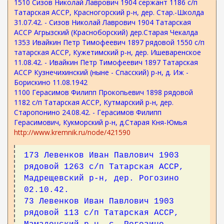
1510 Сизов Николай Лаврович 1904 сержант 1186 с/п
Татарская АССР, Красногорский р-н, дер. Стар.-Школда
31.07.42. - Сизов Николай Лаврович 1904 Татарская
АССР Агрызский (Красноборский) дер.Старая Чекалда
1353 Ивайкин Петр Тимофеевич 1897 рядовой 1550 с/п
татарская АССР, Кужетимский р-н, дер. Ишеваренское
11.08.42. - Ивайкин Петр Тимофеевич 1897 Татарская
АССР Кузнечихинский (ныне - Спасский) р-н, д. Иж -
Борискино 11.08.1942
1100 Герасимов Филипп Прокопьевич 1898 рядовой
1182 с/п Татарская АССР, Кутмарский р-н, дер.
Старопонино 24.08.42. - Герасимов Филипп
Герасимович, Кукморский р-н, д.Старая Кня-Юмья
http://www.kremnik.ru/node/421590
173 Левенков Иван Павлович 1903
рядовой 1263 с/п Татарская АССР,
Мадрещевский р-н, дер. Рогозино
02.10.42.
73 Левенков Иван Павлович 1903
рядовой 113 с/п Татарская АССР,