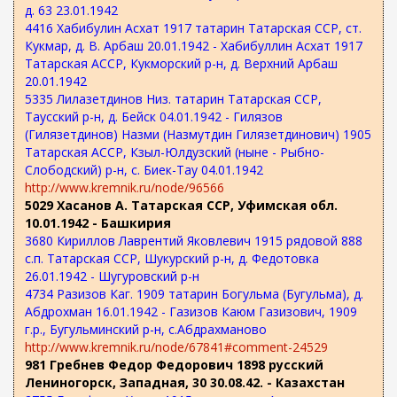
д. 63 23.01.1942
4416 Хабибулин Асхат 1917 татарин Татарская ССР, ст.
Кукмар, д. В. Арбаш 20.01.1942 - Хабибуллин Асхат 1917
Татарская АССР, Кукморский р-н, д. Верхний Арбаш
20.01.1942
5335 Лилазетдинов Низ. татарин Татарская ССР,
Таусский р-н, д. Бейск 04.01.1942 - Гилязов
(Гилязетдинов) Назми (Назмутдин Гилязетдинович) 1905
Татарская АССР, Кзыл-Юлдузский (ныне - Рыбно-
Слободский) р-н, с. Биек-Тау 04.01.1942
http://www.kremnik.ru/node/96566
5029 Хасанов А. Татарская ССР, Уфимская обл.
10.01.1942 - Башкирия
3680 Кириллов Лаврентий Яковлевич 1915 рядовой 888
с.п. Татарская ССР, Шукурский р-н, д. Федотовка
26.01.1942 - Шугуровский р-н
4734 Разизов Каг. 1909 татарин Богульма (Бугульма), д.
Абдрохман 16.01.1942 - Газизов Каюм Газизович, 1909
г.р., Бугульминский р-н, с.Абдрахманово
http://www.kremnik.ru/node/67841#comment-24529
981 Гребнев Федор Федорович 1898 русский
Лениногорск, Западная, 30 30.08.42. - Казахстан