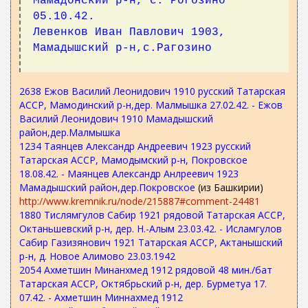
Мамадонский р-н, с. Рогозино
05.10.42.
Левенков Иван Павлович 1903,
Мамадышский р-н,с.Рагозино
2638 Ежов Василий Леонидович 1910 русский Татарская
АССР, Мамодинский р-н,дер. Малмышка 27.02.42. - Ежов
Василий Леонидович 1910 Мамадышский
район,дер.Малмышка
1234 Таянцев Александр Андреевич 1923 русский
Татарская АССР, Мамодымский р-н, Покровское
18.08.42. - Маянцев Александр Анлреевич 1923
Мамадышский район,дер.Покровское
(из Башкирии)
http://www.kremnik.ru/node/215887#comment-24481
1880 Тислямгулов Сабир 1921 рядовой Татарская АССР,
Октаньшевский р-н, дер. Н.-Алым 23.03.42. - Исламгулов
Сабир Газизянович 1921 Татарская АССР, Актанышский
р-н, д. Новое Алимово 23.03.1942
2054 Ахметшин Минанхмед 1912 рядовой 48 мин./бат
Татарская АССР, Октябрьский р-н, дер. Бурметуа 17.
07.42. - Ахметшин Миннахмед 1912