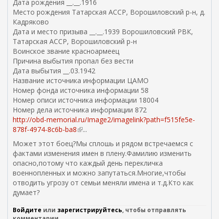
Дата рождения __.__.1916
Место рождения Татарская АССР, Ворошиловский р-н, д.
Кадряково
Дата и место призыва __.__.1939 Ворошиловский РВК,
Татарская АССР, Ворошиловский р-н
Воинское звание красноармеец
Причина выбытия пропал без вести
Дата выбытия __.03.1942
Название источника информации ЦАМО
Номер фонда источника информации 58
Номер описи источника информации 18004
Номер дела источника информации 872
http://obd-memorial.ru/Image2/imagelink?path=f515fe5e-
878f-4974-8c6b-ba8
(
...
в
Может этот боец?Мы сплошь и рядом встречаемся с
н
фактами изменения имен в плену.Фамилию изменить
е
опасно,потому что каждый день перекличка
ш
военнопленных и можно запутаться.Многие,чтобы
н
отводить угрозу от семьи меняли имена и т.д.Кто как
я
думает?
я
с
Войдите
или
зарегистрируйтесь
, чтобы отправлять
с
комментарии