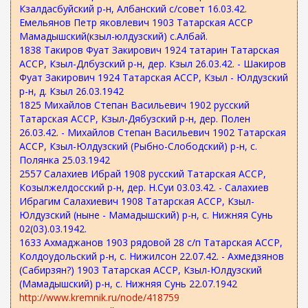
Кзалдасбуйский р-н, Албанский с/совет 16.03.42.
Емельянов Петр яковлевич 1903 Татарская АССР
Мамадышский(кзыл-юлдузский) с.Албай.
1838 Такиров Фуат Закирович 1924 татарин Татарская
АССР, Кзыл-Длбузский р-н, дер. Кзыл 26.03.42. - Шакиров
Фуат Закирович 1924 Татарская АССР, Кзыл - Юлдузский
р-н, д. Кзыл 26.03.1942
1825 Михайлов Степан Васильевич 1902 русский
Татарская АССР, Кзыл-Дябузский р-н, дер. Полен
26.03.42. - Михайлов Степан Васильевич 1902 Татарская
АССР, Кзыл-Юлдузский (Рыбно-Слободский) р-н, с.
Полянка 25.03.1942
2557 Салахиев Ибрай 1908 русский Татарская АССР,
Козылжелдосский р-н, дер. Н.Суи 03.03.42. - Салахиев
Ибрагим Салахиевич 1908 Татарская АССР, Кзыл-
Юлдузский (ныне - Мамадышский) р-н, с. Нижняя Сунь
02(03).03.1942.
1633 Ахмаджанов 1903 рядовой 28 с/п Татарская АССР,
Колдоудольский р-н, с. Нижилсон 22.07.42. - Ахмедзянов
(Сабирзян?) 1903 Татарская АССР, Кзыл-Юлдузский
(Мамадышский) р-н, с. Нижняя Сунь 22.07.1942
http://www.kremnik.ru/node/418759