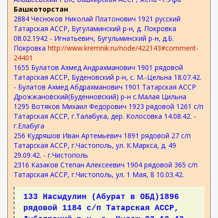
Башкоторстан
2884 Чесноков Николай Платонович 1921 русский
Татарская АССР, Бугуламинский р-н, д. Покровка
08.02.1942 - Игнатьевич, Бугульминский р-н, д.Б.
Покровка
http://www.kremnik.ru/node/422143#comment-
24401
1655 Булатов Ахмед Андрахманович 1901 рядовой
Татарская АССР, Буденовский р-н, с. М.-Цельна 18.07.42.
- Булатов Ахмед Абдрахманович 1901 Татарская АССР
Дрожжановский(Буденновский) р-н с.Малая Цильна
1295 Вотяков Михаил Федорович 1923 рядовой 1261 с/п
Татарская АССР, г.Талабука, дер. Колосовка 14.08.42. -
г.Елабуга
256 Кудряшов Иван Артемьевич 1891 рядовой 27 с/п
Татарская АССР, г.Частополь, ул. К.Маркса, д. 49
29.09.42. - г.Чистополь
2316 Казаков Степан Алексеевич 1904 рядовой 365 с/п
Татарская АССР, г.Чистополь, ул. 1 Мая, 8 10.03.42.
133 Насыдулин (Абурат в ОБД)1896
рядовой 1184 с/п Татарская АССР,