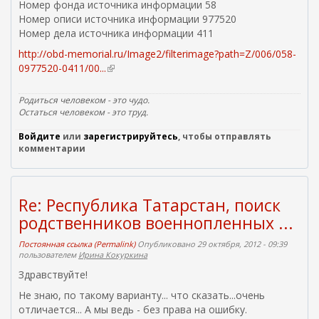
Номер фонда источника информации 58
Номер описи источника информации 977520
Номер дела источника информации 411
http://obd-memorial.ru/Image2/filterimage?path=Z/006/058-
0977520-0411/00...
(
в
н
Родиться человеком - это чудо.
е
Остаться человеком - это труд.
ш
Войдите
или
зарегистрируйтесь
, чтобы отправлять
н
комментарии
я
я
с
с
Re: Республика Татарстан, поиск
ы
родственников военнопленных ...
л
к
Постоянная ссылка (Permalink)
Опубликовано 29 октября, 2012 - 09:39
а
пользователем
Ирина Кокуркина
)
Здравствуйте!
Не знаю, по такому варианту... что сказать...очень
отличается... А мы ведь - без права на ошибку.