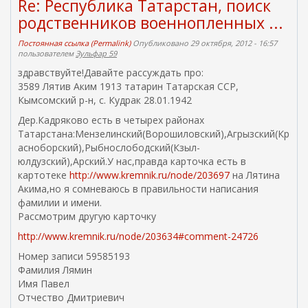
Re: Республика Татарстан, поиск
родственников военнопленных ...
Постоянная ссылка (Permalink)
Опубликовано 29 октября, 2012 - 16:57
пользователем
Зульфар 59
здравствуйте!Давайте рассуждать про:
3589 Лятив Аким 1913 татарин Татарская ССР,
Кымсомский р-н, с. Кудрак 28.01.1942
Дер.Кадряково есть в четырех районах
Татарстана:Мензелинский(Ворошиловский),Агрызский(Кр
асноборский),Рыбнослободский(Кзыл-
юлдузский),Арский.У нас,правда карточка есть в
картотеке
http://www.kremnik.ru/node/203697
на Лятина
Акима,но я сомневаюсь в правильности написания
фамилии и имени.
Рассмотрим другую карточку
http://www.kremnik.ru/node/203634#comment-24726
Номер записи 59585193
Фамилия Лямин
Имя Павел
Отчество Дмитриевич