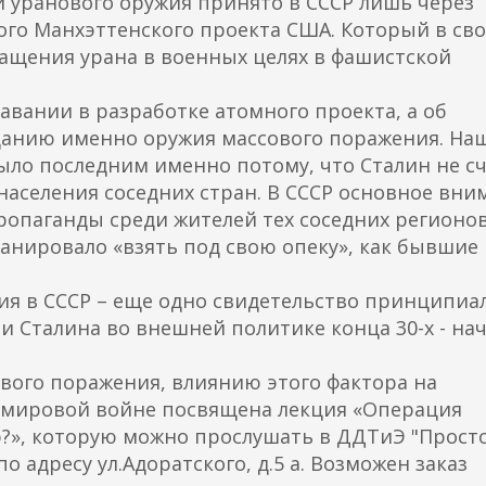
и уранового оружия принято в СССР лишь
через
ого Манхэттенского проекта США. Который в св
гащения урана в военных целях в фашистской
авании в разработке атомного проекта, а об
зданию именно оружия массового поражения. На
ыло последним именно потому, что Сталин не с
населения соседних стран. В СССР основное вни
ропаганды среди жителей тех соседних регионов
анировало «взять под свою опеку», как бывшие
ия в СССР – еще одно свидетельство принципиа
 Сталина во внешней политике конца 30-х - на
вого поражения, влиянию этого фактора на
 мировой войне посвящена лекция «Операция
ер?», которую можно прослушать в ДДТиЭ "Прост
о адресу ул.Адоратского, д.5 а. Возможен заказ