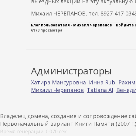
выездных лекций на эту актуальную 
Михаил ЧЕРЕПАНОВ, тел. 8927-417-034
Блог пользователя - Михаил Черепанов
Войдите
6173 просмотра
Администраторы
Хатира Мансуровна
Инна Rub
Рахим
Михаил Черепанов
Tatiana Al
Венеди
Владелец домена, создание и сопровождение с
Первоначальный вариант Книги Памяти (2007 г.
Время генерации: 0.070 сек