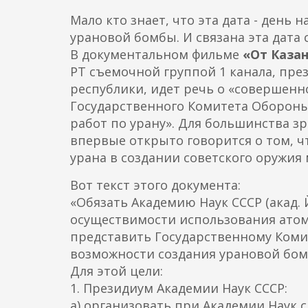
о
Мало кто знает, что эта дата - день 
д
урановой бомбы. И связана эта дата 
е
В документальном фильме
«От Каза
р
РТ съемочной группой 1 канала, пре
ж
республики, идет речь о «совершенн
а
Государственного Комитета Обороны №
н
работ по урану». Для большинства з
и
впервые открыто говорится о том, 
ю
урана в создании советского оружия
Вот текст этого документа:
«Обязать Академию Наук СССР (акад.
осуществимости использования атом
представить Государственному Комит
возможности создания урановой бом
Для этой цели:
1. Президиум Академии Наук СССР:
а) организовать при Академии Наук 