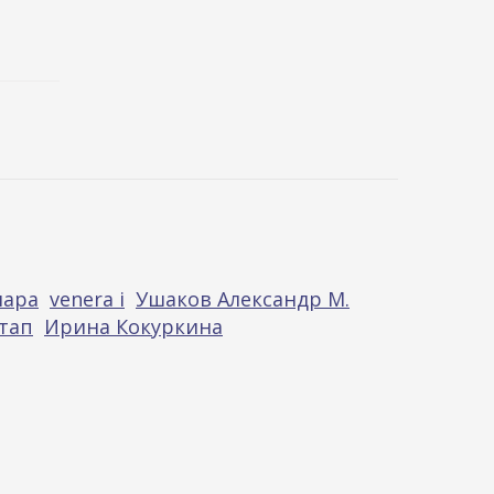
нара
venera i
Ушаков Александр М.
тап
Ирина Кокуркина