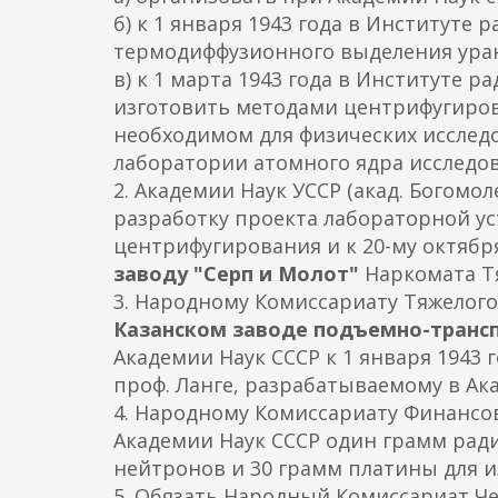
б) к 1 января 1943 года в Институте
термодиффузионного выделения уран
в) к 1 марта 1943 года в Институте 
изготовить методами центрифугиров
необходимом для физических исследов
лаборатории атомного ядра исследо
2. Академии Наук УССР (акад. Богомо
разработку проекта лабораторной ус
центрифугирования и к 20-му октября
заводу "Серп и Молот"
Наркомата Т
3. Народному Комиссариату Тяжелого
Казанском заводе подъемно-транс
Академии Наук СССР к 1 января 1943
проф. Ланге, разрабатываемому в Ак
4. Народному Комиссариату Финансов 
Академии Наук СССР один грамм рад
нейтронов и 30 грамм платины для и
5. Обязать Народный Комиссариат Че