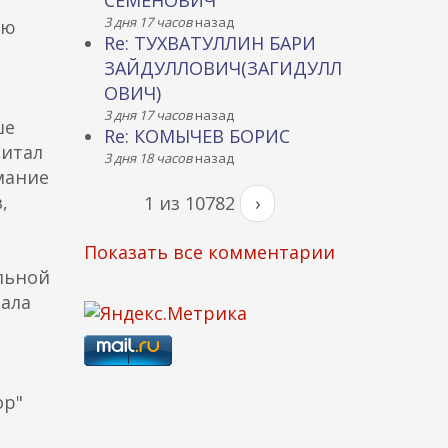
СЕМЕНОВИЧ
3 дня 17 часов
назад
ою
Re: ТУХВАТУЛЛИН БАРИ
ЗАЙДУЛЛОВИЧ(ЗАГИДУЛЛ
ОВИЧ)
3 дня 17 часов
назад
ше
Re: КОМЫЧЕВ БОРИС
читал
3 дня 18 часов
назад
мание
,
1 из 10782
›
Показать все комментарии
льной
чала
ор"