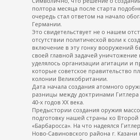
Символично, что решение о создани
полтора месяца после старта подобн
очередь стал ответом на начало обо
Германии.
Это свидетельствует не о нашем отст
отсутствии политической воли к со
включение в эту гонку вооружений б
своей главной задачей уничтожение 
уделялось организации агитации и п
которые советское правительство пл
колонии Великобритании.
Дата начала создания атомного оруж
разницы между доктринами Гитлера и
40-х годов ХХ века.
Предыстории создания оружия массо
подготовку нашей страны ко Второй
«Барбаросса». На что надеялся Гитл
Ново-Савиновского района г. Казани п