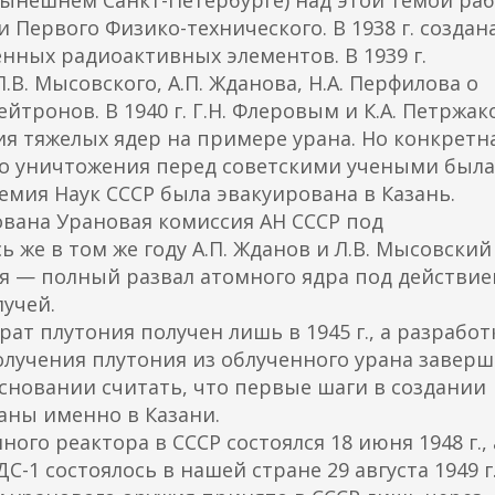
нынешнем Санкт-Петербурге) над этой темой ра
и Первого Физико-технического. В
1938 г. создан
енных радиоактивных элементов. В 1939 г.
.В. Мысовского, А.П. Жданова, Н.А. Перфилова о
ейтронов. В
1940 г. Г.Н. Флеровым и К.А. Петржа
я тяжелых ядер на примере урана. Но конкретн
го уничтожения перед советскими учеными была
демия Наук СССР была эвакуирована в Казань.
вана Урановая комиссия АН СССР под
ь же в том же году А.П. Жданов и Л.В. Мысовский
я — полный развал атомного ядра под действи
учей.
т плутония получен лишь в 1945 г., а разработ
олучения плутония из облученного урана завер
основании считать, что первые шаги в создании
аны именно в Казани.
ого реактора в СССР состоялся 18 июня 1948 г., 
1 состоялось в нашей стране 29 августа 1949 г