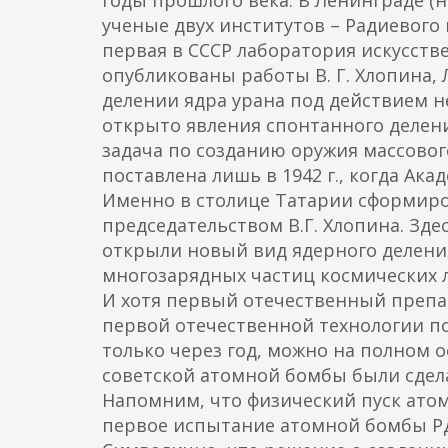
годы прошлого века. В Ленинграде (
ученые двух институтов – Радиевого 
первая в СССР лаборатория искусств
опубликованы работы В. Г. Хлопина, Л
делении ядра урана под действием н
открыто явления спонтанного делени
задача по созданию оружия массово
поставлена лишь в 1942 г., когда Ака
Именно в столице Татарии сформиро
председательством В.Г. Хлопина. Здес
открыли новый вид ядерного делени
многозарядных частиц космических л
И хотя первый отечественный препара
первой отечественной технологии п
только через год, можно на полном 
советской атомной бомбы были сдел
Напомним, что физический пуск атомн
первое испытание атомной бомбы РДС-