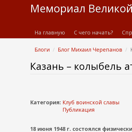
П
Мемориал Великой
е
р
е
На главную
С чего начать?
Спр
й
т
и
Блоги
Блог Михаил Черепанов
к
о
Казань – колыбель 
с
н
о
в
н
Категория:
Клуб воинской славы
о
Публикация
м
у
с
18 июня 1948 г. состоялся физическ