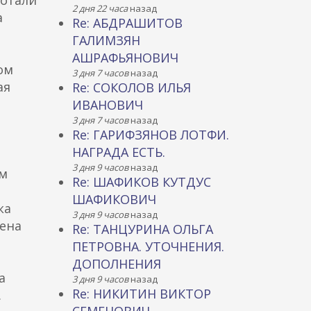
ботали
2 дня 22 часа
назад
а
Re: АБДРАШИТОВ
ГАЛИМЗЯН
АШРАФЬЯНОВИЧ
ком
3 дня 7 часов
назад
ая
Re: СОКОЛОВ ИЛЬЯ
ИВАНОВИЧ
3 дня 7 часов
назад
Re: ГАРИФЗЯНОВ ЛОТФИ.
НАГРАДА ЕСТЬ.
3 дня 9 часов
назад
ем
Re: ШАФИКОВ КУТДУС
ШАФИКОВИЧ
ка
3 дня 9 часов
назад
шена
Re: ТАНЦУРИНА ОЛЬГА
ПЕТРОВНА. УТОЧНЕНИЯ.
ДОПОЛНЕНИЯ
а
3 дня 9 часов
назад
Re: НИКИТИН ВИКТОР
.