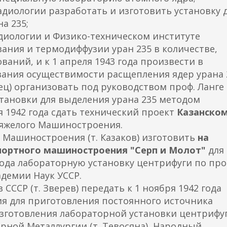
 радиологии разработать и изготовить установку 
а 235;
радиологии и Физико-техническом институте
ания и термодиффузии уран 235 в количестве,
аний, и к 1 апреля 1943 года произвести в
вания осуществимости расщепления ядер урана 
лец) организовать под руководством проф. Ланге
тановки для выделения урана 235 методом
 1942 года сдать технический проект
Казанско
яжелого Машиностроения.
 Машиностроения (т. Казаков) изготовить
на
портного машиностроения "Серп и Молот"
для
 года лабораторную установку центрифуги по про
адемии Наук УССР.
СССР (т. Зверев) передать к 1 ноября 1942 года
ия для приготовления постоянного источника
зготовления лабораторной установки центрифуг
рной Металлургии (т. Тевосяна), Народный