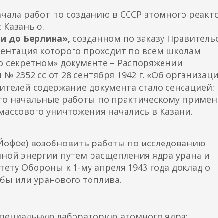
начала работ по созданию в СССР атомного реакт
с Казанью.
ни до Берлина»,
созданном по заказу Правитель
зентация которого проходит по всем школам
о секретном» документе – Распоряжении
 2352 сс от 28 сентября 1942 г. «Об организац
рителей содержание документа стало сенсацией:
что начальные работы по практическому приме
 массового уничтожения начались в Казани.
 Йоффе) возобновить работы по исследованию
ной энергии путем расщепления ядра урана и
ету Обороны к 1-му апреля 1943 года доклад о
бы или уранового топлива.
специальную лабораторию атомного ядра;