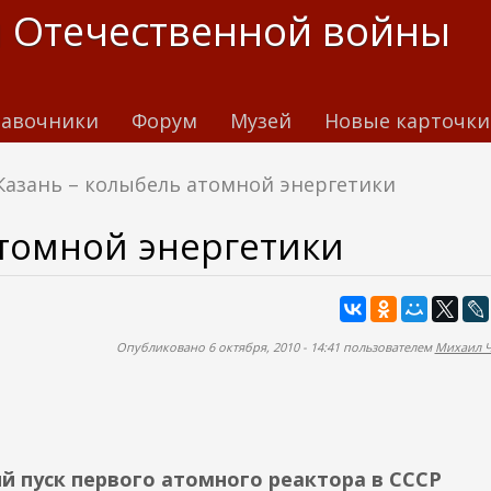
 Отечественной войны
авочники
Форум
Музей
Новые карточки
Казань – колыбель атомной энергетики
атомной энергетики
Опубликовано 6 октября, 2010 - 14:41 пользователем
Михаил 
ий пуск первого атомного реактора в СССР