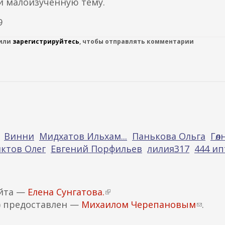
и малоизученную тему.
9
или
зарегистрируйтесь
, чтобы отправлять комментарии
Винни
Мидхатов Ильхам...
Панькова Ольга
Гөл
ктов Олег
Евгений Порфильев
лилия317
444 ип
айта —
Елена Сунгатова.
(
) предоставлен —
Михаилом Черепановым
в
(
.
н
с