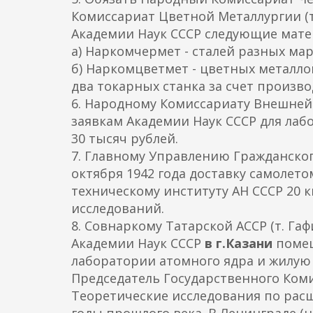
Комиссариат Цветной Металлургии (т.
Академии Наук СССР следующие мате
а) Наркомчермет - сталей разных мар
б) Наркомцветмет - цветных металло
два токарных станка за счет произво
6. Народному Комиссариату Внешней 
заявкам Академии Наук СССР для лаб
30 тысяч рублей.
7. Главному Управлению Гражданского
октября 1942 года доставку самолет
техническому институту АН СССР 20 к
исследований.
8. Совнаркому Татарской АССР (т. Гаф
Академии Наук СССР
в г.Казани
помещ
лаборатории атомного ядра и жилую 
Председатель Государственного Ком
Теоретические исследования по расщ