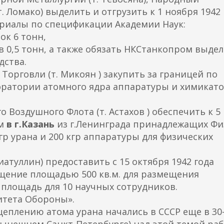
 Ломако) выделить и отгрузить к 1 ноября 1942 
риалы по спецификации Академии Наук:
ок 6 тонн,
в 0,5 тонн, а также обязать НКСтанкопром выде
дства.
Торговли (т. Микоян ) закупить за границей по
оратории атомного ядра аппаратуры и химикато
 Воздушного Флота (т. Астахов ) обеспечить к 5
ом
в г.Казань
из г.Ленинграда принадлежащих Фи
гр урана и 200 кгр аппаратуры для физических
иатуллин) предоставить с 15 октября 1942 года
ение площадью 500 кв.м. для размещения
площадь для 10 научных сотрудников.
итета Обороны».
еплению атома урана начались в СССР еще в 30