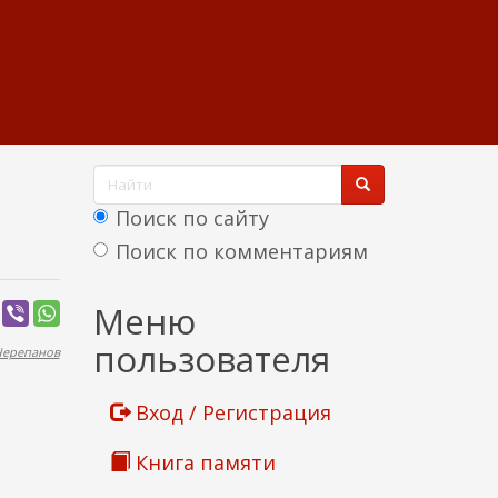
Ф
о
Поиск по сайту
р
Поиск по комментариям
м
Найти
Меню
а
пользователя
Черепанов
п
о
Вход / Регистрация
и
Книга памяти
с