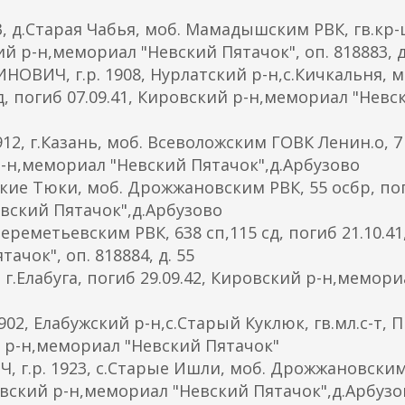
 д.Старая Чабья, моб. Мамадышским РВК, гв.кр-ц
кий р-н,мемориал "Невский Пятачок", оп. 818883, д
ИЧ, г.р. 1908, Нурлатский р-н,с.Кичкальня, м
д, погиб 07.09.41, Кировский р-н,мемориал "Невс
12, г.Казань, моб. Всеволожским ГОВК Ленин.о, 7
 р-н,мемориал "Невский Пятачок",д.Арбузово
ские Тюки, моб. Дрожжановским РВК, 55 осбр, по
евский Пятачок",д.Арбузово
реметьевским РВК, 638 сп,115 сд, погиб 21.10.41
чок", оп. 818884, д. 55
г.Елабуга, погиб 29.09.42, Кировский р-н,мемори
, Елабужский р-н,с.Старый Куклюк, гв.мл.с-т, 
ий р-н,мемориал "Невский Пятачок"
.р. 1923, с.Старые Ишли, моб. Дрожжановским
ировский р-н,мемориал "Невский Пятачок",д.Арбуз