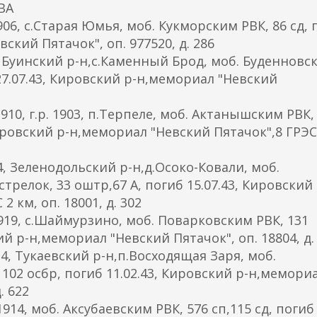
ГВА
06, с.Старая Юмья, моб. Кукморским РВК, 86 сд, 
ский Пятачок", оп. 977520, д. 286
Буинский р-н,с.Каменный Брод, моб. Буденновс
иб 27.07.43, Кировский р-н,мемориал "Невский
 г.р. 1903, п.Терпеле, моб. Актанышским РВК, 
, Кировский р-н,мемориал "Невский Пятачок",8 ГРЭС
 Зеленодольский р-н,д.Осоко-Ковали, моб.
релок, 33 оштр,67 А, погиб 15.07.43, Кировский 
 км, оп. 18001, д. 302
9, с.Шаймурзино, моб. Поварковским РВК, 131
кий р-н,мемориал "Невский Пятачок", оп. 18804, д.
, Тукаевский р-н,п.Восходящая Заря, моб.
102 осбр, погиб 11.02.43, Кировский р-н,мемори
. 622
4, моб. Аксубаевским РВК, 576 сп,115 сд, погиб