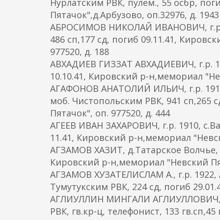
Нурлатским РВК, пулем., 55 осбр, пог
Пятачок",д.Арбузово, оп.32976, д. 1943
АБРОСИМОВ НИКОЛАЙ ИВАНОВИЧ, г.р. 
486 сп,177 сд, погиб 09.11.41, Киров
977520, д. 188
АВХАДИЕВ ГИЗЗАТ АВХАДИЕВИЧ, г.р. 191
10.10.41, Кировский р-н,мемориал "Н
АГАФОНОВ АНАТОЛИЙ ИЛЬИЧ, г.р. 191
моб. Чистопольским РВК, 941 сп,265 
Пятачок", оп. 977520, д. 444
АГЕЕВ ИВАН ЗАХАРОВИЧ, г.р. 1910, с.В
11.41, Кировский р-н,мемориал "Невски
АГЗАМОВ ХАЗИТ, д.Татарское Волчье,
Кировский р-н,мемориал "Невский Пя
АГЗАМОВ ХУЗАТЕЛИСЛАМ А., г.р. 1922,
Тумутукским РВК, 224 сд, погиб 29.01.4
АГЛИУЛЛИН МИНГАЛИ АГЛИУЛЛОВИЧ, г.р
РВК, гв.кр-ц, телефонист, 133 гв.сп,4