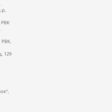
.
,р,
 РВК
.
 РВК,
, 129
ок",