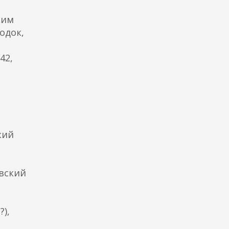
ким
одок,
42,
кий
евский
?),