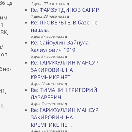
6 сд,
1 день 22 часа
назад
Re: ФАЙЗУТДИНОВ САГИР
1 день 23 часа
назад
ким
Re: ПРОВЕРЬТЕ. В базе не
41
нашла.
ВК,
3 дня 9 часов
назад
Re: Сайфулин Зайнула
в/
Халиулович 1919
 оп.
3 дня 9 часов
назад
Re: ГАРИФУЛЛИН МАНСУР
бно-
ЗАКИРОВИЧ. НА
КРЕМНИКЕ НЕТ.
4 дня 20 мин.
назад
Re: ТИМАНИН ГРИГОРИЙ
41,
ЛАЗАРЕВИЧ
4 дня 7 часов
назад
ВК
Re: ГАРИФУЛЛИН МАНСУР
ЗАКИРОВИЧ. НА
КРЕМНИКЕ НЕТ.
4 дня 7 часов
назад