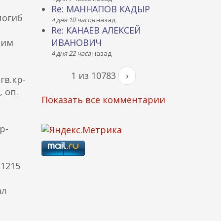
Re: МАННАПОВ КАДЫР
погиб
4 дня 10 часов
назад
Re: КАНАЕВ АЛЕКСЕЙ
ким
ИВАНОВИЧ
4 дня 22 часа
назад
1 из 10783
›
гв.кр-
, оп.
Показать все комментарии
р-
 1215
ал