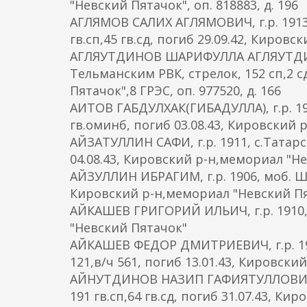
"Невский Пятачок", оп. 818883, д. 196
АГЛЯМОВ САЛИХ АГЛЯМОВИЧ, г.р. 1913,
гв.сп,45 гв.сд, погиб 29.09.42, Кировс
АГЛЯУТДИНОВ ШАРИФУЛЛА АГЛЯУТДИНОВ
Тельманским РВК, стрелок, 152 сп,2 с
Пятачок",8 ГРЭС, оп. 977520, д. 166
АИТОВ ГАБДУЛХАК(ГИБАДУЛЛА), г.р. 19
гв.оминб, погиб 03.08.43, Кировский
АЙЗАТУЛЛИН САФИ, г.р. 1911, с.Татар
04.08.43, Кировский р-н,мемориал "Н
АЙЗУЛЛИН ИБРАГИМ, г.р. 1906, моб. Ше
Кировский р-н,мемориал "Невский Пята
АЙКАШЕВ ГРИГОРИЙ ИЛЬИЧ, г.р. 1910, 
"Невский Пятачок"
АЙКАШЕВ ФЕДОР ДМИТРИЕВИЧ, г.р. 1902
121,в/ч 561, погиб 13.01.43, Кировск
АЙНУТДИНОВ НАЗИП ГАФИЯТУЛЛОВИЧ, г
191 гв.сп,64 гв.сд, погиб 31.07.43, К