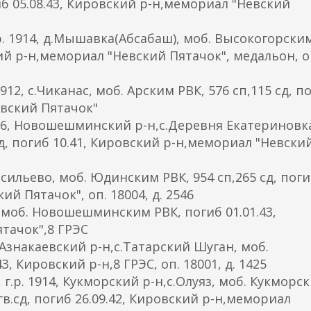
иб 05.08.43, Кировский р-н,мемориал "Невский
1914, д.Мышавка(Абсабаш), моб. Высокогорским
ский р-н,мемориал "Невский Пятачок", медальон, о
2, с.Чиканас, моб. Арским РВК, 576 сп,115 сд, п
евский Пятачок"
6, Новошешминский р-н,с.Деревня Екатериновк
сд, погиб 10.41, Кировский р-н,мемориал "Невски
асильево, моб. Юдинским РВК, 954 сп,265 сд, пог
й Пятачок", оп. 18004, д. 2546
 моб. Новошешминским РВК, погиб 01.01.43,
тачок",8 ГРЭС
 Азнакаевский р-н,с.Татарский Шуган, моб.
3, Кировский р-н,8 ГРЭС, оп. 18001, д. 1425
. 1914, Кукморский р-н,с.Олуяз, моб. Кукморс
5 гв.сд, погиб 26.09.42, Кировский р-н,мемориал