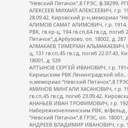
"Невский Пятачок",8 ГРЭС, ф.38299, Р
АЛЕКСЕЕВ МИХАИЛ АЛЕКСЕЕВИЧ, г.р. 19
28.09.42, Кировский р-н,мемориал "Нев
АЛИМОВ САМАТ АЛИМОВИЧ, г.р. 1914, 
РВК, гв.кр-ц, 194 гв.сп,64 гв.сд, пог
Пятачок",д.Арбузово, оп. 18002, д. 287
АЛМАКАЕВ ТИМЕРХАН АЛЬМАКАЕВИЧ,1910,
ц, 131 гв.сп,45 гв.сд, погиб 22.07.43
18001, д. 539
АЛТЫНОВ СЕРГЕЙ ИВАНОВИЧ, г.р. 1914,
Киришским РВК Ленинградской обл., ст
н,мемориал "Невский Пятачок",8 ГРЭС 2
АМИНОВ МИНГАЛИ ХАСАНОВИЧ, г.р. 191
гв.сп,45 гв.сд, погиб 23.09.42, Кировс
АНАНЬЕВ ИВАН ТРОФИМОВИЧ, г.р. 1924
Набережночелнинским РВК, в/фельд., 
"Невский Пятачок",8 ГРЭС, оп. 18001, д
АНДРЕЕВ ВЛАДИМИР ИВАНОВИЧ, г.р. 191