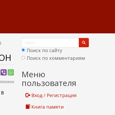
Ф
Н
о
Поиск по сайту
ЙОН
р
Поиск по комментариям
м
Найти
Меню
а
пользователя
Черепанов
п
о
 В
Вход / Регистрация
и
Книга памяти
с