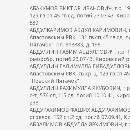
о
АБАКУМОВ ВИКТОР ИВАНОВИЧ, г.р. 1923
д
129 гв.сп,45 гв.сд, погиб 23.07.43, Ки
е
539
р
АБДУЛКАРИМОВ АБДУЛ КАРИМОВИЧ, г.р.
ж
Апастовским РВК, 131 гв.сп,45 гв.сд,
а
Пятачок", оп. 818883, д. 196
н
АБДУЛЛИН ГАЗИМ АБДУЛЛОВИЧ, г.р. 19
и
оморсбр, погиб 23.07.43, Кировский р-н
ю
АБДУЛЛИН ГАЛИМУЛЛА ГИБАДУЛЛОВИЧ, г
Апастовским РВК, гв.кр-ц, 129 гв.сп,4
"Невский Пятачок"
АБДУЛЛИН РАХИМУЛЛА ЯКУБОВИЧ, г.р. 
с-т, 576 сп,115 сд, погиб 10.10.41, Ки
238
АБДУРАХИМОВ ФАШИХ АБДУРАХИМОВИЧ, 
стрелок, 152 сп,2 сд, погиб 07.09.41
АБЗАЛИМОВ АБДУЛЛА ЯРХИМОВИЧ, г.р. 