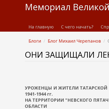
П
Мемориал Великой
е
р
е
На главную
С чего начать?
Спр
й
т
и
Блоги
Блог Михаил Черепанов
к
о
ОНИ ЗАЩИЩАЛИ ЛЕН
с
н
о
в
н
УРОЖЕНЦЫ И ЖИТЕЛИ ТАТАРСКОЙ 
о
1941-1944 гг.
м
НА ТЕРРИТОРИИ "НЕВСКОГО ПЯТА
у
ОБЛАСТИ
с