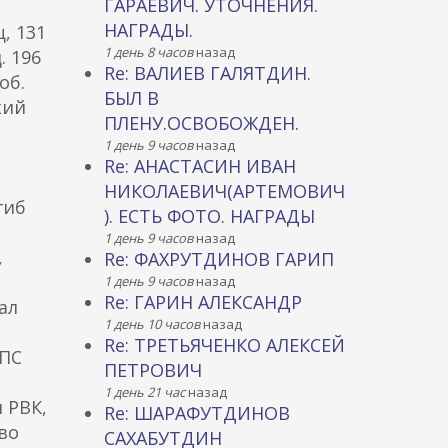
ГАРАЕВИЧ. УТОЧНЕНИЯ.
НАГРАДЫ.
, 131
1 день 8 часов
назад
. 196
Re: ВАЛИЕВ ГАЛЯТДИН.
об.
БЫЛ В
кий
ПЛЕНУ.ОСВОБОЖДЕН.
1 день 9 часов
назад
Re: АНАСТАСИН ИВАН
НИКОЛАЕВИЧ(АРТЕМОВИЧ
гиб
). ЕСТЬ ФОТО. НАГРАДЫ
1 день 9 часов
назад
,
Re: ФАХРУТДИНОВ ГАРИП
1 день 9 часов
назад
Re: ГАРИН АЛЕКСАНДР
ал
1 день 10 часов
назад
Re: ТРЕТЬЯЧЕНКО АЛЕКСЕЙ
ППС
ПЕТРОВИЧ
1 день 21 час
назад
 РВК,
Re: ШАРАФУТДИНОВ
ово
САХАБУТДИН