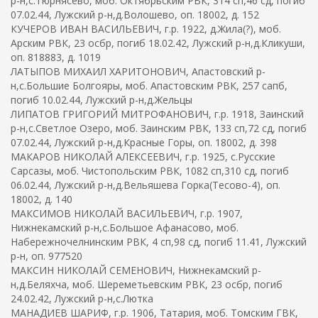
р-н,с.Тюрнясево, моб. Октябрьским РВК, 314 сп,46 сд, погиб
07.02.44, Лужский р-н,д.Волошево, оп. 18002, д. 152
КУЧЕРОВ ИВАН ВАСИЛЬЕВИЧ, г.р. 1922, д.Жила(?), моб.
Арским РВК, 23 осбр, погиб 18.02.42, Лужский р-н,д.Кликуши,
оп. 818883, д. 1019
ЛАТЫПОВ МИХАИЛ ХАРИТОНОВИЧ, Апастовский р-
н,с.Большие Болгояры, моб. Апастовским РВК, 257 сапб,
погиб 10.02.44, Лужский р-н,д.Жельцы
ЛИПАТОВ ГРИГОРИЙ МИТРОФАНОВИЧ, г.р. 1918, Заинский
р-н,с.Светлое Озеро, моб. Заинским РВК, 133 сп,72 сд, погиб
07.02.44, Лужский р-н,д.Красные Горы, оп. 18002, д. 398
МАКАРОВ НИКОЛАЙ АЛЕКСЕЕВИЧ, г.р. 1925, с.Русские
Сарсазы, моб. Чистопольским РВК, 1082 сп,310 сд, погиб
06.02.44, Лужский р-н,д.Вельяшева Горка(Тесово-4), оп.
18002, д. 140
МАКСИМОВ НИКОЛАЙ ВАСИЛЬЕВИЧ, г.р. 1907,
Нижнекамский р-н,с.Большое Афанасово, моб.
Набережночелнинским РВК, 4 сп,98 сд, погиб 11.41, Лужский
р-н, оп. 977520
МАКСИН НИКОЛАЙ СЕМЕНОВИЧ, Нижнекамский р-
н,д.Беляхча, моб. Шереметьевским РВК, 23 осбр, погиб
24.02.42, Лужский р-н,с.Лютка
МАНАДИЕВ ШАРИФ, г.р. 1906, Татария, моб. Томским ГВК,