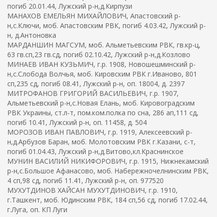
погиб 20.01.44, Лужский р-н,д.Кирпузи
МАНАХОВ ЕМЕЛЬЯН МИХАЙЛОВИЧ, Апастовский р-
н,с.Ключи, моб. Апастовским РВК, погиб 4.03.42, Лужский р-
н, д.Антоновка
МАРДАНШИН МАГСУМ, моб. Альметьевским РВК, гв.кр-ц,
63 гв.сп,23 гв.сд, погиб 02.10.42, Лужский р-н,д.Козлово
МИНАЕВ ИВАН КУЗЬМИЧ, г.р. 1908, Новошешминский р-
н,с.Слобода Волчья, моб. Кировским РВК г.Иваново, 801
сп,235 сд, погиб 08.41, Лужский р-н, оп. 18004, д. 2397
МИТРОФАНОВ ГРИГОРИЙ ВАСИЛЬЕВИЧ, г.р. 1907,
Альметьевский р-н,с.Новая Елань, моб. Кировоградским
РВК Украины, ст.л-т, пом.ком.полка по сна, 286 ап,111 сд,
погиб 10.41, Лужский р-н, оп. 11458, д. 504
МОРОЗОВ ИВАН ПАВЛОВИЧ, г.р. 1919, Алексеевский р-
н,д.Арбузов Баран, моб. Молотовским РВК г.Казани, с-т,
погиб 01.04.43, Лужский р-н,д.Витово,кл.Краснинское
МУНИН ВАСИЛИЙ НИКИФОРОВИЧ, г.р. 1915, Нижнекамский
р-н,с.Большое Афанасово, моб. Набережночелнинским РВК,
4 сп,98 сд, погиб 11.41, Лужский р-н, оп. 977520
МУХУТДИНОВ ХАЙСАН МУХУТДИНОВИЧ, г.р. 1910,
г.Ташкент, моб. Юдинским РВК, 184 сп,56 сд, погиб 17.02.44,
г.Луга, оп. КП Луги