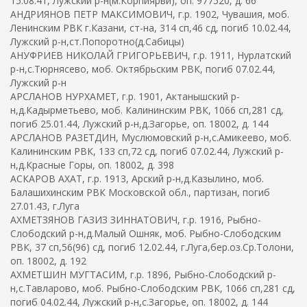
15.08.41, Лужский р-н(м.Корпиярви), оп. 977520, д. 66
АНДРИЯНОВ ПЕТР МАКСИМОВИЧ, г.р. 1902, Чувашия, моб.
Ленинским РВК г.Казани, ст-на, 314 сп,46 сд, погиб 10.02.44,
Лужский р-н,ст.Попоротно(д.Сабицы)
АНУФРИЕВ НИКОЛАЙ ГРИГОРЬЕВИЧ, г.р. 1911, Нурлатский
р-н,с.Тюрнясево, моб. Октябрьским РВК, погиб 07.02.44,
Лужский р-н
АРСЛАНОВ НУРХАМЕТ, г.р. 1901, Актанышский р-
н,д.Кадырметьево, моб. Калининским РВК, 1066 сп,281 сд,
погиб 25.01.44, Лужский р-н,д.Загорье, оп. 18002, д. 144
АРСЛАНОВ РАЗЕТДИН, Муслюмовский р-н,с.Амикеево, моб.
Калининским РВК, 133 сп,72 сд, погиб 07.02.44, Лужский р-
н,д.Красные Горы, оп. 18002, д. 398
АСКАРОВ АХАТ, г.р. 1913, Арский р-н,д.Казылино, моб.
Балашихинским РВК Московской обл., партизан, погиб
27.01.43, г.Луга
АХМЕТЗЯНОВ ГАЗИЗ ЗИННАТОВИЧ, г.р. 1916, Рыбно-
Слободский р-н,д.Малый Ошняк, моб. Рыбно-Слободским
РВК, 37 сп,56(96) сд, погиб 12.02.44, г.Луга,бер.оз.Ср.Толони,
оп. 18002, д. 192
АХМЕТШИН МУГТАСИМ, г.р. 1896, Рыбно-Слободский р-
н,с.Тавларово, моб. Рыбно-Слободским РВК, 1066 сп,281 сд,
погиб 04.02.44, Лужский р-н,с.Загорье, оп. 18002, д. 144