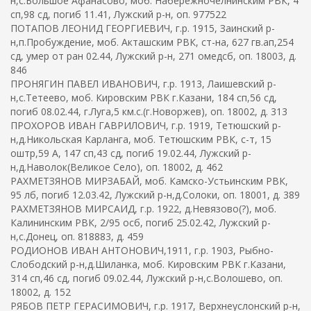
н,с.Большое Афанасово, моб. Набережночелнинским РВК, 4
сп,98 сд, погиб 11.41, Лужский р-н, оп. 977522
ПОТАПОВ ЛЕОНИД ГЕОРГИЕВИЧ, г.р. 1915, Заинский р-
н,п.Пробуждение, моб. Акташским РВК, ст-на, 627 гв.ап,254
сд, умер от ран 02.44, Лужский р-н, 271 омедсб, оп. 18003, д.
846
ПРОНЯГИН ПАВЕЛ ИВАНОВИЧ, г.р. 1913, Лаишевский р-
н,с.Тетеево, моб. Кировским РВК г.Казани, 184 сп,56 сд,
погиб 08.02.44, г.Луга,5 км.с.(г.Новоржев), оп. 18002, д. 313
ПРОХОРОВ ИВАН ГАВРИЛОВИЧ, г.р. 1919, Тетюшский р-
н,д.Никольская Карланга, моб. Тетюшским РВК, с-т, 15
оштр,59 А, 147 сп,43 сд, погиб 19.02.44, Лужский р-
н,д.Наволок(Великое Село), оп. 18002, д. 462
РАХМЕТЗЯНОВ МИРЗАБАЙ, моб. Камско-Устьинским РВК,
95 лб, погиб 12.03.42, Лужский р-н,д.Солоки, оп. 18001, д. 389
РАХМЕТЗЯНОВ МИРСАИД, г.р. 1922, д.Невязово(?), моб.
Калининским РВК, 2/95 осб, погиб 25.02.42, Лужский р-
н,с.Донец, оп. 818883, д. 459
РОДИОНОВ ИВАН АНТОНОВИЧ,1911, г.р. 1903, Рыбно-
Слободский р-н,д.Шиланка, моб. Кировским РВК г.Казани,
314 сп,46 сд, погиб 09.02.44, Лужский р-н,с.Волошево, оп.
18002, д. 152
РЯБОВ ПЕТР ГЕРАСИМОВИЧ, г.р. 1917, Верхнеуслонский р-н,