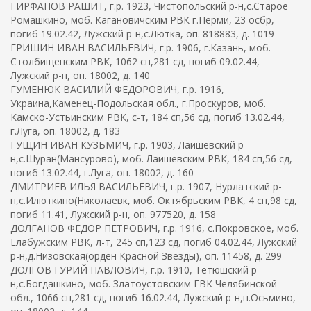
ГИРФАНОВ РАШИТ, г.р. 1923, Чистопольский р-н,с.Старое
Ромашкино, моб. Кагановичским РВК г.Перми, 23 осбр,
погиб 19.02.42, Лужский р-н,с.Лютка, оп. 818883, д. 1019
ГРИШИН ИВАН ВАСИЛЬЕВИЧ, г.р. 1906, г.Казань, моб.
Столбищенским РВК, 1062 сп,281 сд, погиб 09.02.44,
Лужский р-н, оп. 18002, д. 140
ГУМЕНЮК ВАСИЛИЙ ФЕДОРОВИЧ, г.р. 1916,
Украина,Каменец-Подольская обл., г.Проскуров, моб.
Камско-Устьинским РВК, с-т, 184 сп,56 сд, погиб 13.02.44,
г.Луга, оп. 18002, д. 183
ГУЩИН ИВАН КУЗЬМИЧ, г.р. 1903, Лаишевский р-
н,с.Шуран(Мансурово), моб. Лаишевским РВК, 184 сп,56 сд,
погиб 13.02.44, г.Луга, оп. 18002, д. 160
ДМИТРИЕВ ИЛЬЯ ВАСИЛЬЕВИЧ, г.р. 1907, Нурлатский р-
н,с.Илюткино(Николаевк, моб. Октябрьским РВК, 4 сп,98 сд,
погиб 11.41, Лужский р-н, оп. 977520, д. 158
ДОЛГАНОВ ФЕДОР ПЕТРОВИЧ, г.р. 1916, с.Покровское, моб.
Елабужским РВК, л-т, 245 сп,123 сд, погиб 04.02.44, Лужский
р-н,д.Низовская(орден Красной Звезды), оп. 11458, д. 299
ДОЛГОВ ГУРИЙ ПАВЛОВИЧ, г.р. 1910, Тетюшский р-
н,с.Богдашкино, моб. Златоустовским ГВК Челябинской
обл., 1066 сп,281 сд, погиб 16.02.44, Лужский р-н,п.Осьмино,