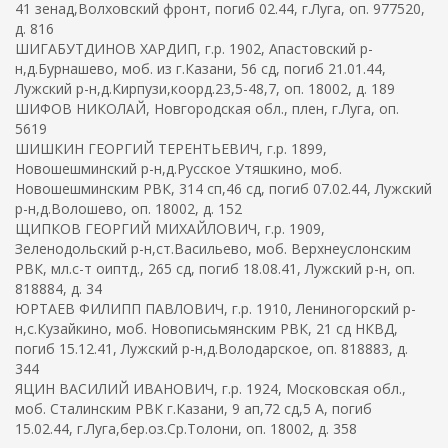
41 зенад,Волховский фронт, погиб 02.44, г.Луга, оп. 977520,
д. 816
ШИГАБУТДИНОВ ХАРДИП, г.р. 1902, Апастовский р-
н,д.Бурнашево, моб. из г.Казани, 56 сд, погиб 21.01.44,
Лужский р-н,д.Кирпузи,коорд.23,5-48,7, оп. 18002, д. 189
ШИФОВ НИКОЛАЙ, Новгородская обл., плен, г.Луга, оп.
5619
ШИШКИН ГЕОРГИЙ ТЕРЕНТЬЕВИЧ, г.р. 1899,
Новошешминский р-н,д.Русское Утяшкино, моб.
Новошешминским РВК, 314 сп,46 сд, погиб 07.02.44, Лужский
р-н,д.Волошево, оп. 18002, д. 152
ЩИПКОВ ГЕОРГИЙ МИХАЙЛОВИЧ, г.р. 1909,
Зеленодольский р-н,ст.Васильево, моб. Верхнеуслонским
РВК, мл.с-т оиптд., 265 сд, погиб 18.08.41, Лужский р-н, оп.
818884, д. 34
ЮРТАЕВ ФИЛИПП ПАВЛОВИЧ, г.р. 1910, Лениногорский р-
н,с.Кузайкино, моб. Новописьмянским РВК, 21 сд НКВД,
погиб 15.12.41, Лужский р-н,д.Володарское, оп. 818883, д.
344
ЯЦИН ВАСИЛИЙ ИВАНОВИЧ, г.р. 1924, Московская обл.,
моб. Сталинским РВК г.Казани, 9 ап,72 сд,5 А, погиб
15.02.44, г.Луга,бер.оз.Ср.Толони, оп. 18002, д. 358