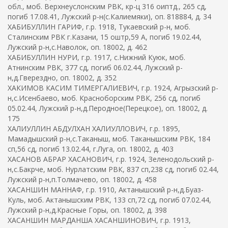
обл., моб. Верхнеуслонским РВК, кр-ц 316 оиптд., 265 сд,
погиб 17.08.41, Лужский р-н(с.Калиемяки), оп. 818884, д. 34
ХАБИБУЛЛИН ГАРИФ, г.р. 1918, Тукаевский р-н, моб.
Сталинским РВК г.Казани, 15 оштр,59 А, погиб 19.02.44,
Лужский р-н,с.Наволок, оп. 18002, д. 462
ХАБИБУЛЛИН НУРИ, г.р. 1917, с.Нижний Куюк, моб.
Атнинским РВК, 377 сд, погиб 06.02.44, Лужский р-
н,д.Гверездно, оп. 18002, д. 352
ХАКИМОВ КАСИМ ТИМЕРГАЛИЕВИЧ, г.р. 1924, Агрызский р-
н,с.Исенбаево, моб. Красноборским РВК, 256 сд, погиб
05.02.44, Лужский р-н,д.Перодное(Перецкое), оп. 18002, д.
175
ХАЛИУЛЛИН АБДУЛХАН ХАЛИУЛЛОВИЧ, г.р. 1895,
Мамадышский р-н,с.Таканыш, моб. Таканышским РВК, 184
сп,56 сд, погиб 13.02.44, г.Луга, оп. 18002, д. 403
ХАСАНОВ АБРАР ХАСАНОВИЧ, г.р. 1924, Зеленодольский р-
н,с.Бакрче, моб. Нурлатским РВК, 837 сп,238 сд, погиб 02.44,
Лужский р-н,п.Толмачево, оп. 18002, д. 458
ХАСАНШИН МАННАФ, г.р. 1910, Актанышский р-н,д.Буаз-
Куль, моб. Актанышским РВК, 133 сп,72 сд, погиб 07.02.44,
Лужский р-н,д.Красные Горы, оп. 18002, д. 398
ХАСАНШИН МАРДАНША ХАСАНШИНОВИЧ, г.р. 1913,