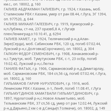
км.с., оп. 18002, д. 160
ГАЛИЕВ АБДРАХМАН ГАЛИЕВИЧ, г.р. 1924, г.Казань, моб.
Сталинским РВК г.Казани, умер от ран 08.44, г.Луга, ЭГ 1394,
оп. 977520, д. 644
ГАЛИЕВ МИХАИЛ ГАЛЕЕВИЧ, г.р. 1919, Кукморский р-
н,п.Лубяны, ст-на, 237 оразвб,8 А, г.Луга(в
плен:Ленинград.о:10.10.41, д. 6294
ГАЛИЕВ ХАМЕТ, г.р. 1924, Тюлячинский р-н,д.Алан-
Зире(Серда), моб. Сабинским РВК, 120 сд, погиб 07.02.44,
Лужский р-н,с.Долговка(Сорочкино), оп. 18002, д. 304
ГАЛКИН ФЕДОР СЕМЕНОВИЧ, г.р. 1908, Азнакаевский р-
н,с.Тумутук, моб. Тумутукским РВК, с-т, 23 осбр, погиб
19.02.42, Лужский р-н,с.Лютка
ГАНИЕВ ФАТЫХ, г.р. 1906, Сармановский р-н,д.Димитарлау,
моб. Сармановским РВК, 184 сп,56 сд, погиб 07.02.44, г.Луга,
оп. 18002, д. 160
ГИЛЬМАНОВ ГАРИФ НУРУЛЛОВИЧ, г.р. 1916, моб.
Ленинским РВК г.Казани, л-т, ЛенФ, погиб 11.08.41, г.Луга
ГИЛЬМУТДИНОВ ХАМАТВАЛИ ГИЛЬМУТДИНОВИЧ, г.р.
1897, Нурлатский р-н,с.Новое Альметьево, моб.
Тельманским РВК, 37 сп,56 сд, умер от ран 12.02.44, Лужский
р-н,д.Дарьино,2 км с-в д.Санцы(п.Толмачи), оп. 18002, д. 149