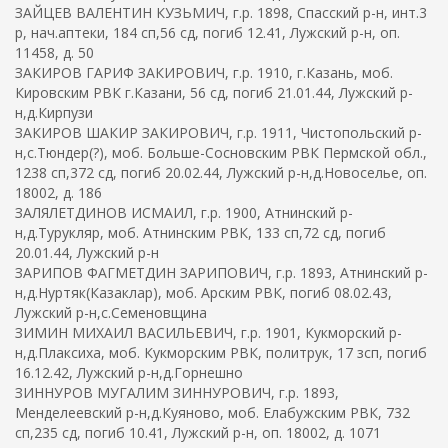
ЗАЙЦЕВ ВАЛЕНТИН КУЗЬМИЧ, г.р. 1898, Спасский р-н, инт.3
р, нач.аптеки, 184 сп,56 сд, погиб 12.41, Лужский р-н, оп.
11458, д. 50
ЗАКИРОВ ГАРИФ ЗАКИРОВИЧ, г.р. 1910, г.Казань, моб.
Кировским РВК г.Казани, 56 сд, погиб 21.01.44, Лужский р-
н,д.Кирпузи
ЗАКИРОВ ШАКИР ЗАКИРОВИЧ, г.р. 1911, Чистопольский р-
н,с.Тюндер(?), моб. Больше-Сосновским РВК Пермской обл.,
1238 сп,372 сд, погиб 20.02.44, Лужский р-н,д.Новоселье, оп.
18002, д. 186
ЗАЛЯЛЕТДИНОВ ИСМАИЛ, г.р. 1900, Атнинский р-
н,д.Турукляр, моб. Атнинским РВК, 133 сп,72 сд, погиб
20.01.44, Лужский р-н
ЗАРИПОВ ФАГМЕТДИН ЗАРИПОВИЧ, г.р. 1893, Атнинский р-
н,д.Нуртяк(Казаклар), моб. Арским РВК, погиб 08.02.43,
Лужский р-н,с.Семеновщина
ЗИМИН МИХАИЛ ВАСИЛЬЕВИЧ, г.р. 1901, Кукморский р-
н,д.Плаксиха, моб. Кукморским РВК, политрук, 17 зсп, погиб
16.12.42, Лужский р-н,д.Горнешно
ЗИННУРОВ МУГАЛИМ ЗИННУРОВИЧ, г.р. 1893,
Менделеевский р-н,д.Куяново, моб. Елабужским РВК, 732
сп,235 сд, погиб 10.41, Лужский р-н, оп. 18002, д. 1071