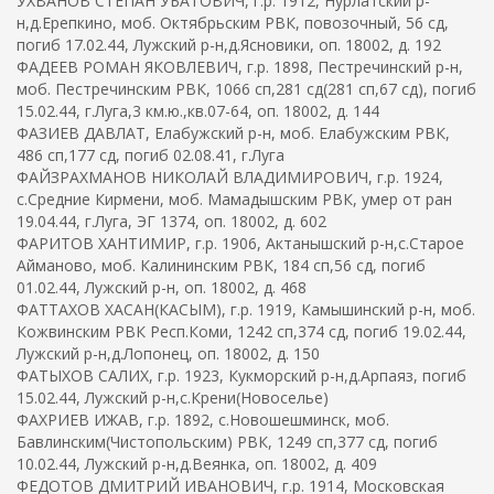
УХВАНОВ СТЕПАН УБАТОВИЧ, г.р. 1912, Нурлатский р-
н,д.Ерепкино, моб. Октябрьским РВК, повозочный, 56 сд,
погиб 17.02.44, Лужский р-н,д.Ясновики, оп. 18002, д. 192
ФАДЕЕВ РОМАН ЯКОВЛЕВИЧ, г.р. 1898, Пестречинский р-н,
моб. Пестречинским РВК, 1066 сп,281 сд(281 сп,67 сд), погиб
15.02.44, г.Луга,3 км.ю.,кв.07-64, оп. 18002, д. 144
ФАЗИЕВ ДАВЛАТ, Елабужский р-н, моб. Елабужским РВК,
486 сп,177 сд, погиб 02.08.41, г.Луга
ФАЙЗРАХМАНОВ НИКОЛАЙ ВЛАДИМИРОВИЧ, г.р. 1924,
с.Средние Кирмени, моб. Мамадышским РВК, умер от ран
19.04.44, г.Луга, ЭГ 1374, оп. 18002, д. 602
ФАРИТОВ ХАНТИМИР, г.р. 1906, Актанышский р-н,с.Старое
Айманово, моб. Калининским РВК, 184 сп,56 сд, погиб
01.02.44, Лужский р-н, оп. 18002, д. 468
ФАТТАХОВ ХАСАН(КАСЫМ), г.р. 1919, Камышинский р-н, моб.
Кожвинским РВК Респ.Коми, 1242 сп,374 сд, погиб 19.02.44,
Лужский р-н,д.Лопонец, оп. 18002, д. 150
ФАТЫХОВ САЛИХ, г.р. 1923, Кукморский р-н,д.Арпаяз, погиб
15.02.44, Лужский р-н,с.Крени(Новоселье)
ФАХРИЕВ ИЖАВ, г.р. 1892, с.Новошешминск, моб.
Бавлинским(Чистопольским) РВК, 1249 сп,377 сд, погиб
10.02.44, Лужский р-н,д.Веянка, оп. 18002, д. 409
ФЕДОТОВ ДМИТРИЙ ИВАНОВИЧ, г.р. 1914, Московская