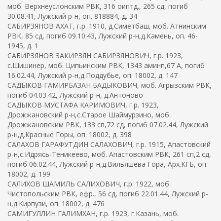
моб. Верхнеуслонским РВК, 316 оиптд., 265 сд, погиб
30.08.41, Лужский р-н, оп. 818884, д. 34
САБИРЗЯНОВ АХАТ, г.р. 1910, д.Симетбаш, моб. Атнинским
РВК, 85 сд, погиб 09.10.43, Лужский р-н,д.Камень, оп. 46-
1945, д. 1
САБИРЗЯНОВ ЗАКИРЗЯН САБИРЗЯНОВИЧ, г.р. 1923,
с.Шишинер, моб. Ципьинским РВК, 1343 аминп,67 А, погиб
16.02.44, Лужский р-н,д.Поддубье, оп. 18002, д. 147
САДЫКОВ ГАМИРБАЗАН БАДЫКОВИЧ, моб. Агрызским РВК,
погиб 04.03.42, Лужский р-н, д.Антоново
САДЫКОВ МУСТАФА КАРИМОВИЧ, г.р. 1923,
Дрожжановский р-н,с.Старое Шаймурзино, моб.
Дрожжановским РВК, 133 сп,72 сд, погиб 07.02.44, Лужский
р-н,д.Красные Горы, оп. 18002, д. 398
САЛАХОВ ГАРАФУТДИН САЛАХОВИЧ, г.р. 1915, Апастовский
р-н,с.Идрясь-Теникеево, моб. Апастовским РВК, 261 сп,2 сд,
погиб 06.02.44, Лужский р-н,д.Вильяшева Гора, Арх.КГБ, оп.
18002, д. 199
САЛИХОВ ШАМИЛЬ САЛИХОВИЧ, г.р. 1922, моб.
Чистопольским РВК, ефр., 56 сд, погиб 22.01.44, Лужский р-
н,д.Кирпузи, оп. 18002, д. 476
САМИГУЛЛИН ГАЛИМХАН, г.р. 1923, г.Казань, моб.