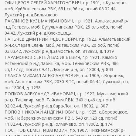
ОФИЦЕРОВ СЕРГЕЙ ХАРИТОНОВИЧ, г.р. 1901, с.Куралово,
моб. Куйбышевским РВК, 651 сп,96 сд, погиб 06.02.44,
Лужский р-н,д.Вильяшево
ПАКЛИНОВ КУЗЬМА ИВАНОВИЧ, г.р. 1921, Азнакаевский р-
н,д.Тетвель, моб. Бугульминским РВК, 25 олыжбр, погиб
04.42, Лужский р-н,д.Клюкошицы
ПАНЬЧЕВ ДМИТРИЙ ФЕДОРОВИЧ, г.р. 1922, Альметьевский
р-н,с.Старая Елань, моб. Акташским РВК, 20 осб, погиб
03.03.42, Лужский р-н,д.Замостье, оп. 818883, д. 1019
ПАРАМОНОВ СЕРГЕЙ ВАСИЛЬЕВИЧ, г.р. 1921, Камско-
Устьинский р-н,д.Лабышка, моб. Теньковским РВК, 486
сп,177 сд, погиб 09.41, Лужский р-н, оп. 18004, д. 843
ПЛАКСА МИХАИЛ АЛЕКСАНДРОВИЧ, г.р. 1909, г.Воронеж,
моб. Апастовским РВК, 2030 ВПС, погиб 06.44, Лужский р-н,
оп. 18004, д. 1238
ПОПКОВ АЛЕКСАНДР ИВАНОВИЧ, г.р. 1922, Муслюмовский
р-н,с.Ташлияр, моб. Тайским РВК, 340 сп,46 сд, погиб
02.02.44, Лужский р-н,д.Сара-Лог, оп. 18002, д. 307
ПОПОВ НИКОЛАЙ АНДРИАНОВИЧ, г.р. 1925, с.Боровецкое,
моб. Набережночелнинским РВК, 543 сп,120 сд, погиб
11.02.44, Лужский р-н,д.Толмачево, оп. 18002, д. 174
ПОСТНОВ СЕМЕН ИВАНОВИЧ, г.р. 1907, Нижнекамский р-