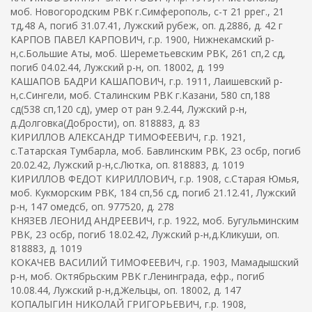
моб. Новогородским РВК г.Симферополь, с-т 21 ррег., 21
тд,48 А, погиб 31.07.41, Лужский рубеж, оп. д.2886, д. 42 г
КАРПОВ ПАВЕЛ КАРПОВИЧ, г.р. 1900, Нижнекамский р-
н,с.Большие Аты, моб. Шереметьевским РВК, 261 сп,2 сд,
погиб 04.02.44, Лужский р-н, оп. 18002, д. 199
КАШАПОВ БАДРИ КАШАПОВИЧ, г.р. 1911, Лаишевский р-
н,с.Сингели, моб. Сталинским РВК г.Казани, 580 сп,188
сд(538 сп,120 сд), умер от ран 9.2.44, Лужский р-н,
д.Долговка(Добрости), оп. 818883, д. 83
КИРИЛЛОВ АЛЕКСАНДР ТИМОФЕЕВИЧ, г.р. 1921,
с.Татарская Тумбарла, моб. Бавлинским РВК, 23 осбр, погиб
20.02.42, Лужский р-н,с.Лютка, оп. 818883, д. 1019
КИРИЛЛОВ ФЕДОТ КИРИЛЛОВИЧ, г.р. 1908, с.Старая Юмья,
моб. Кукморским РВК, 184 сп,56 сд, погиб 21.12.41, Лужский
р-н, 147 омедсб, оп. 977520, д. 278
КНЯЗЕВ ЛЕОНИД АНДРЕЕВИЧ, г.р. 1922, моб. Бугульминским
РВК, 23 осбр, погиб 18.02.42, Лужский р-н,д.Кликуши, оп.
818883, д. 1019
КОКАЧЕВ ВАСИЛИЙ ТИМОФЕЕВИЧ, г.р. 1903, Мамадышский
р-н, моб. Октябрьским РВК г.Ленинграда, ефр., погиб
10.08.44, Лужский р-н,д.Жельцы, оп. 18002, д. 147
КОПАЛЫГИН НИКОЛАЙ ГРИГОРЬЕВИЧ, г.р. 1908,