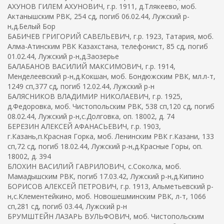
АХУНОВ ГИЛЕМ АХУНОВИЧ, г.р. 1911, д.Тлякеево, моб.
Актанышским РВК, 254 сд, погиб 06.02.44, Лужский р-
н,д.Белый Бор
БАБИЧЕВ ГРИГОРИЙ САВЕЛЬЕВИЧ, г.р. 1923, Татария, моб.
Алма-Атинским РВК Казахстана, телефонист, 85 сд, погиб
01.02.44, Лужский р-н,д.Заозерье
БАЛАБАНОВ ВАСИЛИЙ МАКСИМОВИЧ, г.р. 1914,
Менделеевский р-н,д.Кокшан, моб. Бондюжским РВК, мл.л-т,
1249 сп,377 сд, погиб 12.02.44, Лужский р-н
БАЛЯСНИКОВ ВЛАДИМИР НИКОЛАЕВИЧ, г.р. 1925,
д.Федоровка, моб. Чистопольским РВК, 538 сп,120 сд, погиб
08.02.44, Лужский р-н,с.Долговка, оп. 18002, д. 74
БЕРЕЗИН АЛЕКСЕЙ АФАНАСЬЕВИЧ, г.р. 1903,
г.Казань,п.Красная Горка, моб. Ленинским РВК г.Казани, 133
сп,72 сд, погиб 18.02.44, Лужский р-н,д.Красные Горы, оп.
18002, д. 394
БЛОХИН ВАСИЛИЙ ГАВРИЛОВИЧ, с.Соколка, моб.
Мамадышским РВК, погиб 17.03.42, Лужский р-н,д.Кипино
БОРИСОВ АЛЕКСЕЙ ПЕТРОВИЧ, г.р. 1913, Альметьевский р-
н,с.Клементейкино, моб. Новошешминским РВК, л-т, 1066
сп,281 сд, погиб 03.44, Лужский р-н
БРУМШТЕЙН ЛАЗАРЬ ВУЛЬФОВИЧ, моб. Чистопольским