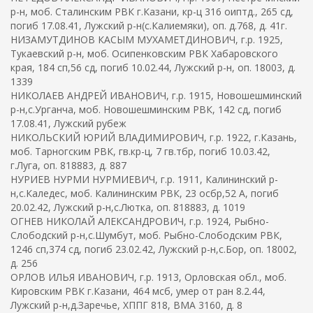
р-н, моб. Сталинским РВК г.Казани, кр-ц 316 оиптд., 265 сд,
погиб 17.08.41, Лужский р-н(с.Калиемяки), оп. д.768, д. 41г.
НИЗАМУТДИНОВ КАСЫМ МУХАМЕТДИНОВИЧ, г.р. 1925,
Тукаевский р-н, моб. Осипенковским РВК Хабаровского
края, 184 сп,56 сд, погиб 10.02.44, Лужский р-н, оп. 18003, д.
1339
НИКОЛАЕВ АНДРЕЙ ИВАНОВИЧ, г.р. 1915, Новошешминский
р-н,с.Урганча, моб. Новошешминским РВК, 142 сд, погиб
17.08.41, Лужский рубеж
НИКОЛЬСКИЙ ЮРИЙ ВЛАДИМИРОВИЧ, г.р. 1922, г.Казань,
моб. Тарногским РВК, гв.кр-ц, 7 гв.тбр, погиб 10.03.42,
г.Луга, оп. 818883, д. 887
НУРИЕВ НУРМИ НУРМИЕВИЧ, г.р. 1911, Калининский р-
н,с.Каледес, моб. Калининским РВК, 23 осбр,52 А, погиб
20.02.42, Лужский р-н,с.Лютка, оп. 818883, д. 1019
ОГНЕВ НИКОЛАЙ АЛЕКСАНДРОВИЧ, г.р. 1924, Рыбно-
Слободский р-н,с.Шумбут, моб. Рыбно-Слободским РВК,
1246 сп,374 сд, погиб 23.02.42, Лужский р-н,с.Бор, оп. 18002,
д. 256
ОРЛОВ ИЛЬЯ ИВАНОВИЧ, г.р. 1913, Орловская обл., моб.
Кировским РВК г.Казани, 464 мсб, умер от ран 8.2.44,
Лужский р-н,д.Заречье, ХППГ 818, ВМА 3160, д. 8