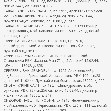
Актюбинским РВК, 46 сд, погиб 01.02.44, Лужский р-н,д.Сара-
Лог,кв.2442, оп. 18002, д. 152
САФАРГАЛИЕВ МУЛЛАГАЛИ, г.р. 1911, Арский р-н,с.Мамся,
моб. Кзыл-Юлским РВК, 284 сп,86 сд, погиб 25.01.44,
Лужский р-н,ст.Войково, оп. 18002, д. 282
САФАРОВ КАБИР ЗАКИРОВИЧ, г.р. 1925, Ютазинский р-
н,с.Каракашлы, моб. Бавлинским РВК, 54 сп,25 сд, погиб
13.04.44, г.Луга
САФИН АБДЕЛАХАТ АХМЕТЗЯНОВИЧ, г.р. 1910,
с.Тяжбердино, моб. Алькеевским РВК, погиб 20.09.42,
Лужский р-н,д.Ленка
САФИН БАГРАМ САВВИЧ, г.р. 1924, г.Казань, моб.
Сталинским РВК г.Казани, 9 ап,72 сд,5 А, погиб 15.02.44,
г.Луга, оп. 18002, д. 358
СЕРГЕЕВ ИВАН ИВАНОВИЧ, г.р. 1925, Алексеевский р-
н,д.Березовая Грива, моб. Алексеевским РВК, 1064 сп,281
сд, погиб 14.02.44, Лужский р-н,д.Домкино, оп. 18002, д. 222
СИБГАТУЛЛИН САИТ, г.р. 1924, с.Бикмуразово, моб.
Буинским РВК, 937 сп,256 сд, погиб 13.02.44, Лужский р-
н,д.Репино, оп. 18002, д. 349
СИДОРОВ ПАВЕЛ ПЕТРОВИЧ, г.р. 1913, Черемшанский р-
н,с.Аккиреево, моб. Первомайским РВК, 286 ап,111 сд, погиб
10.41, Лужский р-н, оп. 977520, д. 203