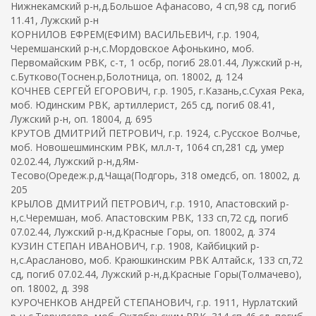
Нижнекамский р-н,д.Большое Афанасово, 4 сп,98 сд, погиб
11.41, Лужский р-н
КОРНИЛОВ ЕФРЕМ(ЕФИМ) ВАСИЛЬЕВИЧ, г.р. 1904,
Черемшанский р-н,с.Мордовское Афонькино, моб.
Первомайским РВК, с-т, 1 осбр, погиб 28.01.44, Лужский р-н,
с.Бутково(Тоснен.р,Болотница, оп. 18002, д. 124
КОЧНЕВ СЕРГЕЙ ЕГОРОВИЧ, г.р. 1905, г.Казань,с.Сухая Река,
моб. Юдинским РВК, артиллерист, 265 сд, погиб 08.41,
Лужский р-н, оп. 18004, д. 695
КРУТОВ ДМИТРИЙ ПЕТРОВИЧ, г.р. 1924, с.Русское Волчье,
моб. Новошешминским РВК, мл.л-т, 1064 сп,281 сд, умер
02.02.44, Лужский р-н,д.Ям-
Тесово(Оредеж.р,д.Чаща(Подгорь, 318 омедсб, оп. 18002, д.
205
КРЫЛОВ ДМИТРИЙ ПЕТРОВИЧ, г.р. 1910, Апастовский р-
н,с.Черемшан, моб. Апастовским РВК, 133 сп,72 сд, погиб
07.02.44, Лужский р-н,д.Красные Горы, оп. 18002, д. 374
КУЗИН СТЕПАН ИВАНОВИЧ, г.р. 1908, Кайбицкий р-
н,с.Арасланово, моб. Краюшкинским РВК Алтайс.к, 133 сп,72
сд, погиб 07.02.44, Лужский р-н,д.Красные Горы(Толмачево),
оп. 18002, д. 398
КУРОЧЕНКОВ АНДРЕЙ СТЕПАНОВИЧ, г.р. 1911, Нурлатский