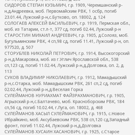
СИДОРОВ СТЕПАН КУЗЬМИЧ, г.р. 1909, Черемшанский р-
н,д.Андреевка, моб. Первомайским РВК, 1 осбр, погиб
23.01.44, Лужский р-н,с.Бутково, оп. 18002, д. 124
СОЛОГАЕВ АЛЕКСЕЙ ВАСИЛЬЕВИЧ, г.р. 1919, Пермская обл.,
моб. из Татарии, ст.л-т, 377 сд, погиб 02.44, Лужский р-н
СТАРОСТИН МИХАИЛ АНДРЕЕВИЧ, г.р. 1905, д.Солояз, моб.
Бугульминским РВК, 4 сп,98 сд, погиб 11.41, Лужский р-н, оп.
977520, д. 507
СТОРУБЛЕВ НИКОЛАЙ ПЕТРОВИЧ, г.р. 1914, Высокогорский
р-н,д.Макаровка, моб. из г.Углич Ярославской обл., 538
сп,123 сд, погиб 11.02.44, Лужский р-н,д.Долговка, оп. 2, д.
113
СУКОВ ВЛАДИМИР НИКОЛАЕВИЧ, г.р. 1912, Мамадышский
р-н,с.Отарка, моб. Мамадышским РВК, 261 сп,2 сд, погиб
02.02.44, Лужский р-н,д.Веселая Горка
СУЛЕЙМАНОВ НУРИАХМАТ ФАЙЗРАХМАНОВИЧ, г.р. 1905,
Агрызский р-н,с.Балтачево, моб. Красноборским РВК, 184
сп,56 сд, погиб 10.02.44, г.Луга, оп. 18002, д. 468
СУЛЕЙМАНОВ ХАСЫЛ СУЛЕЙМАНОВИЧ, г.р. 1915, с.Новое
Ибрайкино, моб. Аксубаевским РВК, 538 сп,120 сд,Западный
фронт, погиб 11.02.44, Лужский р-н,д.Долговка
СУЛЕЙМАНОВ ХУСАИН ХАСАНОВИЧ, г.р. 1925, с.Старое