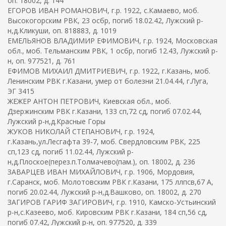
оп. 18002, д. 144
ЕГОРОВ ИВАН РОМАНОВИЧ, г.р. 1922, с.Камаево, моб.
Высокогорским РВК, 23 осбр, погиб 18.02.42, Лужский р-
н,д.Кликуши, оп. 818883, д. 1019
ЕМЕЛЬЯНОВ ВЛАДИМИР ЕФИМОВИЧ, г.р. 1924, Московская
обл., моб. Тельманским РВК, 1 осбр, погиб 12.43, Лужский р-
н, оп. 977521, д. 761
ЕФИМОВ МИХАИЛ ДМИТРИЕВИЧ, г.р. 1922, г.Казань, моб.
Ленинским РВК г.Казани, умер от болезни 21.04.44, г.Луга,
ЭГ 3415
ЖЕЖЕР АНТОН ПЕТРОВИЧ, Киевская обл., моб.
Дзержинским РВК г.Казани, 133 сп,72 сд, погиб 07.02.44,
Лужский р-н,д.Красные Горы
ЖУКОВ НИКОЛАЙ СТЕПАНОВИЧ, г.р. 1924,
г.Казань,ул.Лесгафта 39-7, моб. Свердловским РВК, 225
сп,123 сд, погиб 11.02.44, Лужский р-
н,д.Плоское(перез.п.Толмачево(пам.), оп. 18002, д. 236
ЗАВАРЦЕВ ИВАН МИХАЙЛОВИЧ, г.р. 1906, Мордовия,
г.Саранск, моб. Молотовским РВК г.Казани, 175 ллпсв,67 А,
погиб 20.02.44, Лужский р-н,д.Вашково, оп. 18002, д. 270
ЗАГИРОВ ГАРИФ ЗАГИРОВИЧ, г.р. 1910, Камско-Устьинский
р-н,с.Казеево, моб. Кировским РВК г.Казани, 184 сп,56 сд,
погиб 07.42, Лужский р-н, оп. 977520, д. 339