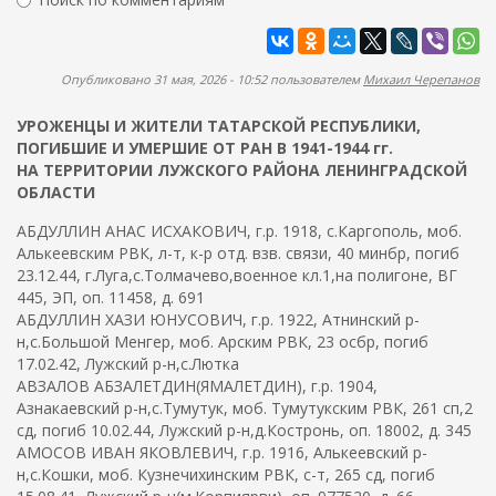
ж
м
а
Найти
а
н
и
п
Опубликовано 31 мая, 2026 - 10:52 пользователем
Михаил Черепанов
ю
о
УРОЖЕНЦЫ И ЖИТЕЛИ ТАТАРСКОЙ РЕСПУБЛИКИ,
и
ПОГИБШИЕ И УМЕРШИЕ ОТ РАН В 1941-1944 гг.
с
НА ТЕРРИТОРИИ ЛУЖСКОГО РАЙОНА ЛЕНИНГРАДСКОЙ
к
ОБЛАСТИ
а
АБДУЛЛИН АНАС ИСХАКОВИЧ, г.р. 1918, с.Каргополь, моб.
Алькеевским РВК, л-т, к-р отд. взв. связи, 40 минбр, погиб
23.12.44, г.Луга,с.Толмачево,военное кл.1,на полигоне, ВГ
445, ЭП, оп. 11458, д. 691
АБДУЛЛИН ХАЗИ ЮНУСОВИЧ, г.р. 1922, Атнинский р-
н,с.Большой Менгер, моб. Арским РВК, 23 осбр, погиб
17.02.42, Лужский р-н,с.Лютка
АВЗАЛОВ АБЗАЛЕТДИН(ЯМАЛЕТДИН), г.р. 1904,
Азнакаевский р-н,с.Тумутук, моб. Тумутукским РВК, 261 сп,2
сд, погиб 10.02.44, Лужский р-н,д.Костронь, оп. 18002, д. 345
АМОСОВ ИВАН ЯКОВЛЕВИЧ, г.р. 1916, Алькеевский р-
н,с.Кошки, моб. Кузнечихинским РВК, с-т, 265 сд, погиб