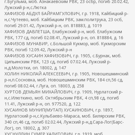
г.Бугульма, моб. Азнакаевским РВК, 23 осбр, погиб 20.02.42,
Лужский р-н,с.Лютка
ХАФИЗОВ АБДУЛ БАЙРАМГУЛОВИЧ, г.р. 1918, Кайбицкий р-
н,с.Чутеево, моб. Кайбицким РВК, зам.политрука, 23 осб,
погиб 29.01.42, Лужский р-н, оп. 818883, д. 1019
ХАФИЗОВ ДАВЛЕТША, Елабужский р-н, моб. Елабужским
РВК, 177 сд, погиб 02.08.41, Лужский р-н, оп. 818884, д. 16
ХАФИЗОВ МУНАВИР, с.Большой Кукмор, моб. Кукморским
РВК, погиб 12.09.42, Лужский р-н
ХАФИЗОВ ХУСАИН ХАФИЗОВИЧ, г.р. 1905, с.Бурнак, моб.
Ципьинским РВК, 123 сд, погиб 07.02.44, Лужский р-
н,д.Молотки, оп. 18002, д. 147
ХОЛИН НИКОЛАЙ АЛЕКСЕЕВИЧ, г.р. 1905, Новошешминский
р-н,п.Сосновка, моб. Новошешминским РВК, 184 сп,56 сд,
погиб 08.02.44, г.Луга, оп. 18003, д. 258
ХУРТОВ ДЕМЬЯН МИХАЙЛОВИЧ, г.р. 1909, Нурлатский р-
н,с.Илюткино, моб. Октябрьским РВК, 4 сп,98 сд, погиб
11.41, Лужский р-н, оп. 977520, д. 122
ХУСАИНОВ МУНИП(МУТАП) ХУСАИНОВИЧ, г.р. 1897,
Нурлатский р-н,с.Кульбаево-Мараса, моб. Билярским РВК,
340 сп,46 сд, погиб 02.02.44, Лужский р-н,д.Сара-Лог(Барс-
Лог), оп. 18002, д. 307
ХУСНУЛЛИН ГУМЕР ХАЛИТОВИЧ, г.р. 1919, моб.