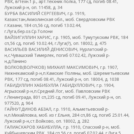
РВК, в/техн.1 р., арт.текхник полка, 177 сд, погиб 08.41,
Лужский р-н, оп. 11458, д. 34
БУРБА ВАСИЛИЙ СЕРГЕЕВИЧ, г.р. 1919,
Казахстан,Акмолинская обл., моб. Свердловским РВК
г.Казани, 184 сп,56 сд, погиб 13.02.44,
г.Луга,бер.оз.Ср.Толони
ВАЙЗИГУЛЛИН ХАРИС, г.р. 1905, моб. Тумутукским РВК, 184
сп,56 сд, погиб 10.02.44, г.Луга(?), оп. 18002, д. 475
ВАСИЛЬЕВ ВАСИЛИЙ ДЕНИСОВИЧ, Нурлатский р-
н,с.Чувашский Тимерлек, погиб 07.02.42, Лужский р-
н,д.Панино
ВОЛКОВ(ВОЛЧКОВ) МИХАИЛ МАКСИМОВИЧ, г.р. 1907,
Нижнекамский р-н,п.Камские Поляны, моб. Шереметьевским
РВК, 177 сд, погиб 08.41, Лужский р-н, оп. 18004, д. 1038
ГАБИДУЛЛИН ХАБИБУЛЛА ГАБИДУЛЛОВИЧ, г.р. 1904,
Агрызский р-н,п.Средний Лог, моб. Павловским РВК
г.Ленинграда, 801 сп,235 сд, погиб 09.41, Лужский р-н, оп.
977520, д. 964
ГАЙНУТДИНОВ АБЗАЛ, г.р. 1910, Альметьевский р-
н,п.Михайловка, моб. из г.Ельня, 284 сп,86 сд, погиб 25.01.44,
Лужский р-н,ст.Войково, оп. 18002, д. 282
ГАЛИАСКАРОВ ХАБИБУЛЛА, г.р. 1910, Спасский р-н, моб.
Куйбышевским РВК, 184 сп,56 сд, погиб 07.02.44, г.Луга,5