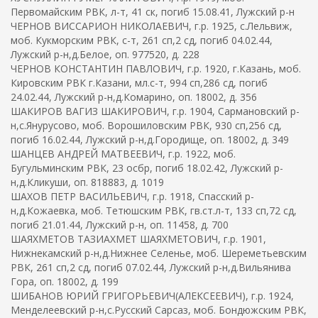
Первомайским РВК, л-т, 41 ск, погиб 15.08.41, Лужский р-н
ЧЕРНОВ ВИССАРИОН НИКОЛАЕВИЧ, г.р. 1925, с.Лельвиж,
моб. Кукморским РВК, с-т, 261 сп,2 сд, погиб 04.02.44,
Лужский р-н,д.Белое, оп. 977520, д. 228
ЧЕРНОВ КОНСТАНТИН ПАВЛОВИЧ, г.р. 1920, г.Казань, моб.
Кировским РВК г.Казани, мл.с-т, 994 сп,286 сд, погиб
24.02.44, Лужский р-н,д.Комарино, оп. 18002, д. 356
ШАКИРОВ ВАГИЗ ШАКИРОВИЧ, г.р. 1904, Сармановский р-
н,с.Янурусово, моб. Ворошиловским РВК, 930 сп,256 сд,
погиб 16.02.44, Лужский р-н,д.Городище, оп. 18002, д. 349
ШАНЦЕВ АНДРЕЙ МАТВЕЕВИЧ, г.р. 1922, моб.
Бугульминским РВК, 23 осбр, погиб 18.02.42, Лужский р-
н,д.Кликуши, оп. 818883, д. 1019
ШАХОВ ПЕТР ВАСИЛЬЕВИЧ, г.р. 1918, Спасский р-
н,д.Кожаевка, моб. Тетюшским РВК, гв.ст.л-т, 133 сп,72 сд,
погиб 21.01.44, Лужский р-н, оп. 11458, д. 700
ШАЯХМЕТОВ ТАЗИАХМЕТ ШАЯХМЕТОВИЧ, г.р. 1901,
Нижнекамский р-н,д.Нижнее Селенье, моб. Шереметьевским
РВК, 261 сп,2 сд, погиб 07.02.44, Лужский р-н,д.Вильянива
Гора, оп. 18002, д. 199
ШИБАНОВ ЮРИЙ ГРИГОРЬЕВИЧ(АЛЕКСЕЕВИЧ), г.р. 1924,
Менделеевский р-н,с.Русский Сарсаз, моб. Бондюжским РВК,