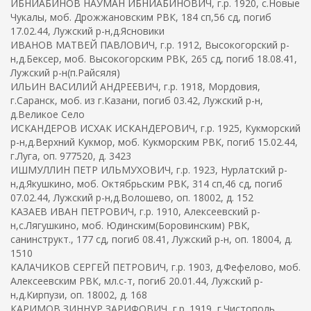
ИБНИАБИНОВ НАУМАН ИБНИАБИНОВИЧ, г.р. 1920, с.Новые
Чукалы, моб. Дрожжановским РВК, 184 сп,56 сд, погиб
17.02.44, Лужский р-н,д.Ясновики
ИВАНОВ МАТВЕЙ ПАВЛОВИЧ, г.р. 1912, Высокогорский р-
н,д.Бексер, моб. Высокогорским РВК, 265 сд, погиб 18.08.41,
Лужский р-н(п.Райсяля)
ИЛЬИН ВАСИЛИЙ АНДРЕЕВИЧ, г.р. 1918, Мордовия,
г.Саранск, моб. из г.Казани, погиб 03.42, Лужский р-н,
д.Великое Село
ИСКАНДЕРОВ ИСХАК ИСКАНДЕРОВИЧ, г.р. 1925, Кукморский
р-н,д.Верхний Кукмор, моб. Кукморским РВК, погиб 15.02.44,
г.Луга, оп. 977520, д. 3423
ИШМУЛЛИН ПЕТР ИЛЬМУХОВИЧ, г.р. 1923, Нурлатский р-
н,д.Якушкино, моб. Октябрьским РВК, 314 сп,46 сд, погиб
07.02.44, Лужский р-н,д.Волошево, оп. 18002, д. 152
КАЗАЕВ ИВАН ПЕТРОВИЧ, г.р. 1910, Алексеевский р-
н,с.Лягушкино, моб. Юдинским(Боровинским) РВК,
санинструкт., 177 сд, погиб 08.41, Лужский р-н, оп. 18004, д.
1510
КАЛАЧИКОВ СЕРГЕЙ ПЕТРОВИЧ, г.р. 1903, д.Фефелово, моб.
Алексеевским РВК, мл.с-т, погиб 20.01.44, Лужский р-
н,д.Кирпузи, оп. 18002, д. 168
КАРИМОВ ЗИННУР ЗАРИФОВИЧ, г.р. 1919, г.Чистополь,