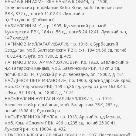
НАБИУЛЛИН АХМЕТЗЯН НАБИУЛЛОВИЧ, г.р. 1900,
Тюлячинский р-н,д.Малые Кибя-Кози, моб. Тюлячинским
РВК, 372 сд, погиб 11.02.44, Лужский р-
н,с.Затуленье(Гобжицы)
НАБИУЛЛИН М. К., г.р. 1905, Кукморский р-н, моб.
Кукморским РВК, 184 сп,56 сд, погиб 24.12.41, Лужский р-н,
147 омедсб
НАГИМОВ МУЛЛАГАЛИ(ВАЛИ), г.р. 1916, с.Бурбашский
Сардыган, моб. Балтасинским РВК, с-т, 184 сп,56 сд, погиб
10.02.44, г.Луга, оп. 18002, д. 475
НАГИМОВ МУХТАР ФАЙЗУЛЛОВИЧ, г.р. 1920, Бавлинский р-
н,с.Татарский Кандыз, моб. Бавлинским РВК, 13 сп,2 сд,
погиб 03.03.44, Лужский р-н,д.Гверездно, оп. 18002, д. 161
НАЙДЕНОВ ПЕТР ИВАНОВИЧ, г.р. 1900, Краснодарский край,
моб. Октябрьским РВК, 169 сп,86 сд, умер от ран 16.08.44,
г.Луга, ЭГ 1374, оп. 18002, д. 1074
НАСЫБУЛЛИН НУРГАЛИ КАЛИМУЛЛОВИЧ, г.р. 1916,
Алексеевский р-н,д.Ашняк, моб. Билярским РВК, 265 сд,
погиб 16.08.41, Лужский р-н
НАСЫБУЛЛИН ХАЙРУЛЛА, г.р. 1918, Арский р-н,д.Мокша,
моб. Кзыл-Юлским РВК, 486 сп,235 сд, погиб 25.08.41,
Лужский р-н, оп. 18004, д. 432
НЕФЕДОВ АЛЕКСАНДР ИВАНОВИЧ, г.р. 1907, Пестречинский