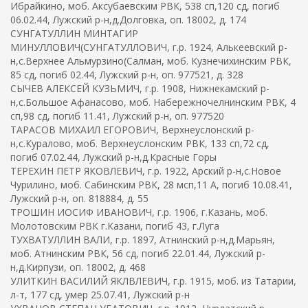
Ибрайкино, моб. Аксубаевским РВК, 538 сп,120 сд, погиб
06.02.44, Лужский р-н,д.Долговка, оп. 18002, д. 174
СУНГАТУЛЛИН МИНТАГИР
МИНУЛЛОВИЧ(СУНГАТУЛЛОВИЧ, г.р. 1924, Алькеевский р-
н,с.Верхнее Альмурзино(Салман, моб. Кузнечихинским РВК,
85 сд, погиб 02.44, Лужский р-н, оп. 977521, д. 328
СЫЧЕВ АЛЕКСЕЙ КУЗЬМИЧ, г.р. 1908, Нижнекамский р-
н,с.Большое Афанасово, моб. Набережночелнинским РВК, 4
сп,98 сд, погиб 11.41, Лужский р-н, оп. 977520
ТАРАСОВ МИХАИЛ ЕГОРОВИЧ, Верхнеуслонский р-
н,с.Куралово, моб. Верхнеуслонским РВК, 133 сп,72 сд,
погиб 07.02.44, Лужский р-н,д.Красные Горы
ТЕРЕХИН ПЕТР ЯКОВЛЕВИЧ, г.р. 1922, Арский р-н,с.Новое
Чурилино, моб. Сабинским РВК, 28 мсп,11 А, погиб 10.08.41,
Лужский р-н, оп. 818884, д. 55
ТРОШИН ИОСИФ ИВАНОВИЧ, г.р. 1906, г.Казань, моб.
Молотовским РВК г.Казани, погиб 43, г.Луга
ТУХВАТУЛЛИН ВАЛИ, г.р. 1897, Атнинский р-н,д.Марьян,
моб. Атнинским РВК, 56 сд, погиб 22.01.44, Лужский р-
н,д.Кирпузи, оп. 18002, д. 468
УЛИТКИН ВАСИЛИЙ ЯКЛВЛЕВИЧ, г.р. 1915, моб. из Татарии,
л-т, 177 сд, умер 25.07.41, Лужский р-н