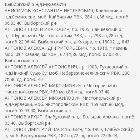
Выборгский р-н,д.Мухалахти
АНИСИМОВ КОНСТАНТИН НЕСТЕРОВИЧ, Кайбицкий р-
н,д.Семикеево, моб. Кайбицким РВК, 284 сп,86 мсд, погиб
06.03.40, Выборгский р-н
АНТИПОВ СЕМЕН ИВАНОВИЧ, г.р. 1905, Лаишевский р-
н,с.Шуран, моб. Чистопольским РВК, с-т, 798 ап,285 сд,
погиб 22.06.44, Выборгский р-н, д.Кяхара, оп. 18002, д. 843
АНТОНОВ АЛЕКСАНДР ГРИГОРЬЕВИЧ, г.р. 1916, г.Казань,
моб. из г.Казани, мл.ком., 62 тп,86 мсд, погиб 07.03.40,
Выборгский р-н
АНТОНОВ АЛЕКСЕЙ АНТОНОВИЧ, г.р. 1908, Тукаевский р-
н,д.Нижний Суык-Су, моб. Набережночелнинским РВК, 330
сп,86 сд, погиб 40
АНТОНОВ АЛЕКСЕЙ МАКСИМОВИЧ, с.Четырчи, моб.
Чистопольским РВК, 169 мсп,86 мсд, погиб 03.40
АНТОНОВ АЛЕКСЕЙ МИХАЙЛОВИЧ, Чистопольский р-
н,д.Черверки, моб. Чистопольским РВК, 169 мсп,86 мсд,
погиб 05.03.40, Выборгский р-н
АНТОНОВ АРХИП, Елабужский р-н,с.Большие Армалы, погиб
03.40, Выборгский р-н
АНТОНОВ ДМИТРИЙ ВАСИЛЬЕВИЧ, г.р. 1907, Елабужский р-
н, моб. Верлурским РВК, 187 сп,72 сд, погиб 22.06.44,