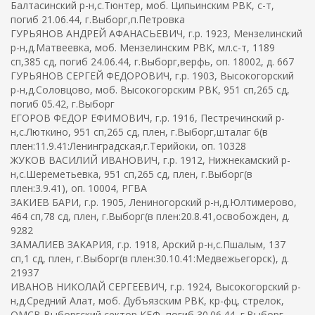
Балтасинский р-н,с.Тюнтер, моб. Ципьинским РВК, с-т,
погиб 21.06.44, г.Выборг,п.Петровка
ГУРЬЯНОВ АНДРЕЙ АФАНАСЬЕВИЧ, г.р. 1923, Мензелинский
р-н,д.Матвеевка, моб. Мензелинским РВК, мл.с-т, 1189
сп,385 сд, погиб 24.06.44, г.Выборг,верфь, оп. 18002, д. 667
ГУРЬЯНОВ СЕРГЕЙ ФЕДОРОВИЧ, г.р. 1903, Высокогорский
р-н,д.Соловцово, моб. Высокогорским РВК, 951 сп,265 сд,
погиб 05.42, г.Выборг
ЕГОРОВ ФЕДОР ЕФИМОВИЧ, г.р. 1916, Пестречинский р-
н,с.Люткино, 951 сп,265 сд, плен, г.Выборг,шталаг 6(в
плен:11.9.41:Ленинградская,г.Терийоки, оп. 10328
ЖУКОВ ВАСИЛИЙ ИВАНОВИЧ, г.р. 1912, Нижнекамский р-
н,с.Шереметьевка, 951 сп,265 сд, плен, г.Выборг(в
плен:3.9.41), оп. 10004, РГВА
ЗАКИЕВ БАРИ, г.р. 1905, Лениногорский р-н,д.Юлтимерово,
464 сп,78 сд, плен, г.Выборг(в плен:20.8.41,освобожден, д.
9282
ЗАМАЛИЕВ ЗАКАРИЯ, г.р. 1918, Арский р-н,с.Пшалым, 137
сп,1 сд, плен, г.Выборг(в плен:30.10.41:Медвежьегорск), д.
21937
ИВАНОВ НИКОЛАЙ СЕРГЕЕВИЧ, г.р. 1924, Высокогорский р-
н,д.Средний Алат, моб. Дубъязским РВК, кр-фц, стрелок,
ОМСВ Выборгский сектор КБФ, погиб 30.06.44, г.Выборг,