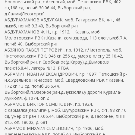
Нововельский р-н,с.Асеногай, моб. Тетюшским РВК, 402
сп,168 сд, погиб 30.06.44, Выборгский р-н,
д.Салми(Лесогорск)
АБДУРАХМАНОВ АБДУЛХАК, моб. Татарским ВК, л-т, 46
лыжб, погиб 9.3.40, Выборгский р-н
АБДУРАХМАНОВ Ф. Н., г.р. 1912, г.Казань, моб.
Молотовским РВК г.Казани, ком.взвода, 113 олеглыжб,7 А,
погиб 40, Выборгский р-н
АБЗЯНОВ ПАВЕЛ ПЕТРОВИЧ, г.р. 1912, г.Чистополь, моб.
Чистопольским РВК, 946 сп,256 сд, умер в плену 25.10.42,
Выборгский р-н, п.Свободное(д.Кирву),д.Дымово,в
плен:16.8.41, лагерь №13, РГВА
АБРАМИН ИВАН АЛЕКСАНДРОВИЧ, г.р. 1897, Тетюшский р-
н,с.Удельное Нечасово, моб. Свердловским РВК г.Казани,
172 сп,13 сд, погиб 26.6.44,
Выборгский,п.Озерное(ран.д.Луккюля),у дороги Курвила-
Луккюля, ф.1074, оп.2
АБРАМОВ ВИКТОР СЕМЕНОВИЧ, г.р. 1924,
с.Кармалка(Керлигач), моб. Шугуровским РВК, с-т, 98 сп,10
сд, умер от ран 17.06.44, Выборгский р-н, д.Тассонен, ХППГ
815, оп. 18002, д. 681
АБРАМОВ МИХАИЛ СЕМЕНОВИЧ, г.р. 1906, моб.
Шереметьевским РВК, погиб 40, Выборгский р-н