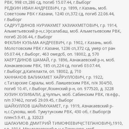
РВК, 998 сп,286 сд, погиб 15.07.44, г.Выборг
РЕДКИН ИВАН АНДРЕЕВИЧ, г.р. 1899, г.Казань, моб.
Советским РВК г.Казани, 1240 сп,372 сд, погиб 22.06.44,
г.Выборг
САДРУТДИНОВ НУРИАХМЕТ ХАЗИАХМЕТОВИЧ, г.р. 1914,
Альметьевский р-н,с.Урсалабаш, моб. Альметьевским РВК,
погиб 20.06.44, г.Выборг
ФЕКЛИН КУЗЬМА АНДРЕЕВИЧ, г.р. 1902, г.Казань, моб.
Молотовским РВК г.Казани, 1236 сп,372 сд, умер от ран
05.07.44, г.Выборг, 463 омедсб, оп. 18002, д. 570
ХАЕРТДИНОВ ШАМАЙ, г.р. 1896, Азнакаевский р-н, моб.
Азнакаевским РВК, 185 сп,224 сд, погиб 03.07.44,
г.Выборг,д.Капелахти, оп. 18002, д. 710
ХАННАНОВ ВАЛИАХМЕТ ХАЙРУЛЛОВИЧ, г.р. 1922,
с.Татарские Саралы, моб. Лаишевским РВК, п/я 304/50,
погиб 10.41, г.Выборг,Яскинский р-н, оп. 977520, д. 3228
ХУЗИН ХУЗИВАЛИ, д.Чулпыч, моб. Сабинским РВК, гв.ефр.,
п/п 37462, погиб 29.09.45, г.Выборг
ШАЙХУЛЛОВ ШАЙМУХАМЕТ, г.р. 1919, Азнакаевский р-
н,с.Сухояш, моб. Тумутукским РВК, 430 об, г.Выборг(в
плен:5.9.41, д. 32023
ШАЛАУМОВ ДМИТРИЙ ТИМОФЕЕВИЧ(СТЕПАНОВИЧ),1910,
г.р. 1914, Менделеевский р-н,с.Тихоново, моб.