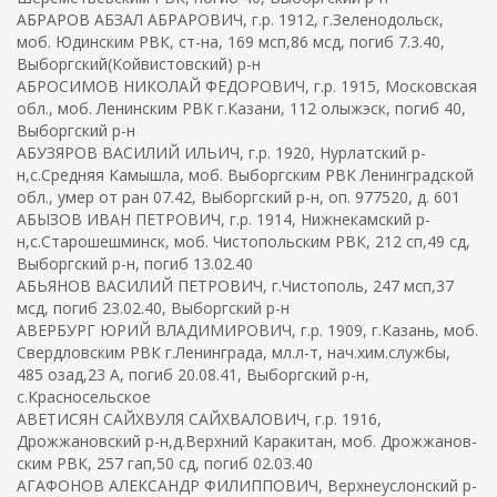
АБРАРОВ АБЗАЛ АБРАРОВИЧ, г.р. 1912, г.Зеленодольск,
моб. Юдинским РВК, ст-на, 169 мсп,86 мсд, погиб 7.3.40,
Выборгский(Койвистовский) р-н
АБРОСИМОВ НИКОЛАЙ ФЕДОРОВИЧ, г.р. 1915, Московская
обл., моб. Ленинским РВК г.Казани, 112 олыжэск, погиб 40,
Выборгский р-н
АБУЗЯРОВ ВАСИЛИЙ ИЛЬИЧ, г.р. 1920, Нурлатский р-
н,с.Средняя Камышла, моб. Выборгским РВК Ленинградской
обл., умер от ран 07.42, Выборгский р-н, оп. 977520, д. 601
АБЫЗОВ ИВАН ПЕТРОВИЧ, г.р. 1914, Нижнекамский р-
н,с.Старошешминск, моб. Чистопольским РВК, 212 сп,49 сд,
Выборгский р-н, погиб 13.02.40
АБЬЯНОВ ВАСИЛИЙ ПЕТРОВИЧ, г.Чистополь, 247 мсп,37
мсд, погиб 23.02.40, Выборгский р-н
АВЕРБУРГ ЮРИЙ ВЛАДИМИРОВИЧ, г.р. 1909, г.Казань, моб.
Свердловским РВК г.Ленинграда, мл.л-т, нач.хим.службы,
485 озад,23 А, погиб 20.08.41, Выборгский р-н,
с.Красносельское
АВЕТИСЯН САЙХВУЛЯ САЙХВАЛОВИЧ, г.р. 1916,
Дрожжановский р-н,д.Верхний Каракитан, моб. Дрожжанов-
ским РВК, 257 гап,50 сд, погиб 02.03.40
АГАФОНОВ АЛЕКСАНДР ФИЛИППОВИЧ, Верхнеуслонский р-