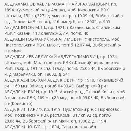
АБДРАХМАНОВ ХАБИБРАХМАН ФАЙЗРАХМАНОВИЧ, г.р.
1894, Кукморский р-н,д.Арпаяз, моб. Кировским РВК
г.Казани, 154 сп,327 сд, умер от ран 10.09.44, Выборгский р-
н, д.Пелякяна(Вещево), 416 омедсб, оп. 18002, д. 955
АБДРАШИТОВ М. Ш., г.р. 1921, г.Казань, моб. Сталинским
РВК г.Казани, 113 олеглыжб,7 А, погиб 40
АБДРАШИТОВ ФАРУК ИБРАГИМОВИЧ, г.Чистополь, моб.
Чистопольским РВК, мл.с-т, погиб 12.07.44, Выборгский р-
н,п.Мяки
АБДУЛГАЛИЕВ АБДУЛХАЙ АБДУЛГАЛИМОВИЧ, г.р. 1924,
г.Казань, моб. Молотовским РВК г.Казани(Свердловским
РВК, гв.кр-ц, 191 гв.сп,64 гв.сд, погиб 25.06.44, Выборгский р-
н, д.Марьямяки, оп. 18002, д. 541
АБДУЛЛАЗЯНОВ ХАИ АБДУЛЛОВИЧ, г.р. 1910, Таканышский
р-н, 169 мсп,86 мсд, погиб 04.03.40, Выборгский р-н
АБДУЛЛИН БАРИ, г.р. 1915, Арский р-н,д.Старый Кишит, моб.
Атнинским РВК, 169 мсп,86 мсд, погиб 09.03.40, Выборгский
р-н(Койвисто)
АБДУЛЛИН ГАРИФ, г.р. 1919, Нурлатский р-н,с.Тюрнясево,
моб. Кожвинским РВК респ.Коми, 317 сп,92 сд, погиб
28.06.44, Выборгский р-н,п.Мяки, оп. 18002, д. 1194
АБДУЛЛИН ЮНУС, г.р. 1894, Саратовская обл.,