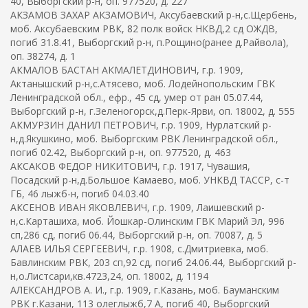
40, Выборгский р-н, оп. 977520, д. 227
АКЗАМОВ ЗАХАР АКЗАМОВИЧ, Аксубаевский р-н,с.Щербень,
моб. Аксубаевским РВК, 82 полк войск НКВД,2 сд ОЖДВ,
погиб 31.8.41, Выборгский р-н, п.Рощино(ранее д.Райвола),
оп. 38274, д. 1
АКМАЛОВ БАСТАН АКМАЛЕТДИНОВИЧ, г.р. 1909,
Актанышский р-н,с.Атясево, моб. Лодейнопольским ГВК
Ленинградской обл., ефр., 45 сд, умер от ран 05.07.44,
Выборгский р-н, г.Зеленогорск,д.Перк-Ярви, оп. 18002, д. 555
АКМУРЗИН ДАНИЛ ПЕТРОВИЧ, г.р. 1909, Нурлатский р-
н,д.Якушкино, моб. Выборгским РВК Ленинградской обл.,
погиб 02.42, Выборгский р-н, оп. 977520, д. 463
АКСАКОВ ФЕДОР НИКИТОВИЧ, г.р. 1917, Чувашия,
Посадский р-н,д.Большое Камаево, моб. УНКВД ТАССР, с-т
ГБ, 46 лыжб-н, погиб 04.03.40
АКСЕНОВ ИВАН ЯКОВЛЕВИЧ, г.р. 1909, Лаишевский р-
н,с.Карташиха, моб. Йошкар-Олинским ГВК Марий Эл, 996
сп,286 сд, погиб 06.44, Выборгский р-н, оп. 70087, д. 5
АЛАЕВ ИЛЬЯ СЕРГЕЕВИЧ, г.р. 1908, с.Дмитриевка, моб.
Бавлинским РВК, 203 сп,92 сд, погиб 24.06.44, Выборгский р-
н,о.Листсари,кв.4723,24, оп. 18002, д. 1194
АЛЕКСАНДРОВ А. И., г.р. 1909, г.Казань, моб. Бауманским
РВК г.Казани, 113 олеглыжб,7 А, погиб 40, Выборгский