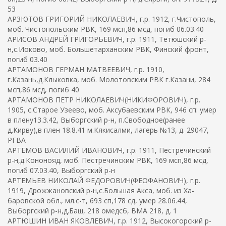
53
АРЗЮТОВ ГРИГОРИЙ НИКОЛАЕВИЧ, г.р. 1912, г.Чистополь,
моб. Чистопольским РВК, 169 мсп,86 мсд, погиб 06.03.40
АРИСОВ АНДРЕЙ ГРИГОРЬЕВИЧ, г.р. 1911, Тетюшский р-
н,с.Иоково, моб. Большетарханским РВК, Финский фронт,
погиб 03.40
АРТАМОНОВ ГЕРМАН МАТВЕЕВИЧ, г.р. 1910,
г.Казань,д.Клыковка, моб. Молотовским РВК г.Казани, 284
мсп,86 мсд, погиб 40
АРТАМОНОВ ПЕТР НИКОЛАЕВИЧ(НИКИФОРОВИЧ), г.р.
1905, с.Старое Узеево, моб. Аксубаевским РВК, 946 сп: умер
в плену13.3.42, Выборгский р-н, п.Свободное(ранее
д.Кирву),в плен 18.8.41 м.Кякисалми, лагерь №13, д. 29047,
РГВА
АРТЕМОВ ВАСИЛИЙ ИВАНОВИЧ, г.р. 1911, Пестречинский
р-н,д.Кононояд, моб. Пестречинским РВК, 169 мсп,86 мсд,
погиб 07.03.40, Выборгский р-н
АРТЕМЬЕВ НИКОЛАЙ ФЕДОРОВИЧ(ФЕОФАНОВИЧ), г.р.
1919, Дрожжановский р-н,с.Большая Акса, моб. из Ха-
баровской обл., мл.с-т, 693 сп,178 сд, умер 28.06.44,
Выборгский р-н,д.Баш, 218 омедсб, ВМА 218, д. 1
АРТЮШИН ИВАН ЯКОВЛЕВИЧ, г.р. 1912, Высокогорский р-