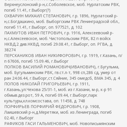
Верхнеуслонский р-н,с.Соболевское, моб. Нурлатским РВК,
погиб 11.41, г.Выборг(?)
ОХВАРИН МИХАИЛ СТЕПАНОВИЧ, г.р. 1896, Нурлатский р-
н,с.Богдашкино, моб. Выборгским РВК Ленинградской обл.,
погиб 11.41, г.Выборг, оп. 977521, д. 102
ПАХМУТОВ ИВАН ПЕТРОВИЧ, г.р. 1916, Алексеевский р-
н,с.Алексеевское, моб. Чистопольским РВК, 82 п войск
НКВД,2 див.НКВД, погиб 29.08.41, г.Выборг, оп. РГВА, д.
38274
ПЕРСКАНИКОВ ИВАН НИКИФОРОВИЧ, г.р. 1919, г.Казань, п/
п 67606, погиб 15.09.46, г.Выборг
ПОПКОВ ВАСИЛИЙ РОМАНОВИЧ(ИВАНОВИЧ), г.Бугульма,
моб. Бугульминским РВК, гв.ст.л-т, 998 сп,286 сд, умер от
ран 24.06.44, г.Выборг,ст.Сяйние, 345 омедсб, ВМА 345, д. 4
ПОПОВ НИКОЛАЙ ГРИГОРЬЕВИЧ, г.р. 1911,
г.Казань,ул.Чехова 25/31-1, моб. из г.Казани, м-р, к-р 91
обмыв.дез.рот, 59 А, погиб 09.44, г.Выборг,парк
культуры,кл.комсостава, оп. 11458, д. 748
ПОРФИРЬЕВ ПОРФИРИЙ ФЕДОРОВИЧ, г.р. 1908,
Лаишевский р-н,д.Меретяки, моб. из Ленинграда, погиб
02.40, г.Выборг
РАФИКОВ ГАСИ ГАЛЬМЕНОВИЧ, моб. Новописьмянским