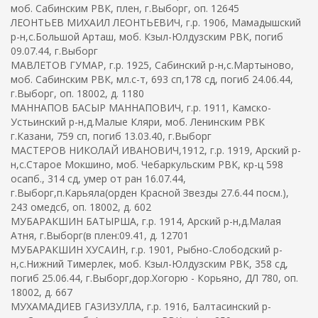
моб. Сабинским РВК, плен, г.Выборг, оп. 12645
ЛЕОНТЬЕВ МИХАИЛ ЛЕОНТЬЕВИЧ, г.р. 1906, Мамадышский
р-н,с.Большой Арташ, моб. Кзыл-Юлдузским РВК, погиб
09.07.44, г.Выборг
МАВЛЕТОВ ГУМАР, г.р. 1925, Сабинский р-н,с.Мартыново,
моб. Сабинским РВК, мл.с-т, 693 сп,178 сд, погиб 24.06.44,
г.Выборг, оп. 18002, д. 1180
МАННАПОВ БАСЫР МАННАПОВИЧ, г.р. 1911, Камско-
Устьинский р-н,д.Малые Кляри, моб. Ленинским РВК
г.Казани, 759 сп, погиб 13.03.40, г.Выборг
МАСТЕРОВ НИКОЛАЙ ИВАНОВИЧ,1912, г.р. 1919, Арский р-
н,с.Старое Мокшино, моб. Чебаркульским РВК, кр-ц 598
осапб., 314 сд, умер от ран 16.07.44,
г.Выборг,п.Карьяла(орден Красной Звезды 27.6.44 посм.),
243 омедсб, оп. 18002, д. 602
МУБАРАКШИН БАТЫРША, г.р. 1914, Арский р-н,д.Малая
Атня, г.Выборг(в плен:09.41, д. 12701
МУБАРАКШИН ХУСАИН, г.р. 1901, Рыбно-Слободский р-
н,с.Нижний Тимерлек, моб. Кзыл-Юлдузским РВК, 358 сд,
погиб 25.06.44, г.Выборг,дор.Хогорю - Корьяно, ДЛ 780, оп.
18002, д. 667
МУХАМАДИЕВ ГАЗИЗУЛЛА, г.р. 1916, Балтасинский р-