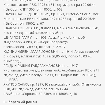
Краснокамским РВК, 1078 сп,314 сд, умер от ран 29.06.44,
г.Выборг, ХППГ 365, оп. 18002, д. 668
ШАУЛО ПАВЕЛ ДЕНИСОВИЧ, г.р. 1921, Витебская обл., моб.
Молотовским РВК г.Казани, 947 сп,268 сд, погиб 20.06.44,
г.Выборг, оп. 18002, д. 67
ШАЯХМЕТОВ ИВАН И., п.Давлят, моб. Альметьевским РВК,
340 сп,46 сд, погиб 30.06.44, г.Выборг
ШИГАПОВ ГАЛЯУ, г.р. 1903, Арский р-н,с.Атня, моб.
Диделовским РВК, г.Выборг,Лоперант(в
плен:Олонец:07.09.41, шталаг, д. 27637
ЮДИН АНДРЕЙ ИЛЛАРИОНОВИЧ, г.р. 1914, Альметьевский
р-н,с.Бута, мл.политрук, 169 мсп,86 мсд, погиб 10.03.40,
г.Выборг(?)
ЯГУДИН РАШИД ГАБДРАХМАНОВИЧ, г.р. 1917,
Чистопольский р-н,д.Шентала, моб. Аксубаевским РВК, 941
сп,265 сд, умер в плену29.12.41, г.Выборг(в плен:29.08.41),
оп. РГВА
ЯКУПОВ САЛАХ, г.р. 1897, Ютазинский р-н, моб. Ютазинским
РВК, 406 сп,124 сд, умер от ран 26.12.44,
г.Выборг,кл.Сорвали, ЭГ 2309, оп. 18003, д. 46
Выборгский район