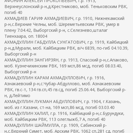
АФОНИН АЛЕКСЕЙ ПРОКОПЬЕВИЧ, г.р. 1913,
Верхнеуслонский р-н,д.Крестниково, моб. Теньковским РВК,
погиб 40
АХМАДИЕВ ГАРИФ АХМАДИЕВИЧ, г.р. 1910, Нижнекамский
р-н,с.Верхние Челны, моб. Шереметьевским РВК, умер в
плену 7.04.42, Выборгский р-н, с.Селезнево,шталаг
Тиенхаара, оп. 18004
АХМАДУЛЛИН ГАБДУЛЛА СУНГАТОВИЧ, г.р. 1919, Кайбицкий
р-н,д.Мурали, моб. Кайбицким РВК, в/ч 6839, по-гиб 04.10.39,
Выборгский р-н
АХМАДУЛЛИН ЗАНГИРЗЯН, г.р. 1913, Спасский р-н,с.Апаково,
моб. Кузнечихинским РВК, 169 мсп,86 мсд, погиб 08.03.40,
Выборгский р-н
АХМАДУЛЛИН КАРАМ АХМАДУЛЛОВИЧ, г.р. 1916,
Азнакаевский р-н,с.Чубар-Абдуллово, моб. Азнакаевским
РВК, гв.с-т, 134 гв.сп,45 гв.сд, погиб 25.06.44, Выборгский р-
н, д.Лейтимо
АХМАДУЛЛИН ЛУКМАН АБДУЛЛОВИЧ, г.р. 1904, г.Казань,
моб. из г.Казани, ст-на, 169 мсп,86 мсд, погиб 03.03.40
АХМАДУЛЛИН ХАЛИЛ, г.р. 1916, Кайбицкий р-н,с.Бурундуки,
моб. Кайбицким РВК, 113 олеглыжб,7 А, погиб 40
АХМАДУЛЛИН ШАЙМУЛЛА, г.р. 1909, Сабинский р-
н,с.Верхний Симет, моб. Арским РВК, 1062 сп,281 сд, погиб