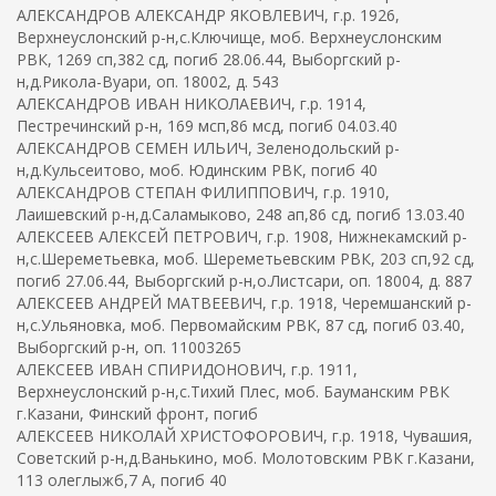
АЛЕКСАНДРОВ АЛЕКСАНДР ЯКОВЛЕВИЧ, г.р. 1926,
Верхнеуслонский р-н,с.Ключище, моб. Верхнеуслонским
РВК, 1269 сп,382 сд, погиб 28.06.44, Выборгский р-
н,д.Рикола-Вуари, оп. 18002, д. 543
АЛЕКСАНДРОВ ИВАН НИКОЛАЕВИЧ, г.р. 1914,
Пестречинский р-н, 169 мсп,86 мсд, погиб 04.03.40
АЛЕКСАНДРОВ СЕМЕН ИЛЬИЧ, Зеленодольский р-
н,д.Кульсеитово, моб. Юдинским РВК, погиб 40
АЛЕКСАНДРОВ СТЕПАН ФИЛИППОВИЧ, г.р. 1910,
Лаишевский р-н,д.Саламыково, 248 ап,86 сд, погиб 13.03.40
АЛЕКСЕЕВ АЛЕКСЕЙ ПЕТРОВИЧ, г.р. 1908, Нижнекамский р-
н,с.Шереметьевка, моб. Шереметьевским РВК, 203 сп,92 сд,
погиб 27.06.44, Выборгский р-н,о.Листсари, оп. 18004, д. 887
АЛЕКСЕЕВ АНДРЕЙ МАТВЕЕВИЧ, г.р. 1918, Черемшанский р-
н,с.Ульяновка, моб. Первомайским РВК, 87 сд, погиб 03.40,
Выборгский р-н, оп. 11003265
АЛЕКСЕЕВ ИВАН СПИРИДОНОВИЧ, г.р. 1911,
Верхнеуслонский р-н,с.Тихий Плес, моб. Бауманским РВК
г.Казани, Финский фронт, погиб
АЛЕКСЕЕВ НИКОЛАЙ ХРИСТОФОРОВИЧ, г.р. 1918, Чувашия,
Советский р-н,д.Ванькино, моб. Молотовским РВК г.Казани,
113 олеглыжб,7 А, погиб 40