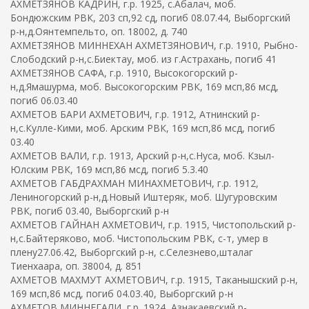
АХМЕТЗЯНОВ КАДРИН, г.р. 1925, с.Абалач, моб.
Бондюжским РВК, 203 сп,92 сд, погиб 08.07.44, Выборгский
р-н,д.Оянтемпельто, оп. 18002, д. 740
АХМЕТЗЯНОВ МИННЕХАН АХМЕТЗЯНОВИЧ, г.р. 1910, Рыбно-
Слободский р-н,с.Биектау, моб. из г.Астрахань, погиб 41
АХМЕТЗЯНОВ САФА, г.р. 1910, Высокогорский р-
н,д.Ямашурма, моб. Высокогорским РВК, 169 мсп,86 мсд,
погиб 06.03.40
АХМЕТОВ БАРИ АХМЕТОВИЧ, г.р. 1912, Атнинский р-
н,с.Кулле-Кими, моб. Арским РВК, 169 мсп,86 мсд, погиб
03.40
АХМЕТОВ ВАЛИ, г.р. 1913, Арский р-н,с.Нуса, моб. Кзыл-
Юлским РВК, 169 мсп,86 мсд, погиб 5.3.40
АХМЕТОВ ГАБДРАХМАН МИНАХМЕТОВИЧ, г.р. 1912,
Лениногорский р-н,д.Новый Иштеряк, моб. Шугуровским
РВК, погиб 03.40, Выборгский р-н
АХМЕТОВ ГАЙНАН АХМЕТОВИЧ, г.р. 1915, Чистопольский р-
н,с.Байтеряково, моб. Чистопольским РВК, с-т, умер в
плену27.06.42, Выборгский р-н, с.Селезнево,шталаг
Тиенхаара, оп. 38004, д. 851
АХМЕТОВ МАХМУТ АХМЕТОВИЧ, г.р. 1915, Таканышский р-н,
169 мсп,86 мсд, погиб 04.03.40, Выборгский р-н
АХМЕТОВ МИННЕГАЛИ, г.р. 1924, Азнакаевский р-