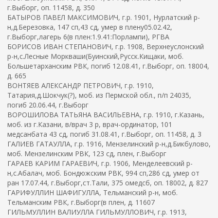
г.Выборг, оп. 11458, д. 350
БАТЫРОВ ПАВЕЛ МАКСИМОВИЧ, г.р. 1901, Нурлатский р-
н,д.Березовка, 147 сп,43 сд, умер в плену05.02.42,
г.Выборг,лагерь 6(в плен:1.9.41:Порлампи), РГВА
БОРИСОВ ИВАН СТЕПАНОВИЧ, г.р. 1908, Верхнеуслонский
р-н,с.Лесные Моркваши(Буинский,Русск.Кищаки, моб.
Большетарханским РВК, погиб 12.08.41, г.Выборг, оп. 18004,
д. 665
ВОНТЯЕВ АЛЕКСАНДР ПЕТРОВИЧ, г.р. 1910,
Татария,д.Шокчук(?), моб. из Пермской обл., п/п 24035,
погиб 20.06.44, г.Выборг
ВОРОШИЛОВА ТАТЬЯНА ВАСИЛЬЕВНА, г.р. 1910, г.Казань,
моб. из г.Казани, в/врач 3 р, врач-ординатор, 101
медсанбата 43 сд, погиб 31.08.41, г.Выборг, оп. 11458, д. 3
ГАЛИЕВ ГАТАУЛЛА, г.р. 1916, Мензелинский р-н,д.Бикбулово,
моб. Мензелинским РВК, 123 сд, плен, г.Выборг
ГАРАЕВ КАРИМ ГАРАЕВИЧ, г.р. 1906, Менделеевский р-
н,с.Абалач, моб. Бондюжским РВК, 994 сп,286 сд, умер от
ран 17.07.44, г.Выборг,ст.Тали, 375 омедсб, оп. 18002, д. 827
ГАРИФУЛЛИН ШАФИГУЛЛА, Тельманский р-н, моб.
Тельманским РВК, г.Выборг(в плен, д. 11607
ГИЛЬМУЛЛИН ВАЛИУЛЛА ГИЛЬМУЛЛОВИЧ, г.р. 1913,