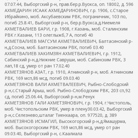
07.07.44, Выборгский р-н, прав.бер.р.Вуокса, оп. 18002, д. 596
АХМЕДАРИН ИСААК АХМЕДАРИНОВИЧ, г.р. 1906, с.Старое
Ибрайкино, моб. Аксубаевским РВК, пограничник, 103 по,
погиб 25.8.41, Выборгский р-н, бер.р.Вуокса,д.Ниемеля
АХМЕТВАЛИЕВ БАРИ, г.р. 1908, г.Казань, моб. Сталинским
РВК г.Казани, 113 олеглыжб,7 А, погиб 40
АХМЕТВАЛИЕВ МАГСУМ АХМЕТВАЛИЕВИЧ, Балтасинский р-
н,д.Сосна, моб. Балтасинским РВК, погиб 03.40
АХМЕТВАЛИЕВ ХАКИМЗЯН АХМЕТВАЛИЕВИЧ, г.р. 1912,
Сабинский р-н,д.Нижние Савруши, моб. Сабинским РВК, 3
лап,18 сд, умер от ран 17.02.40
АХМЕТЗЯНОВ АЗАТ, г.р. 1910, Атнинский р-н, моб. Атнинским
РВК, 169 мсп,86 мсд, погиб 09.03.40
АХМЕТЗЯНОВ ВАЛИ АХМЕТВАЛЕЕВИЧ, Рыбно-Слободский
р-н,с.Старый Арыш, моб. Рыбно-Слободским РВК, 203 сп,92
сд, погиб 25.06.44, Выборгский р-н,м.Ренух
АХМЕТЗЯНОВ ГАЛИ АХМЕТЗЯНОВИЧ, г.р. 1904, г.Чистополь,
моб. Чистопольским РВК, умер в плену30.03.42, Выборгский
р-н,с.Селезнево,шталаг Тиенхаара, оп. 977520, д. 389
АХМЕТЗЯНОВ ИСМАГИЛ, Высокогорский р-н,д.Ямашурма,
моб. Высокогорским РВК, 169 мсп,86 мсд, умер от ран
09.03.40, Выборгский р-н, с.Каалиала