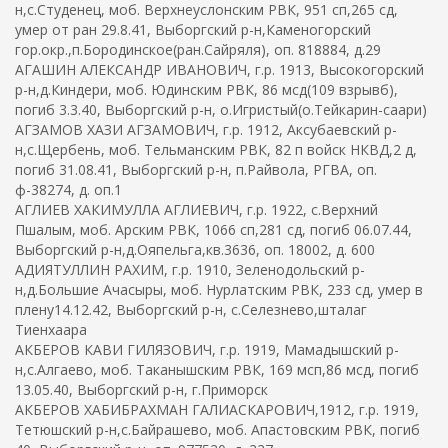
н,с.Студенец, моб. Верхнеуслонским РВК, 951 сп,265 сд,
умер от ран 29.8.41, Выборгский р-н,Каменогорский
гор.окр.,п.Бородинское(ран.Сайряля), оп. 818884, д.29
АГАШИН АЛЕКСАНДР ИВАНОВИЧ, г.р. 1913, Высокогорский
р-н,д.Киндери, моб. Юдинским РВК, 86 мсд(109 взрывб),
погиб 3.3.40, Выборгский р-н, о.Игристый(о.Тейкарин-саари)
АГЗАМОВ ХАЗИ АГЗАМОВИЧ, г.р. 1912, Аксубаевский р-
н,с.Щербень, моб. Тельманским РВК, 82 п войск НКВД,2 д,
погиб 31.08.41, Выборгский р-н, п.Райвола, РГВА, оп.
ф-38274, д. оп.1
АГЛИЕВ ХАКИМУЛЛА АГЛИЕВИЧ, г.р. 1922, с.Верхний
Пшалым, моб. Арским РВК, 1066 сп,281 сд, погиб 06.07.44,
Выборгский р-н,д.Ояпельга,кв.3636, оп. 18002, д. 600
АДИЯТУЛЛИН РАХИМ, г.р. 1910, Зеленодольский р-
н,д.Большие Ачасыры, моб. Нурлатским РВК, 233 сд, умер в
плену14.12.42, Выборгский р-н, с.Селезнево,шталаг
Тиенхаара
АКБЕРОВ КАВИ ГИЛЯЗОВИЧ, г.р. 1919, Мамадышский р-
н,с.Алгаево, моб. Таканышским РВК, 169 мсп,86 мсд, погиб
13.05.40, Выборгский р-н, г.Приморск
АКБЕРОВ ХАБИБРАХМАН ГАЛИАСКАРОВИЧ,1912, г.р. 1919,
Тетюшский р-н,с.Байрашево, моб. Апастовским РВК, погиб