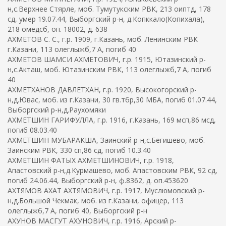
н,с.Верхнее Стярле, моб. Тумутукским РВК, 213 оиптд, 178
сд, умер 19.07.44, Выборгский р-н, д.Копккало(Копихала),
218 омедсб, оп. 18002, д. 638
АХМЕТОВ С. С., г.р. 1909, г.Казань, моб. Ленинским РВК
г.Казани, 113 олеглыжб,7 А, погиб 40
АХМЕТОВ ШАМСИ АХМЕТОВИЧ, г.р. 1915, Ютазинский р-
н,с.Акташ, моб. Ютазинским РВК, 113 олеглыжб,7 А, погиб
40
АХМЕТХАНОВ ДАВЛЕТХАН, г.р. 1920, Высокогорский р-
н,д.Ювас, моб. из г.Казани, 30 гв.тбр,30 МБА, погиб 01.07.44,
Выборгский р-н,д.Раухомяки
АХМЕТШИН ГАРИФУЛЛА, г.р. 1916, г.Казань, 169 мсп,86 мсд,
погиб 08.03.40
АХМЕТШИН МУБАРАКША, Заинский р-н,с.Бегишево, моб.
Заинским РВК, 330 сп,86 сд, погиб 10.3.40
АХМЕТШИН ФАТЫХ АХМЕТШИНОВИЧ, г.р. 1918,
Апастовский р-н,д.Курмашево, моб. Апастовским РВК, 92 сд,
погиб 24.06.44, Выборгский р-н, ф.8362, д. оп.453620
АХТЯМОВ АХАТ АХТЯМОВИЧ, г.р. 1917, Муслюмовский р-
н,д.Большой Чекмак, моб. из г.Казани, офицер, 113
олеглыжб,7 А, погиб 40, Выборгский р-н
АХУНОВ МАСГУТ АХУНОВИЧ, г.р. 1916, Арский р-