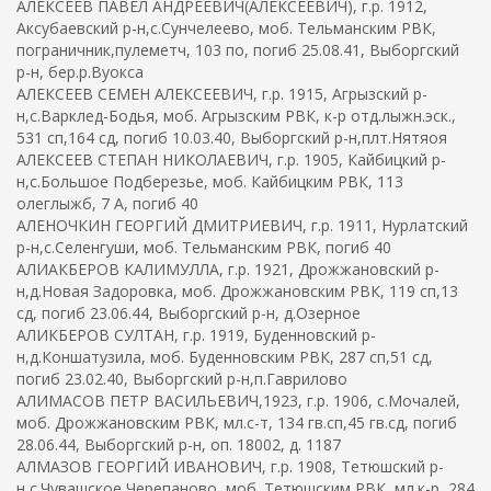
АЛЕКСЕЕВ ПАВЕЛ АНДРЕЕВИЧ(АЛЕКСЕЕВИЧ), г.р. 1912,
Аксубаевский р-н,с.Сунчелеево, моб. Тельманским РВК,
пограничник,пулеметч, 103 по, погиб 25.08.41, Выборгский
р-н, бер.р.Вуокса
АЛЕКСЕЕВ СЕМЕН АЛЕКСЕЕВИЧ, г.р. 1915, Агрызский р-
н,с.Варклед-Бодья, моб. Агрызским РВК, к-р отд.лыжн.эск.,
531 сп,164 сд, погиб 10.03.40, Выборгский р-н,плт.Нятяоя
АЛЕКСЕЕВ СТЕПАН НИКОЛАЕВИЧ, г.р. 1905, Кайбицкий р-
н,с.Большое Подберезье, моб. Кайбицким РВК, 113
олеглыжб, 7 А, погиб 40
АЛЕНОЧКИН ГЕОРГИЙ ДМИТРИЕВИЧ, г.р. 1911, Нурлатский
р-н,с.Селенгуши, моб. Тельманским РВК, погиб 40
АЛИАКБЕРОВ КАЛИМУЛЛА, г.р. 1921, Дрожжановский р-
н,д.Новая Задоровка, моб. Дрожжановским РВК, 119 сп,13
сд, погиб 23.06.44, Выборгский р-н, д.Озерное
АЛИКБЕРОВ СУЛТАН, г.р. 1919, Буденновский р-
н,д.Коншатузила, моб. Буденновским РВК, 287 сп,51 сд,
погиб 23.02.40, Выборгский р-н,п.Гаврилово
АЛИМАСОВ ПЕТР ВАСИЛЬЕВИЧ,1923, г.р. 1906, с.Мочалей,
моб. Дрожжановским РВК, мл.с-т, 134 гв.сп,45 гв.сд, погиб
28.06.44, Выборгский р-н, оп. 18002, д. 1187
АЛМАЗОВ ГЕОРГИЙ ИВАНОВИЧ, г.р. 1908, Тетюшский р-
н,с.Чувашское Черепаново, моб. Тетюшским РВК, мл.к-р, 284