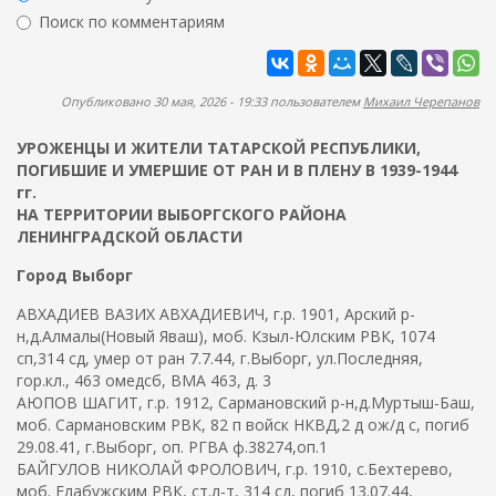
ж
р
Поиск по комментариям
а
м
н
Найти
а
и
ю
п
Опубликовано 30 мая, 2026 - 19:33 пользователем
Михаил Черепанов
о
УРОЖЕНЦЫ И ЖИТЕЛИ ТАТАРСКОЙ РЕСПУБЛИКИ,
и
ПОГИБШИЕ И УМЕРШИЕ ОТ РАН И В ПЛЕНУ В 1939-1944
с
гг.
к
НА ТЕРРИТОРИИ ВЫБОРГСКОГО РАЙОНА
ЛЕНИНГРАДСКОЙ ОБЛАСТИ
а
Город Выборг
АВХАДИЕВ ВАЗИХ АВХАДИЕВИЧ, г.р. 1901, Арский р-
н,д.Алмалы(Новый Яваш), моб. Кзыл-Юлским РВК, 1074
сп,314 сд, умер от ран 7.7.44, г.Выборг, ул.Последняя,
гор.кл., 463 омедсб, ВМА 463, д. 3
АЮПОВ ШАГИТ, г.р. 1912, Сармановский р-н,д.Муртыш-Баш,
моб. Сармановским РВК, 82 п войск НКВД,2 д ож/д с, погиб
29.08.41, г.Выборг, оп. РГВА ф.38274,оп.1
БАЙГУЛОВ НИКОЛАЙ ФРОЛОВИЧ, г.р. 1910, с.Бехтерево,
моб. Елабужским РВК, ст.л-т, 314 сд, погиб 13.07.44,