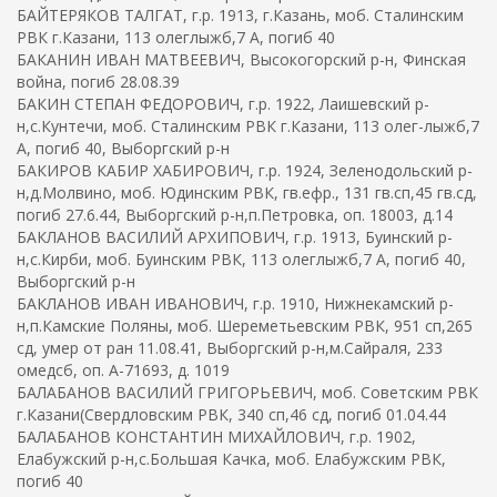
БАЙТЕРЯКОВ ТАЛГАТ, г.р. 1913, г.Казань, моб. Сталинским
РВК г.Казани, 113 олеглыжб,7 А, погиб 40
БАКАНИН ИВАН МАТВЕЕВИЧ, Высокогорский р-н, Финская
война, погиб 28.08.39
БАКИН СТЕПАН ФЕДОРОВИЧ, г.р. 1922, Лаишевский р-
н,с.Кунтечи, моб. Сталинским РВК г.Казани, 113 олег-лыжб,7
А, погиб 40, Выборгский р-н
БАКИРОВ КАБИР ХАБИРОВИЧ, г.р. 1924, Зеленодольский р-
н,д.Молвино, моб. Юдинским РВК, гв.ефр., 131 гв.сп,45 гв.сд,
погиб 27.6.44, Выборгский р-н,п.Петровка, оп. 18003, д.14
БАКЛАНОВ ВАСИЛИЙ АРХИПОВИЧ, г.р. 1913, Буинский р-
н,с.Кирби, моб. Буинским РВК, 113 олеглыжб,7 А, погиб 40,
Выборгский р-н
БАКЛАНОВ ИВАН ИВАНОВИЧ, г.р. 1910, Нижнекамский р-
н,п.Камские Поляны, моб. Шереметьевским РВК, 951 сп,265
сд, умер от ран 11.08.41, Выборгский р-н,м.Сайраля, 233
омедсб, оп. А-71693, д. 1019
БАЛАБАНОВ ВАСИЛИЙ ГРИГОРЬЕВИЧ, моб. Советским РВК
г.Казани(Свердловским РВК, 340 сп,46 сд, погиб 01.04.44
БАЛАБАНОВ КОНСТАНТИН МИХАЙЛОВИЧ, г.р. 1902,
Елабужский р-н,с.Большая Качка, моб. Елабужским РВК,
погиб 40