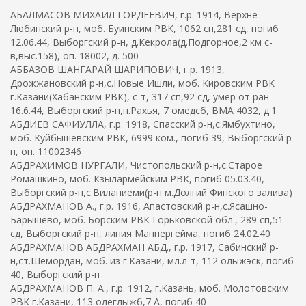
АБАЛМАСОВ МИХАИЛ ГОРДЕЕВИЧ, г.р. 1914, Верхне-
Любинский р-н, моб. Буинским РВК, 1062 сп,281 сд, погиб
12.06.44, Выборгский р-н, д.Кекрола(д.Подгорное,2 км с-
в,выс.158), оп. 18002, д. 500
АББАЗОВ ШАНГАРАЙ ШАРИПОВИЧ, г.р. 1913,
Дрожжановский р-н,с.Новые Ишли, моб. Кировским РВК
г.Казани(Хабанским РВК), с-т, 317 сп,92 сд, умер от ран
16.6.44, Выборгский р-н,п.Рахья, 7 омедсб, ВМА 4032, д.1
АБДИЕВ САФИУЛЛА, г.р. 1918, Спасский р-н,с.Ямбухтино,
моб. Куйбышевским РВК, 6999 ком., погиб 39, Выборгский р-
н, оп. 11002346
АБДРАХИМОВ НУРГАЛИ, Чистопольский р-н,с.Старое
Ромашкино, моб. Кзылармейским РВК, погиб 05.03.40,
Выборгский р-н,с.Виланиеми(р-н м.Долгий Финского залива)
АБДРАХМАНОВ А., г.р. 1916, Апастовский р-н,с.Ясашно-
Барышево, моб. Борским РВК Горьковской обл., 289 сп,51
сд, Выборгский р-н, линия Маннергейма, погиб 24.02.40
АБДРАХМАНОВ АБДРАХМАН АБД., г.р. 1917, Сабинский р-
н,ст.Шемордан, моб. из г.Казани, мл.л-т, 112 олыжэск, погиб
40, Выборгский р-н
АБДРАХМАНОВ П. А., г.р. 1912, г.Казань, моб. Молотовским
РВК г.Казани, 113 олеглыжб,7 А, погиб 40