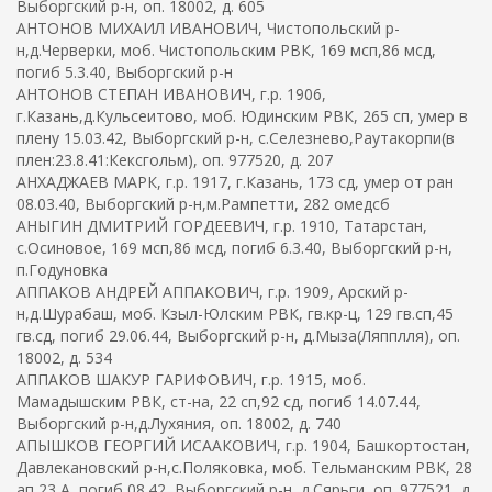
Выборгский р-н, оп. 18002, д. 605
АНТОНОВ МИХАИЛ ИВАНОВИЧ, Чистопольский р-
н,д.Черверки, моб. Чистопольским РВК, 169 мсп,86 мсд,
погиб 5.3.40, Выборгский р-н
АНТОНОВ СТЕПАН ИВАНОВИЧ, г.р. 1906,
г.Казань,д.Кульсеитово, моб. Юдинским РВК, 265 сп, умер в
плену 15.03.42, Выборгский р-н, с.Селезнево,Раутакорпи(в
плен:23.8.41:Кексгольм), оп. 977520, д. 207
АНХАДЖАЕВ МАРК, г.р. 1917, г.Казань, 173 сд, умер от ран
08.03.40, Выборгский р-н,м.Рампетти, 282 омедсб
АНЫГИН ДМИТРИЙ ГОРДЕЕВИЧ, г.р. 1910, Татарстан,
с.Осиновое, 169 мсп,86 мсд, погиб 6.3.40, Выборгский р-н,
п.Годуновка
АППАКОВ АНДРЕЙ АППАКОВИЧ, г.р. 1909, Арский р-
н,д.Шурабаш, моб. Кзыл-Юлским РВК, гв.кр-ц, 129 гв.сп,45
гв.сд, погиб 29.06.44, Выборгский р-н, д.Мыза(Ляпплля), оп.
18002, д. 534
АППАКОВ ШАКУР ГАРИФОВИЧ, г.р. 1915, моб.
Мамадышским РВК, ст-на, 22 сп,92 сд, погиб 14.07.44,
Выборгский р-н,д.Лухяния, оп. 18002, д. 740
АПЫШКОВ ГЕОРГИЙ ИСААКОВИЧ, г.р. 1904, Башкортостан,
Давлекановский р-н,с.Поляковка, моб. Тельманским РВК, 28
ап,23 А, погиб 08.42, Выборгский р-н, д.Сярьги, оп. 977521, д.