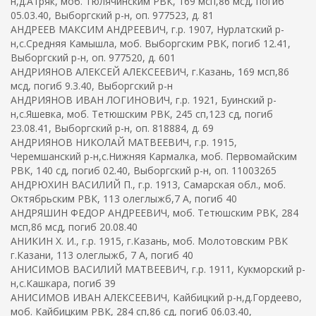
н,д.Атряк, моб. Тюлячинским РВК, 169 мсп,86 мсд, погиб
05.03.40, Выборгский р-н, оп. 977523, д. 81
АНДРЕЕВ МАКСИМ АНДРЕЕВИЧ, г.р. 1907, Нурлатский р-
н,с.Средняя Камышла, моб. Выборгским РВК, погиб 12.41,
Выборгский р-н, оп. 977520, д. 601
АНДРИЯНОВ АЛЕКСЕЙ АЛЕКСЕЕВИЧ, г.Казань, 169 мсп,86
мсд, погиб 9.3.40, Выборгский р-н
АНДРИЯНОВ ИВАН ЛОГИНОВИЧ, г.р. 1921, Буинский р-
н,с.Яшевка, моб. Тетюшским РВК, 245 сп,123 сд, погиб
23.08.41, Выборгский р-н, оп. 818884, д. 69
АНДРИЯНОВ НИКОЛАЙ МАТВЕЕВИЧ, г.р. 1915,
Черемшанский р-н,с.Нижняя Кармалка, моб. Первомайским
РВК, 140 сд, погиб 02.40, Выборгский р-н, оп. 11003265
АНДРЮХИН ВАСИЛИЙ П., г.р. 1913, Самарская обл., моб.
Октябрьским РВК, 113 олеглыжб,7 А, погиб 40
АНДРЯШИН ФЕДОР АНДРЕЕВИЧ, моб. Тетюшским РВК, 284
мсп,86 мсд, погиб 20.08.40
АНИКИН Х. И., г.р. 1915, г.Казань, моб. Молотовским РВК
г.Казани, 113 олеглыжб, 7 А, погиб 40
АНИСИМОВ ВАСИЛИЙ МАТВЕЕВИЧ, г.р. 1911, Кукморский р-
н,с.Кашкара, погиб 39
АНИСИМОВ ИВАН АЛЕКСЕЕВИЧ, Кайбицкий р-н,д.Гордеево,
моб. Кайбицким РВК, 284 сп,86 сд, погиб 06.03.40,