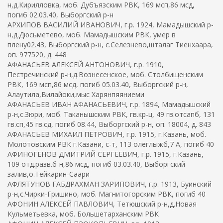
н,д.Кирилловка, моб. Дубъязским РВК, 169 мсп,86 мсд,
погиб 02.03.40, Выборгский р-н
АРХИПОВ ВАСИЛИЙ ИВАНОВИЧ, г.р. 1924, Мамадышский р-
н,д.Дюсьметево, моб. Мамадышским РВК, умер в
плену02.43, Выборгский р-н, с.Селезнево,шталаг Тиенхаара,
оп. 977520, д. 448
АФАНАСЬЕВ АЛЕКСЕЙ АНТОНОВИЧ, г.р. 1910,
Пестречинский р-н,д.Вознесенское, моб. Столбищенским
РВК, 169 мсп,86 мсд, погиб 05.03.40, Выборгский р-н,
Алаутила,Вилайоки,мыс Харянпяяниеми
АФАНАСЬЕВ ИВАН АФАНАСЬЕВИЧ, г.р. 1894, Мамадышский
р-н,с.Зюри, моб. Таканышским РВК, гв.кр-ц, 49 гв.отсапб, 131
гв.сп,45 гв.сд, погиб 08.44, Выборгский р-н, оп. 18004, д. 843
АФАНАСЬЕВ МИХАИЛ ПЕТРОВИЧ, г.р. 1915, г.Казань, моб.
Молотовским РВК г.Казани, с-т, 113 олеглыжб,7 А, погиб 40
АФИНОГЕНОВ ДМИТРИЙ СЕРГЕЕВИЧ, г.р. 1915, г.Казань,
109 отд.разв.б-н,86 мсд, погиб 03.03.40, Выборгский
залив,о.Тейкарин-Саари
АФЛЯТУНОВ ГАБДРАХМАН ЗАРИПОВИЧ, г.р. 1913, Буинский
р-н,с.Чирки-Гришино, моб. Магнитогорским РВК, погиб 40
АФОНИН АЛЕКСЕЙ ПАВЛОВИЧ, Тетюшский р-н,д.Новая
Кульметьевка, моб. Большетарханским РВК