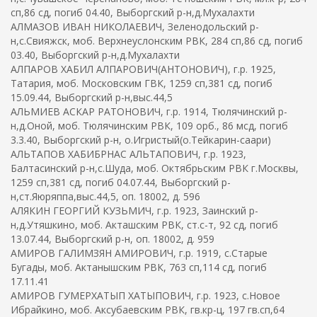
сп,86 сд, погиб 04.40, Выборгский р-н,д.Мухалахти
АЛМАЗОВ ИВАН НИКОЛАЕВИЧ, Зеленодольский р-
н,с.Свияжск, моб. Верхнеуслонским РВК, 284 сп,86 сд, погиб
03.40, Выборгский р-н,д.Мухалахти
АЛПАРОВ ХАБИЛ АЛПАРОВИЧ(АНТОНОВИЧ), г.р. 1925,
Татария, моб. Московским ГВК, 1259 сп,381 сд, погиб
15.09.44, Выборгский р-н,выс.44,5
АЛЬМИЕВ АСКАР РАТОНОВИЧ, г.р. 1914, Тюлячинский р-
н,д.Оной, моб. Тюлячинским РВК, 109 орб., 86 мсд, погиб
3.3.40, Выборгский р-н, о.Игристый(о.Тейкарин-саари)
АЛЬТАПОВ ХАБИБРНАС АЛЬТАПОВИЧ, г.р. 1923,
Балтасинский р-н,с.Шуда, моб. Октябрьским РВК г.Москвы,
1259 сп,381 сд, погиб 04.07.44, Выборгский р-
н,ст.Яюряппа,выс.44,5, оп. 18002, д. 596
АЛЯКИН ГЕОРГИЙ КУЗЬМИЧ, г.р. 1923, Заинский р-
н,д.Утяшкино, моб. Акташским РВК, ст.с-т, 92 сд, погиб
13.07.44, Выборгский р-н, оп. 18002, д. 959
АМИРОВ ГАЛИМЗЯН АМИРОВИЧ, г.р. 1919, с.Старые
Бугады, моб. Актанышским РВК, 763 сп,114 сд, погиб
17.11.41
АМИРОВ ГУМЕРХАТЫП ХАТЫПОВИЧ, г.р. 1923, с.Новое
Ибрайкино, моб. Аксубаевским РВК, гв.кр-ц, 197 гв.сп,64