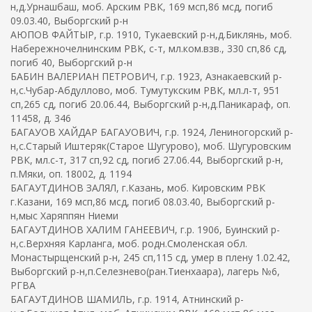
н,д.Урнашбаш, моб. Арским РВК, 169 мсп,86 мсд, погиб
09.03.40, Выборгский р-н
АЮПОВ ФАЙТЫР, г.р. 1910, Тукаевский р-н,д.Биклянь, моб.
Набережночелнинским РВК, с-т, мл.ком.взв., 330 сп,86 сд,
погиб 40, Выборгский р-н
БАБИН ВАЛЕРИАН ПЕТРОВИЧ, г.р. 1923, Азнакаевский р-
н,с.Чубар-Абдуллово, моб. Тумутукским РВК, мл.л-т, 951
сп,265 сд, погиб 20.06.44, Выборгский р-н,д.Паникараф, оп.
11458, д. 346
БАГАУОВ ХАЙДАР БАГАУОВИЧ, г.р. 1924, Лениногорский р-
н,с.Старый Иштеряк(Старое Шугурово), моб. Шугуровским
РВК, мл.с-т, 317 сп,92 сд, погиб 27.06.44, Выборгский р-н,
п.Мяки, оп. 18002, д. 1194
БАГАУТДИНОВ ЗАЛЯЛ, г.Казань, моб. Кировским РВК
г.Казани, 169 мсп,86 мсд, погиб 08.03.40, Выборгский р-
н,мыс Харяппян Ниеми
БАГАУТДИНОВ ХАЛИМ ГАНЕЕВИЧ, г.р. 1906, Буинский р-
н,с.Верхняя Карланга, моб. родн.Смоленская обл.
Монастырщенский р-н, 245 сп,115 сд, умер в плену 1.02.42,
Выборгский р-н,п.Селезнево(ран.Тиенхаара), лагерь №6,
РГВА
БАГАУТДИНОВ ШАМИЛЬ, г.р. 1914, Атнинский р-