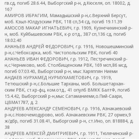
гв.сд, погиб 28.6.44, Выборгский р-н, д.Кюселя, оп. 18002, д.
167
АМИРОВ ИБРАГИМ, Мамадышский р-н,с.Верхний Берсут,
моб. Кзыл-Юлдузским РВК, 118 сп,54 сд, погиб 19.11.39
АМОСОВ МАКАР ИГНАТЬЕВИЧ, г.р. 1909, Кузнечихинский р-
н, моб. Куйбышевским РВК, к-р отд., 387 сп,136 сд, погиб
18.02.40
АНАНЬЕВ АНДРЕЙ ФЕДОРОВИЧ, г.р. 1916, Новошешминский
р-н,с.Чебоксарка, моб. Чистопольским РВК, погиб 40
АНАНЬЕВ ИВАН ФЕДОРОВИЧ, г.р. 1912, Пестречинский р-
н,с.Черниково, моб. Столбищенским РВК, 169 мсп,86 мсд,
погиб 07.03.40, Выборгский р-н, мыс Харяппян Ниеми
АНДАЕВ НУРХАМЕД НУРМУХАМЕТОВИЧ, г.р. 1919,
Тетюшский р-н,с.Большие Тарханы, моб. Большетархан-
ским РВК, ст.кр-фц, ком.отд., 41 опулб ВМКК БалтФ, погиб
15.4.42, Выборгский р-н,мыс Сатаманиеми,о.Пий-Саари,
ЦВМА1787, д. 2
АНДРЕЕВ АЛЕКСАНДР СЕМЕНОВИЧ, г.р. 1916, Азнакаевский
р-н,с.Новочемодурово, моб. Азнакаевским РВК, 27 ормех,9
ж/дбр, погиб 31.08.41, Выборгский р-н, ст.Ино, оп. 818884, д.
38
АНДРЕЕВ АЛЕКСЕЙ ДМИТРИЕВИЧ, г.р. 1911, Тюлячинский р-