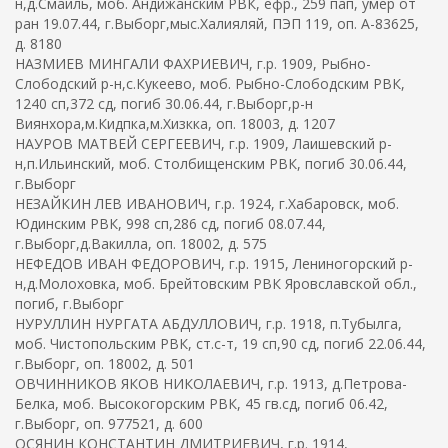
н,д.Смаиль, моб. Андижанским РВК, ефр., 259 пап, умер от
ран 19.07.44, г.Выборг,мыс.Халияляй, ПЭП 119, оп. А-83625,
д. 8180
НАЗМИЕВ МИНГАЛИ ФАХРИЕВИЧ, г.р. 1909, Рыбно-
Слободский р-н,с.Кукеево, моб. Рыбно-Слободским РВК,
1240 сп,372 сд, погиб 30.06.44, г.Выборг,р-н
Виянхора,м.Кидпка,м.Хизкка, оп. 18003, д. 1207
НАУРОВ МАТВЕЙ СЕРГЕЕВИЧ, г.р. 1909, Лаишевский р-
н,п.Ильинский, моб. Столбищенским РВК, погиб 30.06.44,
г.Выборг
НЕЗАЙКИН ЛЕВ ИВАНОВИЧ, г.р. 1924, г.Хабаровск, моб.
Юдинским РВК, 998 сп,286 сд, погиб 08.07.44,
г.Выборг,д.Вакилла, оп. 18002, д. 575
НЕФЕДОВ ИВАН ФЕДОРОВИЧ, г.р. 1915, Лениногорский р-
н,д.Молоховка, моб. Брейтовским РВК Яровславской обл.,
погиб, г.Выборг
НУРУЛЛИН НУРГАТА АБДУЛЛОВИЧ, г.р. 1918, п.Тубылга,
моб. Чистопольским РВК, ст.с-т, 19 сп,90 сд, погиб 22.06.44,
г.Выборг, оп. 18002, д. 501
ОВЧИННИКОВ ЯКОВ НИКОЛАЕВИЧ, г.р. 1913, д.Петрова-
Белка, моб. Высокогорским РВК, 45 гв.сд, погиб 06.42,
г.Выборг, оп. 977521, д. 600
ОСЯНИН КОНСТАНТИН ДМИТРИЕВИЧ, г.р. 1914,