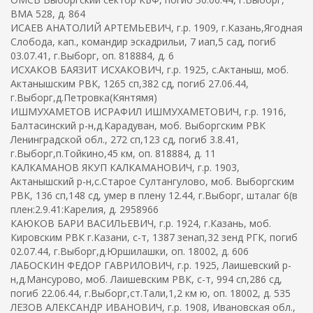
ВМА 528, д. 864
ИСАЕВ АНАТОЛИЙ АРТЕМЬЕВИЧ, г.р. 1909, г.Казань,Ягодная
Слобода, кап., командир эскадрильи, 7 иап,5 сад, погиб
03.07.41, г.Выборг, оп. 818884, д. 6
ИСХАКОВ БАЯЗИТ ИСХАКОВИЧ, г.р. 1925, с.Актаныш, моб.
Актанышским РВК, 1265 сп,382 сд, погиб 27.06.44,
г.Выборг,д.Петровка(Кянтямя)
ИШМУХАМЕТОВ ИСРАФИЛ ИШМУХАМЕТОВИЧ, г.р. 1916,
Балтасинский р-н,д.Карадуван, моб. Выборгским РВК
Ленинградской обл., 272 сп,123 сд, погиб 3.8.41,
г.Выборг,п.Тойкино,45 км, оп. 818884, д. 11
КАЛКАМАНОВ ЯКУП КАЛКАМАНОВИЧ, г.р. 1903,
Актанышский р-н,с.Старое Султангулово, моб. Выборгским
РВК, 136 сп,148 сд, умер в плену 12.44, г.Выборг, шталаг 6(в
плен:2.9.41:Карелия, д. 2958966
КАЮКОВ БАРИ ВАСИЛЬЕВИЧ, г.р. 1924, г.Казань, моб.
Кировским РВК г.Казани, с-т, 1387 зенап,32 зенд РГК, погиб
02.07.44, г.Выборг,д.Юршилашки, оп. 18002, д. 606
ЛАБОСКИН ФЕДОР ГАВРИЛОВИЧ, г.р. 1925, Лаишевский р-
н,д.Мансурово, моб. Лаишевским РВК, с-т, 994 сп,286 сд,
погиб 22.06.44, г.Выборг,ст.Тали,1,2 км ю, оп. 18002, д. 535
ЛЕЗОВ АЛЕКСАНДР ИВАНОВИЧ, г.р. 1908, Ивановская обл.,