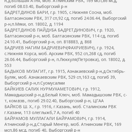
н,д.Большая Атня, моб. Атнинским РВК, 169 мсп,86 мсд,
погиб 08.03.40, Выборгский р-н
БАДРЕТДИНОВ БАРИ, г.р. 1905, с.Нижняя Сосна, моб.
Балтасинским РВК, 317 сп,92 сд, погиб 24.06.44, Выборгский
р-н,п.Мяки, оп. 18002, д. 1194
БАДРЕТДИНОВ ПАЙДУБА БАДРЕТДИНОВИЧ, г.р. 1920,
Балтасинский р-н, моб. Балтасинским РВК, 114 сд, погиб
24.10.41, Выборгский р-н, оп. 818883, д. 868
БАДРИЕВ НАГИМ БАДРИЕВИЧ(ФАХРИЕВИЧ), г.р. 1924,
с.Нижняя Корса, моб. Арским РВК, 952 сп,268 сд, погиб
26.06.44, Выборгский р-н, п.Люккуля(Петровка), оп. 18002, д.
553
БАДЫКОВ МУЗАГИТ, г.р. 1915, Азнакаевский р-н,д.Октябрь-
Буляк, моб. Азнакаевским РВК, 529 сп,163 сд, погиб 39,
Выборгский р-н,п.Суомусалми
БАЙКИЕВ САЛИХ НУРМУХАМЕТОВИЧ, г.р. 1912,
Мамадышский р-н,д.Белый Ключ, моб. Мамадышским РВК, с-
т, ком.взв., погиб 29.02.40, Выборгский р-н, ЦГАА
БАЙКОВ Ш. Х., г.р. 1916, г.Казань, моб. Сталинским РВК
г.Казани, 113 олеглыжб,7 А, погиб 40
БАЙРАМОВ МУЛЛАГАЛИ БАЙРАМОВИЧ, г.р. 1914,
Атнинский р-н,д.Старый Менгер, моб. Атнинским РВК, 169
мсп,86 мсд, погиб 40, Выборгский р-н