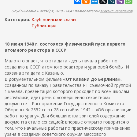
ж
а
а
п
Опубликовано 6 октября, 2010 - 14:41 пользователем
Михаил Черепанов
н
о
и
Категория:
Клуб воинской славы
и
ю
Публикация
с
к
18 июня 1948 г. состоялся физический пуск первого
а
атомного реактора в СССР
Мало кто знает, что эта дата - день начала работ по
созданию в СССР атомного реактора и урановой бомбы. И
связана эта дата с Казанью.
В документальном фильме
«От Казани до Берлина»,
созданном по заказу Правительства РТ съемочной группой
1 канала, презентация которого проходит по всем школам
республики, идет речь о «совершенно секретном»
документе – Распоряжении Государственного Комитета
Обороны № 2352 сс от 28 сентября 1942 г. «Об организации
работ по урану». Для большинства зрителей содержание
документа стало сенсацией: впервые открыто говорится о
том, что начальные работы по практическому применению
урана в создании советского оружия массового