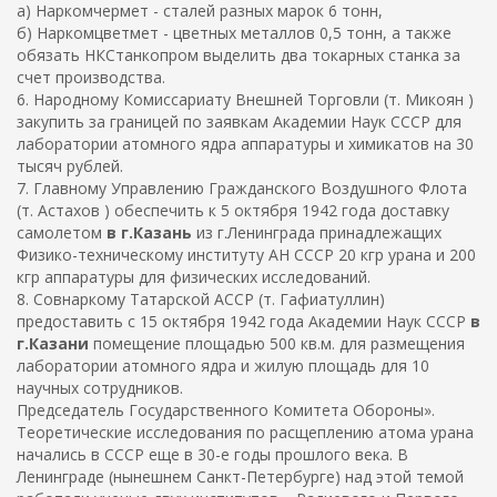
а) Наркомчермет - сталей разных марок 6 тонн,
б) Наркомцветмет - цветных металлов 0,5 тонн, а также
обязать НКСтанкопром выделить два токарных станка за
счет производства.
6. Народному Комиссариату Внешней Торговли (т. Микоян )
закупить за границей по заявкам Академии Наук СССР для
лаборатории атомного ядра аппаратуры и химикатов на 30
тысяч рублей.
7. Главному Управлению Гражданского Воздушного Флота
(т. Астахов ) обеспечить к 5 октября 1942 года доставку
самолетом
в г.Казань
из г.Ленинграда принадлежащих
Физико-техническому институту АН СССР 20 кгр урана и 200
кгр аппаратуры для физических исследований.
8. Совнаркому Татарской АССР (т. Гафиатуллин)
предоставить с 15 октября 1942 года Академии Наук СССР
в
г.Казани
помещение площадью 500 кв.м. для размещения
лаборатории атомного ядра и жилую площадь для 10
научных сотрудников.
Председатель Государственного Комитета Обороны».
Теоретические исследования по расщеплению атома урана
начались в СССР еще в 30-е годы прошлого века. В
Ленинграде (нынешнем Санкт-Петербурге) над этой темой