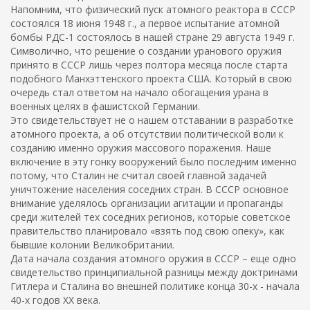
Напомним, что физический пуск атомного реактора в СССР
состоялся 18 июня 1948 г., а первое испытание атомной
бомбы РДС-1 состоялось в нашей стране 29 августа 1949 г.
Символично, что решение о создании уранового оружия
принято в СССР лишь
через полтора месяца после старта
подобного Манхэттенского проекта США. Который в свою
очередь стал ответом на начало обогащения урана в
военных целях в фашистской Германии.
Это свидетельствует не о нашем отставании в разработке
атомного проекта, а об отсутствии политической воли к
созданию именно оружия массового поражения. Наше
включение в эту гонку вооружений было последним именно
потому, что Сталин не считал своей главной задачей
уничтожение населения соседних стран. В СССР основное
внимание уделялось организации агитации и пропаганды
среди жителей тех соседних регионов, которые советское
правительство планировало «взять под свою опеку», как
бывшие колонии Великобритании.
Дата начала создания атомного оружия в СССР – еще одно
свидетельство принципиальной разницы между доктринами
Гитлера и Сталина во внешней политике конца 30-х - начала
40-х годов ХХ века.