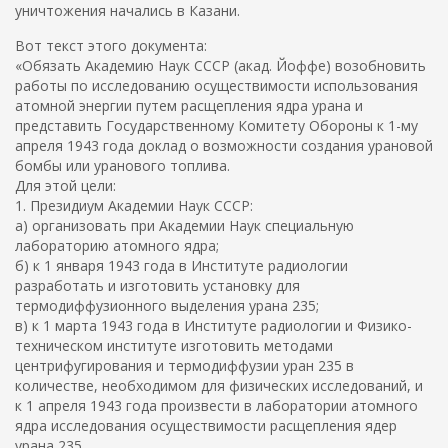
уничтожения начались в Казани.
Вот текст этого документа:
«Обязать Академию Наук СССР (акад. Йоффе) возобновить
работы по исследованию осуществимости использования
атомной энергии путем расщепления ядра урана и
представить Государственному Комитету Обороны к 1-му
апреля 1943 года доклад о возможности создания урановой
бомбы или уранового топлива.
Для этой цели:
1. Президиум Академии Наук СССР:
а) организовать при Академии Наук специальную
лабораторию атомного ядра;
б) к 1 января 1943 года в Институте радиологии
разработать и изготовить установку для
термодиффузионного выделения урана 235;
в) к 1 марта 1943 года в Институте радиологии и Физико-
техническом институте изготовить методами
центрифугирования и термодиффузии уран 235 в
количестве, необходимом для физических исследований, и
к 1 апреля 1943 года произвести в лаборатории атомного
ядра исследования осуществимости расщепления ядер
урана 235.