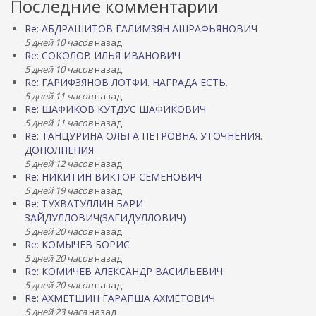
Последние комментарии
Re: АБДРАШИТОВ ГАЛИМЗЯН АШРАФЬЯНОВИЧ
5 дней 10 часов
назад
Re: СОКОЛОВ ИЛЬЯ ИВАНОВИЧ
5 дней 10 часов
назад
Re: ГАРИФЗЯНОВ ЛОТФИ. НАГРАДА ЕСТЬ.
5 дней 11 часов
назад
Re: ШАФИКОВ КУТДУС ШАФИКОВИЧ
5 дней 11 часов
назад
Re: ТАНЦУРИНА ОЛЬГА ПЕТРОВНА. УТОЧНЕНИЯ.
ДОПОЛНЕНИЯ
5 дней 12 часов
назад
Re: НИКИТИН ВИКТОР СЕМЕНОВИЧ
5 дней 19 часов
назад
Re: ТУХВАТУЛЛИН БАРИ
ЗАЙДУЛЛОВИЧ(ЗАГИДУЛЛОВИЧ)
5 дней 20 часов
назад
Re: КОМЫЧЕВ БОРИС
5 дней 20 часов
назад
Re: КОМИЧЕВ АЛЕКСАНДР ВАСИЛЬЕВИЧ
5 дней 20 часов
назад
Re: АХМЕТШИН ГАРАПША АХМЕТОВИЧ
5 дней 23 часа
назад