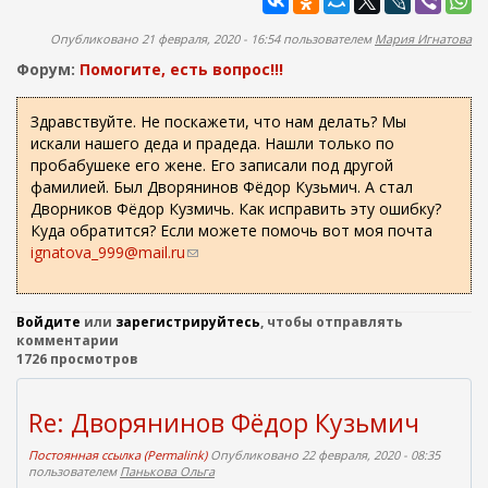
ж
а
а
п
Опубликовано 21 февраля, 2020 - 16:54 пользователем
Мария Игнатова
н
о
и
Форум:
Помогите, есть вопрос!!!
и
ю
с
Здравствуйте. Не поскажети, что нам делать? Мы
искали нашего деда и прадеда. Нашли только по
к
пробабушеке его жене. Его записали под другой
а
фамилией. Был Дворянинов Фёдор Кузьмич. А стал
Дворников Фёдор Кузмичь. Как исправить эту ошибку?
Куда обратится? Если можете помочь вот моя почта
ignatova_999@mail.ru
(
с
с
ы
Войдите
или
зарегистрируйтесь
, чтобы отправлять
л
комментарии
1726 просмотров
к
а
д
Re: Дворянинов Фёдор Кузьмич
л
я
Постоянная ссылка (Permalink)
Опубликовано 22 февраля, 2020 - 08:35
о
пользователем
Панькова Ольга