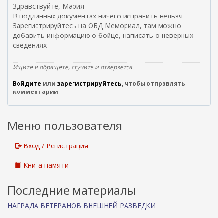
т
Здравствуйте, Мария
п
В подлинных документах ничего исправить нельзя.
р
Зарегистрируйтесь на ОБД Мемориал, там можно
а
добавить информацию о бойце, написать о неверных
в
сведениях
к
и
Ищите и обрящете, стучите и отверзется
e
m
Войдите
или
зарегистрируйтесь
, чтобы отправлять
a
комментарии
i
l
)
Меню пользователя
Вход / Регистрация
Книга памяти
Последние материалы
НАГРАДА ВЕТЕРАНОВ ВНЕШНЕЙ РАЗВЕДКИ