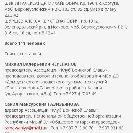
ШИЛИН АЛЕКСАНДР МИХАЙЛОВИЧ, г.р. 1904, с.Коргуза,
моб. Верхнеуслонским РВК, 103 сп, 85 сд, умер в плену
23.3.42
ШУРШЕВ АЛЕКСАНДР СТЕПАНОВИЧ, г.р. 1912,
Зеленодольский р-н, д.Исаково, моб. Верхнеуслонским РВК,
316 сп, 18 сд, погиб 12.41
Всего 111 человек
Список составили
Михаил Валерьевич ЧЕРЕПАНОВ
председатель Ассоциации «Клуб Воинской Славы»,
преподаватель дополнительного образования МБУ ДО
«Дом детского и юношеского туризма и экскурсий
«Простор» Ново-Савиновского района г.Казани
(ул. Адоратского, д.5 а). Тел. +7 927 417 03 49
Сания Мансуровна ГАЗИЗЬЯНОВА
директор Ассоциации «Клуб Воинской Славы»,
председатель Региональной общественной организации
Республики Марий Эл «Общество татарских краеведов»
rama-saniya@mail.ru
(
. Тел. +7 987 713 90 78, +7 937 931 63