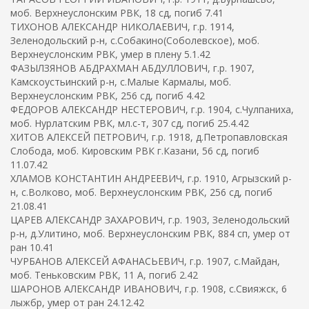
моб. Верхнеуслонским РВК, 18 сд, погиб 7.41
ТИХОНОВ АЛЕКСАНДР НИКОЛАЕВИЧ, г.р. 1914,
Зеленодольский р-н, с.Собакино(Соболевское), моб.
Верхнеуслонским РВК, умер в плену 5.1.42
ФАЗЫЛЗЯНОВ АБДРАХМАН АБДУЛЛОВИЧ, г.р. 1907,
Камскоустьинский р-н, с.Малые Кармалы, моб.
Верхнеуслонским РВК, 256 сд, погиб 4.42
ФЕДОРОВ АЛЕКСАНДР НЕСТЕРОВИЧ, г.р. 1904, с.Чулпаниха,
моб. Нурлатским РВК, мл.с-т, 307 сд, погиб 25.4.42
ХИТОВ АЛЕКСЕЙ ПЕТРОВИЧ, г.р. 1918, д.Петропавловская
Слобода, моб. Кировским РВК г.Казани, 56 сд, погиб
11.07.42
ХЛАМОВ КОНСТАНТИН АНДРЕЕВИЧ, г.р. 1910, Агрызский р-
н, с.Волково, моб. Верхнеуслонским РВК, 256 сд, погиб
21.08.41
ЦАРЕВ АЛЕКСАНДР ЗАХАРОВИЧ, г.р. 1903, Зеленодольский
р-н, д.Улитино, моб. Верхнеуслонским РВК, 884 сп, умер от
ран 10.41
ЧУРБАНОВ АЛЕКСЕЙ АФАНАСЬЕВИЧ, г.р. 1907, с.Майдан,
моб. Теньковским РВК, 11 А, погиб 2.42
ШАРОНОВ АЛЕКСАНДР ИВАНОВИЧ, г.р. 1908, с.Свияжск, 6
лыжбр, умер от ран 24.12.42