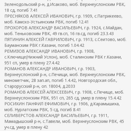
Зеленодольский р-н, д.Исаково, моб. Верхнеуслонским РВК,
18 сд, погиб 7.41
ПРЕСНЯКОВ АЛЕКСЕЙ ИВАНОВИЧ, г.р. 1909, с.Патрикеево,
моб. Камско-Устьинским РВК, погиб 12.41
ПРОХОРОВ АЛЕКСАНДР ВАСИЛЬЕВИЧ, г.р. 1924, с.Майдан,
моб. Теньковским РВК, 49 гв.сп, 16 гв.сд, погиб 23.3.43
ПЯТИНИН АЛЕКСЕЙ ГАВРИЛОВИЧ, г.р. 1913, с.Сеитово, моб.
Бауманским РВК г.Казани, погиб 1.04.42
РЕМИЗОВ АЛЕКСАНДР ИВАНОВИЧ, г.р. 1908,
с.Ключище(Нижний Услон), моб. Сталинским РВК г.Казани,
951 сп, умер в плену 27.4.42
РОМАНОВ АЛЕКСАНДР ИВАНОВИЧ, г.р. 1903,
Верхнеуслонский р-н, с.Печищи, моб. Верхнеуслонским РВК,
минометчик, 28 зап.ап, погиб 1.4.42, Новгородская обл.,
Старорусский р-н, оп. 18004, д.2033
РОМАНОВ АЛЕКСЕЙ АЛЕКСЕЕВИЧ, г.р. 1908, с.Печище, моб.
Верхнеуслонским РВК, 951 сп, 265 сд, умер в плену 15.4.42
РОСИХИН ПАНФИЛ ЕФИМОВИЧ, г.р. 1906, д.Карамышиха,
моб. Нурлатским РВК, 5 сд, погиб 8.41
СЕЛИВЕРСТОВ АЛЕКСАНДР ВАСИЛЬЕВИЧ, г.р. 1911,
Мамадышский р-н, с.Тавели, моб. Верхнеуслонским РВК, 45
уч.сд, умер в плену 42