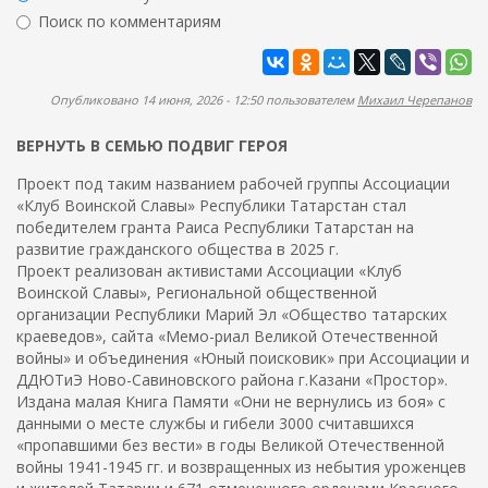
ж
р
Поиск по комментариям
а
м
н
Найти
а
и
ю
п
Опубликовано 14 июня, 2026 - 12:50 пользователем
Михаил Черепанов
о
ВЕРНУТЬ В СЕМЬЮ ПОДВИГ ГЕРОЯ
и
с
Проект под таким названием рабочей группы Ассоциации
к
«Клуб Воинской Славы» Республики Татарстан стал
победителем гранта Раиса Республики Татарстан на
а
развитие гражданского общества в 2025 г.
Проект реализован активистами Ассоциации «Клуб
Воинской Славы», Региональной общественной
организации Республики Марий Эл «Общество татарских
краеведов», сайта «Мемо-риал Великой Отечественной
войны» и объединения «Юный поисковик» при Ассоциации и
ДДЮТиЭ Ново-Савиновского района г.Казани «Простор».
Издана малая Книга Памяти «Они не вернулись из боя» с
данными о месте службы и гибели 3000 считавшихся
«пропавшими без вести» в годы Великой Отечественной
войны 1941-1945 гг. и возвращенных из небытия уроженцев