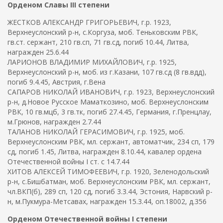
Орденом Славы III степени
ЖЕСТКОВ АЛЕКСАНДР ГРИГОРЬЕВИЧ, г.р. 1923,
Верхнеуслонский р-н, с.Коргуза, моб. Теньковским РВК,
гв.ст. сержант, 210 гв.сп, 71 гв.сд, погиб 10.44, Литва,
награжден 25.6.44
ЛАРИОНОВ ВЛАДИМИР МИХАЙЛОВИЧ, г.р. 1925,
Верхнеуслонский р-н, моб. из г.Казани, 107 гв.сд (8 гв.вдд),
погиб 9.4.45, Австрия, г.Вена
САПАРОВ НИКОЛАЙ ИВАНОВИЧ, г.р. 1923, Верхнеуслонский
р-н, д.Новое Русское Маматкозино, моб. Верхнеуслонским
РВК, 10 гв.мцб, 3 гв.тк, погиб 27.4.45, Германия, г.Пренцлау,
м.Грюнов, награжден 2.7.44
ТАЛАНОВ НИКОЛАЙ ГЕРАСИМОВИЧ, г.р. 1925, моб.
Верхнеуслонским РВК, мл. сержант, автоматчик, 234 сп, 179
сд, погиб 1.45, Литва, награжден 8.10.44, кавалер ордена
Отечественной войны I ст. с 14.7.44
ХИТОВ АЛЕКСЕЙ ТИМОФЕЕВИЧ, г.р. 1920, Зеленодольский
р-н, с.Бишбатман, моб. Верхнеуслонским РВК, мл. сержант,
чл.ВКП(б), 289 сп, 120 сд, погиб 3.3.44, Эстония, Нарвский р-
н, м.Пукмура-Метсавах, награжден 15.3.44, оп.18002, д.356
Орденом Отечественной войны I степени