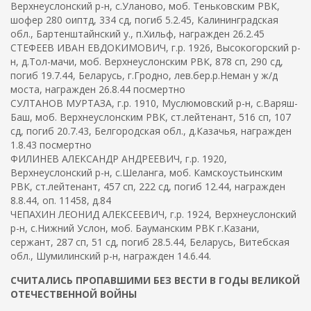
Верхнеуслонский р-н, с.Уланово, моб. Теньковским РВК,
шофер 280 оиптд, 334 сд, погиб 5.2.45, Калининградская
обл., Бартенштайнский у., п.Хильф, награжден 26.2.45
СТЕФЕЕВ ИВАН ЕВДОКИМОВИЧ, г.р. 1926, Высокогорский р-
н, д.Тол-мачи, моб. Верхнеуслонским РВК, 878 сп, 290 сд,
погиб 19.7.44, Беларусь, г.Гродно, лев.бер.р.Неман у ж/д
моста, награжден 26.8.44 посмертно
СУЛТАНОВ МУРТАЗА, г.р. 1910, Муслюмовский р-н, с.Варяш-
Баш, моб. Верхнеуслонским РВК, ст.лейтенант, 516 сп, 107
сд, погиб 20.7.43, Белгородская обл., д.Казачья, награжден
1.8.43 посмертно
ФИЛИНЕВ АЛЕКСАНДР АНДРЕЕВИЧ, г.р. 1920,
Верхнеуслонский р-н, с.Шеланга, моб. Камскоустьинским
РВК, ст.лейтенант, 457 сп, 222 сд, погиб 12.44, награжден
8.8.44, оп. 11458, д.84
ЧЕПАХИН ЛЕОНИД АЛЕКСЕЕВИЧ, г.р. 1924, Верхнеуслонский
р-н, с.Нижний Услон, моб. Бауманским РВК г.Казани,
сержант, 287 сп, 51 сд, погиб 28.5.44, Беларусь, Витебская
обл., Шумилинский р-н, награжден 14.6.44.
СЧИТАЛИСЬ ПРОПАВШИМИ БЕЗ ВЕСТИ В ГОДЫ ВЕЛИКОЙ
ОТЕЧЕСТВЕННОЙ ВОЙНЫ