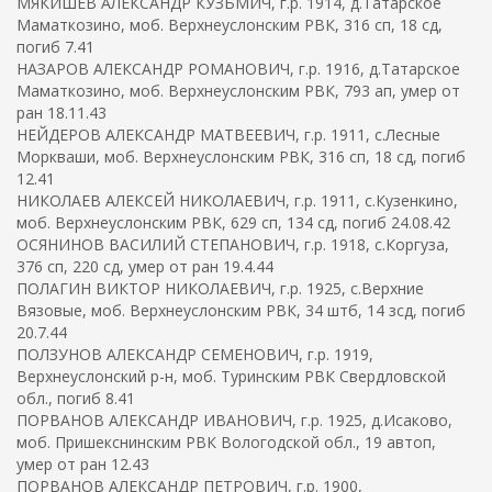
МЯКИШЕВ АЛЕКСАНДР КУЗЬМИЧ, г.р. 1914, д.Татарское
Маматкозино, моб. Верхнеуслонским РВК, 316 сп, 18 сд,
погиб 7.41
НАЗАРОВ АЛЕКСАНДР РОМАНОВИЧ, г.р. 1916, д.Татарское
Маматкозино, моб. Верхнеуслонским РВК, 793 ап, умер от
ран 18.11.43
НЕЙДЕРОВ АЛЕКСАНДР МАТВЕЕВИЧ, г.р. 1911, с.Лесные
Моркваши, моб. Верхнеуслонским РВК, 316 сп, 18 сд, погиб
12.41
НИКОЛАЕВ АЛЕКСЕЙ НИКОЛАЕВИЧ, г.р. 1911, с.Кузенкино,
моб. Верхнеуслонским РВК, 629 сп, 134 сд, погиб 24.08.42
ОСЯНИНОВ ВАСИЛИЙ СТЕПАНОВИЧ, г.р. 1918, с.Коргуза,
376 сп, 220 сд, умер от ран 19.4.44
ПОЛАГИН ВИКТОР НИКОЛАЕВИЧ, г.р. 1925, с.Верхние
Вязовые, моб. Верхнеуслонским РВК, 34 штб, 14 зсд, погиб
20.7.44
ПОЛЗУНОВ АЛЕКСАНДР СЕМЕНОВИЧ, г.р. 1919,
Верхнеуслонский р-н, моб. Туринским РВК Свердловской
обл., погиб 8.41
ПОРВАНОВ АЛЕКСАНДР ИВАНОВИЧ, г.р. 1925, д.Исаково,
моб. Пришекснинским РВК Вологодской обл., 19 автоп,
умер от ран 12.43
ПОРВАНОВ АЛЕКСАНДР ПЕТРОВИЧ, г.р. 1900,