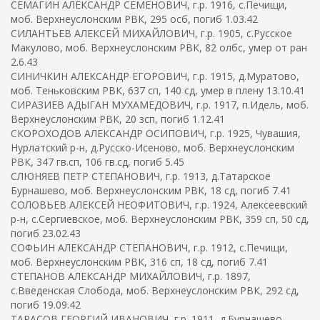
СЕМАГИН АЛЕКСАНДР СЕМЕНОВИЧ, г.р. 1916, с.Печищи,
моб. Верхнеуслонским РВК, 295 осб, погиб 1.03.42
СИЛАНТЬЕВ АЛЕКСЕЙ МИХАЙЛОВИЧ, г.р. 1905, с.Русское
Макулово, моб. Верхнеуслонским РВК, 82 олбс, умер от ран
2.6.43
СИНИЧКИН АЛЕКСАНДР ЕГОРОВИЧ, г.р. 1915, д.Муратово,
моб. Теньковским РВК, 637 сп, 140 сд, умер в плену 13.10.41
СИРАЗИЕВ АДЫГАН МУХАМЕДОВИЧ, г.р. 1917, п.Идель, моб.
Верхнеуслонским РВК, 20 зсп, погиб 1.12.41
СКОРОХОДОВ АЛЕКСАНДР ОСИПОВИЧ, г.р. 1925, Чувашия,
Нурлатский р-н, д.Русско-Исеново, моб. Верхнеуслонским
РВК, 347 гв.сп, 106 гв.сд, погиб 5.45
СЛЮНЯЕВ ПЕТР СТЕПАНОВИЧ, г.р. 1913, д.Татарское
Бурнашево, моб. Верхнеуслонским РВК, 18 сд, погиб 7.41
СОЛОВЬЕВ АЛЕКСЕЙ НЕОФИТОВИЧ, г.р. 1924, Алексеевский
р-н, с.Сергиевское, моб. Верхнеуслонским РВК, 359 сп, 50 сд,
погиб 23.02.43
СОФЬИН АЛЕКСАНДР СТЕПАНОВИЧ, г.р. 1912, с.Печищи,
моб. Верхнеуслонским РВК, 316 сп, 18 сд, погиб 7.41
СТЕПАНОВ АЛЕКСАНДР МИХАЙЛОВИЧ, г.р. 1897,
с.Введенская Слобода, моб. Верхнеуслонским РВК, 292 сд,
погиб 19.09.42
ТАРАСОВ ГЕОРГИЙ ИВАНОВИЧ, г.р. 1911, д.Бурнашево,