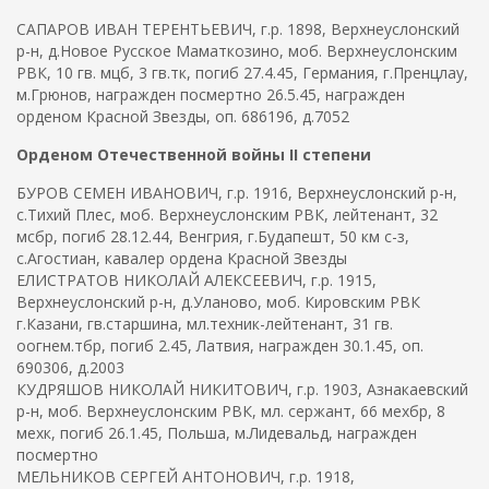
САПАРОВ ИВАН ТЕРЕНТЬЕВИЧ, г.р. 1898, Верхнеуслонский
р-н, д.Новое Русское Маматкозино, моб. Верхнеуслонским
РВК, 10 гв. мцб, 3 гв.тк, погиб 27.4.45, Германия, г.Пренцлау,
м.Грюнов, награжден посмертно 26.5.45, награжден
орденом Красной Звезды, оп. 686196, д.7052
Орденом Отечественной войны II степени
БУРОВ СЕМЕН ИВАНОВИЧ, г.р. 1916, Верхнеуслонский р-н,
с.Тихий Плес, моб. Верхнеуслонским РВК, лейтенант, 32
мсбр, погиб 28.12.44, Венгрия, г.Будапешт, 50 км с-з,
с.Агостиан, кавалер ордена Красной Звезды
ЕЛИСТРАТОВ НИКОЛАЙ АЛЕКСЕЕВИЧ, г.р. 1915,
Верхнеуслонский р-н, д.Уланово, моб. Кировским РВК
г.Казани, гв.старшина, мл.техник-лейтенант, 31 гв.
оогнем.тбр, погиб 2.45, Латвия, награжден 30.1.45, оп.
690306, д.2003
КУДРЯШОВ НИКОЛАЙ НИКИТОВИЧ, г.р. 1903, Азнакаевский
р-н, моб. Верхнеуслонским РВК, мл. сержант, 66 мехбр, 8
мехк, погиб 26.1.45, Польша, м.Лидевальд, награжден
посмертно
МЕЛЬНИКОВ СЕРГЕЙ АНТОНОВИЧ, г.р. 1918,