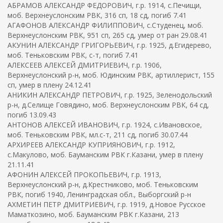
АБРАМОВ АЛЕКСАНДР ФЕДОРОВИЧ, г.р. 1914, с.Печищи,
моб. Верхнеуслонским РВК, 316 сп, 18 сд, погиб 7.41
АГАФОНОВ АЛЕКСАНДР ФИЛИППОВИЧ, с.Студенец, моб.
Верхнеуслонским РВК, 951 сп, 265 сд, умер от ран 29.08.41
АКУНИН АЛЕКСАНДР ГРИГОРЬЕВИЧ, г.р. 1925, д.Егидерево,
моб. Теньковским РВК, с-т, погиб 7.41
АЛЕКСЕЕВ АЛЕКСЕЙ ДМИТРИЕВИЧ, г.р. 1906,
Верхнеуслонский р-н, моб. Юдинским РВК, артиллерист, 155
сп, умер в плену 24.12.41
АНИКИН АЛЕКСАНДР ПЕТРОВИЧ, г.р. 1925, Зеленодольский
р-н, д.Селище Говядино, моб. Верхнеуслонским РВК, 64 сд,
погиб 13.09.43
АНТОНОВ АЛЕКСЕЙ ИВАНОВИЧ, г.р. 1924, с.Ивановское,
моб. Теньковским РВК, мл.с-т, 211 сд, погиб 30.07.44
АРХИРЕЕВ АЛЕКСАНДР КУПРИЯНОВИЧ, г.р. 1912,
с.Макулово, моб. Бауманским РВК г.Казани, умер в плену
21.11.41
АФОНИН АЛЕКСЕЙ ПРОКОПЬЕВИЧ, г.р. 1913,
Верхнеуслонский р-н, д.Крестниково, моб. Теньковским
РВК, погиб 1940, Ленинградская обл., Выборгский р-н
АХМЕТИН ПЕТР ДМИТРИЕВИЧ, г.р. 1919, д.Новое Русское
Маматкозино, моб. Бауманским РВК г.Казани, 213