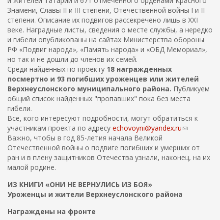
и жителей Татарии и 671 отмеченного орденами Красного
Знамени, Славы II и III степени, Отечественной войны I и II
степени. Описание их подвигов рассекречено лишь в XXI
веке. Наградные листы, сведения о месте службы, а нередко
и гибели опубликованы на сайтах Министерства обороны
РФ «Подвиг народа», «Память народа» и «ОБД Мемориал»,
но так и не дошли до членов их семей.
Среди найденных по проекту
18 награжденных
посмертно и 93 погибших уроженцев или жителей
Верхнеуслонского муниципального района.
Публикуем
общий список найденных "пропавших" пока без места
гибели.
Все, кого интересуют подробности, могут обратиться к
участникам проекта по адресу
echovoyni@yandex.ru
(
Важно, чтобы в год 85-летия начала Великой
с
Отечественной войны о подвиге погибших и умерших от
с
ран и в плену защитников Отечества узнали, наконец, на их
ы
малой родине.
л
к
ИЗ КНИГИ «ОНИ НЕ ВЕРНУЛИСЬ ИЗ БОЯ»
а
Уроженцы и жители Верхнеуслонского района
д
л
Награждены на фронте
я