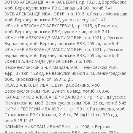
ЗОТОВ АЛЕКСАНДР АФАНАСЬЕВИЧ, г.р. 1921, д.Воробьевка,
моб. Верхнеуслонским РВК, Западный ВО, погиб 7.41
ЗУЕВ АЛЕКСАНДР ИВАНОВИЧ, г.р. 1915, с.Лесные Моркваши,
моб. Верхнеуслонским РВК, умер в плену 14.01.42
ИЛЬИН АЛЕКСАНДР АЛЕКСЕЕВИЧ, г.р. 1915, д.Покровка,
моб. Верхнеуслонским РВК, пулеметчик, погиб 7.41
ИЛЬИЧЕВ АЛЕКСАНДР МАКСИМОВИЧ, г.р. 1921, д.Русское
Бурнашево, моб. Верхнеуслонским РВК, 259 сд, погиб 41
ИЛЬИЧЕВ АЛЕКСАНДР МАКСИМОВИЧ, г.р. 1921, д.Русское
Бурнашево, моб. Верхнеуслонским РВК, 259 сд, погиб 41
ИОНОВ АЛЕКСАНДР ДАНИЛОВИЧ, г.р. 1898,
Верхнеуслонский р-н, с.Майдан, моб. Теньковским РВК,
ефр., 374 сп, 128 сд, не вернулся из боя 2.43, Ленинградская
обл., Кировский р-н, оп. 69312, д.3
ИСАЕВ АЛЕКСЕЙ ИВАНОВИЧ, д.Собакино, моб.
Верхнеуслонским РВК, 284 сп, 86 мсд, погиб 7.03.40
КАЛАШНИКОВ АЛЕКСАНДР ИВАНОВИЧ, г.р. 1921, д.Русское
Маматкозино, моб. Верхнеуслонским РВК, 35 ск, погиб 5.45
КИРИН ГЕОРГИЙ ИВАНОВИЧ, г.р. 1901, с.Патрикеево, моб.
Сталинским РВК г.Казани, 216 сп, 76 сд(1111 сп, 330 сд),
погиб 15.11.43
КЛИМИН НИКОЛАЙ ИВАНОВИЧ, г.р. 1908, с.Верхние
Вязовые, моб. Верхнеуслонским РВК, пулеметчик, 256 сд,