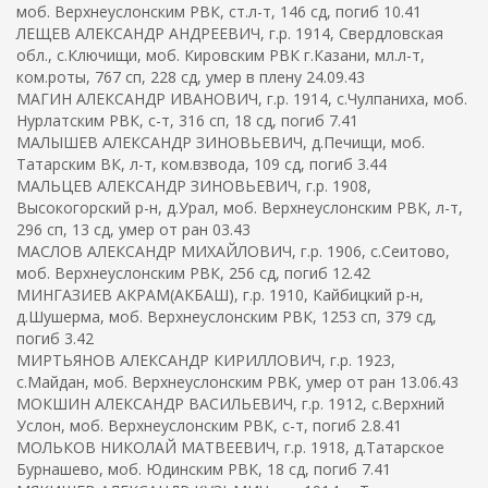
моб. Верхнеуслонским РВК, ст.л-т, 146 сд, погиб 10.41
ЛЕЩЕВ АЛЕКСАНДР АНДРЕЕВИЧ, г.р. 1914, Свердловская
обл., с.Ключищи, моб. Кировским РВК г.Казани, мл.л-т,
ком.роты, 767 сп, 228 сд, умер в плену 24.09.43
МАГИН АЛЕКСАНДР ИВАНОВИЧ, г.р. 1914, с.Чулпаниха, моб.
Нурлатским РВК, с-т, 316 сп, 18 сд, погиб 7.41
МАЛЫШЕВ АЛЕКСАНДР ЗИНОВЬЕВИЧ, д.Печищи, моб.
Татарским ВК, л-т, ком.взвода, 109 сд, погиб 3.44
МАЛЬЦЕВ АЛЕКСАНДР ЗИНОВЬЕВИЧ, г.р. 1908,
Высокогорский р-н, д.Урал, моб. Верхнеуслонским РВК, л-т,
296 сп, 13 сд, умер от ран 03.43
МАСЛОВ АЛЕКСАНДР МИХАЙЛОВИЧ, г.р. 1906, с.Сеитово,
моб. Верхнеуслонским РВК, 256 сд, погиб 12.42
МИНГАЗИЕВ АКРАМ(АКБАШ), г.р. 1910, Кайбицкий р-н,
д.Шушерма, моб. Верхнеуслонским РВК, 1253 сп, 379 сд,
погиб 3.42
МИРТЬЯНОВ АЛЕКСАНДР КИРИЛЛОВИЧ, г.р. 1923,
с.Майдан, моб. Верхнеуслонским РВК, умер от ран 13.06.43
МОКШИН АЛЕКСАНДР ВАСИЛЬЕВИЧ, г.р. 1912, с.Верхний
Услон, моб. Верхнеуслонским РВК, с-т, погиб 2.8.41
МОЛЬКОВ НИКОЛАЙ МАТВЕЕВИЧ, г.р. 1918, д.Татарское
Бурнашево, моб. Юдинским РВК, 18 сд, погиб 7.41