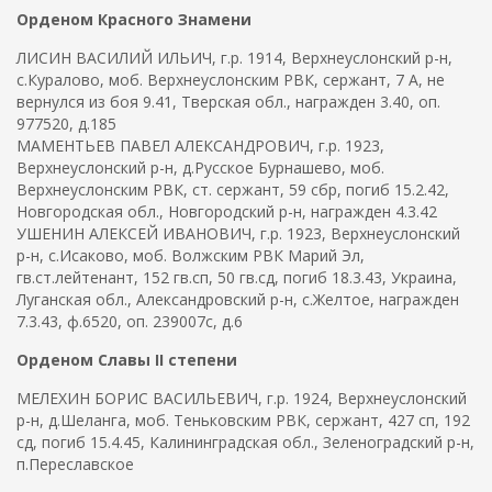
о
Орденом Красного Знамени
т
ЛИСИН ВАСИЛИЙ ИЛЬИЧ, г.р. 1914, Верхнеуслонский р-н,
п
с.Куралово, моб. Верхнеуслонским РВК, сержант, 7 А, не
р
вернулся из боя 9.41, Тверская обл., награжден 3.40, оп.
а
977520, д.185
в
МАМЕНТЬЕВ ПАВЕЛ АЛЕКСАНДРОВИЧ, г.р. 1923,
к
Верхнеуслонский р-н, д.Русское Бурнашево, моб.
и
Верхнеуслонским РВК, ст. сержант, 59 сбр, погиб 15.2.42,
e
Новгородская обл., Новгородский р-н, награжден 4.3.42
m
УШЕНИН АЛЕКСЕЙ ИВАНОВИЧ, г.р. 1923, Верхнеуслонский
a
р-н, с.Исаково, моб. Волжским РВК Марий Эл,
i
гв.ст.лейтенант, 152 гв.сп, 50 гв.сд, погиб 18.3.43, Украина,
l
Луганская обл., Александровский р-н, с.Желтое, награжден
)
7.3.43, ф.6520, оп. 239007с, д.6
Орденом Славы II степени
МЕЛЕХИН БОРИС ВАСИЛЬЕВИЧ, г.р. 1924, Верхнеуслонский
р-н, д.Шеланга, моб. Теньковским РВК, сержант, 427 сп, 192
сд, погиб 15.4.45, Калининградская обл., Зеленоградский р-н,
п.Переславское