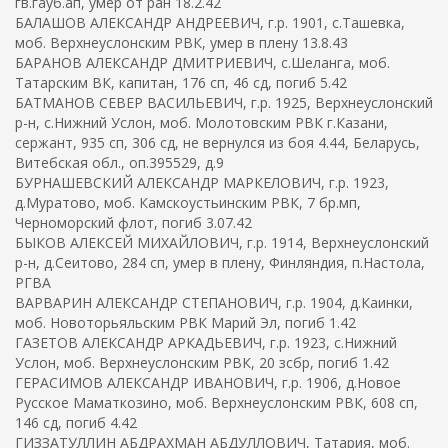
гв.гауб.ап, умер от ран 18.2.42
БАЛАШОВ АЛЕКСАНДР АНДРЕЕВИЧ, г.р. 1901, с.Ташевка,
моб. Верхнеуслонским РВК, умер в плену 13.8.43
БАРАНОВ АЛЕКСАНДР ДМИТРИЕВИЧ, с.Шеланга, моб.
Татарским ВК, капитан, 176 сп, 46 сд, погиб 5.42
БАТМАНОВ СЕВЕР ВАСИЛЬЕВИЧ, г.р. 1925, Верхнеуслонский
р-н, с.Нижний Услон, моб. Молотовским РВК г.Казани,
сержант, 935 сп, 306 сд, не вернулся из боя 4.44, Беларусь,
Витебская обл., оп.395529, д.9
БУРНАШЕВСКИЙ АЛЕКСАНДР МАРКЕЛОВИЧ, г.р. 1923,
д.Муратово, моб. Камскоустьинским РВК, 7 бр.мп,
Черноморский флот, погиб 3.07.42
БЫКОВ АЛЕКСЕЙ МИХАЙЛОВИЧ, г.р. 1914, Верхнеуслонский
р-н, д.Сеитово, 284 сп, умер в плену, Финляндия, п.Настола,
РГВА
ВАРВАРИН АЛЕКСАНДР СТЕПАНОВИЧ, г.р. 1904, д.Каинки,
моб. Новоторьяльским РВК Марий Эл, погиб 1.42
ГАЗЕТОВ АЛЕКСАНДР АРКАДЬЕВИЧ, г.р. 1923, с.Нижний
Услон, моб. Верхнеуслонским РВК, 20 зсбр, погиб 1.42
ГЕРАСИМОВ АЛЕКСАНДР ИВАНОВИЧ, г.р. 1906, д.Новое
Русское Маматкозино, моб. Верхнеуслонским РВК, 608 сп,
146 сд, погиб 4.42
ГИЗЗАТУЛЛИН АБДРАХМАН АБДУЛЛОВИЧ, Татария, моб.