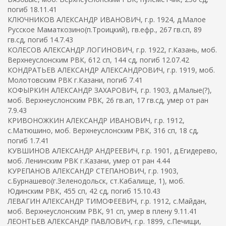
погиб 18.11.41
КЛЮЧНИКОВ АЛЕКСАНДР ИВАНОВИЧ, г.р. 1924, д.Малое
Русское Маматкозино(п.Троицкий), гв.ефр., 267 гв.сп, 89
гв.сд, погиб 14.7.43
КОЛЕСОВ АЛЕКСАНДР ЛОГИНОВИЧ, г.р. 1922, г.Казань, моб.
Верхнеуслонским РВК, 612 сп, 144 сд, погиб 12.07.42
КОНДРАТЬЕВ АЛЕКСАНДР АЛЕКСАНДРОВИЧ, г.р. 1919, моб.
Молотовским РВК г.Казани, погиб 7.41
КОФЫРКИН АЛЕКСАНДР ЗАХАРОВИЧ, г.р. 1903, д.Малые(?),
моб. Верхнеуслонским РВК, 26 гв.ап, 17 гв.сд, умер от ран
7.9.43
КРИВОНОЖКИН АЛЕКСАНДР ИВАНОВИЧ, г.р. 1912,
с.Матюшино, моб. Верхнеуслонским РВК, 316 сп, 18 сд,
погиб 1.7.41
КУВШИНОВ АЛЕКСАНДР АНДРЕЕВИЧ, г.р. 1901, д.Егидерево,
моб. Ленинским РВК г.Казани, умер от ран 4.44
КУРЕПАНОВ АЛЕКСАНДР СТЕПАНОВИЧ, г.р. 1903,
с.Бурнашево(г.Зеленодольск, ст.Кабалище, 1), моб.
Юдинским РВК, 455 сп, 42 сд, погиб 15.10.43
ЛЕВАГИН АЛЕКСАНДР ТИМОФЕЕВИЧ, г.р. 1912, с.Майдан,
моб. Верхнеуслонским РВК, 91 сп, умер в плену 9.11.41
ЛЕОНТЬЕВ АЛЕКСАНДР ПАВЛОВИЧ, г.р. 1899, с.Печищи,