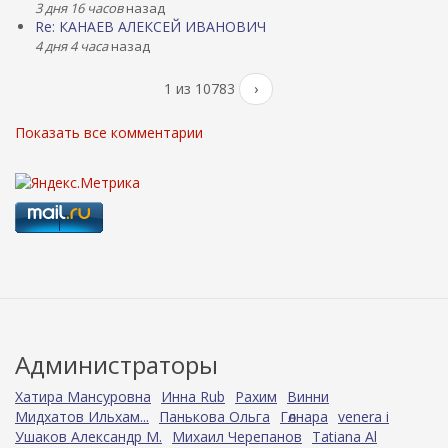
3 дня 16 часов
назад
Re: КАНАЕВ АЛЕКСЕЙ ИВАНОВИЧ
4 дня 4 часа
назад
1 из 10783
›
Показать все комментарии
Администраторы
Хатира Мансуровна
Инна Rub
Рахим
Винни
Мидхатов Ильхам...
Панькова Ольга
Гөлнара
venera i
Ушаков Александр М.
Михаил Черепанов
Tatiana Al