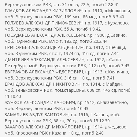
Верхнеуслонским РВК, с-т, 31 опсв, 22 А, погиб 22.8.41
ГЛАДКОВ АЛЕКСАНДР КИРИЛЛОВИЧ, г.р. 1910, д.Моркваши,
моб. Верхнеуслонским РВК, 169 мсп, 86 мсд, погиб 6.3.40
ГОЛУБЕВ АЛЕКСАНДР ТИМОФЕЕВИЧ, г.р. 1917, с.Куралово,
моб. Верхнеуслонским РВК, 55 А, погиб 1.9.42
ГОСУДАРЕВ АЛЕКСАНДР АЛЕКСЕЕВИЧ, г.р. 1900, д.Савино,
моб. Юдинским РВК, мл.с-т, 182 сд, погиб 20.2.44
ГРИГОРЬЕВ АЛЕКСАНДР АНДРЕЕВИЧ, г.р. 1912, с.Печищи,
моб. Юдинским РВК, ст.с-т, 1374 сп, 416 сд, погиб 7.44
ДМИТРИЕВ АЛЕКСАНДР АЛЕКСЕЕВИЧ, г.р. 1922, г.Санкт-
Петербург, моб. Верхнеуслонским РВК, 112 отб, погиб 3.43
ЕВГРАФОВ АЛЕКСАНДР ФЕДОРОВИЧ, г.р. 1913, с.Клянчино,
моб. Верхнеуслонским РВК, 316 сп, 18 сд, погиб 7.41
ЕРАНДОВ АЛЕКСАНДР НИКИТОВИЧ, г.р. 1914, с.Майдан,
моб. Теньковским РВК, пом.старшины, 608 сп, 146 сд, погиб
11.10.43
ЖУЧКОВ АЛЕКСАНДР ИВАНОВИЧ, г.р. 1912, с.Елизаветино,
моб. Верхнеуслонским РВК, погиб 10.43
ЗАМАЛИЕВ АБДУЛ ЗАИТОВИЧ, г.р. 1916, г.Казань, моб.
Верхнеуслонским РВК, 68 сп, 70 сд, погиб 15.12.39
ЗАХАРОВ АЛЕКСАНДР МИХАЙЛОВИЧ, г.р. 1914, д.Федяево,
моб. Кировским РВК г.Казани, 18 сд, погиб 2.40