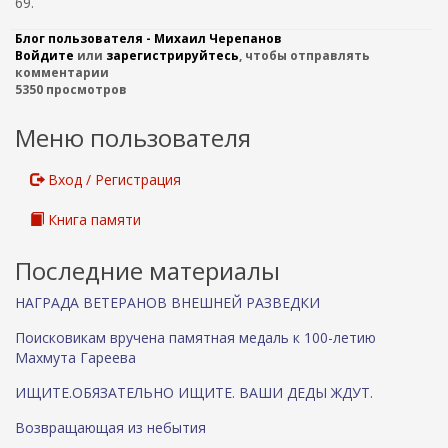
69.
с
с
Блог пользователя - Михаил Черепанов
ы
Войдите
или
зарегистрируйтесь
, чтобы отправлять
л
комментарии
к
5350 просмотров
а
д
Меню пользователя
л
я
Вход / Регистрация
о
т
Книга памяти
п
р
а
Последние материалы
в
НАГРАДА ВЕТЕРАНОВ ВНЕШНЕЙ РАЗВЕДКИ
к
и
Поисковикам вручена памятная медаль к 100-летию
e
Махмута Гареева
m
a
ИЩИТЕ.ОБЯЗАТЕЛЬНО ИЩИТЕ. ВАШИ ДЕДЫ ЖДУТ.
i
l
Возвращающая из небытия
)