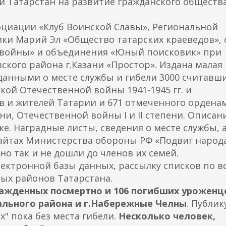
и Татарстан на развитие гражданского общества
оциации «Клуб Воинской Славы», Региональной
ки Марий Эл «Общество татарских краеведов», 
 войны» и объединения «Юный поисковик» при
кого района г.Казани «Простор». Издана малая
 данными о месте службы и гибели 3000 считавш
кой Отечественной войны 1941-1945 гг. и
 и жителей Татарии и 671 отмеченного ордена
пени, Отечественной войны I и II степени. Описан
ке. Наградные листы, сведения о месте службы, 
айтах Министерства обороны РФ «Подвиг народа
о так и не дошли до членов их семей.
ектронной базы данных, рассылку списков по в
ых районов Татарстана.
ражденных посмертно и 106 погибших уроженц
ального района и г.Набережные Челны
. Публик
" пока без места гибели.
Несколько человек,