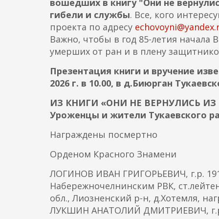
вошедших в книгу "Они не вернулис
гибели и службы
. Все, кого интере
проекта по адресу
echovoyni@yandex.
Важно, чтобы в год 85-летия начала
умерших от ран и в плену защитников
Презентация книги и вручение изв
2026 г. в 10.00, в д.Биюрган Тукаевс
ИЗ КНИГИ «ОНИ НЕ ВЕРНУЛИСЬ ИЗ
Уроженцы и жители Тукаевского р
Награждены посмертно
Орденом Красного Знамени
ЛОГИНОВ ИВАН ГРИГОРЬЕВИЧ, г.р. 191
Набережночелнинским РВК, ст.лейтенан
обл., Лиозненский р-н, д.Хотемля, наг
ЛУКШИН АНАТОЛИЙ ДМИТРИЕВИЧ, г.р. 