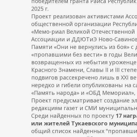
победителем гранта Раиса Республик
о
2025 г.
д
Проект реализован активистами Асс
е
общественной организации Республи
р
«Мемо-риал Великой Отечественной
ж
Ассоциации и ДДЮТиЭ Ново-Савиновс
а
Памяти «Они не вернулись из боя» с
н
«пропавшими без вести» в годы Вели
и
возвращенных из небытия уроженцев
ю
Красного Знамени, Славы II и III сте
подвигов рассекречено лишь в XXI ве
нередко и гибели опубликованы на с
«Память народа» и «ОБД Мемориал», н
Проект предусматривает создание эл
редакциям газет и СМИ муниципальн
Среди найденных по проекту
17 наг
или жителей Тукаевского муницип
общий список найденных "пропавших