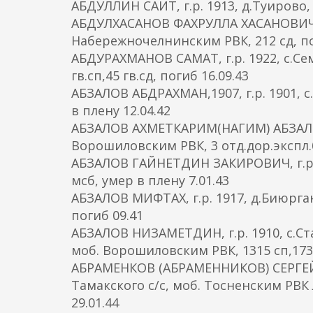
АБДУЛЛИН САИТ, г.р. 1913, д.Туирово,
АБДУЛХАСАНОВ ФАХРУЛЛА ХАСАНОВИЧ, г
Набережночелнинским РВК, 212 сд, по
АБДУРАХМАНОВ САМАТ, г.р. 1922, с.Се
гв.сп,45 гв.сд, погиб 16.09.43
АБЗАЛОВ АБДРАХМАН,1907, г.р. 1901, 
в плену 12.04.42
АБЗАЛОВ АХМЕТКАРИМ(НАГИМ) АБЗАЛОВИ
Ворошиловским РВК, 3 отд.дор.экспл.б
АБЗАЛОВ ГАЙНЕТДИН ЗАКИРОВИЧ, г.р. 
мсб, умер в плену 7.01.43
АБЗАЛОВ МИФТАХ, г.р. 1917, д.Биюрга
погиб 09.41
АБЗАЛОВ НИЗАМЕТДИН, г.р. 1910, с.С
моб. Ворошиловским РВК, 1315 сп,173 
АБРАМЕНКОВ (АБРАМЕННИКОВ) СЕРГЕЙ А
Тамакского с/с, моб. Тосненским РВК Л
29.01.44