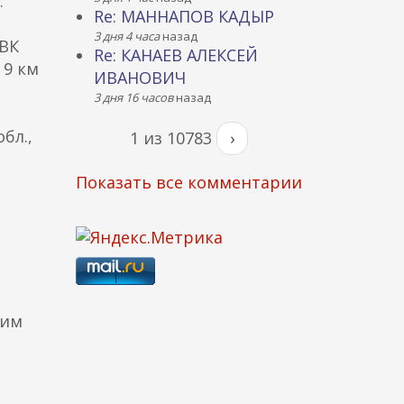
.
Re: МАННАПОВ КАДЫР
3 дня 4 часа
назад
РВК
Re: КАНАЕВ АЛЕКСЕЙ
 9 км
ИВАНОВИЧ
3 дня 16 часов
назад
бл.,
1 из 10783
›
Показать все комментарии
ким