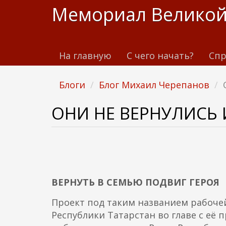
П
Мемориал Великой
е
р
е
На главную
С чего начать?
Спр
й
т
и
Блоги
Блог Михаил Черепанов
к
о
ОНИ НЕ ВЕРНУЛИСЬ 
с
н
о
в
н
ВЕРНУТЬ В СЕМЬЮ ПОДВИГ ГЕРОЯ
о
м
Проект под таким названием рабоче
у
Республики Татарстан во главе с е
с