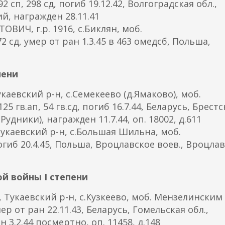
сп, 298 сд, погиб 19.12.42, Волгоградская обл.,
к
й, награжден 28.11.41
и
Ч, г.р. 1916, с.Биклян, моб.
e
 сд, умер от ран 1.3.45 в 463 омедсб, Польша,
m
a
i
пени
l
)
каевский р-н, с.Семекеево (д.Ямаково), моб.
5 гв.ап, 54 гв.сд, погиб 16.7.44, Беларусь, Брестс
удники), награжден 11.7.44, оп. 18002, д.611
Тукаевский р-н, с.Большая Шильна, моб.
гиб 20.4.45, Польша, Вроцлавское воев., Вроцла
й войны I степени
Тукаевский р-н, с.Кузкеево, моб. Мензелинским 
мер от ран 22.11.43, Беларусь, Гомельская обл.,
 3.2.44 посмертно, оп. 11458, д.148