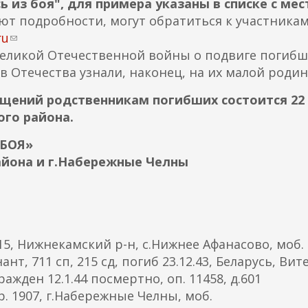
ь из боя", для примера указаны в списке с ме
суют подробности, могут обратиться к участника
ru
(
 Великой Отечественной войны о подвиге погибш
с
 Отечества узнали, наконец, на их малой родин
с
ы
ещений родственникам погибших состоится 22
л
кого района.
к
а
 БОЯ»
д
айона и г.Набережные Челны
л
я
о
т
5, Нижнекамский р-н, с.Нижнее Афанасово, моб.
п
т, 711 сп, 215 сд, погиб 23.12.43, Беларусь, Вит
р
ражден 12.1.44 посмертно, оп. 11458, д.601
а
1907, г.Набережные Челны, моб.
в