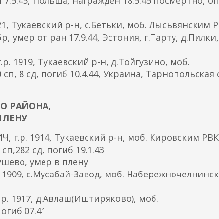
н 7.5.45, Польша, награжден 18.5.45 посмертно, оп
, Тукаевский р-н, с.Бетьки, моб. Лысьвянским 
р, умер от ран 17.9.44, Эстония, г.Тарту, д.Пилки,
 1919, Тукаевский р-н, д.Тойгузино, моб.
п, 8 сд, погиб 10.4.44, Украина, Тарнопольская о
О РАЙОНА,
ПЛЕНУ
.р. 1914, Тукаевский р-н, моб. Кировским РВК
 сп,282 сд, погиб 19.1.43
ушево, умер в плену
1909, с.Мусабай-Завод, моб. Набережночелнинс
 1917, д.Авлаш(Иштиряково), моб.
огиб 07.41