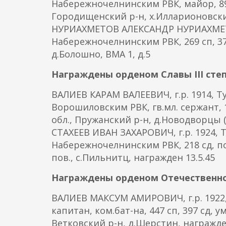
Набережночелнинским РВК, майор, 892 
Городищенский р-н, х.Илларионовски
НУРИАХМЕТОВ АЛЕКСАНДР НУРИАХМЕТОВИ
Набережночелнинским РВК, 269 сп, 372
д.Болошно, ВМА 1, д.5
Награждены орденом Славы III сте
ВАЛИЕВ КАРАМ ВАЛЕЕВИЧ, г.р. 1914, Ту
Ворошиловским РВК, гв.мл. сержант, 12
обл., Пружанский р-н, д.Новодворцы (Р
СТАХЕЕВ ИВАН ЗАХАРОВИЧ, г.р. 1924, 
Набережночелнинским РВК, 218 сд, по
пов., с.Пильнитц, награжден 13.5.45
Награждены орденом Отечественно
ВАЛИЕВ МАКСУМ АМИРОВИЧ, г.р. 1922, 
капитан, ком.бат-на, 447 сп, 397 сд, у
Ветковский р-н, д.Шерстин, награжден