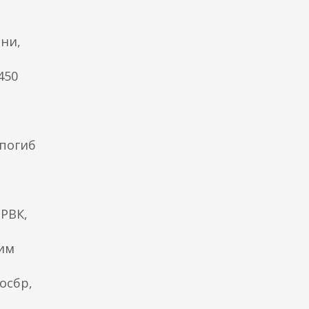
ни,
450
 погиб
РВК,
ким
осбр,