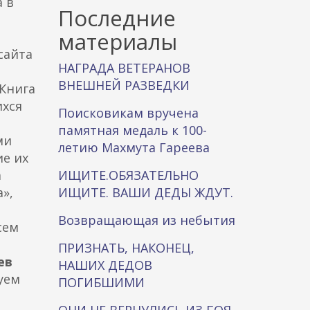
 в
к
Последние
а
материалы
сайта
НАГРАДА ВЕТЕРАНОВ
ВНЕШНЕЙ РАЗВЕДКИ
 Книга
ихся
Поисковикам вручена
памятная медаль к 100-
ми
летию Махмута Гареева
ие их
а
ИЩИТЕ.ОБЯЗАТЕЛЬНО
»,
ИЩИТЕ. ВАШИ ДЕДЫ ЖДУТ.
Возвращающая из небытия
сем
ПРИЗНАТЬ, НАКОНЕЦ,
ев
НАШИХ ДЕДОВ
уем
ПОГИБШИМИ