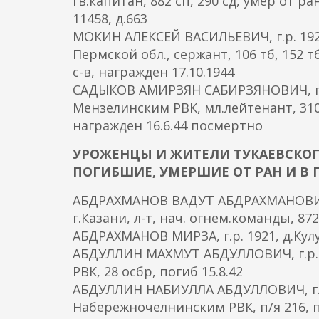
гв.капитан, 882 сп, 290 сд, умер от ра
11458, д.663
МОКИН АЛЕКСЕЙ ВАСИЛЬЕВИЧ, г.р. 1921
Пермской обл., сержант, 106 тб, 152 тб
с-в, награжден 17.10.1944
САДЫКОВ АМИРЗЯН САБИРЗЯНОВИЧ, г.р.
Мензелинским РВК, мл.лейтенант, 310 с
награжден 16.6.44 посмертно
УРОЖЕНЦЫ И ЖИТЕЛИ ТУКАЕВСКОГ
ПОГИБШИЕ, УМЕРШИЕ ОТ РАН И В 
АБДРАХМАНОВ ВАДУТ АБДРАХМАНОВИЧ, г
г.Казани, л-т, нач. огнем.команды, 872
АБДРАХМАНОВ МИРЗА, г.р. 1921, д.Кул
АБДУЛЛИН МАХМУТ АБДУЛЛОВИЧ, г.р. 
РВК, 28 осбр, погиб 15.8.42
АБДУЛЛИН НАБИУЛЛА АБДУЛЛОВИЧ, г.р.
Набережночелнинским РВК, п/я 216, п