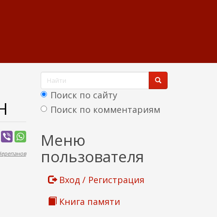
Ф
о
Поиск по сайту
Н
р
Поиск по комментариям
м
Найти
Меню
а
пользователя
Черепанов
п
о
Вход / Регистрация
и
Книга памяти
с