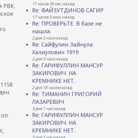
17 часов 30 сек.
назад
 РВК,
Re: ФАЙЗУТДИНОВ САГИР
нское
17 часов 5 мин.
назад
Re: ПРОВЕРЬТЕ. В базе не
го
нашла.
2 дня 3 часа
назад
Re: Сайфулин Зайнула
Халиулович 1919
2 дня 3 часа
назад
Re: ГАРИФУЛЛИН МАНСУР
ЗАКИРОВИЧ. НА
КРЕМНИКЕ НЕТ.
 1158
2 дня 18 часов
назад
жден
Re: ТИМАНИН ГРИГОРИЙ
ЛАЗАРЕВИЧ
3 дня 1 час
назад
Re: ГАРИФУЛЛИН МАНСУР
 оп.
ЗАКИРОВИЧ. НА
КРЕМНИКЕ НЕТ.
К,
3 дня 1 час
назад