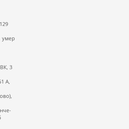
129
, умер
ВК, 3
1 А,
ово),
нче-
б