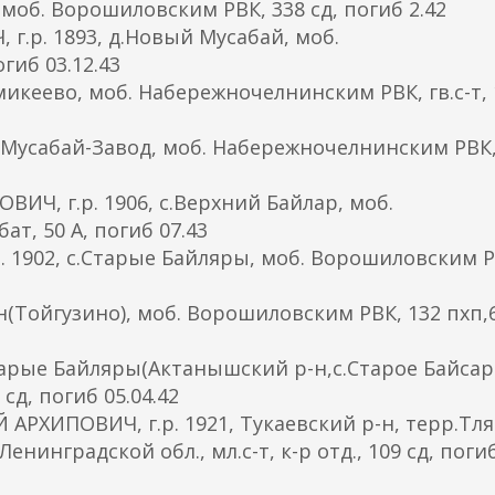
 моб. Ворошиловским РВК, 338 сд, погиб 2.42
.р. 1893, д.Новый Мусабай, моб.
гиб 03.12.43
микеево, моб. Набережночелнинским РВК, гв.с-т, 
с.Мусабай-Завод, моб. Набережночелнинским РВК
Ч, г.р. 1906, с.Верхний Байлар, моб.
ат, 50 А, погиб 07.43
1902, с.Старые Байляры, моб. Ворошиловским Р
н(Тойгузино), моб. Ворошиловским РВК, 132 пхп,6
тарые Байляры(Актанышский р-н,с.Старое Байсар
сд, погиб 05.04.42
РХИПОВИЧ, г.р. 1921, Тукаевский р-н, терр.Тля
енинградской обл., мл.с-т, к-р отд., 109 сд, поги