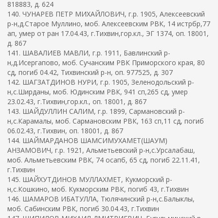
818883, д. 624
140. ЧУНАРЕВ ПЕТР МИХАЙЛОВИЧ, г.р. 1905, Алексеевский
р-н,д.Старое Муллино, моб. Алексеевским РВК, 14 истрбр,77
ап, умер от ран 17.04.43, г.Тихвин,гор.кл., ЭГ 1374, оп. 18001,
д. 867
141. ШАВАЛИЕВ МАВЛИ, г.р. 1911, Бавлинский р-
н,д.Исергапово, моб. Сучанским РВК Приморского края, 80
сд, погиб 04.42, Тихвинский р-н, оп. 977525, д. 307
142. ШАГЗАТДИНОВ НУРИ, г.р. 1905, Зеленодольский р-
н,с.Ширданы, моб. Юдинским РВК, 941 сп,265 сд, умер
23.02.43, г.Тихвин,гор.кл., оп. 18001, д. 867
143. ШАЙДУЛЛИН САЛИМ, г.р. 1899, Сармановский р-
н,с.Карамалы, моб. Сармановским РВК, 163 сп,11 сд, погиб
06.02.43, г.Тихвин, оп. 18001, д. 867
144. ШАЙМАРДАНОВ ШАМСИМУХАМЕТ(ШАУМ)
АНЗАМОВИЧ, г.р. 1921, Альметьевский р-н,с.Урсалабаш,
моб. Альметьевским РВК, 74 осапб, 65 сд, погиб 22.11.41,
г.Тихвин
145. ШАЙХУТДИНОВ МУЛЛАХМЕТ, Кукморский р-
н,с.Кошкино, моб. Кукморским РВК, погиб 43, г.Тихвин
146. ШАМАРОВ ИБАТУЛЛА, Тюлячинский р-н,с.Балыклы,
моб. Сабинским РВК, погиб 30.04.43, г.Тихвин