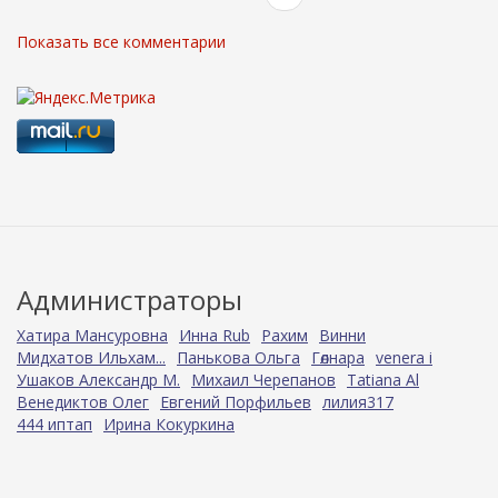
Показать все комментарии
Администраторы
Хатира Мансуровна
Инна Rub
Рахим
Винни
Мидхатов Ильхам...
Панькова Ольга
Гөлнара
venera i
Ушаков Александр М.
Михаил Черепанов
Tatiana Al
Венедиктов Олег
Евгений Порфильев
лилия317
444 иптап
Ирина Кокуркина