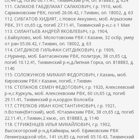
сп,44 сд, погиб 06.11.41, Тихвинский р-н, оп. 818883, д. 624
111. САЛАХОВ ГАБДЕЛАХАТ САЛАХОВИЧ, г.р. 1910, моб.
Сармановским РВК, погиб 26.06.42, г.Тихвин, оп. 18002, д. 63
112. СИБГАТОВ ХИДИЯТ, с.Новое Аккузино, моб. Агрызским
РВК, 311 сп,65 сд, погиб 27.11.41, Тихвинский р-н,с-з 1 Мая
113. СИЛАНТЬЕВ АНДРЕЙ ЯКОВЛЕВИЧ, г.р. 1904,
с.Байзулово, моб. Молотовским РВК г.Казани, 32 осбр, умер
от ран 05.06.42, г.Тихвин, оп. 18002, д. 63
114. СИТДИКОВ ГИЛЬФАН СИТДИКОВИЧ, г.р. 1909,
с.Нуринер, моб. Балтасинским РВК, политрук, 38 сп,65 сд,
погиб 10.12.41, Тихвинский р-н,д.Липная Горка, оп. 818883, д.
1140
115. СОЛОЖУНКОВ МИХАИЛ ФЕДОРОВИЧ, г.Казань, моб.
Кировским РВК г.Казани, погиб, г.Тихвин
116. СТЕПАНОВ СЕМЕН ФЕДОТОВИЧ, г.р. 1920, Алексеевский
р-н,с.Куркуль, моб. Алексеевским РВК, 60 сп,65 сд, погиб
29.11.41, Тихвинский р-н,кордон Воложба
117. СТРЕЛКОВ ИВАН КОНСТАНТИНОВИЧ, г.р. 1921,
п.Воткин(Вятский), моб. Ютазинским РВК, 38 сп,65 сд, погиб
22.11.41, г.Тихвин,2 км.ю., оп. 818883, д. 1140
118. СТРИЖЕНЦЕВ ИЛЬЯ МИХАЙЛОВИЧ, г.р. 1902,
Высокогорский р-н,д.Каймары, моб. Ефимовским РВК
Ленинградской обл., 141 сп,85 сд, погиб 05.10.43, Тихвинский