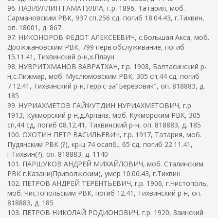
96. НАЗИУЛЛИН ГАМАТУЛЛА, г.р. 1896, Татария, моб.
Сармановским РВК, 937 сп,256 сд, погиб 18.04.43, г.Тихвин,
оп. 18001, д. 867
97. НИКОНОРОВ ФЕДОТ АЛЕКСЕЕВИЧ, с.Большая Акса, моб.
Дрожжановским РВК, 799 перв.обслуживание, погиб
15.11.41, Тихвинский р-н,х.Плаун
98. НУВРИТХМАНОВ ЗАВРАТХАН, г.р. 1908, Балтасинский р-
н,с.Пижмар, моб. Муслюмовским РВК, 305 сп,44 сд, погиб
7.12.41, Тихвинский р-н,терр.с-за"Березовик", оп. 818883, д.
185
99. НУРИАХМЕТОВ ГАЙФУТДИН НУРИАХМЕТОВИЧ, г.р.
1913, Кукморский р-н,д.Арпаяз, моб. Кукморским РВК, 305
сп,44 сд, погиб 08.12.41, Тихвинский р-н, оп. 818883, д. 185
100. ОХОТИН ПЕТР ВАСИЛЬЕВИЧ, г.р. 1917, Татария, моб.
Пудянским РВК (?), кр-ц 74 осапб., 65 сд, погиб 22.11.41,
г.Тихвин(?), оп. 818883, д. 1140
101. ПАРШУКОВ АНДРЕЙ МИХАЙЛОВИЧ, моб. Сталинским
РВК г.Казани(Приволжским), умер 10.06.43, г.Тихвин
102. ПЕТРОВ АНДРЕЙ ТЕРЕНТЬЕВИЧ, г.р. 1906, г.Чистополь,
моб. Чистопольским РВК, погиб 12.41, Тихвинский р-н, оп.
818883, д. 185
103. ПЕТРОВ НИКОЛАЙ РОДИОНОВИЧ, г.р. 1920, Заинский