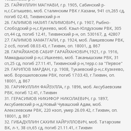
25. ГАЙФУЛЛИН МАГНАВИ, г.р. 1905, Сабинский р-
н,с.Сатышево, моб. Сталинским РВК г.Казани, 941 сп,265 сд,
погиб 02.43, Тихвинский р-н
26. ГАЛИМОВ НАЗИП ГАЛИМОВИЧ, г.р. 1907, Рыбно-
Слободский р-н,с.Кукеево, моб. Кзыл-Юлдузским РВК, 305
сп,44 сд, погиб 12.41, Тихвинский р-н, оп. 530167, д. 42807
27. ГАЛИМОВ ХАМАТГАЛИ, г.р. 1924, моб. Лаишевским РВК,
2 осб, погиб 08.03.43, г.Тихвин, оп. 18001, д. 867
28. ГАРАЙХАНОВ САБИР ГАРАЙХАНОВИЧ,1921, г.р. 1916,
Мамадышский р-н,с.Ишкеево, моб. Таканышским РВК, 31
сп,25 сд, погиб 27.11.41, Тихвинский р-н,терр.с-за "Первое"
29. ГАРИПОВ МАРДАН, г.р. 1908, Тукаевский р-н,с.Кузкеево,
моб. Ворошиловским РВК, погиб 17.03.43, г.Тихвин, оп.
18001, д. 867
30. ГАРИФУЛЛИН ФАЙЗУЛЛА, г.р. 1896, моб. Аксубаевским
РВК, погиб 12.41, г.Тихвин
31. ГЕРАСИМОВ НИКИФОР НИКОЛАЕВИЧ, г.р. 1897,
Аксубаевский р-н,д.Новый Чувашский Адам, моб.
Алексеевским РВК, 220 нзоп, умер 26.09.42, г.Тихвин, оп.
18001, д. 867
32. ГИБАДУЛЛИН САХИМ ХАЙРУЛЛОВИЧ, моб. Татарским
ВК, л-т, 38 сп,65 сд, погиб 21.11.41, г.Тихвин