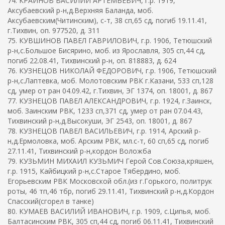
74. КРАЙНОВ ВАСИЛИЙ АРТЕМЬЕВИЧ, г.р. 1919,
Аксубаевский р-н,д.Верхняя Баланда, моб.
Аксубаевским(Читинским), с-т, 38 сп,65 сд, погиб 19.11.41,
г.Тихвин, оп. 977520, д. 311
75. КУВШИНОВ ПАВЕЛ ГАВРИЛОВИЧ, г.р. 1906, Тетюшский
р-н,с.Большое Бисярино, моб. из Ярославля, 305 сп,44 сд,
погиб 22.08.41, Тихвинский р-н, оп. 818883, д. 624
76. КУЗНЕЦОВ НИКОЛАЙ ФЕДОРОВИЧ, г.р. 1906, Тетюшский
р-н,с.Лаптевка, моб. Молотовским РВК г.Казани, 533 сп,128
сд, умер от ран 04.09.42, г.Тихвин, ЭГ 1374, оп. 18001, д. 867
77. КУЗНЕЦОВ ПАВЕЛ АЛЕКСАНДРОВИЧ, г.р. 1924, г.Заинск,
моб. Заинским РВК, 1233 сп,371 сд, умер от ран 07.04.43,
Тихвинский р-н,д.Высокуши, ЭГ 2543, оп. 18001, д. 867
78. КУЗНЕЦОВ ПАВЕЛ ВАСИЛЬЕВИЧ, г.р. 1914, Арский р-
н,д.Ермоловка, моб. Арским РВК, мл.с-т, 60 сп,65 сд, погиб
27.11.41, Тихвинский р-н,кордон Воложба
79. КУЗЬМИН МИХАИЛ КУЗЬМИЧ Герой Сов.Союза,кряшен,
г.р. 1915, Кайбицкий р-н,с.Старое Тябердино, моб.
Егорьевским РВК Московской обл.(из г.Горького, политрук
роты, 46 тп,46 тбр, погиб 29.11.41, Тихвинский р-н,д.Кордон
Спасский(сгорел в танке)
80. КУМАЕВ ВАСИЛИЙ ИВАНОВИЧ, г.р. 1909, с.Ципья, моб.
Балтасинским РВК, 305 сп,44 сд, погиб 06.11.41, Тихвинский