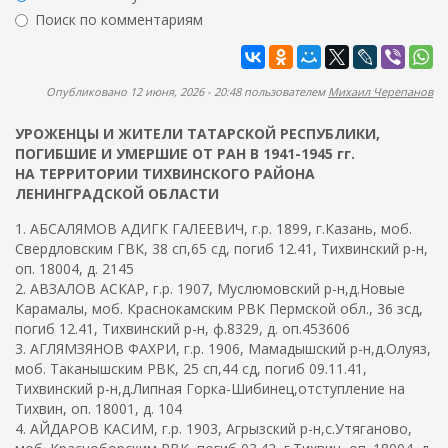
ж
р
Поиск по комментариям
а
м
н
Найти
а
и
ю
п
Опубликовано 12 июня, 2026 - 20:48 пользователем
Михаил Черепанов
о
УРОЖЕНЦЫ И ЖИТЕЛИ ТАТАРСКОЙ РЕСПУБЛИКИ,
и
ПОГИБШИЕ И УМЕРШИЕ ОТ РАН В 1941-1945 гг.
с
НА ТЕРРИТОРИИ ТИХВИНСКОГО РАЙОНА
к
ЛЕНИНГРАДСКОЙ ОБЛАСТИ
а
1. АБСАЛЯМОВ АДИГК ГАЛЕЕВИЧ, г.р. 1899, г.Казань, моб.
Свердловским ГВК, 38 сп,65 сд, погиб 12.41, Тихвинский р-н,
оп. 18004, д. 2145
2. АВЗАЛОВ АСКАР, г.р. 1907, Муслюмовский р-н,д.Новые
Карамалы, моб. Краснокамским РВК Пермской обл., 36 зсд,
погиб 12.41, Тихвинский р-н, ф.8329, д. оп.453606
3. АГЛЯМЗЯНОВ ФАХРИ, г.р. 1906, Мамадышский р-н,д.Олуяз,
моб. Таканышским РВК, 25 сп,44 сд, погиб 09.11.41,
Тихвинский р-н,д.Липная Горка-Шибинец,отступление на
Тихвин, оп. 18001, д. 104
4. АЙДАРОВ КАСИМ, г.р. 1903, Агрызский р-н,с.Утяганово,