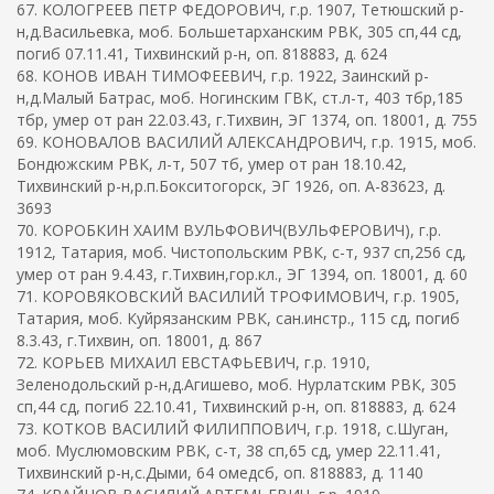
67. КОЛОГРЕЕВ ПЕТР ФЕДОРОВИЧ, г.р. 1907, Тетюшский р-
н,д.Васильевка, моб. Большетарханским РВК, 305 сп,44 сд,
погиб 07.11.41, Тихвинский р-н, оп. 818883, д. 624
68. КОНОВ ИВАН ТИМОФЕЕВИЧ, г.р. 1922, Заинский р-
н,д.Малый Батрас, моб. Ногинским ГВК, ст.л-т, 403 тбр,185
тбр, умер от ран 22.03.43, г.Тихвин, ЭГ 1374, оп. 18001, д. 755
69. КОНОВАЛОВ ВАСИЛИЙ АЛЕКСАНДРОВИЧ, г.р. 1915, моб.
Бондюжским РВК, л-т, 507 тб, умер от ран 18.10.42,
Тихвинский р-н,р.п.Бокситогорск, ЭГ 1926, оп. А-83623, д.
3693
70. КОРОБКИН ХАИМ ВУЛЬФОВИЧ(ВУЛЬФЕРОВИЧ), г.р.
1912, Татария, моб. Чистопольским РВК, с-т, 937 сп,256 сд,
умер от ран 9.4.43, г.Тихвин,гор.кл., ЭГ 1394, оп. 18001, д. 60
71. КОРОВЯКОВСКИЙ ВАСИЛИЙ ТРОФИМОВИЧ, г.р. 1905,
Татария, моб. Куйрязанским РВК, сан.инстр., 115 сд, погиб
8.3.43, г.Тихвин, оп. 18001, д. 867
72. КОРЬЕВ МИХАИЛ ЕВСТАФЬЕВИЧ, г.р. 1910,
Зеленодольский р-н,д.Агишево, моб. Нурлатским РВК, 305
сп,44 сд, погиб 22.10.41, Тихвинский р-н, оп. 818883, д. 624
73. КОТКОВ ВАСИЛИЙ ФИЛИППОВИЧ, г.р. 1918, с.Шуган,
моб. Муслюмовским РВК, с-т, 38 сп,65 сд, умер 22.11.41,
Тихвинский р-н,с.Дыми, 64 омедсб, оп. 818883, д. 1140