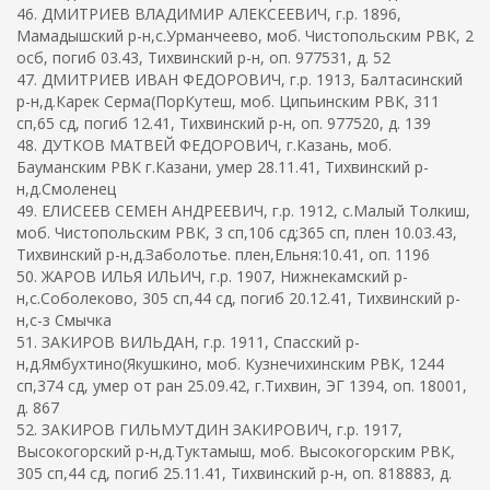
46. ДМИТРИЕВ ВЛАДИМИР АЛЕКСЕЕВИЧ, г.р. 1896,
Мамадышский р-н,с.Урманчеево, моб. Чистопольским РВК, 2
осб, погиб 03.43, Тихвинский р-н, оп. 977531, д. 52
47. ДМИТРИЕВ ИВАН ФЕДОРОВИЧ, г.р. 1913, Балтасинский
р-н,д.Карек Серма(ПорКутеш, моб. Ципьинским РВК, 311
сп,65 сд, погиб 12.41, Тихвинский р-н, оп. 977520, д. 139
48. ДУТКОВ МАТВЕЙ ФЕДОРОВИЧ, г.Казань, моб.
Бауманским РВК г.Казани, умер 28.11.41, Тихвинский р-
н,д.Смоленец
49. ЕЛИСЕЕВ СЕМЕН АНДРЕЕВИЧ, г.р. 1912, с.Малый Толкиш,
моб. Чистопольским РВК, 3 сп,106 сд;365 сп, плен 10.03.43,
Тихвинский р-н,д.Заболотье. плен,Ельня:10.41, оп. 1196
50. ЖАРОВ ИЛЬЯ ИЛЬИЧ, г.р. 1907, Нижнекамский р-
н,с.Соболеково, 305 сп,44 сд, погиб 20.12.41, Тихвинский р-
н,с-з Смычка
51. ЗАКИРОВ ВИЛЬДАН, г.р. 1911, Спасский р-
н,д.Ямбухтино(Якушкино, моб. Кузнечихинским РВК, 1244
сп,374 сд, умер от ран 25.09.42, г.Тихвин, ЭГ 1394, оп. 18001,
д. 867
52. ЗАКИРОВ ГИЛЬМУТДИН ЗАКИРОВИЧ, г.р. 1917,
Высокогорский р-н,д.Туктамыш, моб. Высокогорским РВК,
305 сп,44 сд, погиб 25.11.41, Тихвинский р-н, оп. 818883, д.