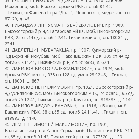
39. ГРИШИН НИКОЛАЙ ФЕДОРОВИЧ, г.р. 1916, с.Новое
Мамонино, моб. Высокогорским РВК, погиб 01.42,
г.Тихвин,кл.Фишева Гора:"Долг",г.Череповец, медальон, оп.
87129, д. 46
40. ГУБАЙДУЛЛИН ГУСМАН ГУБАЙДУЛЛОВИЧ, г.р. 1909,
Высокогорский р-н,с.Татарская Айша, моб. Высокогорским
РВК, 25 сп,44 сд, погиб 12.41, Тихвинский р-н, оп. 18004, д.
2541
41. ДАВЛЕТШИН МУБАРАКША, г.р. 1907, Кукморский р-
н,д.Верхний Искубаш, моб. Таканышским РВК, 305 сп,44 сд,
погиб 07.11.41, Тихвинский р-н, оп. 818883, д. 624
42. ДАНИЛОВ ВИКТОР АЛЕКСАНДРОВИЧ, г.р. 1924, моб.
Арским РВК, мл.с-т, 533 сп,128 сд, умер 28.02.43, г.Тихвин,
оп. 18001, д. 867
43. ДАНИЛОВ ПЕТР ЕФИМОВИЧ, г.р. 1921, Высокогорский р-
н,Дубъязский с/с, моб. Высокогорским РВК, 74 осапб., 65 сд,
погиб 25.12.41, Тихвинский р-н,с.Крутиха, оп. 818883, д. 1140
44. ДАНИЛОВ ФЕДОР ИВАНОВИЧ, г.р. 1916, п.Бавлы, моб.
Бавлинским РВК, 38 сп,65 сд, погиб 24.11.41, г.Тихвин, оп.
818883, д. 1140
45. ДЕМЕЕВ ТИМОФЕЙ МАКСИМОВИЧ, г.р. 1901,
Балтасинский р-н,д.Карек-Серма, моб. Ципьинским РВК, 311
сп,65 сд, погиб 01.42, Тихвинский р-н, оп. 977520, д. 139