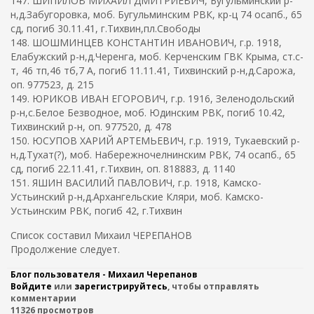
147. ШИПИЛОВ МИХАИЛ ДМИТРИЕВИЧ, Бугульминский р-
н,д.Забугоровка, моб. Бугульминским РВК, кр-ц 74 осапб., 65
сд, погиб 30.11.41, г.Тихвин,пл.Свободы
148. ШОШМИНЦЕВ КОНСТАНТИН ИВАНОВИЧ, г.р. 1918,
Елабужский р-н,д.Черенга, моб. Керченским ГВК Крыма, ст.с-
т, 46 тп,46 тб,7 А, погиб 11.11.41, Тихвинский р-н,д.Сарожа,
оп. 977523, д. 215
149. ЮРИКОВ ИВАН ЕГОРОВИЧ, г.р. 1916, Зеленодольский
р-н,с.Белое Безводное, моб. Юдинским РВК, погиб 10.42,
Тихвинский р-н, оп. 977520, д. 478
150. ЮСУПОВ ХАРИЙ АРТЕМЬЕВИЧ, г.р. 1919, Тукаевский р-
н,д.Тухат(?), моб. Набережночелнинским РВК, 74 осапб., 65
сд, погиб 22.11.41, г.Тихвин, оп. 818883, д. 1140
151. ЯШИН ВАСИЛИЙ ПАВЛОВИЧ, г.р. 1918, Камско-
Устьинский р-н,д.Архангельские Кляри, моб. Камско-
Устьинским РВК, погиб 42, г.Тихвин
Список составил Михаил ЧЕРЕПАНОВ
Продолжение следует.
Блог пользователя - Михаил Черепанов
Войдите
или
зарегистрируйтесь
, чтобы отправлять
комментарии
11326 просмотров