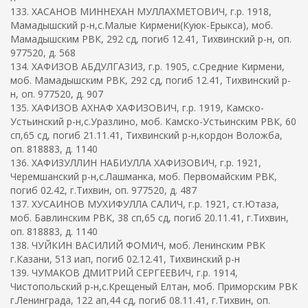
133. ХАСАНОВ МИННЕХАН МУЛЛАХМЕТОВИЧ, г.р. 1918,
Мамадышский р-н,с.Малые Кирмени(Куюк-Ерыкса), моб.
Мамадышским РВК, 292 сд, погиб 12.41, Тихвинский р-н, оп.
977520, д. 568
134. ХАФИЗОВ АБДУЛГАЗИЗ, г.р. 1905, с.Средние Кирмени,
моб. Мамадышским РВК, 292 сд, погиб 12.41, Тихвинский р-
н, оп. 977520, д. 907
135. ХАФИЗОВ АХНАФ ХАФИЗОВИЧ, г.р. 1919, Камско-
Устьинский р-н,с.Уразлино, моб. Камско-Устьинским РВК, 60
сп,65 сд, погиб 21.11.41, Тихвинский р-н,кордон Воложба,
оп. 818883, д. 1140
136. ХАФИЗУЛЛИН НАБИУЛЛА ХАФИЗОВИЧ, г.р. 1921,
Черемшанский р-н,с.Лашманка, моб. Первомайским РВК,
погиб 02.42, г.Тихвин, оп. 977520, д. 487
137. ХУСАИНОВ МУХИФУЛЛА САЛИЧ, г.р. 1921, ст.Ютаза,
моб. Бавлинским РВК, 38 сп,65 сд, погиб 20.11.41, г.Тихвин,
оп. 818883, д. 1140
138. ЧУЙКИН ВАСИЛИЙ ФОМИЧ, моб. Ленинским РВК
г.Казани, 513 иап, погиб 02.12.41, Тихвинский р-н
139. ЧУМАКОВ ДМИТРИЙ СЕРГЕЕВИЧ, г.р. 1914,
Чистопольский р-н,с.Крещеный Елтан, моб. Приморским РВК
г.Ленинграда, 122 ап,44 сд, погиб 08.11.41, г.Тихвин, оп.