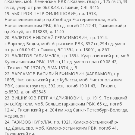
г.Казань, моб. Ленинским РВК г.Казани, гв.кр-ц, 125 гв.сп,43
гв.сд, умер от ран 06.08.43, г.Тихвин, СЭГ 3415
19. БЫСТРОВ ПЕТР ФИЛИППОВИЧ, г.р. 1918,
Новошешминский р-н,с.Слобода Екатерининская, моб.
Новошешминским РВК, 65 сд, погиб 21.12.41, Тихвинский р-
н,с.Кокуй, оп. 818883, д. 1140
20. ВАЛЕТОВ НИКОЛАЙ ГЕРАСИМОВИЧ, г.р. 1914,
с.Варклед-Бодья, моб. Агрызским РВК, 857 сп,294 сд, умер
от ран 06.09.42, г.Тихвин, ЭГ 1394, оп. 18001, д. 867
21. ВАЛИТОВ ГАЛИМУЛЛА, г.р. 1894, Куаргазинский р-н, моб.
Куаргазинским РВК, 163 сп,11 сд, умер от ран 09.08.42,
г.Тихвин, ЭГ 1374 (9, ВМА 1374, д. 5
22. ВАРЛАМОВ ВАСИЛИЙ ЕФИМОВИЧ (ХАРЛАМОВ), г.р.
1895, Чистопольский р-н,с.Кубассы, моб. Чистопольским
РВК, санинструктор, 392 зсп, погиб 19.01.43, г.Тихвин,
ф.8592, д. оп.453545
23. ВИШНЯКОВ ПЕТР АНДРИЯНОВИЧ, г.р. 1919, Тетюшский
р-н,с.Киртели, моб. Большетарханским РВК, 65 сд, погиб
12.41, Тихвинский р-н,204 км ж/д Санкт-Петербург-Вологда,
медальон
24. ГАЗИЗОВ НУРУЛЛА, г.р. 1921, Камско-Устьинский р-
н,д.Данышево, моб. Камско-Устьинским РВК, погиб 41,
Тихвинский р-н