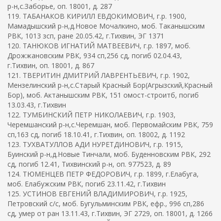
р-н,с.Заборье, оп. 18001, д. 287
119. ТАБАНАКОВ КИРИЛЛ ЕВДОКИМОВИЧ, г.р. 1900,
Мамадышский р-н,д.Новое Мочалкино, моб. Таканышским
РВК, 1013 зсп, ране 20.05.42, г.Тихвин, ЭГ 1371
120. ТАНЮКОВ ИГНАТИЙ МАТВЕЕВИЧ, г.р. 1897, моб.
Дрожжановским РВК, 934 сп,256 сд, погиб 02.04.43,
г.Тихвин, оп. 18001, д. 867
121. ТВЕРИТИН ДМИТРИЙ ЛАВРЕНТЬЕВИЧ, г.р. 1902,
Мензелинский р-н,с.Старый Красный Бор(Агрызский,Красный
Бор), моб. Актанышским РВК, 151 омост-строитб, погиб
13.03.43, г.Тихвин
122. ТУМБИНСКИЙ ПЕТР НИКОЛАЕВИЧ, г.р. 1903,
Черемшанский р-н,с.Черемшан, моб. Первомайским РВК, 759
сп,163 сд, погиб 18.10.41, г.Тихвин, оп. 18002, д. 1192
123. ТУХВАТУЛЛОВ АДИ НУРЕТДИНОВИЧ, г.р. 1915,
Буинский р-н,д.Новые Тинчали, моб. Буденновским РВК, 292
сд, погиб 12.41, Тихвинский р-н, оп. 977523, д. 89
124. ТЮМЕНЦЕВ ПЕТР ФЕДОРОВИЧ, г.р. 1899, г.Елабуга,
моб. Елабужским РВК, погиб 23.11.42, г.Тихвин
125. УСТИНОВ ЕВГЕНИЙ ВЛАДИМИРОВИЧ, г.р. 1925,
Петровский с/с, моб. Бугульминским РВК, ефр., 996 сп,286
сд, умер от ран 13.11.43, г.Тихвин, ЭГ 2729, оп. 18001, д. 1266