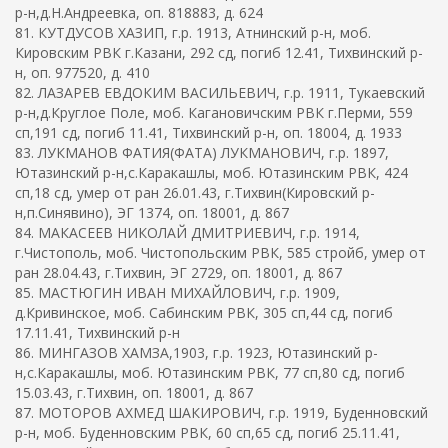
р-н,д.Н.Андреевка, оп. 818883, д. 624
81. КУТДУСОВ ХАЗИП, г.р. 1913, Атнинский р-н, моб.
Кировским РВК г.Казани, 292 сд, погиб 12.41, Тихвинский р-
н, оп. 977520, д. 410
82. ЛАЗАРЕВ ЕВДОКИМ ВАСИЛЬЕВИЧ, г.р. 1911, Тукаевский
р-н,д.Круглое Поле, моб. Кагановичским РВК г.Перми, 559
сп,191 сд, погиб 11.41, Тихвинский р-н, оп. 18004, д. 1933
83. ЛУКМАНОВ ФАТИЯ(ФАТА) ЛУКМАНОВИЧ, г.р. 1897,
Ютазинский р-н,с.Каракашлы, моб. Ютазинским РВК, 424
сп,18 сд, умер от ран 26.01.43, г.Тихвин(Кировский р-
н,п.Синявино), ЭГ 1374, оп. 18001, д. 867
84. МАКАСЕЕВ НИКОЛАЙ ДМИТРИЕВИЧ, г.р. 1914,
г.Чистополь, моб. Чистопольским РВК, 585 стройб, умер от
ран 28.04.43, г.Тихвин, ЭГ 2729, оп. 18001, д. 867
85. МАСТЮГИН ИВАН МИХАЙЛОВИЧ, г.р. 1909,
д.Кривинское, моб. Сабинским РВК, 305 сп,44 сд, погиб
17.11.41, Тихвинский р-н
86. МИНГАЗОВ ХАМЗА,1903, г.р. 1923, Ютазинский р-
н,с.Каракашлы, моб. Ютазинским РВК, 77 сп,80 сд, погиб
15.03.43, г.Тихвин, оп. 18001, д. 867
87. МОТОРОВ АХМЕД ШАКИРОВИЧ, г.р. 1919, Буденновский
р-н, моб. Буденновским РВК, 60 сп,65 сд, погиб 25.11.41,