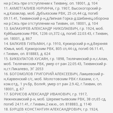
на р.Сясь при отступлении к Тихвину, оп. 18001, д. 104
11. АХМЕТГАЛИЕВ НУРИНЧА, г.р. 1907, Высокогорский р-
н,д.Казаклар, моб. Дубъязским РВК, 25 сп,44 сд, погиб
09.11.41, Тихвинский р-н,д.Липная Горка-д.Шибинец,оборона
на р.Сясь при отступлении на Тихвин, оп. 18001, д. 104
13. БАЛАКИРЕВ АЛЕКСАНДР НИКОЛАЕВИЧ, г.р. 1924, моб.
Куйбышевским РВК, 1236 сп,372 сд, погиб 22.03.43, г.Тихвин,
оп. 18001, д. 867
14. БАЛКИЕВ ГИЛЬМАН, г.р. 1910, Кукморский р-н,д.Верхняя
Юмья, моб. Кукморским РВК, 805 сп,44 сд, погиб 06.11.41,
г.Тихвин, оп. 818883, д. 624
15. БИКБУЛАТОВ ХУСАЯН, г.р. 1898, Тюлячинский р-н,с.Алан,
моб. Тюлячинским РВК, умер от ран 22.05.43, Тихвинский р-
н,ст.Пикалево, ЭГ 2053
16. БОГОМОЛОВ ГРИГОРИЙ АЛЕКСЕЕВИЧ, Лаишевский р-
н,Карвенский с/с, моб. Молотовским РВК г.Казани, с-т,
ком.отд., 1 уч.бр, ВолхФ, умер от ран 2.9.42, г.Тихвин, оп.
18001, д. 67
17. БОРИСОВ АЛЕКСАНДР ИВАНОВИЧ, г.р. 1917,
Нижнекамский р-н, моб. Шереметьевским РВК, 38 сп,65 сд,
погиб 24.11.41, г.Тихвин,2 км.ю., оп. 818883, д. 1140
18. БУРЦЕВ КОНСТАНТИН АЛЕКСАНДРОВИЧ, г.р. 1924,