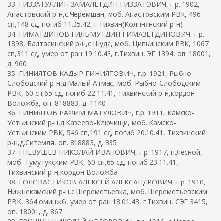
33. ГИЗЗАТУЛЛИН ЗАМАЛЕТДИН ГИЗЗАТОВИЧ, г.р. 1902,
Апастовский р-н,с.Черемшан, моб. Апастовским РВК, 496
сп,148 сд, погиб 11.05.42, г.Тихвин(Колпнянский р-н)
34. ГИМАТДИНОВ ГИЛЬМУТДИН ГИМАЗЕТДИНОВИЧ, г.р.
1898, Балтасинский р-н,с.Шуда, моб. Ципьинским РВК, 1067
сп,311 сд, умер от ран 19.10.43, г.Тихвин, ЭГ 1394, оп. 18001,
д. 960
35. ГИНИЯТОВ КАДЫР ГИНИЯТОВИЧ, г.р. 1921, Рыбно-
Слободский р-н,д.Малый Атмас, моб. Рыбно-Слободским
РВК, 60 сп,65 сд, погиб 22.11.41, Тихвинский р-н,кордон
Воложба, оп. 818883, д. 1140
36. ГИНИЯТОВ РАФИМ МАТУЛОВИЧ, г.р. 1911, Камско-
Устьинский р-н,д.Казеево-Ключищи, моб. Камско-
Устьинским РВК, 546 сп,191 сд, погиб 20.10.41, Тихвинский
р-н,д.Ситемля, оп. 818883, д. 335
37. ГНЕВУШЕВ НИКОЛАЙ ИВАНОВИЧ, г.р. 1917, п.Лесной,
моб. Тумутукским РВК, 60 сп,65 сд, погиб 23.11.41,
Тихвинский р-н,кордон Воложба
38. ГОЛОВАСТИКОВ АЛЕКСЕЙ АЛЕКСАНДРОВИЧ, г.р. 1910,
Нижнекамский р-н,с.Шереметьевка, моб. Шереметьевским
РВК, 364 оминжб, умер от ран 18.01.43, г.Тихвин, СЭГ 3415,
оп. 18001, д. 867