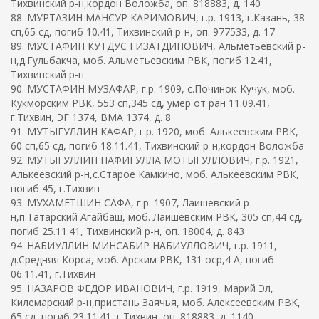
Тихвинский р-н,кордон Воложба, оп. 818883, д. 140
88. МУРТАЗИН МАНСУР КАРИМОВИЧ, г.р. 1913, г.Казань, 38
сп,65 сд, погиб 10.41, Тихвинский р-н, оп. 977533, д. 17
89. МУСТАФИН КУТДУС ГИЗАТДИНОВИЧ, Альметьевский р-
н,д.Гульбакча, моб. Альметьевским РВК, погиб 12.41,
Тихвинский р-н
90. МУСТАФИН МУЗАФАР, г.р. 1909, с.Починок-Кучук, моб.
Кукморским РВК, 553 сп,345 сд, умер от ран 11.09.41,
г.Тихвин, ЭГ 1374, ВМА 1374, д. 8
91. МУТЫГУЛЛИН КАФАР, г.р. 1920, моб. Алькеевским РВК,
60 сп,65 сд, погиб 18.11.41, Тихвинский р-н,кордон Воложба
92. МУТЫГУЛЛИН НАФИГУЛЛА МОТЫГУЛЛОВИЧ, г.р. 1921,
Алькеевский р-н,с.Старое Камкино, моб. Алькеевским РВК,
погиб 45, г.Тихвин
93. МУХАМЕТШИН САФА, г.р. 1907, Лаишевский р-
н,п.Татарский Агайбаш, моб. Лаишевским РВК, 305 сп,44 сд,
погиб 25.11.41, Тихвинский р-н, оп. 18004, д. 843
94. НАБИУЛЛИН МИНСАБИР НАБИУЛЛОВИЧ, г.р. 1911,
д.Средняя Корса, моб. Арским РВК, 131 оср,4 А, погиб
06.11.41, г.Тихвин
95. НАЗАРОВ ФЕДОР ИВАНОВИЧ, г.р. 1919, Марий Эл,
Килемарский р-н,пристань Заячья, моб. Алексеевским РВК,
65 сд, погиб 23.11.41, г.Тихвин, оп. 818883, д. 1140