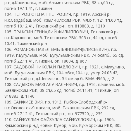
р-н,д.Калиновка, моб. Альметьевским РВК, 38 сп,65 сд,
погиб 19.11.41, г.Тихвин
104. ПЕТРОВ СТЕПАН ПЕТРОВИЧ, г.р. 1919, Арский р-
н,с.Сердебаш, моб. Кзыл-Юлским РВК, мл.с-т, 121 тп,60 тд,
погиб 18.12.41, Тихвинский р-н, оп. 818883, д. 1210
105. ПРАКСИН ГЕННАДИЙ ФИЛИППОВИЧ, Тетюшский р-
н,с.Кадышево, моб. Тетюшским РВК, 305 сп,44 сд, погиб
10.41, Тихвинский р-н
106. РОМАНОВ ПАВЕЛ ЕМЕЛЬЯНОВИЧ(ЕЛИСЕЕВИЧ), г.р.
1919, г.Бугульма, моб. Бугульминским РВК, 74 осапб., 65 сд,
погиб 22.11.41, г.Тихвин, оп. 18004, д. 867
107. САДОВОЙ НИКОЛАЙ ПАВЛОВИЧ, г.р. 1921, с.Микулино,
моб. Бугульминским РВК, 104 обсв,104 тд, умер 24.03.42,
Тихвинский р-н,д.Шевелево, 54 омедсб, ВМА 4965, д. 2
108. САДЫКОВ МАЗГАЛУ ВАЛЕЕВИЧ, г.р. 1916, п.Бавлы, моб.
Бавлинским РВК, 38 сп,65 сд, погиб 24.11.41, г.Тихвин, оп.
818883, д. 1140
109. САЙФИЕВ ЗИЯ, г.р. 1913, Рыбно-Слободский р-
н,с.Околоток-Янгасала, моб. Таканышским РВК, 292 сд,
погиб 27.12.41, Тихвинский р-н, оп. 977520, д. 239
110. САЙФУЛЛИН ФАЙЗУЛЛА САЙФУЛЛОВИЧ, г.р. 1906,
Кукморский р-н,д.Новый Кумор, моб. Кукморским РВК, 305