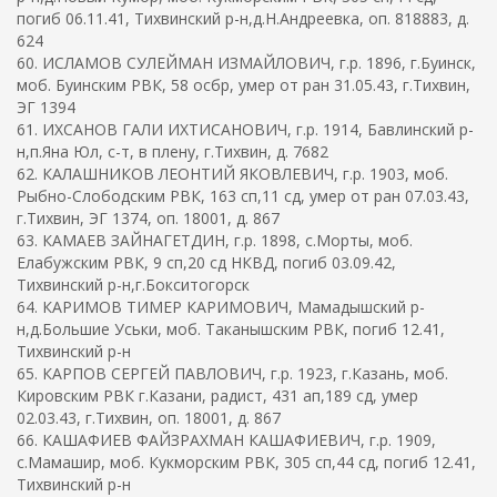
погиб 06.11.41, Тихвинский р-н,д.Н.Андреевка, оп. 818883, д.
624
60. ИСЛАМОВ СУЛЕЙМАН ИЗМАЙЛОВИЧ, г.р. 1896, г.Буинск,
моб. Буинским РВК, 58 осбр, умер от ран 31.05.43, г.Тихвин,
ЭГ 1394
61. ИХСАНОВ ГАЛИ ИХТИСАНОВИЧ, г.р. 1914, Бавлинский р-
н,п.Яна Юл, с-т, в плену, г.Тихвин, д. 7682
62. КАЛАШНИКОВ ЛЕОНТИЙ ЯКОВЛЕВИЧ, г.р. 1903, моб.
Рыбно-Слободским РВК, 163 сп,11 сд, умер от ран 07.03.43,
г.Тихвин, ЭГ 1374, оп. 18001, д. 867
63. КАМАЕВ ЗАЙНАГЕТДИН, г.р. 1898, с.Морты, моб.
Елабужским РВК, 9 сп,20 сд НКВД, погиб 03.09.42,
Тихвинский р-н,г.Бокситогорск
64. КАРИМОВ ТИМЕР КАРИМОВИЧ, Мамадышский р-
н,д.Большие Уськи, моб. Таканышским РВК, погиб 12.41,
Тихвинский р-н
65. КАРПОВ СЕРГЕЙ ПАВЛОВИЧ, г.р. 1923, г.Казань, моб.
Кировским РВК г.Казани, радист, 431 ап,189 сд, умер
02.03.43, г.Тихвин, оп. 18001, д. 867
66. КАШАФИЕВ ФАЙЗРАХМАН КАШАФИЕВИЧ, г.р. 1909,
с.Мамашир, моб. Кукморским РВК, 305 сп,44 сд, погиб 12.41,
Тихвинский р-н