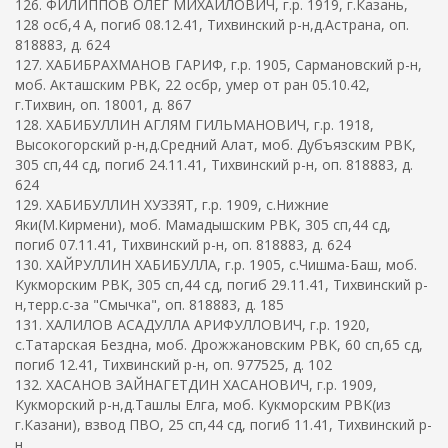
126. ФИЛИППОВ ОЛЕГ МИХАЙЛОВИЧ, г.р. 1919, г.Казань,
128 осб,4 А, погиб 08.12.41, Тихвинский р-н,д.Астрана, оп.
818883, д. 624
127. ХАБИБРАХМАНОВ ГАРИФ, г.р. 1905, Сармановский р-н,
моб. Акташским РВК, 22 осбр, умер от ран 05.10.42,
г.Тихвин, оп. 18001, д. 867
128. ХАБИБУЛЛИН АГЛЯМ ГИЛЬМАНОВИЧ, г.р. 1918,
Высокогорский р-н,д.Средний Алат, моб. Дубъязским РВК,
305 сп,44 сд, погиб 24.11.41, Тихвинский р-н, оп. 818883, д.
624
129. ХАБИБУЛЛИН ХУЗЗЯТ, г.р. 1909, с.Нижние
Яки(М.Кирмени), моб. Мамадышским РВК, 305 сп,44 сд,
погиб 07.11.41, Тихвинский р-н, оп. 818883, д. 624
130. ХАЙРУЛЛИН ХАБИБУЛЛА, г.р. 1905, с.Чишма-Баш, моб.
Кукморским РВК, 305 сп,44 сд, погиб 29.11.41, Тихвинский р-
н,терр.с-за "Смычка", оп. 818883, д. 185
131. ХАЛИЛОВ АСАДУЛЛА АРИФУЛЛОВИЧ, г.р. 1920,
с.Татарская Бездна, моб. Дрожжановским РВК, 60 сп,65 сд,
погиб 12.41, Тихвинский р-н, оп. 977525, д. 102
132. ХАСАНОВ ЗАЙНАГЕТДИН ХАСАНОВИЧ, г.р. 1909,
Кукморский р-н,д.Ташлы Елга, моб. Кукморским РВК(из
г.Казани), взвод ПВО, 25 сп,44 сд, погиб 11.41, Тихвинский р-
н