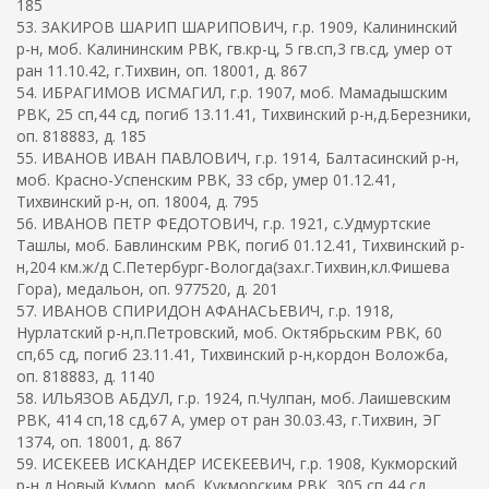
185
53. ЗАКИРОВ ШАРИП ШАРИПОВИЧ, г.р. 1909, Калининский
р-н, моб. Калининским РВК, гв.кр-ц, 5 гв.сп,3 гв.сд, умер от
ран 11.10.42, г.Тихвин, оп. 18001, д. 867
54. ИБРАГИМОВ ИСМАГИЛ, г.р. 1907, моб. Мамадышским
РВК, 25 сп,44 сд, погиб 13.11.41, Тихвинский р-н,д.Березники,
оп. 818883, д. 185
55. ИВАНОВ ИВАН ПАВЛОВИЧ, г.р. 1914, Балтасинский р-н,
моб. Красно-Успенским РВК, 33 сбр, умер 01.12.41,
Тихвинский р-н, оп. 18004, д. 795
56. ИВАНОВ ПЕТР ФЕДОТОВИЧ, г.р. 1921, с.Удмуртские
Ташлы, моб. Бавлинским РВК, погиб 01.12.41, Тихвинский р-
н,204 км.ж/д С.Петербург-Вологда(зах.г.Тихвин,кл.Фишева
Гора), медальон, оп. 977520, д. 201
57. ИВАНОВ СПИРИДОН АФАНАСЬЕВИЧ, г.р. 1918,
Нурлатский р-н,п.Петровский, моб. Октябрьским РВК, 60
сп,65 сд, погиб 23.11.41, Тихвинский р-н,кордон Воложба,
оп. 818883, д. 1140
58. ИЛЬЯЗОВ АБДУЛ, г.р. 1924, п.Чулпан, моб. Лаишевским
РВК, 414 сп,18 сд,67 А, умер от ран 30.03.43, г.Тихвин, ЭГ
1374, оп. 18001, д. 867
59. ИСЕКЕЕВ ИСКАНДЕР ИСЕКЕЕВИЧ, г.р. 1908, Кукморский
р-н,д.Новый Кумор, моб. Кукморским РВК, 305 сп,44 сд,