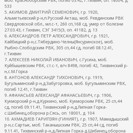
моб. Красноборским РВК, погиб 03.42, г.Тихвин, оп. 18004, д.
533
5. АКИМОВ ДМИТРИЙ СЕМЕНОВИЧ, г.р. 1920,
Альметьевский р-н,п.Русский Акташ, моб. Ревдинским РВК
Свердловской обл., мл.с-т, 260 сп,168 сд, умер от болезни
27.03.43, г.Тихвин, СЭГ 3415(Э, оп. 41182, д. 13
6. АЛЕКСАНДРОВ ПЕТР АЛЕКСАНДРОВИЧ, г.р. 1921,
Кайбицкий р-н,с.Тябердино-Челны(Янсуринское), моб.
Рыбно-Слободским РВК, 305 сп,44 сд, погиб 08.12.41,
г.Тихвин
7. АЛЕКСЕЕВ НИКОЛАЙ ИВАНОВИЧ, с.Гусиха, моб.
Куйбышевским РВК, ст.с-т, в/ч 8498, погиб 42, Тихвинский р-
н,с.М.Горка
8. АНТОНОВ АЛЕКСАНДР ТИХОНОВИЧ, г.р. 1919,
Бугульминский р-н,д.Забугоровка, моб. Бугульминским РВК,
погиб 12.41, г.Тихвин
9. АФАНАСЬЕВ АЛЕКСАНДР АФАНАСЬЕВИЧ, г.р. 1906,
Кукморский р-н,д.Куркино, моб. Кукморским РВК, 25 сп,44
сд, погиб 09.11.41, Тихвинский р-н,д.Липная Горка-
с.Шибинец,оборона р.Сясь, оп. 18001, д. 104
10. АХМАДИЕВ ГАРИПЗЯН (ГИНИЯТ), г.р. 1907, Мамадышский
р-н,с.Сартык, моб. Таканышским РВК, 25 сп,44 сд, погиб
9.11.41, Тихвинский р-н,д.Липная Горка-д.Шибинец,оборона