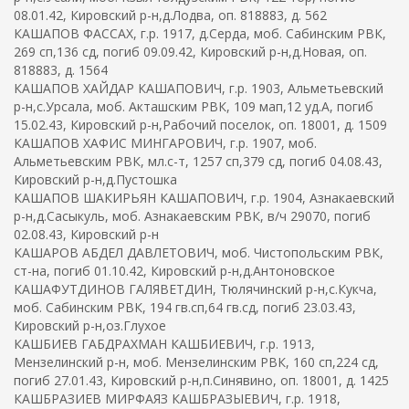
08.01.42, Кировский р-н,д.Лодва, оп. 818883, д. 562
КАШАПОВ ФАССАХ, г.р. 1917, д.Серда, моб. Сабинским РВК,
269 сп,136 сд, погиб 09.09.42, Кировский р-н,д.Новая, оп.
818883, д. 1564
КАШАПОВ ХАЙДАР КАШАПОВИЧ, г.р. 1903, Альметьевский
р-н,с.Урсала, моб. Акташским РВК, 109 мап,12 уд.А, погиб
15.02.43, Кировский р-н,Рабочий поселок, оп. 18001, д. 1509
КАШАПОВ ХАФИС МИНГАРОВИЧ, г.р. 1907, моб.
Альметьевским РВК, мл.с-т, 1257 сп,379 сд, погиб 04.08.43,
Кировский р-н,д.Пустошка
КАШАПОВ ШАКИРЬЯН КАШАПОВИЧ, г.р. 1904, Азнакаевский
р-н,д.Сасыкуль, моб. Азнакаевским РВК, в/ч 29070, погиб
02.08.43, Кировский р-н
КАШАРОВ АБДЕЛ ДАВЛЕТОВИЧ, моб. Чистопольским РВК,
ст-на, погиб 01.10.42, Кировский р-н,д.Антоновское
КАШАФУТДИНОВ ГАЛЯВЕТДИН, Тюлячинский р-н,с.Кукча,
моб. Сабинским РВК, 194 гв.сп,64 гв.сд, погиб 23.03.43,
Кировский р-н,оз.Глухое
КАШБИЕВ ГАБДРАХМАН КАШБИЕВИЧ, г.р. 1913,
Мензелинский р-н, моб. Мензелинским РВК, 160 сп,224 сд,
погиб 27.01.43, Кировский р-н,п.Синявино, оп. 18001, д. 1425
КАШБРАЗИЕВ МИРФАЯЗ КАШБРАЗЫЕВИЧ, г.р. 1918,