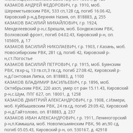
КАЗАКОВ АНДРЕЙ ФЕДОРОВИЧ, г.р. 1910, моб.
Шереметьевским РВК, 533 сп,128 сд, погиб 16.06.42,
Кировский р-н,д.Верхняя Назия, оп. 818883, д. 255
КАЗАКОВ ВАСИЛИЙ МИХАЙЛОВИЧ, г.р. 1924,
Менделеевский р-н,с.Брюшли, моб. Бондюжским РВК,
Волховский фронт, погиб 04.02.43, Кировский р-н, оп.
105609, д. 17
КАЗАКОВ ВАСИЛИЙ НИКОЛАЕВИЧ, г.р. 1903, г.Казань, моб.
Новосибирским РВК, 281 сд, погиб 42, Кировский р-
н,ст.Погостье
КАЗАКОВ ВАСИЛИЙ ПЕТРОВИЧ, г.р. 1915, моб. Буинским
РВК, гв.кр-ц, 13 гв.сп,3 гв.сд, погиб 27.08.42, Кировский р-
н,д.Гонтовая Липка, оп. 818883, д. 1100
КАЗАКОВ ВЛАДИМИР ВАСИЛЬЕВИЧ, г.р. 1896, моб.
Октябрьским РВК, 220 азсп, умер от ран 15.11.43, Кировский
р-н,с.Шум, ППГ 627, оп. 18001, д. 1258
КАЗАКОВ ДМИТРИЙ АЛЕКСАНДРОВИЧ, г.р. 1908, с.Измери,
моб. Куйбышевским РВК, 24 гв.сд, погиб 29.09.42, Кировский
р-н,д.Гайтолово, оп. 818883, д. 237
КАЗАКОВ ИВАН АЛЕКСАНДРОВИЧ, г.р. 1911, Лениногорский
р-н,п.Камышла, моб. Новописьмянским РВК, 96 ап,90 сд,
погиб 05.05.43, Кировский р-н, оп. 530167, д. 42918