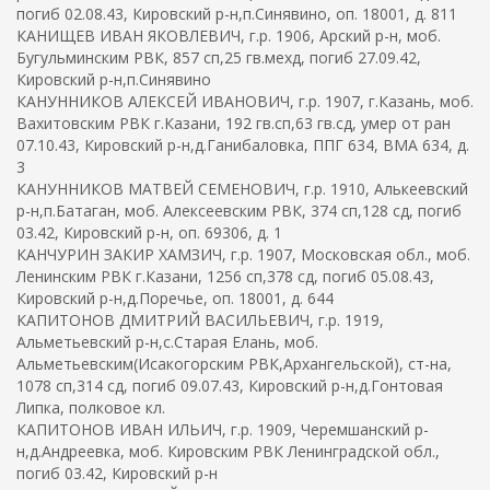
погиб 02.08.43, Кировский р-н,п.Синявино, оп. 18001, д. 811
КАНИЩЕВ ИВАН ЯКОВЛЕВИЧ, г.р. 1906, Арский р-н, моб.
Бугульминским РВК, 857 сп,25 гв.мехд, погиб 27.09.42,
Кировский р-н,п.Синявино
КАНУННИКОВ АЛЕКСЕЙ ИВАНОВИЧ, г.р. 1907, г.Казань, моб.
Вахитовским РВК г.Казани, 192 гв.сп,63 гв.сд, умер от ран
07.10.43, Кировский р-н,д.Ганибаловка, ППГ 634, ВМА 634, д.
3
КАНУННИКОВ МАТВЕЙ СЕМЕНОВИЧ, г.р. 1910, Алькеевский
р-н,п.Батаган, моб. Алексеевским РВК, 374 сп,128 сд, погиб
03.42, Кировский р-н, оп. 69306, д. 1
КАНЧУРИН ЗАКИР ХАМЗИЧ, г.р. 1907, Московская обл., моб.
Ленинским РВК г.Казани, 1256 сп,378 сд, погиб 05.08.43,
Кировский р-н,д.Поречье, оп. 18001, д. 644
КАПИТОНОВ ДМИТРИЙ ВАСИЛЬЕВИЧ, г.р. 1919,
Альметьевский р-н,с.Старая Елань, моб.
Альметьевским(Исакогорским РВК,Архангельской), ст-на,
1078 сп,314 сд, погиб 09.07.43, Кировский р-н,д.Гонтовая
Липка, полковое кл.
КАПИТОНОВ ИВАН ИЛЬИЧ, г.р. 1909, Черемшанский р-
н,д.Андреевка, моб. Кировским РВК Ленинградской обл.,
погиб 03.42, Кировский р-н