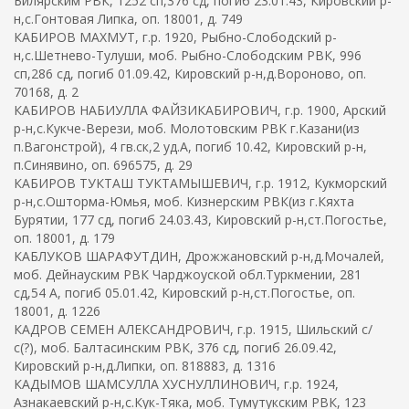
Билярским РВК, 1252 сп,376 сд, погиб 23.01.43, Кировский р-
н,с.Гонтовая Липка, оп. 18001, д. 749
КАБИРОВ МАХМУТ, г.р. 1920, Рыбно-Слободский р-
н,с.Шетнево-Тулуши, моб. Рыбно-Слободским РВК, 996
сп,286 сд, погиб 01.09.42, Кировский р-н,д.Вороново, оп.
70168, д. 2
КАБИРОВ НАБИУЛЛА ФАЙЗИКАБИРОВИЧ, г.р. 1900, Арский
р-н,с.Кукче-Верези, моб. Молотовским РВК г.Казани(из
п.Вагонстрой), 4 гв.ск,2 уд.А, погиб 10.42, Кировский р-н,
п.Синявино, оп. 696575, д. 29
КАБИРОВ ТУКТАШ ТУКТАМЫШЕВИЧ, г.р. 1912, Кукморский
р-н,с.Ошторма-Юмья, моб. Кизнерским РВК(из г.Кяхта
Бурятии, 177 сд, погиб 24.03.43, Кировский р-н,ст.Погостье,
оп. 18001, д. 179
КАБЛУКОВ ШАРАФУТДИН, Дрожжановский р-н,д.Мочалей,
моб. Дейнауским РВК Чарджоуской обл.Туркмении, 281
сд,54 А, погиб 05.01.42, Кировский р-н,ст.Погостье, оп.
18001, д. 1226
КАДРОВ СЕМЕН АЛЕКСАНДРОВИЧ, г.р. 1915, Шильский с/
с(?), моб. Балтасинским РВК, 376 сд, погиб 26.09.42,
Кировский р-н,д.Липки, оп. 818883, д. 1316
КАДЫМОВ ШАМСУЛЛА ХУСНУЛЛИНОВИЧ, г.р. 1924,
Азнакаевский р-н,с.Кук-Тяка, моб. Тумутукским РВК, 123