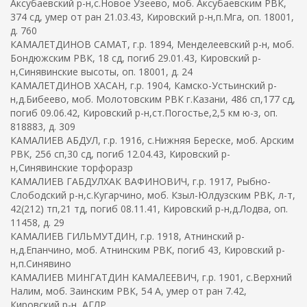
Аксубаевский р-н,с.Новое Узеево, моб. Аксубаевским РВК,
374 сд, умер от ран 21.03.43, Кировский р-н,п.Мга, оп. 18001,
д. 760
КАМАЛЕТДИНОВ САМАТ, г.р. 1894, Менделеевский р-н, моб.
Бондюжским РВК, 18 сд, погиб 29.01.43, Кировский р-
н,Синявинские высоты, оп. 18001, д. 24
КАМАЛЕТДИНОВ ХАСАН, г.р. 1904, Камско-Устьинский р-
н,д.Бибеево, моб. Молотовским РВК г.Казани, 486 сп,177 сд,
погиб 09.06.42, Кировский р-н,ст.Погостье,2,5 км ю-з, оп.
818883, д. 309
КАМАЛИЕВ АБДУЛ, г.р. 1916, с.Нижняя Береске, моб. Арским
РВК, 256 сп,30 сд, погиб 12.04.43, Кировский р-
н,Синявинские торфоразр
КАМАЛИЕВ ГАБДУЛХАК ВАФИНОВИЧ, г.р. 1917, Рыбно-
Слободский р-н,с.Кугарчино, моб. Кзыл-Юлдузским РВК, л-т,
42(212) тп,21 тд, погиб 08.11.41, Кировский р-н,д.Лодва, оп.
11458, д. 29
КАМАЛИЕВ ГИЛЬМУТДИН, г.р. 1918, Атнинский р-
н,д.Епанчино, моб. Атнинским РВК, погиб 43, Кировский р-
н,п.Синявино
КАМАЛИЕВ МИНГАТДИН КАМАЛЕЕВИЧ, г.р. 1901, с.Верхний
Налим, моб. Заинским РВК, 54 А, умер от ран 7.42,
Кировский р-н, АГЛР