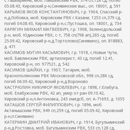
с.Ташкирмень, моб. Лаишевским РВК, 374 сп,128 сд, погиб
05.08.43, Кировский р-н,Синявинские выс., оп. 18001, д. 591
КАРЫМОВ ЯКОВ КОНСТАНТИНОВИЧ, г.р. 1904, Спасский р-
н,д.Лобовка, моб. Кировским РВК г.Казани, 1253 сп,379 сд,
погиб 04.08.43, Кировский р-н,с.Пустошка, оп. 18001, д. 734
КАРЯГИН МИХАИЛ МАТВЕЕВИЧ, г.р. 1908, Зеленодольский
р-н, моб. Юдинским РВК, с-т, 758 сп(798 ап),265 сд, погиб
25.09.42, Кировский р-н,д.Тортолово(Синявино), оп. 818883,
д. 471
КАСИМОВ МУГИН КАСЫМОВИЧ, г.р. 1918, с.Новые Чути,
моб. Бавлинским РВК, артиллерист, 43 сд, погиб 12.41,
Кировский р-н, оп. 977521, д. 542
КАСИМОВ ШАЙХИ, г.р. 1907, Татария, моб.
Краснополянским РВК Московской обл., 998 сп,286 сд,
погиб 06.09.42, Кировский р-н,д.Вороново
КАСТРЮЛИН НИКИФОР ЯКОВЛЕВИЧ, г.р. 1898, г.Елабуга,
моб. Елабужским РВК, 42 ап, умер от ран 09.10.42,
Кировский р-н,п.Антоновка, 243 омедсб, оп. А-71693, д. 1055
КАТАШОВ СЕРГЕЙ ФИЛИППОВИЧ, г.р. 1896, моб.
Актанышским РВК, 949 сп,259 сд, погиб 05.09.42, Кировский
р-н,п.Синявино
КАТЕРМИН ДМИТРИЙ ИВАНОВИЧ, г.р. 1914, Бугульминский
р-н,д.Ростовка, моб. Бугульминским РВК, 533 сп,128 сд,