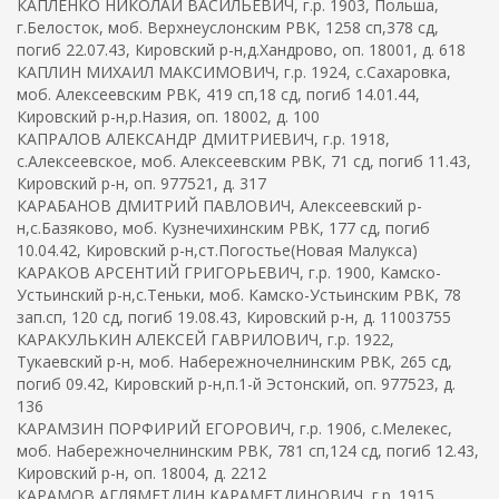
КАПЛЕНКО НИКОЛАЙ ВАСИЛЬЕВИЧ, г.р. 1903, Польша,
г.Белосток, моб. Верхнеуслонским РВК, 1258 сп,378 сд,
погиб 22.07.43, Кировский р-н,д.Хандрово, оп. 18001, д. 618
КАПЛИН МИХАИЛ МАКСИМОВИЧ, г.р. 1924, с.Сахаровка,
моб. Алексеевским РВК, 419 сп,18 сд, погиб 14.01.44,
Кировский р-н,р.Назия, оп. 18002, д. 100
КАПРАЛОВ АЛЕКСАНДР ДМИТРИЕВИЧ, г.р. 1918,
с.Алексеевское, моб. Алексеевским РВК, 71 сд, погиб 11.43,
Кировский р-н, оп. 977521, д. 317
КАРАБАНОВ ДМИТРИЙ ПАВЛОВИЧ, Алексеевский р-
н,с.Базяково, моб. Кузнечихинским РВК, 177 сд, погиб
10.04.42, Кировский р-н,ст.Погостье(Новая Малукса)
КАРАКОВ АРСЕНТИЙ ГРИГОРЬЕВИЧ, г.р. 1900, Камско-
Устьинский р-н,с.Теньки, моб. Камско-Устьинским РВК, 78
зап.сп, 120 сд, погиб 19.08.43, Кировский р-н, д. 11003755
КАРАКУЛЬКИН АЛЕКСЕЙ ГАВРИЛОВИЧ, г.р. 1922,
Тукаевский р-н, моб. Набережночелнинским РВК, 265 сд,
погиб 09.42, Кировский р-н,п.1-й Эстонский, оп. 977523, д.
136
КАРАМЗИН ПОРФИРИЙ ЕГОРОВИЧ, г.р. 1906, с.Мелекес,
моб. Набережночелнинским РВК, 781 сп,124 сд, погиб 12.43,
Кировский р-н, оп. 18004, д. 2212
КАРАМОВ АГЛЯМЕТДИН КАРАМЕТДИНОВИЧ, г.р. 1915,