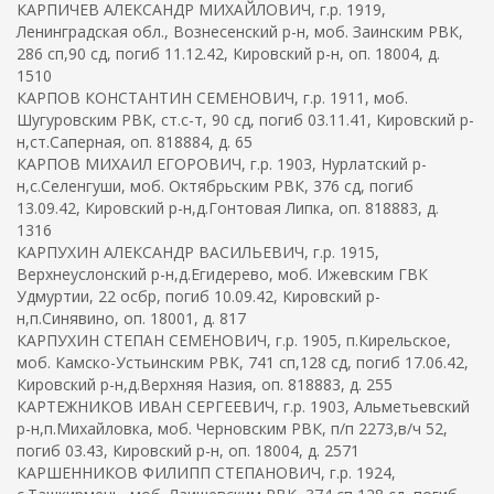
КАРПИЧЕВ АЛЕКСАНДР МИХАЙЛОВИЧ, г.р. 1919,
Ленинградская обл., Вознесенский р-н, моб. Заинским РВК,
286 сп,90 сд, погиб 11.12.42, Кировский р-н, оп. 18004, д.
1510
КАРПОВ КОНСТАНТИН СЕМЕНОВИЧ, г.р. 1911, моб.
Шугуровским РВК, ст.с-т, 90 сд, погиб 03.11.41, Кировский р-
н,ст.Саперная, оп. 818884, д. 65
КАРПОВ МИХАИЛ ЕГОРОВИЧ, г.р. 1903, Нурлатский р-
н,с.Селенгуши, моб. Октябрьским РВК, 376 сд, погиб
13.09.42, Кировский р-н,д.Гонтовая Липка, оп. 818883, д.
1316
КАРПУХИН АЛЕКСАНДР ВАСИЛЬЕВИЧ, г.р. 1915,
Верхнеуслонский р-н,д.Егидерево, моб. Ижевским ГВК
Удмуртии, 22 осбр, погиб 10.09.42, Кировский р-
н,п.Синявино, оп. 18001, д. 817
КАРПУХИН СТЕПАН СЕМЕНОВИЧ, г.р. 1905, п.Кирельское,
моб. Камско-Устьинским РВК, 741 сп,128 сд, погиб 17.06.42,
Кировский р-н,д.Верхняя Назия, оп. 818883, д. 255
КАРТЕЖНИКОВ ИВАН СЕРГЕЕВИЧ, г.р. 1903, Альметьевский
р-н,п.Михайловка, моб. Черновским РВК, п/п 2273,в/ч 52,
погиб 03.43, Кировский р-н, оп. 18004, д. 2571
КАРШЕННИКОВ ФИЛИПП СТЕПАНОВИЧ, г.р. 1924,