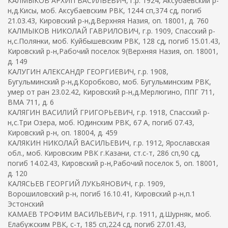
КАЛМЫКОВ АРХИП ВАСИЛЬЕВИЧ, г.р. 1924, Аксубаевский р-
н,д.Кисы, моб. Аксубаевским РВК, 1244 сп,374 сд, погиб
21.03.43, Кировский р-н,д.Верхняя Назия, оп. 18001, д. 760
КАЛМЫКОВ НИКОЛАЙ ГАВРИЛОВИЧ, г.р. 1909, Спасский р-
н,с.Полянки, моб. Куйбышевским РВК, 128 сд, погиб 15.01.43,
Кировский р-н,Рабочий поселок 9(Верхняя Назия, оп. 18001,
д. 149
КАЛУГИН АЛЕКСАНДР ГЕОРГИЕВИЧ, г.р. 1908,
Бугульминский р-н,д.Коробково, моб. Бугульминским РВК,
умер от ран 23.02.42, Кировский р-н,д.Мерлюгино, ППГ 711,
ВМА 711, д. 6
КАЛЯГИН ВАСИЛИЙ ГРИГОРЬЕВИЧ, г.р. 1918, Спасский р-
н,с.Три Озера, моб. Юдинским РВК, 67 А, погиб 07.43,
Кировский р-н, оп. 18004, д. 459
КАЛЯКИН НИКОЛАЙ ВАСИЛЬЕВИЧ, г.р. 1912, Ярославская
обл., моб. Кировским РВК г.Казани, ст.с-т, 286 сп,90 сд,
погиб 14.02.43, Кировский р-н,Рабочий поселок 5, оп. 18001,
д. 120
КАЛЯСЬЕВ ГЕОРГИЙ ЛУКЬЯНОВИЧ, г.р. 1909,
Ворошиловский р-н, погиб 16.10.41, Кировский р-н,п.1
Эстонский
КАМАЕВ ТРОФИМ ВАСИЛЬЕВИЧ, г.р. 1911, д.Шурняк, моб.
Елабужским РВК, с-т, 185 сп,224 сд, погиб 27.01.43,