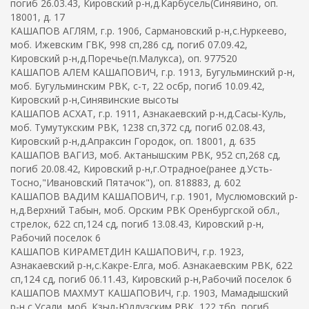
погиб 26.03.43, Кировский р-н,д.Карбусель(Синявино, оп.
18001, д. 17
КАШАПОВ АГЛЯМ, г.р. 1906, Сармановский р-н,с.Нуркеево,
моб. Ижевским ГВК, 998 сп,286 сд, погиб 07.09.42,
Кировский р-н,д.Поречье(п.Малукса), оп. 977520
КАШАПОВ АЛЕМ КАШАПОВИЧ, г.р. 1913, Бугульминский р-н,
моб. Бугульминским РВК, с-т, 22 осбр, погиб 10.09.42,
Кировский р-н,Синявинские высоты
КАШАПОВ АСХАТ, г.р. 1911, Азнакаевский р-н,д.Сасы-Куль,
моб. Тумутукским РВК, 1238 сп,372 сд, погиб 02.08.43,
Кировский р-н,д.Апраксин Городок, оп. 18001, д. 635
КАШАПОВ ВАГИЗ, моб. Актанышским РВК, 952 сп,268 сд,
погиб 20.08.42, Кировский р-н,г.Отрадное(ранее д.Усть-
Тосно,"Ивановский Пятачок"), оп. 818883, д. 602
КАШАПОВ ВАДИМ КАШАПОВИЧ, г.р. 1901, Муслюмовский р-
н,д.Верхний Табын, моб. Орским РВК Оренбургской обл.,
стрелок, 622 сп,124 сд, погиб 13.08.43, Кировский р-н,
Рабочий поселок 6
КАШАПОВ КИРАМЕТДИН КАШАПОВИЧ, г.р. 1923,
Азнакаевский р-н,с.Какре-Елга, моб. Азнакаевским РВК, 622
сп,124 сд, погиб 06.11.43, Кировский р-н,Рабочий поселок 6
КАШАПОВ МАХМУТ КАШАПОВИЧ, г.р. 1903, Мамадышский
р-н,с.Усали, моб. Кзыл-Юлдузским РВК, 122 тбр, погиб