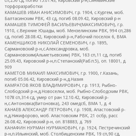
сп,256 сд, погиб 15.01.43, Кировский р-н,Синявинские
торфоразработки
КАМАШЕВ ИВАН АНИСИМОВИЧ, г.р. 1904, с.Кургем, моб.
Балтасинским РВК, 43 сд, погиб 08.09.42, Кировский р-н
КАМАШЕВ ТИМОФЕЙ ВАСИЛЬЕВИЧ(МАКСИМОВИЧ), г.р.
1910, с.Верхние Юшады, моб. Мензелинским РВК, 994 сп,286
сд, погиб 28.08.42, Кировский р-н,Рабочий поселок 6, ВМА
КАМЕНЩИКОВ НИКОЛАЙ СЕМЕНОВИЧ, г.р. 1895,
Сармановский р-н,с.Александровка, моб.
Сармановским(Альметьевским) РВК, 163 сп,11 сд, погиб
25.09.43, Кировский р-н,п.Степанский(Раб.п.5), оп. 18001, д.
909
КАМЕТОВ МИХАИЛ МАКСИМОВИЧ, г.р. 1900, г.Казань,
погиб 05.06.42, Кировский р-н,д.Назия
КАМРАТОВ ЯКОВ ВЛАДИМИРОВИЧ, г.р. 1913, Рыбно-
Слободский р-н,д.Новоселки, моб. Рыбно-Слободским РВК,
1078 сп,314 сд, умер от ран 12.10.42, Кировский р-
н,с.Антоновка(Витоновка), 243 омедсб, ВМА 1, д. 4
КАНАЕВ АЛЕКСАНДР ПЕТРОВИЧ, г.р. 1908, Апастовский р-
н,д.Никифорово, моб. Апастовским РВК, 21 осбр, расс
26.08.42, Кировский р-н, оп. 818883, д. 769
КАНАФИН НУРМАН НУРМАНОВИЧ, г.р. 1924, Пестречинский
р-н,п.Ильинский, моб. Столбищенским РВК, 19 сп,90 сд,