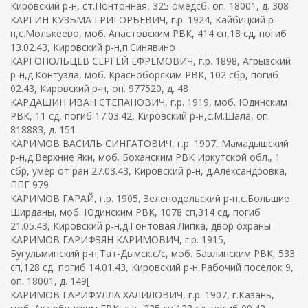
Кировский р-н, ст.Понтонная, 325 омедсб, оп. 18001, д. 308
КАРГИН КУЗЬМА ГРИГОРЬЕВИЧ, г.р. 1924, Кайбицкий р-
н,с.Молькеево, моб. Апастовским РВК, 414 сп,18 сд, погиб
13.02.43, Кировский р-н,п.Синявино
КАРГОПОЛЬЦЕВ СЕРГЕЙ ЕФРЕМОВИЧ, г.р. 1898, Агрызский
р-н,д.Контузла, моб. Красноборским РВК, 102 сбр, погиб
02.43, Кировский р-н, оп. 977520, д. 48
КАРДАШИН ИВАН СТЕПАНОВИЧ, г.р. 1919, моб. Юдинским
РВК, 11 сд, погиб 17.03.42, Кировский р-н,c.М.Шала, оп.
818883, д. 151
КАРИМОВ ВАСИЛЬ СИНГАТОВИЧ, г.р. 1907, Мамадышский
р-н,д.Верхние Яки, моб. Боханским РВК Иркутской обл., 1
сбр, умер от ран 27.03.43, Кировский р-н, д.Александровка,
ППГ 979
КАРИМОВ ГАРАЙ, г.р. 1905, Зеленодольский р-н,с.Большие
Ширданы, моб. Юдинским РВК, 1078 сп,314 сд, погиб
21.05.43, Кировский р-н,д.Гонтовая Липка, двор охраны
КАРИМОВ ГАРИФЗЯН КАРИМОВИЧ, г.р. 1915,
Бугульминский р-н,Тат-Дымск.с/с, моб. Бавлинским РВК, 533
сп,128 сд, погиб 14.01.43, Кировский р-н,Рабочий поселок 9,
оп. 18001, д. 149[
КАРИМОВ ГАРИФУЛЛА ХАЛИЛОВИЧ, г.р. 1907, г.Казань,