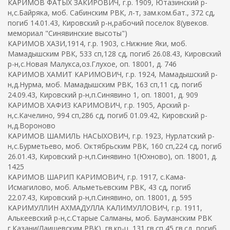
КАРИМОВ ФАТЫХ ЗАКИРОВИЧ, г.р. 1909, Ютазинский р-
н,с.Байряка, моб. Сабинским РВК, л-т, зам.ком.бат., 372 сд,
погиб 14.01.43, Кировский р-н,рабочий поселок 8(увеков.
мемориал "Синявинские высоты")
КАРИМОВ ХАЗИ,1914, г.р. 1903, с.Нижние Яки, моб.
Мамадышским РВК, 533 сп,128 сд, погиб 26.08.43, Кировский
р-н,с.Новая Малукса,оз.Глухое, оп. 18001, д. 746
КАРИМОВ ХАМИТ КАРИМОВИЧ, г.р. 1924, Мамадышский р-
н,д.Нурма, моб. Мамадышским РВК, 163 сп,11 сд, погиб
24.09.43, Кировский р-н,п.Синявино 1, оп. 18001, д. 909
КАРИМОВ ХАФИЗ КАРИМОВИЧ, г.р. 1905, Арский р-
н,с.Качелино, 994 сп,286 сд, погиб 01.09.42, Кировский р-
н,д.Вороново
КАРИМОВ ШАМИЛЬ НАСЫХОВИЧ, г.р. 1923, Нурлатский р-
н,с.Бурметьево, моб. Октябрьским РВК, 160 сп,224 сд, погиб
26.01.43, Кировский р-н,п.Синявино 1(Юхново), оп. 18001, д.
1425
КАРИМОВ ШАРИП КАРИМОВИЧ, г.р. 1917, с.Кама-
Исмагилово, моб. Альметьевским РВК, 43 сд, погиб
22.07.43, Кировский р-н,п.Синявино, оп. 18001, д. 595
КАРИМУЛЛИН АХМАДУЛЛА КАЛИМУЛЛОВИЧ, г.р. 1911,
Алькеевский р-н,с.Старые Салманы, моб. Бауманским РВК
г.Казани(Лаишевским РВК), гв.кр-ц, 131 гв.сп,45 гв.сд, погиб