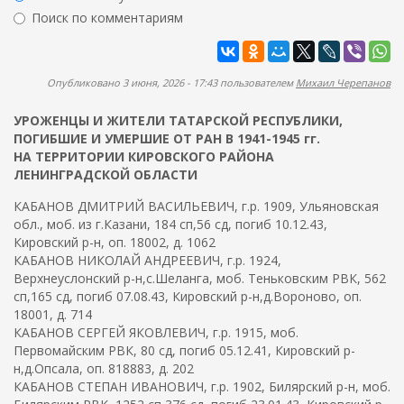
ж
р
Поиск по комментариям
а
м
н
Найти
а
и
ю
п
Опубликовано 3 июня, 2026 - 17:43 пользователем
Михаил Черепанов
о
УРОЖЕНЦЫ И ЖИТЕЛИ ТАТАРСКОЙ РЕСПУБЛИКИ,
и
ПОГИБШИЕ И УМЕРШИЕ ОТ РАН В 1941-1945 гг.
с
НА ТЕРРИТОРИИ КИРОВСКОГО РАЙОНА
к
ЛЕНИНГРАДСКОЙ ОБЛАСТИ
а
КАБАНОВ ДМИТРИЙ ВАСИЛЬЕВИЧ, г.р. 1909, Ульяновская
обл., моб. из г.Казани, 184 сп,56 сд, погиб 10.12.43,
Кировский р-н, оп. 18002, д. 1062
КАБАНОВ НИКОЛАЙ АНДРЕЕВИЧ, г.р. 1924,
Верхнеуслонский р-н,с.Шеланга, моб. Теньковским РВК, 562
сп,165 сд, погиб 07.08.43, Кировский р-н,д.Вороново, оп.
18001, д. 714
КАБАНОВ СЕРГЕЙ ЯКОВЛЕВИЧ, г.р. 1915, моб.
Первомайским РВК, 80 сд, погиб 05.12.41, Кировский р-
н,д.Опсала, оп. 818883, д. 202
КАБАНОВ СТЕПАН ИВАНОВИЧ, г.р. 1902, Билярский р-н, моб.