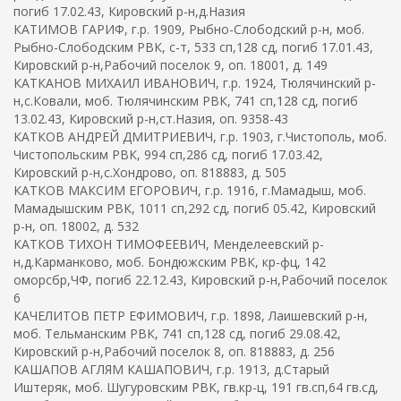
погиб 17.02.43, Кировский р-н,д.Назия
КАТИМОВ ГАРИФ, г.р. 1909, Рыбно-Слободский р-н, моб.
Рыбно-Слободским РВК, с-т, 533 сп,128 сд, погиб 17.01.43,
Кировский р-н,Рабочий поселок 9, оп. 18001, д. 149
КАТКАНОВ МИХАИЛ ИВАНОВИЧ, г.р. 1924, Тюлячинский р-
н,с.Ковали, моб. Тюлячинским РВК, 741 сп,128 сд, погиб
13.02.43, Кировский р-н,ст.Назия, оп. 9358-43
КАТКОВ АНДРЕЙ ДМИТРИЕВИЧ, г.р. 1903, г.Чистополь, моб.
Чистопольским РВК, 994 сп,286 сд, погиб 17.03.42,
Кировский р-н,с.Хондрово, оп. 818883, д. 505
КАТКОВ МАКСИМ ЕГОРОВИЧ, г.р. 1916, г.Мамадыш, моб.
Мамадышским РВК, 1011 сп,292 сд, погиб 05.42, Кировский
р-н, оп. 18002, д. 532
КАТКОВ ТИХОН ТИМОФЕЕВИЧ, Менделеевский р-
н,д.Карманково, моб. Бондюжским РВК, кр-фц, 142
оморсбр,ЧФ, погиб 22.12.43, Кировский р-н,Рабочий поселок
6
КАЧЕЛИТОВ ПЕТР ЕФИМОВИЧ, г.р. 1898, Лаишевский р-н,
моб. Тельманским РВК, 741 сп,128 сд, погиб 29.08.42,
Кировский р-н,Рабочий поселок 8, оп. 818883, д. 256
КАШАПОВ АГЛЯМ КАШАПОВИЧ, г.р. 1913, д.Старый
Иштеряк, моб. Шугуровским РВК, гв.кр-ц, 191 гв.сп,64 гв.сд,