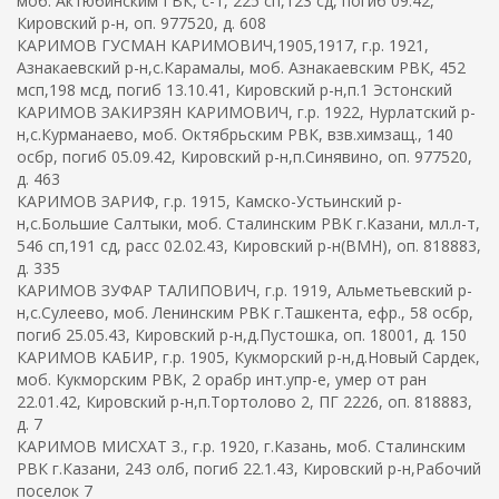
моб. Актюбинским ГВК, с-т, 225 сп,123 сд, погиб 09.42,
Кировский р-н, оп. 977520, д. 608
КАРИМОВ ГУСМАН КАРИМОВИЧ,1905,1917, г.р. 1921,
Азнакаевский р-н,с.Карамалы, моб. Азнакаевским РВК, 452
мсп,198 мсд, погиб 13.10.41, Кировский р-н,п.1 Эстонский
КАРИМОВ ЗАКИРЗЯН КАРИМОВИЧ, г.р. 1922, Нурлатский р-
н,с.Курманаево, моб. Октябрьским РВК, взв.химзащ., 140
осбр, погиб 05.09.42, Кировский р-н,п.Синявино, оп. 977520,
д. 463
КАРИМОВ ЗАРИФ, г.р. 1915, Камско-Устьинский р-
н,с.Большие Салтыки, моб. Сталинским РВК г.Казани, мл.л-т,
546 сп,191 сд, расс 02.02.43, Кировский р-н(ВМН), оп. 818883,
д. 335
КАРИМОВ ЗУФАР ТАЛИПОВИЧ, г.р. 1919, Альметьевский р-
н,с.Сулеево, моб. Ленинским РВК г.Ташкента, ефр., 58 осбр,
погиб 25.05.43, Кировский р-н,д.Пустошка, оп. 18001, д. 150
КАРИМОВ КАБИР, г.р. 1905, Кукморский р-н,д.Новый Сардек,
моб. Кукморским РВК, 2 орабр инт.упр-е, умер от ран
22.01.42, Кировский р-н,п.Тортолово 2, ПГ 2226, оп. 818883,
д. 7
КАРИМОВ МИСХАТ З., г.р. 1920, г.Казань, моб. Сталинским
РВК г.Казани, 243 олб, погиб 22.1.43, Кировский р-н,Рабочий
поселок 7