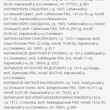
08.43, Кировский р-н,п.Синявино, оп. 977521, д. 891
КАРИМУЛЛИН ГАБДУЛХАК, г.р. 1907, Сабинский р-
н,с.Нижний Симет, моб. Сабинским РВК, 147 сп,43 сд, погиб
04.11.42, Кировский р-н,п.Ивановское
КАРИМУЛЛИН ГАБИДУЛЛА, г.р. 1905, Сабинский р-н,с.Новое
Селище(?), моб. Сабинским РВК, 949 сп,259 сд, погиб
05.09.42, Кировский р-н,п.Синявино
КАРЛИН АБРАМ САМОЙЛОВИЧ, г.р. 1923, г.Харьков, моб.
Кзыл-Юлским РВК, 22 осбр, погиб 10.09.42, Кировский р-
н,с.Синявино, оп. 18001, д. 817
КАРМАЕНКОВ ДМИТРИЙ ЕГОРОВИЧ, г.р. 1912, Кайбицкий р-
н,с.Ульянкино, моб. Кайбицким РВК, 8 А, погиб 11.42,
Кировский р-н, оп. 18004, д. 2322
КАРМАКОВ АРСЕНТИЙ ФЕДОРОВИЧ, г.р. 1914, д.Отрада,
моб. Буинским РВК, погиб 28.07.43, Кировский р-
н,п.Синявино
КАРМАНОВ МАТВЕЙ ВАСИЛЬЕВИЧ, г.р. 1900, Елабужский р-
н,с.Большое Елово, моб. Бондюжским РВК, 1069 сп,311 сд,
погиб 22.07.43, Кировский р-н, оп. 75235, д. 2
КАРМУШИН ВАСИЛИЙ МОКЕЕВИЧ(МАКСИМОВИЧ),1924,
г.р. 1917, с.Соколка, моб. Мамадышским РВК, погиб 13.02.43,
Кировский р-н,п.Синявино, оп. 18001, д. 685