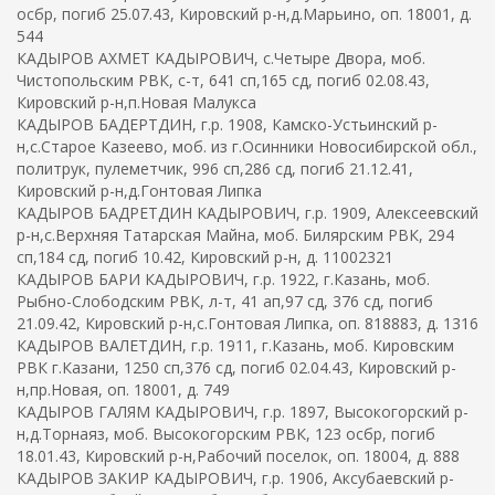
осбр, погиб 25.07.43, Кировский р-н,д.Марьино, оп. 18001, д.
544
КАДЫРОВ АХМЕТ КАДЫРОВИЧ, с.Четыре Двора, моб.
Чистопольским РВК, с-т, 641 сп,165 сд, погиб 02.08.43,
Кировский р-н,п.Новая Малукса
КАДЫРОВ БАДЕРТДИН, г.р. 1908, Камско-Устьинский р-
н,с.Старое Казеево, моб. из г.Осинники Новосибирской обл.,
политрук, пулеметчик, 996 сп,286 сд, погиб 21.12.41,
Кировский р-н,д.Гонтовая Липка
КАДЫРОВ БАДРЕТДИН КАДЫРОВИЧ, г.р. 1909, Алексеевский
р-н,с.Верхняя Татарская Майна, моб. Билярским РВК, 294
сп,184 сд, погиб 10.42, Кировский р-н, д. 11002321
КАДЫРОВ БАРИ КАДЫРОВИЧ, г.р. 1922, г.Казань, моб.
Рыбно-Слободским РВК, л-т, 41 ап,97 сд, 376 сд, погиб
21.09.42, Кировский р-н,с.Гонтовая Липка, оп. 818883, д. 1316
КАДЫРОВ ВАЛЕТДИН, г.р. 1911, г.Казань, моб. Кировским
РВК г.Казани, 1250 сп,376 сд, погиб 02.04.43, Кировский р-
н,пр.Новая, оп. 18001, д. 749
КАДЫРОВ ГАЛЯМ КАДЫРОВИЧ, г.р. 1897, Высокогорский р-
н,д.Торнаяз, моб. Высокогорским РВК, 123 осбр, погиб
18.01.43, Кировский р-н,Рабочий поселок, оп. 18004, д. 888
КАДЫРОВ ЗАКИР КАДЫРОВИЧ, г.р. 1906, Аксубаевский р-