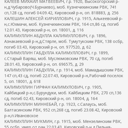
КАЛЕЕВ МИХАИЛ МАТВЕЕВИЧ, г.р. 1920, Высокогорский р-
н,д.Чубарово(Ч.Бурнаево), моб. Кузнечихинским РВК, 741
сп,128 сд, погиб 04.09.42, Кировский р-н, оп. 818883, д. 256
КАЛЕШИН АЛЕКСЕЙ КИРИЛЛОВИЧ, г.р. 1915, Алькеевский р-
н,с.Юхмачи, моб. Кузнечихинским РВК, 164 сп,86 сд, погиб
12.01.43, Кировский р-н, оп. 18001, д. 116
КАЛИМУЛЛИН АБДУЛЛА КАЛИМУЛЛОВИЧ, г.р. 1896,
Азнакаевский р-н,д.Стярле, моб. Тумутукским РВК, 138 осбр,
погиб 03.43, Кировский р-н, оп. 977520, д. 62
КАЛИМУЛЛИН ГАБДУЛЛА КАЛИМУЛЛОВИЧ, г.р. 1899,
с.Старый Варяш, моб. Муслюмовским РВК, 70 сд, погиб
28.01.43, Кировский р-н, оп. 696575, д. 29
КАЛИМУЛЛИН ГАБДУЛЛА, г.р. 1914, моб. Мамадышским РВК,
147 сп,43 сд, погиб 22.07.43, Кировский р-н,Рабочий поселок
5, оп. 18001, д. 618
КАЛИМУЛЛИН ГИРФАН КАЛИМУЛОВИЧ, г.р. 1905,
Кайбицкий р-н,с.Бурундуки, моб. Кайбицким РВК, 270 сп,136
сд, погиб 02.43, Кировский р-н, оп. 18004, д. 164
КАЛИМУЛЛИН МИННЕБАЙ, г.р. 1923, с.Салаусь, моб.
Балтасинским РВК, 952 сп,268 сд, погиб 23.08.42, Кировский
р-н,п.Ивановское
КАЛИМУЛЛИН МУКМИН, г.р. 1915, моб. Мензелинским РВК,
55 осбр, умер от ран 22.03.43, Кировский р-н,д.Пильня-