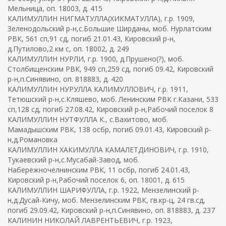
Мельница, оп. 18003, д. 415
КАЛИМУЛЛИН НИГМАТУЛЛА(ХИКМАТУЛЛА), г.р. 1909,
Зеленодольский р-н,с.Большие Ширданы, моб. Нурлатским
РВК, 561 сп,91 сд, погиб 21.01.43, Кировский р-н,
д.Путилово,2 км с, оп. 18002, д. 249
КАЛИМУЛЛИН НУРЛИ, г.р. 1900, д.Прушено(?), моб.
Столбищенским РВК, 949 сп,259 сд, погиб 09.42, Кировский
р-н,п.Синявино, оп. 818883, д. 420
КАЛИМУЛЛИН НУРУЛЛА КАЛИМУЛЛОВИЧ, г.р. 1911,
Тетюшский р-н,с.Кляшево, моб. Ленинским РВК г.Казани, 533
сп,128 сд, погиб 27.08.42, Кировский р-н,Рабочий поселок 8
КАЛИМУЛЛИН НУТФУЛЛА К., с.Вахитово, моб.
Мамадышским РВК, 138 осбр, погиб 09.01.43, Кировский р-
н,д.Романовка
КАЛИМУЛЛИН ХАКИМУЛЛА КАМАЛЕТДИНОВИЧ, г.р. 1910,
Тукаевский р-н,с.Мусабай-Завод, моб.
Набережночелнинским РВК, 11 осбр, погиб 24.01.43,
Кировский р-н,Рабочий поселок 6, оп. 18001, д. 615
КАЛИМУЛЛИН ШАРИФУЛЛА, г.р. 1922, Мензелинский р-
н,д.Дусай-Кичу, моб. Мензелинским РВК, гв.кр-ц, 24 гв.сд,
погиб 29.09.42, Кировский р-н,п.Синявино, оп. 818883, д. 237
КАЛИНИН НИКОЛАЙ ЛАВРЕНТЬЕВИЧ, г.р. 1923,