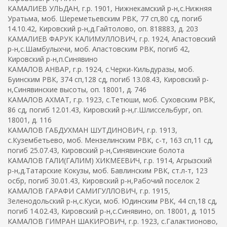
КАМАЛИЕВ УЛЬДАН, г.р. 1901, Нижнекамский р-н,с.Нижняя
Уратьма, моб. Шереметьевским РВК, 77 сп,80 сд, погиб
14.10.42, Кировский р-н,д.Гайтолово, оп. 818883, д. 203
КАМАЛИЕВ ФАРУК КАЛИМУЛЛОВИЧ, г.р. 1924, Апастовский
р-н,с.Шамбулыхчи, моб. Апастовским РВК, погиб 42,
Кировский р-н,п.Синявино
КАМАЛОВ АНВАР, г.р. 1924, с.Черки-Кильдуразы, моб.
Буинским РВК, 374 сп,128 сд, погиб 13.08.43, Кировский р-
н,Синявинские высоты, оп. 18001, д. 746
КАМАЛОВ АХМАТ, г.р. 1923, с.Тетюши, моб. Суховским РВК,
86 сд, погиб 12.01.43, Кировский р-н,г.Шлиссельбург, оп.
18001, д. 116
КАМАЛОВ ГАБДУХМАН ШУТДИНОВИЧ, г.р. 1913,
с.Кузембетьево, моб. Мензелинским РВК, с-т, 163 сп,11 сд,
погиб 25.07.43, Кировский р-н,Синявинские болота
КАМАЛОВ ГАЛИ(ГАЛИМ) ХИКМЕЕВИЧ, г.р. 1914, Агрызский
р-н,д.Татарские Кокузы, моб. Бавлинским РВК, ст.л-т, 123
осбр, погиб 30.01.43, Кировский р-н,Рабочий поселок 2
КАМАЛОВ ГАРАФИ САМИГУЛЛОВИЧ, г.р. 1915,
Зеленодольский р-н,с.Куси, моб. Юдинским РВК, 44 сп,18 сд,
погиб 14.02.43, Кировский р-н,с.Синявино, оп. 18001, д. 1015
КАМАЛОВ ГИМРАН ШАКИРОВИЧ, г.р. 1923, с.Галактионово,