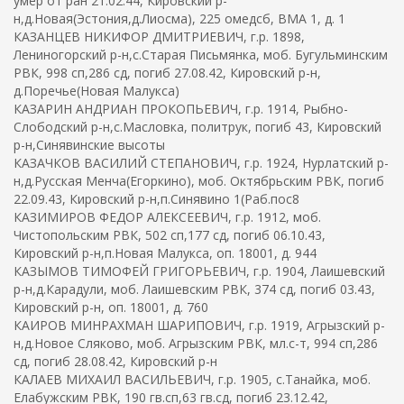
умер от ран 21.02.44, Кировский р-
н,д.Новая(Эстония,д.Лиосма), 225 омедсб, ВМА 1, д. 1
КАЗАНЦЕВ НИКИФОР ДМИТРИЕВИЧ, г.р. 1898,
Лениногорский р-н,с.Старая Письмянка, моб. Бугульминским
РВК, 998 сп,286 сд, погиб 27.08.42, Кировский р-н,
д.Поречье(Новая Малукса)
КАЗАРИН АНДРИАН ПРОКОПЬЕВИЧ, г.р. 1914, Рыбно-
Слободский р-н,с.Масловка, политрук, погиб 43, Кировский
р-н,Синявинские высоты
КАЗАЧКОВ ВАСИЛИЙ СТЕПАНОВИЧ, г.р. 1924, Нурлатский р-
н,д.Русская Менча(Егоркино), моб. Октябрьским РВК, погиб
22.09.43, Кировский р-н,п.Синявино 1(Раб.пос8
КАЗИМИРОВ ФЕДОР АЛЕКСЕЕВИЧ, г.р. 1912, моб.
Чистопольским РВК, 502 сп,177 сд, погиб 06.10.43,
Кировский р-н,п.Новая Малукса, оп. 18001, д. 944
КАЗЫМОВ ТИМОФЕЙ ГРИГОРЬЕВИЧ, г.р. 1904, Лаишевский
р-н,д.Карадули, моб. Лаишевским РВК, 374 сд, погиб 03.43,
Кировский р-н, оп. 18001, д. 760
КАИРОВ МИНРАХМАН ШАРИПОВИЧ, г.р. 1919, Агрызский р-
н,д.Новое Сляково, моб. Агрызским РВК, мл.с-т, 994 сп,286
сд, погиб 28.08.42, Кировский р-н
КАЛАЕВ МИХАИЛ ВАСИЛЬЕВИЧ, г.р. 1905, с.Танайка, моб.
Елабужским РВК, 190 гв.сп,63 гв.сд, погиб 23.12.42,