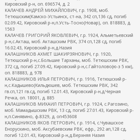
Кировский р-н, оп. 696574, д. 2
КАЛАЧЕВ АНДРЕЙ МИХАЙЛОВИЧ, г.р. 1908, моб.
Тетюшским(Камско-Устьинск, ст-на, 342 сп,136 сд, погиб
02.09.42, Кировский р-н,п.Усть-Тосно(Новар), оп. 818883, д.
1563
КАЛАЧЕВ ГРИГОРИЙ ЯКОВЛЕВИЧ, г.р. 1924, Альметьевский
р-н,с.Акташ, моб. Акташским РВК, 374 сп,128 сд, погиб
16.02.43, Кировский р-н,д.Назия
КАЛАШНИКОВ АХМЕТ ШАКИРЗЯНОВИЧ, г.р. 1920,
Тетюшский р-н,с.Большие Тарханы, моб. Тетюшским РВК,
372 сд, погиб 27.09.42, Кировский р-н,с.Гайтолово(ю-з 5 км),
оп. 818883, д. 978
КАЛАШНИКОВ ИЛЬЯ ПЕТРОВИЧ, г.р. 1916, Тетюшский р-
н,с.Кадышево(Кильдюшев, моб. Тетюшским РВК, 342
гв.сп,121 гв.сд, погиб 12.01.43, Кировский р-н,д.Черная
Речка, оп. 18001, д. 885
КАЛАШНИКОВ МИХАИЛ ПЕТРОВИЧ, г.р. 1924, с.Рагозино,
моб. Мамадышским РВК, 13 сд, погиб 27.01.43, Кировский р-
н,п.Синявино, ф.8329, д. оп453608
КАЛАШНИКОВ ЯКОВ ПЕТРОВИЧ, г.р. 1914, с.Чувашское
Енорускино, моб. Аксубаевским РВК, ефр., 292 ап,128 сд,
погиб 12.01.43, Кировский р-н,д.Верхняя Назия