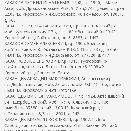
КАЗАКОВ ЛЕОНИД ИГНАТЬЕВИЧ,1908, г.р. 1900, с.Малая
Акса, моб. Дрожжановским РВК, 942 ап,374 сд, умер от ран
22.03.43, Кировский р-н,с.Вороново, 464 омедсб, оп. 18001,
д. 760
КАЗАКОВ НИКИТА ВАСИЛЬЕВИЧ, г.р. 1902, Спасский р-н,
моб. Кузнечихинским РВК, с-т, 183 обсв, погиб 04.09.42,
Кировский р-н,д.Гайтолово, оп. 818883, д. 1445
КАЗАКОВ СЕМЕН АЛЕКСЕЕВИЧ, г.р. 1905, Заинский р-
н,д.Утяшкино, моб. Акташским РВК, 533 сп,128 сд, погиб
14.01.43, Кировский р-н,д.Дусьево, оп. 977520, д. 417
КАЗАНКОВ ЛЕВ ЕГОРОВИЧ, г.р. 1919, Тукаевский р-
н,д.Авлаш, гв.мл.л-т, 5 гв.сп,3 гв.сд, погиб 29.08.42,
Кировский р-н,д.Гонтовая Липка
КАЗАНЦЕВ АРКАДИЙ МАКСИМОВИЧ, Актанышский р-
н,п.Дербешкинский, моб. Актанышским РВК, 12 тбр, погиб
05.01.42, Кировский р-н,ст.Погостье
КАЗАНЦЕВ ВИКТОР МАКСИМОВИЧ, г.р. 1924, Актанышский
р-н,п.Дербешкинский, моб. Чистопольским РВК, 106
оминб,п/п 37588, погиб 13.08.43, Кировский р-н,
п.Синявино,выс.43,3, оп. 18001, д. 642
КАЗАНЦЕВ МИХАИЛ ЯКОВЛЕВИЧ, г.р. 1907, Рыбно-
Слободский р-н, моб. Бауманским РВК г.Казани, 295 аиб,