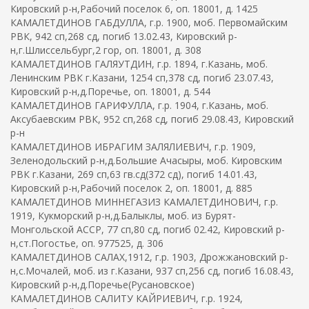
Кировский р-н,Рабочий поселок 6, оп. 18001, д. 1425
КАМАЛЕТДИНОВ ГАБДУЛЛА, г.р. 1900, моб. Первомайским
РВК, 942 сп,268 сд, погиб 13.02.43, Кировский р-
н,г.Шлиссельбург,2 гор, оп. 18001, д. 308
КАМАЛЕТДИНОВ ГАЛЯУТДИН, г.р. 1894, г.Казань, моб.
Ленинским РВК г.Казани, 1254 сп,378 сд, погиб 23.07.43,
Кировский р-н,д.Поречье, оп. 18001, д. 544
КАМАЛЕТДИНОВ ГАРИФУЛЛА, г.р. 1904, г.Казань, моб.
Аксубаевским РВК, 952 сп,268 сд, погиб 29.08.43, Кировский
р-н
КАМАЛЕТДИНОВ ИБРАГИМ ЗАЛЯЛИЕВИЧ, г.р. 1909,
Зеленодольский р-н,д.Большие Ачасыры, моб. Кировским
РВК г.Казани, 269 сп,63 гв.сд(372 сд), погиб 14.01.43,
Кировский р-н,Рабочий поселок 2, оп. 18001, д. 885
КАМАЛЕТДИНОВ МИННЕГАЗИЗ КАМАЛЕТДИНОВИЧ, г.р.
1919, Кукморский р-н,д.Балыклы, моб. из Бурят-
Монгольской АССР, 77 сп,80 сд, погиб 02.42, Кировский р-
н,ст.Погостье, оп. 977525, д. 306
КАМАЛЕТДИНОВ САЛАХ,1912, г.р. 1903, Дрожжановский р-
н,с.Мочалей, моб. из г.Казани, 937 сп,256 сд, погиб 16.08.43,
Кировский р-н,д.Поречье(Русановское)
КАМАЛЕТДИНОВ САЛИТУ КАЙРИЕВИЧ, г.р. 1924,