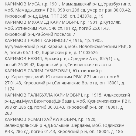
КАРИМОВ МУСА, г.р. 1901, Мамадышский р-н,д.Уразбухтино,
моб. Мамадышским РВК, 998 сп,286 сд, умер от ран 30.09.42,
Кировский р-н,д.Шум, ППГ 365, оп. 34387а, д. 19
КАРИМОВ МУХАМЕД КАРИМОВИЧ, г.р. 1901, д.Кутоляк,
моб. Ухтинским РВК, 546 сп,191 сд, погиб 25.01.43,
Кировский р-н,Рабочий поселок 7
КАРИМОВ НАЗИП КАРИМОВИЧ,1916, г.р. 1905,
Бугульминский р-н,п.Карабаш, моб. Новописьмянским РВК, 8
А, погиб 06.11.42, Кировский р-н, д. 11003626
КАРИМОВ НАЗИП, Арский р-н,с.Средние Аты, 857(1) сп,,
погиб 26.09.42, Кировский р-н,Синявинские высоты
КАРИМОВ САЛИМ ГАЗИЗОВИЧ, Ютазинский р-
н,с.Каразерик, моб. Ютазинским РВК, 871 иптап, погиб
27.01.43, Кировский р-н,Синявинские болота, оп. 18001, д.
1174
КАРИМОВ ТАЛИБУЛЛА КАРИМОВИЧ, г.р. 1915, Алькеевский
р-н,д.им.Мулл.Вахитова(Шибаши), моб. Кузнечихинским РВК,
998 сп,286 сд, погиб 30.03.43, Кировский р-н, оп. 18001, д.
263
КАРИМОВ УСМАН ХАЙРУЛЛОВИЧ, г.р. 1920,
Зеленодольский р-н,д.Большие Шерданы, моб. Юдинским
РВК, 286 сд, погиб 01.43, Кировский р-н, оп. 18004, д. 186