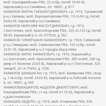
моб. Кзылармейским РВК, 22 осбр, погиб 10.09.42,
Кировский р-н,п.Синявино, оп. 18001, д. 817
КАМАЛОВ МИРЗА ГИЛЬМУТДИНОВИЧ, г.р. 1915, Тукаевский
р-н,с.Калмаш, моб. Ворошиловским РВК, 19 сп,90 сд, погиб
04.02.43, Кировский р-н,п.Синявино
КАМАЛОВ МИРСАЯФ ФАСХУТДИНОВИЧ, г.р. 1912,
с.Балтачево, моб. Красноборским РВК, 225 сп,123 сд, погиб
08.43, Кировский р-н, оп. 977520, д. 562
КАМАЛОВ ТИМЕРШАИХ КАМАЛЕЕВИЧ, г.р. 1924, Сабинский
р-н,с.Тимершик, моб. Семеновским РВК, 102 осбр, погиб
22.01.43, Кировский р-н,2 городок,бер.р.Нева
КАМАЛОВ ХАРИС КАМАЛОВИЧ, г.р. 1910, Агрызский р-
н,с.Балтачево, моб. Красноборским РВК, 430 осапб, 268 сд,
умер от болезни 23.03.42, Кировский р-н,ст.Понтонная, 325
омедсб, оп. А-71693, д. 1526
КАМАЛОВ ШАМШАГАН, г.р. 1915, моб. Билярским РВК, гв.кр-
ц, 1 гв.осбр, погиб 24.03.43, Кировский р-н,Рабочий поселок
6, оп. 18001, д. 595
КАМАЛОВ(КАШАРОВ) АБДУЛЛА ДАВЛЕТОВИЧ, моб.
Кзылармейским РВК, ст-на, погиб 01.10.42, Кировский р-
н,д.Антоновское
КАМАШЕВ АБДУЛЛ, г.р. 1916, моб. Атнинским РВК, 930