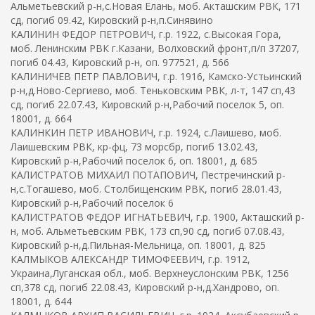
Альметьевский р-н,с.Новая Елань, моб. Акташским РВК, 171
сд, погиб 09.42, Кировский р-н,п.Синявино
КАЛИНИН ФЕДОР ПЕТРОВИЧ, г.р. 1922, с.Высокая Гора,
моб. Ленинским РВК г.Казани, Волховский фронт,п/п 37207,
погиб 04.43, Кировский р-н, оп. 977521, д. 566
КАЛИНИЧЕВ ПЕТР ПАВЛОВИЧ, г.р. 1916, Камско-Устьинский
р-н,д.Ново-Сергиево, моб. Теньковским РВК, л-т, 147 сп,43
сд, погиб 22.07.43, Кировский р-н,Рабочий поселок 5, оп.
18001, д. 664
КАЛИНКИН ПЕТР ИВАНОВИЧ, г.р. 1924, с.Лаишево, моб.
Лаишевским РВК, кр-фц, 73 морсбр, погиб 13.02.43,
Кировский р-н,Рабочий поселок 6, оп. 18001, д. 685
КАЛИСТРАТОВ МИХАИЛ ПОТАПОВИЧ, Пестречинский р-
н,с.Тогашево, моб. Столбищенским РВК, погиб 28.01.43,
Кировский р-н,Рабочий поселок 6
КАЛИСТРАТОВ ФЕДОР ИГНАТЬЕВИЧ, г.р. 1900, Акташский р-
н, моб. Альметьевским РВК, 173 сп,90 сд, погиб 07.08.43,
Кировский р-н,д.Пильная-Мельница, оп. 18001, д. 825
КАЛМЫКОВ АЛЕКСАНДР ТИМОФЕЕВИЧ, г.р. 1912,
Украина,Луганская обл., моб. Верхнеуслонским РВК, 1256
сп,378 сд, погиб 22.08.43, Кировский р-н,д.Хандрово, оп.
18001, д. 644