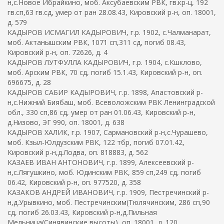
н,с.Новое Ибрайкино, моб. Аксубаевским РВК, гв.кр-ц, 192
гв.сп,63 гв.сд, умер от ран 28.08.43, Кировский р-н, оп. 18001,
д. 579
КАДЫРОВ ИСМАГИЛ КАДЫРОВИЧ, г.р. 1902, с.Чалманарат,
моб. Актанышским РВК, 1071 сп,311 сд, погиб 08.43,
Кировский р-н, оп. 72626, д. 4
КАДЫРОВ ЛУТФУЛЛА КАДЫРОВИЧ, г.р. 1904, с.Кшклово,
моб. Арским РВК, 70 сд, погиб 15.1.43, Кировский р-н, оп.
696675, д. 28
КАДЫРОВ САБИР КАДЫРОВИЧ, г.р. 1898, Апастовский р-
н,с.Нижний Биябаш, моб. Всеволожским РВК Ленинградской
обл., 330 сп,86 сд, умер от ран 01.06.43, Кировский р-н,
д.Низово, ЭГ 990, оп. 18001, д. 638
КАДЫРОВ ХАЛИК, г.р. 1907, Сармановский р-н,с.Чурашево,
моб. Кзыл-Юлдузским РВК, 122 тбр, погиб 07.01.42,
Кировский р-н,д.Лодва, оп. 818883, д. 562
КАЗАЕВ ИВАН АНТОНОВИЧ, г.р. 1899, Алексеевский р-
н,с.Лягушкино, моб. Юдинским РВК, 859 сп,249 сд, погиб
06.42, Кировский р-н, оп. 977520, д. 358
КАЗАКОВ АНДРЕЙ ИВАНОВИЧ, г.р. 1909, Пестречинский р-
н,д.Урывкино, моб. Пестречинским(Тюлячинским, 286 сп,90
сд, погиб 26.03.43, Кировский р-н,д.Пильная
Мельница(Синявинские высоты), оп. 18001, д. 120