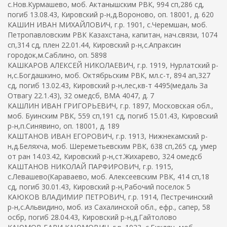
с.Нов.Курмашево, моб. Актанышским РВК, 994 сп,286 сд,
погиб 13.08.43, Кировский р-н,д.Вороново, оп. 18001, д. 620
КАШИН ИВАН МИХАЙЛОВИЧ, г.р. 1901, с.Черемшан, моб.
Петропавловским РВК Казахстана, капитан, нач.связи, 1074
сп,314 сд, плен 22.01.44, Кировский р-н,с.Апраксин
городок,м.Саблино, оп. 5898
КАШКАРОВ АЛЕКСЕЙ НИКОЛАЕВИЧ, г.р. 1919, Нурлатский р-
н,с.Богдашкино, моб. Октябрьским РВК, мл.с-т, 894 ап,327
сд, погиб 13.02.43, Кировский р-н,лес,кв-т 4495(медаль За
Отвагу 22.1.43), 32 омедсб, ВМА 4047, д. 7
КАШЛИН ИВАН ГРИГОРЬЕВИЧ, г.р. 1897, Московская обл.,
моб. Буинским РВК, 559 сп,191 сд, погиб 15.01.43, Кировский
р-н,п.Синявино, оп. 18001, д. 189
КАШТАНОВ ИВАН ЕГОРОВИЧ, г.р. 1913, Нижнекамский р-
н,д.Беляхча, моб. Шереметьевским РВК, 638 сп,265 сд, умер
от ран 14.03.42, Кировский р-н,ст.Жихарево, 324 омедсб
КАШТАНОВ НИКОЛАЙ ПАРФИРОВИЧ, г.р. 1915,
с.Левашево(Караваево, моб. Алексеевским РВК, 414 сп,18
сд, погиб 30.01.43, Кировский р-н,Рабочий поселок 5
КАЮКОВ ВЛАДИМИР ПЕТРОВИЧ, г.р. 1914, Пестречинский
р-н,с.Альвидино, моб. из Сахалинской обл., ефр., сапер, 58
осбр, погиб 28.04.43, Кировский р-н,д.Гайтолово