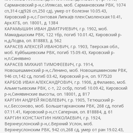
Сармановский р-н,с.Иляксаз, моб. Сармановским РВК, 1074
сп,314 сд(926 сп,250 сд), умер от болезни 10.05.43,
Кировский р-н,с.Гонтовая Липка(в плен:Смоленская:10.41,
Арх.КГБ, оп. 18001, д. 1384
КАРАМЫШИН ИВАН ДМИТРИЕВИЧ, г.р. 1902, моб.
Мамадышским РВК, 122 тбр, погиб 10.01.42, Кировский р-
н,д.Лодва, оп. 818883, д. 562
КАРАСЕВ АЛЕКСЕЙ ИВАНОВИЧ, г.р. 1903, Тверская обл.,
моб. Куйбышевским РВК, погиб 15.09.43, Кировский р-
н,п.Синявино
КАРАСЕВ МИХАИЛ ТИМОФЕЕВИЧ, г.р. 1914,
Новошешминский р-н,с.Ленино, моб. Новошешминским РВК,
946 сп,142 сд, погиб 03.42, Кировский р-н, оп. 977520
КАРБОВ ИВАН АЛЕКСАНДРОВИЧ, г.р. 1906, д.Филаево, моб.
Альметьевским РВК, с-т, 22 осбр, погиб 10.09.42, Кировский
р-н,Синявинские высоты, оп. 18001, д. 817
КАРГИН АНДРЕЙ ЯКОВЛЕВИЧ, г.р. 1905, Тетюшский р-
н,с.Бессоново, моб. Большетарханским РВК, 268 сд, погиб
07.11.41, Кировский р-н,ст.Саперная, оп. 818884, д. 61
КАРГИН КОНСТАНТИН НИКОЛАЕВИЧ, г.р. 1924,
Верхнеуслонский р-н,с.Верхний Услон, моб.
Верхнеуслонским РВК, 942 сп,268 сд, умер от ран 19.02.43,