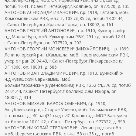
н,с.Биляр-Озеро, моб. Октябрьским РВК, 942 сп,268 сд,
погиб 10.41, г.Санкт-Петербург,г.Колпино, оп. 977520, д. 135
АНТОНОВ АЛЕКСАНДР ИВАНОВИЧ, г.р. 1919, Татария, моб.
Комсомольским РВК, мл.с-т, 103 сп,85 сд, погиб 18.02.44,
г.Санкт-Петербург,с.Красная Горка, оп. 18002, д. 161
АНТОНОВ ГЕОРГИЙ АНТОНОВИЧ, г.р. 1910, Кукморский р-
н,д.Малая Чура, моб. Кукморским РВК, 291 сд, погиб 12.41,
г.Санкт-Петербург, оп. 977520, д. 202
АНТОНОВ ГЕОРГИЙ МОИСЕЕВИЧ(МИХАЙЛОВИЧ), г.р. 1899,
Лениногорский р-н,п.Камышла, моб. Новописьмянским РВК,
умер от ран 20.04.43, г.Санкт-Петербург,Пискаревское кл.,
ЭГ 1360, оп. 18001, д. 585
АНТОНОВ ИВАН ВЛАДИМИРОВИЧ, г.р. 1913, Буинский р-
н,д.Чувашский Сарыкамыш, моб.
Большетарханским(Буденовским) РВК, 1252 сп,376 сд, погиб
24.01.44, г.Санкт-Петербург,г.Колпино,с.Ям-Ижора, оп.
18002, д. 314
АНТОНОВ МИХАИЛ ВАРФОЛОМЕЕВИЧ, г.р. 1910,
Аксубаевский р-н,с.Старое Узеево, моб. Тельманским РВК,
с-т, ком.отд., 40 зап(31 оадн ИС Кронштадт.МОР Бал, умер
от болезни 10.01.42, г.Санкт-Петербург, оп. 977522, д. 395
АНТОНОВ НИКОЛАЙ СТЕПАНОВИЧ, Ленинградская обл.,
моб. Шереметьевским РВК, ст-на, 58 сп,35 сд, погиб