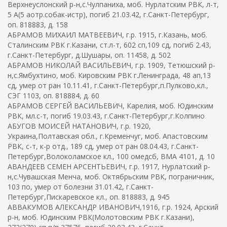
Верхнеуслонский р-н,с.Чулпаниха, моб. Нурлатским РВК, л-т,
5 А(5 аотр.собак-истр), погиб 21.03.42, г.Санкт-Петербург,
оп. 818883, д. 158
АБРАМОВ МИХАИЛ МАТВЕЕВИЧ, г.р. 1915, г.Казань, моб.
Сталинским РВК г.Казани, ст.л-т, 602 сп,109 сд, погиб 2.43,
г.Санкт-Петербург, д.Шушары, оп. 11458, д. 502
АБРАМОВ НИКОЛАЙ ВАСИЛЬЕВИЧ, г.р. 1909, Тетюшский р-
н,с.Ямбухтино, моб. Кировским РВК г.Ленинграда, 48 ап,13
сд, умер от ран 10.11.41, г.Санкт-Петербург,п.Пулково,кл.,
СЭГ 1103, оп. 818884, д. 60
АБРАМОВ СЕРГЕЙ ВАСИЛЬЕВИЧ, Карелия, моб. Юдинским
РВК, мл.с-т, погиб 19.03.43, г.Санкт-Петербург,г.Колпино
АБУГОВ МОИСЕЙ НАТАНОВИЧ, г.р. 1920,
Украина,Полтавская обл., г.Кременчуг, моб. Апастовским
РВК, с-т, к-р отд., 189 сд, умер от ран 08.04.43, г.Санкт-
Петербург,Волоколамское кл., 100 омедсб, ВМА 4101, д. 10
АВАНДЕЕВ СЕМЕН АРСЕНТЬЕВИЧ, г.р. 1917, Нурлатский р-
н,с.Чувашская Менча, моб. Октябрьским РВК, пограничник,
103 по, умер от болезни 31.01.42, г.Санкт-
Петербург,Пискаревское кл., оп. 818883, д. 945
АВВАКУМОВ АЛЕКСАНДР ИВАНОВИЧ,1916, г.р. 1924, Арский
р-н, моб. Юдинским РВК(Молотовским РВК г.Казани),