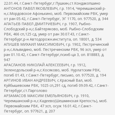
22.01.44, г.Санкт-Петербург,г.Пушкин,ст.Кондакопшино
АНТОНОВ ПАВЕЛ ЯКОВЛЕВИЧ, г.р. 1914, Черемшанский р-
н,с.Мордовское Афонькино, моб. Первомайским РВК, умер
от ран 05.42, г.Санкт-Петербург, ЭГ 1170, оп. 977520, д. 344
АПАТЬЕВ ПАВЕЛ ДМИТРИЕВИЧ, г.р. 1907, Рыбно-
Слободский р-н,с.Байтеряково, моб. Рыбно-Слободским
РВК, 466 сп,125 сд, умер от ран 30.07.43, г.Санкт-
Петербург,р-н Автодорожн.института, оп. 18001, д. 534
АПУШЕВ МИХАИЛ МАКСИМОВИЧ, г.р. 1902, Пестречинский
р-н,с.Альвидино, моб. Пестречинским РВК, 96 зсп, умер от
ран 01.10.42, г.Санкт-Петербург,психб-ца 3, оп. 818883, д.
947
АРАСЛАНОВ НИКОЛАЙ АЛЕКСЕЕВИЧ, г.р. 1912,
Зеленодольский р-н,с.Косяково, моб. Нурлатским РВК,
погиб 01.43, г.Санкт-Петербург, письмо, оп. 977520, д. 194
АРГИНОВ ИВАН АНДРЕЕВИЧ, с.Красный Вал, моб.
Куйбышевским РВК, 1025 сп,291 сд, погиб 09.09.42, г.Санкт-
Петербург,ст.Парголово
АРЗАМАСОВ МАКСИМ ЕМЕЛЬЯНОВИЧ, г.р. 1910,
Черемшанский р-н,с.Кадеево(Шешминская Крепость), моб.
Первомайским РВК, 47 зсп, осуж 16.01.42, г.Санкт-
Петербург, оп. 977621, д. 207