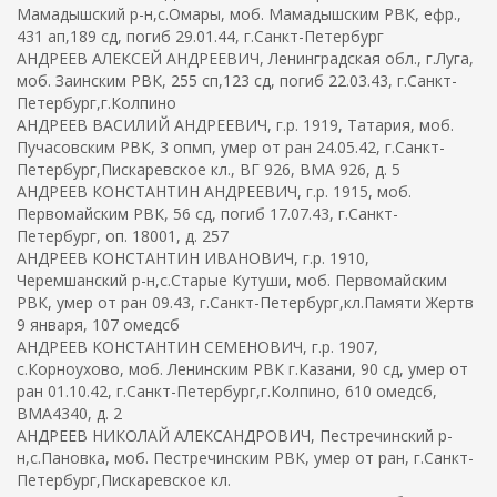
Мамадышский р-н,с.Омары, моб. Мамадышским РВК, ефр.,
431 ап,189 сд, погиб 29.01.44, г.Санкт-Петербург
АНДРЕЕВ АЛЕКСЕЙ АНДРЕЕВИЧ, Ленинградская обл., г.Луга,
моб. Заинским РВК, 255 сп,123 сд, погиб 22.03.43, г.Санкт-
Петербург,г.Колпино
АНДРЕЕВ ВАСИЛИЙ АНДРЕЕВИЧ, г.р. 1919, Татария, моб.
Пучасовским РВК, 3 опмп, умер от ран 24.05.42, г.Санкт-
Петербург,Пискаревское кл., ВГ 926, ВМА 926, д. 5
АНДРЕЕВ КОНСТАНТИН АНДРЕЕВИЧ, г.р. 1915, моб.
Первомайским РВК, 56 сд, погиб 17.07.43, г.Санкт-
Петербург, оп. 18001, д. 257
АНДРЕЕВ КОНСТАНТИН ИВАНОВИЧ, г.р. 1910,
Черемшанский р-н,с.Старые Кутуши, моб. Первомайским
РВК, умер от ран 09.43, г.Санкт-Петербург,кл.Памяти Жертв
9 января, 107 омедсб
АНДРЕЕВ КОНСТАНТИН СЕМЕНОВИЧ, г.р. 1907,
с.Корноухово, моб. Ленинским РВК г.Казани, 90 сд, умер от
ран 01.10.42, г.Санкт-Петербург,г.Колпино, 610 омедсб,
ВМА4340, д. 2
АНДРЕЕВ НИКОЛАЙ АЛЕКСАНДРОВИЧ, Пестречинский р-
н,с.Пановка, моб. Пестречинским РВК, умер от ран, г.Санкт-
Петербург,Пискаревское кл.