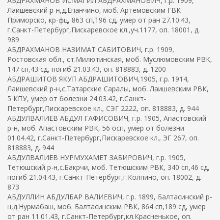
АБДРАХМАНОВ ИСМАГИЛ АБДРАХМАНОВИЧ, г.р. 1909,
Лаишевский р-н,д.Епанчино, моб. Артемовским ГВК
Приморско, кр-фц, 863 сп,196 сд, умер от ран 27.10.43,
г.Санкт-Петербург,Пискаревское кл.,уч.1177, оп. 18001, д.
989
АБДРАХМАНОВ НАЗИМАТ САБИТОВИЧ, г.р. 1909,
Ростовская обл., ст.Милютинская, моб. Муслюмовским РВК,
147 сп,43 сд, погиб 21.03.43, оп. 818883, д. 1200
АБДРАШИТОВ ЯКУП АБДРАШИТОВИЧ,1905, г.р. 1914,
Лаишевский р-н,с.Татарские Саралы, моб. Лаишевским РВК,
5 КПУ, умер от болезни 24.03.42, г.Санкт-
Петербург,Пискаревское кл., СЭГ 2222, оп. 818883, д. 944
АБДУЛВАЛИЕВ АБДУЛ ГАФИСОВИЧ, г.р. 1905, Апастовский
р-н, моб. Апастовским РВК, 56 осп, умер от болезни
01.04.42, г.Санкт-Петербург,Пискаревское кл., ЭГ 267, оп.
818883, д. 944
АБДУЛВАЛИЕВ НУРМУХАМЕТ ЗАБИРОВИЧ, г.р. 1905,
Тетюшский р-н,с.Бакрчи, моб. Тетюшским РВК, 340 сп,46 сд,
погиб 21.04.43, г.Санкт-Петербург,г.Колпино, оп. 18002, д.
873
АБДУЛЛИН АБДУЛБАР ВАЛИЕВИЧ, г.р. 1899, Балтасинский р-
н,д.Нурмабаш, моб. Балтасинским РВК, 864 сп,189 сд, умер
от ран 11.01.43, г.Санкт-Петербург,кл.Красненькое, оп.