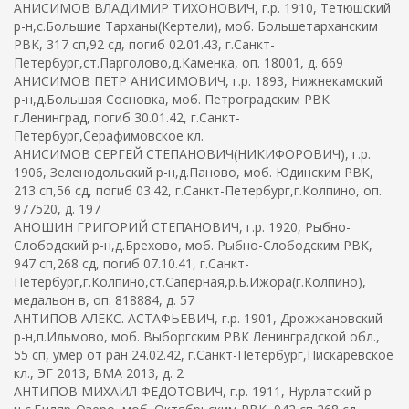
АНИСИМОВ ВЛАДИМИР ТИХОНОВИЧ, г.р. 1910, Тетюшский
р-н,с.Большие Тарханы(Кертели), моб. Большетарханским
РВК, 317 сп,92 сд, погиб 02.01.43, г.Санкт-
Петербург,ст.Парголово,д.Каменка, оп. 18001, д. 669
АНИСИМОВ ПЕТР АНИСИМОВИЧ, г.р. 1893, Нижнекамский
р-н,д.Большая Сосновка, моб. Петроградским РВК
г.Ленинград, погиб 30.01.42, г.Санкт-
Петербург,Серафимовское кл.
АНИСИМОВ СЕРГЕЙ СТЕПАНОВИЧ(НИКИФОРОВИЧ), г.р.
1906, Зеленодольский р-н,д.Паново, моб. Юдинским РВК,
213 сп,56 сд, погиб 03.42, г.Санкт-Петербург,г.Колпино, оп.
977520, д. 197
АНОШИН ГРИГОРИЙ СТЕПАНОВИЧ, г.р. 1920, Рыбно-
Слободский р-н,д.Брехово, моб. Рыбно-Слободским РВК,
947 сп,268 сд, погиб 07.10.41, г.Санкт-
Петербург,г.Колпино,ст.Саперная,р.Б.Ижора(г.Колпино),
медальон в, оп. 818884, д. 57
АНТИПОВ АЛЕКС. АСТАФЬЕВИЧ, г.р. 1901, Дрожжановский
р-н,п.Ильмово, моб. Выборгским РВК Ленинградской обл.,
55 сп, умер от ран 24.02.42, г.Санкт-Петербург,Пискаревское
кл., ЭГ 2013, ВМА 2013, д. 2
АНТИПОВ МИХАИЛ ФЕДОТОВИЧ, г.р. 1911, Нурлатский р-