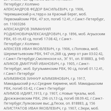
Петербург,г.Колпино
АЛЕКСАНДРОВ ФЕДОР ВАСИЛЬЕВИЧ, г.р. 1906,
Черемшанский р-н,терр.к-за Красный Берег, моб.
Первомайским РВК, 47 зсп, погиб 12.41, г.Санкт-Петербург,
оп. 11003266
АЛЕКСАНДРОВ ЭММАНУИЛ
РОДИОНОВИЧ(АЛЕКСАНДРОВИЧ, г.р. 1896, моб. Агрызским
РВК, 65 сп,43 сд, погиб 17.08.42, г.Санкт-
Петербург,г.Колпино
АЛЕКСЕЕВ ИВАН ЯКОВЛЕВИЧ, г.р. 1906, с.Поповка, моб.
Шереметьевским РВК, 947 сп,268 сд, умер от ран 03.02.42,
г.Санкт-Петербург,Смоленское кл., ЭГ 91, оп. 818883, д. 945
АЛИКОВ ДМИТРИЙ ИВАНОВИЧ, г.р. 1905, г.Санкт-
Петербург, моб. Бугульминским РВК, 90 сд, погиб 01.12.41,
г.Санкт-Петербург
АЛИМЗЯНОВ ЗИННУР АЛИМЗЯНОВИЧ, г.р. 1917,
Мамадышский р-н,с.Средние Кирмени, моб. Мамадышским
РВК, погиб 03.42, г.Санкт-Петербург
АЛИМОВ ИДИЯТ,1913, г.р. 1907, с.Новые Чукалы, моб.
Дрожжановским РВК, 296 сп,13 сд, погиб 08.09.42, г.Санкт-
Петербург,Пулковские выс.,д.Пески, оп. 818883, д. 156
АЛИСТРАТОВ ИВАН ЯКОВЛЕВИЧ, г.р. 1907, с.Зюри, моб.