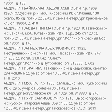
18001, д. 188
АБДУЛЛИН БАЙРАХМАН АБДУЛНАСЫПОВИЧ, г.р. 1909,
Кзыл-Юлдузский р-н, моб. Кировским РВК г.Казани, 130
осапб, 85 сд, погиб 22.02.43, г.Санкт-Петербург,Красненькое
кл., оп. 18004, д. 410
АБДУЛЛИН ЗАВДАТ НИГМАТОВИЧ, г.р. 1923, Ютазинский р-
н,с.Байряка, моб. Ютазинским РВК, ефр., 245 сп,123 сд,
погиб 21.03.43, г.Санкт-Петербург,г.Колпино,п.Красный Бор,
оп. 18001, д. 145
АБДУЛЛИН ЗАГИДУЛЛА АБДУЛЛОВИЧ, г.р. 1923,
Пестречинский р-н,с.Чита, моб. Пестречинским РВК, 947
сп,268 сд, погиб 31.07.42, г.Санкт-
Петербург,г.Колпино,д.Путролово, оп. 818883, д. 602
АБДУЛЛИН ИБРАГИМ, Тетюшский р-н,д.Кадыковка, санитар,
284 мсп,86 мсд, умер от ран 13.03.40, г.Санкт-Петербург,
ППГ 2010
АБДУЛЛИН МУХЛИС, г.р. 1906, с.Мамашир, моб. Кукморским
РВК, 29 б, умер от болезни 30.01.42, г.Санкт-
Петербург,Богуславское кл., ЭГ 1329, оп. 818883, д. 945
АБДУЛЛИН НУРИ САМИСОВИЧ, г.р. 1916, Высокогорский р-
н,с.Русско-Татарская Айша, 359 сп,50 сд, умер от ран
12.03.40, г.Санкт-Петербург,Пискаревское кл., ЭГ 2019