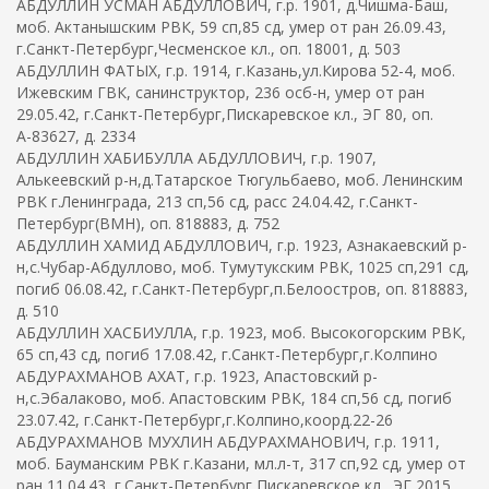
АБДУЛЛИН УСМАН АБДУЛЛОВИЧ, г.р. 1901, д.Чишма-Баш,
моб. Актанышским РВК, 59 сп,85 сд, умер от ран 26.09.43,
г.Санкт-Петербург,Чесменское кл., оп. 18001, д. 503
АБДУЛЛИН ФАТЫХ, г.р. 1914, г.Казань,ул.Кирова 52-4, моб.
Ижевским ГВК, санинструктор, 236 осб-н, умер от ран
29.05.42, г.Санкт-Петербург,Пискаревское кл., ЭГ 80, оп.
А-83627, д. 2334
АБДУЛЛИН ХАБИБУЛЛА АБДУЛЛОВИЧ, г.р. 1907,
Алькеевский р-н,д.Татарское Тюгульбаево, моб. Ленинским
РВК г.Ленинграда, 213 сп,56 сд, расс 24.04.42, г.Санкт-
Петербург(ВМН), оп. 818883, д. 752
АБДУЛЛИН ХАМИД АБДУЛЛОВИЧ, г.р. 1923, Азнакаевский р-
н,с.Чубар-Абдуллово, моб. Тумутукским РВК, 1025 сп,291 сд,
погиб 06.08.42, г.Санкт-Петербург,п.Белоостров, оп. 818883,
д. 510
АБДУЛЛИН ХАСБИУЛЛА, г.р. 1923, моб. Высокогорским РВК,
65 сп,43 сд, погиб 17.08.42, г.Санкт-Петербург,г.Колпино
АБДУРАХМАНОВ АХАТ, г.р. 1923, Апастовский р-
н,с.Эбалаково, моб. Апастовским РВК, 184 сп,56 сд, погиб
23.07.42, г.Санкт-Петербург,г.Колпино,коорд.22-26
АБДУРАХМАНОВ МУХЛИН АБДУРАХМАНОВИЧ, г.р. 1911,
моб. Бауманским РВК г.Казани, мл.л-т, 317 сп,92 сд, умер от
ран 11.04.43, г.Санкт-Петербург,Пискаревское кл., ЭГ 2015