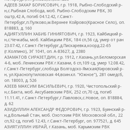
АДЕЕВ ЗАХАР БОРИСОВИЧ, г.р. 1918, Рыбно-Слободский р-
н,с.Рыбная Слобода, моб. Рыбно-Слободским РВК, 30
оштр,42 А, погиб 04.12.42, г.Санкт-
Петербург,п.Пулково,м.Верхнее Койрово(Красное Село), оп.
818883, д. 160
АДИЯТУЛЛИН ХАБИБ ГИНИЯТОВИЧ, г.р. 1923, Кайбицкий р-
н,с.Чечкабы, моб. Кайбицким РВК, 184 сп,56 сд, умер от ран
23.07.42, г.Санкт-Петербург,д.Пискаревка,коорд.22-65
(г.Колпино), ЭГ 1041, оп. А-83627, д. 2380
АЗАМАТОВ СИРАЗЕТДИН, г.р. 1912, г.Казань,ул.Беломорская
4-6, моб. Ленинским РВК г.Казани, 6 сп,109 сд, умер 12.08.42,
г.Санкт-Петербург,слобода Волгодско-Ямская(Кировский р-
н, ул.Краснопутиловская 44,воин.кл. "Южное"), 281 омедсб,
оп. 18003, д. 526
АЗЕЕВ МАКСИМ ВАСИЛЬЕВИЧ, г.р. 1920, Чистопольский р-
н,с.Бахта, моб. Аксубаевским РВК, 252 сп,70 сд, погиб
11.11.41, г.Санкт-Петербург,г.Павловск,с.Новое, оп. 818884,
д. 62
АЗИДУЛЛИН АЛЕКСАНДР ФЕДОРОВИЧ, г.р. 1923, Буинский р-
н,д.Вольный Стан, моб. Охотским РВК Московской обл., 22
сп,92 сд, погиб 12.43, г.Санкт-Петербург, оп. 977521, д. 645
АЗИЯТУЛЛИН ИБРАЙ, г.Казань, моб. Карымским РВК