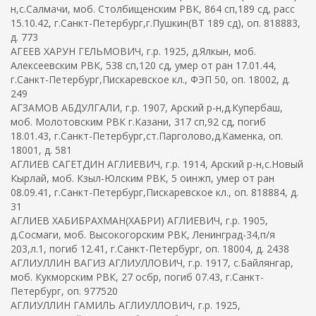
н,с.Салмачи, моб. Столбищенским РВК, 864 сп,189 сд, расс
15.10.42, г.Санкт-Петербург,г.Пушкин(ВТ 189 сд), оп. 818883,
д. 773
АГЕЕВ ХАРУН ГЕЛЬМОВИЧ, г.р. 1925, д.Ялкын, моб.
Алексеевским РВК, 538 сп,120 сд, умер от ран 17.01.44,
г.Санкт-Петербург,Пискаревское кл., ФЭП 50, оп. 18002, д.
249
АГЗАМОВ АБДУЛГАЛИ, г.р. 1907, Арский р-н,д.Купербаш,
моб. Молотовским РВК г.Казани, 317 сп,92 сд, погиб
18.01.43, г.Санкт-Петербург,ст.Парголово,д.Каменка, оп.
18001, д. 581
АГЛИЕВ САГЕТДИН АГЛИЕВИЧ, г.р. 1914, Арский р-н,с.Новый
Кырлай, моб. Кзыл-Юлским РВК, 5 оинжп, умер от ран
08.09.41, г.Санкт-Петербург,Пискаревское кл., оп. 818884, д.
31
АГЛИЕВ ХАБИБРАХМАН(ХАБРИ) АГЛИЕВИЧ, г.р. 1905,
д.Сосмаги, моб. Высокогорским РВК, Ленинград-34,п/я
203,л.1, погиб 12.41, г.Санкт-Петербург, оп. 18004, д. 2438
АГЛИУЛЛИН ВАГИЗ АГЛИУЛЛОВИЧ, г.р. 1917, с.Байлянгар,
моб. Кукморским РВК, 27 осбр, погиб 07.43, г.Санкт-
Петербург, оп. 977520
АГЛИУЛЛИН ГАМИЛЬ АГЛИУЛЛОВИЧ, г.р. 1925,