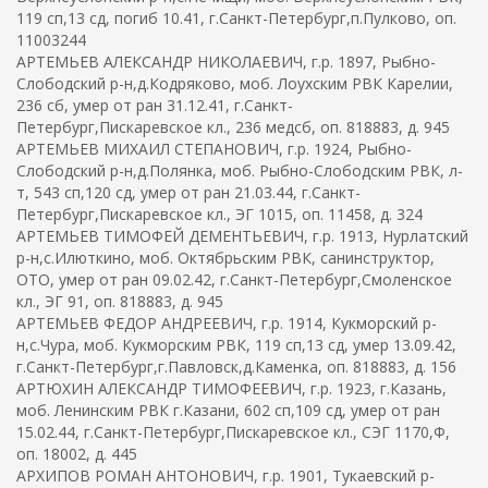
119 сп,13 сд, погиб 10.41, г.Санкт-Петербург,п.Пулково, оп.
11003244
АРТЕМЬЕВ АЛЕКСАНДР НИКОЛАЕВИЧ, г.р. 1897, Рыбно-
Слободский р-н,д.Кодряково, моб. Лоухским РВК Карелии,
236 сб, умер от ран 31.12.41, г.Санкт-
Петербург,Пискаревское кл., 236 медсб, оп. 818883, д. 945
АРТЕМЬЕВ МИХАИЛ СТЕПАНОВИЧ, г.р. 1924, Рыбно-
Слободский р-н,д.Полянка, моб. Рыбно-Слободским РВК, л-
т, 543 сп,120 сд, умер от ран 21.03.44, г.Санкт-
Петербург,Пискаревское кл., ЭГ 1015, оп. 11458, д. 324
АРТЕМЬЕВ ТИМОФЕЙ ДЕМЕНТЬЕВИЧ, г.р. 1913, Нурлатский
р-н,с.Илюткино, моб. Октябрьским РВК, санинструктор,
ОТО, умер от ран 09.02.42, г.Санкт-Петербург,Смоленское
кл., ЭГ 91, оп. 818883, д. 945
АРТЕМЬЕВ ФЕДОР АНДРЕЕВИЧ, г.р. 1914, Кукморский р-
н,с.Чура, моб. Кукморским РВК, 119 сп,13 сд, умер 13.09.42,
г.Санкт-Петербург,г.Павловск,д.Каменка, оп. 818883, д. 156
АРТЮХИН АЛЕКСАНДР ТИМОФЕЕВИЧ, г.р. 1923, г.Казань,
моб. Ленинским РВК г.Казани, 602 сп,109 сд, умер от ран
15.02.44, г.Санкт-Петербург,Пискаревское кл., СЭГ 1170,Ф,
оп. 18002, д. 445
АРХИПОВ РОМАН АНТОНОВИЧ, г.р. 1901, Тукаевский р-