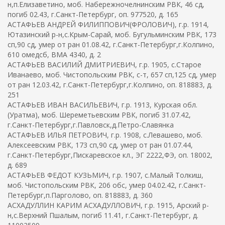
н,п.Елизаветино, моб. Набережночелнинским РВК, 46 сд,
погиб 02.43, г.Санкт-Петербург, оп. 977520, д. 165
АСТАФЬЕВ АНДРЕЙ ФИЛИППОВИЧ(ФРОЛОВИЧ), г.р. 1914,
Ютазинский р-н,с.Крым-Сарай, моб. Бугульминским РВК, 173
сп,90 сд, умер от ран 01.08.42, г.Санкт-Петербург,г.Колпино,
610 омедсб, ВМА 4340, д. 2
АСТАФЬЕВ ВАСИЛИЙ ДМИТРИЕВИЧ, г.р. 1905, с.Старое
Иванаево, моб. Чистопольским РВК, с-т, 657 сп,125 сд, умер
от ран 12.03.42, г.Санкт-Петербург,г.Колпино, оп. 818883, д.
251
АСТАФЬЕВ ИВАН ВАСИЛЬЕВИЧ, г.р. 1913, Курская обл.
(Уратма), моб. Шереметьевским РВК, погиб 31.07.42,
г.Санкт-Петербург,г.Павловск,д.Петро-Славянка
АСТАФЬЕВ ИЛЬЯ ПЕТРОВИЧ, г.р. 1908, с.Левашево, моб.
Алексеевским РВК, 173 сп,90 сд, умер от ран 01.07.44,
г.Санкт-Петербург,Пискаревское кл., ЭГ 2222,ФЭ, оп. 18002,
д. 689
АСТАФЬЕВ ФЕДОТ КУЗЬМИЧ, г.р. 1907, с.Малый Толкиш,
моб. Чистопольским РВК, 206 обс, умер 04.02.42, г.Санкт-
Петербург,п.Парголово, оп. 818883, д. 360
АСХАДУЛЛИН КАРИМ АСХАДУЛЛОВИЧ, г.р. 1915, Арский р-
н,с.Верхний Пшалым, погиб 11.41, г.Санкт-Петербург, д.