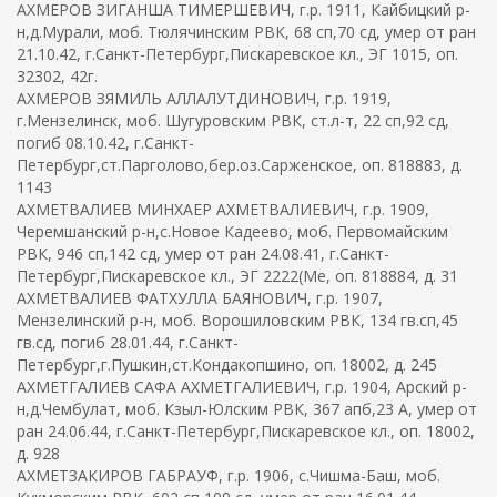
АХМЕРОВ ЗИГАНША ТИМЕРШЕВИЧ, г.р. 1911, Кайбицкий р-
н,д.Мурали, моб. Тюлячинским РВК, 68 сп,70 сд, умер от ран
21.10.42, г.Санкт-Петербург,Пискаревское кл., ЭГ 1015, оп.
32302, 42г.
АХМЕРОВ ЗЯМИЛЬ АЛЛАЛУТДИНОВИЧ, г.р. 1919,
г.Мензелинск, моб. Шугуровским РВК, ст.л-т, 22 сп,92 сд,
погиб 08.10.42, г.Санкт-
Петербург,ст.Парголово,бер.оз.Сарженское, оп. 818883, д.
1143
АХМЕТВАЛИЕВ МИНХАЕР АХМЕТВАЛИЕВИЧ, г.р. 1909,
Черемшанский р-н,с.Новое Кадеево, моб. Первомайским
РВК, 946 сп,142 сд, умер от ран 24.08.41, г.Санкт-
Петербург,Пискаревское кл., ЭГ 2222(Ме, оп. 818884, д. 31
АХМЕТВАЛИЕВ ФАТХУЛЛА БАЯНОВИЧ, г.р. 1907,
Мензелинский р-н, моб. Ворошиловским РВК, 134 гв.сп,45
гв.сд, погиб 28.01.44, г.Санкт-
Петербург,г.Пушкин,ст.Кондакопшино, оп. 18002, д. 245
АХМЕТГАЛИЕВ САФА АХМЕТГАЛИЕВИЧ, г.р. 1904, Арский р-
н,д.Чембулат, моб. Кзыл-Юлским РВК, 367 апб,23 А, умер от
ран 24.06.44, г.Санкт-Петербург,Пискаревское кл., оп. 18002,
д. 928
АХМЕТЗАКИРОВ ГАБРАУФ, г.р. 1906, с.Чишма-Баш, моб.