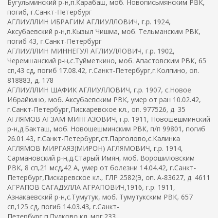
Бугульминский р-н,п.Карабаш, моб. Новописьмянским РВК,
погиб, г.Санкт-Петербург
АГЛИУЛЛИН ИБРАГИМ АГЛИУЛЛОВИЧ, г.р. 1924,
Аксубаевский р-н,п.Кызыл Чишма, моб. Тельманским РВК,
погиб 43, г.Санкт-Петербург
АГЛИУЛЛИН МИННЕГУЛ АГЛИУЛЛОВИЧ, г.р. 1902,
Черемшанский р-н,с.Туйметкино, моб. Апастовским РВК, 65
сп,43 сд, погиб 17.08.42, г.Санкт-Петербург,г.Колпино, оп.
818883, д. 178
АГЛИУЛЛИН ШАФИК АГЛИУЛЛОВИЧ, г.р. 1907, с.Новое
Ибрайкино, моб. Аксубаевским РВК, умер от ран 10.02.42,
г.Санкт-Петербург,Пискаревское кл., оп. 977526, д. 35
АГЛЯМОВ АГЗАМ МИНГАЗОВИЧ, г.р. 1911, Новошешминский
р-н,д.Бакташ, моб. Новошешминским РВК, п/п 99801, погиб
26.01.43, г.Санкт-Петербург,ст.Парголово,с.Калинка
АГЛЯМОВ МИРГАЯЗ(МИРОН) АГЛЯМОВИЧ, г.р. 1914,
Сармановский р-н,д.Старый Имян, моб. Ворошиловским
РВК, 8 сп,21 мсд,42 А, умер от болезни 14.04.42, г.Санкт-
Петербург,Пискаревское кл., ГЛР 2582(Э, оп. А-83627, д. 4611
АГРАПОВ САГАДУЛЛА АГРАПОВИЧ,1916, г.р. 1911,
Азнакаевский р-н,с.Тумутук, моб. Тумутукским РВК, 657
сп,125 сд, погиб 14.03.43, г.Санкт-
Петербург,п.Пулково,кл.,мог.233