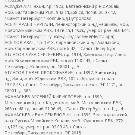
11002509
АСХАДУЛЛИН ЯХЬЯ, г.р. 1923, Балтасинский р-н,с.Арбаш,
моб. Балтасинским РВК, 942 сп,268 сд, погиб 26.07.42,
г.Санкт-Петербург,г.Колпино,д.Путролово
АСЫЛГАРАЕВ НУРГАЛИ, Лениногорский р-н,д.Чершилы, моб.
Новописьмянским РВК, 14 гв.сп,1 гв.ск, умер от ран 08.04.44,
г.Санкт-Петербург,г.Пушкин,д.Подсосенье(Черт.Гора)
АСЫЛОВ АХАТ, г.р. 1918, Сармановский р-н,с.Азалаково,
моб. Сармановским РВК, погиб 42, г.Санкт-Петербург
АТЛАСОВ ЛУКА СЕРГЕЕВИЧ, г.р. 1914, Заинский р-н,д.Ирня,
моб. Ворошиловским РВК, погиб 11.02.43, г.Санкт-
Петербург,г.Колпино, оп. 18001, д. 9
АТЛАСОВ ПАВЕЛ ПРОКОФЬЕВИЧ, г.р. 1897, Заинский р-
н,д.Ирня, моб. Юдинским РВК, 102 осбр, умер от ран
13.02.43, г.Санкт-Петербург,Пискаревское кл., ЭГ 1171, оп.
18001, д. 585
АФАНАСЬЕВ АРСЕНИЙ КИРИЛЛОВИЧ, г.р. 1899,
Мензелинский р-н,с.Кодряково, моб. Мензелинским РВК,
268 сп,48 сд, погиб 21.06.43, г.Санкт-Петербург, оп. 1, д. 4
АФАНАСЬЕВ ИВАН СЕМЕНОВИЧ, г.р. 1899, Зеленодольский
р-н,с.Русско-Марийские Ковали, моб. Юдинским РВК, 272
сп,123 сд, умер от ран 02.03.43, г.Санкт-
Петербург,Пискаревское кл., ЭГ 2015