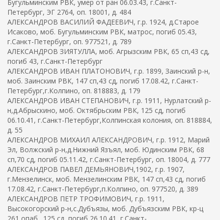
Бугульминским РВК, умер от ран 06.03.43, г.Санкт-
Петербург, ЭГ 2764, оп. 18001, д. 484
АЛЕКСАНДРОВ ВАСИЛИЙ ФАДЕЕВИЧ, г.р. 1924, д.Старое
Исаково, моб. Бугульминским РВК, матрос, погиб 05.43,
г.Санкт-Петербург, оп. 977521, д. 789
АЛЕКСАНДРОВ ЗИЯТУЛЛА, моб. Агрызским РВК, 65 сп,43 сд,
погиб 43, г.Санкт-Петербург
АЛЕКСАНДРОВ ИВАН ПЛАТОНОВИЧ, г.р. 1899, Заинский р-н,
моб. Заинским РВК, 147 сп,43 сд, погиб 17.08.42, г.Санкт-
Петербург,г.Колпино, оп. 818883, д. 179
АЛЕКСАНДРОВ ИВАН СТЕПАНОВИЧ, г.р. 1911, Нурлатский р-
н,д.Абрыскино, моб. Октябрьским РВК, 125 сд, погиб
06.10.41, г.Санкт-Петербург,Колпинская колония, оп. 818884,
д. 55
АЛЕКСАНДРОВ МИХАИЛ АЛЕКСАНДРОВИЧ, г.р. 1912, Марий
Эл, Волжский р-н,д.Нижний Язъял, моб. Юдинским РВК, 68
сп,70 сд, погиб 05.11.42, г.Санкт-Петербург, оп. 18004, д. 777
АЛЕКСАНДРОВ ПАВЕЛ ДЕМЬЯНОВИЧ,1902, г.р. 1907,
г.Мензелинск, моб. Мензелинским РВК, 147 сп,43 сд, погиб
17.08.42, г.Санкт-Петербург,п.Колпино, оп. 977520, д. 389
АЛЕКСАНДРОВ ПЕТР ТРОФИМОВИЧ, г.р. 1911,
Высокогорский р-н,с.Дубъязы, моб. Дубъязским РВК, кр-ц
261 опаб., 125 сд, погиб 26.10.41, г.Санкт-