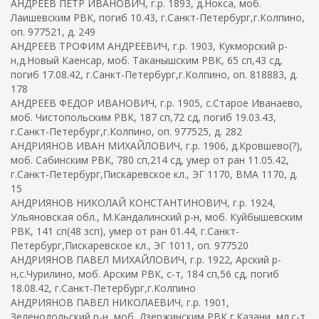
АНДРЕЕВ ПЕТР ИВАНОВИЧ, г.р. 1893, д.Нокса, моб.
Лаишевским РВК, погиб 10.43, г.Санкт-Петербург,г.Колпино,
оп. 977521, д. 249
АНДРЕЕВ ТРОФИМ АНДРЕЕВИЧ, г.р. 1903, Кукморский р-
н,д.Новый Каенсар, моб. Таканышским РВК, 65 сп,43 сд,
погиб 17.08.42, г.Санкт-Петербург,г.Колпино, оп. 818883, д.
178
АНДРЕЕВ ФЕДОР ИВАНОВИЧ, г.р. 1905, с.Старое Иванаево,
моб. Чистопольским РВК, 187 сп,72 сд, погиб 19.03.43,
г.Санкт-Петербург,г.Колпино, оп. 977525, д. 282
АНДРИЯНОВ ИВАН МИХАЙЛОВИЧ, г.р. 1906, д.Кровшево(?),
моб. Сабинским РВК, 780 сп,214 сд, умер от ран 11.05.42,
г.Санкт-Петербург,Пискаревское кл., ЭГ 1170, ВМА 1170, д.
15
АНДРИЯНОВ НИКОЛАЙ КОНСТАНТИНОВИЧ, г.р. 1924,
Ульяновская обл., М.Кандалинский р-н, моб. Куйбышевским
РВК, 141 сп(48 зсп), умер от ран 01.44, г.Санкт-
Петербург,Пискаревское кл., ЭГ 1011, оп. 977520
АНДРИЯНОВ ПАВЕЛ МИХАЙЛОВИЧ, г.р. 1922, Арский р-
н,с.Чурилино, моб. Арским РВК, с-т, 184 сп,56 сд, погиб
18.08.42, г.Санкт-Петербург,г.Колпино
АНДРИЯНОВ ПАВЕЛ НИКОЛАЕВИЧ, г.р. 1901,
Зеленодольский р-н, моб. Дзержинским РВК г.Казани, мл.с-т,