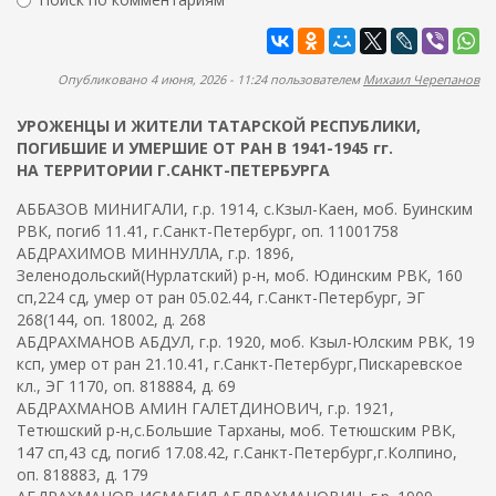
ж
м
а
Найти
а
н
и
п
Опубликовано 4 июня, 2026 - 11:24 пользователем
Михаил Черепанов
ю
о
УРОЖЕНЦЫ И ЖИТЕЛИ ТАТАРСКОЙ РЕСПУБЛИКИ,
и
ПОГИБШИЕ И УМЕРШИЕ ОТ РАН В 1941-1945 гг.
с
НА ТЕРРИТОРИИ Г.САНКТ-ПЕТЕРБУРГА
к
АББАЗОВ МИНИГАЛИ, г.р. 1914, с.Кзыл-Каен, моб. Буинским
а
РВК, погиб 11.41, г.Санкт-Петербург, оп. 11001758
АБДРАХИМОВ МИННУЛЛА, г.р. 1896,
Зеленодольский(Нурлатский) р-н, моб. Юдинским РВК, 160
сп,224 сд, умер от ран 05.02.44, г.Санкт-Петербург, ЭГ
268(144, оп. 18002, д. 268
АБДРАХМАНОВ АБДУЛ, г.р. 1920, моб. Кзыл-Юлским РВК, 19
ксп, умер от ран 21.10.41, г.Санкт-Петербург,Пискаревское
кл., ЭГ 1170, оп. 818884, д. 69
АБДРАХМАНОВ АМИН ГАЛЕТДИНОВИЧ, г.р. 1921,
Тетюшский р-н,с.Большие Тарханы, моб. Тетюшским РВК,
147 сп,43 сд, погиб 17.08.42, г.Санкт-Петербург,г.Колпино,
оп. 818883, д. 179