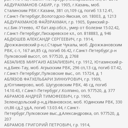
АБДУРАХМАНОВ САБИР, г.р. 1905, г.Казань, моб.
Сталинским РВК г.Казани, 381 сп,109 сд, погиб 13.12.41,
г.Санкт-Петербург,Вологодско-Ямская, оп. 18003, д. 1213
АБДУРАХМАНОВ ФАЙЗРАХМАН, г.р. 1905, Буинский р-
н,с.Бик-Утеево, 47 бат.аэр.обсл., умер от болезни 15.02.42,
г.Санкт-Петербург,Пискаревское кл., оп. 818883, д. 946
АБДЮШЕВ АЛЕКСАНДР СЕРГЕЕВИЧ, г.р. 1914,
Дрожжановский р-н,с.Старые Чукалы, моб. Дрожжановским
РВК, с-т, 167 ап,85 сд, погиб 06.42, г.Санкт-Петербург,р-н
Пулковский высот, оп. 977520, д. 2768
АБЗАЛИЕВ МИРГАИЗ АБЗАЛИЕВИЧ, г.р. 1912, Ютазинский р-
н,д.Биек-Тау, моб. Агрызским РВК, 296 сп,13 сд, погиб 07.42,
г.Санкт-Петербург,Пулковские выс., оп. 15724, д. 1
АБЛЯЗОВ ФАТХЕЛЬБАРИ ЗИННУРОВИЧ, г.р. 1909,
д.Юлтимерово, моб. Шугуровским РВК, 46 сд, погиб
14.10.43, г.Санкт-Петербург,г.Колпино, оп. 977520, д. 377
АБРАМОВ АНДРЕЙ ТИМОФЕЕВИЧ, г.р. 1905,
Зеленодольский р-н,д.Ивановское, моб. Юдинским РВК, 330
сп,86 сд,2 уд.А, погиб 13.03.44, г.Санкт-
Петербург,Пулковские выс.,д.Александровка, оп. 977520, д.
207
АБРАМОВ ГРИГОРИЙ ПЕТРОВИЧ, г.р. 1914,