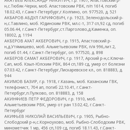
АКАТЬЕВ АЛЕКСАНДР НИКИТИЧ, г.р. 1907, Апастовский р-
н,с.Тюбяк-Черки, моб. Апастовским РВК, п/п 1614, погиб
18.02.43, г.Санкт-Петербург,г.Колпино, оп. 977520, д. 521
АКБАРОВ АБДУЛ ГАРИФОВИЧ, г.р. 1923, Зеленодольский р-
н,с.Тавлино, моб. Юдинским РВК, мл.с-т, 317 сп,92 сд, погиб
05.06.44, г.Санкт-Петербург,ст.Парголово,д.Каменка, оп.
18002, д. 1194
АКБЕРОВ АХАТ АКБЕРОВИЧ, г.р. 1915, Апастовский р-
н,д.Утямишево, моб. Альметьевским РВК, п/я 996,лит.2,
погиб 01.44, г.Санкт-Петербург, оп. 977520, д. 898
АКБЕРОВ САМАТ АКБЕРОВИЧ, г.р. 1917, Арский р-н,с.Ключи-
Сап, моб. Кзыл-Юлским РВК, 864 сп,189 сд, умер от болезни
07.03.42, г.Санкт-Петербург,Пискаревское кл., оп. 818883, д.
944
АКИМОВ БАЗИР, г.р. 1918, г.Казань, моб. Казанским ГВК,
телефонист, 704 ап, погиб 22.10.41, г.Санкт-
Петербург,п.Пулково, оп. 818883, д. 158
АКИНФИЕВ ПЕТР ФЕДОРОВИЧ, г.р. 1910, моб.
Альметьевским РВК, умер от ран 13.02.42, г.Санкт-
Петербург
АКИФЬЕВ НИКОЛАЙ ВАСИЛЬЕВИЧ, г.р. 1905, Рыбно-
Слободский р-н,с.Корноухово, моб. Рыбно-Слободским РВК,
минометчик 1 мр, 456 сп,109 сд, погиб 18.11.43, г.Санкт-