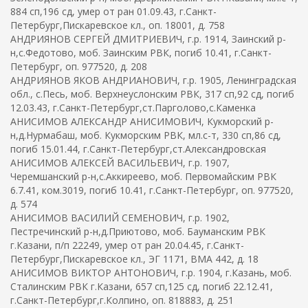
884 сп,196 сд, умер от ран 01.09.43, г.Санкт-
Петербург,Пискаревское кл., оп. 18001, д. 758
АНДРИЯНОВ СЕРГЕЙ ДМИТРИЕВИЧ, г.р. 1914, Заинский р-
н,с.Федотово, моб. Заинским РВК, погиб 10.41, г.Санкт-
Петербург, оп. 977520, д. 208
АНДРИЯНОВ ЯКОВ АНДРИАНОВИЧ, г.р. 1905, Ленинградская
обл., с.Песь, моб. Верхнеуслонским РВК, 317 сп,92 сд, погиб
12.03.43, г.Санкт-Петербург,ст.Парголово,с.Каменка
АНИСИМОВ АЛЕКСАНДР АНИСИМОВИЧ, Кукморский р-
н,д.Нурмабаш, моб. Кукморским РВК, мл.с-т, 330 сп,86 сд,
погиб 15.01.44, г.Санкт-Петербург,ст.Александровская
АНИСИМОВ АЛЕКСЕЙ ВАСИЛЬЕВИЧ, г.р. 1907,
Черемшанский р-н,с.Аккиреево, моб. Первомайским РВК
6.7.41, ком.3019, погиб 10.41, г.Санкт-Петербург, оп. 977520,
д. 574
АНИСИМОВ ВАСИЛИЙ СЕМЕНОВИЧ, г.р. 1902,
Пестречинский р-н,д.Приютово, моб. Бауманским РВК
г.Казани, п/п 22249, умер от ран 20.04.45, г.Санкт-
Петербург,Пискаревское кл., ЭГ 1171, ВМА 442, д. 18
АНИСИМОВ ВИКТОР АНТОНОВИЧ, г.р. 1904, г.Казань, моб.
Сталинским РВК г.Казани, 657 сп,125 сд, погиб 22.12.41,
г.Санкт-Петербург,г.Колпино, оп. 818883, д. 251