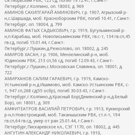
Октябрьским РВК, 125 сд, погиб 19.12.41, г.Санкт-
Петербург,г.Колпино, оп. 18003, д. 969
АМИНОВ САХИПГАРАЙ АМИНОВИЧ, г.р. 1907, Агрызский р-
н,с.Шаршада, моб. Красноборским РВК, погиб 10.41, г.Санкт-
Петербург, оп. 18004, д. 799
АМИНОВ ФАТЫХ САДЫКОВИЧ, г.р. 1919, Бугульминский р-
н,п.Карабаш, моб. Новописьмянским РВК, гв.с-т, 134 гв.сп,45
гв.сд, погиб 15.01.44, г.Санкт-
Петербург,г.Пушкин,д.Рехколово, оп. 18002, д. 245
АМИРОВ ХАСАН, г.р. 1906, Мензелинский р-н, моб.
Юдинским РВК, 213 сп,56 сд, погиб 12.09.43, г.Санкт-
Петербург,г.Пушкин,с.Московская Славянка, оп. 18001, д.
722
АМИРХАНОВ САЛИМ ГАРАЕВИЧ, г.р. 1919, Камско-
Устьинский р-н,д.Ишимово, моб. Камско-Устьинским РВК, с-
т, 947 сп,268 сд(55 осбр), погиб 30.03.43, г.Санкт-
Петербург,г.Колпино,д.Красный Бор(Демянский р-н,д.Белый
Бор), оп. 18001, д. 309
АМФИТЕАТРОВ ВАСИЛИЙ ПЕТРОВИЧ, г.р. 1913, Кукморский
р-н,п.Новотроицкий, моб. Таканышским РВК, ст.л-т, 194
гв.сп,64 гв.сд, умер от ран 25.01.44, г.Санкт-
Петербург,Пискаревское кл., СЭГ 1170, оп. 18002, д. 445
АНГУТИН АЛЕКСАНДР НИКОЛАЕВИЧ, г.р. 1910,