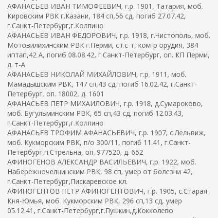
АФАНАСЬЕВ ИВАН ТИМОФЕЕВИЧ, г.р. 1901, Татария, моб.
Кировским РВК г.Казани, 184 сп,56 сд, погиб 27.07.42,
г.Санкт-Петербург,г.Колпино
АФАНАСЬЕВ ИВАН ФЕДОРОВИЧ, г.р. 1918, г.Чистополь, моб.
Мотовилихинским РВК г.Перми, ст.с-т, ком-р орудия, 384
иптап,42 А, погиб 08.08.42, г.Санкт-Петербург, оп. КП Перми,
д. т-А
АФАНАСЬЕВ НИКОЛАЙ МИХАЙЛОВИЧ, г.р. 1911, моб.
Мамадышским РВК, 147 сп,43 сд, погиб 16.02.42, г.Санкт-
Петербург, оп. 18002, д. 1601
АФАНАСЬЕВ ПЕТР МИХАИЛОВИЧ, г.р. 1918, д.Сумароково,
моб. Бугульминским РВК, 65 сп,43 сд, погиб 12.03.43,
г.Санкт-Петербург,г.Колпино
АФАНАСЬЕВ ТРОФИМ АФАНАСЬЕВИЧ, г.р. 1907, с.Лельвиж,
моб. Кукморским РВК, п/о 300/11, погиб 11.41, г.Санкт-
Петербург,п.Стрельна, оп. 977520, д. 652
АФИНОГЕНОВ АЛЕКСАНДР ВАСИЛЬЕВИЧ, г.р. 1922, моб.
Набережночелнинским РВК, 98 сп, умер от болезни 42,
г.Санкт-Петербург,Пискаревское кл.
АФИНОГЕНТОВ ПЕТР АФИНОГЕНТОВИЧ, г.р. 1905, с.Старая
Кня-Юмья, моб. Кукморским РВК, 296 сп,13 сд, умер
05.12.41, г.Санкт-Петербург,г.Пушкин,д.Кокколево