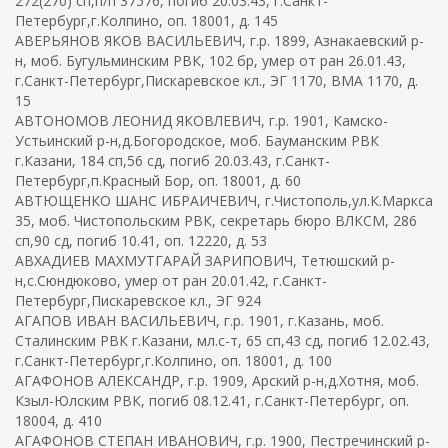
272(270) сп,п/п 37576, погиб 20.03.43, г.Санкт-
Петербург,г.Колпино, оп. 18001, д. 145
АВЕРЬЯНОВ ЯКОВ ВАСИЛЬЕВИЧ, г.р. 1899, Азнакаевский р-
н, моб. Бугульминским РВК, 102 бр, умер от ран 26.01.43,
г.Санкт-Петербург,Пискаревское кл., ЭГ 1170, ВМА 1170, д.
15
АВТОНОМОВ ЛЕОНИД ЯКОВЛЕВИЧ, г.р. 1901, Камско-
Устьинский р-н,д.Богородское, моб. Бауманским РВК
г.Казани, 184 сп,56 сд, погиб 20.03.43, г.Санкт-
Петербург,п.Красный Бор, оп. 18001, д. 60
АВТЮЩЕНКО ШАНС ИБРАИЧЕВИЧ, г.Чистополь,ул.К.Маркса
35, моб. Чистопольским РВК, секретарь бюро ВЛКСМ, 286
сп,90 сд, погиб 10.41, оп. 12220, д. 53
АВХАДИЕВ МАХМУТГАРАЙ ЗАРИПОВИЧ, Тетюшский р-
н,с.Сюндюково, умер от ран 20.01.42, г.Санкт-
Петербург,Пискаревское кл., ЭГ 924
АГАПОВ ИВАН ВАСИЛЬЕВИЧ, г.р. 1901, г.Казань, моб.
Сталинским РВК г.Казани, мл.с-т, 65 сп,43 сд, погиб 12.02.43,
г.Санкт-Петербург,г.Колпино, оп. 18001, д. 100
АГАФОНОВ АЛЕКСАНДР, г.р. 1909, Арский р-н,д.Хотня, моб.
Кзыл-Юлским РВК, погиб 08.12.41, г.Санкт-Петербург, оп.
18004, д. 410
АГАФОНОВ СТЕПАН ИВАНОВИЧ, г.р. 1900, Пестречинский р-