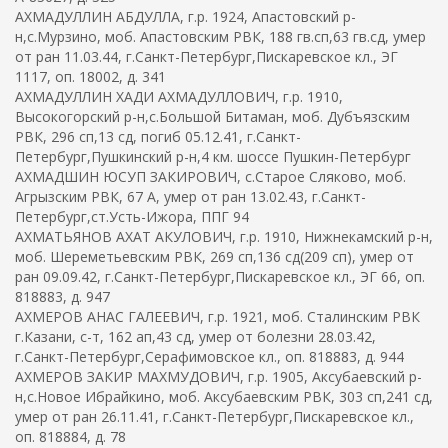
АХМАДУЛЛИН АБДУЛЛА, г.р. 1924, Апастовский р-
н,с.Мурзино, моб. Апастовским РВК, 188 гв.сп,63 гв.сд, умер
от ран 11.03.44, г.Санкт-Петербург,Пискаревское кл., ЭГ
1117, оп. 18002, д. 341
АХМАДУЛЛИН ХАДИ АХМАДУЛЛОВИЧ, г.р. 1910,
Высокогорский р-н,с.Большой Битаман, моб. Дубъязским
РВК, 296 сп,13 сд, погиб 05.12.41, г.Санкт-
Петербург,Пушкинский р-н,4 км. шоссе Пушкин-Петербург
АХМАДШИН ЮСУП ЗАКИРОВИЧ, с.Старое Сляково, моб.
Агрызским РВК, 67 А, умер от ран 13.02.43, г.Санкт-
Петербург,ст.Усть-Ижора, ППГ 94
АХМАТЬЯНОВ АХАТ АКУЛОВИЧ, г.р. 1910, Нижнекамский р-н,
моб. Шереметьевским РВК, 269 сп,136 сд(209 сп), умер от
ран 09.09.42, г.Санкт-Петербург,Пискаревское кл., ЭГ 66, оп.
818883, д. 947
АХМЕРОВ АНАС ГАЛЕЕВИЧ, г.р. 1921, моб. Сталинским РВК
г.Казани, с-т, 162 ап,43 сд, умер от болезни 28.03.42,
г.Санкт-Петербург,Серафимовское кл., оп. 818883, д. 944
АХМЕРОВ ЗАКИР МАХМУДОВИЧ, г.р. 1905, Аксубаевский р-
н,с.Новое Ибрайкино, моб. Аксубаевским РВК, 303 сп,241 сд,
умер от ран 26.11.41, г.Санкт-Петербург,Пискаревское кл.,
оп. 818884, д. 78