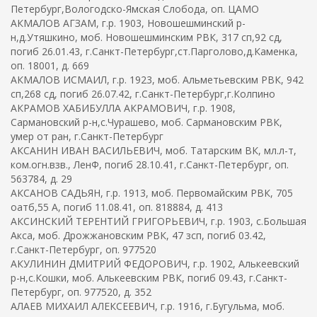
Петербург,Вологодско-Ямская Слобода, оп. ЦАМО
АКМАЛОВ АГЗАМ, г.р. 1903, Новошешминский р-
н,д.Утяшкино, моб. Новошешминским РВК, 317 сп,92 сд,
погиб 26.01.43, г.Санкт-Петербург,ст.Парголово,д.Каменка,
оп. 18001, д. 669
АКМАЛОВ ИСМАИЛ, г.р. 1923, моб. Альметьевским РВК, 942
сп,268 сд, погиб 26.07.42, г.Санкт-Петербург,г.Колпино
АКРАМОВ ХАБИБУЛЛА АКРАМОВИЧ, г.р. 1908,
Сармановский р-н,с.Чурашево, моб. Сармановским РВК,
умер от ран, г.Санкт-Петербург
АКСАНИН ИВАН ВАСИЛЬЕВИЧ, моб. Татарским ВК, мл.л-т,
ком.огн.взв., ЛенФ, погиб 28.10.41, г.Санкт-Петербург, оп.
563784, д. 29
АКСАНОВ САДЬЯН, г.р. 1913, моб. Первомайским РВК, 705
оатб,55 А, погиб 11.08.41, оп. 818884, д. 413
АКСИНСКИЙ ТЕРЕНТИЙ ГРИГОРЬЕВИЧ, г.р. 1903, с.Большая
Акса, моб. Дрожжановским РВК, 47 зсп, погиб 03.42,
г.Санкт-Петербург, оп. 977520
АКУЛИНИН ДМИТРИЙ ФЕДОРОВИЧ, г.р. 1902, Алькеевский
р-н,с.Кошки, моб. Алькеевским РВК, погиб 09.43, г.Санкт-
Петербург, оп. 977520, д. 352
АЛАЕВ МИХАИЛ АЛЕКСЕЕВИЧ, г.р. 1916, г.Бугульма, моб.