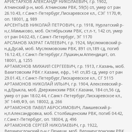
АРИСТАРХОВ АЛЕКСАНДР НИКОЛАЕВИЧ, г.р. 1902,
Атнинский р-н, моб. Атнинским РВК, 59(5) сп, умер от ран
26.10.43, г.Санкт-Петербург,Пискаревское кл., СЭГ 1170,Ф,
оп. 18001, д. 989
АРСЕНТЬЕВ НИКОЛАЙ ПЕТРОВИЧ, г.р. 1918, Нурлатский р-
н,с.Мамыково, моб. Октябрьским РВК, ст.л-т, 142 сп, умер
от ран 04.02.43, г.Санкт-Петербург, ЭГ 1170
АРСЛАНОВ ХАЗРАТ ГАЛЕЕВИЧ, г.р. 1924, Муслюмовский р-
н,д.Дусай, моб. Муслюмовским РВК, 891 сп,189 сд, погиб
16.12.43, г.Санкт-Петербург,г.Пушкин,м.Аппендицит, оп.
18001, д. 1255
АРТАМОНОВ МИХАИЛ СЕРГЕЕВИЧ, г.р. 1913, г.Казань, моб.
Вахитовским РВК г.Казани, ефр., 141 сп,85 сд, умер от ран
29.01.43, г.Санкт-Петербург,Пискаревское кл., СГ 5115
АРТАМОНОВ НИКОЛАЙ ИЛЬИЧ, г.р. 1904, Алексеевский р-
н,д.Ерыкла, моб. Дзержинским РВК г.Казани, 184 сп,56 сд,
умер от ран 18.02.44, г.Санкт-Петербург,Пискаревское кл.,
ЭГ 1449,ФЭ, оп. 18002, д. 266
АРТАМОНОВ ПАВЕЛ АБРОСИМОВИЧ, Лаишевский р-
н,п.Александровка, моб. Столбищенским РВК, погиб 04.42,
г.Санкт-Петербург, оп. 18004, д. 496
АРТАМОНОВ СЕРГЕЙ НИКОЛАЕВИЧ, г.р. 1922,
Верхнеуслонский р-н,с.Печищи, моб. Верхнеуслонским РВК,