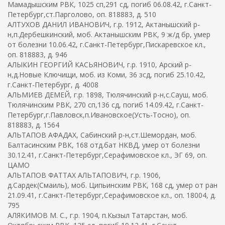
Мамадышским РВК, 1025 сп,291 сд, погиб 06.08.42, г.Санкт-
Петербург,ст.Парголово, оп. 818883, д. 510
АЛТУХОВ ДАНИЛ ИВАНОВИЧ, г.р. 1912, Актанышский р-
н,п.Дербешкинский, моб. Актанышским РВК, 9 ж/д бр, умер
от болезни 10.06.42, г.Санкт-Петербург,Пискаревское кл.,
оп. 818883, д. 946
АЛЫКИН ГЕОРГИЙ КАСЬЯНОВИЧ, г.р. 1910, Арский р-
н,д.Новые Ключищи, моб. из Коми, 36 зсд, погиб 25.10.42,
г.Санкт-Петербург, д. 4008
АЛЬМИЕВ ДЕМЕЙ, г.р. 1898, Тюлячинский р-н,с.Сауш, моб.
Тюлячинским РВК, 270 сп,136 сд, погиб 14.09.42, г.Санкт-
Петербург,г.Павловск,п.Ивановское(Усть-Тосно), оп.
818883, д. 1564
АЛЬТАПОВ АФАДАХ, Сабинский р-н,ст.Шемордан, моб.
Балтасинским РВК, 168 отд.бат НКВД, умер от болезни
30.12.41, г.Санкт-Петербург,Серафимовское кл., ЭГ 69, оп.
ЦАМО
АЛЬТАПОВ ФАТТАХ АЛЬТАПОВИЧ, г.р. 1906,
д.Сардек(Смаиль), моб. Ципьинским РВК, 168 сд, умер от ран
21.09.41, г.Санкт-Петербург,Серафимовское кл., оп. 18004, д.
795
АЛЯКИМОВ М. С., г.р. 1904, п.Кызыл Татарстан, моб.