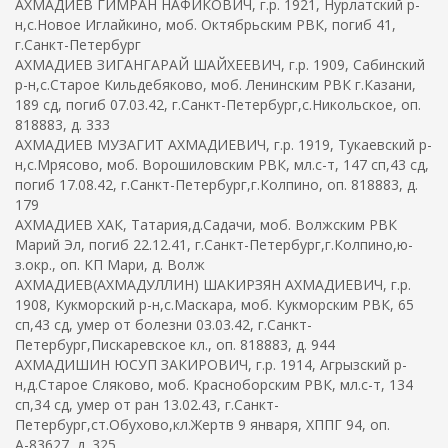
АХМАДИЕВ ГИМРАН НАФИКОВИЧ, г.р. 1921, Нурлатский р-
н,с.Новое Иглайкино, моб. Октябрьским РВК, погиб 41,
г.Санкт-Петербург
АХМАДИЕВ ЗИГАНГАРАЙ ШАЙХЕЕВИЧ, г.р. 1909, Сабинский
р-н,с.Старое Кильдебяково, моб. Ленинским РВК г.Казани,
189 сд, погиб 07.03.42, г.Санкт-Петербург,с.Никольское, оп.
818883, д. 333
АХМАДИЕВ МУЗАГИТ АХМАДИЕВИЧ, г.р. 1919, Тукаевский р-
н,с.Мрясово, моб. Ворошиловским РВК, мл.с-т, 147 сп,43 сд,
погиб 17.08.42, г.Санкт-Петербург,г.Колпино, оп. 818883, д.
179
АХМАДИЕВ ХАК, Татария,д.Садачи, моб. Волжским РВК
Марий Эл, погиб 22.12.41, г.Санкт-Петербург,г.Колпино,ю-
з.окр., оп. КП Мари, д. Волж
АХМАДИЕВ(АХМАДУЛЛИН) ШАКИРЗЯН АХМАДИЕВИЧ, г.р.
1908, Кукморский р-н,с.Маскара, моб. Кукморским РВК, 65
сп,43 сд, умер от болезни 03.03.42, г.Санкт-
Петербург,Пискаревское кл., оп. 818883, д. 944
АХМАДИШИН ЮСУП ЗАКИРОВИЧ, г.р. 1914, Агрызский р-
н,д.Старое Сляково, моб. Красноборским РВК, мл.с-т, 134
сп,34 сд, умер от ран 13.02.43, г.Санкт-
Петербург,ст.Обухово,кл.Жертв 9 января, ХППГ 94, оп.
А-83627, д. 325