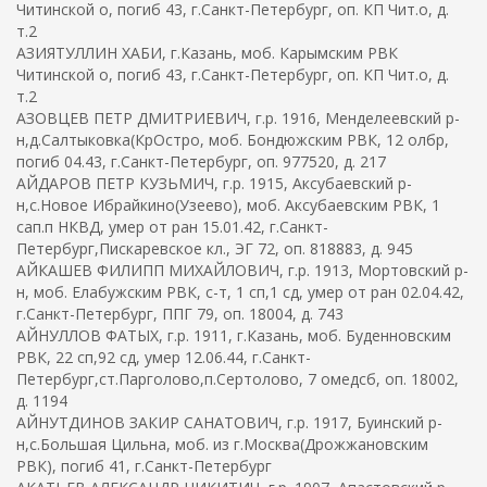
Читинской о, погиб 43, г.Санкт-Петербург, оп. КП Чит.о, д.
т.2
АЗИЯТУЛЛИН ХАБИ, г.Казань, моб. Карымским РВК
Читинской о, погиб 43, г.Санкт-Петербург, оп. КП Чит.о, д.
т.2
АЗОВЦЕВ ПЕТР ДМИТРИЕВИЧ, г.р. 1916, Менделеевский р-
н,д.Салтыковка(КрОстро, моб. Бондюжским РВК, 12 олбр,
погиб 04.43, г.Санкт-Петербург, оп. 977520, д. 217
АЙДАРОВ ПЕТР КУЗЬМИЧ, г.р. 1915, Аксубаевский р-
н,с.Новое Ибрайкино(Узеево), моб. Аксубаевским РВК, 1
сап.п НКВД, умер от ран 15.01.42, г.Санкт-
Петербург,Пискаревское кл., ЭГ 72, оп. 818883, д. 945
АЙКАШЕВ ФИЛИПП МИХАЙЛОВИЧ, г.р. 1913, Мортовский р-
н, моб. Елабужским РВК, с-т, 1 сп,1 сд, умер от ран 02.04.42,
г.Санкт-Петербург, ППГ 79, оп. 18004, д. 743
АЙНУЛЛОВ ФАТЫХ, г.р. 1911, г.Казань, моб. Буденновским
РВК, 22 сп,92 сд, умер 12.06.44, г.Санкт-
Петербург,ст.Парголово,п.Сертолово, 7 омедсб, оп. 18002,
д. 1194
АЙНУТДИНОВ ЗАКИР САНАТОВИЧ, г.р. 1917, Буинский р-
н,с.Большая Цильна, моб. из г.Москва(Дрожжановским
РВК), погиб 41, г.Санкт-Петербург