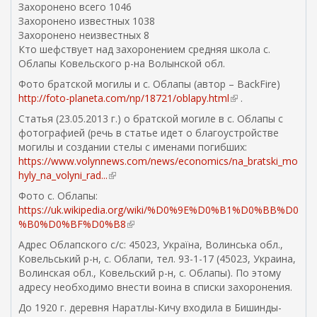
Захоронено всего 1046
л
Захоронено известных 1038
к
Захоронено неизвестных 8
а
Кто шефствует над захоронением средняя школа с.
)
Облапы Ковельского р-на Волынской обл.
Фото братской могилы и с. Облапы (автор – BackFire)
http://foto-planeta.com/np/18721/oblapy.html
(
.
в
Статья (23.05.2013 г.) о братской могиле в с. Облапы с
н
фотографией (речь в статье идет о благоустройстве
е
могилы и создании стелы с именами погибших:
ш
https://www.volynnews.com/news/economics/na_bratski_mo
н
hyly_na_volyni_rad...
(
я
в
Фото с. Облапы:
я
н
https://uk.wikipedia.org/wiki/%D0%9E%D0%B1%D0%BB%D0
с
е
%B0%D0%BF%D0%B8
(
с
ш
в
ы
Адрес Облапского с/с: 45023, Україна, Волинська обл.,
н
н
л
Ковельський р-н, с. Облапи, тел. 93-1-17 (45023, Украина,
я
е
к
Волинская обл., Ковельский р-н, с. Облапы). По этому
я
ш
а
адресу необходимо внести воина в списки захоронения.
с
н
)
с
До 1920 г. деревня Наратлы-Кичу входила в Бишинды-
я
ы