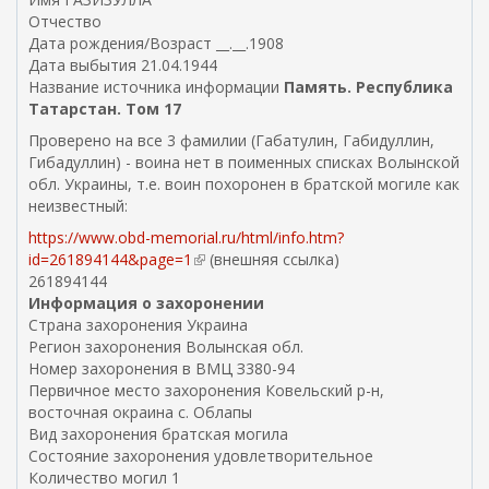
Отчество
н
с
Дата рождения/Возраст __.__.1908
я
с
Дата выбытия 21.04.1944
я
ы
Название источника информации
с
Память. Республика
л
Татарстан. Том 17
с
к
ы
а
Проверено на все 3 фамилии (Габатулин, Габидуллин,
л
)
Гибадуллин) - воина нет в поименных списках Волынской
к
обл. Украины, т.е. воин похоронен в братской могиле как
а
неизвестный:
)
https://www.obd-memorial.ru/html/info.htm?
id=261894144&page=1
(
(внешняя ссылка)
261894144
в
Информация о захоронении
н
Страна захоронения Украина
е
Регион захоронения Волынская обл.
ш
Номер захоронения в ВМЦ З380-94
н
Первичное место захоронения Ковельский р-н,
я
восточная окраина с. Облапы
я
Вид захоронения братская могила
с
Состояние захоронения удовлетворительное
с
Количество могил 1
ы