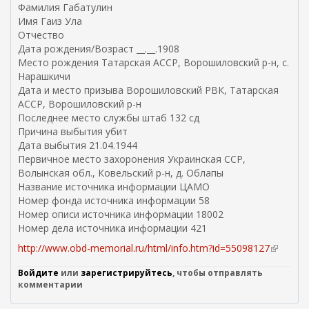
Фамилия Габатулин
Имя Гаиз Ула
Отчество
Дата рождения/Возраст __.__.1908
Место рождения Татарская АССР, Ворошиловский р-н, с.
Нарашкичи
Дата и место призыва Ворошиловский РВК, Татарская
АССР, Ворошиловский р-н
Последнее место службы штаб 132 сд
Причина выбытия убит
Дата выбытия 21.04.1944
Первичное место захоронения Украинская ССР,
Волынская обл., Ковельский р-н, д. Облапы
Название источника информации ЦАМО
Номер фонда источника информации 58
Номер описи источника информации 18002
Номер дела источника информации 421
http://www.obd-memorial.ru/html/info.htm?id=55098127
(
в
Войдите
или
зарегистрируйтесь
, чтобы отправлять
н
комментарии
е
ш