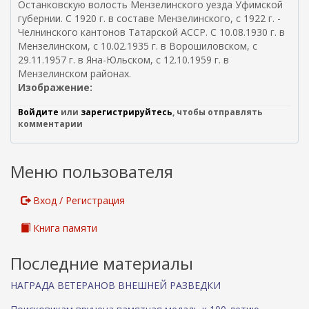
Останковскую волость Мензелинского уезда Уфимской
я
л
губернии. С 1920 г. в составе Мензелинского, с 1922 г. -
с
к
Челнинского кантонов Татарской АССР. С 10.08.1930 г. в
с
а
Мензелинском, с 10.02.1935 г. в Ворошиловском, с
ы
)
29.11.1957 г. в Яна-Юльском, с 12.10.1959 г. в
л
Мензелинском районах.
к
Изображение:
а
)
Войдите
или
зарегистрируйтесь
, чтобы отправлять
комментарии
Меню пользователя
Вход / Регистрация
Книга памяти
Последние материалы
НАГРАДА ВЕТЕРАНОВ ВНЕШНЕЙ РАЗВЕДКИ