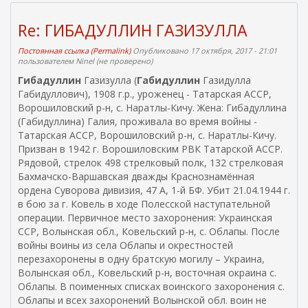
н
я
Re: ГИБАДУЛЛИН ГАЗИЗУЛЛА
я
с
Постоянная ссылка (Permalink)
Опубликовано 17 октября, 2017 - 21:01
пользователем
Ninel (не проверено)
с
ы
Гибадуллин
Газизулла (
Габидуллин
Газидулла
л
Габидуллович), 1908 г.р., уроженец - Татарская АССР,
к
Ворошиловский р-н, с. Наратлы-Кичу. Жена: Гибадуллина
а
(Габидуллина) Галия, проживала во время войны -
)
Татарская АССР, Ворошиловский р-н, с. Наратлы-Кичу.
Призван в 1942 г. Ворошиловским РВК Татарской АССР.
Рядовой, стрелок 498 стрелковый полк, 132 стрелковая
Бахмачско-Варшавская дважды Краснознамённая
ордена Суворова дивизия, 47 А, 1-й БФ. Убит 21.04.1944 г.
в бою за г. Ковель в ходе Полесской наступательной
операции. Первичное место захоронения: Украинская
ССР, Волынская обл., Ковельский р-н, с. Облапы. После
войны воины из села Облапы и окрестностей
перезахоронены в одну братскую могилу – Украина,
Волынская обл., Ковельский р-н, восточная окраина с.
Облапы. В поименных списках воинского захоронения с.
Облапы и всех захоронений Волынской обл. воин не