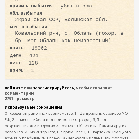
причина выбытия:
убит в бою
обл. выбытия:
Украинская ССР, Волынская обл.
место выбытия:
Ковельский р-н, с. Облапы (похор. в
бр. мог Облапы как неизвестный)
опись:
18002
дело:
421
лист:
128
прим.:
1
Войдите
или
зарегистрируйтесь
, чтобы отправлять
комментарии
2791 просмотр
Используемые сокращения
0 - сведения районных военкоматов, 1 - Центральных архивов МО
РФ, 2 - с места гибели и от поисковых отрядов,. 3, 5 - от
родственников и из других источников, К - из книг Памяти других
регионов, И - из интернета, П в прим.- плен,. Г - карточка немецкого
архива о пребывании в плену, Ж - вернулся из плена или с фронта