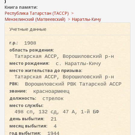
ж
)
и
а
Книга памяти:
с
н
Республика Татарстан (ТАССР)
к
и
Мензелинский (Матвеевский)
Наратлы-Кичу
ю
а
Учетные данные
г.р.:
1908
область рождения:
Татарская АССР, Ворошиловский р-н
место рождения:
с. Наратлы-Кичу
место жительства до призыва:
Татарская АССР, Ворошиловский р-н
РВК:
Ворошиловский РВК Татарской АССР
звание:
красноармеец
должность:
стрелок
место службы:
498 сп, 132 сд, 47 А, 1-й БФ
день выбытия:
21
месяц выбытия:
4
год выбытия:
1944