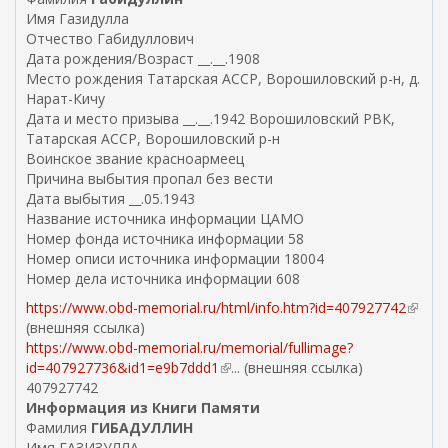
с
Имя Газидулла
ш
с
Отчество Габидуллович
н
ы
Дата рождения/Возраст __.__.1908
я
л
Место рождения Татарская АССР, Ворошиловский р-н, д.
я
к
Нарат-Кичу
с
а
Дата и место призыва __.__.1942 Ворошиловский РВК,
с
)
Татарская АССР, Ворошиловский р-н
ы
Воинское звание красноармеец
л
Причина выбытия пропал без вести
к
Дата выбытия __.05.1943
а
Название источника информации ЦАМО
)
Номер фонда источника информации 58
Номер описи источника информации 18004
Номер дела источника информации 608
https://www.obd-memorial.ru/html/info.htm?id=407927742
(
(внешняя ссылка)
в
https://www.obd-memorial.ru/memorial/fullimage?
н
id=407927736&id1=e9b7ddd1
(
... (внешняя ссылка)
е
407927742
в
ш
Информация из Книги Памяти
н
н
Фамилия
ГИБАДУЛЛИН
е
я
Имя ГАЗИЗУЛЛА
ш
я