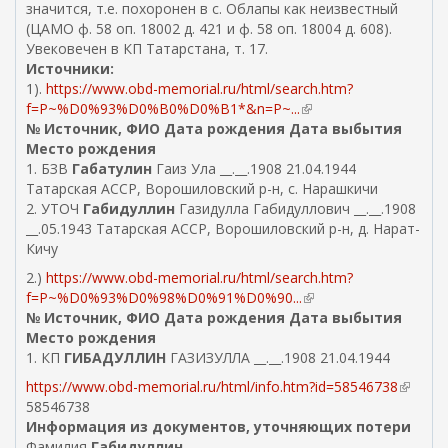
значится, т.е. похоронен в с. Облапы как неизвестный
(ЦАМО ф. 58 оп. 18002 д. 421 и ф. 58 оп. 18004 д. 608).
Увековечен в КП Татарстана, т. 17.
Источники:
1).
https://www.obd-memorial.ru/html/search.htm?
f=P~%D0%93%D0%B0%D0%B1*&n=P~...
(
№ Источник, ФИО Дата рождения Дата выбытия
в
Место рождения
н
1. БЗВ
Габатулин
Гаиз Ула __.__.1908 21.04.1944
е
Татарская АССР, Ворошиловский р-н, с. Нарашкичи
ш
2. УТОЧ
Габидуллин
Газидулла Габидуллович __.__.1908
н
__.05.1943 Татарская АССР, Ворошиловский р-н, д. Нарат-
я
Кичу
я
с
2.)
https://www.obd-memorial.ru/html/search.htm?
с
f=P~%D0%93%D0%98%D0%91%D0%90...
(
ы
№ Источник, ФИО Дата рождения Дата выбытия
в
л
Место рождения
н
к
1. КП
ГИБАДУЛЛИН
ГАЗИЗУЛЛА __.__.1908 21.04.1944
е
а
ш
https://www.obd-memorial.ru/html/info.htm?id=58546738
(
)
н
58546738
в
я
Информация из документов, уточняющих потери
н
я
Фамилия
Габидуллин
е