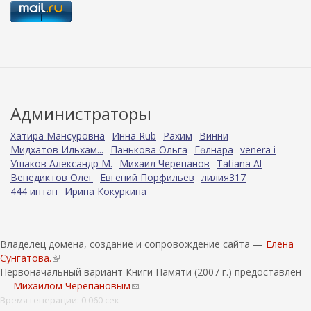
Администраторы
Хатира Мансуровна
Инна Rub
Рахим
Винни
Мидхатов Ильхам...
Панькова Ольга
Гөлнара
venera i
Ушаков Александр М.
Михаил Черепанов
Tatiana Al
Венедиктов Олег
Евгений Порфильев
лилия317
444 иптап
Ирина Кокуркина
Владелец домена, создание и сопровождение сайта —
Елена
Сунгатова.
(
Первоначальный вариант Книги Памяти (2007 г.) предоставлен
в
—
Михаилом Черепановым
н
(
.
е
с
Время генерации: 0.060 сек