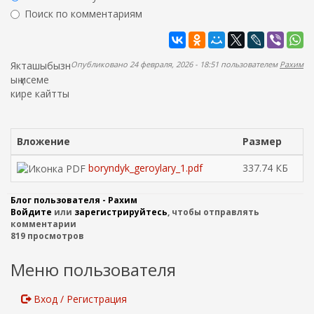
ж
р
Поиск по комментариям
а
м
н
Найти
а
и
ю
п
Якташыбызн
Опубликовано 24 февраля, 2026 - 18:51 пользователем
Рахим
о
ың исеме
кире кайтты
и
с
к
Вложение
Размер
а
boryndyk_geroylary_1.pdf
337.74 КБ
Блог пользователя - Рахим
Войдите
или
зарегистрируйтесь
, чтобы отправлять
комментарии
819 просмотров
Меню пользователя
Вход / Регистрация