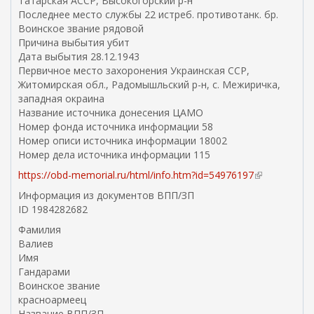
Татарская АССР, Высокогорский р-н
Последнее место службы 22 истреб. противотанк. бр.
Воинское звание рядовой
Причина выбытия убит
Дата выбытия 28.12.1943
Первичное место захоронения Украинская ССР,
Житомирская обл., Радомышльский р-н, с. Межиричка,
западная окраина
Название источника донесения ЦАМО
Номер фонда источника информации 58
Номер описи источника информации 18002
Номер дела источника информации 115
https://obd-memorial.ru/html/info.htm?id=54976197
(
в
Информация из документов ВПП/ЗП
н
ID 1984282682
е
Фамилия
ш
Валиев
н
Имя
я
Гандарами
я
Воинское звание
с
красноармеец
с
Название ВПП/ЗП