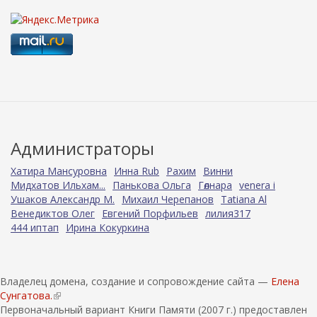
Администраторы
Хатира Мансуровна
Инна Rub
Рахим
Винни
Мидхатов Ильхам...
Панькова Ольга
Гөлнара
venera i
Ушаков Александр М.
Михаил Черепанов
Tatiana Al
Венедиктов Олег
Евгений Порфильев
лилия317
444 иптап
Ирина Кокуркина
Владелец домена, создание и сопровождение сайта —
Елена
Сунгатова.
(
Первоначальный вариант Книги Памяти (2007 г.) предоставлен
в