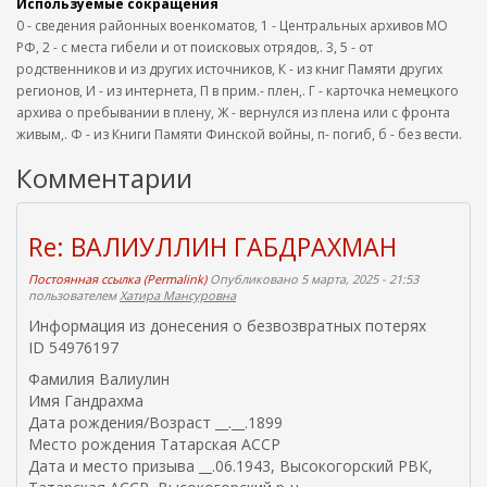
Используемые сокращения
0 - сведения районных военкоматов, 1 - Центральных архивов МО
РФ, 2 - с места гибели и от поисковых отрядов,. 3, 5 - от
родственников и из других источников, К - из книг Памяти других
регионов, И - из интернета, П в прим.- плен,. Г - карточка немецкого
архива о пребывании в плену, Ж - вернулся из плена или с фронта
живым,. Ф - из Книги Памяти Финской войны, п- погиб, б - без вести.
Комментарии
Re: ВАЛИУЛЛИН ГАБДРАХМАН
Постоянная ссылка (Permalink)
Опубликовано 5 марта, 2025 - 21:53
пользователем
Хатира Мансуровна
Информация из донесения о безвозвратных потерях
ID 54976197
Фамилия Валиулин
Имя Гандрахма
Дата рождения/Возраст __.__.1899
Место рождения Татарская АССР
Дата и место призыва __.06.1943, Высокогорский РВК,