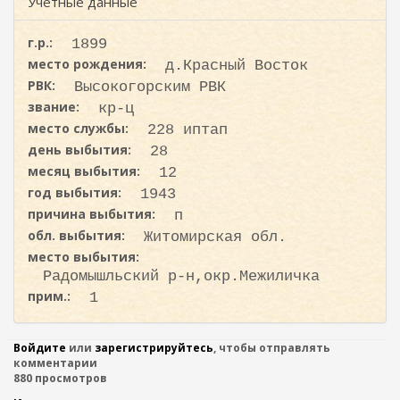
ж
Учетные данные
и
а
с
н
г.р.:
1899
к
и
место рождения:
д.Красный Восток
ю
а
РВК:
Высокогорским РВК
звание:
кр-ц
место службы:
228 иптап
день выбытия:
28
месяц выбытия:
12
год выбытия:
1943
причина выбытия:
п
обл. выбытия:
Житомирская обл.
место выбытия:
Радомышльский р-н,окр.Межиличка
прим.:
1
Войдите
или
зарегистрируйтесь
, чтобы отправлять
комментарии
880 просмотров