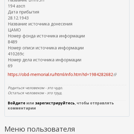
ы
194 азсп
л
Дата прибытия
к
28.12.1943
а
Название источника донесения
)
ЦАМО
Номер фонда источника информации
8489
Номер описи источника информации
410269с
Номер дела источника информации
69
https://obd-memorial.ru/html/info.htm?id=1984282682
(
в
н
Родиться человеком - это чудо.
е
Остаться человеком - это труд.
ш
Войдите
или
зарегистрируйтесь
, чтобы отправлять
н
комментарии
я
я
с
Меню пользователя
с