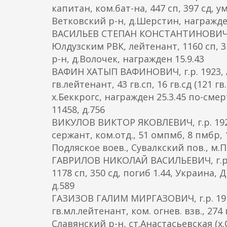
капитан, ком.бат-на, 447 сп, 397 сд, у
Ветковский р-н, д.Шерстин, награжден
ВАСИЛЬЕВ СТЕПАН КОНСТАНТИНОВИЧ, г.
Юлдузским РВК, лейтенант, 1160 сп, 3
р-н, д.Волочек, награжден 15.9.43
ВАФИН ХАТЫП ВАФИНОВИЧ, г.р. 1923, А
гв.лейтенант, 43 гв.сп, 16 гв.сд (121 гв
х.Беккрогс, награжден 25.3.45 по-сме
11458, д.756
ВИКУЛОВ ВИКТОР ЯКОВЛЕВИЧ, г.р. 1925
сержант, ком.отд., 51 омпмб, 8 пмбр, 1
Подляское воев., Сувалкский пов., м.
ГАВРИЛОВ НИКОЛАЙ ВАСИЛЬЕВИЧ, г.р. 
1178 сп, 350 сд, погиб 1.44, Украина, 
д.589
ГАЗИЗОВ ГАЛИМ МИРГАЗОВИЧ, г.р. 191
гв.мл.лейтенант, ком. огнев. взв., 274
Славянский р-н, ст.Анастасьевская (х