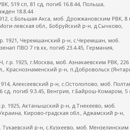
 519 сп, 81 сд, погиб 16.8.44, Польша,
жден 18.8.44
12, с.Большая Акса, моб. Дрожжановским РВК, 8
ь, Моги-левская обл., Бобруйский р-н, д.Сычково,
 1921, Черемшанский р-н, с.Черемшан, моб.
енап ПВО 7 гв.кк, погиб 23.4.45, Германия,
р. 1925, г.Москва, моб. Азнакаевским РВК, 226 
обл., Краснознаменский р-н, п.Добровольск (Янта
14, Алексеевский р-н, с.Остолопово, моб. Полт
6 сд, погиб 9.3.45, Венгрия, г.Байрош-Комаром, 5 
 1925, Актанышский р-н, д.Тнекеево, моб.
 Украина, Кирово-градская обл., Аджамский р-н,
Тукаевский р-н, с.Кузкеево, моб. Мензелинским 