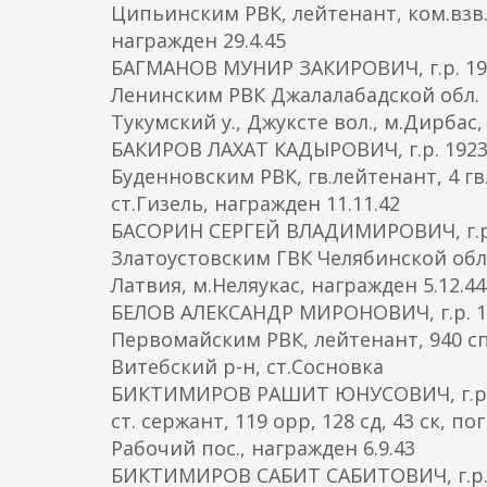
Ципьинским РВК, лейтенант, ком.взв., 
награжден 29.4.45
БАГМАНОВ МУНИР ЗАКИРОВИЧ, г.р. 191
Ленинским РВК Джалалабадской обл. К
Тукумский у., Джуксте вол., м.Дирбас,
БАКИРОВ ЛАХАТ КАДЫРОВИЧ, г.р. 1923
Буденновским РВК, гв.лейтенант, 4 гв.с
ст.Гизель, награжден 11.11.42
БАСОРИН СЕРГЕЙ ВЛАДИМИРОВИЧ, г.р. 
Златоустовским ГВК Челябинской обл., г
Латвия, м.Неляукас, награжден 5.12.44
БЕЛОВ АЛЕКСАНДР МИРОНОВИЧ, г.р. 19
Первомайским РВК, лейтенант, 940 сп, 
Витебский р-н, ст.Сосновка
БИКТИМИРОВ РАШИТ ЮНУСОВИЧ, г.р. 1
ст. сержант, 119 орр, 128 сд, 43 ск, п
Рабочий пос., награжден 6.9.43
БИКТИМИРОВ САБИТ САБИТОВИЧ, г.р. 1