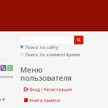
Ф
о
Поиск по сайту
р
Поиск по комментариям
м
Найти
Меню
а
пользователя
Черепанов
п
о
Вход / Регистрация
и
 в
Книга памяти
с