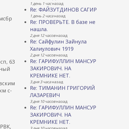
1 день 1 час
назад
Re: ФАЙЗУТДИНОВ САГИР
1 день 2 часа
назад
 мсбр
Re: ПРОВЕРЬТЕ. В базе не
нашла.
2 дня 12 часов
назад
Re: Сайфулин Зайнула
Халиулович 1919
2 дня 12 часов
назад
Re: ГАРИФУЛЛИН МАНСУР
сп, 63
ЗАКИРОВИЧ. НА
рный
КРЕМНИКЕ НЕТ.
3 дня 3 часа
назад
авским
Re: ТИМАНИН ГРИГОРИЙ
км с-
ЛАЗАРЕВИЧ
3 дня 10 часов
назад
Re: ГАРИФУЛЛИН МАНСУР
ЗАКИРОВИЧ. НА
КРЕМНИКЕ НЕТ.
РВК,
3 дня 10 часов
назад