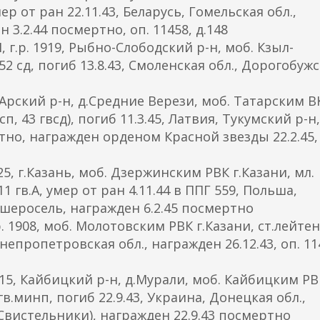
мер от ран 22.11.43, Беларусь, Гомельская обл.,
 3.2.44 посмертно, оп. 11458, д.148
р. 1919, Рыбно-Слободский р-н, моб. Кзыл-
52 сд, погиб 13.8.43, Смоленская обл., Дорогобуж
рский р-н, д.Средние Верези, моб. Татарским В
.сп, 43 гвсд), погиб 11.3.45, Латвия, Тукумский р-н,
ртно, награжден орденом Красной звезды 22.2.45,
, г.Казань, моб. Дзержинским РВК г.Казани, мл.
1 гв.А, умер от ран 4.11.44 в ППГ 559, Польша,
Пшеросель, награжден 6.2.45 посмертно
1908, моб. Молотовским РВК г.Казани, ст.лейтен
Днепропетровская обл., награжден 26.12.43, оп. 11
5, Кайбицкий р-н, д.Мурали, моб. Кайбицким РВ
 гв.минп, погиб 22.9.43, Украина, Донецкая обл.,
.Свистельники), награжден 22.9.43 посмертно