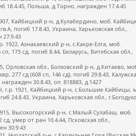
иб 18.4.45, Польша, д.Торно, награжден 17.4.45
7, Кайбицкий р-н, д.Кулабердино, моб. Кайбиц
гв.А, погиб 17.8.43, Украина, Харьковская обл.,
 27.9.43
922, Азнакаевский р-н, с.Какре-Елга, моб.
 сп, 173 сд, погиб 8.44, Беларусь, Витебская обл.,
 Орловская обл., Болховский р-н, д.Китаево, мо
, 277 сд (608 сп, 146 сд), погиб 29.8.43, Калужск
награжден 30.8.43, оп. 818883, д.1427
р. 1921, Кайбицкий р-н, с.Большие Кайбицы, м
гиб 24.8.43, Украина, Харьковская обл., г.Богодухо
15, Высокогорский р-н, с.Малый Сулабаш, моб.
сд, умер от ран 10.4.44, Псковская обл.,
н 30.9.43
, Нурлатский р-н, с.Караульная Гора (Русская М