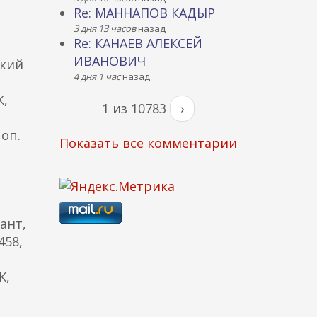
Re: МАННАПОВ КАДЫР
3 дня 13 часов
назад
Re: КАНАЕВ АЛЕКСЕЙ
ИВАНОВИЧ
ский
4 дня 1 час
назад
К,
1 из 10783
›
 оп.
Показать все комментарии
ант,
458,
К,