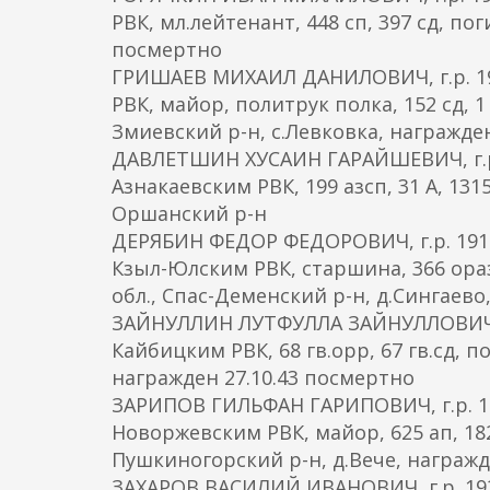
РВК, мл.лейтенант, 448 сп, 397 сд, пог
посмертно
ГРИШАЕВ МИХАИЛ ДАНИЛОВИЧ, г.р. 190
РВК, майор, политрук полка, 152 сд, 1 
Змиевский р-н, с.Левковка, награжден
ДАВЛЕТШИН ХУСАИН ГАРАЙШЕВИЧ, г.р. 1
Азнакаевским РВК, 199 азсп, 31 А, 1315
Оршанский р-н
ДЕРЯБИН ФЕДОР ФЕДОРОВИЧ, г.р. 1915,
Кзыл-Юлским РВК, старшина, 366 оразвр
обл., Спас-Деменский р-н, д.Сингаево, 
ЗАЙНУЛЛИН ЛУТФУЛЛА ЗАЙНУЛЛОВИЧ, г.
Кайбицким РВК, 68 гв.орр, 67 гв.сд, по
награжден 27.10.43 посмертно
ЗАРИПОВ ГИЛЬФАН ГАРИПОВИЧ, г.р. 19
Новоржевским РВК, майор, 625 ап, 182 
Пушкиногорский р-н, д.Вече, награжде
ЗАХАРОВ ВАСИЛИЙ ИВАНОВИЧ, г.р. 1921