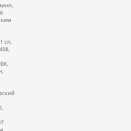
минп,
06
ским
1 сп,
458,
ВК,
н,
увский
К,
07
м