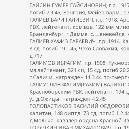
ГАЙСИН ГУМЕР ГАЙСИНОВИЧ, г.р. 1917,
погиб 7.3.45, Венгрия, Фейер варм., с.
ГАЛИЕВ БАРИ ГАЛИЕВИЧ, г.р. 1918, Арс
РВК, лейтенант, ком.взв. 122-мм мином
Бранденбург, г.Дамме, с.Шеневейде, 
ГАЛИЕВ ХАФИЗ ГАРАЕВИЧ, г.р. 1914, Ка
8 сд, погиб 19.1.45, Чехо-Словакия, Ко
д.717
ГАЛИМОВ ИБРАГИМ, г.р. 1908, Кукморс
мл.лейтенант, 321 сп, 15 сд, погиб 20
с.Савичи, награжден 11.3.44 по-смерт
ГАЛИУЛЛИН ФАГИМ(РАХИМ) ВАЛИУЛЛОВИЧ
Красноборским РВК, лейтенант, 194 сд
у., д.Ожицы, награжден 4.2.45
ГОЛОВАСТИКОВ ВАСИЛИЙ ФЕДОРОВИЧ, г
капитан, 148 оиптд, 73 сд, погиб 1.2.
д.Мольча, кавалер ордена Красной Зве
ГОРЯЧКИН ИВАН МИХАЙЛОВИЧ, г.р. 19