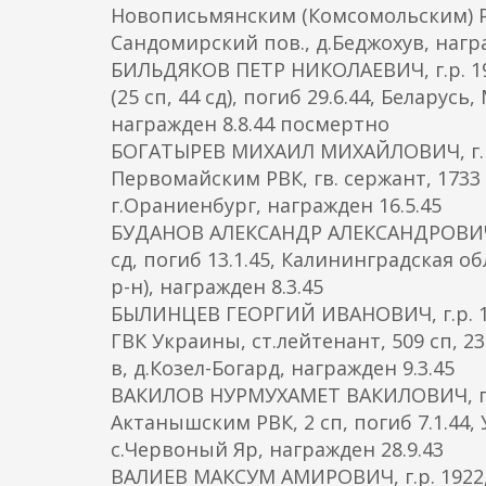
Новописьмянским (Комсомольским) РВК,
Сандомирский пов., д.Беджохув, награ
БИЛЬДЯКОВ ПЕТР НИКОЛАЕВИЧ, г.р. 19
(25 сп, 44 сд), погиб 29.6.44, Беларус
награжден 8.8.44 посмертно
БОГАТЫРЕВ МИХАИЛ МИХАЙЛОВИЧ, г.р.
Первомайским РВК, гв. сержант, 1733 з
г.Ораниенбург, награжден 16.5.45
БУДАНОВ АЛЕКСАНДР АЛЕКСАНДРОВИЧ, г.
сд, погиб 13.1.45, Калининградская 
р-н), награжден 8.3.45
БЫЛИНЦЕВ ГЕОРГИЙ ИВАНОВИЧ, г.р. 19
ГВК Украины, ст.лейтенант, 509 сп, 23
в, д.Козел-Богард, награжден 9.3.45
ВАКИЛОВ НУРМУХАМЕТ ВАКИЛОВИЧ, г.р.
Актанышским РВК, 2 сп, погиб 7.1.44,
с.Червоный Яр, награжден 28.9.43
ВАЛИЕВ МАКСУМ АМИРОВИЧ, г.р. 1922, 