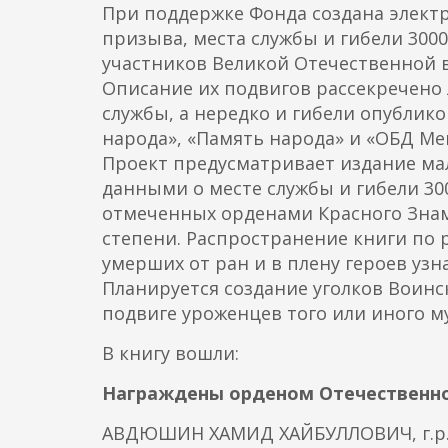
При поддержке Фонда создана электр
о
призыва, места службы и гибели 300
д
участников Великой Отечественной в
е
Описание их подвигов рассекречено л
р
службы, а нередко и гибели опублик
ж
народа», «Память народа» и «ОБД Мем
а
Проект предусматривает издание ма
н
данными о месте службы и гибели 30
и
отмеченных орденами Красного Знамени
ю
степени. Распространение книги по 
умерших от ран и в плену героев узн
Планируется создание уголков Воинс
подвиге уроженцев того или иного 
В книгу вошли:
Награждены орденом Отечественно
АВДЮШИН ХАМИД ХАЙБУЛЛОВИЧ, г.р. 19