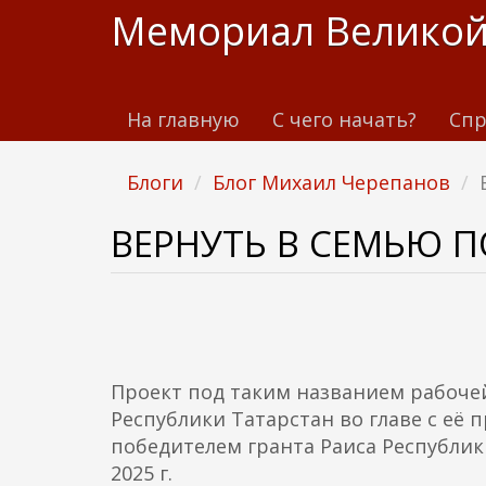
П
Мемориал Великой
е
р
е
На главную
С чего начать?
Спр
й
т
и
Блоги
Блог Михаил Черепанов
к
о
ВЕРНУТЬ В СЕМЬЮ П
с
н
о
в
н
Проект под таким названием рабоче
о
Республики Татарстан во главе с е
м
победителем гранта Раиса Республик
у
2025 г.
с