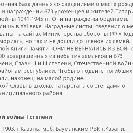
онная база данных со сведениями о месте рожд
0 и награждении 673 уроженцев и жителей Татар
ойны 1941-1945 гг. Они награждены орденами.
ишь в XXI веке. Наградные листы, сведения о м
ованы на сайтах Министерства обороны РФ «Под
ориал», но так и не дошли до членов их семей.
лой Книги Памяти «ОНИ НЕ ВЕРНУЛИСЬ ИЗ БОЯ» 
00 возвращенных из небытия земляков и 673
, Славы II и III степени, Отечественной войны 
районам республики. Чтобы о подвиге погибших
али, наконец, на малой родине.
кой Славы в школах Татарстана со стендами о
муниципального района.
й войны I степени
03, г.Казань, моб. Бауманским РВК г.Казани,