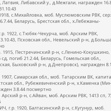
4, Латвия, Либавский у., д.Межгали, награжден 16.8
1.10.43
18, с.Михайловка, моб. Муслюмовским РВК, сер
6.7.44, Беларусь, Брестская обл., х.Лебежаны-
. 1922, с.Тюбяк-Чекурча, моб. Арским РВК,
13.10.43, Псковская обл., Невельский р-н, д.Больш
но
 1915, Пестречинский р-н, с.Ленино-Кокушкино,
д, погиб 21.2.44, Беларусь, Гомельская обл.,
ская, Быховский р-н, д.Днепровск), награжден 8.1
907, Самарская обл., моб. Татарским ВК, капита
рестская обл., Рубежевиченский р-н, х.Каменка (Ми
ражден 3.8.44 посмертно
рский р-н, с.Айван, моб. Арским РВК, 1413 сп, 73
5
.р. 1920, Балтасинский р-н, с.Кугунур, моб.