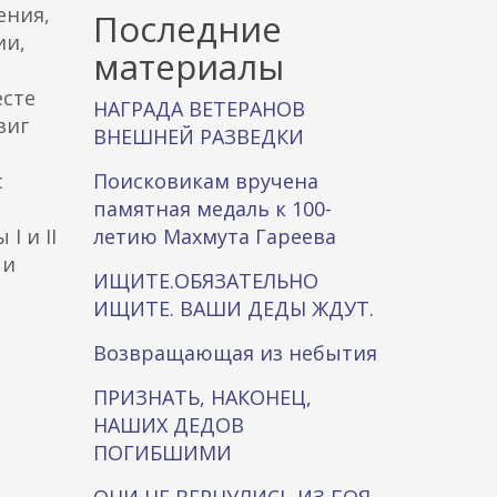
ения,
к
Последние
ии,
а
материалы
есте
НАГРАДА ВЕТЕРАНОВ
виг
ВНЕШНЕЙ РАЗВЕДКИ
с
Поисковикам вручена
памятная медаль к 100-
I и II
летию Махмута Гареева
 и
ИЩИТЕ.ОБЯЗАТЕЛЬНО
ИЩИТЕ. ВАШИ ДЕДЫ ЖДУТ.
Возвращающая из небытия
ПРИЗНАТЬ, НАКОНЕЦ,
НАШИХ ДЕДОВ
ПОГИБШИМИ