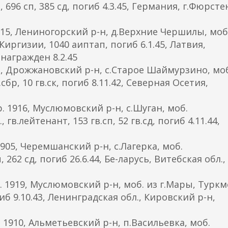
696 сп, 385 сд, погиб 4.3.45, Германия, г.Фюрсте
5, Лениногорский р-н, д.Верхние Чершилы, моб
иргизии, 1040 аиптап, погиб 6.1.45, Латвия,
 награжден 8.2.45
, Дрожжановский р-н, с.Старое Шаймурзино, моб
бр, 10 гв.ск, погиб 8.11.42, Северная Осетия,
1916, Муслюмовский р-н, с.Шуган, моб.
в.лейтенант, 153 гв.сп, 52 гв.сд, погиб 4.11.44,
05, Черемшанский р-н, с.Лагерка, моб.
262 сд, погиб 26.6.44, Бе-ларусь, Витебская обл.,
919, Муслюмовский р-н, моб. из г.Мары, Туркм
огиб 9.10.43, Ленинградская обл., Кировский р-н,
910, Альметьевский р-н, п.Васильевка, моб.