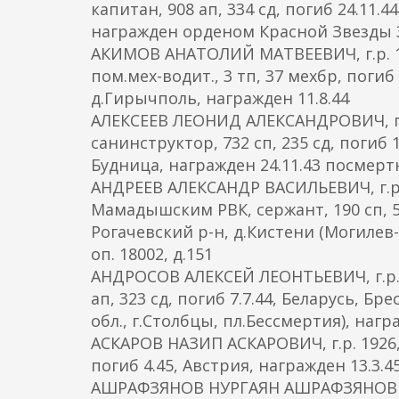
капитан, 908 ап, 334 сд, погиб 24.11.4
награжден орденом Красной Звезды 3
АКИМОВ АНАТОЛИЙ МАТВЕЕВИЧ, г.р. 19
пом.мех-водит., 3 тп, 37 мехбр, погиб 
д.Гирычполь, награжден 11.8.44
АЛЕКСЕЕВ ЛЕОНИД АЛЕКСАНДРОВИЧ, г.р
санинструктор, 732 сп, 235 сд, погиб 
Будница, награжден 24.11.43 посмерт
АНДРЕЕВ АЛЕКСАНДР ВАСИЛЬЕВИЧ, г.р.
Мамадышским РВК, сержант, 190 сп, 5 с
Рогачевский р-н, д.Кистени (Могилев-
оп. 18002, д.151
АНДРОСОВ АЛЕКСЕЙ ЛЕОНТЬЕВИЧ, г.р. 1
ап, 323 сд, погиб 7.7.44, Беларусь, Б
обл., г.Столбцы, пл.Бессмертия), наг
АСКАРОВ НАЗИП АСКАРОВИЧ, г.р. 1926, А
погиб 4.45, Австрия, награжден 13.3.4
АШРАФЗЯНОВ НУРГАЯН АШРАФЗЯНОВИЧ, г