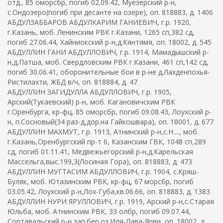
отд., 85 оморсбр, погиб 02.09.42, Муезерский р-н,
с.Ондозеро(погиб при десанте на озере), оп. 818883, д. 1406
АБДУЛЗАББАРОВ АБДУЛКАРИМ ГАНИЕВИЧ, г.р. 1920,
г.Казань, моб. Ленинским РВК г.Казани, 1265 сп,382 сд,
погиб 27.06.44, Хайниокский р-н,д.Кянтямя, оп. 18002, д. 545
АБДУЛЛИН ГАНИ АБДУЛЛОВИЧ, г.р. 1914, Мамадышский р-
н,д.Патша, моб. Свердловским РВК г.Казани, 461 сп,142 сд,
погиб 30.06.41, оборонительные бои в р-не д.Лахденпохья-
Ристилахти, ЖБД в/ч, оп. 818884, д. 47
АБДУЛЛИН ЗАГИДУЛЛА АБДУЛЛОВИЧ, г.р. 1905,
Арский(Тукаевский) р-н, моб. Кагановичским РВК
г.Оренбурга, кр-фц, 85 оморсбр, погиб 09.08.43, Лоухский р-
н, п.Сосновый(34 раз-д,дор.на Гайкошвара), оп. 18001, д. 677
АБДУЛЛИН МАХМУТ, г.р. 1913, Атнинский р-н,с.Н...., моб.
г.Казань,Оренбургский пр-т 6, Казанским ГВК, 1048 сп,289
сд, погиб 01.11.41, Медвежьегорский р-н,д.Карельская
Массельга,выс.199,3(Лосиная Гора), оп. 818883, д. 473
АБДУЛЛИН МУГТАСИМ АБДУЛЛОВИЧ, г.р. 1904, с.Кряш-
Буляк, моб. Ютазинским РВК, кр-фц, 67 морсбр, погиб
03.05.42, Лоухский р-н,Лох-Губа,кв.06.66, оп. 818883, д. 1383
АБДУЛЛИН НУРИ ЯРУЛЛОВИЧ, г.р. 1919, Арский р-н,с.Старая
Юльба, моб. Атнинским РВК, 33 олбр, погиб 09.07.44,
Сортавальский р-н,зап.бер.оз.Иля-Лава-Ярви, оп. 18002, д.