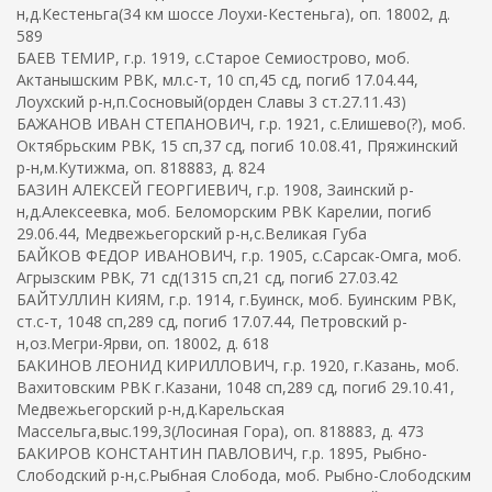
н,д.Кестеньга(34 км шоссе Лоухи-Кестеньга), оп. 18002, д.
589
БАЕВ ТЕМИР, г.р. 1919, с.Старое Семиострово, моб.
Актанышским РВК, мл.с-т, 10 сп,45 сд, погиб 17.04.44,
Лоухский р-н,п.Сосновый(орден Славы 3 ст.27.11.43)
БАЖАНОВ ИВАН СТЕПАНОВИЧ, г.р. 1921, с.Елишево(?), моб.
Октябрьским РВК, 15 сп,37 сд, погиб 10.08.41, Пряжинский
р-н,м.Кутижма, оп. 818883, д. 824
БАЗИН АЛЕКСЕЙ ГЕОРГИЕВИЧ, г.р. 1908, Заинский р-
н,д.Алексеевка, моб. Беломорским РВК Карелии, погиб
29.06.44, Медвежьегорский р-н,с.Великая Губа
БАЙКОВ ФЕДОР ИВАНОВИЧ, г.р. 1905, с.Сарсак-Омга, моб.
Агрызским РВК, 71 сд(1315 сп,21 сд, погиб 27.03.42
БАЙТУЛЛИН КИЯМ, г.р. 1914, г.Буинск, моб. Буинским РВК,
ст.с-т, 1048 сп,289 сд, погиб 17.07.44, Петровский р-
н,оз.Мегри-Ярви, оп. 18002, д. 618
БАКИНОВ ЛЕОНИД КИРИЛЛОВИЧ, г.р. 1920, г.Казань, моб.
Вахитовским РВК г.Казани, 1048 сп,289 сд, погиб 29.10.41,
Медвежьегорский р-н,д.Карельская
Массельга,выс.199,3(Лосиная Гора), оп. 818883, д. 473
БАКИРОВ КОНСТАНТИН ПАВЛОВИЧ, г.р. 1895, Рыбно-
Слободский р-н,с.Рыбная Слобода, моб. Рыбно-Слободским