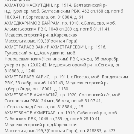
АХМАТОВ ФАСХУТДИН, г.р. 1914, Балтасинский р-
н,д.Нуринер, моб. Балтасинским РВК, 462 сп,168 сд, погиб
18.08.41, г.Сортавала, оп. 818884, д. 61
АХМЕДКАРИМОВ БАЙРАМ, г.р. 1918, с.Бигашево, моб.
Альметьевским РВК, 1048 сп,289 сд, погиб 01.11.41,
Медвежьегорский р-н,д.Карельская
Массельга,выс.199,3(Лосиная Гора)
АХМЕТГАРАЕВ ЗАКИР АХМЕТГАРЕЕВИЧ, г.р. 1916,
Тукаевский р-н,д.Азьмушкино, моб.
Новошешминским(Челнинским) РВК, кр-фц, 85 оморсбр,
умер от ран 20.02.42, Медвежьегорский р-н,п.Сегежа, оп.
818883, д. 1240
АХМЕТГАРАЕВ ХАРИС, г.р. 1911, с.Псеево, моб. Бондюжским
РВК, 33 олбр, погиб 14.02.43, Медвежьегорский р-
н,бер.р.Онда, оп. 18001, д. 1130
АХМЕТЗЯНОВ АФАНАСИЙ, г.р. 1920, Сосновский с/с, моб.
Сосновским РВК, 24 мсп,36 мсд, погиб 31.07.41,
г.Сортавала,д.Сельга, оп. 818884, д. 15
АХМЕТЗЯНОВ АХМЕТХАР, г.р. 1919, Сабинский р-н, моб.
Сабинским РВК, 1046 сп,289 сд, погиб 28.10.41,
Медвежьегорский р-н,д.Карельская
Массельга,выс.199,3(Лосиная Гора), оп. 818883, д. 473