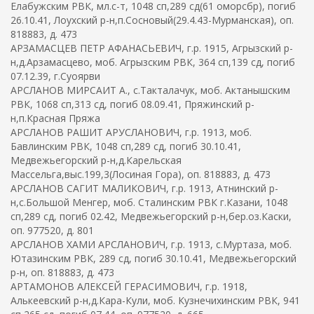
Елабужским РВК, мл.с-т, 1048 сп,289 сд(61 оморсбр), погиб
26.10.41, Лоухский р-н,п.Сосновый(29.4.43-Мурманская), оп.
818883, д. 473
АРЗАМАСЦЕВ ПЕТР АФАНАСЬЕВИЧ, г.р. 1915, Агрызский р-
н,д.Арзамасцево, моб. Агрызским РВК, 364 сп,139 сд, погиб
07.12.39, г.Суоярви
АРСЛАНОВ МИРСАИТ А., с.Такталачук, моб. Актанышским
РВК, 1068 сп,313 сд, погиб 08.09.41, Пряжинский р-
н,п.Красная Пряжа
АРСЛАНОВ РАШИТ АРУСЛАНОВИЧ, г.р. 1913, моб.
Бавлинским РВК, 1048 сп,289 сд, погиб 30.10.41,
Медвежьегорский р-н,д.Карельская
Массельга,выс.199,3(Лосиная Гора), оп. 818883, д. 473
АРСЛАНОВ САГИТ МАЛИКОВИЧ, г.р. 1913, Атнинский р-
н,с.Большой Менгер, моб. Сталинским РВК г.Казани, 1048
сп,289 сд, погиб 02.42, Медвежьегорский р-н,бер.оз.Каски,
оп. 977520, д. 801
АРСЛАНОВ ХАМИ АРСЛАНОВИЧ, г.р. 1913, с.Муртаза, моб.
Ютазинским РВК, 289 сд, погиб 30.10.41, Медвежьегорский
р-н, оп. 818883, д. 473
АРТАМОНОВ АЛЕКСЕЙ ГЕРАСИМОВИЧ, г.р. 1918,
Алькеевский р-н,д.Кара-Кули, моб. Кузнечихинским РВК, 941