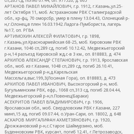
сп,265 сд, погиб 07.44, оп. 977520, д. 665
АРТАНОВ ПАВЕЛ МИХАЙЛОВИЧ, г.р. 1912, г.Казань,ул.25-
лет Октября 11, моб. Астраханским РВК Сталинградской
обл., кр-фц, 70 оморсбр, умер в плену 13.04.43, Олонецкий р-
н,г.Олонец,в плен 16.03.1942 Ладога-Пумбориста, лагерь
№17, оп. РГВА
АРТИМОХИН АЛЕКСЕЙ ФИЛАТОВИЧ, г.р. 1898,
г.Казань,ул.Красноармейская 68-25, моб. Кировским РВК
г.Казани, 1046 сп,289 сд, погиб 10.12.42, Медвежьегорский
р-н,14 разъезд Кировской жд,с-в 3 км., оп. 818883, д. 474
АРХИПОВ АЛЕКСАНДР СТЕПАНОВИЧ, г.р. 1913, Ярославская
обл., моб. из г.Казани, 1048 сп,289 сд, погиб 26.10.41,
Медвежьегорский р-н,д.Карельская
Массельга,выс.199,3(Лосиная Гора), оп. 818883, д. 473
АРХИПОВ ПАВЕЛ ИВАНОВИЧ, Высокогорский р-н, моб.
Бугульминским РВК, ефр., 1068 сп,313 сд, погиб 28.04.44,
Медвежьегорский р-н,п.Повенец(Бараки)
АСЕКРИТОВ ПАВЕЛ ВЛАДИМИРОВИЧ, г.р. 1906,
Ярославская обл., моб. Свердловским РВК г.Казани, 227
минп,15 ад, погиб 09.07.44, о.Уран-Сари, оп. 18002, д. 648
АСКАРОВ МИРГАЛИФАН АХМЕТЗЯНОВИЧ, г.р. 1920,
Дрожжановский р-н,с.Старое Шаймурзино, моб.
Буденновским РВК, курсант, погиб 12.41, г.Петрозаводск,