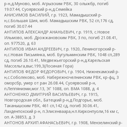
р-н,д.Муново, моб. Агрызским РВК, 30 олыжбр, погиб
19.07.44, Суоярвский р-н,д.Семейка
АНИСИМОВ ВАСИЛИЙ, г.р. 1923, Мамадышский р-
н,с.Большая Шия, моб. Мамадышским РВК, 52 сп,176 сд,
погиб 30.07.44
АНТИПОВ АЛЕКСАНДР АНАНЬЕВИЧ, г.р. 1919, с.Новое
Ильмово, моб. Дрожжановским РВК, 3 по, погиб 21.08.41,
оп. 977520, д. 63
АНТИПОВ ИВАН АНДРЕЕВИЧ, г.р. 1920, Лениногорский р-
н,с.Новая Письмянка, моб. Бугульминским РВК, 1048 сп,289
сд, погиб 26.10.41, Медвежьегорский р-н,д.Карельская
Массельга,выс.199,3(Лосиная Гора)
АНТИПОВ ФЕДОР ФЕДОРОВИЧ, г.р. 1904, Нижнекамский р-
н,с.Соболеково, моб. Набережночелнинским РВК, кр-фц, 3
оморсбр, умер от ран 26.08.44, Суоярвский р-н,
п.Леппяниэми,мог.13, ЭГ 1088, оп. ВМА 1088, д. 4
АНТОНЕНКО ДМИТРИЙ ВАСИЛЬЕВИЧ, г.р. 1915,
Новгородская обл., Батецкий р-н,д.Подгорье, моб.
Таканышским РВК, 461 сп,142 сд, погиб 30.06.41,
Лахденпохский р-н, п.Элисенваара,н.п.Кирконпуоли,16 км с,
оп. А-38853, д. 3
АНТОНОВ АРХИП АФАНАСЬЕВИЧ, г.р. 1908, Мензелинский р-