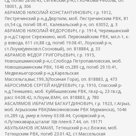
сд, погиб 28.06.43, Сегежский р-н,ст.Кочкома-Реболы, оп.
18001, д. 306
АБРАМОВ НИКОЛАЙ КОНСТАНТИНОВИЧ, г.р. 1912,
Пестречинский р-н,д.Дюртили, моб. Пестречинским РВК, 81
сп,54 сд, погиб 08.41, Калевальский р-н, оп. 63052, д. 3
АБРАМОВ НИКОЛАЙ ФЕДОРОВИЧ, г.р. 1914, Черемшанский
р-н,д.Старое Сережкино, моб. Первомайским РВК, мл.л-т, к-
р взвода, 611 сп,88 сд, погиб 19.08.41, Лоухский р-н,
ст.Лоухи(увеков.п.Сосновый), оп. 818884, д. 33
АБРАМОВ ФЕДОР ГРИГОРЬЕВИЧ, г.р. 1915,
Новошешминский р-н,с.Слобода Петропавловская, моб.
Новошешминским РВК, 1046 сп,289 сд, погиб 29.10.41,
Медвежьегорский р-н,д.Карельская
Массельга,выс.199,3(Лосиная Гора), оп. 818883, д. 473
АБРОСИМОВ СЕРГЕЙ АНДРЕЕВИЧ, г.р. 1910, Спасский р-
н,д.Тенишево, моб. Куйбышевским РВК, гв.кр-ц, 23 гв.сд,
расс 04.08.42, п.Лоухи,ВМН, оп. 818883, д. 780
АБСАЛЯМОВ ИБРАГИМ БАГАУТДИНОВИЧ, г.р. 1923, г.Агрыз,
моб. Агрызским РВК(Микояновским РВК Мурманска), 1046
сп,289 сд, умер в плену 03.08.44, Суоярвский р-н,
п.Лутиккавара,шталаг II(в плен:6.7.44, оп. 19171
АБУЛЬХАНОВ ИСМАИЛ, Тетюшский р-н,с.Вожжи, моб.
Тетюшским РВК, погиб 23.01.42, ст.Массельская