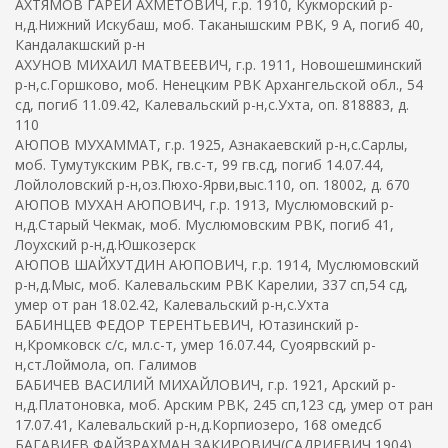
АХТЯМОВ ГАРЕЙ АХМЕТОВИЧ, г.р. 1910, Кукморский р-
н,д.Нижний Искубаш, моб. Таканышским РВК, 9 А, погиб 40,
Кандалакшский р-н
АХУНОВ МИХАИЛ МАТВЕЕВИЧ, г.р. 1911, Новошешминский
р-н,с.Горшково, моб. Ненецким РВК Архангельской обл., 54
сд, погиб 11.09.42, Калевальский р-н,с.Ухта, оп. 818883, д.
110
АЮПОВ МУХАММАТ, г.р. 1925, Азнакаевский р-н,с.Сарлы,
моб. Тумутукским РВК, гв.с-т, 99 гв.сд, погиб 14.07.44,
Лойлоловский р-н,оз.Пюхо-Ярви,выс.110, оп. 18002, д. 670
АЮПОВ МУХАН АЮПОВИЧ, г.р. 1913, Муслюмовский р-
н,д.Старый Чекмак, моб. Муслюмовским РВК, погиб 41,
Лоухский р-н,д.Юшкозерск
АЮПОВ ШАЙХУТДИН АЮПОВИЧ, г.р. 1914, Муслюмовский
р-н,д.Мыс, моб. Калевальским РВК Карелии, 337 сп,54 сд,
умер от ран 18.02.42, Калевальский р-н,с.Ухта
БАБИНЦЕВ ФЕДОР ТЕРЕНТЬЕВИЧ, Ютазинский р-
н,Кромковск с/с, мл.с-т, умер 16.07.44, Суоярвский р-
н,ст.Лоймола, оп. Галимов
БАБИЧЕВ ВАСИЛИЙ МИХАЙЛОВИЧ, г.р. 1921, Арский р-
н,д.Платоновка, моб. Арским РВК, 245 сп,123 сд, умер от ран
17.07.41, Калевальский р-н,д.Корпиозеро, 168 омедсб
БАГАВИЕВ ФАЙЗРАХМАН ЗАКИРОВИЧ(САДРИЕВИЧ,1904),