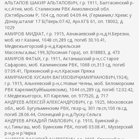
АЛЬТАПОВ ШАКИР АЛЬТАПОВИЧ, г.р. 1911, Балтасинский р-
н,с.Атня, моб. Сталинским РВК Акмолинской обл.
(Октябрьским Р, 104 сд, погиб 04.09.44, (Германия,г.Кремс у
Донау,шталаг 17 Б(Тверь:07.42, Арх.КГБ 61, оп. 18002, д.
1029
АМИРОВ МИДХАТ, г.р. 1915, Азнакаевский р-н,д.Н.Березки,
моб. из г.Казани, 1048 сп,289 сд, погиб 30.10.41,
Медвежьегорский р-н,д.Карельская
Массельга,выс.199,3(Лосиная Гора), оп. 818883, д. 473
АМИРОВ ФАТЫХ, г.р. 1911, Актанышский р-н,с.Старое
Сафарово, моб. Калининским РВК, 1068 сп,313 сд, погиб
07.09.41, Пряжинский р-н,п.Красная Пряжа
АМИРХАНОВ ХУСАИН ВАГИЗОВИЧ(АМИРХАНОВИЧ,1924),
г.р. 1915, Алькеевский р-н,с.Новые Челны, моб. Беломорским
РВК Карелии(Куйбышевским), 1044 сп,289 сд, погиб 12.02.42,
г.Медвежьегорск, КП Карелии, оп. 977520, д. 717
АНДРЕЕВ АЛЕКСЕЙ АЛЕКСАНДРОВИЧ, г.р. 1925, Московская
обл., моб. Бугульминским РВК, гв.кр-ц, 301 гв.сп,100 гв.сд,
погиб 28.06.44, Олонецкий р-н,д.Пуску-Сельга
АНДРЕЕВ АРКАДИЙ ПАВЛОВИЧ, г.р. 1910, Буинский р-
н,с.Тиньгаш, моб. Буинским РВК, погиб 03.08.41, Муэзерский
р-н,р-н р.Чирка