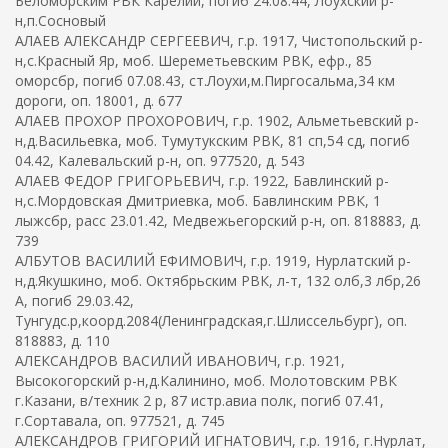
Беломорским РВК Карелии, погиб 24.08.44, Лоухский р-
н,п.Сосновый
АЛАЕВ АЛЕКСАНДР СЕРГЕЕВИЧ, г.р. 1917, Чистопольский р-
н,с.Красный Яр, моб. Шереметьевским РВК, ефр., 85
оморсбр, погиб 07.08.43, ст.Лоухи,м.Пиргосальма,34 км
дороги, оп. 18001, д. 677
АЛАЕВ ПРОХОР ПРОХОРОВИЧ, г.р. 1902, Альметьевский р-
н,д.Васильевка, моб. Тумутукским РВК, 81 сп,54 сд, погиб
04.42, Калевальский р-н, оп. 977520, д. 543
АЛАЕВ ФЕДОР ГРИГОРЬЕВИЧ, г.р. 1922, Бавлинский р-
н,с.Мордовская Дмитриевка, моб. Бавлинским РВК, 1
лыжсбр, расс 23.01.42, Медвежьегорский р-н, оп. 818883, д.
739
АЛБУТОВ ВАСИЛИЙ ЕФИМОВИЧ, г.р. 1919, Нурлатский р-
н,д.Якушкино, моб. Октябрьским РВК, л-т, 132 олб,3 лбр,26
А, погиб 29.03.42,
Тунгудс.р,коорд.2084(Ленинградская,г.Шлиссельбург), оп.
818883, д. 110
АЛЕКСАНДРОВ ВАСИЛИЙ ИВАНОВИЧ, г.р. 1921,
Высокогорский р-н,д.Калинино, моб. Молотовским РВК
г.Казани, в/техник 2 р, 87 истр.авиа полк, погиб 07.41,
г.Сортавала, оп. 977521, д. 745
АЛЕКСАНДРОВ ГРИГОРИЙ ИГНАТОВИЧ, г.р. 1916, г.Нурлат,