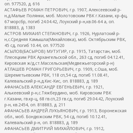
оп. 977520, д. 616
АСТАФЬЕВ РОМАН ПЕТРОВИЧ, г.р. 1907, Алексеевский р-
н,д.Малые Полянки, моб. Молотовским РВК г.Казани, кр-фц,
67 морсбр, погиб 24.04.42, Лоухский р-н,кв.06-64 а, оп.
818883, д. 1383
АСТРОВ МИХАИЛ СТЕПАНОВИЧ, г.р. 1926, Нурлатский р-
н,с.Средняя Камышла(Михайловка), моб. Октябрьским РВК,
45 сд, погиб 10.44, оп. 977520
АСЫЛОВ(БАСЫРОВ) МУТУГИР, г.р. 1915, Татарстан, моб.
Плесецким РВК Архангельской обл., 263 сд, погиб 04.12.41,
Кировская ж/д,ст.Массельская(Медвежьегорский р-н)
АТЛАШЕВ РОМАН ГРИГОРЬЕВИЧ, г.р. 1909, с.Оша, моб.
Шереметьевским РВК, 118 сп,54 сд, погиб 11.08.41,
Калевальский р-н,д.Кис-Кис, оп. 818883, д. 189
АФАНАСЬЕВ АЛЕКСАНДР ЕВГЕНЬЕВИЧ, г.р. 1921,
Алькеевский р-н,с.Тяжбердино, моб. Кировским РВК
г.Казани, гв.кр-ц, 68 гв.сп,23 гв.сд, погиб 29.04.42, Лоухский
р-н, кв.2454, оп. 818883, д. 211
АФАНАСЬЕВ АНДРЕЙ ЛУКЬЯНОВИЧ, г.р. 1913, Воронежская
обл., моб. Бондюжским РВК, 54 сд, погиб 10.12.41,
Калевальский р-н, оп. 818883, д. 189
АФАНАСЬЕВ ДМИТРИЙ МИХАЙЛОВИЧ, г.р. 1912,