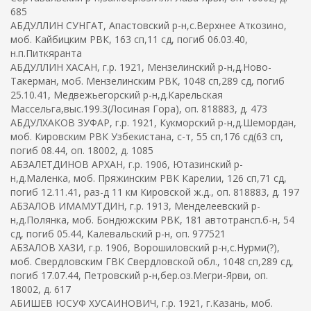
685
АБДУЛЛИН СУНГАТ, Апастовский р-н,с.Верхнее Аткозино,
моб. Кайбицким РВК, 163 сп,11 сд, погиб 06.03.40,
н.п.Питкяранта
АБДУЛЛИН ХАСАН, г.р. 1921, Мензелинский р-н,д.Ново-
Такерман, моб. Мензелинским РВК, 1048 сп,289 сд, погиб
25.10.41, Медвежьегорский р-н,д.Карельская
Массельга,выс.199.3(Лосиная Гора), оп. 818883, д. 473
АБДУЛХАКОВ ЗУФАР, г.р. 1921, Кукморский р-н,д.Шемордан,
моб. Кировским РВК Узбекистана, с-т, 55 сп,176 сд(63 сп,
погиб 08.44, оп. 18002, д. 1085
АБЗАЛЕТДИНОВ АРХАН, г.р. 1906, Ютазинский р-
н,д.Маленка, моб. Пряжинским РВК Карелии, 126 сп,71 сд,
погиб 12.11.41, раз-д 11 км Кировской ж.д., оп. 818883, д. 197
АБЗАЛОВ ИМАМУТДИН, г.р. 1913, Менделеевский р-
н,д.Полянка, моб. Бондюжским РВК, 181 автотрансп.б-н, 54
сд, погиб 05.44, Калевальский р-н, оп. 977521
АБЗАЛОВ ХАЗИ, г.р. 1906, Ворошиловский р-н,с.Нурми(?),
моб. Свердловским ГВК Свердловской обл., 1048 сп,289 сд,
погиб 17.07.44, Петровский р-н,бер.оз.Мегри-Ярви, оп.
18002, д. 617
АБИШЕВ ЮСУФ ХУСАИНОВИЧ, г.р. 1921, г.Казань, моб.