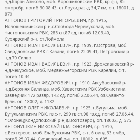
н,д.Каран-Азиково, моб. Ворошиловским РВК, кр-фц, 85
оморсбр, погиб 30.08.43, ст.Лоухи,раз-д 34,7 км, оп. 18001, д.
870
АНТОНОВ ГРИГОРИЙ ГРИГОРЬЕВИЧ, г.р. 1915,
Новошешминский р-н,с.Слобода Черемуховая, моб.
Чистопольским РВК, 283 сп,87 сд, погиб 12.03.40,
Суоярвский р-н, ст.Лоймола
АНТОНОВ ИВАН ВАСИЛЬЕВИЧ, г.р. 1909, г.Острова, моб.
Свердловским РВК г.Казани, погиб 22.09.41, Петровский р-
н,д.70 Силво
АНТОНОВ ИВАН ВАСИЛЬЕВИЧ, г.р. 1923, Дрожжановский р-
н,д.Чекурское, моб. Медвежьегорским РВК Карелии, с-т,
погиб 10.44
АНТОНОВ ИВАН ФЕДОРОВИЧ, г.р. 1910, Аксубаевский р-
н,д.Верхняя Баланда, моб. Хавастским РВК Узбекистана,
разведчик 172 развр, 142 сд, погиб 22.06.44, оз.Суванто-
Ярви, оп. 18002, д. 1182
АНТОНОВ ОЛЕГ НИКОЛАЕВИЧ, г.р. 1925, г.Бугульма, моб.
Бугульминским РВК, гв.с-т, 299 гв.сп,98 гв.сд, погиб 27.06.44,
г.Олонец(Кондопожский р-н,д.Вохтозеро), оп. 18002, д. 575
АНТОНУШКИН НИКОЛАЙ ПЛАТОНОВИЧ, г.р. 1910,
с.Бехтерево, моб. Елабужским РВК, с-т, 6 оипд,33 омбр,
погиб 25.07.44, Суоярвский р-н, оп. 18002, д. 685