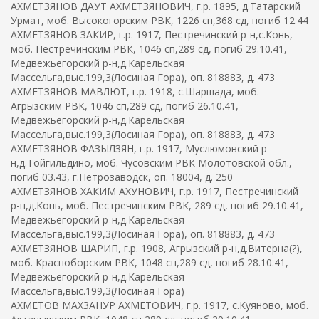
АХМЕТЗЯНОВ ДАУТ АХМЕТЗЯНОВИЧ, г.р. 1895, д.Татарский
Урмат, моб. Высокогорским РВК, 1226 сп,368 сд, погиб 12.44
АХМЕТЗЯНОВ ЗАКИР, г.р. 1917, Пестречинский р-н,с.Конь,
моб. Пестречинским РВК, 1046 сп,289 сд, погиб 29.10.41,
Медвежьегорский р-н,д.Карельская
Массельга,выс.199,3(Лосиная Гора), оп. 818883, д. 473
АХМЕТЗЯНОВ МАВЛЮТ, г.р. 1918, с.Шаршада, моб.
Агрызским РВК, 1046 сп,289 сд, погиб 26.10.41,
Медвежьегорский р-н,д.Карельская
Массельга,выс.199,3(Лосиная Гора), оп. 818883, д. 473
АХМЕТЗЯНОВ ФАЗЫЛЗЯН, г.р. 1917, Муслюмовский р-
н,д.Тойгильдино, моб. Чусовским РВК Молотовской обл.,
погиб 03.43, г.Петрозаводск, оп. 18004, д. 250
АХМЕТЗЯНОВ ХАКИМ АХУНОВИЧ, г.р. 1917, Пестречинский
р-н,д.Конь, моб. Пестречинским РВК, 289 сд, погиб 29.10.41,
Медвежьегорский р-н,д.Карельская
Массельга,выс.199,3(Лосиная Гора), оп. 818883, д. 473
АХМЕТЗЯНОВ ШАРИП, г.р. 1908, Агрызский р-н,д.Витерна(?),
моб. Красноборским РВК, 1048 сп,289 сд, погиб 28.10.41,
Медвежьегорский р-н,д.Карельская
Массельга,выс.199,3(Лосиная Гора)
АХМЕТОВ МАХЗАНУР АХМЕТОВИЧ, г.р. 1917, с.Куяново, моб.