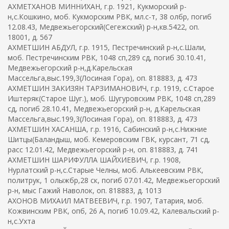
АХМЕТХАНОВ МИННИХАН, г.р. 1921, Кукморский р-
н,с.Кошкино, моб. Кукморским РВК, мл.с-т, 38 олбр, погиб
12.08.43, Медвежьегорский(Сегежский) р-н,кв.5422, оп.
18001, д. 567
АХМЕТШИН АБДУЛ, г.р. 1915, Пестречинский р-н,с.Шали,
моб. Пестречинским РВК, 1048 сп,289 сд, погиб 30.10.41,
Медвежьегорский р-н,д.Карельская
Массельга,выс.199,3(Лосиная Гора), оп. 818883, д. 473
АХМЕТШИН ЗАКИЗЯН ТАРЗИМАНОВИЧ, г.р. 1919, с.Старое
Иштеряк(Старое Шуг.), моб. Шугуровским РВК, 1048 сп,289
сд, погиб 28.10.41, Медвежьегорский р-н, д.Карельская
Массельга,выс.199,3(Лосиная Гора), оп. 818883, д. 473
АХМЕТШИН ХАСАНША, г.р. 1916, Сабинский р-н,с.Нижние
Шитцы(Баландыш, моб. Кемеровским ГВК, курсант, 71 сд,
расс 12.01.42, Медвежьегорский р-н, оп. 818883, д. 741
АХМЕТШИН ШАРИФУЛЛА ШАЙХИЕВИЧ, г.р. 1908,
Нурлатский р-н,с.Старые Челны, моб. Алькеевским РВК,
политрук, 1 олыжбр,28 ск, погиб 07.01.42, Медвежьегорский
р-н, мыс Гажий Наволок, оп. 818883, д. 1013
АХОНОВ МИХАИЛ МАТВЕЕВИЧ, г.р. 1907, Татария, моб.
Кожвинским РВК, опб, 26 А, погиб 10.09.42, Калевальский р-
н,с.Ухта