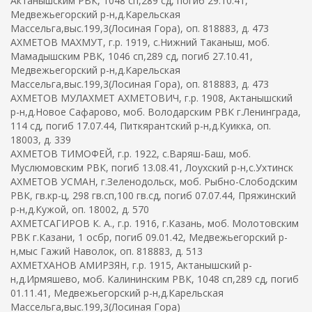
Актанышским РВК, 1048 сп,289 сд, погиб 29.10.41,
Медвежьегорский р-н,д.Карельская
Массельга,выс.199,3(Лосиная Гора), оп. 818883, д. 473
АХМЕТОВ МАХМУТ, г.р. 1919, с.Нижний Таканыш, моб.
Мамадышским РВК, 1046 сп,289 сд, погиб 27.10.41,
Медвежьегорский р-н,д.Карельская
Массельга,выс.199,3(Лосиная Гора), оп. 818883, д. 473
АХМЕТОВ МУЛАХМЕТ АХМЕТОВИЧ, г.р. 1908, Актанышский
р-н,д.Новое Сафарово, моб. Володарским РВК г.Ленинграда,
114 сд, погиб 17.07.44, Питкярантский р-н,д.Куикка, оп.
18003, д. 339
АХМЕТОВ ТИМОФЕЙ, г.р. 1922, с.Варяш-Баш, моб.
Муслюмовским РВК, погиб 13.08.41, Лоухский р-н,с.Ухтинск
АХМЕТОВ УСМАН, г.Зеленодольск, моб. Рыбно-Слободским
РВК, гв.кр-ц, 298 гв.сп,100 гв.сд, погиб 07.07.44, Пряжинский
р-н,д.Кужой, оп. 18002, д. 570
АХМЕТСАГИРОВ К. А., г.р. 1916, г.Казань, моб. Молотовским
РВК г.Казани, 1 осбр, погиб 09.01.42, Медвежьегорский р-
н,мыс Гажий Наволок, оп. 818883, д. 513
АХМЕТХАНОВ АМИРЗЯН, г.р. 1915, Актанышский р-
н,д.Ирмяшево, моб. Калининским РВК, 1048 сп,289 сд, погиб
01.11.41, Медвежьегорский р-н,д.Карельская
Массельга,выс.199,3(Лосиная Гора)