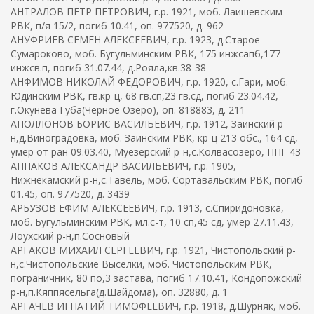
АНТРАЛОВ ПЕТР ПЕТРОВИЧ, г.р. 1921, моб. Лаишевским
РВК, п/я 15/2, погиб 10.41, оп. 977520, д. 962
АНУФРИЕВ СЕМЕН АЛЕКСЕЕВИЧ, г.р. 1923, д.Старое
Сумароково, моб. Бугульминским РВК, 175 инжсапб,177
инжсв.п, погиб 31.07.44, д.Рояла,кв.38-38
АНФИМОВ НИКОЛАЙ ФЕДОРОВИЧ, г.р. 1920, с.Гари, моб.
Юдинским РВК, гв.кр-ц, 68 гв.сп,23 гв.сд, погиб 23.04.42,
г.Окунева Губа(Черное Озеро), оп. 818883, д. 211
АПОЛЛОНОВ БОРИС ВАСИЛЬЕВИЧ, г.р. 1912, Заинский р-
н,д.Виноградовка, моб. Заинским РВК, кр-ц 213 обс., 164 сд,
умер от ран 09.03.40, Муезерский р-н,с.Колвасозеро, ППГ 43
АППАКОВ АЛЕКСАНДР ВАСИЛЬЕВИЧ, г.р. 1905,
Нижнекамский р-н,с.Тавель, моб. Сортавальским РВК, погиб
01.45, оп. 977520, д. 3439
АРБУЗОВ ЕФИМ АЛЕКСЕЕВИЧ, г.р. 1913, с.Спиридоновка,
моб. Бугульминским РВК, мл.с-т, 10 сп,45 сд, умер 27.11.43,
Лоухский р-н,п.Сосновый
АРГАКОВ МИХАИЛ СЕРГЕЕВИЧ, г.р. 1921, Чистопольский р-
н,с.Чистопольские Выселки, моб. Чистопольским РВК,
пограничник, 80 по,3 застава, погиб 17.10.41, Кондопожский
р-н,п.Кяппясельга(д.Шайдома), оп. 32880, д. 1
АРГАЧЕВ ИГНАТИЙ ТИМОФЕЕВИЧ, г.р. 1918, д.Шурняк, моб.