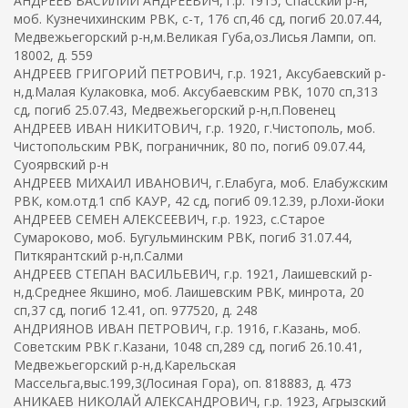
АНДРЕЕВ ВАСИЛИЙ АНДРЕЕВИЧ, г.р. 1915, Спасский р-н,
моб. Кузнечихинским РВК, с-т, 176 сп,46 сд, погиб 20.07.44,
Медвежьегорский р-н,м.Великая Губа,оз.Лисья Лампи, оп.
18002, д. 559
АНДРЕЕВ ГРИГОРИЙ ПЕТРОВИЧ, г.р. 1921, Аксубаевский р-
н,д.Малая Кулаковка, моб. Аксубаевским РВК, 1070 сп,313
сд, погиб 25.07.43, Медвежьегорский р-н,п.Повенец
АНДРЕЕВ ИВАН НИКИТОВИЧ, г.р. 1920, г.Чистополь, моб.
Чистопольским РВК, пограничник, 80 по, погиб 09.07.44,
Суоярвский р-н
АНДРЕЕВ МИХАИЛ ИВАНОВИЧ, г.Елабуга, моб. Елабужским
РВК, ком.отд.1 спб КАУР, 42 сд, погиб 09.12.39, р.Лохи-йоки
АНДРЕЕВ СЕМЕН АЛЕКСЕЕВИЧ, г.р. 1923, с.Старое
Сумароково, моб. Бугульминским РВК, погиб 31.07.44,
Питкярантский р-н,п.Салми
АНДРЕЕВ СТЕПАН ВАСИЛЬЕВИЧ, г.р. 1921, Лаишевский р-
н,д.Среднее Якшино, моб. Лаишевским РВК, минрота, 20
сп,37 сд, погиб 12.41, оп. 977520, д. 248
АНДРИЯНОВ ИВАН ПЕТРОВИЧ, г.р. 1916, г.Казань, моб.
Советским РВК г.Казани, 1048 сп,289 сд, погиб 26.10.41,
Медвежьегорский р-н,д.Карельская
Массельга,выс.199,3(Лосиная Гора), оп. 818883, д. 473
АНИКАЕВ НИКОЛАЙ АЛЕКСАНДРОВИЧ, г.р. 1923, Агрызский