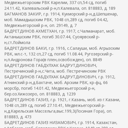
Медвежьегорским РВК Карелии, 337 сп,54 сд, погиб
24.11.42, Калевальский р-н,п.Калевала, оп. 818883, д. 189
БАГМАНОВ ЗАКИР, г.р. 1914, Кукморский р-н,д.Шепшенар,
моб. Мамадышским РВК, 1048 сп,289 сд, погиб 04.42,
Медвежьегорский р-н, оп. 29149, д. 7
БАДРЕТДИНОВ АХМЕТХАН, г.р. 1917, с.Чалманарат, моб.
Актанышским РВК, погиб 30.07.44, Суоярвский р-
н,ст.Лоймола
БАДРЕТДИНОВ БАКИ, г.р. 1916, с.Салауши, моб. Агрызским
РВК, мл.с-т, 132 сп,27 сд, погиб 11.08.44, Ругозерский р-
н,п.Андронова Гора(в плен,освобожден), оп. 8849
БАДРЕТДИНОВ ГАБДУЛХАК БАДРУТДИНОВИЧ,
Пестречинский р-н,с.Чита, моб. Пестречинским РВК
БАДРЕТДИНОВ ГАБДУЛХАК БАДРУТДИНОВИЧ, г.р. 1912,
Атнинский р-н,д.Бахтаче, моб. Арским РВК, кр-фц, 66
морсбр, погиб 14.01.42, Медвежьегорский р-н,
бер.оз.Хижозеро, оп. 818883, д. 1239
БАДРЕТДИНОВ ГАЗИЗ, г.р. 1921, г.Казань, моб. из г.Казани,
1048 сп,289 сд, погиб 27.10.41, Медвежьегорский р-
н,д.Карельская Массельга,выс.199,3(Лосиная Гора), оп.
818883, д. 473
БАДРЕТДИНОВ ГАЗИЗ НИЗАМОВИЧ, г.р. 1914, Казахстан,