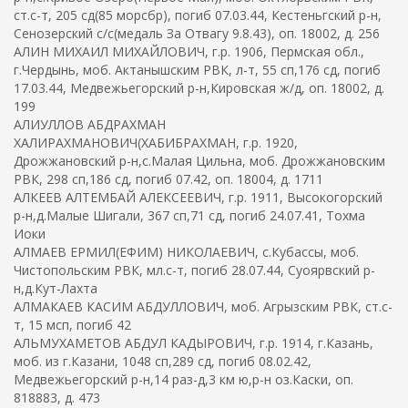
ст.с-т, 205 сд(85 морсбр), погиб 07.03.44, Кестеньгский р-н,
Сенозерский с/с(медаль За Отвагу 9.8.43), оп. 18002, д. 256
АЛИН МИХАИЛ МИХАЙЛОВИЧ, г.р. 1906, Пермская обл.,
г.Чердынь, моб. Актанышским РВК, л-т, 55 сп,176 сд, погиб
17.03.44, Медвежьегорский р-н,Кировская ж/д, оп. 18002, д.
199
АЛИУЛЛОВ АБДРАХМАН
ХАЛИРАХМАНОВИЧ(ХАБИБРАХМАН, г.р. 1920,
Дрожжановский р-н,с.Малая Цильна, моб. Дрожжановским
РВК, 298 сп,186 сд, погиб 07.42, оп. 18004, д. 1711
АЛКЕЕВ АЛТЕМБАЙ АЛЕКСЕЕВИЧ, г.р. 1911, Высокогорский
р-н,д.Малые Шигали, 367 сп,71 сд, погиб 24.07.41, Тохма
Иоки
АЛМАЕВ ЕРМИЛ(ЕФИМ) НИКОЛАЕВИЧ, с.Кубассы, моб.
Чистопольским РВК, мл.с-т, погиб 28.07.44, Суоярвский р-
н,д.Кут-Лахта
АЛМАКАЕВ КАСИМ АБДУЛЛОВИЧ, моб. Агрызским РВК, ст.с-
т, 15 мсп, погиб 42
АЛЬМУХАМЕТОВ АБДУЛ КАДЫРОВИЧ, г.р. 1914, г.Казань,
моб. из г.Казани, 1048 сп,289 сд, погиб 08.02.42,
Медвежьегорский р-н,14 раз-д,3 км ю,р-н оз.Каски, оп.
818883, д. 473