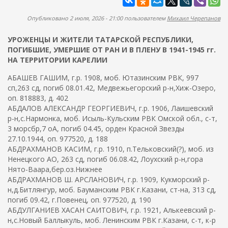
ж
а
а
п
Опубликовано 2 июля, 2026 - 21:00 пользователем
Михаил Черепанов
н
о
и
УРОЖЕНЦЫ И ЖИТЕЛИ ТАТАРСКОЙ РЕСПУБЛИКИ,
и
ю
ПОГИБШИЕ, УМЕРШИЕ ОТ РАН И В ПЛЕНУ В 1941-1945 гг.
с
НА ТЕРРИТОРИИ КАРЕЛИИ
к
АБАШЕВ ГАШИМ, г.р. 1908, моб. Ютазинским РВК, 997
а
сп,263 сд, погиб 08.01.42, Медвежьегорский р-н,Хиж-Озеро,
оп. 818883, д. 402
АБДАЛОВ АЛЕКСАНДР ГЕОРГИЕВИЧ, г.р. 1906, Лаишевский
р-н,с.Нармонка, моб. Исыль-Кульским РВК Омской обл., с-т,
3 морсбр,7 оА, погиб 04.45, орден Красной Звезды
27.10.1944, оп. 977520, д. 188
АБДРАХМАНОВ КАСИМ, г.р. 1910, п.Тельковский(?), моб. из
Ненецкого АО, 263 сд, погиб 06.08.42, Лоухский р-н,гора
Нято-Ваара,бер.оз.Нижнее
АБДРАХМАНОВ Ш. АРСЛАНОВИЧ, г.р. 1909, Кукморский р-
н,д.Битлянгур, моб. Бауманским РВК г.Казани, ст-на, 313 сд,
погиб 09.42, г.Повенец, оп. 977520, д. 190
АБДУЛГАНИЕВ ХАСАН САИТОВИЧ, г.р. 1921, Алькеевский р-
н,с.Новый Баллыкуль, моб. Ленинским РВК г.Казани, с-т, к-р