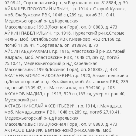
02.08.41, Сортавальский р-н,м.Рауталахти, оп. 818884, д. 30
АЙКАШЕВ ПРОКОПИЙ ИЛЬИЧ, г.р. 1914, с.Старый Куклюк,
моб. Елабужским РВК, 1046 сп,289 сд, погиб 31.10.41,
Медвежьегорский р-н,д.Карельская
Массельга,выс.199,3(Лосиная Гора), оп. 818883, д. 473
АЙКИН ПАВЕЛ ИЛЬИЧ, г.р. 1916, Нурлатский р-н,с.Старые
Челны, моб. Октябрьским РВК г.Иваново, 462 сп,168 сд,
погиб 11.08.41, г.Сортавала, оп. 818884, д. 70
АЙСИН АБДУРАХМАН, г.р. 1916, Апастовский р-н,с.Старый
Юмралы, моб. Апастовским РВК, 1048 сп,289 сд, погиб
25.10.41, Медвежьегорский р-н,д.Карельская
Массельга,выс.199.3(Лосиная Гора), оп. 818883, д. 473
АКАТЬЕВ БОРИС НИКОЛАЕВИЧ, г.р. 1920, Альметьевский р-
н,Лениногорский р-н,с.Кузайкино, моб. Акташским РВК, 289
сд, погиб 15.09.42, ст.Массельская, оп. 594260, д. 103
АКСАНОВ МАДИЛ, г.р. 1913, 529 сп,163 сд, умер от ран 40,
Муезерский р-н
АКТАЕВ НИКОЛАЙ АКСЕНТЬЕВИЧ, г.р. 1914, г.Мамадыш,
моб. Мамадышским РВК, 1048 сп,289 сд, погиб 27.10.41,
Медвежьегорский р-н,д.Карельская
Массельга,выс.199,3(Лосиная Гора), оп. 818883, д. 473
АКТАСОВ ШАРИФ, Балтасинский р-н,с.Смаиль, моб.