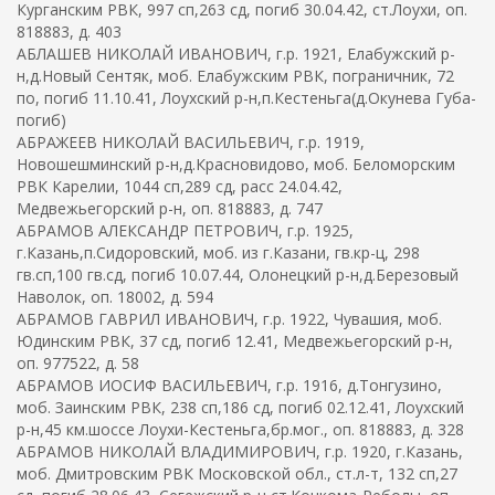
Курганским РВК, 997 сп,263 сд, погиб 30.04.42, ст.Лоухи, оп.
818883, д. 403
АБЛАШЕВ НИКОЛАЙ ИВАНОВИЧ, г.р. 1921, Елабужский р-
н,д.Новый Сентяк, моб. Елабужским РВК, пограничник, 72
по, погиб 11.10.41, Лоухский р-н,п.Кестеньга(д.Окунева Губа-
погиб)
АБРАЖЕЕВ НИКОЛАЙ ВАСИЛЬЕВИЧ, г.р. 1919,
Новошешминский р-н,д.Красновидово, моб. Беломорским
РВК Карелии, 1044 сп,289 сд, расс 24.04.42,
Медвежьегорский р-н, оп. 818883, д. 747
АБРАМОВ АЛЕКСАНДР ПЕТРОВИЧ, г.р. 1925,
г.Казань,п.Сидоровский, моб. из г.Казани, гв.кр-ц, 298
гв.сп,100 гв.сд, погиб 10.07.44, Олонецкий р-н,д.Березовый
Наволок, оп. 18002, д. 594
АБРАМОВ ГАВРИЛ ИВАНОВИЧ, г.р. 1922, Чувашия, моб.
Юдинским РВК, 37 сд, погиб 12.41, Медвежьегорский р-н,
оп. 977522, д. 58
АБРАМОВ ИОСИФ ВАСИЛЬЕВИЧ, г.р. 1916, д.Тонгузино,
моб. Заинским РВК, 238 сп,186 сд, погиб 02.12.41, Лоухский
р-н,45 км.шоссе Лоухи-Кестеньга,бр.мог., оп. 818883, д. 328
АБРАМОВ НИКОЛАЙ ВЛАДИМИРОВИЧ, г.р. 1920, г.Казань,
моб. Дмитровским РВК Московской обл., ст.л-т, 132 сп,27