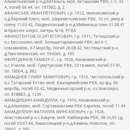
Альметьевский р-н,д.Кительга, моб. Акташским РВК, с-т, 32
А, погиб 06.44, оп. 191582, д. 2
АФАНАСЬЕВ ИВАН ПЕТРОВИЧ, г.р. 1912, Нижнекамский р-
н,д.Верхний Ключ, моб. Шереметьевским РВК, 10 сп, умер в
плену 11.03.42, Лахденпохский р-н,д.Мийнила,в плен 01.08.41
м.Красное озеро, лагерь №16, РГВА
АФИНОГЕНТОВ ОСИП ЕГОРОВИЧ, г.р. 1911, Тетюшский р-
н,с.Бессоново, моб. Большетарханским РВК, мл.л-т,
ком.минвзв., 67 морсбр, погиб 26.08.42, Кестеньгский р-н,
д.Пинговальская, оп. 594260, д. 105
АФЛЯТДИНОВ ГАМБЕР Х., г.р. 1926, Азнакаевский р-
н,с.Учалле, моб. Тумутукским РВК, 53 гв.минп, погиб 07.41,
оп. 18004, д. 882
АХМАДИЕВ ГУМЕР ХАМИТОВИЧ, г.р. 1910, Чистопольский р-
н,с.Татарский Елтан, моб. Кзылармейским РВК, кр-фц, 66
морсбр, погиб 02.42, Медвежьегорский р-н, оз.Хижозеро,
оп. 818883, д. 1239
АХМАДИШИН АХМАДУЛЛА, г.р. 1910, Азнакаевский р-
н,д.Алькеево, моб. Сортавальским РВК Карелии, погиб 11.44
АХМАДУЛЛИН ФАТХУЛЛА МИНГАЗОВИЧ, г.р. 1926,
Апастовский р-н,с.Бакрче, моб. Кайбицким РВК, 38 сп,65 сд,
погиб 03.07.44, Вишколецкий р-н,д.Камень-Новолок, оп.
18002, д. 585