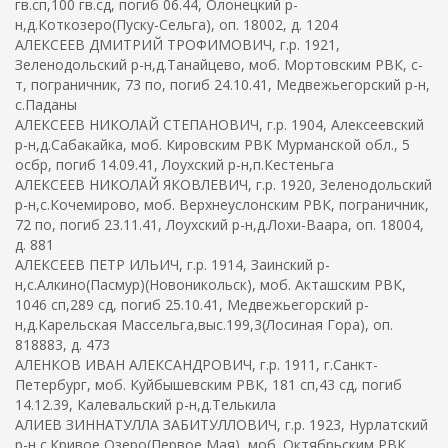
гв.сп,100 гв.сд, погиб 06.44, Олонецкий р-
н,д.Коткозеро(Пуску-Сельга), оп. 18002, д. 1204
АЛЕКСЕЕВ ДМИТРИЙ ТРОФИМОВИЧ, г.р. 1921,
Зеленодольский р-н,д.Танайцево, моб. Мортовским РВК, с-
т, пограничник, 73 по, погиб 24.10.41, Медвежьегорский р-н,
с.Паданы
АЛЕКСЕЕВ НИКОЛАЙ СТЕПАНОВИЧ, г.р. 1904, Алексеевский
р-н,д.Сабакайка, моб. Кировским РВК Мурманской обл., 5
осбр, погиб 14.09.41, Лоухский р-н,п.Кестеньга
АЛЕКСЕЕВ НИКОЛАЙ ЯКОВЛЕВИЧ, г.р. 1920, Зеленодольский
р-н,с.Кочемирово, моб. Верхнеуслонским РВК, пограничник,
72 по, погиб 23.11.41, Лоухский р-н,д.Лохи-Ваара, оп. 18004,
д. 881
АЛЕКСЕЕВ ПЕТР ИЛЬИЧ, г.р. 1914, Заинский р-
н,с.Алкино(Пасмур)(Новоникольск), моб. Акташским РВК,
1046 сп,289 сд, погиб 25.10.41, Медвежьегорский р-
н,д.Карельская Массельга,выс.199,3(Лосиная Гора), оп.
818883, д. 473
АЛЕНКОВ ИВАН АЛЕКСАНДРОВИЧ, г.р. 1911, г.Санкт-
Петербург, моб. Куйбышевским РВК, 181 сп,43 сд, погиб
14.12.39, Калевальский р-н,д.Телькила
АЛИЕВ ЗИННАТУЛЛА ЗАБИТУЛЛОВИЧ, г.р. 1923, Нурлатский
р-н,с.Кривое Озеро(Первое Мая), моб. Октябрьским РВК,