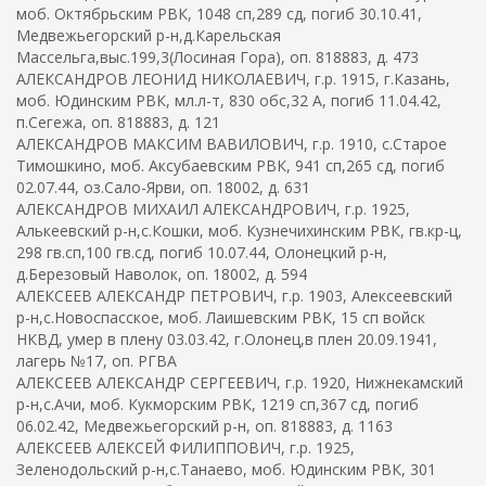
моб. Октябрьским РВК, 1048 сп,289 сд, погиб 30.10.41,
Медвежьегорский р-н,д.Карельская
Массельга,выс.199,3(Лосиная Гора), оп. 818883, д. 473
АЛЕКСАНДРОВ ЛЕОНИД НИКОЛАЕВИЧ, г.р. 1915, г.Казань,
моб. Юдинским РВК, мл.л-т, 830 обс,32 А, погиб 11.04.42,
п.Сегежа, оп. 818883, д. 121
АЛЕКСАНДРОВ МАКСИМ ВАВИЛОВИЧ, г.р. 1910, с.Старое
Тимошкино, моб. Аксубаевским РВК, 941 сп,265 сд, погиб
02.07.44, оз.Сало-Ярви, оп. 18002, д. 631
АЛЕКСАНДРОВ МИХАИЛ АЛЕКСАНДРОВИЧ, г.р. 1925,
Алькеевский р-н,с.Кошки, моб. Кузнечихинским РВК, гв.кр-ц,
298 гв.сп,100 гв.сд, погиб 10.07.44, Олонецкий р-н,
д.Березовый Наволок, оп. 18002, д. 594
АЛЕКСЕЕВ АЛЕКСАНДР ПЕТРОВИЧ, г.р. 1903, Алексеевский
р-н,с.Новоспасское, моб. Лаишевским РВК, 15 сп войск
НКВД, умер в плену 03.03.42, г.Олонец,в плен 20.09.1941,
лагерь №17, оп. РГВА
АЛЕКСЕЕВ АЛЕКСАНДР СЕРГЕЕВИЧ, г.р. 1920, Нижнекамский
р-н,с.Ачи, моб. Кукморским РВК, 1219 сп,367 сд, погиб
06.02.42, Медвежьегорский р-н, оп. 818883, д. 1163
АЛЕКСЕЕВ АЛЕКСЕЙ ФИЛИППОВИЧ, г.р. 1925,
Зеленодольский р-н,с.Танаево, моб. Юдинским РВК, 301