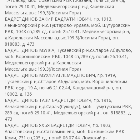
г.Атбасар, моб. Советским РВК г.Казани, 1048 сп,289 сд,
погиб 29.10.41, Медвежьегорский р-н,д.Карельская
Массельга,выс.199,3(Лосиная Гора)
БАДРЕТДИНОВ ЗАКИР БАДРАТИНОВИЧ, г.р. 1913,
Лениногорский р-н,с.Туктарово-Урдала, моб. Шугуровским
РВК, 1048 сп,289 сд, погиб 25.10.41, Медвежьегорский р-н,
д.Карельская Массельга,выс.199.3(Лосиная Гора), оп.
818883, д. 473
БАДРЕТДИНОВ МУЛЛА, Тукаевский р-н,с.Старое Абдулово,
моб. Ворошиловским РВК, 1048 сп,289 сд, погиб 26.10.41,
Медвежьегорский р-н,д.Карельская
Массельга,выс.199,3(Лосиная Гора)
БАДРЕТДИНОВ МУХЛИ АГЛЕМАДЕНОВИЧ, г.р. 1919,
Тукаевский р-н,с.Старое Абдулово, моб. Ворошиловским
РВК, ефр., 19 А, погиб 21.02.44, Кандалакшский р-н, оп.
18002, д. 136
БАДРЕТДИНОВ ТАЗИ БАДРЕТДИНОВИЧ, г.р. 1916,
Азнакаевский р-н,д.Сарлы(Суюндук), моб. Тумутукским РВК,
289 сд, погиб 29.10.41, Медвежьегорский р-н, оп. 818883, д.
473
БАДРЕТДИНОВ ЯХЪЯ БАДРЕТДИНОВИЧ, г.р. 1903,
Апастовский р-н,с.Сатламышево, моб. Кожвинским РВК
Коми, 731 сп,205 сд, погиб 06.07.44, Лоухский р-