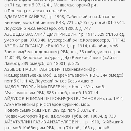
сп,71 сд, погиб 07.12.41, Медвежьегорский р-н,
п.Повенец,остался на поле боя
АДАГАМОВ ХАЙБРИ, г.р. 1908, Сабинский р-н,с.Казанчи-
Бигеней, моб. Сабинским РВК, 721 сп,205 сд, погиб 01.07.44,
Лоухский р-н,с.Сеноозеро, оп. 18003, д. 747
АЗОВЦЕВ ВАСИЛИЙ ДМИТРИЕВИЧ, г.р. 1911, 529 сп,163 сд,
умер от ран 07.03.40, Муезерский р-н,с.Колвасозеро, ППГ 43
АЗОЛЬ АЛЕКСАНДР ИВАНОВИЧ, г.р. 1914, г.Жлобин, моб.
Заинским(Зеленодольским) РВК, л-т, 33 олбр, умер от ран
11.02.43, Кировская ж/д,раз-д 4,о.Великое,1 км ю(п.Айта-
Ламбо), 339 омедсб, оп. 18001, д. 325
АЗЫБОВ ПАВЕЛ ПАВЛОВИЧ, Нижнекамский р-
н,с.Шереметьевка, моб. Шереметьевским РВК, 344 омедсб,
погиб 01.11.42, Лоухский р-н,оз.Безымяшено
АИДОВ ГЕОРГИЙ МАТВЕЕВИЧ, с.Новые Усы, моб.
Муслюмовским РВК, 888 осапб, погиб 16.07.44
АЙДУКОВ ЕПИФАН ПЕТРОВИЧ(ЕВТРИФАНОВИЧ), г.р. 1914,
Альметьевский р-н,с.Старое Суркино, моб.
Новописьмянским РВК, 289 сд, погиб 03.12.41,
Медвежьегорский р-н, д.Великая Губа, оп. 18004, д. 730
АЙЗАТУЛЛИН ГАЗИЗ АЙЗАТУЛЛОВИЧ, г.р. 1910, Кайбицкий
р-н, моб. Кайбицким РВК, кр-ц 74 орб., 168 сд, погиб