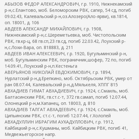
АБЫЗОВ ФЕДОР АЛЕКСАНДРОВИЧ, г.р. 1910, Нижнекамский
р-н,с.Елантово, моб. Беломорским РВК, сапер, 54 сд, погиб
09.02.43, Калевальский р-н,оз.Алозеро(Ало-ярви), кв.1814,
оп. 18001, д. 106
АВДЕЕВ АЛЕКСАНДР МИХАЙЛОВИЧ, г.р. 1908,
Нижнекамский р-н,с.Шереметьевка, моб. Чистопольским
РВК, гв.кр-ц, 68 гв.сп,23 гв.сд, погиб 22.03.42, Лоухский р-
н,с.Лохи-Вара, оп. 818883, д. 211
АВДЕЕВ ИВАН АЛЕКСЕЕВИЧ, г.р. 1920, Бугульминский р-н,
моб. Бугульминским РВК, пограничник,шофер, 72 по, погиб
14.09.41, Лоухский р-н,п.Кестеньга
АВЕРЬЯНОВ НИКОЛАЙ ЕВДОКИМОВИЧ, г.р. 1894,
Нурлатский р-н,д.Ерепкино, моб. Октябрьским РВК, умер от
ран 08.07.44, Калевальский р-н,д.Мялькеля, ХППГ 815
АВХАДИЕВ ГИМАТ АВХАДИЕВИЧ, г.р. 1924, с.Смаиль, моб.
Балтасинским РВК, гв.ст.с-т, 372 гв.самап, погиб 12.07.44,
Олонецкий р-н,м.Хапанец, оп. 18003, д. 810
АВХАДИЕВ ТАЛГАТ АВХАДЕЕВИЧ, г.р. 1924, с.Смаиль, моб.
Ципьинским РВК, ст.с-т, погиб 12.07.44, г.Холопей
АВХАДУЛЛИН ИБРАГИМ АУХАДУЛЛОВИЧ, г.р. 1912,
Кайбицкий р-н,с.Кушманы, моб. Кайбицким РВК, погиб 41,
Медвежьегорское напр.