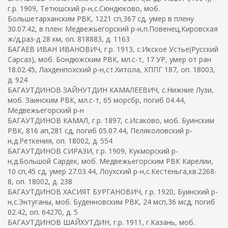
г.р. 1909, Тетюшский р-н,с.Сюндюково, моб.
Большетарханским РВК, 1221 сп,367 сд, умер в плену
30.07.42, в плен: Медвежьегорский р-н,п.Повенец,Кировская
ж/д,раз-д 28 км, оп. 818883, д. 1163
БАГАЕВ ИВАН ИВАНОВИЧ, г.р. 1913, с.Икское Устье(Русский
Сарсаз), моб. Бондюжским РВК, мл.с-т, 17 УР, умер от ран
18.02.45, Лахденпохский р-н,ст.Хитола, ХППГ 187, оп. 18003,
д. 924
БАГАУТДИНОВ ЗАЙНУТДИН КАМАЛЕЕВИЧ, с.Нижние Лузи,
моб. Заинским РВК, мл.с-т, 65 морсбр, погиб 04.44,
Медвежьегорский р-н
БАГАУТДИНОВ КАМАЛ, г.р. 1897, с.Исаково, моб. Буинским
РВК, 816 ап,281 сд, погиб 05.07.44, Пеляколовский р-
н,д.Реткения, оп. 18002, д. 554
БАГАУТДИНОВ СИРАЗИ, г.р. 1909, Кукморский р-
н,д.Большой Сардек, моб. Медвежьегорским РВК Карелии,
10 сп,45 сд, умер 27.03.44, Лоухский р-н,с.Кестеньга,кв.2268-
8, оп. 18002, д. 238
БАГАУТДИНОВ ХАСИЯТ БУРГАНОВИЧ, г.р. 1920, Буинский р-
н,с.Энтуганы, моб. Буденновским РВК, 24 мсп,36 мсд, погиб
02.42, оп. 64270, д. 5
БАГАУТДИНОВ ШАЙХУТДИН, г.р. 1911, г.Казань, моб.