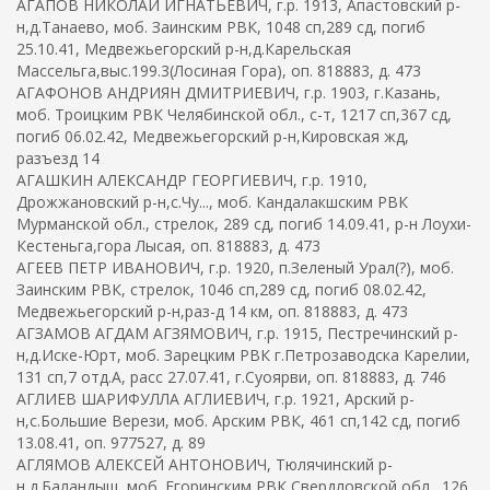
АГАПОВ НИКОЛАЙ ИГНАТЬЕВИЧ, г.р. 1913, Апастовский р-
н,д.Танаево, моб. Заинским РВК, 1048 сп,289 сд, погиб
25.10.41, Медвежьегорский р-н,д.Карельская
Массельга,выс.199.3(Лосиная Гора), оп. 818883, д. 473
АГАФОНОВ АНДРИЯН ДМИТРИЕВИЧ, г.р. 1903, г.Казань,
моб. Троицким РВК Челябинской обл., с-т, 1217 сп,367 сд,
погиб 06.02.42, Медвежьегорский р-н,Кировская жд,
разъезд 14
АГАШКИН АЛЕКСАНДР ГЕОРГИЕВИЧ, г.р. 1910,
Дрожжановский р-н,с.Чу..., моб. Кандалакшским РВК
Мурманской обл., стрелок, 289 сд, погиб 14.09.41, р-н Лоухи-
Кестеньга,гора Лысая, оп. 818883, д. 473
АГЕЕВ ПЕТР ИВАНОВИЧ, г.р. 1920, п.Зеленый Урал(?), моб.
Заинским РВК, стрелок, 1046 сп,289 сд, погиб 08.02.42,
Медвежьегорский р-н,раз-д 14 км, оп. 818883, д. 473
АГЗАМОВ АГДАМ АГЗЯМОВИЧ, г.р. 1915, Пестречинский р-
н,д.Иске-Юрт, моб. Зарецким РВК г.Петрозаводска Карелии,
131 сп,7 отд.А, расс 27.07.41, г.Суоярви, оп. 818883, д. 746
АГЛИЕВ ШАРИФУЛЛА АГЛИЕВИЧ, г.р. 1921, Арский р-
н,с.Большие Верези, моб. Арским РВК, 461 сп,142 сд, погиб
13.08.41, оп. 977527, д. 89
АГЛЯМОВ АЛЕКСЕЙ АНТОНОВИЧ, Тюлячинский р-
н,д.Баландыш, моб. Егоринским РВК Свердловской обл., 126