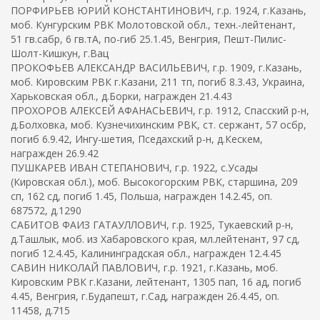
ПОРФИРЬЕВ ЮРИЙ КОНСТАНТИНОВИЧ, г.р. 1924, г.Казань,
моб. Кунгурским РВК Молотовской обл., техн.-лейтенант,
51 гв.сабр, 6 гв.тА, по-гиб 25.1.45, Венгрия, Пешт-Пилис-
Шолт-Кишкун, г.Вац
ПРОКОФЬЕВ АЛЕКСАНДР ВАСИЛЬЕВИЧ, г.р. 1909, г.Казань,
моб. Кировским РВК г.Казани, 211 тп, погиб 8.3.43, Украина,
Харьковская обл., д.Борки, награжден 21.4.43
ПРОХОРОВ АЛЕКСЕЙ АФАНАСЬЕВИЧ, г.р. 1912, Спасский р-н,
д.Болховка, моб. Кузнечихинским РВК, ст. сержант, 57 осбр,
погиб 6.9.42, Ингу-шетия, Пседахский р-н, д.Кескем,
награжден 26.9.42
ПУШКАРЕВ ИВАН СТЕПАНОВИЧ, г.р. 1922, с.Усады
(Кировская обл.), моб. Высокогорским РВК, старшина, 209
сп, 162 сд, погиб 1.45, Польша, награжден 14.2.45, оп.
687572, д.1290
САБИТОВ ФАИЗ ГАТАУЛЛОВИЧ, г.р. 1925, Тукаевский р-н,
д.Ташлык, моб. из Хабаровского края, мл.лейтенант, 97 сд,
погиб 12.4.45, Калининградская обл., награжден 12.4.45
САВИН НИКОЛАЙ ПАВЛОВИЧ, г.р. 1921, г.Казань, моб.
Кировским РВК г.Казани, лейтенант, 1305 пап, 16 ад, погиб
4.45, Венгрия, г.Будапешт, г.Сад, награжден 26.4.45, оп.
11458, д.715