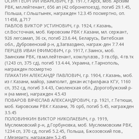
ОСИН ГЕОРГИЙ ИВАНОВИЧ, г.р. 1917, г.Арск, моб. Арским
РВК, мл.лейтенант, 656 ап (42 обронепоезд), погиб 29.1.45,
Польша, г.Ольштынек, награжден 12.3.45 посмертно, оп.
11458, д.717
ПАВЛОВ ВИКТОР УСТИНОВИЧ, г.р. 1924, г.Казань,
сл.Восточная, моб. Кировским РВК г.Казани, мл. сержант,
926 легсамап, 36 ск, погиб 23.6.44, Беларусь, Витебская
обл., Дубровенский р-н, д.Загваздино, награж-ден 7.7.44
ПЕРЦЕВ ИВАН ЕФИМОВИЧ, г.р. 1917, г.Заинск, моб.
Заинским РВК, гв.мл.лейтенант, ком.пул.взв., 3 гв.сбр, 4 гв.тк
(1243 сп, 375 сд), погиб 13.4.44, Украина, г.Тарнополь,
награжден посмертно
ПЛАКАТИН АЛЕКСАНДР ПАВЛОВИЧ, г.р. 1904, г.Казань, моб.
из г.Казани, майор, замполит, декан истфилфака КГУ, 1160
сп, 352 сд, погиб 3.4.43, Смоленская обл., Дорогобужский р-
н (на мине), награжден 4.5.43
ПОВАРОВ ВЯЧЕСЛАВ АЛЕКСАНДРОВИЧ, г.р. 1921, г.Тетюши,
моб. Кировским РВК г.Казани, 76 орб, погиб 5.45, награжден
3.5.45
ПОЛОВИНКИН ВИКТОР НИКОЛАЕВИЧ, г.р. 1919,
Муслюмовский р-н, д.Горбуновка, моб. Муслюмовским РВК,
1234 сп, 370 сд, погиб 5.2.45, Польша, Бжозовский пов.,
г.Мезериту, награжден 5.2.45