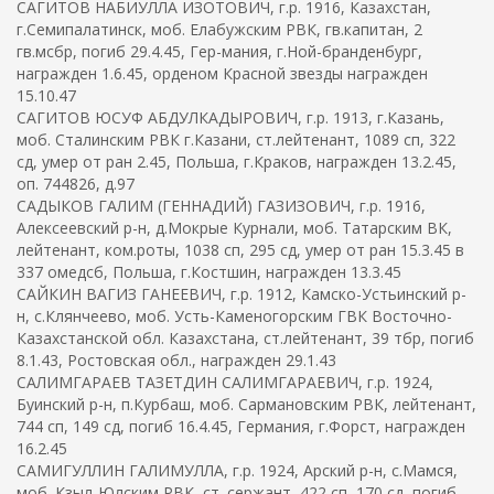
САГИТОВ НАБИУЛЛА ИЗОТОВИЧ, г.р. 1916, Казахстан,
г.Семипалатинск, моб. Елабужским РВК, гв.капитан, 2
гв.мсбр, погиб 29.4.45, Гер-мания, г.Ной-бранденбург,
награжден 1.6.45, орденом Красной звезды награжден
15.10.47
САГИТОВ ЮСУФ АБДУЛКАДЫРОВИЧ, г.р. 1913, г.Казань,
моб. Сталинским РВК г.Казани, ст.лейтенант, 1089 сп, 322
сд, умер от ран 2.45, Польша, г.Краков, награжден 13.2.45,
оп. 744826, д.97
САДЫКОВ ГАЛИМ (ГЕННАДИЙ) ГАЗИЗОВИЧ, г.р. 1916,
Алексеевский р-н, д.Мокрые Курнали, моб. Татарским ВК,
лейтенант, ком.роты, 1038 сп, 295 сд, умер от ран 15.3.45 в
337 омедсб, Польша, г.Костшин, награжден 13.3.45
САЙКИН ВАГИЗ ГАНЕЕВИЧ, г.р. 1912, Камско-Устьинский р-
н, с.Клянчеево, моб. Усть-Каменогорским ГВК Восточно-
Казахстанской обл. Казахстана, ст.лейтенант, 39 тбр, погиб
8.1.43, Ростовская обл., награжден 29.1.43
САЛИМГАРАЕВ ТАЗЕТДИН САЛИМГАРАЕВИЧ, г.р. 1924,
Буинский р-н, п.Курбаш, моб. Сармановским РВК, лейтенант,
744 сп, 149 сд, погиб 16.4.45, Германия, г.Форст, награжден
16.2.45
САМИГУЛЛИН ГАЛИМУЛЛА, г.р. 1924, Арский р-н, с.Мамся,
моб. Кзыл-Юлским РВК, ст. сержант, 422 сп, 170 сд, погиб