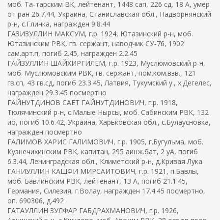
моб. Та-тарским ВК, лейтенант, 1448 сап, 226 сд, 18 А, умер
от ран 26.7.44, Украина, Станиславская обл., Надворнянский
р-н, с.Глинка, награжден 9.8.44
ГАЗИЗУЛЛИН МАКСУМ, г.р. 1924, Ютазинский р-н, моб.
Ютазинским РВК, гв. сержант, наводчик СУ-76, 1902
сам.арт.п, погиб 2.45, награжден 2.2.45
ГАЙЗУЛЛИН ШАЙХИРГИЛЕМ, г.р. 1923, Муслюмовский р-н,
моб. Муслюмовским РВК, гв. сержант, пом.ком.взв., 121
гв.сп, 43 гв.сд, погиб 23.3.45, Латвия, Тукумский у., х.Дегелес,
награжден 29.3.45 посмертно
ГАЙНУТДИНОВ САЕТ ГАЙНУТДИНОВИЧ, г.р. 1918,
Тюлячинский р-н, с.Малые Нырсы, моб. Сабинским РВК, 132
ио, погиб 10.6.42, Украина, Харьковская обл., с.Булаусновка,
награжден посмертно
ГАЛИМОВ ХАРИС ГАЛИМОВИЧ, г.р. 1905, г.Бугульма, моб.
Кузнечихинским РВК, капитан, 295 аинж.бат, 2 уА, погиб
6.3.44, Ленинградская обл., Климетский р-н, д.Кривая Лука
ГАНИУЛЛИН КАШФИ МИРСАИТОВИЧ, г.р. 1921, п.Бавлы,
моб. Бавлинским РВК, лейтенант, 13 А, погиб 21.1.45,
Германия, Силезия, г.Волау, награжден 17.4.45 посмертно,
оп. 690306, д.492
ГАТАУЛЛИН ЗУЛФАР ГАБДРАХМАНОВИЧ, г.р. 1926,