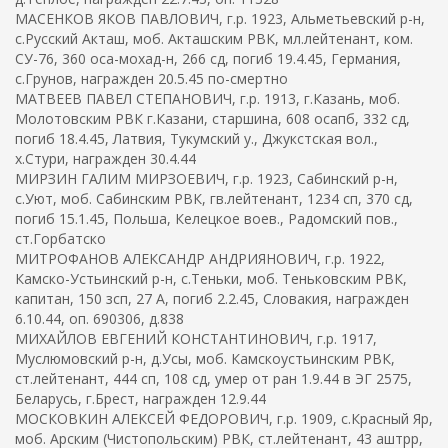
МАСЕНКОВ ЯКОВ ПАВЛОВИЧ, г.р. 1923, Альметьевский р-н,
с.Русский Акташ, моб. Акташским РВК, мл.лейтенант, ком.
СУ-76, 360 оса-мохад-н, 266 сд, погиб 19.4.45, Германия,
с.Грунов, награжден 20.5.45 по-смертно
МАТВЕЕВ ПАВЕЛ СТЕПАНОВИЧ, г.р. 1913, г.Казань, моб.
Молотовским РВК г.Казани, старшина, 608 осапб, 332 сд,
погиб 18.4.45, Латвия, Тукумский у., Джукстская вол.,
х.Стури, награжден 30.4.44
МИРЗИН ГАЛИМ МИРЗОЕВИЧ, г.р. 1923, Сабинский р-н,
с.Уют, моб. Сабинским РВК, гв.лейтенант, 1234 сп, 370 сд,
погиб 15.1.45, Польша, Келецкое воев., Радомский пов.,
ст.Горбатско
МИТРОФАНОВ АЛЕКСАНДР АНДРИЯНОВИЧ, г.р. 1922,
Камско-Устьинский р-н, с.Теньки, моб. Теньковским РВК,
капитан, 150 зсп, 27 А, погиб 2.2.45, Словакия, награжден
6.10.44, оп. 690306, д.838
МИХАЙЛОВ ЕВГЕНИЙ КОНСТАНТИНОВИЧ, г.р. 1917,
Муслюмовский р-н, д.Усы, моб. Камскоустьинским РВК,
ст.лейтенант, 444 сп, 108 сд, умер от ран 1.9.44 в ЭГ 2575,
Беларусь, г.Брест, награжден 12.9.44
МОСКОВКИН АЛЕКСЕЙ ФЕДОРОВИЧ, г.р. 1909, с.Красный Яр,
моб. Арским (Чистопольским) РВК, ст.лейтенант, 43 аштрр,