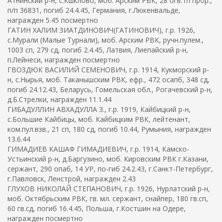
Атнинский р-н, с.Кшклово, моб. Арским РВК, 28 огв.тп прор.,
п/п 36831, погиб 24.4.45, Германия, г.Люкенвальде,
награжден 5.45 посмертно
ГАТИН ХАЛИМ ЗИАТДИНОВИЧ(ГАТИНОВИЧ), г.р. 1926,
с.Мурали (Малые Турнали), моб. Арским РВК, ручн.пулем.,
1003 сп, 279 сд, погиб 2.4.45, Латвия, Лиепайский р-н,
п.Лейнеси, награжден посмертно
ГВОЗДЮК ВАСИЛИЙ СЕМЕНОВИЧ, г.р. 1914, Кукморский р-
н, с.Нырья, моб. Таканышским РВК, ефр., 472 осапб, 348 сд,
погиб 24.12.43, Беларусь, Гомельская обл., Рогачевский р-н,
д.Б.Стрелки, награжден 11.1.44
ГИБАДУЛЛИН АВХАДУЛЛА З., г.р. 1919, Кайбицкий р-н,
с.Большие Кайбицы, моб. Кайбицким РВК, лейтенант,
ком.пул.взв., 21 сп, 180 сд, погиб 10.44, Румыния, награжден
13.6.44
ГИМАДИЕВ КАШАФ ГИМАДИЕВИЧ, г.р. 1914, Камско-
Устьинский р-н, д.Баргузино, моб. Кировским РВК г.Казани,
сержант, 290 опаб, 14 УР, по-гиб 24.2.43, г.Санкт-Петербург,
г.Павловск, Ленстрой, награжден 2.43
ГЛУХОВ НИКОЛАЙ СТЕПАНОВИЧ, г.р. 1926, Нурлатский р-н,
моб. Октябрьским РВК, гв. мл. сержант, снайпер, 180 гв.сп,
60 гв.сд, погиб 16.4.45, Польша, г.Костшин на Одере,
награжден посмертно