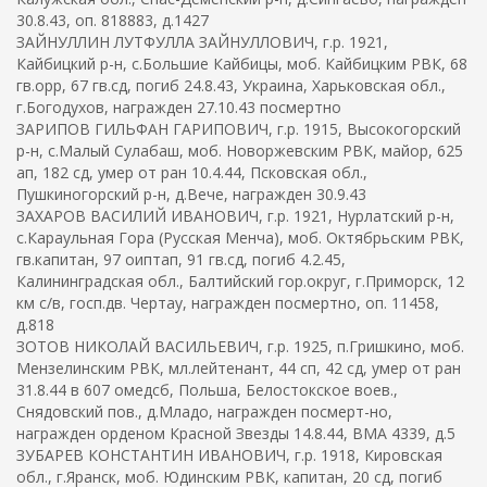
30.8.43, оп. 818883, д.1427
ЗАЙНУЛЛИН ЛУТФУЛЛА ЗАЙНУЛЛОВИЧ, г.р. 1921,
Кайбицкий р-н, с.Большие Кайбицы, моб. Кайбицким РВК, 68
гв.орр, 67 гв.сд, погиб 24.8.43, Украина, Харьковская обл.,
г.Богодухов, награжден 27.10.43 посмертно
ЗАРИПОВ ГИЛЬФАН ГАРИПОВИЧ, г.р. 1915, Высокогорский
р-н, с.Малый Сулабаш, моб. Новоржевским РВК, майор, 625
ап, 182 сд, умер от ран 10.4.44, Псковская обл.,
Пушкиногорский р-н, д.Вече, награжден 30.9.43
ЗАХАРОВ ВАСИЛИЙ ИВАНОВИЧ, г.р. 1921, Нурлатский р-н,
с.Караульная Гора (Русская Менча), моб. Октябрьским РВК,
гв.капитан, 97 оиптап, 91 гв.сд, погиб 4.2.45,
Калининградская обл., Балтийский гор.округ, г.Приморск, 12
км с/в, госп.дв. Чертау, награжден посмертно, оп. 11458,
д.818
ЗОТОВ НИКОЛАЙ ВАСИЛЬЕВИЧ, г.р. 1925, п.Гришкино, моб.
Мензелинским РВК, мл.лейтенант, 44 сп, 42 сд, умер от ран
31.8.44 в 607 омедсб, Польша, Белостокское воев.,
Снядовский пов., д.Младо, награжден посмерт-но,
награжден орденом Красной Звезды 14.8.44, ВМА 4339, д.5
ЗУБАРЕВ КОНСТАНТИН ИВАНОВИЧ, г.р. 1918, Кировская
обл., г.Яранск, моб. Юдинским РВК, капитан, 20 сд, погиб