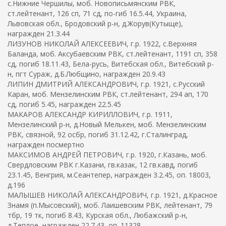
с.Нижние Чершилы, моб. Новописьмянским РВК,
ст.лейтенант, 126 сп, 71 сд, по-гиб 16.5.44, Украина,
Львовская обл., Бродовский р-н, д.Жорув(Кутыще),
награжден 21.3.44
ЛИЗУНОВ НИКОЛАЙ АЛЕКСЕЕВИЧ, г.р. 1922, с.Верхняя
Баланда, моб. Аксубаевским РВК, ст.лейтенант, 1191 сп, 358
сд, погиб 18.11.43, Бела-русь, Витебская обл., Витебский р-
н, пгт Сураж, д.Б.Любщино, награжден 20.9.43
ЛИПИН ДМИТРИЙ АЛЕКСАНДРОВИЧ, г.р. 1921, с.Русский
Каран, моб. Мензелинским РВК, ст.лейтенант, 294 ап, 170
сд, погиб 5.45, награжден 22.5.45
МАКАРОВ АЛЕКСАНДР КИРИЛЛОВИЧ, г.р. 1911,
Мензелинский р-н, д.Новый Мелькен, моб. Мензелинским
РВК, связной, 92 осбр, погиб 31.12.42, г.Сталинград,
награжден посмертно
МАКСИМОВ АНДРЕЙ ПЕТРОВИЧ, г.р. 1920, г.Казань, моб.
Свердловским РВК г.Казани, гв.казак, 12 гв.кавд, погиб
23.1.45, Венгрия, м.Сеантепер, награжден 3.2.45, оп. 18003,
д.196
МАЛЫШЕВ НИКОЛАЙ АЛЕКСАНДРОВИЧ, г.р. 1921, д.Красное
Знамя (п.Мысовский), моб. Лаишевским РВК, лейтенант, 79
тбр, 19 тк, погиб 8.43, Курская обл., Любажский р-н,
д.Теплое, награжден 22.7.43, оп. 11328