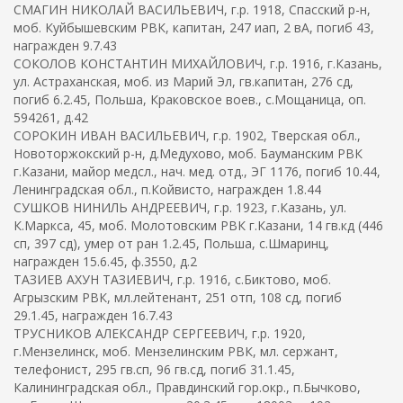
СМАГИН НИКОЛАЙ ВАСИЛЬЕВИЧ, г.р. 1918, Спасский р-н,
моб. Куйбышевским РВК, капитан, 247 иап, 2 вА, погиб 43,
награжден 9.7.43
СОКОЛОВ КОНСТАНТИН МИХАЙЛОВИЧ, г.р. 1916, г.Казань,
ул. Астраханская, моб. из Марий Эл, гв.капитан, 276 сд,
погиб 6.2.45, Польша, Краковское воев., с.Мощаница, оп.
594261, д.42
СОРОКИН ИВАН ВАСИЛЬЕВИЧ, г.р. 1902, Тверская обл.,
Новоторжокский р-н, д.Медухово, моб. Бауманским РВК
г.Казани, майор медсл., нач. мед. отд., ЭГ 1176, погиб 10.44,
Ленинградская обл., п.Койвисто, награжден 1.8.44
СУШКОВ НИНИЛЬ АНДРЕЕВИЧ, г.р. 1923, г.Казань, ул.
К.Маркса, 45, моб. Молотовским РВК г.Казани, 14 гв.кд (446
сп, 397 сд), умер от ран 1.2.45, Польша, с.Шмаринц,
награжден 15.6.45, ф.3550, д.2
ТАЗИЕВ АХУН ТАЗИЕВИЧ, г.р. 1916, с.Биктово, моб.
Агрызским РВК, мл.лейтенант, 251 отп, 108 сд, погиб
29.1.45, награжден 16.7.43
ТРУСНИКОВ АЛЕКСАНДР СЕРГЕЕВИЧ, г.р. 1920,
г.Мензелинск, моб. Мензелинским РВК, мл. сержант,
телефонист, 295 гв.сп, 96 гв.сд, погиб 31.1.45,
Калининградская обл., Правдинский гор.окр., п.Бычково,