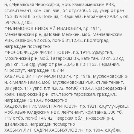
н, с.Чувашская Чебоксарка, моб. Кзылармейским РВК,
ст.лейтенант, ком. сап. взв., 54 отд.сапб, 5 сд, умер от ран
15.3.45 в ВПГ 570, Польша, г.Варшава, награжден 29.3.45, оп.
594260, д.105
ФИЛИМОНОВ НИКОЛАЙ ИВАНОВИЧ, г.р. 1911,
Мензелинский р-н, д.Новый Мелькен, моб. Мензелинским
РВК, связной, 92 осбр, погиб 31.12.42, г.Волгоград,
награжден посмертно
ФРОЛОВ ФЕДОР ФИЛИППОВИЧ, г.р. 1914, Удмуртия,
Можгинский р-н, моб. Татарским ВК, капитан, 73 сп, 33 сд
(881 сп, 158 сд), умер от ран 5.3.45 в ПЭП 153, Германия,
г.Гроссгут, награжден 10.7.44
ХАБИРОВ ЗИННУР МАЗИТОВИЧ, г.р. 1918, Муслюмовский р-
н, с.Мелля-Тамак, моб. Муслюмовским РВК, ст.лейтенант,
397 увср, 117 увпс, п/п 42672, погиб 7.10.43, Краснодарский
край, Темрюкский р-н, ст.Старотитаровская, гражд.кл.,
награжден 15.10.43 посмертно
ХАДИУЛЛИН ИСМАИЛ ГАРИПОВИЧ, г.р. 1921, с.Кутлу-Букаш,
моб. Кзыл-Юлдузским РВК, лейтенант, ком.танка, 330 тб,
119 отбр, погиб 14.8.42, Тверская обл., Ржевский р-н,
д.Галахово, награжден посмертно
ХАСБИУЛЛИН САДРИ ХАСБИУЛЛОВИЧ, г.р. 1904, с.Кубян,