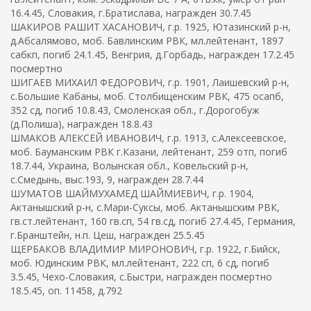
16.4.45, Словакия, г.Братислава, награжден 30.7.45
ШАКИРОВ РАШИТ ХАСАНОВИЧ, г.р. 1925, Ютазинский р-н,
д.Абсалямово, моб. Бавлинским РВК, мл.лейтенант, 1897
сабкп, погиб 24.1.45, Венгрия, д.Горбадь, награжден 17.2.45
посмертно
ШИГАЕВ МИХАИЛ ФЕДОРОВИЧ, г.р. 1901, Лаишевский р-н,
с.Большие Кабаны, моб. Столбищенским РВК, 475 осапб,
352 сд, погиб 10.8.43, Смоленская обл., г.Дорогобуж
(д.Полиша), награжден 18.8.43
ШМАКОВ АЛЕКСЕЙ ИВАНОВИЧ, г.р. 1913, с.Алексеевское,
моб. Бауманским РВК г.Казани, лейтенант, 259 отп, погиб
18.7.44, Украина, Волынская обл., Ковельский р-н,
с.Смедынь, выс.193, 9, награжден 28.7.44
ШУМАТОВ ШАЙМУХАМЕД ШАЙМИЕВИЧ, г.р. 1904,
Актанышский р-н, с.Мари-Суксы, моб. Актанышским РВК,
гв.ст.лейтенант, 160 гв.сп, 54 гв.сд, погиб 27.4.45, Германия,
г.Бранштейн, н.п. Цеш, награжден 25.5.45
ЩЕРБАКОВ ВЛАДИМИР МИРОНОВИЧ, г.р. 1922, г.Бийск,
моб. Юдинским РВК, мл.лейтенант, 222 сп, 6 сд, погиб
3.5.45, Чехо-Словакия, с.Быстри, награжден посмертно
18.5.45, оп. 11458, д.792