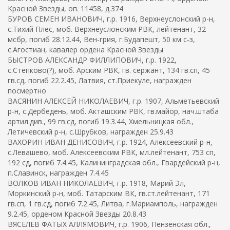
Красной Звезды, оп. 11458, д.374
БУРОВ СЕМЕН ИВАНОВИЧ, г.р. 1916, Верхнеуслонский р-н,
с.Тихий Плес, моб. Верхнеуслонским РВК, лейтенант, 32
мсбр, погиб 28.12.44, Вен-грия, г.Будапешт, 50 км с-з,
с.Агостиан, кавалер ордена Красной Звезды
БЫСТРОВ АЛЕКСАНДР ФИЛЛИПОВИЧ, г.р. 1922,
с.Степково(?), моб. Арским РВК, гв. сержант, 134 гв.сп, 45
гв.сд, погиб 22.2.45, Латвия, ст.Приекуле, награжден
посмертно
ВАСЯНИН АЛЕКСЕЙ НИКОЛАЕВИЧ, г.р. 1907, Альметьевский
р-н, с.Дербедень, моб. Акташским РВК, гв.майор, нач.штаба
артил.див., 99 гв.сд, погиб 19.3.44, Хмельницкая обл.,
Летичевский р-н, с.Шрубков, награжден 25.9.43
ВАХОРИН ИВАН ДЕНИСОВИЧ, г.р. 1924, Алексеевский р-н,
с.Левашево, моб. Алексеевским РВК, мл.лейтенант, 753 сп,
192 сд, погиб 7.4.45, Калининградская обл., Гвардейский р-н,
п.Славинск, награжден 7.4.45
ВОЛКОВ ИВАН НИКОЛАЕВИЧ, г.р. 1918, Марий Эл,
Моркинский р-н, моб. Татарским ВК, гв.ст.лейтенант, 171
гв.сп, 1 гв.сд, погиб 7.2.45, Литва, г.Мариамполь, награжден
9.2.45, орденом Красной Звезды 20.8.43
ВЯСЕЛЕВ ФАТЫХ АЛЛЯМОВИЧ, г.р. 1906, Пензенская обл.,