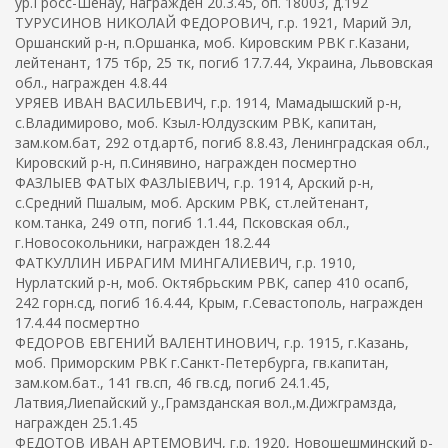
ур.Гросс-Шенау, награжден 20.3.45, оп. 18003, д.192
ТУРУСИНОВ НИКОЛАЙ ФЕДОРОВИЧ, г.р. 1921, Марий Эл,
Оршанский р-н, п.Оршанка, моб. Кировским РВК г.Казани,
лейтенант, 175 тбр, 25 тк, погиб 17.7.44, Украина, Львовская
обл., награжден 4.8.44
УРЯЕВ ИВАН ВАСИЛЬЕВИЧ, г.р. 1914, Мамадышский р-н,
с.Владимирово, моб. Кзыл-Юлдузским РВК, капитан,
зам.ком.бат, 292 отд.артб, погиб 8.8.43, Ленинградская обл.,
Кировский р-н, п.Синявино, награжден посмертно
ФАЗЛЫЕВ ФАТЫХ ФАЗЛЫЕВИЧ, г.р. 1914, Арский р-н,
с.Средний Пшалым, моб. Арским РВК, ст.лейтенант,
ком.танка, 249 отп, погиб 1.1.44, Псковская обл.,
г.Новосокольники, награжден 18.2.44
ФАТКУЛЛИН ИБРАГИМ МИНГАЛИЕВИЧ, г.р. 1910,
Нурлатский р-н, моб. Октябрьским РВК, сапер 410 осапб,
242 горн.сд, погиб 16.4.44, Крым, г.Севастополь, награжден
17.4.44 посмертно
ФЕДОРОВ ЕВГЕНИЙ ВАЛЕНТИНОВИЧ, г.р. 1915, г.Казань,
моб. Приморским РВК г.Санкт-Петербурга, гв.капитан,
зам.ком.бат., 141 гв.сп, 46 гв.сд, погиб 24.1.45,
Латвия,Лиепайский у.,Грамзданская вол.,м.Дижграмзда,
награжден 25.1.45
ФЕДОТОВ ИВАН АРТЕМОВИЧ, г.р. 1920, Новошешминский р-