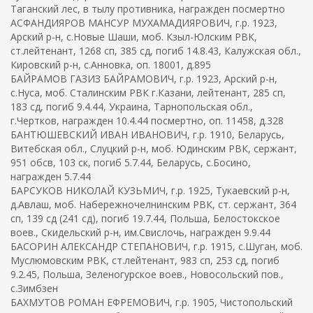
Таганский лес, в тылу противника, награжден посмертно
АСФАНДИЯРОВ МАНСУР МУХАМАДИЯРОВИЧ, г.р. 1923,
Арский р-н, с.Новые Шаши, моб. Кзыл-Юлским РВК,
ст.лейтенант, 1268 сп, 385 сд, погиб 14.8.43, Калужская обл.,
Кировский р-н, с.Анновка, оп. 18001, д.895
БАЙРАМОВ ГАЗИЗ БАЙРАМОВИЧ, г.р. 1923, Арский р-н,
с.Нуса, моб. Сталинским РВК г.Казани, лейтенант, 285 сп,
183 сд, погиб 9.4.44, Украина, Тарнопольская обл.,
г.Чертков, награжден 10.4.44 посмертно, оп. 11458, д.328
БАНТЮШЕВСКИЙ ИВАН ИВАНОВИЧ, г.р. 1910, Беларусь,
Витебская обл., Слуцкий р-н, моб. Юдинским РВК, сержант,
951 обсв, 103 ск, погиб 5.7.44, Беларусь, с.Босино,
награжден 5.7.44
БАРСУКОВ НИКОЛАЙ КУЗЬМИЧ, г.р. 1925, Тукаевский р-н,
д.Авлаш, моб. Набережночелнинским РВК, ст. сержант, 364
сп, 139 сд (241 сд), погиб 19.7.44, Польша, Белостокское
воев., Скидельский р-н, им.Свислочь, награжден 9.9.44
БАСОРИН АЛЕКСАНДР СТЕПАНОВИЧ, г.р. 1915, с.Шуган, моб.
Муслюмовским РВК, ст.лейтенант, 983 сп, 253 сд, погиб
9.2.45, Польша, Зеленогурское воев., Новосольский пов.,
с.Зимбзен
БАХМУТОВ РОМАН ЕФРЕМОВИЧ, г.р. 1905, Чистопольский