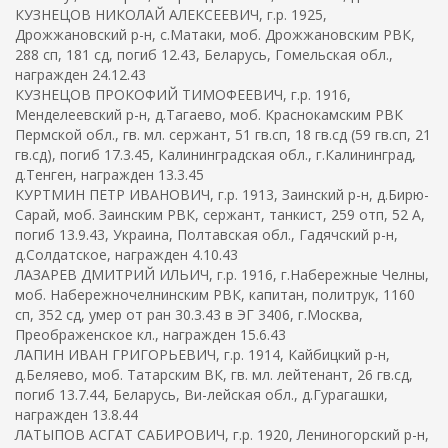
КУЗНЕЦОВ НИКОЛАЙ АЛЕКСЕЕВИЧ, г.р. 1925,
Дрожжановский р-н, с.Матаки, моб. Дрожжановским РВК,
288 сп, 181 сд, погиб 12.43, Беларусь, Гомельская обл.,
награжден 24.12.43
КУЗНЕЦОВ ПРОКОФИЙ ТИМОФЕЕВИЧ, г.р. 1916,
Менделеевский р-н, д.Тагаево, моб. Краснокамским РВК
Пермской обл., гв. мл. сержант, 51 гв.сп, 18 гв.сд (59 гв.сп, 21
гв.сд), погиб 17.3.45, Калининградская обл., г.Калининград,
д.Тенген, награжден 13.3.45
КУРТМИН ПЕТР ИВАНОВИЧ, г.р. 1913, Заинский р-н, д.Бирю-
Сарай, моб. Заинским РВК, сержант, танкист, 259 отп, 52 А,
погиб 13.9.43, Украина, Полтавская обл., Гадячский р-н,
д.Солдатское, награжден 4.10.43
ЛАЗАРЕВ ДМИТРИЙ ИЛЬИЧ, г.р. 1916, г.Набережные Челны,
моб. Набережночелнинским РВК, капитан, политрук, 1160
сп, 352 сд, умер от ран 30.3.43 в ЭГ 3406, г.Москва,
Преображенское кл., награжден 15.6.43
ЛАПИН ИВАН ГРИГОРЬЕВИЧ, г.р. 1914, Кайбицкий р-н,
д.Беляево, моб. Татарским ВК, гв. мл. лейтенант, 26 гв.сд,
погиб 13.7.44, Беларусь, Ви-лейская обл., д.Гурагашки,
награжден 13.8.44
ЛАТЫПОВ АСГАТ САБИРОВИЧ, г.р. 1920, Лениногорский р-н,