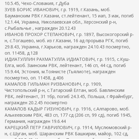
10.5.45, Чехо-Словакия, г.Дуба
ЗУЕВ БОРИС ИВАНОВИЧ, г.р. 1919, г.Казань, моб.
Бауманским РВК г.Казани, ст.лейтенант, 15 иап, 3 иак, погиб
12.1.44, Украина, Николаевская обл., Херсонский р-н,
с.Рыбальчье , награжден 20.12.43
ИВАНОВ ПРОХОР СТЕПАНОВИЧ, г.р. 1897, Высокогорский р-
н, с.Тогашево, моб. из г.Казани, 16 ад прорыва РГК, погиб
29.8.43, Украина, г.Харьков, награжден 24.10.43 посмертно,
оп. 11458, д.128
ИДИАТУЛЛИН РАХМАТУЛЛА ИДИАТОВИЧ, г.р. 1915, с.Куш-
Елга, моб. Заинским РВК, лейтенант, 146 сп, 44 сд, погиб
15.9.44, Эстония, м.Тоянисте (Тьялиоте), награжден
посмертно, оп. 11458, д.406
КАМАЛОВ ГИЛЬМАН РИЗВАНОВИЧ, г.р. 1909,
Чистопольский р-н, с.Татарский Елтан, моб. Бавлинским
РВК, лейтенант, 31 тбр, погиб 24.3.45, Польша, г.Фрайнбург,
награжден 20.2.45 посмертно
КАМАЛОВ КАДЫР ГИЗУНОВИЧ, г.р. 1916, с.Алпарово, моб.
Алькеевским РВК, 483 сп, 177 сд (206 сп, 99 сд), погиб 1945,
Германия, награжден 19.6.44
КАРЕЦКИЙ ПЕТР ГАВРИЛОВИЧ, г.р. 1914, Муслюмовский р-
н, с.Шуган, моб. Шаранским РВК Башкирии, майор, 102 сд,