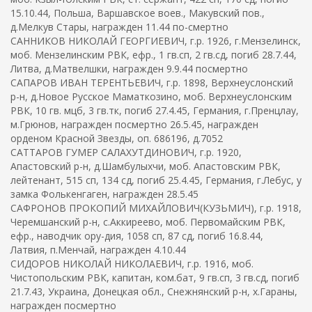
15.10.44, Польша, Варшавское воев., Макувский пов.,
д.Мелкув Стары, награжден 11.44 по-смертно
САННИКОВ НИКОЛАЙ ГЕОРГИЕВИЧ, г.р. 1926, г.Мензелинск,
моб. Мензелинским РВК, ефр., 1 гв.сп, 2 гв.сд, погиб 28.7.44,
Литва, д.Матвелшки, награжден 9.9.44 посмертно
САПАРОВ ИВАН ТЕРЕНТЬЕВИЧ, г.р. 1898, Верхнеуслонский
р-н, д.Новое Русское Маматкозино, моб. Верхнеуслонским
РВК, 10 гв. мцб, 3 гв.тк, погиб 27.4.45, Германия, г.Пренцлау,
м.Грюнов, награжден посмертно 26.5.45, награжден
орденом Красной Звезды, оп. 686196, д.7052
САТТАРОВ ГУМЕР САЛАХУТДИНОВИЧ, г.р. 1920,
Апастовский р-н, д.Шамбулыхчи, моб. Апастовским РВК,
лейтенант, 515 сп, 134 сд, погиб 25.4.45, Германия, г.Лебус, у
замка Фолькенгаген, награжден 28.5.45
САФРОНОВ ПРОКОПИЙ МИХАЙЛОВИЧ(КУЗЬМИЧ), г.р. 1918,
Черемшанский р-н, с.Аккиреево, моб. Первомайским РВК,
ефр., наводчик ору-дия, 1058 сп, 87 сд, погиб 16.8.44,
Латвия, п.Менчай, награжден 4.10.44
СИДОРОВ НИКОЛАЙ НИКОЛАЕВИЧ, г.р. 1916, моб.
Чистопольским РВК, капитан, ком.бат, 9 гв.сп, 3 гв.сд, погиб
21.7.43, Украина, Донецкая обл., Снежнянский р-н, х.Гараны,
награжден посмертно