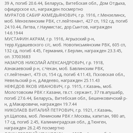
39 А, погиб 20.6.44, Беларусь, Витебская обл., Дом Отдыха,
офицерское кл., награжден посмертно
МУРАТОВ САБИР АХМЕДЬЯНОВИЧ, г.р. 1916, г.Мензелинск,
моб. Мензелинским РВК, ст.лейтенант, 427 сп, 192 сд, погиб
24.10.44, Литва, г.Наумистас, дор.Сынтов, награжден
14.6.1944
МУСТАФИН АКРАМ, г.р. 1916, Агрызский р-н,
терр.Кудашевского с/с, моб. Новописьмянским РВК, 605 сп,
132 сд, погиб 4.45, Германия, г.Берлин, награжден 23.3.45,
оп. 37003683
НАЗАРОВ НИКОЛАЙ АЛЕКСАНДРОВИЧ, г.р. 1918,
Азнакаевский р-н, с.Чекан, моб. Бавлинским РВК,
ст.лейтенант, 473 сп, 154 сд, погиб 4.11.43, Псковская обл.,
Невельский р-н, д.Авдеево, награжден 25.11.43
НЕФЕДОВ ЯКОВ ИВАНОВИЧ, г.р. 1915, г.Казань, моб.
Молотовским РВК г.Казани, гв.ст. сержант, 37 гв.апушабр,
погиб 27.6.44, Беларусь, Витебская обл., Бешенковичский р-
н, д.Макаровичи, награжден 19.7.44
НИКОЛАЕВ ВИТАЛИЙ ПЕТРОВИЧ, г.р. 1921, г.Казань,
ул.Щапова, моб. Ленинским РВК г.Москвы, капитан, 980 ап,
17 сд, погиб 2.45, Калининградская обл., д.Тюнген,
награжден 26.2.45 посмертно