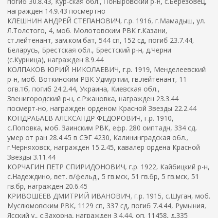
погиб 30.8.43, Кур-ская обл., Поныровский р-н, с.Березовец,
награжден 14.9.43 посмертно
КЛЕШНИН АНДРЕЙ СТЕПАНОВИЧ, г.р. 1916, г.Мамадыш, ул.
Л.Толстого, 4, моб. Молотовским РВК г.Казани,
ст.лейтенант, зам.ком.бат, 544 сп, 152 сд, погиб 23.7.44,
Беларусь, Брестская обл., Брестский р-н, д.Черни
(с.Курница), награжден 8.9.44
КОЛПАКОВ ЮРИЙ НИКОЛАЕВИЧ, г.р. 1919, Менделеевский
р-н, моб. Воткинским РВК Удмуртии, гв.лейтенант, 11
огв.тб, погиб 24.2.44, Украина, Киевская обл.,
Звенигородский р-н, с.Ржановка, награжден 23.3.44
посмерт-но, награжден орденом Красной Звезды 22.2.44
КОНДРАБАЕВ АЛЕКСАНДР ФЕДОРОВИЧ, г.р. 1910,
с.Поповка, моб. Заинским РВК, ефр. 280 оиптадн, 334 сд,
умер от ран 28.4.45 в СЭГ 4230, Калининградская обл.,
г.Черняховск, награжден 15.2.45, кавалер ордена Красной
Звезды 3.11.44
КОРЧАГИН ПЕТР СПИРИДОНОВИЧ, г.р. 1922, Кайбицкий р-н,
с.Надеждино, вет. в/фельд., 5 гв.мск, 51 гв.бр, 5 гв.мск, 51
гв.бр, награжден 20.6.45
КРИВОШЕЕВ ДМИТРИЙ ИВАНОВИЧ, г.р. 1915, с.Шуган, моб.
Муслюмовским РВК, 1129 сп, 337 сд, погиб 7.4.44, Румыния,
Ясский у., с.Захорна, награжден 3.4.44, оп. 11458, д.335