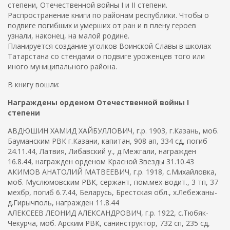
степени, Отечественной войны I и II степени.
Распространение книги по районам республики. Чтобы о
подвиге погибших и умерших от ран и в плену героев
узнали, наконец, на малой родине.
Планируется создание уголков Воинской Славы в школах
Татарстана со стендами о подвиге уроженцев того или
иного муниципального района.
В книгу вошли:
Награждены орденом Отечественной войны I
степени
АВДЮШИН ХАМИД ХАЙБУЛЛОВИЧ, г.р. 1903, г.Казань, моб.
Бауманским РВК г.Казани, капитан, 908 ап, 334 сд, погиб
24.11.44, Латвия, Либавский у., д.Межгали, награжден
16.8.44, награжден орденом Красной Звезды 31.10.43
АКИМОВ АНАТОЛИЙ МАТВЕЕВИЧ, г.р. 1918, с.Михайловка,
моб. Муслюмовским РВК, сержант, пом.мех-водит., 3 тп, 37
мехбр, погиб 6.7.44, Беларусь, Брестская обл., х.Лебежаны-
д.Гирычполь, награжден 11.8.44
АЛЕКСЕЕВ ЛЕОНИД АЛЕКСАНДРОВИЧ, г.р. 1922, с.Тюбяк-
Чекурча, моб. Арским РВК, санинструктор, 732 сп, 235 сд,