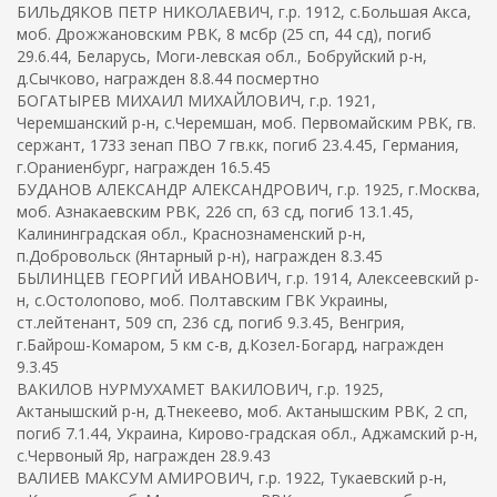
БИЛЬДЯКОВ ПЕТР НИКОЛАЕВИЧ, г.р. 1912, с.Большая Акса,
моб. Дрожжановским РВК, 8 мсбр (25 сп, 44 сд), погиб
29.6.44, Беларусь, Моги-левская обл., Бобруйский р-н,
д.Сычково, награжден 8.8.44 посмертно
БОГАТЫРЕВ МИХАИЛ МИХАЙЛОВИЧ, г.р. 1921,
Черемшанский р-н, с.Черемшан, моб. Первомайским РВК, гв.
сержант, 1733 зенап ПВО 7 гв.кк, погиб 23.4.45, Германия,
г.Ораниенбург, награжден 16.5.45
БУДАНОВ АЛЕКСАНДР АЛЕКСАНДРОВИЧ, г.р. 1925, г.Москва,
моб. Азнакаевским РВК, 226 сп, 63 сд, погиб 13.1.45,
Калининградская обл., Краснознаменский р-н,
п.Добровольск (Янтарный р-н), награжден 8.3.45
БЫЛИНЦЕВ ГЕОРГИЙ ИВАНОВИЧ, г.р. 1914, Алексеевский р-
н, с.Остолопово, моб. Полтавским ГВК Украины,
ст.лейтенант, 509 сп, 236 сд, погиб 9.3.45, Венгрия,
г.Байрош-Комаром, 5 км с-в, д.Козел-Богард, награжден
9.3.45
ВАКИЛОВ НУРМУХАМЕТ ВАКИЛОВИЧ, г.р. 1925,
Актанышский р-н, д.Тнекеево, моб. Актанышским РВК, 2 сп,
погиб 7.1.44, Украина, Кирово-градская обл., Аджамский р-н,
с.Червоный Яр, награжден 28.9.43
ВАЛИЕВ МАКСУМ АМИРОВИЧ, г.р. 1922, Тукаевский р-н,