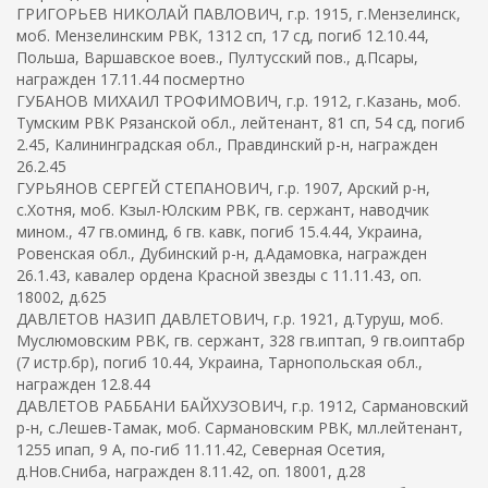
ГРИГОРЬЕВ НИКОЛАЙ ПАВЛОВИЧ, г.р. 1915, г.Мензелинск,
моб. Мензелинским РВК, 1312 сп, 17 сд, погиб 12.10.44,
Польша, Варшавское воев., Пултусский пов., д.Псары,
награжден 17.11.44 посмертно
ГУБАНОВ МИХАИЛ ТРОФИМОВИЧ, г.р. 1912, г.Казань, моб.
Тумским РВК Рязанской обл., лейтенант, 81 сп, 54 сд, погиб
2.45, Калининградская обл., Правдинский р-н, награжден
26.2.45
ГУРЬЯНОВ СЕРГЕЙ СТЕПАНОВИЧ, г.р. 1907, Арский р-н,
с.Хотня, моб. Кзыл-Юлским РВК, гв. сержант, наводчик
мином., 47 гв.оминд, 6 гв. кавк, погиб 15.4.44, Украина,
Ровенская обл., Дубинский р-н, д.Адамовка, награжден
26.1.43, кавалер ордена Красной звезды с 11.11.43, оп.
18002, д.625
ДАВЛЕТОВ НАЗИП ДАВЛЕТОВИЧ, г.р. 1921, д.Туруш, моб.
Муслюмовским РВК, гв. сержант, 328 гв.иптап, 9 гв.оиптабр
(7 истр.бр), погиб 10.44, Украина, Тарнопольская обл.,
награжден 12.8.44
ДАВЛЕТОВ РАББАНИ БАЙХУЗОВИЧ, г.р. 1912, Сармановский
р-н, с.Лешев-Тамак, моб. Сармановским РВК, мл.лейтенант,
1255 ипап, 9 А, по-гиб 11.11.42, Северная Осетия,
д.Нов.Сниба, награжден 8.11.42, оп. 18001, д.28