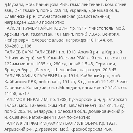
д.Мурали, моб. Кайбицким РВК, гв.мл.лейтенант, ком. огнев.
взв., 274 гв.минп, погиб 22.9.43, Украина, Донецкая обл.,
Славянский р-н, ст.Анастасьевская (х.Свистельники),
награжден 22.9.43 посмертно
ГАЙСИН ГУМЕР ГАЙСИНОВИЧ, г.р. 1917, г.Чистополь, моб.
Арским РВК, гв.капитан, 101 минп, погиб 7.3.45, Венгрия,
Фейер варм., с.Херцегфальва, награжден 18.11.44, оп.
594260, д.106
ГАЛИЕВ БАРИ ГАЛИЕВИЧ, г.р. 1918, Арский р-н, д.Каратай
(с.Нижняя Ура), моб. Кзыл-Юлским РВК, лейтенант, ком.взв.
122-мм мином, 1035 сп, 280 сд, погиб 1.5.45, Германия,
Бранденбург, г.Дамме, с.Шеневейде, награжден 20.5.45
ГАЛИЕВ ХАФИЗ ГАРАЕВИЧ, г.р. 1914, Кайбицкий р-н, моб.
Кайбицким РВК, лейтенант, 151 сп, 8 сд, погиб 19.1.45, Чехо-
Словакия, Кошицкий р-н, с.Мольдава, награжден 26.1.45, оп.
11458, д.717
ГАЛИМОВ ИБРАГИМ, г.р. 1908, Кукморский р-н, д.Татарская
Тулба, моб. Таканышским РВК, мл.лейтенант, 321 сп, 15 сд,
погиб 20.2.44, Беларусь, Полесская обл., Домановичский р-
н, с.Савичи, награжден 11.3.44 по-смертно
ГАЛИУЛЛИН ФАГИМ(РАХИМ) ВАЛИУЛЛОВИЧ, г.р. 1921,
Агрызский р-н, д.Уразаево, моб. Красноборским РВК,