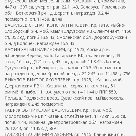
с.Кузкеево, моб. Мензелинским РВК, капитан, ком.бат-на,
447 сп, 397 сд, умер от ран 22.11.43, Беларусь, Гомельская
обл., Ветковский р-н, д.Шерстин, награжден 3.2.44
посмертно, оп. 11458, д.148
ВАСИЛЬЕВ СТЕПАН КОНСТАНТИНОВИЧ, г.р. 1919, Рыбно-
Слободский р-н, моб. Кзыл-Юлдузским РВК, лейтенант, 1160
сп, 352 сд, погиб 13.8.43, Смоленская обл., Дорогобужский
р-н, д.Волочек, награжден 15.9.43
ВАФИН ХАТЫП ВАФИНОВИЧ, г.р. 1923, Арский р-н,
д.Средние Верези, моб. Татарским ВК, гв.лейтенант, 43
гв.сп, 16 гв.сд (121 гв.сп, 43 гвсд), погиб 11.3.45, Латвия,
Тукумский р-н, х.Беккрогс, награжден 25.3.45 по-смертно,
награжден орденом Красной звезды 22.2.45, оп. 11458, д.756
ВИКУЛОВ ВИКТОР ЯКОВЛЕВИЧ, г.р. 1925, г.Казань, моб.
Дзержинским РВК г.Казани, мл. сержант, ком.отд., 51
омпмб, 8 пмбр, 11 гв.А, умер от ран 4.11.44 в ППГ 559,
Польша, Подляское воев., Сувалкский пов., м.Пшеросель,
награжден 6.2.45 посмертно
ГАВРИЛОВ НИКОЛАЙ ВАСИЛЬЕВИЧ, г.р. 1908, моб.
Молотовским РВК г.Казани, ст.лейтенант, 1178 сп, 350 сд,
погиб 1.44, Украина, Днепропетровская обл., награжден
26.12.43, оп. 11458, д.589
ГАЗИЗОВ ГАЛИМ МИРГАЗОВИЧ, г.р. 1915, Кайбицкий р-н,