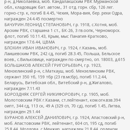
р-н, д.Николаевка, моб. Кандалакшским РВК Мурманской
обл., кладовщик бат. автом., 31 отд. горн. сбр, 126 лег.
горно-стр. к, погиб 8.4.45, Чехия, Мора-вия, бер. реки Одра,
награжден 24.4.45 посмертно
БАЧУРИН ЛЕОНИД СТЕПАНОВИЧ, г.р. 1918, с.Хотня, моб.
Арским РВК, старшина 1 ст., БК-26, 3 гв.оопк, Черноморск.
флот, погиб 10.11.43, Крым, мыс Панагия-Кратково,
награжден 17.6.44, ЦВМА
БЛОХИН ИВАН ИВАНОВИЧ, г.р. 1924, г.Казань, моб.
Лаишевским РВК, 242 сд, погиб 28.3.45, Польша, Бельское
воев., с.Вильковице, награжден по-смертно, оп. 18003, д.615
БОЛЬШАКОВ АЛЕКСЕЙ ГРИГОРЬЕВИЧ, г.р. 1923,
Мензелинский р-н, с.Маткауш, моб. Мензелинским РВК,
сержант 350 тб, 159 тбр (23 гв.мсбр), погиб 11.2.44,
Беларусь, Витебская обл., Витебский р-н, д.Жигалово,
награжден 7.11.43
БОРОЗДНЯК СЕРГЕЙ НИКИФОРОВИЧ, г.р. 1905, моб.
Молотовским РВК г.Казани, ст.лейтенант, ком.огн.взв.394
оипт, 344 сд, 113 ск, 49 А (329 сп, 70 сд), погиб 1.45, Литва,
награжден 29.1.44
БУРАНОВ АЛЕКСЕЙ ДАНИЛОВИЧ, г.р. 1924, Апастовский р-н,
моб. Апастовским РВК, лейтенант, 604 сп, 195 сд, погиб
25.8.44, Молдова, с.Менжир, награжден 21.8.44, орденом