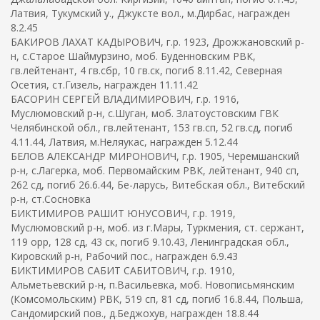
Латвия, Тукумский у., Джуксте вол., м.Дирбас, награжден
8.2.45
БАКИРОВ ЛАХАТ КАДЫРОВИЧ, г.р. 1923, Дрожжановский р-
н, с.Старое Шаймурзино, моб. Буденновским РВК,
гв.лейтенант, 4 гв.сбр, 10 гв.ск, погиб 8.11.42, Северная
Осетия, ст.Гизель, награжден 11.11.42
БАСОРИН СЕРГЕЙ ВЛАДИМИРОВИЧ, г.р. 1916,
Муслюмовский р-н, с.Шуган, моб. Златоустовским ГВК
Челябинской обл., гв.лейтенант, 153 гв.сп, 52 гв.сд, погиб
4.11.44, Латвия, м.Неляукас, награжден 5.12.44
БЕЛОВ АЛЕКСАНДР МИРОНОВИЧ, г.р. 1905, Черемшанский
р-н, с.Лагерка, моб. Первомайским РВК, лейтенант, 940 сп,
262 сд, погиб 26.6.44, Бе-ларусь, Витебская обл., Витебский
р-н, ст.Сосновка
БИКТИМИРОВ РАШИТ ЮНУСОВИЧ, г.р. 1919,
Муслюмовский р-н, моб. из г.Мары, Туркмения, ст. сержант,
119 орр, 128 сд, 43 ск, погиб 9.10.43, Ленинградская обл.,
Кировский р-н, Рабочий пос., награжден 6.9.43
БИКТИМИРОВ САБИТ САБИТОВИЧ, г.р. 1910,
Альметьевский р-н, п.Васильевка, моб. Новописьмянским
(Комсомольским) РВК, 519 сп, 81 сд, погиб 16.8.44, Польша,
Сандомирский пов., д.Беджохув, награжден 18.8.44