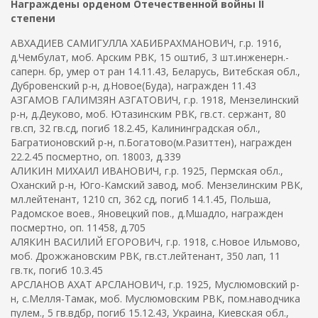
Награждены орденом Отечественной войны II
степени
АВХАДИЕВ САМИГУЛЛА ХАБИБРАХМАНОВИЧ, г.р. 1916,
д.Чембулат, моб. Арским РВК, 15 оштиб, 3 шт.инженерн.-
саперн. бр, умер от ран 14.11.43, Беларусь, Витебская обл.,
Дубровенский р-н, д.Новое(Буда), награжден 11.43
АЗГАМОВ ГАЛИМЗЯН АЗГАТОВИЧ, г.р. 1918, Мензелинский
р-н, д.Деуково, моб. Ютазинским РВК, гв.ст. сержант, 80
гв.сп, 32 гв.сд, погиб 18.2.45, Калининградская обл.,
Багратионовский р-н, п.Богатово(м.Разиттен), награжден
22.2.45 посмертно, оп. 18003, д.339
АЛИКИН МИХАИЛ ИВАНОВИЧ, г.р. 1925, Пермская обл.,
Оханский р-н, Юго-Камский завод, моб. Мензелинским РВК,
мл.лейтенант, 1210 сп, 362 сд, погиб 14.1.45, Польша,
Радомское воев., Яновецкий пов., д.Мшадло, награжден
посмертно, оп. 11458, д.705
АЛЯКИН ВАСИЛИЙ ЕГОРОВИЧ, г.р. 1918, с.Новое Ильмово,
моб. Дрожжановским РВК, гв.ст.лейтенант, 350 лап, 11
гв.тк, погиб 10.3.45
АРСЛАНОВ АХАТ АРСЛАНОВИЧ, г.р. 1925, Муслюмовский р-
н, с.Мелля-Тамак, моб. Муслюмовским РВК, пом.наводчика
пулем., 5 гв.вдбр, погиб 15.12.43, Украина, Киевская обл.,