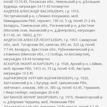
погиб 13.10.43, Псковская обл., Невельский р-н, д.Большая
Будница, награжден 24.11.43 посмертно
АНДРЕЕВ АЛЕКСАНДР ВАСИЛЬЕВИЧ, г.р. 1915,
Пестречинский р-н, с.Ленино-Кокушкино, моб.
Мамадышским РВК, сержант, 190 сп, 5 сд, погиб 21.2.44,
Беларусь, Гомельская обл., Рогачевский р-н, д.Кистени
(Могилев-ская, Быховский р-н, д.Днепровск), награжден
8.11.43, оп. 18002, д.151
АНДРОСОВ АЛЕКСЕЙ ЛЕОНТЬЕВИЧ, г.р. 1907, Самарская
обл., моб. Татарским ВК, капитан, 892 ап, 323 сд, погиб
7.7.44, Беларусь, Брестская обл., Рубежевиченский р-н,
х.Каменка (Минская обл., г.Столбцы, пл.Бессмертия),
награжден 3.8.44 посмертно
АСКАРОВ НАЗИП АСКАРОВИЧ, г.р. 1926, Арский р-н, с.Айван,
моб. Арским РВК, 1413 сп, 73 сд, погиб 4.45, Австрия,
награжден 13.3.45
АШРАФЗЯНОВ НУРГАЯН АШРАФЗЯНОВИЧ, г.р. 1920,
Балтасинский р-н, с.Кугунур, моб. Ципьинским РВК,
лейтенант, ком.взв., 696 сп, 385 сд, погиб 4.3.45, Германия,
г.Фюрстенберг, награжден 29.4.45
БАГМАНОВ МУНИР ЗАКИРОВИЧ, г.р. 1915, Лениногорский р-
н, д.Верхние Чершилы, моб. Ленинским РВК
Джалалабадской обл. Киргизии, 1040 аиптап, погиб 6.1.45,