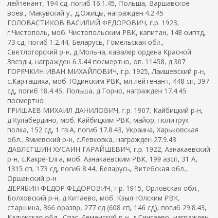
лейтенант, 194 сд, погиб 16.1.45, Польша, Варшавское
воев., Макувский у., д.Ожицы, награжден 4.2.45
ГОЛОВАСТИКОВ ВАСИЛИЙ ФЕДОРОВИЧ, г.р. 1923,
г.Чистополь, моб. Чистопольским РВК, капитан, 148 оиптд,
73 сд, погиб 1.2.44, Беларусь, Гомельская обл.,
Светлогорский р-н, д.Мольча, кавалер ордена Красной
Звезды, награжден 6.3.44 посмертно, оп. 11458, д.307
ГОРЯЧКИН ИВАН МИХАЙЛОВИЧ, г.р. 1925, Лаишевский р-н,
с.Карташиха, моб. Юдинским РВК, мл.лейтенант, 448 сп, 397
сд, погиб 18.4.45, Польша, д.Торно, награжден 17.4.45
посмертно
ГРИШАЕВ МИХАИЛ ДАНИЛОВИЧ, г.р. 1907, Кайбицкий р-н,
д.Кулабердино, моб. Кайбицким РВК, майор, политрук
полка, 152 сд, 1 гв.А, погиб 17.8.43, Украина, Харьковская
обл., Змиевский р-н, с.Левковка, награжден 27.9.43
ДАВЛЕТШИН ХУСАИН ГАРАЙШЕВИЧ, г.р. 1922, Азнакаевский
р-н, с.Какре-Елга, моб. Азнакаевским РВК, 199 азсп, 31 А,
1315 сп, 173 сд, погиб 8.44, Беларусь, Витебская обл.,
Оршанский р-н
ДЕРЯБИН ФЕДОР ФЕДОРОВИЧ, г.р. 1915, Орловская обл.,
Болховский р-н, д.Китаево, моб. Кзыл-Юлским РВК,
старшина, 366 оразвр, 277 сд (608 сп, 146 сд), погиб 29.8.43,
Калужская обл., Спас-Деменский р-н, д.Сингаево, награжден