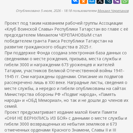
ж
а
а
п
Опубликовано 5 июля, 2026 - 18:18 пользователем
Михаил Черепанов
н
о
и
Проект под таким названием рабочей группы Ассоциации
и
ю
«Клуб Воинской Славы» Республики Татарстан во главе с её
с
председателем Михаилом ЧЕРЕПАНОВЫМ стал
к
победителем гранта Раиса Республики Татарстан на
развитие гражданского общества в 2025 г.
а
При поддержке Фонда создана электронная база данных со
сведениями о месте рождения, призыва, места службы и
гибели 3000 и награждении 673 уроженцев и жителей
Татарии, участников Великой Отечественной войны 1941-
1945 гг. Они награждены орденами. Описание их подвигов
рассекречено лишь в XXI веке. Наградные листы, сведения о
месте службы, а нередко и гибели опубликованы на сайтах
Министерства обороны РФ «Подвиг народа», «Память
народа» и «ОБД Мемориал», но так и не дошли до членов их
семей.
Проект предусматривает издание малой Книги Памяти
«ОНИ НЕ ВЕРНУЛИСЬ ИЗ БОЯ» с данными о месте службы и
гибели 3000 возвращенных из небытия земляков и 673
отмеченных орденами Красного Знамени, Славы II и III