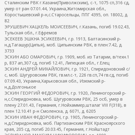
Сталинским РВК г.Казани(Приволжским), с-т, 1075 сп,316 сд,
умер от ран 07.01.44, Украина,Житомирская обл.,
Коростышевский р-н,с.Старосельцы, ППГ 4395, оп. 18002, д.
82
ЭРУШЕВИЧ ХАЦКЕЛЬ МОИСЕЕВИЧ, г.Казань, погиб 19.02.43,
Тульская обл., г.Ефремов
ЭСЕКЕЕВ ЭШКНА ЭСИКЕЕВИЧ, г.р. 1913, Балтасинский р-
н,д.Тагашур(Ципья), моб. Ципьинским РВК, в плен:7.42, д.
3733
ЭСКИН АБО ОМАРОВИЧ, г.р. 1909, моб. из Татарии, в/техн.1
р, 837 ап,307 сд, погиб 12.41, Липецкая обл., г.Елец
ЭСКИН АНДРЕЙ МИХАЙЛОВИЧ, г.р. 1921, Спиридоновский с/
с, моб. Шугуровским РВК, гв.мл.с-т, 226 гв.сп,74 гв.сд, погиб
07.09.43, Украина,Харьковская обл., Изюмский р-
н,д.Долгонькое
ЭСКИН ГЕОРГИЙ ФЕДОРОВИЧ, г.р. 1920, Лениногорский р-
н,с.Спиридоновка, моб. Шугуровским РВК, 25 осб, умер в
плену 27.01.43, Германия, г.Нойхаммер,шталаг VIII F(318), в
плен 12.10.41 р-н Смоленска, д. 6071, д. 6205
ЭСКИН ИВАН ФЕДОРОВИЧ, г.р. 1905, Лениногорский р-
н,д.Спиридоновка, моб. Партизанским РВК Красноярского
края, 205 сд, погиб 20.03.45, Германия, г.Нойштадт