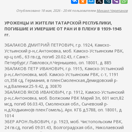
ж
а
а
п
Опубликовано 18 мая, 2026 - 20:44 пользователем
Михаил Черепанов
н
о
и
УРОЖЕНЦЫ И ЖИТЕЛИ ТАТАРСКОЙ РЕСПУБЛИКИ,
и
ю
ПОГИБШИЕ И УМЕРШИЕ ОТ РАН И В ПЛЕНУ В 1939-1945
с
гг.
к
ЭБАЛАКОВ ДМИТРИЙ ПЕТРОВИЧ, г.р. 1924, Камско-
а
Устьинский р-н,с.Антоновка, моб. Камско-Устьинским РВК,
кр-ц олб., 63 гв.сд, погиб 20.02.43, г.Санкт-
Петербург,г.Павловск,п.Чернышево, оп. 18001, д. 885
ЭБАЛАКОВ ПЕТР ИВАНОВИЧ, г.р. 1915, Камско-Устьинский
р-н,с.Антоновка, моб. Камско-Устьинским РВК, с-т, 1191
сп,358 сд, Германия, в плен:Смоленская,Демидовский р-
н,д.Валенки:25-9.42, д. 30870
ЭБАЛАКОВ ЯКОВ ИВАНОВИЧ, г.р. 1912, Камско-Устьинский
р-н,с.Антоновка, моб. Волжским РВК Марий Эл, 601 мсп,82
мсд, погиб 06.03.43, Смоленская обл., Сычевский р-
н,д.Ходыкино(в плен:Гомель), Арх. КГБ д.5788, оп. 18001, д.
1014
ЭБЕР АРОН ЛЬВОВИЧ, г.р. 1923, моб. Чистопольским РВК,
24 гв.сд, погиб 09.01.43, Волгоградская обл., Николаевский