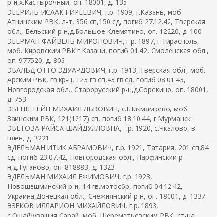
р-н,х.Кастырочный, оп. 18001, д. 135
ЭБЕРИЛЬ ИСААК ГИРЕЕВИЧ, г.р. 1909, г.Казань, моб.
Атнинским РВК, л-т, 856 сп,150 сд, погиб 27.12.42, Тверская
обл., Бельский р-н,д.Большое Клемятино, оп. 12220, д. 100
ЭБЕРМАН ФАЙВЕЛЬ МИРОНОВИЧ, г.р. 1897, г.Тирасполь,
моб. Кировским РВК г.Казани, погиб 01.42, Смоленская обл.,
оп. 977520, д. 806
ЭВАЛЬД ОТТО ЭДУАРДОВИЧ, г.р. 1913, Тверская обл., моб.
Арским РВК, гв.кр-ц, 123 гв.сп,43 гв.сд, погиб 08.01.43,
Новгородская обл., Старорусский р-н,д.Сорокино, оп. 18001,
д. 753
ЭВЕНШТЕЙН МИХАИЛ ЛЬВОВИЧ, с.Шикмамаево, моб.
Заинским РВК, 121(1217) сп, погиб 18.10.44, г.Мурманск
ЭВЕТОВА РАЙСА ШАЙДУЛЛОВНА, г.р. 1920, с.Чкалово, в
плен, д. 3221
ЭДЕЛЬМАН ИТИК АБРАМОВИЧ, г.р. 1921, Татария, 201 сп,84
сд, погиб 23.07.42, Новгородская обл., Парфинский р-
н,д.Туганово, оп. 818883, д. 1323
ЭДЕЛЬМАН МИХАИЛ ЕФИМОВИЧ, г.р. 1923,
Новошешминский р-н, 14 гв.мотосбр, погиб 04.12.42,
Украина,Донецкая обл., Снежнянский р-н, оп. 18001, д. 1337
ЭЗЕКОВ ИЛЛАРИОН МИХАЙЛОВИЧ, г.р. 1893,
с.Оша(Чувашия,Сарай, моб. Шереметьевским РВК, ст-на,