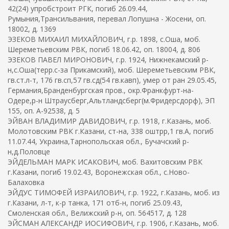
42(24) упробстроит РГК, погиб 26.09.44,
Румыния,Трансильвания, перевал Лопушна - Жосени, оп.
18002, д. 1369
ЭЗЕКОВ МИХАИЛ МИХАЙЛОВИЧ, г.р. 1898, с.Оша, моб.
Шереметьевским РВК, погиб 18.06.42, оп. 18004, д. 806
ЭЗЕКОВ ПАВЕЛ МИРОНОВИЧ, г.р. 1924, Нижнекамский р-
н,с.Оша(терр.с-за Прикамский), моб. Шереметьевским РВК,
гв.ст.л-т, 176 гв.сп,57 гв.сд(54 гв.кавп), умер от ран 29.05.45,
Германия,Бранденбургская пров., окр.Франкфурт-на-
Одере,р-н Штраусберг,Альтландсберг(м.Фридерсдорф), ЭП
155, оп. А-92538, д. 5
ЭЙВАН ВЛАДИМИР ДАВИДОВИЧ, г.р. 1918, г.Казань, моб.
Молотовским РВК г.Казани, ст-на, 338 оштрр,1 гв.А, погиб
11.07.44, Украина,Тарнопольская обл., Бучачский р-
н,д.Половце
ЭЙДЕЛЬМАН МАРК ИСАКОВИЧ, моб. Вахитовским РВК
г.Казани, погиб 19.02.43, Воронежская обл., с.Ново-
Балаховка
ЭЙДУС ТИМОФЕЙ ИЗРАИЛОВИЧ, г.р. 1922, г.Казань, моб. из
г.Казани, л-т, к-р танка, 171 отб-н, погиб 25.09.43,
Смоленская обл., Велижский р-н, оп. 564517, д. 128
ЭЙСМАН АЛЕКСАНДР ИОСИФОВИЧ, г.р. 1906, г.Казань, моб.