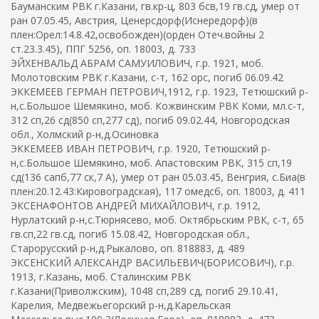
Бауманским РВК г.Казани, гв.кр-ц, 803 бсв,19 гв.сд, умер от
ран 07.05.45, Австрия, Ценерсдорф(Иснередорф)(в
плен:Орел:14.8.42,освобожден)(орден Отеч.войны 2
ст.23.3.45), ППГ 5256, оп. 18003, д. 733
ЭЙХЕНВАЛЬД АБРАМ САМУИЛОВИЧ, г.р. 1921, моб.
Молотовским РВК г.Казани, с-т, 162 орс, погиб 06.09.42
ЭККЕМЕЕВ ГЕРМАН ПЕТРОВИЧ,1912, г.р. 1923, Тетюшский р-
н,с.Большое Шемякино, моб. Кожвинским РВК Коми, мл.с-т,
312 сп,26 сд(850 сп,277 сд), погиб 09.02.44, Новгородская
обл., Холмский р-н,д.Осиновка
ЭККЕМЕЕВ ИВАН ПЕТРОВИЧ, г.р. 1920, Тетюшский р-
н,с.Большое Шемякино, моб. Апастовским РВК, 315 сп,19
сд(136 сапб,77 ск,7 А), умер от ран 05.03.45, Венгрия, с.Биа(в
плен:20.12.43:Кировоградская), 117 омедсб, оп. 18003, д. 411
ЭКСЕНАФОНТОВ АНДРЕЙ МИХАЙЛОВИЧ, г.р. 1912,
Нурлатский р-н,с.Тюрнясево, моб. Октябрьским РВК, с-т, 65
гв.сп,22 гв.сд, погиб 15.08.42, Новгородская обл.,
Старорусский р-н,д.Рыкалово, оп. 818883, д. 489
ЭКСЕНСКИЙ АЛЕКСАНДР ВАСИЛЬЕВИЧ(БОРИСОВИЧ), г.р.
1913, г.Казань, моб. Сталинским РВК
г.Казани(Приволжским), 1048 сп,289 сд, погиб 29.10.41,
Карелия, Медвежьегорский р-н,д.Карельская