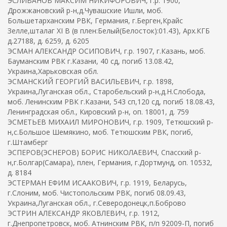
ЭСЛИВАНОВ МАКСИМ НИКИФОРОВИЧ, г.р. 1900,
Дрожжановский р-н,д.Чувашские Ишли, моб.
Большетарханским РВК, Германия, г.Берген,Крайс
Зелле,шталаг XI B (в плен:Белый(Белосток):01.43), Арх.КГБ
д.27188, д. 6259, д. 6205
ЭСМАН АЛЕКСАНДР ОСИПОВИЧ, г.р. 1907, г.Казань, моб.
Бауманским РВК г.Казани, 40 сд, погиб 13.08.42,
Украина,Харьковская обл.
ЭСМАНСКИЙ ГЕОРГИЙ ВАСИЛЬЕВИЧ, г.р. 1898,
Украина,Луганская обл., Старобельский р-н,д.Н.Слобода,
моб. Ленинским РВК г.Казани, 543 сп,120 сд, погиб 18.08.43,
Ленинградская обл., Кировский р-н, оп. 18001, д. 759
ЭСМЕТЬЕВ МИХАИЛ МИРОНОВИЧ, г.р. 1909, Тетюшский р-
н,с.Большое Шемякино, моб. Тетюшским РВК, погиб,
г.Штамберг
ЭСПЕРОВ(ЭСНЕРОВ) БОРИС НИКОЛАЕВИЧ, Спасский р-
н,г.Болгар(Самара), плен, Германия, г.Дортмунд, оп. 10532,
д. 8184
ЭСТЕРМАН ЕФИМ ИСААКОВИЧ, г.р. 1919, Беларусь,
г.Слоним, моб. Чистопольским РВК, погиб 08.09.43,
Украина,Луганская обл., г.Северодонецк,п.Боброво
ЭСТРИН АЛЕКСАНДР ЯКОВЛЕВИЧ, г.р. 1912,
г.Днепропетровск, моб. Атнинским РВК, п/п 92009-П, погиб