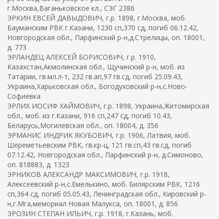
г.Москва,Ваганьковское кл., СЭГ 2386
ЭРКИН ЕВСЕЙ ДАВЫДОВИЧ, г.р. 1898, г.Москва, моб.
Бауманским РВК г.Казани, 1230 сп,370 сд, погиб 06.12.42,
Новгородская обл., Парфинский р-н,д.Стрелицы, оп. 18001,
д. 773
ЭРЛАНДЕЦ АЛЕКСЕЙ БОРИСОВИЧ, г.р. 1910,
Казахстан,Акмолинская обл., Щучинский р-н, моб. из
Татарии, гв.мл.л-т, 232 гв.ап,97 гв.сд, погиб 25.09.43,
Украина,Харьковская обл., Богодуховский р-н,с.Ново-
Софиевка
ЭРЛИХ ИОСИФ ХАЙМОВИЧ, г.р. 1898, Украина,Житомирская
обл., моб. из г.Казани, 916 сп,247 сд, погиб 10.43,
Беларусь,Могилевская обл., оп. 18004, д. 356
ЭРМАНИС ИНДРИК ЯКУБОВИЧ, г.р. 1906, Латвия, моб.
Шереметьевским РВК, гв.кр-ц, 121 гв.сп,43 гв.сд, погиб
07.12.42, Новгородская обл., Парфинский р-н, д.Симоново,
оп. 818883, д. 1323
ЭРНИКОВ АЛЕКСАНДР МАКСИМОВИЧ, г.р. 1918,
Алексеевский р-н,с.Емелькино, моб. Билярским РВК, 1216
сп,364 сд, погиб 05.05.43, Ленинградская обл., Кировский р-
н,г.Мга,мемориал Новая Малукса, оп. 18001, д. 856
ЭРОЗИН СТЕПАН ИЛЬИЧ, г.р. 1918, г.Казань, моб.