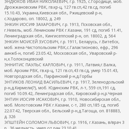
ЭНДЮКОВ ИВАН НИКОЛАЕВИЧ, г.р. 1925, с.Городище, моб.
Дрожжановским РВК, гв.кр-ц, 127 гв.сп,42 гв.сд, погиб
15.10.43, Украина,Киевская обл., Ржищевский р-н,
с.Ходарово, оп. 18002, д. 249
ЭНКИН ИОСИФ ЗАХАРОВИЧ, г.р. 1913, Псковская обл.,
г.Невель, моб. Ленинским РВК г.Казани, 191 сд, погиб 11.41,
Ленинградская обл., Кингисеппский р-н, оп. 18002, д. 564
ЭНКИН МОИСЕЙ ЗУСОВИЧ, г.р. 1911, Беларусь, г.Витебск,
моб. жена-Чистопольским РВК,с.Галактионово, ефр., 296
аинжб-н, погиб 23.05.42, Московская обл., Уваровский р-
н,х.Толоконцевский
ЭННИТИС ПАУЛЬС КАРЛОВИЧ, г.р. 1911, Латвия,г.Валка,
моб. Арским РВК, гв.кр-ц, 121 гв.сп,43 гв.сд, умер 15.01.43,
Новгородская обл., Парфинский р-н,д.Горбы
ЭНТИКОВ ЛЕОНИД ВАСИЛЬЕВИЧ, г.р. 1917, Зеленодольский
р-н,д.Кирмели(?), моб. Юдинским РВК, л-т, 559 сп,191 сд,
погиб 10.09.42, Ленинградская обл., Кировский р-н,р.Черная
ЭНТИН ИОСИФ ИСАКОВИЧ, г.р. 1910, Новосибирская обл.,
моб. Молотовским РВК г.Казани, с-т, 280 сп,185 сд, погиб
22.07.42, Тверская обл., Бельский р-н,д.Тагоща, оп. 818883,
д. 326
ЭПШТЕЙН СОЛОМОН ЛЬВОВИЧ, г.р. 1916, г.Казань, в/врач 3
р., 36 медчасть, умер от ран 23.10.41,