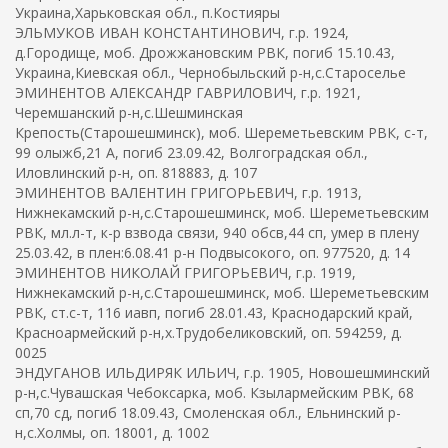
Украина,Харьковская обл., п.Костияры
ЭЛЬМУКОВ ИВАН КОНСТАНТИНОВИЧ, г.р. 1924,
д.Городище, моб. Дрожжановским РВК, погиб 15.10.43,
Украина,Киевская обл., Чернобыльский р-н,с.Староселье
ЭМИНЕНТОВ АЛЕКСАНДР ГАВРИЛОВИЧ, г.р. 1921,
Черемшанский р-н,с.Шешминская
Крепость(Старошешминск), моб. Шереметьевским РВК, с-т,
99 олыжб,21 А, погиб 23.09.42, Волгоградская обл.,
Иловлинский р-н, оп. 818883, д. 107
ЭМИНЕНТОВ ВАЛЕНТИН ГРИГОРЬЕВИЧ, г.р. 1913,
Нижнекамский р-н,с.Старошешминск, моб. Шереметьевским
РВК, мл.л-т, к-р взвода связи, 940 обсв,44 сп, умер в плену
25.03.42, в плен:6.08.41 р-н Подвысокого, оп. 977520, д. 14
ЭМИНЕНТОВ НИКОЛАЙ ГРИГОРЬЕВИЧ, г.р. 1919,
Нижнекамский р-н,с.Старошешминск, моб. Шереметьевским
РВК, ст.с-т, 116 иавп, погиб 28.01.43, Краснодарский край,
Красноармейский р-н,х.Трудобеликовский, оп. 594259, д.
0025
ЭНДУГАНОВ ИЛЬДИРЯК ИЛЬИЧ, г.р. 1905, Новошешминский
р-н,с.Чувашская Чебоксарка, моб. Кзылармейским РВК, 68
сп,70 сд, погиб 18.09.43, Смоленская обл., Ельнинский р-
н,с.Холмы, оп. 18001, д. 1002