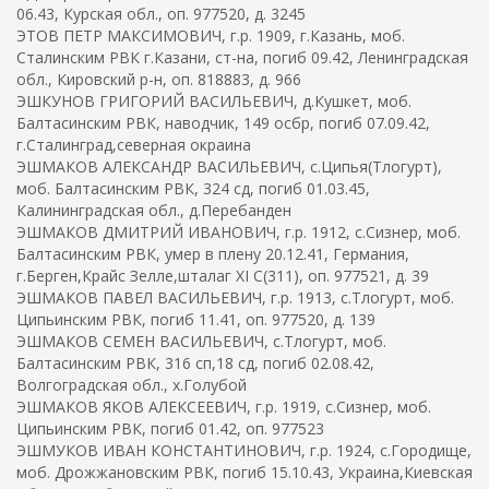
06.43, Курская обл., оп. 977520, д. 3245
ЭТОВ ПЕТР МАКСИМОВИЧ, г.р. 1909, г.Казань, моб.
Сталинским РВК г.Казани, ст-на, погиб 09.42, Ленинградская
обл., Кировский р-н, оп. 818883, д. 966
ЭШКУНОВ ГРИГОРИЙ ВАСИЛЬЕВИЧ, д.Кушкет, моб.
Балтасинским РВК, наводчик, 149 осбр, погиб 07.09.42,
г.Сталинград,северная окраина
ЭШМАКОВ АЛЕКСАНДР ВАСИЛЬЕВИЧ, с.Ципья(Тлогурт),
моб. Балтасинским РВК, 324 сд, погиб 01.03.45,
Калининградская обл., д.Перебанден
ЭШМАКОВ ДМИТРИЙ ИВАНОВИЧ, г.р. 1912, с.Сизнер, моб.
Балтасинским РВК, умер в плену 20.12.41, Германия,
г.Берген,Крайс Зелле,шталаг XI C(311), оп. 977521, д. 39
ЭШМАКОВ ПАВЕЛ ВАСИЛЬЕВИЧ, г.р. 1913, с.Тлогурт, моб.
Ципьинским РВК, погиб 11.41, оп. 977520, д. 139
ЭШМАКОВ СЕМЕН ВАСИЛЬЕВИЧ, с.Тлогурт, моб.
Балтасинским РВК, 316 сп,18 сд, погиб 02.08.42,
Волгоградская обл., х.Голубой
ЭШМАКОВ ЯКОВ АЛЕКСЕЕВИЧ, г.р. 1919, с.Сизнер, моб.
Ципьинским РВК, погиб 01.42, оп. 977523
ЭШМУКОВ ИВАН КОНСТАНТИНОВИЧ, г.р. 1924, с.Городище,
моб. Дрожжановским РВК, погиб 15.10.43, Украина,Киевская