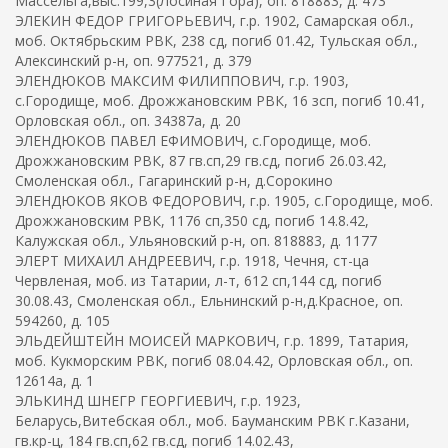
Массельга,выс.199,3(Лосиная Гора), оп. 818883, д. 473
ЭЛЕКИН ФЕДОР ГРИГОРЬЕВИЧ, г.р. 1902, Самарская обл.,
моб. Октябрьским РВК, 238 сд, погиб 01.42, Тульская обл.,
Алексинский р-н, оп. 977521, д. 379
ЭЛЕНДЮКОВ МАКСИМ ФИЛИППОВИЧ, г.р. 1903,
с.Городище, моб. Дрожжановским РВК, 16 зсп, погиб 10.41,
Орловская обл., оп. 34387а, д. 20
ЭЛЕНДЮКОВ ПАВЕЛ ЕФИМОВИЧ, с.Городище, моб.
Дрожжановским РВК, 87 гв.сп,29 гв.сд, погиб 26.03.42,
Смоленская обл., Гагаринский р-н, д.Сорокино
ЭЛЕНДЮКОВ ЯКОВ ФЕДОРОВИЧ, г.р. 1905, с.Городище, моб.
Дрожжановским РВК, 1176 сп,350 сд, погиб 14.8.42,
Калужская обл., Ульяновский р-н, оп. 818883, д. 1177
ЭЛЕРТ МИХАИЛ АНДРЕЕВИЧ, г.р. 1918, Чечня, ст-ца
Червленая, моб. из Татарии, л-т, 612 сп,144 сд, погиб
30.08.43, Смоленская обл., Ельнинский р-н,д.Красное, оп.
594260, д. 105
ЭЛЬДЕЙШТЕЙН МОИСЕЙ МАРКОВИЧ, г.р. 1899, Татария,
моб. Кукморским РВК, погиб 08.04.42, Орловская обл., оп.
12614а, д. 1
ЭЛЬКИНД ШНЕГР ГЕОРГИЕВИЧ, г.р. 1923,
Беларусь,Витебская обл., моб. Бауманским РВК г.Казани,
гв.кр-ц, 184 гв.сп,62 гв.сд, погиб 14.02.43,