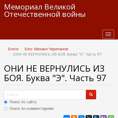
П
Мемориал Великой
е
Отечественной войны
р
е
й
т
и
T
к
o
о
g
Блоги
Блог Михаил Черепанов
с
g
ОНИ НЕ ВЕРНУЛИСЬ ИЗ БОЯ. Буква "Э". Часть 97
н
l
о
e
ОНИ НЕ ВЕРНУЛИСЬ ИЗ
в
n
н
a
БОЯ. Буква "Э". Часть 97
о
v
м
i
у
g
Ф
с
a
о
t
о
Поиск по сайту
д
i
р
е
Поиск по комментариям
o
м
р
n
Найти