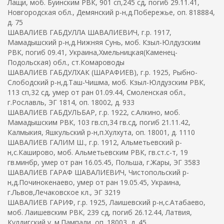
Лащи, моб. Буинским РВК, 901 сп,245 сд, погиб 29.11.41,
Новгородская обл., Демянский р-н,д.Побережье, оп. 818884,
д. 75
ШАВАЛИЕВ ГАБДУЛЛА ШАВАЛИЕВИЧ, г.р. 1917,
Мамадышский р-н,д.Нижняя Сунь, моб. Кзыл-Юлдузским
РВК, погиб 09.41, Украина,Хмельницкая(Каменец-
Подольская) обл., ст.Комароводы
ШАВАЛИЕВ ГАБДУЛХАК (ШАРАФИЕВ), г.р. 1925, Рыбно-
Слободский р-н,д.Таш-Чишма, моб. Кзыл-Юлдузским РВК,
113 сп,32 сд, умер от ран 01.09.44, Смоленская обл.,
г.Рославль, ЭГ 1814, оп. 18002, д. 933
ШАВАЛИЕВ ГАБДУЛЬБАР, г.р. 1922, с.Алкино, моб.
Мамадышским РВК, 103 гв.сп,34 гв.сд, погиб 21.11.42,
Калмыкия, Яшкульский р-н,п.Хулхута, оп. 18001, д. 1110
ШАВАЛИЕВ ГАЛИМ Ш., г.р. 1912, Альметьевский р-
н,с.Каширово, моб. Альметьевским РВК, гв.ст.с-т, 19
гв.минбр, умер от ран 16.05.45, Польша, г.Жары, ЭГ 3583
ШАВАЛИЕВ ГАРАФ ШАВАЛИЕВИЧ, Чистопольский р-
н,д.Починокенаево, умер от ран 19.05.45, Украина,
г.Львов,Лечаковское кл., ЭГ 3219
ШАВАЛИЕВ ГАРИФ, г.р. 1925, Лаишевский р-н,с.Атабаево,
моб. Лаишевским РВК, 239 сд, погиб 26.12.44, Латвия,
Кулдигский у.,м.Пампали, оп. 18003, д. 45