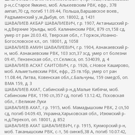
р-н,с.Старое Ямкино, моб. Алькеевским РВК, ефр., 378
аипап,70 сд, погиб 11.09.44, Польша,Варшавское воев.,
Радзыменский у.,м.Дыбув, оп. 18002, д. 1431
ШАВАЛИЕВ АКБАР ШАВАЛИЕВИЧ, г.р. 1907, Актанышский р-
н,д.Верхние Урьяды, моб. Калининским РВК, 879 сп,158 сд,
умер от ран 20.03.43, Тверская обл., г.Торжок,Иоанно-
Богословское кл., оп. 18001, д. 1058
ШАВАЛИЕВ АМИН ШАВАЛИЕВИЧ, г.р. 1904, Азнакаевский р-
н, моб. Азнакаевским РВК, 103 зсп,37 зсд, умер от болезни
09.41, Пензенская обл., ст.Селикса, оп. 534039, д. 4
ШАВАЛИЕВ АСХАТ САИТОВИЧ, г.р. 1926, с.Новое Каширово,
моб. Альметьевским РВК, ефр., 25 гв.тбр, умер от ран
11.08.44, Литва, Ковенская обл.,с.Бальчуны, 159 омедсб, оп.
ВМА 159, д. 3
ШАВАЛИЕВ АХАТ, Сабинский р-н,д.Малые Кибячи, моб.
Сабинским РВК, 1190 сп,357 сд, погиб 13.12.42, Псковская
обл., г.Великие Луки
ШАВАЛИЕВ АХАТ, г.р. 1915, моб. Мамадышским РВК, 2 сп,50
сд, погиб 04.09.43, Украина,Харьковская обл., Изюмский р-
н,д.Перекоп, оп. 18001, д. 852
ШАВАЛИЕВ АХАТ ШАВАЛИЕВИЧ, г.р. 1915, Кукморский р-н,
моб. Таканышским РВК, с-т, 56 оинжб,38 А, погиб 10.07.42,