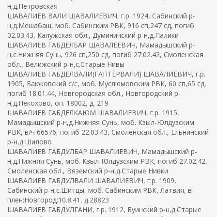
н,д.Петровская
ШАВАЛИЕВ ВАЛИ ШАВАЛИЕВИЧ, г.р. 1924, Сабинский р-
н,д.Мешабаш, моб. Сабинским РВК, 916 сп,247 сд, погиб
02.03.43, Калужская обл., Думиничский р-н,д.Палики
ШАВАЛИЕВ ГАБДЕЛБАР ШАВАЛЕЕВИЧ, Мамадышский р-
н,с.Нижняя Сунь, 926 сп,250 сд, погиб 27.02.42, Смоленская
обл., Велижский р-н,с.Старые Нивы
ШАВАЛИЕВ ГАБДЕЛВАЛИ(ГАПТЕРВАЛИ) ШАВАЛИЕВИЧ, г.р.
1905, Баюковский с/с, моб. Муслюмовским РВК, 60 сп,65 сд,
погиб 18.01.44, Новгородская обл., Новгородский р-
н,д.Некохово, оп. 18002, д. 219
ШАВАЛИЕВ ГАБДЕЛКАЮМ ШАВАЛИЕВИЧ, г.р. 1915,
Мамадышский р-н,д.Нижняя Сунь, моб. Кзыл-Юлдузским
РВК, в/ч 66576, погиб 22.03.43, Смоленская обл., Ельнинский
р-н,д.Шилово
ШАВАЛИЕВ ГАБДУЛБАР ШАВАЛИЕВИЧ, Мамадышский р-
н,д.Нижняя Сунь, моб. Кзыл-Юлдузским РВК, погиб 27.02.42,
Смоленская обл., Вяземский р-н,д.Старые Нивки
ШАВАЛИЕВ ГАБДУЛВАЛИ ШАВАЛИЕВИЧ, г.р. 1909,
Сабинский р-н,с.Шитцы, моб. Сабинским РВК, Латвия, в
плен:Новгород:10.8.41, д.28823
ШАВАЛИЕВ ГАБДУЛГАНИ, г.р. 1912, Буинский р-н,д.Старые