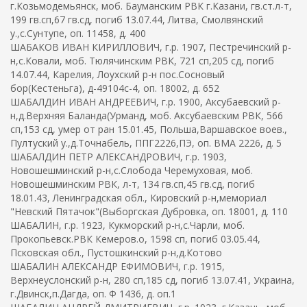
г.Козьмодемьянск, моб. Бауманским РВК г.Казани, гв.ст.л-т,
199 гв.сп,67 гв.сд, погиб 13.07.44, Литва, Смолвянский
у.,с.Сунтупе, оп. 11458, д. 400
ШАБАКОВ ИВАН КИРИЛЛОВИЧ, г.р. 1907, Пестречинский р-
н,с.Ковали, моб. Тюлячинским РВК, 721 сп,205 сд, погиб
14.07.44, Карелия, Лоухский р-н пос.Сосновый
бор(Кестеньга), д-49104с-4, оп. 18002, д. 652
ШАБАЛДИН ИВАН АНДРЕЕВИЧ, г.р. 1900, Аксубаевский р-
н,д.Верхняя Баланда(Урманд, моб. Аксубаевским РВК, 566
сп,153 сд, умер от ран 15.01.45, Польша,Варшавское воев.,
Пултуский у.,д.Точнабель, ППГ2226,ПЭ, оп. ВМА 2226, д. 5
ШАБАЛДИН ПЕТР АЛЕКСАНДРОВИЧ, г.р. 1903,
Новошешминский р-н,с.Слобода Черемуховая, моб.
Новошешминским РВК, л-т, 134 гв.сп,45 гв.сд, погиб
18.01.43, Ленинградская обл., Кировский р-н,мемориал
"Невский Пятачок"(Выборгская Дубровка, оп. 18001, д. 110
ШАБАЛИН, г.р. 1923, Кукморский р-н,с.Чарли, моб.
Прокопьевск.РВК Кемеров.о, 1598 сп, погиб 03.05.44,
Псковская обл., Пустошкинский р-н,д.Котово
ШАБАЛИН АЛЕКСАНДР ЕФИМОВИЧ, г.р. 1915,
Верхнеуслонский р-н, 280 сп,185 сд, погиб 13.07.41, Украина,
г.Двинск,п.Дагда, оп. Ф 1436, д. оп.1