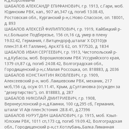
н,д.Королевичи
ШАБАЛОВ АЛЕКСАНДР ЕПИФАНОВИЧ, г.р. 1913, с.Гари, моб.
Юдинским РВК, кап., 907 ап,347 сд, погиб 13.08.43,
Ростовская обл., Курганский р-н,с.Ново-Спасское, оп. 18001,
д. 893
ШАБАЛОВ АЛЕКСЕЙ ФИЛИППОВИЧ, г.р. 1919, Кайбицкий р-
н,с.Большое Подберезье, 156 сп,16 сд, умер в плену
19.02.42, Германия, г.Витцендорф,шталаг X D(310)(в
плен:31.8.41:Таллинн), Арх.КГБ 62, оп. 977520, д. 1834
ШАБАЛОВ ИВАН СЕРГЕЕВИЧ, г.р. 1913, Чистопольский р-
н,д.Кубассы, моб. Ворошиловским РВК Уссурийского края,
1379 сп,87 сд, погиб 24.08.42, Волгоградская обл.,
Городищенский р-н,с.Малая Россошка, оп. 818883, д. 2036
ШАБАЛОВ КОНСТАНТИН ЯКОВЛЕВИЧ, г.р. 1909,
Алексеевский р-н, моб. Лаишевским РВК, механик, 217
мсб,156 сд, осуж 01.11.41, Крым, д.Султановка (осужден за
"дезертирство"), оп. 818883, д. 287
ШАБАЛОВ НИКОЛАЙ ДМИТРИЕВИЧ, г.р. 1908,
Верхнеуслонский р-н,д.Каинки, 100 сд,295 сб, Германия,
шталаг VI A(в плен:Эстония :28.8.41, д.27396
ШАБАЛОВ НУРУТДИН ШАБАЛОВИЧ, г.р. 1915, моб. Кзыл-
Юлским РВК, 1011 сп,173 сд, погиб 19.09.42, Волгоградская
обл., Городищенский р-н,ст.Котлубань,Балка Лиманная