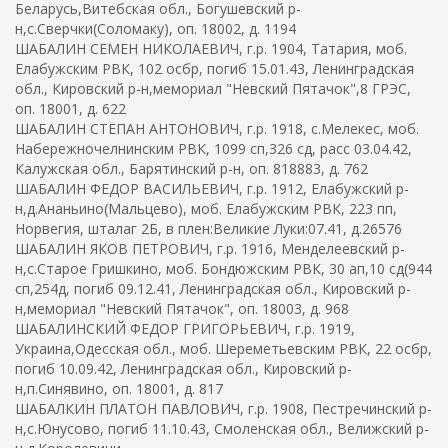
Беларусь,Витебская обл., Богушевский р-
н,с.Сверчки(Соломаку), оп. 18002, д. 1194
ШАБАЛИН СЕМЕН НИКОЛАЕВИЧ, г.р. 1904, Татария, моб.
Елабужским РВК, 102 осбр, погиб 15.01.43, Ленинградская
обл., Кировский р-н,мемориал "Невский Пятачок",8 ГРЭС,
оп. 18001, д. 622
ШАБАЛИН СТЕПАН АНТОНОВИЧ, г.р. 1918, с.Мелекес, моб.
Набережночелнинским РВК, 1099 сп,326 сд, расс 03.04.42,
Калужская обл., Барятинский р-н, оп. 818883, д. 762
ШАБАЛИН ФЕДОР ВАСИЛЬЕВИЧ, г.р. 1912, Елабужский р-
н,д.Ананьино(Мальцево), моб. Елабужским РВК, 223 пп,
Норвегия, шталаг 2Б, в плен:Великие Луки:07.41, д.26576
ШАБАЛИН ЯКОВ ПЕТРОВИЧ, г.р. 1916, Менделеевский р-
н,с.Старое Гришкино, моб. Бондюжским РВК, 30 ап,10 сд(944
сп,254д, погиб 09.12.41, Ленинградская обл., Кировский р-
н,мемориал "Невский Пятачок", оп. 18003, д. 968
ШАБАЛИНСКИЙ ФЕДОР ГРИГОРЬЕВИЧ, г.р. 1919,
Украина,Одесская обл., моб. Шереметьевским РВК, 22 осбр,
погиб 10.09.42, Ленинградская обл., Кировский р-
н,п.Синявино, оп. 18001, д. 817
ШАБАЛКИН ПЛАТОН ПАВЛОВИЧ, г.р. 1908, Пестречинский р-
н,с.Юнусово, погиб 11.10.43, Смоленская обл., Велижский р-