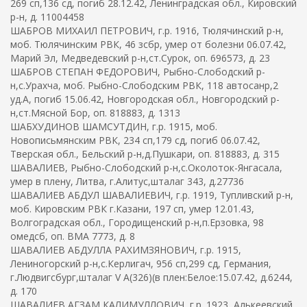
269 сп,136 сд, погиб 28.12.42, Ленинградская обл., Кировский
р-н, д. 11004458
ШАБРОВ МИХАИЛ ПЕТРОВИЧ, г.р. 1916, Тюлячинский р-н,
моб. Тюлячинским РВК, 46 зсбр, умер от болезни 06.07.42,
Марий Эл, Медведевский р-н,ст.Сурок, оп. 696573, д. 23
ШАБРОВ СТЕПАН ФЕДОРОВИЧ, Рыбно-Слободский р-
н,с.Урахча, моб. Рыбно-Слободским РВК, 118 автосанр,2
уд.А, погиб 15.06.42, Новгородская обл., Новгородский р-
н,ст.Мясной Бор, оп. 818883, д. 1313
ШАБХУДИНОВ ШАМСУТДИН, г.р. 1915, моб.
Новописьмянским РВК, 234 сп,179 сд, погиб 06.07.42,
Тверская обл., Бельский р-н,д.Пушкари, оп. 818883, д. 315
ШАВАЛИЕВ, Рыбно-Слободский р-н,с.Околоток-Янгасала,
умер в плену, Литва, г.Алитус,шталаг 343, д.27736
ШАВАЛИЕВ АБДУЛ ШАВАЛИЕВИЧ, г.р. 1919, Тупливский р-н,
моб. Кировским РВК г.Казани, 197 сп, умер 12.01.43,
Волгоградская обл., Городищенский р-н,п.Ерзовка, 98
омедсб, оп. ВМА 7773, д. 8
ШАВАЛИЕВ АБДУЛЛА РАХИМЗЯНОВИЧ, г.р. 1915,
Лениногорский р-н,с.Керлигач, 956 сп,299 сд, Германия,
г.Людвигсбург,шталаг V A(326)(в плен:Белое:15.07.42, д.6244,
д. 170
ШАВАЛИЕВ АГЗАМ КАЛИМУЛЛОВИЧ, г.р. 1923, Алькеевский