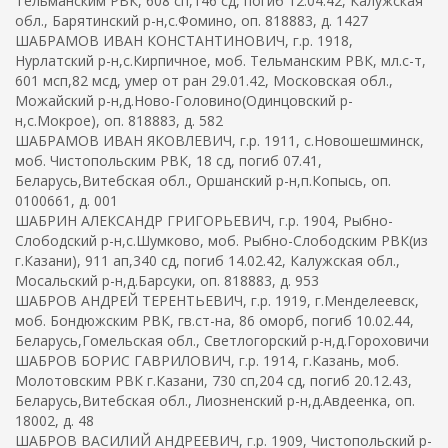
Тельманским РВК, 608 сп,146 сд, погиб 12.04.42, Калужская
обл., Барятинский р-н,с.Фомино, оп. 818883, д. 1427
ШАБРАМОВ ИВАН КОНСТАНТИНОВИЧ, г.р. 1918,
Нурлатский р-н,с.Кирпичное, моб. Тельманским РВК, мл.с-т,
601 мсп,82 мсд, умер от ран 29.01.42, Московская обл.,
Можайский р-н,д.Ново-Головино(Одинцовский р-
н,с.Мокрое), оп. 818883, д. 582
ШАБРАМОВ ИВАН ЯКОВЛЕВИЧ, г.р. 1911, с.Новошешминск,
моб. Чистопольским РВК, 18 сд, погиб 07.41,
Беларусь,Витебская обл., Оршанский р-н,п.Копысь, оп.
0100661, д. 001
ШАБРИН АЛЕКСАНДР ГРИГОРЬЕВИЧ, г.р. 1904, Рыбно-
Слободский р-н,с.Шумково, моб. Рыбно-Слободским РВК(из
г.Казани), 911 ап,340 сд, погиб 14.02.42, Калужская обл.,
Мосальский р-н,д.Барсуки, оп. 818883, д. 953
ШАБРОВ АНДРЕЙ ТЕРЕНТЬЕВИЧ, г.р. 1919, г.Менделеевск,
моб. Бондюжским РВК, гв.ст-на, 86 оморб, погиб 10.02.44,
Беларусь,Гомельская обл., Светлогорский р-н,д.Гороховичи
ШАБРОВ БОРИС ГАВРИЛОВИЧ, г.р. 1914, г.Казань, моб.
Молотовским РВК г.Казани, 730 сп,204 сд, погиб 20.12.43,
Беларусь,Витебская обл., Лиозненский р-н,д.Авдеенка, оп.
18002, д. 48
ШАБРОВ ВАСИЛИЙ АНДРЕЕВИЧ, г.р. 1909, Чистопольский р-