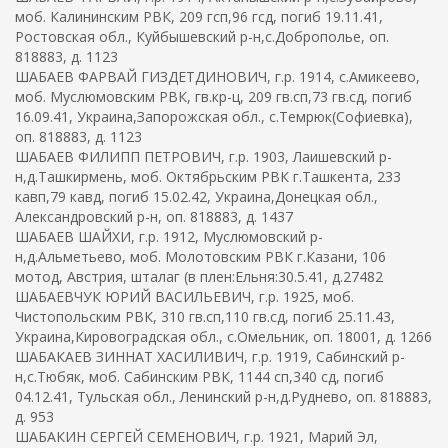
моб. Калининским РВК, 209 гсп,96 гсд, погиб 19.11.41,
Ростовская обл., Куйбышевский р-н,с.Доброполье, оп.
818883, д. 1123
ШАБАЕВ ФАРВАЙ ГИЗДЕТДИНОВИЧ, г.р. 1914, с.Амикеево,
моб. Муслюмовским РВК, гв.кр-ц, 209 гв.сп,73 гв.сд, погиб
16.09.41, Украина,Запорожская обл., с.Темрюк(Софиевка),
оп. 818883, д. 1123
ШАБАЕВ ФИЛИПП ПЕТРОВИЧ, г.р. 1903, Лаишевский р-
н,д.Ташкирмень, моб. Октябрьским РВК г.Ташкента, 233
кавп,79 кавд, погиб 15.02.42, Украина,Донецкая обл.,
Александровский р-н, оп. 818883, д. 1437
ШАБАЕВ ШАЙХИ, г.р. 1912, Муслюмовский р-
н,д.Альметьево, моб. Молотовским РВК г.Казани, 106
мотод, Австрия, шталаг (в плен:Ельня:30.5.41, д.27482
ШАБАЕВЧУК ЮРИЙ ВАСИЛЬЕВИЧ, г.р. 1925, моб.
Чистопольским РВК, 310 гв.сп,110 гв.сд, погиб 25.11.43,
Украина,Кировоградская обл., с.Омельник, оп. 18001, д. 1266
ШАБАКАЕВ ЗИННАТ ХАСИЛИВИЧ, г.р. 1919, Сабинский р-
н,с.Тюбяк, моб. Сабинским РВК, 1144 сп,340 сд, погиб
04.12.41, Тульская обл., Ленинский р-н,д.Руднево, оп. 818883,
д. 953
ШАБАКИН СЕРГЕЙ СЕМЕНОВИЧ, г.р. 1921, Марий Эл,