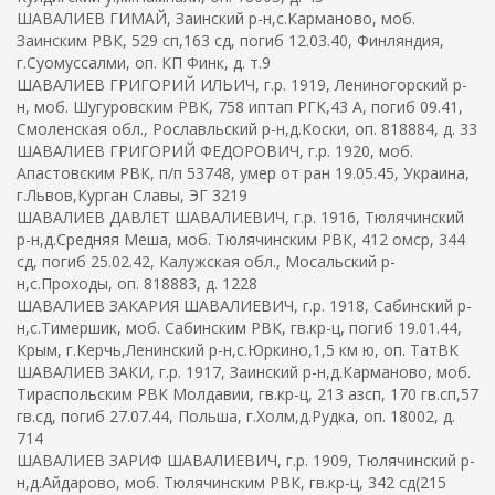
ШАВАЛИЕВ ГИМАЙ, Заинский р-н,с.Карманово, моб.
Заинским РВК, 529 сп,163 сд, погиб 12.03.40, Финляндия,
г.Суомуссалми, оп. КП Финк, д. т.9
ШАВАЛИЕВ ГРИГОРИЙ ИЛЬИЧ, г.р. 1919, Лениногорский р-
н, моб. Шугуровским РВК, 758 иптап РГК,43 А, погиб 09.41,
Смоленская обл., Рославльский р-н,д.Коски, оп. 818884, д. 33
ШАВАЛИЕВ ГРИГОРИЙ ФЕДОРОВИЧ, г.р. 1920, моб.
Апастовским РВК, п/п 53748, умер от ран 19.05.45, Украина,
г.Львов,Курган Славы, ЭГ 3219
ШАВАЛИЕВ ДАВЛЕТ ШАВАЛИЕВИЧ, г.р. 1916, Тюлячинский
р-н,д.Средняя Меша, моб. Тюлячинским РВК, 412 омср, 344
сд, погиб 25.02.42, Калужская обл., Мосальский р-
н,с.Проходы, оп. 818883, д. 1228
ШАВАЛИЕВ ЗАКАРИЯ ШАВАЛИЕВИЧ, г.р. 1918, Сабинский р-
н,с.Тимершик, моб. Сабинским РВК, гв.кр-ц, погиб 19.01.44,
Крым, г.Керчь,Ленинский р-н,с.Юркино,1,5 км ю, оп. ТатВК
ШАВАЛИЕВ ЗАКИ, г.р. 1917, Заинский р-н,д.Карманово, моб.
Тираспольским РВК Молдавии, гв.кр-ц, 213 азсп, 170 гв.сп,57
гв.сд, погиб 27.07.44, Польша, г.Холм,д.Рудка, оп. 18002, д.
714
ШАВАЛИЕВ ЗАРИФ ШАВАЛИЕВИЧ, г.р. 1909, Тюлячинский р-
н,д.Айдарово, моб. Тюлячинским РВК, гв.кр-ц, 342 сд(215