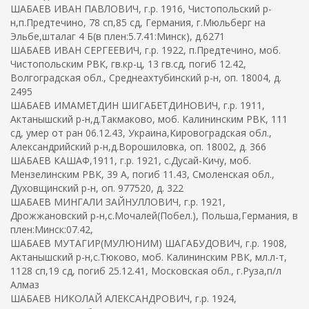
ШАБАЕВ ИВАН ПАВЛОВИЧ, г.р. 1916, Чистопольский р-
н,п.Предтечино, 78 сп,85 сд, Германия, г.Мюльберг на
Эльбе,шталаг 4 Б(в плен:5.7.41:Минск), д.6271
ШАБАЕВ ИВАН СЕРГЕЕВИЧ, г.р. 1922, п.Предтечино, моб.
Чистопольским РВК, гв.кр-ц, 13 гв.сд, погиб 12.42,
Волгоградская обл., Среднеахтубинский р-н, оп. 18004, д.
2495
ШАБАЕВ ИМАМЕТДИН ШИГАБЕТДИНОВИЧ, г.р. 1911,
Актанышский р-н,д.Такмаково, моб. Калининским РВК, 111
сд, умер от ран 06.12.43, Украина,Кировоградская обл.,
Александрийский р-н,д.Ворошиловка, оп. 18002, д. 366
ШАБАЕВ КАШАФ,1911, г.р. 1921, с.Дусай-Кичу, моб.
Мензелинским РВК, 39 А, погиб 11.43, Смоленская обл.,
Духовщинский р-н, оп. 977520, д. 322
ШАБАЕВ МИНГАЛИ ЗАЙНУЛЛОВИЧ, г.р. 1921,
Дрожжановский р-н,с.Мочалей(Побел.), Польша,Германия, в
плен:Минск:07.42,
ШАБАЕВ МУТАГИР(МУЛЮНИМ) ШАГАБУДОВИЧ, г.р. 1908,
Актанышский р-н,с.Тюково, моб. Калининским РВК, мл.л-т,
1128 сп,19 сд, погиб 25.12.41, Московская обл., г.Руза,п/л
Алмаз
ШАБАЕВ НИКОЛАЙ АЛЕКСАНДРОВИЧ, г.р. 1924,