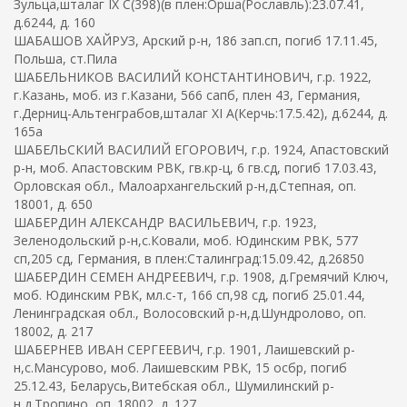
Зульца,шталаг IX C(398)(в плен:Орша(Рославль):23.07.41,
д.6244, д. 160
ШАБАШОВ ХАЙРУЗ, Арский р-н, 186 зап.сп, погиб 17.11.45,
Польша, ст.Пила
ШАБЕЛЬНИКОВ ВАСИЛИЙ КОНСТАНТИНОВИЧ, г.р. 1922,
г.Казань, моб. из г.Казани, 566 сапб, плен 43, Германия,
г.Дерниц-Альтенграбов,шталаг XI A(Керчь:17.5.42), д.6244, д.
165а
ШАБЕЛЬСКИЙ ВАСИЛИЙ ЕГОРОВИЧ, г.р. 1924, Апастовский
р-н, моб. Апастовским РВК, гв.кр-ц, 6 гв.сд, погиб 17.03.43,
Орловская обл., Малоархангельский р-н,д.Степная, оп.
18001, д. 650
ШАБЕРДИН АЛЕКСАНДР ВАСИЛЬЕВИЧ, г.р. 1923,
Зеленодольский р-н,с.Ковали, моб. Юдинским РВК, 577
сп,205 сд, Германия, в плен:Сталинград:15.09.42, д.26850
ШАБЕРДИН СЕМЕН АНДРЕЕВИЧ, г.р. 1908, д.Гремячий Ключ,
моб. Юдинским РВК, мл.с-т, 166 сп,98 сд, погиб 25.01.44,
Ленинградская обл., Волосовский р-н,д.Шундролово, оп.
18002, д. 217
ШАБЕРНЕВ ИВАН СЕРГЕЕВИЧ, г.р. 1901, Лаишевский р-
н,с.Мансурово, моб. Лаишевским РВК, 15 осбр, погиб
25.12.43, Беларусь,Витебская обл., Шумилинский р-
н,д.Тропино, оп. 18002, д. 127