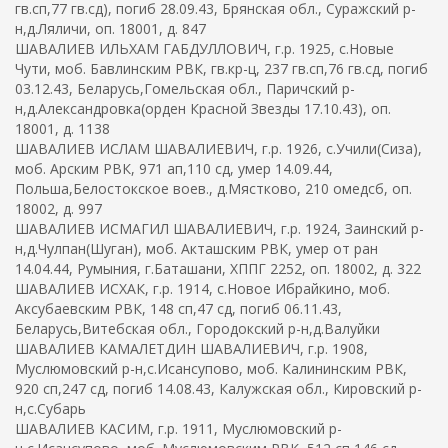
гв.сп,77 гв.сд), погиб 28.09.43, Брянская обл., Суражский р-
н,д.Ляличи, оп. 18001, д. 847
ШАВАЛИЕВ ИЛЬХАМ ГАБДУЛЛОВИЧ, г.р. 1925, с.Новые
Чути, моб. Бавлинским РВК, гв.кр-ц, 237 гв.сп,76 гв.сд, погиб
03.12.43, Беларусь,Гомельская обл., Паричский р-
н,д.Александровка(орден Красной Звезды 17.10.43), оп.
18001, д. 1138
ШАВАЛИЕВ ИСЛАМ ШАВАЛИЕВИЧ, г.р. 1926, с.Учили(Сиза),
моб. Арским РВК, 971 ап,110 сд, умер 14.09.44,
Польша,Белостокское воев., д.Мястково, 210 омедсб, оп.
18002, д. 997
ШАВАЛИЕВ ИСМАГИЛ ШАВАЛИЕВИЧ, г.р. 1924, Заинский р-
н,д.Чулпан(Шуган), моб. Акташским РВК, умер от ран
14.04.44, Румыния, г.Баташани, ХППГ 2252, оп. 18002, д. 322
ШАВАЛИЕВ ИСХАК, г.р. 1914, с.Новое Ибрайкино, моб.
Аксубаевским РВК, 148 сп,47 сд, погиб 06.11.43,
Беларусь,Витебская обл., Городокский р-н,д.Валуйки
ШАВАЛИЕВ КАМАЛЕТДИН ШАВАЛИЕВИЧ, г.р. 1908,
Муслюмовский р-н,с.Исансупово, моб. Калининским РВК,
920 сп,247 сд, погиб 14.08.43, Калужская обл., Кировский р-
н,с.Субарь
ШАВАЛИЕВ КАСИМ, г.р. 1911, Муслюмовский р-