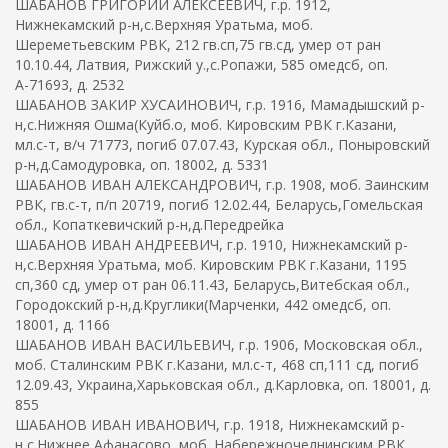
ШАБАНОВ ГРИГОРИЙ АЛЕКСЕЕВИЧ, г.р. 1912,
Нижнекамский р-н,с.Верхняя Уратьма, моб.
Шереметьевским РВК, 212 гв.сп,75 гв.сд, умер от ран
10.10.44, Латвия, Рижский у.,с.Ропажи, 585 омедсб, оп.
А-71693, д. 2532
ШАБАНОВ ЗАКИР ХУСАИНОВИЧ, г.р. 1916, Мамадышский р-
н,с.Нижняя Ошма(Куйб.о, моб. Кировским РВК г.Казани,
мл.с-т, в/ч 71773, погиб 07.07.43, Курская обл., Поныровский
р-н,д.Самодуровка, оп. 18002, д. 5331
ШАБАНОВ ИВАН АЛЕКСАНДРОВИЧ, г.р. 1908, моб. Заинским
РВК, гв.с-т, п/п 20719, погиб 12.02.44, Беларусь,Гомельская
обл., Копаткевичский р-н,д.Передрейка
ШАБАНОВ ИВАН АНДРЕЕВИЧ, г.р. 1910, Нижнекамский р-
н,с.Верхняя Уратьма, моб. Кировским РВК г.Казани, 1195
сп,360 сд, умер от ран 06.11.43, Беларусь,Витебская обл.,
Городокский р-н,д.Круглики(Марченки, 442 омедсб, оп.
18001, д. 1166
ШАБАНОВ ИВАН ВАСИЛЬЕВИЧ, г.р. 1906, Московская обл.,
моб. Сталинским РВК г.Казани, мл.с-т, 468 сп,111 сд, погиб
12.09.43, Украина,Харьковская обл., д.Карловка, оп. 18001, д.
855
ШАБАНОВ ИВАН ИВАНОВИЧ, г.р. 1918, Нижнекамский р-
н,с.Нижнее Афанасово, моб. Набережночелнинским РВК,