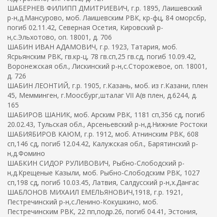
ШАБЕРНЕВ ФИЛИПП ДМИТРИЕВИЧ, г.р. 1895, Лаишевский
р-н,д.Мансурово, моб. Лаишевским РВК, кр-фц, 84 оморсбр,
погиб 02.11.42, Северная Осетия, Кировский р-
н,с.Эльхотово, оп. 18001, д. 706
ШАБИН ИВАН АДАМОВИЧ, г.р. 1923, Татария, моб.
Ясрьянским РВК, гв.кр-ц, 78 гв.сп,25 гв.сд, погиб 10.09.42,
Воронежская обл., Лискинский р-н,с.Сторожевое, оп. 18001,
д. 726
ШАБИН ЛЕОНТИЙ, г.р. 1905, г.Казань, моб. из г.Казани, плен
45, Мемминген, г.Моосбург,шталаг VII A(в плен, д.6244, д.
165
ШАБИРОВ ШАНИК, моб. Арским РВК, 1181 сп,356 сд, погиб
20.02.43, Тульская обл., Арсеньевский р-н,д.Нижние Ростоки
ШАБИЯБИРОВ КАЮМ, г.р. 1912, моб. Атнинским РВК, 608
сп,146 сд, погиб 12.04.42, Калужская обл., Барятинский р-
н,д.Фомино
ШАБКИН СИДОР РУЛИВОВИЧ, Рыбно-Слободский р-
н,д.Крещеные Казыли, моб. Рыбно-Слободским РВК, 1027
сп,198 сд, погиб 10.03.45, Латвия, Салдусский р-н,х.Дангас
ШАБЛОНОВ МИХАИЛ ЕМЕЛЬЯНОВИЧ,1918, г.р. 1921,
Пестречинский р-н,с.Ленино-Кокушкино, моб.
Пестречинским РВК, 22 пп,подр.26, погиб 04.41, Эстония,