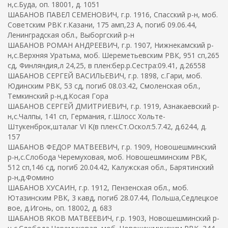
н,с.Буда, оп. 18001, д. 1051
ШАБАНОВ ПАВЕЛ СЕМЕНОВИЧ, г.р. 1916, Спасский р-н, моб.
Советским РВК г.Казани, 175 амп,23 А, погиб 09.06.44,
Ленинградская обл., Выборгский р-н
ШАБАНОВ РОМАН АНДРЕЕВИЧ, г.р. 1907, Нижнекамский р-
н,с.Верхняя Уратьма, моб. Шереметьевским РВК, 951 сп,265
сд, Финляндия,л 24,25, в плен:бер.р.Сестра:09.41, д.26558
ШАБАНОВ СЕРГЕЙ ВАСИЛЬЕВИЧ, г.р. 1898, с.Гари, моб.
Юдинским РВК, 53 сд, погиб 08.03.42, Смоленская обл.,
Темкинский р-н,д.Косая Гора
ШАБАНОВ СЕРГЕЙ ДМИТРИЕВИЧ, г.р. 1919, Азнакаевский р-
н,с.Чалпы, 141 сп, Германия, г.Шлосс Хольте-
Штукенброк,шталаг VI K(в плен:Ст.Оскол:5.7.42, д.6244, д.
157
ШАБАНОВ ФЕДОР МАТВЕЕВИЧ, г.р. 1909, Новошешминский
р-н,с.Слобода Черемуховая, моб. Новошешминским РВК,
512 сп,146 сд, погиб 20.04.42, Калужская обл., Барятинский
р-н,д.Фомино
ШАБАНОВ ХУСАИН, г.р. 1912, Пензенская обл., моб.
Ютазинским РВК, 3 кавд, погиб 28.07.44, Польша,Седлецкое
вое, д.Игонь, оп. 18002, д. 683
ШАБАНОВ ЯКОВ МАТВЕЕВИЧ, г.р. 1903, Новошешминский р-