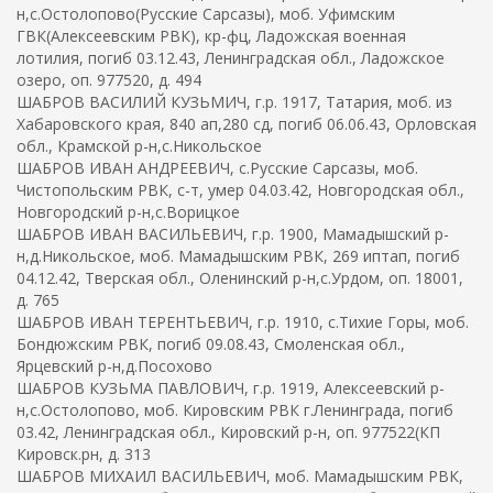
н,с.Остолопово(Русские Сарсазы), моб. Уфимским
ГВК(Алексеевским РВК), кр-фц, Ладожская военная
лотилия, погиб 03.12.43, Ленинградская обл., Ладожское
озеро, оп. 977520, д. 494
ШАБРОВ ВАСИЛИЙ КУЗЬМИЧ, г.р. 1917, Татария, моб. из
Хабаровского края, 840 ап,280 сд, погиб 06.06.43, Орловская
обл., Крамской р-н,с.Никольское
ШАБРОВ ИВАН АНДРЕЕВИЧ, с.Русские Сарсазы, моб.
Чистопольским РВК, с-т, умер 04.03.42, Новгородская обл.,
Новгородский р-н,с.Ворицкое
ШАБРОВ ИВАН ВАСИЛЬЕВИЧ, г.р. 1900, Мамадышский р-
н,д.Никольское, моб. Мамадышским РВК, 269 иптап, погиб
04.12.42, Тверская обл., Оленинский р-н,с.Урдом, оп. 18001,
д. 765
ШАБРОВ ИВАН ТЕРЕНТЬЕВИЧ, г.р. 1910, с.Тихие Горы, моб.
Бондюжским РВК, погиб 09.08.43, Смоленская обл.,
Ярцевский р-н,д.Посохово
ШАБРОВ КУЗЬМА ПАВЛОВИЧ, г.р. 1919, Алексеевский р-
н,с.Остолопово, моб. Кировским РВК г.Ленинграда, погиб
03.42, Ленинградская обл., Кировский р-н, оп. 977522(КП
Кировск.рн, д. 313
ШАБРОВ МИХАИЛ ВАСИЛЬЕВИЧ, моб. Мамадышским РВК,