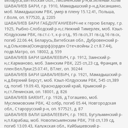
Беларусь,Витебская обл., Лиозненский р-н,м.Зеленый Холм
ШАВАЛИЕВ БАРИ, г.р. 1910, Мамадышский р-н,д.Хасаншино,
моб. Мамадышским РВК, умер в плену 15.12.41, Польша,
г.Воля, оп. 977520, д. 2205
ШАВАЛИЕВ БАРИ ГАБДУЛГАНИЕВИЧ-не к герою Белару, г.р.
1925, Рыбно-Слободский р-н,с.Нижний Тимерлек, моб. Кзыл-
Юлдузским РВК, гв.ст.с-т, к-р отд., 95 гв.сп,31 гв.сд,16 гв.ск,
погиб 22.06.44, Беларусь,Витебская обл., Дубровенский р-
н,д.Ольховка(Осиндорф)(орден Отеч.войны 2 ст.8.7.44),
подв.Матро, оп. 18002, д. 559
ШАВАЛИЕВ БАРИ ШАВАЛЕЕВИЧ, г.р. 1912, Заинский р-
н,с.Карманово, моб. Заинским РВК, 225 сп,23 сд, Франция, в
плен:Вел.Луки:25.07.41, ВТлег, оп. 30244
ШАВАЛИЕВ БАРИ ШАВАЛИЕВИЧ, г.р. 1921, Мамадышский р-
н,д.Верхний Берсут, моб. Кзыл-Юлдузским РВК, 545 сп,389
сд, погиб 19.09.43, Краснодарский край, Крымский р-
н,ст.Ленинская, оп. 18001, д. 826
ШАВАЛИЕВ БАЯЗИТ, г.р. 1926, д.Тогашево, моб.
Муслюмовским РВК, 42 олбр, погиб 05.44, Новгородская
обл., Старорусский р-н, оп. 977521, д. 87
ШАВАЛИЕВ ВАЛИ ШАВАЛЕЕВИЧ, г.р. 1903, Бугульминский р-
н,п.Карабаш, моб. Новописьмянским РВК, 718 сп,139 сд,
погиб 13.09.43, Калужская обл., Куйбышевский р-