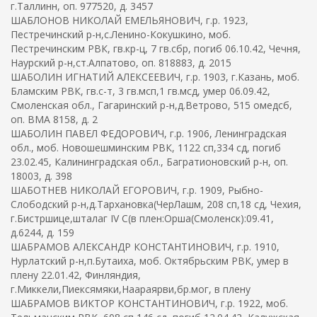
г.Таллинн, оп. 977520, д. 3457
ШАБЛОНОВ НИКОЛАЙ ЕМЕЛЬЯНОВИЧ, г.р. 1923,
Пестречинский р-н,с.Ленино-Кокушкино, моб.
Пестречинским РВК, гв.кр-ц, 7 гв.сбр, погиб 06.10.42, Чечня,
Наурский р-н,ст.Алпатово, оп. 818883, д. 2015
ШАБОЛИН ИГНАТИЙ АЛЕКСЕЕВИЧ, г.р. 1903, г.Казань, моб.
Бламским РВК, гв.с-т, 3 гв.мсп,1 гв.мсд, умер 06.09.42,
Смоленская обл., Гагаринский р-н,д.Ветрово, 515 омедсб,
оп. ВМА 8158, д. 2
ШАБОЛИН ПАВЕЛ ФЕДОРОВИЧ, г.р. 1906, Ленинградская
обл., моб. Новошешминским РВК, 1122 сп,334 сд, погиб
23.02.45, Калининградская обл., Багратионовский р-н, оп.
18003, д. 398
ШАБОТНЕВ НИКОЛАЙ ЕГОРОВИЧ, г.р. 1909, Рыбно-
Слободский р-н,д.Тархановка(ЧерЛашм, 208 сп,18 сд, Чехия,
г.Бистршице,шталаг IV C(в плен:Орша(Смоленск):09.41,
д.6244, д. 159
ШАБРАМОВ АЛЕКСАНДР КОНСТАНТИНОВИЧ, г.р. 1910,
Нурлатский р-н,п.Бутаиха, моб. Октябрьским РВК, умер в
плену 22.01.42, Финляндия,
г.Миккели,Пиексямяки,Наараярви,бр.мог, в плену
ШАБРАМОВ ВИКТОР КОНСТАНТИНОВИЧ, г.р. 1922, моб.