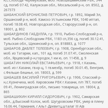
н,с.Слобода Черемуховая, моб. Новошешминским РВК, 344
сд, погиб 07.42, Калужская обл., Мосальский р-н, оп. 8502, д.
267373
ШАБАНСКИЙ БРОНИСЛАВ ПЕТРОВИЧ, г.р. 1892, Марий Эл,
Оршанский р-н, моб. Камско-Устьинским РВК, 1040 иптап,
погиб 18.08.43, Новгородская обл., Старорусский р-н, оп.
18001, д. 802
ШАБАРДИНОВ ГАБДУЛЛА, г.р. 1910, Рыбно-Слободский р-н,
моб. Рыбно-Слободским РВК, 1183 сп,356 сд, погиб 30.12.41,
Тульская обл., Щекинский р-н, оп. 818883, д. 1077
ШАБАРОВ ДАВЛЕТ ТЕЛЕЕВИЧ, г.р. 1908, Оренбургская обл.,
моб. из Татарии, кап., 101 ад, погиб 31.07.41, Смоленская
обл., Ярцевский р-н,городок,1 км ю, оп. 11458, д. 9
ШАБАТИН НИКОЛАЙ ЕВСТАФЬЕВИЧ, г.р. 1918, г.Казань,
моб. из г.Казани, гв.кр-ц, 1 гв.мехбр, погиб 30.01.45, Венгрия,
с.Фельше-Бешнье, оп. 18003, д. 599
ШАБАШЕВ ВАСИЛИЙ ГРИГОРЬЕВИЧ, г.р. 1906, Спасский р-
н,с.Кузнечиха, моб. Кировским РВК г.Казани, п/п 787, погиб
09.41, Ленинградская обл., письмо товарища, оп. 18004, д.
865
ШАБАШИХИН КИРИЛЛ СИДОРОВИЧ, г.р. 1902, Самарская
обл., д.Высокий Колок, моб. Шугуровским РВК, умер в плену
16.06.44, Германия, г.Альт-Древитц,шталаг III A(в