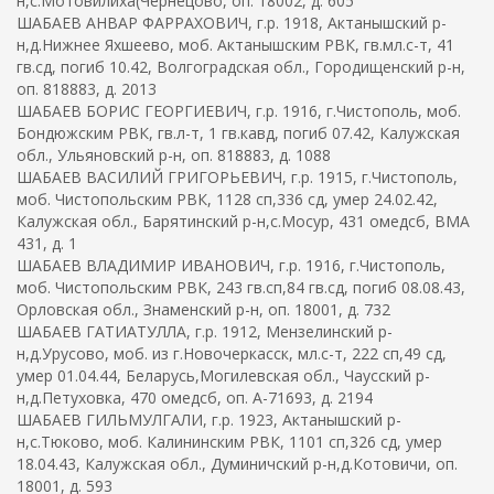
н,с.Мотовилиха(Чернецово, оп. 18002, д. 605
ШАБАЕВ АНВАР ФАРРАХОВИЧ, г.р. 1918, Актанышский р-
н,д.Нижнее Яхшеево, моб. Актанышским РВК, гв.мл.с-т, 41
гв.сд, погиб 10.42, Волгоградская обл., Городищенский р-н,
оп. 818883, д. 2013
ШАБАЕВ БОРИС ГЕОРГИЕВИЧ, г.р. 1916, г.Чистополь, моб.
Бондюжским РВК, гв.л-т, 1 гв.кавд, погиб 07.42, Калужская
обл., Ульяновский р-н, оп. 818883, д. 1088
ШАБАЕВ ВАСИЛИЙ ГРИГОРЬЕВИЧ, г.р. 1915, г.Чистополь,
моб. Чистопольским РВК, 1128 сп,336 сд, умер 24.02.42,
Калужская обл., Барятинский р-н,с.Мосур, 431 омедсб, ВМА
431, д. 1
ШАБАЕВ ВЛАДИМИР ИВАНОВИЧ, г.р. 1916, г.Чистополь,
моб. Чистопольским РВК, 243 гв.сп,84 гв.сд, погиб 08.08.43,
Орловская обл., Знаменский р-н, оп. 18001, д. 732
ШАБАЕВ ГАТИАТУЛЛА, г.р. 1912, Мензелинский р-
н,д.Урусово, моб. из г.Новочеркасск, мл.с-т, 222 сп,49 сд,
умер 01.04.44, Беларусь,Могилевская обл., Чаусский р-
н,д.Петуховка, 470 омедсб, оп. А-71693, д. 2194
ШАБАЕВ ГИЛЬМУЛГАЛИ, г.р. 1923, Актанышский р-
н,с.Тюково, моб. Калининским РВК, 1101 сп,326 сд, умер
18.04.43, Калужская обл., Думиничский р-н,д.Котовичи, оп.
18001, д. 593