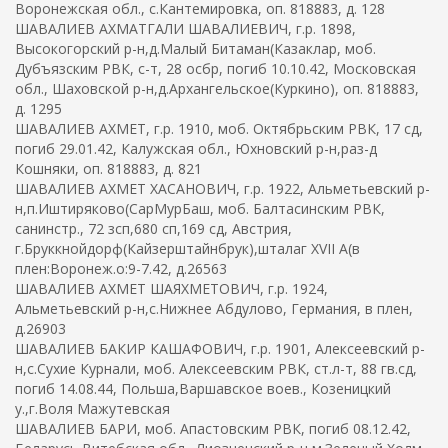
Воронежская обл., с.Кантемировка, оп. 818883, д. 128
ШАВАЛИЕВ АХМАТГАЛИ ШАВАЛИЕВИЧ, г.р. 1898,
Высокогорский р-н,д.Малый Битаман(Казаклар, моб.
Дубъязским РВК, с-т, 28 осбр, погиб 10.10.42, Московская
обл., Шаховской р-н,д.Архангельское(Куркино), оп. 818883,
д. 1295
ШАВАЛИЕВ АХМЕТ, г.р. 1910, моб. Октябрьским РВК, 17 сд,
погиб 29.01.42, Калужская обл., Юхновский р-н,раз-д
Кошняки, оп. 818883, д. 821
ШАВАЛИЕВ АХМЕТ ХАСАНОВИЧ, г.р. 1922, Альметьевский р-
н,п.Иштиряково(СарМурБаш, моб. Балтасинским РВК,
санинстр., 72 зсп,680 сп,169 сд, Австрия,
г.Бруккнойдорф(Кайзерштайнбрук),шталаг XVII A(в
плен:Воронеж.о:9-7.42, д.26563
ШАВАЛИЕВ АХМЕТ ШАЯХМЕТОВИЧ, г.р. 1924,
Альметьевский р-н,с.Нижнее Абдулово, Германия, в плен,
д.26903
ШАВАЛИЕВ БАКИР КАШАФОВИЧ, г.р. 1901, Алексеевский р-
н,с.Сухие Курнали, моб. Алексеевским РВК, ст.л-т, 88 гв.сд,
погиб 14.08.44, Польша,Варшавское воев., Козеницкий
у.,г.Воля Мажутевская
ШАВАЛИЕВ БАРИ, моб. Апастовским РВК, погиб 08.12.42,