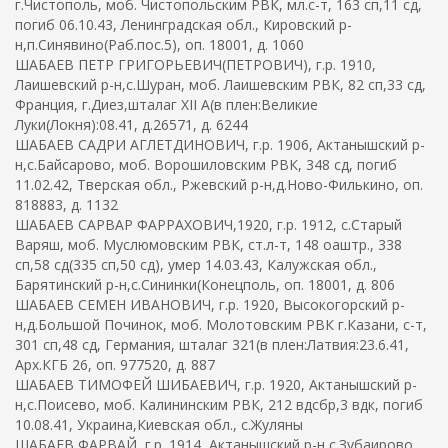
г.Чистополь, моб. Чистопольским РВК, мл.с-т, 163 сп,11 сд,
погиб 06.10.43, Ленинградская обл., Кировский р-
н,п.Синявино(Раб.пос.5), оп. 18001, д. 1060
ШАБАЕВ ПЕТР ГРИГОРЬЕВИЧ(ПЕТРОВИЧ), г.р. 1910,
Лаишевский р-н,с.Шуран, моб. Лаишевским РВК, 82 сп,33 сд,
Франция, г.Диез,шталаг XII A(в плен:Великие
Луки(Локня):08.41, д.26571, д. 6244
ШАБАЕВ САДРИ АГЛЕТДИНОВИЧ, г.р. 1906, Актанышский р-
н,с.Байсарово, моб. Ворошиловским РВК, 348 сд, погиб
11.02.42, Тверская обл., Ржевский р-н,д.Ново-Филькино, оп.
818883, д. 1132
ШАБАЕВ САРВАР ФАРРАХОВИЧ,1920, г.р. 1912, с.Старый
Варяш, моб. Муслюмовским РВК, ст.л-т, 148 оаштр., 338
сп,58 сд(335 сп,50 сд), умер 14.03.43, Калужская обл.,
Барятинский р-н,с.Сининки(Конецполь, оп. 18001, д. 806
ШАБАЕВ СЕМЕН ИВАНОВИЧ, г.р. 1920, Высокогорский р-
н,д.Большой Починок, моб. Молотовским РВК г.Казани, с-т,
301 сп,48 сд, Германия, шталаг 321(в плен:Латвия:23.6.41,
Арх.КГБ 26, оп. 977520, д. 887
ШАБАЕВ ТИМОФЕЙ ШИБАЕВИЧ, г.р. 1920, Актанышский р-
н,с.Поисево, моб. Калининским РВК, 212 вдсбр,3 вдк, погиб
10.08.41, Украина,Киевская обл., с.Жуляны
ШАБАЕВ ФАРВАЙ, г.р. 1914, Актанышский р-н,с.Зубаирово,