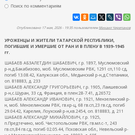
ж
р
Поиск по комментариям
а
м
н
Найти
а
и
ю
п
Опубликовано 17 мая, 2026 - 19:35 пользователем
Михаил Черепанов
о
УРОЖЕНЦЫ И ЖИТЕЛИ ТАТАРСКОЙ РЕСПУБЛИКИ,
и
ПОГИБШИЕ И УМЕРШИЕ ОТ РАН И В ПЛЕНУ В 1939-1945
с
гг.
к
ШАБАЕВ АБЗАЛЕТДИН ШАБАЕВИЧ, г.р. 1897, Муслюмовский
а
р-н,д.Бакабизово, моб. Муслюмовским РВК, 1291 сп,110 сд,
погиб 13.08.42, Калужская обл., Медынский р-н,д.Степаники,
оп. 818883, д. 233
ШАБАЕВ АЛЕКСАНДР ГРИГОРЬЕВИЧ, г.р. 1905, Лаишевский
р-н,с.Шуран, 33 сд, Франция, в плен:28-7.41, д.26572
ШАБАЕВ АЛЕКСАНДР ИВАНОВИЧ, г.р. 1921, Мензелинский р-
н, моб. Мензелинским РВК, гв.кр-ц, 68 гв.сп,23 гв.сд, погиб
29.04.42, Карелия, Лоухский р-н,кв.2454, оп. 818883, д. 211
ШАБАЕВ АЛЕКСАНДР МИХАЙЛОВИЧ, г.р. 1925,
п.Предтечино, моб. Чистопольским РВК, гв.мл.с-т, 243
гв.сп,84 гв.сд, погиб 02.05.44, Псковская обл., Невельский р-