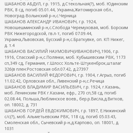
ШАБАНОВ АБДУЛ, г.р. 1915, д.Стекольная(?), моб. Юдинским
РВК, 8 сд, погиб 05.01.44, Украина,Житомирская обл.,
Новоград-Волынский р-н,с.Черница
ШАБАНОВ АЛЕКСАНДР ИВАНОВИЧ, г.р. 1924,
Новошешминский р-н,с.Слобода Черемуховая, моб. Борским
РВК Нижегородской, гв.л-т, погиб 07.09.44,
Украина,Львовская, Бусский р-н,с.Браткувке, оп. КП Нижег,
д. т.4
ШАБАНОВ ВАСИЛИЙ НАУМОВИЧ(ИВАНОВИЧ),1906, г.р.
1916, Спасский р-н,с.Полянки, моб. Кубышевским РВК, 1173
сп,349 сд, Германия, г.Шлосс Хольте-Штукенброк,шталаг
326(в плен:Ростовская обл.07.42, д.27397
ШАБАНОВ ВАСИЛИЙ ФЕДОРОВИЧ, г.р. 1904, г.Агрыз, погиб
11.02.42, Орловская обл., Ливенский р-н,с.Речица
ШАБАНОВ ВЛАДИМИР ВАСИЛЬЕВИЧ, г.р. 1924, г.Казань,
моб. Ленинским РВК г.Казани, ефр., 270 сп,58 сд, погиб
02.08.44, Польша,Люблинское воев., бер.р.Висла,д.Витков,
оп. 18002, д. 731
ШАБАНОВ ГОРДЕЙ ЕВДОКИМОВИЧ, г.р. 1897, Е.Нижинский
с/с(?), моб. Альметьевским РВК, 118 сд, погиб 05.03.43,
Смоленская обл., Сычевский р-н,д.Карпово, оп. 18001, д.
1031