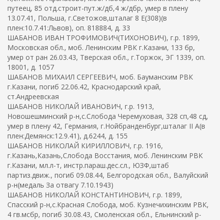
путеец, 85 отд.строит-пут.ж/дб,4 ж/дбр, умер в плену
13.07.41, Польша, г.Светожов,шталаг 8 E(308)(в
плен:10.7.41:Львов), оп. 818884, д. 33
ШАБАНОВ ИВАН ТРОФИМОВИЧ(ТИХОНОВИЧ), г.р. 1899,
Московская обл., моб. Ленинским РВК г.Казани, 133 бр,
умер от ран 26.03.43, Тверская обл., г.Торжок, ЭГ 1339, оп.
18001, д. 1057
ШАБАНОВ МИХАИЛ СЕРГЕЕВИЧ, моб. Бауманским РВК
г.Казани, погиб 22.06.42, Краснодарский край,
ст.Андреевская
ШАБАНОВ НИКОЛАЙ ИВАНОВИЧ, г.р. 1913,
Новошешминский р-н,с.Слобода Черемуховая, 328 сп,48 сд,
умер в плену 42, Германия, г.Нойбранденбург,шталаг II A(в
плен:Демянск:12.9.41), д.6244, д. 155
ШАБАНОВ НИКОЛАЙ КИРИЛЛОВИЧ, г.р. 1916,
г.Казань,Казань,Слобода Восстания, моб. Ленинским РВК
г.Казани, мл.л-т, инстр.параш.дес.сл., ЮЗФ,штаб
партиз.движ., погиб 09.08.44, Белгородская обл., Валуйский
р-н(медаль За отвагу 7.10.1943)
ШАБАНОВ НИКОЛАЙ КОНСТАНТИНОВИЧ, г.р. 1899,
Спасский р-н,с.Красная Слобода, моб. Кузнечихинским РВК,
4 гв.мсбр, погиб 30.08.43, Смоленская обл., Ельнинский р-