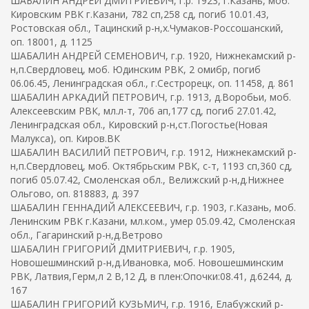
ШАБАЛИН АНДРЕЙ ДМИТРИЕВИЧ, г.р. 1923, г.Казань, моб.
Кировским РВК г.Казани, 782 сп,258 сд, погиб 10.01.43,
Ростовская обл., Тацинский р-н,х.Чумаков-Россошанский,
оп. 18001, д. 1125
ШАБАЛИН АНДРЕЙ СЕМЕНОВИЧ, г.р. 1920, Нижнекамский р-
н,п.Свердловец, моб. Юдинским РВК, 2 омибр, погиб
06.06.45, Ленинградская обл., г.Сестрорецк, оп. 11458, д. 861
ШАБАЛИН АРКАДИЙ ПЕТРОВИЧ, г.р. 1913, д.Воробьи, моб.
Алексеевским РВК, мл.л-т, 706 ап,177 сд, погиб 27.01.42,
Ленинградская обл., Кировский р-н,ст.Погостье(Новая
Малукса), оп. Киров.ВК
ШАБАЛИН ВАСИЛИЙ ПЕТРОВИЧ, г.р. 1912, Нижнекамский р-
н,п.Свердловец, моб. Октябрьским РВК, с-т, 1193 сп,360 сд,
погиб 05.07.42, Смоленская обл., Велижский р-н,д.Нижнее
Ольгово, оп. 818883, д. 397
ШАБАЛИН ГЕННАДИЙ АЛЕКСЕЕВИЧ, г.р. 1903, г.Казань, моб.
Ленинским РВК г.Казани, мл.ком., умер 05.09.42, Смоленская
обл., Гагаринский р-н,д.Ветрово
ШАБАЛИН ГРИГОРИЙ ДМИТРИЕВИЧ, г.р. 1905,
Новошешминский р-н,д.Ивановка, моб. Новошешминским
РВК, Латвия,Герм,л 2 В,12 Д, в плен:Опочки:08.41, д.6244, д.
167
ШАБАЛИН ГРИГОРИЙ КУЗЬМИЧ, г.р. 1916, Елабужский р-