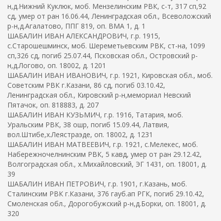
н,д.Нижний Куклюк, моб. Мензелинским РВК, с-т, 317 сп,92
сд, умер от ран 16.06.44, Ленинградская обл., Всеволожский
р-н,д.Агалатово, ППГ 819, оп. ВМА 1, д. 1
ШАБАЛИН ИВАН АЛЕКСАНДРОВИЧ, г.р. 1915,
с.Старошешминск, моб. Шереметьевским РВК, ст-на, 1099
сп,326 сд, погиб 25.07.44, Псковская обл., Островский р-
н,д.Логово, оп. 18002, д. 1201
ШАБАЛИН ИВАН ИВАНОВИЧ, г.р. 1921, Кировская обл., моб.
Советским РВК г.Казани, 86 сд, погиб 03.10.42,
Ленинградская обл., Кировский р-н,мемориал Невский
Пятачок, оп. 818883, д. 207
ШАБАЛИН ИВАН КУЗЬМИЧ, г.р. 1916, Татария, моб.
Уральским РВК, 38 ошр, погиб 15.09.44, Латвия,
вол.Штибе,х.Леястраэде, оп. 18002, д. 1231
ШАБАЛИН ИВАН МАТВЕЕВИЧ, г.р. 1921, с.Мелекес, моб.
Набережночелнинским РВК, 5 кавд, умер от ран 29.12.42,
Волгоградская обл., х.Михайловский, ЭГ 1431, оп. 18001, д.
39
ШАБАЛИН ИВАН ПЕТРОВИЧ, г.р. 1901, г.Казань, моб.
Сталинским РВК г.Казани, 376 гауб.ап РГК, погиб 29.10.42,
Смоленская обл., Дорогобужский р-н,д.Борки, оп. 18001, д.
320