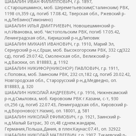
ШАБАЛИН ИВАН ФИЛИППОВИЧ, г.р. 1897,
с.Старошешминск, моб. Шереметьевским(Сталинским) РВК,
1198 сп,359 сд, погиб 17.08.42, Тверская обл., Ржевский р-
н,д.Лебзино(Тимонино)
ШАБАЛИН ИЛЬЯ ДМИТРИЕВИЧ, Новошешминский р-
н,п.Ивановка, моб. Чистопольским РВК, погиб 17.05.42,
Ленинградская обл., Киришский р-н,д.Липовик
ШАБАЛИН МИХАИЛ ИВАНОВИЧ, г.р. 1910, Марий Эл,
Сернурский р-н,с.Ерши, моб. Высокогорским РВК, 332 сд(322
сд), погиб 29.07.42, Смоленская обл., Велижский р-
н,д.Васюки, оп. 818883, д. 1192
ШАБАЛИН НИКИФОР(НИКОНОР) ПАВЛОВИЧ, г.р. 1911,
с.Поповка, моб. Заинским РВК, 232 сп,182 сд, погиб 20.02.42,
Новгородская обл., Старорусский р-н,д.Медведно, оп.
818883, д. 320
ШАБАЛИН НИКОЛАЙ АНДРЕЕВИЧ, г.р. 1916, Нижнекамский
р-н,д.Смыловка, моб. Кировским РВК г.Казани, с-т, 930
сп,256 сд, погиб 22.07.43, Ленинградская обл., Кировский р-
н,д.Вороново(ст.Назия), оп. 18001, д. 581
ШАБАЛИН НИКОЛАЙ ЕФИМОВИЧ, г.р. 1921, Заинский р-
н,д.Малый Батрас, 30 сп,48 сд;нем.жандарм,
Германия,Польша,Дания, в плен:Каунас:07.41, оп. 32922
ШАБАЛИН НИКОЛАЙ МАТВЕЕВИЧ, г.р. 1907, Тукаевский р-