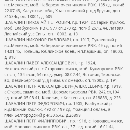
н,с.Мелекес, моб. Набережночелнинским РВК, 135 сд, погиб
22.07.43, Калужская обл., Хвастовичский р-н,д.Брусин, дон
31534с, оп. 18001, д. 609
ШАБАЛИН НИКОЛАЙ ПЕТРОВИЧ, г.р. 1924, с.Старый Куклюк,
моб. Елабужским РВК, 977 сп,270 сд, погиб 26.12.44, Латвия,
Лиепайский у.,с.Сины, оп. 18003, д. 13
ШАБАЛИН НИКОНОР ПАВЛОВИЧ, г.р. 1917, Тукаевский р-
н,с.Мелекес, моб. Набережночелнинским РВК, 49 сд, погиб
14.01.45, Польша,Люблинское воев., н.п.Каршниц, оп. 18003,
д. 810
ШАБАЛИН ПАВЕЛ АЛЕКСАНДРОВИЧ, г.р. 1924,
Нижнекамский р-н,с.Старошешминск, моб. Кукморским РВК,
ст.с-т, 134 гв.ап,64 гв.сд, умер 08.02.44, Эстония,Пировская
во, Везинбергский у.,д.Низы, 68 омедсб, оп. 18002, д. 191
ШАБАЛИН ПЕТР АЛЕКСАНДРОВИЧ(АЛЕКСЕЕВИЧ), г.р. 1919,
с.Старошешминск, моб. Шереметьевским РВК, 242 сп,104
сд, погиб 05.08.41, Карелия, с.Кестеньга, оп. 818883, д. 226
ШАБАЛИН ПЕТР ФЕДОРОВИЧ, г.р. 1905, Елабужский р-
н,д.Нижний Куклюк, 492 сп,199 сд, Франция,Голлан., в
плен:Белгородский р-н:30.6.42, д.26899
ШАБАЛИН ПЕТР ФИЛИППОВИЧ, г.р. 1916, с.Новошешминск,
моб. Новошешминским РВК, с-т, 371 сд, погиб 16.01.44,