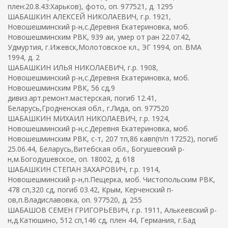
плен:20.8.43:Харьков), фото, оп. 977521, д. 1295
ШАБАШКИН АЛЕКСЕЙ НИКОЛАЕВИЧ, г.р. 1921,
Новошешминский р-н,с.Деревня Екатериновка, моб.
Новошешминским РВК, 939 аи, умер от ран 22.07.42,
Удмуртия, г.Ижевск,Молотовское кл., ЭГ 1994, оп. ВМА
1994, д. 2
ШАБАШКИН ИЛЬЯ НИКОЛАЕВИЧ, г.р. 1908,
Новошешминский р-н,с.Деревня Екатериновка, моб.
Новошешминским РВК, 56 сд,9
дивиз.арт.ремонт.мастерская, погиб 12.41,
Беларусь,Гродненская обл., г.Лида, оп. 977520
ШАБАШКИН МИХАИЛ НИКОЛАЕВИЧ, г.р. 1924,
Новошешминский р-н,с.Деревня Екатериновка, моб.
Новошешминским РВК, с-т, 207 тп,86 кавп(п/п 17252), погиб
25.06.44, Беларусь,Витебская обл., Богушевский р-
н,м.Богодушевское, оп. 18002, д. 618
ШАБАШКИН СТЕПАН ЗАХАРОВИЧ, г.р. 1914,
Новошешминский р-н,п.Пещерка, моб. Чистопольским РВК,
478 сп,320 сд, погиб 03.42, Крым, Керченский п-
ов,п.Владиславовка, оп. 977520, д. 255
ШАБАШОВ СЕМЕН ГРИГОРЬЕВИЧ, г.р. 1911, Алькеевский р-
н,д.Катюшино, 512 сп,146 сд, плен 44, Германия, г.Бад