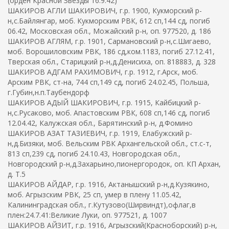
(орден Красной Звезды 16.9.42)
ШАКИРОВ АГЛИ ШАКИРОВИЧ, г.р. 1900, Кукморский р-
н,с.Байлянгар, моб. Кукморским РВК, 612 сп,144 сд, погиб
06.42, Московская обл., Можайский р-н, оп. 977520, д. 186
ШАКИРОВ АГЛЯМ, г.р. 1901, Сармановский р-н,с.Шигаево,
моб. Ворошиловским РВК, 186 сд,ком.1183, погиб 27.12.41,
Тверская обл., Старицкий р-н,д.Денисиха, оп. 818883, д. 328
ШАКИРОВ АДГАМ РАХИМОВИЧ, г.р. 1912, г.Арск, моб.
Арским РВК, ст-на, 744 сп,149 сд, погиб 24.02.45, Польша,
г.Губин,н.п.Таубендорф
ШАКИРОВ АДЫЙ ШАКИРОВИЧ, г.р. 1915, Кайбицкий р-
н,с.Русаково, моб. Апастовским РВК, 608 сп,146 сд, погиб
12.04.42, Калужская обл., Барятинский р-н, д.Фомино
ШАКИРОВ АЗАТ ТАЗИЕВИЧ, г.р. 1919, Елабужский р-
н,д.Бизяки, моб. Вельским РВК Архангельской обл., ст.с-т,
813 сп,239 сд, погиб 24.10.43, Новгородская обл.,
Новгородский р-н,д.Захарьино,пионергородок, оп. КП Архан,
д. Т.5
ШАКИРОВ АЙДАР, г.р. 1916, Актанышский р-н,д.Кузякино,
моб. Агрызским РВК, 25 сп, умер в плену 11.05.42,
Калининградская обл., г.Кутузово(Ширвиндт),офлаг,в
плен:24.7.41:Великие Луки, оп. 977521, д. 1007
ШАКИРОВ АЙЗИТ, г.р. 1916, Агрызский(Красноборский) р-н,