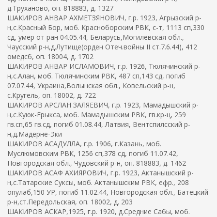
д.Труханово, оп. 818883, д. 1327
ШАКИРОВ АНВАР АХМЕТЗЯНОВИЧ, г.р. 1923, Агрызский р-
н,с.Красный Бор, моб. Красноборским РВК, с-т, 1113 сп,330
сд, умер от ран 04.05.44, Беларусь,Могилевская обл.,
Чаусский р-н,д.Лутище(орден Отеч.войны II ст.7.6.44), 412
омедсб, оп. 18004, д. 1702
ШАКИРОВ АНВАР ИСЛАМОВИЧ, г.р. 1926, Тюлячинский р-
н,с.Алан, моб. Тюлячинским РВК, 487 сп,143 сд, погиб
07.07.44, Украина,Волынская обл., Ковельский р-н,
с.Кругель, оп. 18002, д. 722
ШАКИРОВ АРСЛАН ЗАЛЯЕВИЧ, г.р. 1923, Мамадышский р-
н,с.Куюк-Ерыкса, моб. Мамадышским РВК, гв.кр-ц, 259
гв.сп,65 гв.сд, погиб 01.08.44, Латвия, Вентспилсский р-
н,д.Мадерне-Эки
ШАКИРОВ АСАДУЛЛА, г.р. 1906, г.Казань, моб.
Муслюмовским РВК, 1256 сп,378 сд, погиб 11.07.42,
Новгородская обл., Чудовский р-н, оп. 818883, д. 1462
ШАКИРОВ АСАФ АХИЯРОВИЧ, г.р. 1923, Актанышский р-
н,с.Татарские Суксы, моб. Актанышским РВК, ефр., 208
опулаб,150 УР, погиб 11.02.44, Новгородская обл., Батецкий
р-н,ст.Передольская, оп. 18002, д. 203
ШАКИРОВ АСКАР,1925, г.р. 1920, д.Средние Сабы, моб.