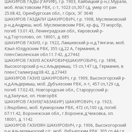
ШАКИРОВ ГАДЫ (ГАРИФ), г.р. 1903, Кайбицкий р-н,с.Мурали,
моб. Апастовским РВК, с-т, 1023 сп,307 сд, умер от ран
25.08.42, Оренбургская обл., г.Орск, ЭГ 3640
ШАКИРОВ ГАЗДАЛИ ШАКИРОВИЧ, г.р. 1908, Муслюмовский
р-н,д.Андрюш, моб. Муслюмовским РВК, кр-фц, 73 морсбр,
погиб 13.01.43, Ленинградская обл., Кировский р-
н,д.Тортолово, оп. 18001, д. 685
ШАКИРОВ ГАЗИЗ, г.р. 1922, Лаишевский р-н,д.Тянгачи, моб.
Кзыл-Юлдузским РВК, 355 сд,22 А, Германия, в
плен:Смоленская обл.11.7.42, д.27442
ШАКИРОВ ГАЗИЗ АСКАРОВИЧ(ШАКИРОВИЧ), г.р. 1898,
Высокогорский р-н,с.Альдермыш, 15 сп,147 сд, Германия, в
плен:Сталинград:08.42, д.27443
ШАКИРОВ ГАЗИЗ ШАКИРОВИЧ, г.р. 1909, Высокогорский р-
н,д.Альдермыш, моб. Дубъязским РВК, л-т, 457 сп,129 сд,
погиб 17.02.43, Новгородская обл., Старорусский р-
н,д.Залучье, оп. НовгорВК
ШАКИРОВ ГАЗИЗ(ГАБЗАБИР) ШАКИРОВИЧ, г.р. 1923,
с.Янцобино, моб. Кукморским РВК, 472 сп,100 сд, погиб
07.11.42, Воронежская обл., г.Воронеж,д.Чижовка, оп.
18001, д. 1142
ШАКИРОВ ГАЗИЗЯН ШАКИРОВИЧ, г.р. 1906, Высокогорский
р-н,Альдермышский с/с, моб. Дубъязским РВК, 305 сп,44 сд,