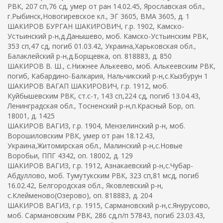
РВК, 207 сп,76 сд, умер от ран 14.02.45, Ярославская обл.,
г.Рыбинск,Новогиревское кл., ЭГ 3605, ВМА 3605, д. 1
ШАКИРОВ БУРГАН ШАКИРОВИЧ, г.р. 1902, Камско-
Устьинский р-н,д.Данышево, моб. Камско-Устьинским РВК,
353 сп,47 сд, погиб 01.03.42, Украина,Харьковская обл.,
Балаклейский р-н,д.Борщевка, оп. 818883, д. 850
ШАКИРОВ В. Ш., с.Нижнее Алькеево, моб. Алькеевским РВК,
погиб, Кабардино-Балкария, Нальчикский р-н,с.Кызбурун 1
ШАКИРОВ ВАГАП ШАКИРОВИЧ, г.р. 1912, моб.
Куйбышевским РВК, ст.с-т, 143 сп,224 сд, погиб 13.04.43,
Ленинградская обл., Тосненский р-н,п.Красный Бор, оп.
18001, д. 1425
ШАКИРОВ ВАГИЗ, г.р. 1904, Мензелинский р-н, моб.
Ворошиловским РВК, умер от ран 18.12.43,
Украина,Житомирская обл., Малинский р-н,с.Новые
Воробьи, ППГ 4342, оп. 18002, д. 129
ШАКИРОВ ВАГИЗ, г.р. 1912, Азнакаевский р-н,с.Чубар-
Абдуллово, моб. Тумутукским РВК, 323 сп,81 мсд, погиб
16.02.42, Белгородская обл., Яковлевский р-н,
с.Клейменово(Озерово), оп. 818883, д. 204
ШАКИРОВ ВАГИЗ, г.р. 1915, Сармановский р-н,с.Янурусово,
моб. Сармановским РВК, 286 сд,п/п 57843, погиб 23.03.43,