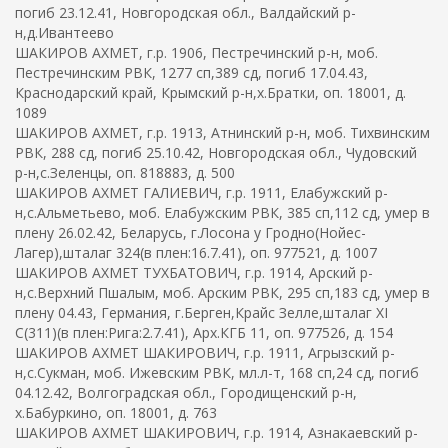
погиб 23.12.41, Новгородская обл., Валдайский р-
н,д.Ивантеево
ШАКИРОВ АХМЕТ, г.р. 1906, Пестречинский р-н, моб.
Пестречинским РВК, 1277 сп,389 сд, погиб 17.04.43,
Краснодарский край, Крымский р-н,х.Братки, оп. 18001, д.
1089
ШАКИРОВ АХМЕТ, г.р. 1913, Атнинский р-н, моб. Тихвинским
РВК, 288 сд, погиб 25.10.42, Новгородская обл., Чудовский
р-н,с.Зеленцы, оп. 818883, д. 500
ШАКИРОВ АХМЕТ ГАЛИЕВИЧ, г.р. 1911, Елабужский р-
н,с.Альметьево, моб. Елабужским РВК, 385 сп,112 сд, умер в
плену 26.02.42, Беларусь, г.Лосона у Гродно(Нойес-
Лагер),шталаг 324(в плен:16.7.41), оп. 977521, д. 1007
ШАКИРОВ АХМЕТ ТУХБАТОВИЧ, г.р. 1914, Арский р-
н,с.Верхний Пшалым, моб. Арским РВК, 295 сп,183 сд, умер в
плену 04.43, Германия, г.Берген,Крайс Зелле,шталаг XI
C(311)(в плен:Рига:2.7.41), Арх.КГБ 11, оп. 977526, д. 154
ШАКИРОВ АХМЕТ ШАКИРОВИЧ, г.р. 1911, Агрызский р-
н,с.Сукман, моб. Ижевским РВК, мл.л-т, 168 сп,24 сд, погиб
04.12.42, Волгоградская обл., Городищенский р-н,
х.Бабуркино, оп. 18001, д. 763
ШАКИРОВ АХМЕТ ШАКИРОВИЧ, г.р. 1914, Азнакаевский р-