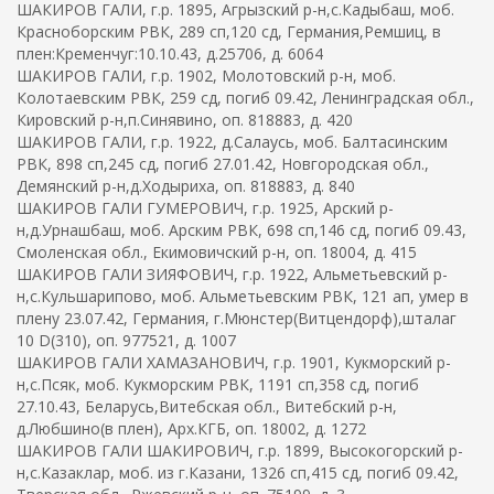
ШАКИРОВ ГАЛИ, г.р. 1895, Агрызский р-н,с.Кадыбаш, моб.
Красноборским РВК, 289 сп,120 сд, Германия,Ремшиц, в
плен:Кременчуг:10.10.43, д.25706, д. 6064
ШАКИРОВ ГАЛИ, г.р. 1902, Молотовский р-н, моб.
Колотаевским РВК, 259 сд, погиб 09.42, Ленинградская обл.,
Кировский р-н,п.Синявино, оп. 818883, д. 420
ШАКИРОВ ГАЛИ, г.р. 1922, д.Салаусь, моб. Балтасинским
РВК, 898 сп,245 сд, погиб 27.01.42, Новгородская обл.,
Демянский р-н,д.Ходыриха, оп. 818883, д. 840
ШАКИРОВ ГАЛИ ГУМЕРОВИЧ, г.р. 1925, Арский р-
н,д.Урнашбаш, моб. Арским РВК, 698 сп,146 сд, погиб 09.43,
Смоленская обл., Екимовичский р-н, оп. 18004, д. 415
ШАКИРОВ ГАЛИ ЗИЯФОВИЧ, г.р. 1922, Альметьевский р-
н,с.Кульшарипово, моб. Альметьевским РВК, 121 ап, умер в
плену 23.07.42, Германия, г.Мюнстер(Витцендорф),шталаг
10 D(310), оп. 977521, д. 1007
ШАКИРОВ ГАЛИ ХАМАЗАНОВИЧ, г.р. 1901, Кукморский р-
н,с.Псяк, моб. Кукморским РВК, 1191 сп,358 сд, погиб
27.10.43, Беларусь,Витебская обл., Витебский р-н,
д.Любшино(в плен), Арх.КГБ, оп. 18002, д. 1272
ШАКИРОВ ГАЛИ ШАКИРОВИЧ, г.р. 1899, Высокогорский р-
н,с.Казаклар, моб. из г.Казани, 1326 сп,415 сд, погиб 09.42,