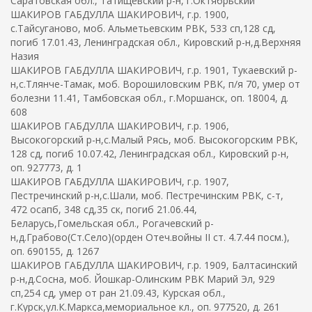
Саратовская обл., Татищевский р-н, г.Октябрьский
ШАКИРОВ ГАБДУЛЛА ШАКИРОВИЧ, г.р. 1900,
с.Тайсуганово, моб. Альметьевским РВК, 533 сп,128 сд,
погиб 17.01.43, Ленинградская обл., Кировский р-н,д.Верхняя
Назия
ШАКИРОВ ГАБДУЛЛА ШАКИРОВИЧ, г.р. 1901, Тукаевский р-
н,с.Тлянче-Тамак, моб. Ворошиловским РВК, п/я 70, умер от
болезни 11.41, Тамбовская обл., г.Моршанск, оп. 18004, д.
608
ШАКИРОВ ГАБДУЛЛА ШАКИРОВИЧ, г.р. 1906,
Высокогорский р-н,с.Малый Рясь, моб. Высокогорским РВК,
128 сд, погиб 10.07.42, Ленинградская обл., Кировский р-н,
оп. 927773, д. 1
ШАКИРОВ ГАБДУЛЛА ШАКИРОВИЧ, г.р. 1907,
Пестречинский р-н,с.Шали, моб. Пестречинским РВК, с-т,
472 осапб, 348 сд,35 ск, погиб 21.06.44,
Беларусь,Гомельская обл., Рогачевский р-
н,д.Грабово(Ст.Село)(орден Отеч.войны II ст. 4.7.44 посм.),
оп. 690155, д. 1267
ШАКИРОВ ГАБДУЛЛА ШАКИРОВИЧ, г.р. 1909, Балтасинский
р-н,д.Сосна, моб. Йошкар-Олинским РВК Марий Эл, 929
сп,254 сд, умер от ран 21.09.43, Курская обл.,
г.Курск,ул.К.Маркса,мемориальное кл., оп. 977520, д. 261