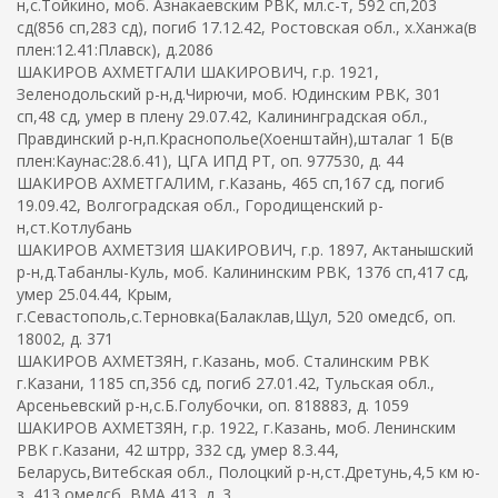
н,с.Тойкино, моб. Азнакаевским РВК, мл.с-т, 592 сп,203
сд(856 сп,283 сд), погиб 17.12.42, Ростовская обл., х.Ханжа(в
плен:12.41:Плавск), д.2086
ШАКИРОВ АХМЕТГАЛИ ШАКИРОВИЧ, г.р. 1921,
Зеленодольский р-н,д.Чирючи, моб. Юдинским РВК, 301
сп,48 сд, умер в плену 29.07.42, Калининградская обл.,
Правдинский р-н,п.Краснополье(Хоенштайн),шталаг 1 Б(в
плен:Каунас:28.6.41), ЦГА ИПД РТ, оп. 977530, д. 44
ШАКИРОВ АХМЕТГАЛИМ, г.Казань, 465 сп,167 сд, погиб
19.09.42, Волгоградская обл., Городищенский р-
н,ст.Котлубань
ШАКИРОВ АХМЕТЗИЯ ШАКИРОВИЧ, г.р. 1897, Актанышский
р-н,д.Табанлы-Куль, моб. Калининским РВК, 1376 сп,417 сд,
умер 25.04.44, Крым,
г.Севастополь,с.Терновка(Балаклав,Щул, 520 омедсб, оп.
18002, д. 371
ШАКИРОВ АХМЕТЗЯН, г.Казань, моб. Сталинским РВК
г.Казани, 1185 сп,356 сд, погиб 27.01.42, Тульская обл.,
Арсеньевский р-н,с.Б.Голубочки, оп. 818883, д. 1059
ШАКИРОВ АХМЕТЗЯН, г.р. 1922, г.Казань, моб. Ленинским
РВК г.Казани, 42 штрр, 332 сд, умер 8.3.44,
Беларусь,Витебская обл., Полоцкий р-н,ст.Дретунь,4,5 км ю-
з, 413 омедсб, ВМА 413, д. 3