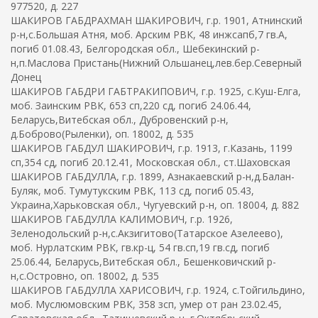
977520, д. 227
ШАКИРОВ ГАБДРАХМАН ШАКИРОВИЧ, г.р. 1901, Атнинский
р-н,с.Большая Атня, моб. Арским РВК, 48 инжсапб,7 гв.А,
погиб 01.08.43, Белгородская обл., Шебекинский р-
н,п.Маслова Пристань(Нижний Ольшанец,лев.бер.Северный
Донец
ШАКИРОВ ГАБДРИ ГАБТРАКИПОВИЧ, г.р. 1925, с.Куш-Елга,
моб. Заинским РВК, 653 сп,220 сд, погиб 24.06.44,
Беларусь,Витебская обл., Дубровенский р-н,
д.Боброво(Рыленки), оп. 18002, д. 535
ШАКИРОВ ГАБДУЛ ШАКИРОВИЧ, г.р. 1913, г.Казань, 1199
сп,354 сд, погиб 20.12.41, Московская обл., ст.Шаховская
ШАКИРОВ ГАБДУЛЛА, г.р. 1899, Азнакаевский р-н,д.Балан-
Буляк, моб. Тумутукским РВК, 113 сд, погиб 05.43,
Украина,Харьковская обл., Чугуевский р-н, оп. 18004, д. 882
ШАКИРОВ ГАБДУЛЛА КАЛИМОВИЧ, г.р. 1926,
Зеленодольский р-н,с.Акзигитово(Татарское Азелеево),
моб. Нурлатским РВК, гв.кр-ц, 54 гв.сп,19 гв.сд, погиб
25.06.44, Беларусь,Витебская обл., Бешенковичский р-
н,с.Островно, оп. 18002, д. 535
ШАКИРОВ ГАБДУЛЛА ХАРИСОВИЧ, г.р. 1924, с.Тойгильдино,
моб. Муслюмовским РВК, 358 зсп, умер от ран 23.02.45,