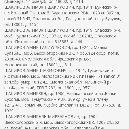
г.Вайнеде, 14 омедсб, оп. 18002, д. 1414
ШАКИРОВ АЛИМЗЯН ШАКИРОВИЧ, г.р. 1911, Буинский р-
н,с.Вольный Стан, моб. Буденновским РВК, 1023 сп,307 сд,
погиб 31.5.43, Орловская обл., Глазуновский р-н, д.Бузулук,
оп. 18001, д. 1154
ШАКИРОВ АЛИМЗЯН ШАКИРОВИЧ, г.р. 1919, Спасский р-н,
моб. Нурлатским РВК, 307 сд, погиб 12.02.42, Орловская
обл., Покровский р-н, оп. 818883, д. 446
ШАКИРОВ АМИР ГАЛИУЛЛОВИЧ, г.р. 1924, с.Малый
Сулабаш, моб. Высокогорским РВК, 4 осб,124 осбр, погиб
23.08.43, Смоленская обл., Ярцевский р-н,с-з
Новоникольский, оп. 18001, д. 811
ШАКИРОВ АМИР ШАКИРОВИЧ, г.р. 1921, Тукаевский р-
н,с.Кузкеево, моб. Молотовским РВК г.Казани, 71 зап.сп,31
зап.сбр, умер 10.12.42, Смоленская обл., Ильинский р-
н,п.Жарковский, ГПЭП 232, оп. 18001, д. 957
ШАКИРОВ АМИРЗЯН, г.р. 1906, Азнакаевский р-н,с.Банки-
Сухояш, моб. Тумутукским РВК, 309 сд, умер в плену
12.12.41, Германия, г.Ербке,шталаг 11 D(321), оп. 977520, д.
1929
ШАКИРОВ АМИРЬЯН МИРЗАЯНОВИЧ, г.р. 1904,
Высокогорский р-н, моб. Высокогорским РВК, 1208 сп,362
сд, погиб 04.08.42, Тверская обл., Нелидовский р-н,