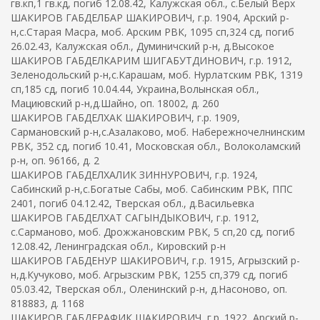
гв.кп,1 гв.кд, погиб 12.08.42, Калужская обл., с.Белый Верх
ШАКИРОВ ГАБДЕЛБАР ШАКИРОВИЧ, г.р. 1904, Арский р-
н,с.Старая Масра, моб. Арским РВК, 1095 сп,324 сд, погиб
26.02.43, Калужская обл., Думиничский р-н, д.Высокое
ШАКИРОВ ГАБДЕЛКАРИМ ШИГАБУТДИНОВИЧ, г.р. 1912,
Зеленодольский р-н,с.Карашам, моб. Нурлатским РВК, 1319
сп,185 сд, погиб 10.04.44, Украина,Волынская обл.,
Мациювский р-н,д.Шайно, оп. 18002, д. 260
ШАКИРОВ ГАБДЕЛХАК ШАКИРОВИЧ, г.р. 1909,
Сармановский р-н,с.Азалаково, моб. Набережночелнинским
РВК, 352 сд, погиб 10.41, Московская обл., Волоколамский
р-н, оп. 96166, д. 2
ШАКИРОВ ГАБДЕЛХАЛИК ЗИННУРОВИЧ, г.р. 1924,
Сабинский р-н,с.Богатые Сабы, моб. Сабинским РВК, ППС
2401, погиб 04.12.42, Тверская обл., д.Васильевка
ШАКИРОВ ГАБДЕЛХАТ САГЫНДЫКОВИЧ, г.р. 1912,
с.Сарманово, моб. Дрожжановским РВК, 5 сп,20 сд, погиб
12.08.42, Ленинградская обл., Кировский р-н
ШАКИРОВ ГАБДЕНУР ШАКИРОВИЧ, г.р. 1915, Агрызский р-
н,д.Кучуково, моб. Агрызским РВК, 1255 сп,379 сд, погиб
05.03.42, Тверская обл., Оленинский р-н, д.Насоново, оп.
818883, д. 1168
ШАКИРОВ ГАБДЕРАФИК ШАКИРОВИЧ, г.р. 1922, Арский р-