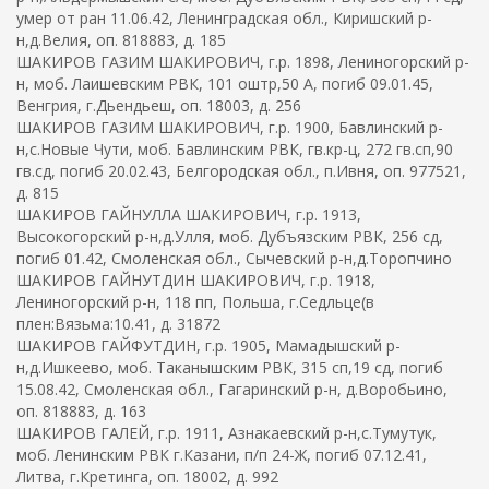
умер от ран 11.06.42, Ленинградская обл., Киришский р-
н,д.Велия, оп. 818883, д. 185
ШАКИРОВ ГАЗИМ ШАКИРОВИЧ, г.р. 1898, Лениногорский р-
н, моб. Лаишевским РВК, 101 оштр,50 А, погиб 09.01.45,
Венгрия, г.Дьендьеш, оп. 18003, д. 256
ШАКИРОВ ГАЗИМ ШАКИРОВИЧ, г.р. 1900, Бавлинский р-
н,с.Новые Чути, моб. Бавлинским РВК, гв.кр-ц, 272 гв.сп,90
гв.сд, погиб 20.02.43, Белгородская обл., п.Ивня, оп. 977521,
д. 815
ШАКИРОВ ГАЙНУЛЛА ШАКИРОВИЧ, г.р. 1913,
Высокогорский р-н,д.Улля, моб. Дубъязским РВК, 256 сд,
погиб 01.42, Смоленская обл., Сычевский р-н,д.Торопчино
ШАКИРОВ ГАЙНУТДИН ШАКИРОВИЧ, г.р. 1918,
Лениногорский р-н, 118 пп, Польша, г.Седльце(в
плен:Вязьма:10.41, д. 31872
ШАКИРОВ ГАЙФУТДИН, г.р. 1905, Мамадышский р-
н,д.Ишкеево, моб. Таканышским РВК, 315 сп,19 сд, погиб
15.08.42, Смоленская обл., Гагаринский р-н, д.Воробьино,
оп. 818883, д. 163
ШАКИРОВ ГАЛЕЙ, г.р. 1911, Азнакаевский р-н,с.Тумутук,
моб. Ленинским РВК г.Казани, п/п 24-Ж, погиб 07.12.41,
Литва, г.Кретинга, оп. 18002, д. 992