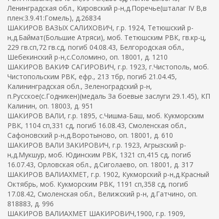
Ленинградская обл., Кировский р-н,д.Поречье(шталаг IV B,в
плен:3.9.41:Гомель), д.26834
ШАКИРОВ ВАЗЫХ САЛИХОВИЧ, г.р. 1924, Тетюшский р-
н,д.Баймат(Большие Атряси), моб. Тетюшским РВК, гв.кр-ц,
229 гв.сп,72 гв.сд, погиб 04.08.43, Белгородская обл.,
Шебекинский р-н,с.Соломино, оп. 18001, д. 1210
ШАКИРОВ ВАКИФ САГИРОВИЧ, г.р. 1923, г.Чистополь, моб.
Чистопольским РВК, ефр., 213 тбр, погиб 21.04.45,
Калининградская обл., Зеленоградский р-н,
п.Русское(с.Годникен)(медаль За боевые заслуги 29.1.45), КП
Калинин, оп. 18003, д. 951
ШАКИРОВ ВАЛИ, г.р. 1895, с.Чишма-Баш, моб. Кукморским
РВК, 1104 сп,331 сд, погиб 16.08.43, Смоленская обл.,
Сафоновский р-н,д.Воротыново, оп. 18001, д. 610
ШАКИРОВ ВАЛИ ЗАКИРОВИЧ, г.р. 1923, Агрызский р-
н,д.Мукшур, моб. Юдинским РВК, 1321 сп,415 сд, погиб
16.07.43, Орловская обл., д.Сиголаево, оп. 18001, д. 317
ШАКИРОВ ВАЛИАХМЕТ, г.р. 1902, Кукморский р-н,д.Красный
Октябрь, моб. Кукморским РВК, 1191 сп,358 сд, погиб
17.08.42, Смоленская обл., Велижский р-н, д.Гатчино, оп.
818883, д. 996
ШАКИРОВ ВАЛИАХМЕТ ШАКИРОВИЧ,1900, г.р. 1909,