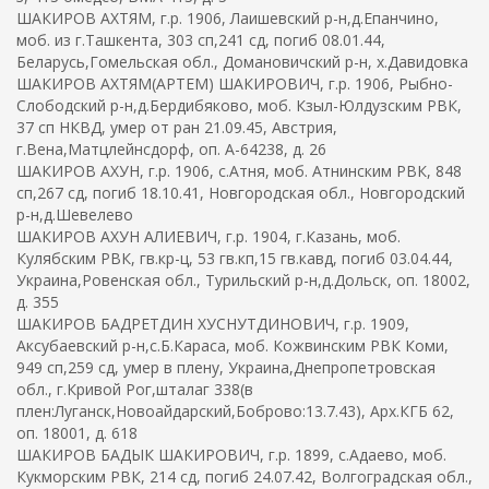
ШАКИРОВ АХТЯМ, г.р. 1906, Лаишевский р-н,д.Епанчино,
моб. из г.Ташкента, 303 сп,241 сд, погиб 08.01.44,
Беларусь,Гомельская обл., Домановичский р-н, х.Давидовка
ШАКИРОВ АХТЯМ(АРТЕМ) ШАКИРОВИЧ, г.р. 1906, Рыбно-
Слободский р-н,д.Бердибяково, моб. Кзыл-Юлдузским РВК,
37 сп НКВД, умер от ран 21.09.45, Австрия,
г.Вена,Матцлейнсдорф, оп. А-64238, д. 26
ШАКИРОВ АХУН, г.р. 1906, с.Атня, моб. Атнинским РВК, 848
сп,267 сд, погиб 18.10.41, Новгородская обл., Новгородский
р-н,д.Шевелево
ШАКИРОВ АХУН АЛИЕВИЧ, г.р. 1904, г.Казань, моб.
Кулябским РВК, гв.кр-ц, 53 гв.кп,15 гв.кавд, погиб 03.04.44,
Украина,Ровенская обл., Турильский р-н,д.Дольск, оп. 18002,
д. 355
ШАКИРОВ БАДРЕТДИН ХУСНУТДИНОВИЧ, г.р. 1909,
Аксубаевский р-н,с.Б.Караса, моб. Кожвинским РВК Коми,
949 сп,259 сд, умер в плену, Украина,Днепропетровская
обл., г.Кривой Рог,шталаг 338(в
плен:Луганск,Новоайдарский,Боброво:13.7.43), Арх.КГБ 62,
оп. 18001, д. 618
ШАКИРОВ БАДЫК ШАКИРОВИЧ, г.р. 1899, с.Адаево, моб.
Кукморским РВК, 214 сд, погиб 24.07.42, Волгоградская обл.,