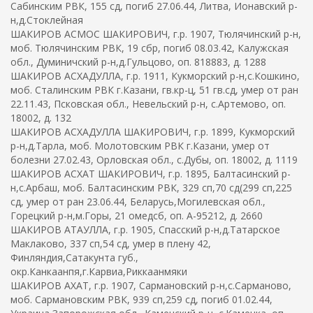
Сабинским РВК, 155 сд, погиб 27.06.44, Литва, Ионавский р-
н,д.Стоклейная
ШАКИРОВ АСМОС ШАКИРОВИЧ, г.р. 1907, Тюлячинский р-н,
моб. Тюлячинским РВК, 19 сбр, погиб 08.03.42, Калужская
обл., Думиничский р-н,д.Гульцово, оп. 818883, д. 1288
ШАКИРОВ АСХАДУЛЛА, г.р. 1911, Кукморский р-н,с.Кошкино,
моб. Сталинским РВК г.Казани, гв.кр-ц, 51 гв.сд, умер от ран
22.11.43, Псковская обл., Невельский р-н, с.Артемово, оп.
18002, д. 132
ШАКИРОВ АСХАДУЛЛА ШАКИРОВИЧ, г.р. 1899, Кукморский
р-н,д.Тарла, моб. Молотовским РВК г.Казани, умер от
болезни 27.02.43, Орловская обл., с.Дубы, оп. 18002, д. 1119
ШАКИРОВ АСХАТ ШАКИРОВИЧ, г.р. 1895, Балтасинский р-
н,с.Арбаш, моб. Балтасинским РВК, 329 сп,70 сд(299 сп,225
сд, умер от ран 23.06.44, Беларусь,Могилевская обл.,
Горецкий р-н,м.Горы, 21 омедсб, оп. А-95212, д. 2660
ШАКИРОВ АТАУЛЛА, г.р. 1905, Спасский р-н,д.Татарское
Маклаково, 337 сп,54 сд, умер в плену 42,
Финляндия,Сатакунта губ.,
окр.Канкаанпя,г.Карвиа,Риккаанмяки
ШАКИРОВ АХАТ, г.р. 1907, Сармановский р-н,с.Сарманово,
моб. Сармановским РВК, 939 сп,259 сд, погиб 01.02.44,