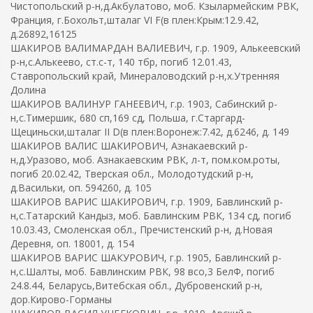
Чистопольский р-н,д.Акбулатово, моб. Кзылармейским РВК,
Франция, г.Бохольт,шталаг VI F(в плен:Крым:12.9.42,
д.26892,16125
ШАКИРОВ ВАЛИМАРДАН ВАЛИЕВИЧ, г.р. 1909, Алькеевский
р-н,с.Алькеево, ст.с-т, 140 тбр, погиб 12.01.43,
Ставропольский край, Минераловодский р-н,х.Утренняя
Долина
ШАКИРОВ ВАЛИНУР ГАНЕЕВИЧ, г.р. 1903, Сабинский р-
н,с.Тимершик, 680 сп,169 сд, Польша, г.Старгард-
Щециньски,шталаг II D(в плен:Воронеж:7.42, д.6246, д. 149
ШАКИРОВ ВАЛИС ШАКИРОВИЧ, Азнакаевский р-
н,д.Уразово, моб. Азнакаевским РВК, л-т, пом.ком.роты,
погиб 20.02.42, Тверская обл., Молодотудский р-н,
д.Васильки, оп. 594260, д. 105
ШАКИРОВ ВАРИС ШАКИРОВИЧ, г.р. 1909, Бавлинский р-
н,с.Татарский Кандыз, моб. Бавлинским РВК, 134 сд, погиб
10.03.43, Смоленская обл., Пречистенский р-н, д.Новая
Деревня, оп. 18001, д. 154
ШАКИРОВ ВАРИС ШАКУРОВИЧ, г.р. 1905, Бавлинский р-
н,с.Шалты, моб. Бавлинским РВК, 98 всо,3 БелФ, погиб
24.8.44, Беларусь,Витебская обл., Дубровенский р-н,
дор.Кирово-Горманы