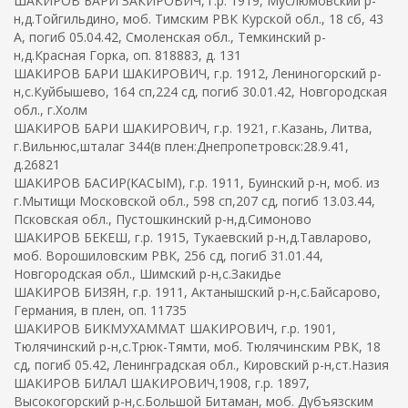
ШАКИРОВ БАРИ ЗАКИРОВИЧ, г.р. 1919, Муслюмовский р-
н,д.Тойгильдино, моб. Тимским РВК Курской обл., 18 сб, 43
А, погиб 05.04.42, Смоленская обл., Темкинский р-
н,д.Красная Горка, оп. 818883, д. 131
ШАКИРОВ БАРИ ШАКИРОВИЧ, г.р. 1912, Лениногорский р-
н,с.Куйбышево, 164 сп,224 сд, погиб 30.01.42, Новгородская
обл., г.Холм
ШАКИРОВ БАРИ ШАКИРОВИЧ, г.р. 1921, г.Казань, Литва,
г.Вильнюс,шталаг 344(в плен:Днепропетровск:28.9.41,
д.26821
ШАКИРОВ БАСИР(КАСЫМ), г.р. 1911, Буинский р-н, моб. из
г.Мытищи Московской обл., 598 сп,207 сд, погиб 13.03.44,
Псковская обл., Пустошкинский р-н,д.Симоново
ШАКИРОВ БЕКЕШ, г.р. 1915, Тукаевский р-н,д.Тавларово,
моб. Ворошиловским РВК, 256 сд, погиб 31.01.44,
Новгородская обл., Шимский р-н,с.Закидье
ШАКИРОВ БИЗЯН, г.р. 1911, Актанышский р-н,с.Байсарово,
Германия, в плен, оп. 11735
ШАКИРОВ БИКМУХАММАТ ШАКИРОВИЧ, г.р. 1901,
Тюлячинский р-н,с.Трюк-Тямти, моб. Тюлячинским РВК, 18
сд, погиб 05.42, Ленинградская обл., Кировский р-н,ст.Назия
ШАКИРОВ БИЛАЛ ШАКИРОВИЧ,1908, г.р. 1897,
Высокогорский р-н,с.Большой Битаман, моб. Дубъязским