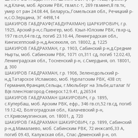
н,д.Клачи, моб. Арским РВК, гв.мл.с-т, 269 гв.минп,8 гв.тк,
умер от ран 24.08.44, Беларусь,Гомельская обл., Речицкий р-
н,с.О.Зерщина, ЭГ 4498,14
ШАКИРОВ ГАБДРАУФ(ГАБДУРАХМАН) ШАРКИРОВИЧ, г.р.
1925, Арский р-н,с.Пшенгер, моб. Кзыл-Юлским РВК, гв.кр-ц,
197 гв.сп,64 гв.сд, погиб 23.10.44, Ленинградская обл.,
Кингисеппский р-н,д.Ансекюля, оп. 18002, д. 1225
ШАКИРОВ ГАБДРАХМАН, г.р. 1903, Сабинский р-н,д.Средние
Нырты, моб. Сабинским РВК, 1071 сп,311 сд, погиб 12.02.43,
Ленинградская обл., Тосненский р-н, с.Смердыня, оп. 18001,
д. 300
ШАКИРОВ ГАБДРАХМАН, г.р. 1906, Зеленодольский р-
н,д.Татарское Исламово, моб. Нурлатским РВК, 438 сп;
Германия,Франция,Сельцы, г.Мюльберг на Эльбе,шталаг IV
B(в плен:Новгород-Северск:12.9.41, д.26534
ШАКИРОВ ГАБДРАХМАН ШАКИРОВИЧ, г.р. 1895,
с.Купербаш, моб. Арским РВК, ефр., 346 гв.сп,52 гв.сд, погиб
19.12.42, Волгоградская обл., Калачевский р-н,
ст.Кривомузгинская, оп. 18001, д. 720
ШАКИРОВ ГАБДРАХМАН ШАКИРОВИЧ, г.р. 1899, Сабинский
р-н,д.Мамалаево, моб. Сабинским РВК, 72 инжсапб,33 А,
погиб 09.43, Калужская обл., Спас-Деменский р-н, оп.