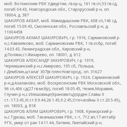
моб. Воткинским РВК Удмуртии, гв.кр-ц, 161 гв.сп,53 гв.сд,
погиб 04.43, Новгородская обл., Старорусский р-н, оп.
18004, д. 387
ШАКИРОВ АКБАР, моб. Мамадышским РВК, 608 сп,146 сд,
погиб 15.09.43, Смоленская обл., Рославльский р-н, д.
11004458
ШАКИРОВ АКМАЛ ШАКИРОВИЧ, г.р. 1916, Сармановский р-
н,с.Кавзияково, моб. Сармановским РВК, 1 гв.осбр, погиб
14.03.43, Ленинградская обл., Кировский р-н,
д.Поляки,ст.Жихарево, оп. 18001, д. 612
ШАКИРОВ АЛЕКСАНДР ЗАКИРОВИЧ, г.р. 1919,
Черемшанский р-н,с.Амирово, 195 сб, Польша,
г.Демблин,шталаг 307(в плен:Новгород:, оп. 31627
ШАКИРОВ АЛЕКСЕЙ ШАКИРОВИЧ, г.р. 1924, Сармановский
р-н,д.Азалаково, моб. Воскресенским РВК Московской обл.,
96 сп,406 сд(27 гв.мсбр), погиб 18.05.45, Чехия,Моравия,
Глучин р-н,с.Илешовице(Крановитц)(орден Славы II
ст.-17.3.45,III ст.9.9.44,26.1.45,9.2.45,Отеч.войны II ст.20.5.45),
оп. 18003, д. 818
ШАКИРОВ АЛИМ ШАКИРОВИЧ, г.р. 1908, Кукморский р-
н,с.Туркаш, моб. Таканышским РВК, с-т, 712 ап,17 иптабр
РГК, умер от ран 14.11.44, Латвия, Лиепайский р-н,