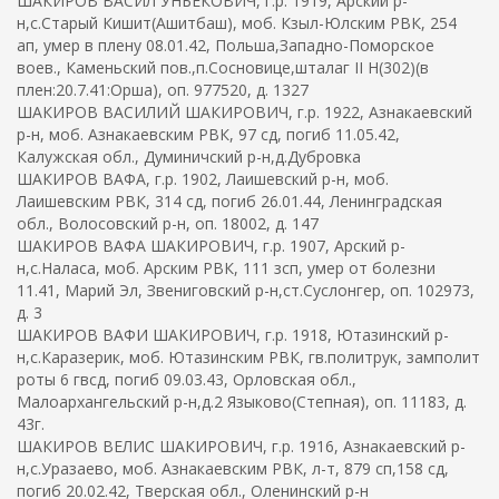
ШАКИРОВ ВАСИЛ УНБЕКОВИЧ, г.р. 1919, Арский р-
н,с.Старый Кишит(Ашитбаш), моб. Кзыл-Юлским РВК, 254
ап, умер в плену 08.01.42, Польша,Западно-Поморское
воев., Каменьский пов.,п.Сосновице,шталаг II H(302)(в
плен:20.7.41:Орша), оп. 977520, д. 1327
ШАКИРОВ ВАСИЛИЙ ШАКИРОВИЧ, г.р. 1922, Азнакаевский
р-н, моб. Азнакаевским РВК, 97 сд, погиб 11.05.42,
Калужская обл., Думиничский р-н,д.Дубровка
ШАКИРОВ ВАФА, г.р. 1902, Лаишевский р-н, моб.
Лаишевским РВК, 314 сд, погиб 26.01.44, Ленинградская
обл., Волосовский р-н, оп. 18002, д. 147
ШАКИРОВ ВАФА ШАКИРОВИЧ, г.р. 1907, Арский р-
н,с.Наласа, моб. Арским РВК, 111 зсп, умер от болезни
11.41, Марий Эл, Звениговский р-н,ст.Суслонгер, оп. 102973,
д. 3
ШАКИРОВ ВАФИ ШАКИРОВИЧ, г.р. 1918, Ютазинский р-
н,с.Каразерик, моб. Ютазинским РВК, гв.политрук, замполит
роты 6 гвсд, погиб 09.03.43, Орловская обл.,
Малоархангельский р-н,д.2 Языково(Степная), оп. 11183, д.
43г.
ШАКИРОВ ВЕЛИС ШАКИРОВИЧ, г.р. 1916, Азнакаевский р-
н,с.Уразаево, моб. Азнакаевским РВК, л-т, 879 сп,158 сд,
погиб 20.02.42, Тверская обл., Оленинский р-н