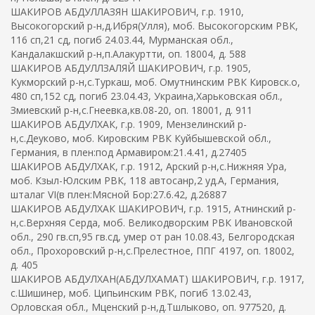
ШАКИРОВ АБДУЛЛАЗЯН ШАКИРОВИЧ, г.р. 1910,
Высокогорский р-н,д.Ибря(Улля), моб. Высокогорским РВК,
116 сп,21 сд, погиб 24.03.44, Мурманская обл.,
Кандалакшский р-н,п.Алакуртти, оп. 18004, д. 588
ШАКИРОВ АБДУЛЛЗАЛЯЙ ШАКИРОВИЧ, г.р. 1905,
Кукморский р-н,с.Туркаш, моб. Омутнинским РВК Кировск.о,
480 сп,152 сд, погиб 23.04.43, Украина,Харьковская обл.,
Змиевский р-н,с.Гнеевка,кв.08-20, оп. 18001, д. 911
ШАКИРОВ АБДУЛХАК, г.р. 1909, Мензелинский р-
н,с.Деуково, моб. Кировским РВК Куйбышевской обл.,
Германия, в плен:под Армавиром:21.4.41, д.27405
ШАКИРОВ АБДУЛХАК, г.р. 1912, Арский р-н,с.Нижняя Ура,
моб. Кзыл-Юлским РВК, 118 автосанр,2 уд.А, Германия,
шталаг VI(в плен:Мясной Бор:27.6.42, д.26887
ШАКИРОВ АБДУЛХАК ШАКИРОВИЧ, г.р. 1915, Атнинский р-
н,с.Верхняя Серда, моб. Великодворским РВК Ивановской
обл., 290 гв.сп,95 гв.сд, умер от ран 10.08.43, Белгородская
обл., Прохоровский р-н,с.Прелестное, ППГ 4197, оп. 18002,
д. 405
ШАКИРОВ АБДУЛХАН(АБДУЛХАМАТ) ШАКИРОВИЧ, г.р. 1917,
с.Шишинер, моб. Ципьинским РВК, погиб 13.02.43,
Орловская обл., Мценский р-н,д.Тшлыково, оп. 977520, д.