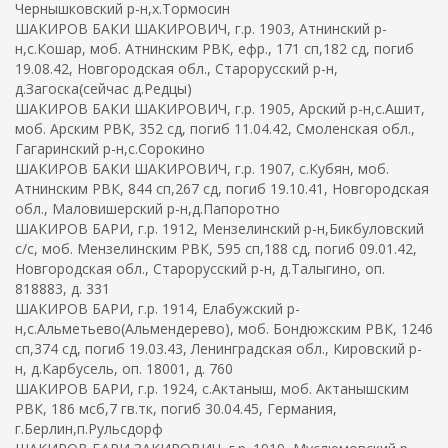
Чернышковский р-н,х.Тормосин
ШАКИРОВ БАКИ ШАКИРОВИЧ, г.р. 1903, Атнинский р-
н,с.Кошар, моб. Атнинским РВК, ефр., 171 сп,182 сд, погиб
19.08.42, Новгородская обл., Старорусский р-н,
д.Загоска(сейчас д.Редцы)
ШАКИРОВ БАКИ ШАКИРОВИЧ, г.р. 1905, Арский р-н,с.Ашит,
моб. Арским РВК, 352 сд, погиб 11.04.42, Смоленская обл.,
Гагаринский р-н,с.Сорокино
ШАКИРОВ БАКИ ШАКИРОВИЧ, г.р. 1907, с.Кубян, моб.
Атнинским РВК, 844 сп,267 сд, погиб 19.10.41, Новгородская
обл., Маловишерский р-н,д.Папоротно
ШАКИРОВ БАРИ, г.р. 1912, Мензелинский р-н,Бикбуловский
с/с, моб. Мензелинским РВК, 595 сп,188 сд, погиб 09.01.42,
Новгородская обл., Старорусский р-н, д.Талыгино, оп.
818883, д. 331
ШАКИРОВ БАРИ, г.р. 1914, Елабужский р-
н,с.Альметьево(Альмендерево), моб. Бондюжским РВК, 1246
сп,374 сд, погиб 19.03.43, Ленинградская обл., Кировский р-
н, д.Карбусель, оп. 18001, д. 760
ШАКИРОВ БАРИ, г.р. 1924, с.Актаныш, моб. Актанышским
РВК, 186 мсб,7 гв.тк, погиб 30.04.45, Германия,
г.Берлин,п.Рульсдорф