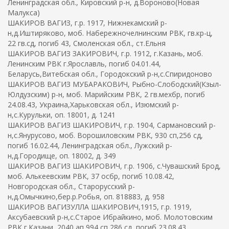
Ленинградская обл., Кировский р-н, д.Вороново(Новая
Малукса)
ШАКИРОВ ВАГИЗ, г.р. 1917, Нижнекамский р-
н,д.Иштиряково, моб. Набережночелнинским РВК, гв.кр-ц,
22 гв.сд, погиб 43, Смоленская обл., ст.Ельня
ШАКИРОВ ВАГИЗ ЗАКИРОВИЧ, г.р. 1912, г.Казань, моб.
Ленинским РВК г.Ярославль, погиб 04.01.44,
Беларусь,Витебская обл., Городокский р-н,с.Спиридоново
ШАКИРОВ ВАГИЗ МУБАРАКОВИЧ, Рыбно-Слободский(Кзыл-
Юлдузским) р-н, моб. Марийским РВК, 2 гв.мехбр, погиб
24.08.43, Украина,Харьковская обл., Изюмский р-
н,с.Курульки, оп. 18001, д. 1241
ШАКИРОВ ВАГИЗ ШАКИРОВИЧ, г.р. 1904, Сармановский р-
н,с.Янурусово, моб. Ворошиловским РВК, 930 сп,256 сд,
погиб 16.02.44, Ленинградская обл., Лужский р-
н,д.Городище, оп. 18002, д. 349
ШАКИРОВ ВАГИЗ ШАКИРОВИЧ, г.р. 1906, с.Чувашский Брод,
моб. Алькеевским РВК, 37 осбр, погиб 10.08.42,
Новгородская обл., Старорусский р-
н,д.Омычкино,бер.р.Робья, оп. 818883, д. 958
ШАКИРОВ ВАГИЗУЛЛА ШАКИРОВИЧ,1915, г.р. 1919,
Аксубаевский р-н,с.Старое Ибрайкино, моб. Молотовским
РВК г.Казани, 2040 ап,994 сп,286 сд, погиб 23.08.43,