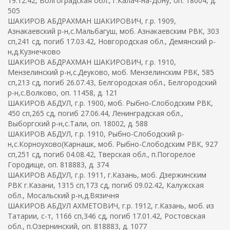
19.12.42, Волгоградская обл., г.Калач-на-Дону, оп. 18004, д.
505
ШАКИРОВ АБДРАХМАН ШАКИРОВИЧ, г.р. 1909,
Азнакаевский р-н,с.Мальбагуш, моб. Азнакаевским РВК, 303
сп,241 сд, погиб 17.03.42, Новгородская обл., Демянский р-
н,д.Кузнечково
ШАКИРОВ АБДРАХМАН ШАКИРОВИЧ, г.р. 1910,
Мензелинский р-н,с.Деуково, моб. Мензелинским РВК, 585
сп,213 сд, погиб 26.07.43, Белгородская обл., Белгородский
р-н,с.Волково, оп. 11458, д. 121
ШАКИРОВ АБДУЛ, г.р. 1900, моб. Рыбно-Слободским РВК,
450 сп,265 сд, погиб 27.06.44, Ленинградская обл.,
Выборгский р-н,с.Тали, оп. 18002, д. 588
ШАКИРОВ АБДУЛ, г.р. 1910, Рыбно-Слободский р-
н,с.Корноухово(Карнашк, моб. Рыбно-Слободским РВК, 927
сп,251 сд, погиб 04.08.42, Тверская обл., п.Погорелое
Городище, оп. 818883, д. 374
ШАКИРОВ АБДУЛ, г.р. 1911, г.Казань, моб. Дзержинским
РВК г.Казани, 1315 сп,173 сд, погиб 09.02.42, Калужская
обл., Мосальский р-н,д.Вязичня
ШАКИРОВ АБДУЛ АХМЕТОВИЧ, г.р. 1912, г.Казань, моб. из
Татарии, с-т, 1166 сп,346 сд, погиб 17.01.42, Ростовская
обл., п.Озернинский, оп. 818883, д. 1077