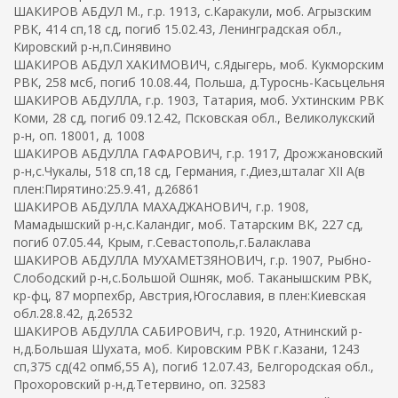
ШАКИРОВ АБДУЛ М., г.р. 1913, с.Каракули, моб. Агрызским
РВК, 414 сп,18 сд, погиб 15.02.43, Ленинградская обл.,
Кировский р-н,п.Синявино
ШАКИРОВ АБДУЛ ХАКИМОВИЧ, с.Ядыгерь, моб. Кукморским
РВК, 258 мсб, погиб 10.08.44, Польша, д.Туроснь-Касьцельня
ШАКИРОВ АБДУЛЛА, г.р. 1903, Татария, моб. Ухтинским РВК
Коми, 28 сд, погиб 09.12.42, Псковская обл., Великолукский
р-н, оп. 18001, д. 1008
ШАКИРОВ АБДУЛЛА ГАФАРОВИЧ, г.р. 1917, Дрожжановский
р-н,с.Чукалы, 518 сп,18 сд, Германия, г.Диез,шталаг XII A(в
плен:Пирятино:25.9.41, д.26861
ШАКИРОВ АБДУЛЛА МАХАДЖАНОВИЧ, г.р. 1908,
Мамадышский р-н,с.Каландиг, моб. Татарским ВК, 227 сд,
погиб 07.05.44, Крым, г.Севастополь,г.Балаклава
ШАКИРОВ АБДУЛЛА МУХАМЕТЗЯНОВИЧ, г.р. 1907, Рыбно-
Слободский р-н,с.Большой Ошняк, моб. Таканышским РВК,
кр-фц, 87 морпехбр, Австрия,Югославия, в плен:Киевская
обл.28.8.42, д.26532
ШАКИРОВ АБДУЛЛА САБИРОВИЧ, г.р. 1920, Атнинский р-
н,д.Большая Шухата, моб. Кировским РВК г.Казани, 1243
сп,375 сд(42 опмб,55 А), погиб 12.07.43, Белгородская обл.,
Прохоровский р-н,д.Тетервино, оп. 32583