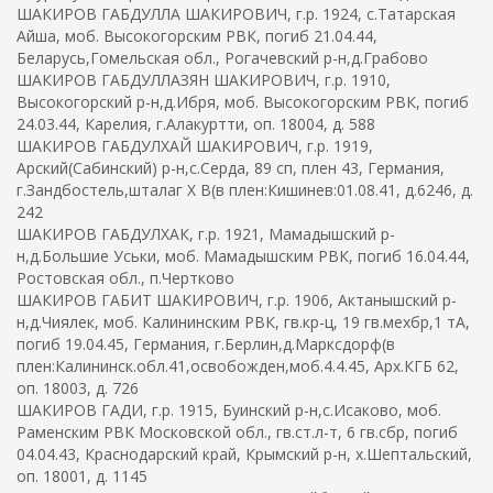
ШАКИРОВ ГАБДУЛЛА ШАКИРОВИЧ, г.р. 1924, с.Татарская
Айша, моб. Высокогорским РВК, погиб 21.04.44,
Беларусь,Гомельская обл., Рогачевский р-н,д.Грабово
ШАКИРОВ ГАБДУЛЛАЗЯН ШАКИРОВИЧ, г.р. 1910,
Высокогорский р-н,д.Ибря, моб. Высокогорским РВК, погиб
24.03.44, Карелия, г.Алакуртти, оп. 18004, д. 588
ШАКИРОВ ГАБДУЛХАЙ ШАКИРОВИЧ, г.р. 1919,
Арский(Сабинский) р-н,с.Серда, 89 сп, плен 43, Германия,
г.Зандбостель,шталаг X B(в плен:Кишинев:01.08.41, д.6246, д.
242
ШАКИРОВ ГАБДУЛХАК, г.р. 1921, Мамадышский р-
н,д.Большие Уськи, моб. Мамадышским РВК, погиб 16.04.44,
Ростовская обл., п.Чертково
ШАКИРОВ ГАБИТ ШАКИРОВИЧ, г.р. 1906, Актанышский р-
н,д.Чиялек, моб. Калининским РВК, гв.кр-ц, 19 гв.мехбр,1 тА,
погиб 19.04.45, Германия, г.Берлин,д.Марксдорф(в
плен:Калининск.обл.41,освобожден,моб.4.4.45, Арх.КГБ 62,
оп. 18003, д. 726
ШАКИРОВ ГАДИ, г.р. 1915, Буинский р-н,с.Исаково, моб.
Раменским РВК Московской обл., гв.ст.л-т, 6 гв.сбр, погиб
04.04.43, Краснодарский край, Крымский р-н, х.Шептальский,
оп. 18001, д. 1145