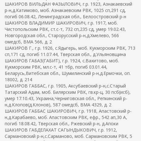
ШАКИРОВ ВИЛЬДАН ФАЗЫЛОВИЧ, г.р. 1923, Азнакаевский
р-н,д.Катимово, моб. Азнакаевским РВК, 1025 сп,291 сд,
погиб 06.08.42, Ленинградская обл., Белоостровский р-н
ШАКИРОВ ВЛАДИМИР ШАКИРОВИЧ, г.р. 1917, моб.
Чистопольским РВК, ст.с-т, 732 сп,235 сд, умер 19.02.43,
Новгородская обл., Старорусский р-н,д.Хмелево, 566
омедсб, ВМА 566, д. 2
ШАКИРОВ Г., г.р. 1926, с.Ядыгерь, моб. Кукморским РВК, 713
сп,171 сд, погиб 11.07.44, Тверская обл., д.Ульяновщина
ШАКИРОВ ГАБАЗ(ГАБИТ), г.р. 1924, с.Вахитово, моб.
Кукморским РВК, мл.с-т, 41 тбр, погиб 03.01.44,
Беларусь,Витебская обл., Шумилинский р-н,д.Ермочки, оп.
18002, д. 214
ШАКИРОВ ГАББАС, г.р. 1905, Аксубаевский р-н,с.Старый
Татарский Адам, моб. Билярским РВК, гв.кр-ц, 30 псб(исб),
умер 17.10.43, Украина,Черниговская обл., Репкинский р-
н,д.Клопов(д.Клонов), 587 омедсб, ВМА 4329, д. 2
ШАКИРОВ ГАББАС ШАКИРОВИЧ, г.р. 1918, Апастовский р-
н,д.Карабаево, моб. Апастовским РВК, ефр., 542 ап,30 А,
погиб 18.08.42, Тверская обл., Ржевский р-н, д.Апоки
ШАКИРОВ ГАБДЕЛАХАТ САГЫНДЫКОВИЧ, г.р. 1912,
Сармановский р-н,с.Сарманово, моб. Сармановским РВК, 5