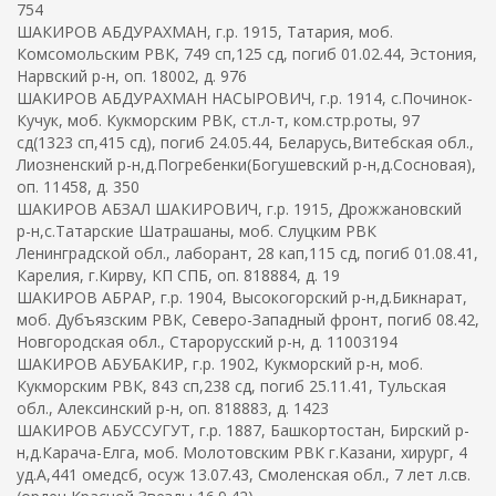
754
ШАКИРОВ АБДУРАХМАН, г.р. 1915, Татария, моб.
Комсомольским РВК, 749 сп,125 сд, погиб 01.02.44, Эстония,
Нарвский р-н, оп. 18002, д. 976
ШАКИРОВ АБДУРАХМАН НАСЫРОВИЧ, г.р. 1914, с.Починок-
Кучук, моб. Кукморским РВК, ст.л-т, ком.стр.роты, 97
сд(1323 сп,415 сд), погиб 24.05.44, Беларусь,Витебская обл.,
Лиозненский р-н,д.Погребенки(Богушевский р-н,д.Сосновая),
оп. 11458, д. 350
ШАКИРОВ АБЗАЛ ШАКИРОВИЧ, г.р. 1915, Дрожжановский
р-н,с.Татарские Шатрашаны, моб. Слуцким РВК
Ленинградской обл., лаборант, 28 кап,115 сд, погиб 01.08.41,
Карелия, г.Кирву, КП СПБ, оп. 818884, д. 19
ШАКИРОВ АБРАР, г.р. 1904, Высокогорский р-н,д.Бикнарат,
моб. Дубъязским РВК, Северо-Западный фронт, погиб 08.42,
Новгородская обл., Старорусский р-н, д. 11003194
ШАКИРОВ АБУБАКИР, г.р. 1902, Кукморский р-н, моб.
Кукморским РВК, 843 сп,238 сд, погиб 25.11.41, Тульская
обл., Алексинский р-н, оп. 818883, д. 1423
ШАКИРОВ АБУССУГУТ, г.р. 1887, Башкортостан, Бирский р-
н,д.Карача-Елга, моб. Молотовским РВК г.Казани, хирург, 4
уд.А,441 омедсб, осуж 13.07.43, Смоленская обл., 7 лет л.св.