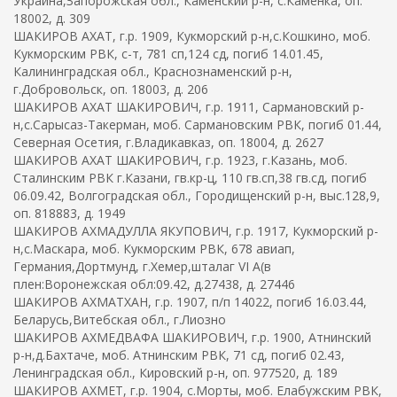
Украина,Запорожская обл., Каменский р-н, с.Каменка, оп.
18002, д. 309
ШАКИРОВ АХАТ, г.р. 1909, Кукморский р-н,с.Кошкино, моб.
Кукморским РВК, с-т, 781 сп,124 сд, погиб 14.01.45,
Калининградская обл., Краснознаменский р-н,
г.Добровольск, оп. 18003, д. 206
ШАКИРОВ АХАТ ШАКИРОВИЧ, г.р. 1911, Сармановский р-
н,с.Сарысаз-Такерман, моб. Сармановским РВК, погиб 01.44,
Северная Осетия, г.Владикавказ, оп. 18004, д. 2627
ШАКИРОВ АХАТ ШАКИРОВИЧ, г.р. 1923, г.Казань, моб.
Сталинским РВК г.Казани, гв.кр-ц, 110 гв.сп,38 гв.сд, погиб
06.09.42, Волгоградская обл., Городищенский р-н, выс.128,9,
оп. 818883, д. 1949
ШАКИРОВ АХМАДУЛЛА ЯКУПОВИЧ, г.р. 1917, Кукморский р-
н,с.Маскара, моб. Кукморским РВК, 678 авиап,
Германия,Дортмунд, г.Хемер,шталаг VI A(в
плен:Воронежская обл:09.42, д.27438, д. 27446
ШАКИРОВ АХМАТХАН, г.р. 1907, п/п 14022, погиб 16.03.44,
Беларусь,Витебская обл., г.Лиозно
ШАКИРОВ АХМЕДВАФА ШАКИРОВИЧ, г.р. 1900, Атнинский
р-н,д.Бахтаче, моб. Атнинским РВК, 71 сд, погиб 02.43,
Ленинградская обл., Кировский р-н, оп. 977520, д. 189
ШАКИРОВ АХМЕТ, г.р. 1904, с.Морты, моб. Елабужским РВК,