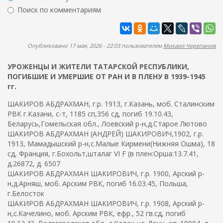
ж
р
Поиск по комментариям
а
м
н
Найти
а
и
ю
п
Опубликовано 17 мая, 2026 - 22:03 пользователем
Михаил Черепанов
о
УРОЖЕНЦЫ И ЖИТЕЛИ ТАТАРСКОЙ РЕСПУБЛИКИ,
и
ПОГИБШИЕ И УМЕРШИЕ ОТ РАН И В ПЛЕНУ В 1939-1945
с
гг.
к
ШАКИРОВ АБДРАХМАН, г.р. 1913, г.Казань, моб. Сталинским
а
РВК г.Казани, с-т, 1185 сп,356 сд, погиб 19.10.43,
Беларусь,Гомельская обл., Лоевский р-н,д.Старое Лютово
ШАКИРОВ АБДРАХМАН (АНДРЕЙ) ШАКИРОВИЧ,1902, г.р.
1913, Мамадышский р-н,с.Малые Кирмени(Нижняя Ошма), 18
сд, Франция, г.Бохольт,шталаг VI F (в плен:Орша:13.7.41,
д.26872, д. 6507
ШАКИРОВ АБДРАХМАН ШАКИРОВИЧ, г.р. 1900, Арский р-
н,д.Арняш, моб. Арским РВК, погиб 16.03.45, Польша,
г.Белосток
ШАКИРОВ АБДРАХМАН ШАКИРОВИЧ, г.р. 1908, Арский р-
н,с.Качелино, моб. Арским РВК, ефр., 52 гв.сд, погиб