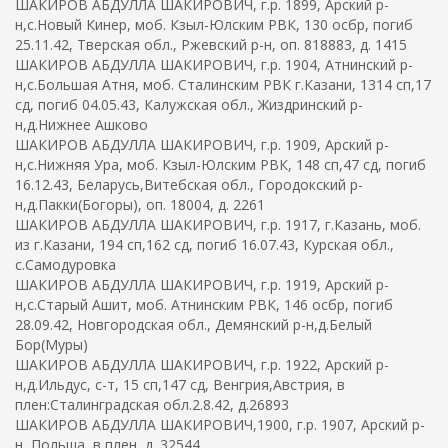
ШАКИРОВ АБДУЛЛА ШАКИРОВИЧ, г.р. 1899, Арский р-
н,с.Новый Кинер, моб. Кзыл-Юлским РВК, 130 осбр, погиб
25.11.42, Тверская обл., Ржевский р-н, оп. 818883, д. 1415
ШАКИРОВ АБДУЛЛА ШАКИРОВИЧ, г.р. 1904, Атнинский р-
н,с.Большая Атня, моб. Сталинским РВК г.Казани, 1314 сп,17
сд, погиб 04.05.43, Калужская обл., Жиздринский р-
н,д.Нижнее Ашково
ШАКИРОВ АБДУЛЛА ШАКИРОВИЧ, г.р. 1909, Арский р-
н,с.Нижняя Ура, моб. Кзыл-Юлским РВК, 148 сп,47 сд, погиб
16.12.43, Беларусь,Витебская обл., Городокский р-
н,д.Пакки(Богоры), оп. 18004, д. 2261
ШАКИРОВ АБДУЛЛА ШАКИРОВИЧ, г.р. 1917, г.Казань, моб.
из г.Казани, 194 сп,162 сд, погиб 16.07.43, Курская обл.,
с.Самодуровка
ШАКИРОВ АБДУЛЛА ШАКИРОВИЧ, г.р. 1919, Арский р-
н,с.Старый Ашит, моб. Атнинским РВК, 146 осбр, погиб
28.09.42, Новгородская обл., Демянский р-н,д.Белый
Бор(Муры)
ШАКИРОВ АБДУЛЛА ШАКИРОВИЧ, г.р. 1922, Арский р-
н,д.Ильдус, с-т, 15 сп,147 сд, Венгрия,Австрия, в
плен:Сталинградская обл.2.8.42, д.26893
ШАКИРОВ АБДУЛЛА ШАКИРОВИЧ,1900, г.р. 1907, Арский р-
н, Польша, в плен, д. 32544