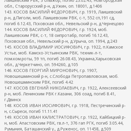
Лаишевским РВК, 3 олыжбр, погиб 23.02.43, Новгородская
обл., Старорусский р-н, д.Ужин, оп. 18001, д.1406
143. КОСОВ ВАСИЛИЙ ФЕДОРОВИЧ, г.р. 1919, Лаишевский
р-н, д.Пиголи, моб. Лаишевским РВК, с-т, 552 сп,191 сд,
погиб 6.12.43, Псковская обл., Невельский р-н, д.Чернецово
144. КОСОВ ВАСИЛИЙ ФЕДОРОВИЧ, г.р. 1924, моб.
Лаишевским РВК, с-т, 18 оипротабр, погиб 16.12.43,
Псковская обл., Невельский р-н, д.Урыча, оп. 1994, д.243
145. КОСОВ ВЛАДИМИР ИОСИФОВИЧ, г.р. 1922, п.Камское
Устье, моб. Камско-Устьинским РВК, техник-л-т,
пом.ком.роты, 59 тп, погиб 26.08.43, Украина,Харьковская
обл., д.Черкетчино, оп. 594260, д.105
146. КОСОВ ГЕОРГИЙ МИРОНОВИЧ, г.р. 1907,
Новошешминский р-н, с.Слобода Петропавловская, моб.
Новошешминским РВК, погиб 4.42
147. КОСОВ ЕВГЕНИЙ НИКОЛАЕВИЧ, г.р. 1922, Алексеевский
р-н, моб. Ленинским РВК г.Казани, 306 озад, погиб 8.41,
г.Двинск
148. КОСОВ ИВАН ИОСИФОВИЧ, г.р. 1918, Пестречинский р-
н, с.Сыреси, погиб 11.11.41
149. КОСОВ ИВАН КАЛИСТРАТОВИЧ, г.р. 1922, Кайбицкий р-
н, моб. Апастовским РВК, гв.л-т, 376 гап РГК, погиб 3.05.44,
Румыния, Баташанский у., д.Руженос, оп. 11458, д.509