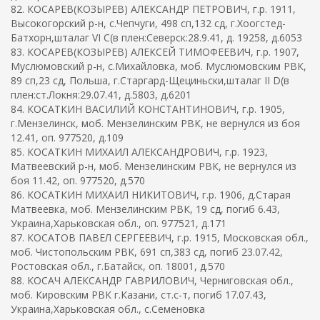
82. КОСАРЕВ(КОЗЫРЕВ) АЛЕКСАНДР ПЕТРОВИЧ, г.р. 1911,
Высокогорский р-н, с.Чепчуги, 498 сп,132 сд, г.Хоогстед-
Батхорн,шталаг VI C(в плен:Северск:28.9.41, д. 19258, д.6053
83. КОСАРЕВ(КОЗЫРЕВ) АЛЕКСЕЙ ТИМОФЕЕВИЧ, г.р. 1907,
Муслюмовский р-н, с.Михайловка, моб. Муслюмовским РВК,
89 сп,23 сд, Польша, г.Старгард-Щециньски,шталаг II D(в
плен:ст.Локня:29.07.41, д.5803, д.6201
84. КОСАТКИН ВАСИЛИЙ КОНСТАНТИНОВИЧ, г.р. 1905,
г.Мензелинск, моб. Мензелинским РВК, не вернулся из боя
12.41, оп. 977520, д.109
85. КОСАТКИН МИХАИЛ АЛЕКСАНДРОВИЧ, г.р. 1923,
Матвеевский р-н, моб. Мензелинским РВК, не вернулся из
боя 11.42, оп. 977520, д.570
86. КОСАТКИН МИХАИЛ НИКИТОВИЧ, г.р. 1906, д.Старая
Матвеевка, моб. Мензелинским РВК, 19 сд, погиб 6.43,
Украина,Харьковская обл., оп. 977521, д.171
87. КОСАТОВ ПАВЕЛ СЕРГЕЕВИЧ, г.р. 1915, Московская обл.,
моб. Чистопольским РВК, 691 сп,383 сд, погиб 23.07.42,
Ростовская обл., г.Батайск, оп. 18001, д.570
88. КОСАЧ АЛЕКСАНДР ГАВРИЛОВИЧ, Черниговская обл.,
моб. Кировским РВК г.Казани, ст.с-т, погиб 17.07.43,
Украина,Харьковская обл., с.Семеновка