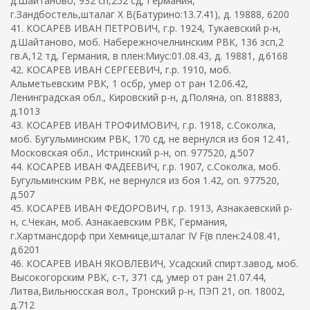
д.Шайтаново, 932 сп,252 сд, Германия,
г.Зандбостель,шталаг X B(Батурино:13.7.41), д. 19888, 6200
41. КОСАРЕВ ИВАН ПЕТРОВИЧ, г.р. 1924, Тукаевский р-н,
д.Шайтаново, моб. Набережночелнинским РВК, 136 зсп,2
гв.А,12 тд, Германия, в плен:Миус:01.08.43, д. 19881, д.6168
42. КОСАРЕВ ИВАН СЕРГЕЕВИЧ, г.р. 1910, моб.
Альметьевским РВК, 1 осбр, умер от ран 12.06.42,
Ленинградская обл., Кировский р-н, д.Поляна, оп. 818883,
д.1013
43. КОСАРЕВ ИВАН ТРОФИМОВИЧ, г.р. 1918, с.Соколка,
моб. Бугульминским РВК, 170 сд, не вернулся из боя 12.41,
Московская обл., Истринский р-н, оп. 977520, д.507
44. КОСАРЕВ ИВАН ФАДЕЕВИЧ, г.р. 1907, с.Соколка, моб.
Бугульминским РВК, не вернулся из боя 1.42, оп. 977520,
д.507
45. КОСАРЕВ ИВАН ФЕДОРОВИЧ, г.р. 1913, Азнакаевский р-
н, с.Чекан, моб. Азнакаевским РВК, Германия,
г.Хартмансдорф при Хемнице,шталаг IV F(в плен:24.08.41,
д.6201
46. КОСАРЕВ ИВАН ЯКОВЛЕВИЧ, Усадский спирт.завод, моб.
Высокогорским РВК, с-т, 371 сд, умер от ран 21.07.44,
Литва,Вильнюсская вол., Тронский р-н, ПЭП 21, оп. 18002,
д.712