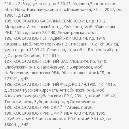
910 сп,243 сд, умер от ран 3.10.43, Украина,Запорожская
обл., Ново-Николаевский р-н, х.Михайловка, ХППГ 2067, оп.
18001, д.1281
185. КОСОЛАПОВ ВАСИЛИЙ СЕМЕНОВИЧ, г.р. 1912,
Мордовия, Атяшевский р-н, д.Кулясово, моб. Юдинским
РВК, 150 сд, погиб 2.02.40, Ленинградская обл.
186. КОСОЛАПОВ ГЕННАДИЙ ЯКИМОВИЧ, г.р. 1919,
г.Казань, моб. Молотовским РВК г.Казани, 1021 сп,307 сд,
умер от ран 13.03.42, Ленинградская обл., Волховский р-н,
д.Остров Октября, ППГ 815
187. КОСОЛАПОВ ГЕОРГИЙ ВАСИЛЬЕВИЧ, г.р. 1910,
Елабужский р-н, с.Танайка(Буа, с.Б.Фролово), моб.
Набережночелнинским РВК, 90 сп, в плен, Арх.КГБ, оп.
977521, д.47
188. КОСОЛАПОВ ГЕОРГИЙ ФЕДОРОВИЧ,1905, г.р. 1915,
д.Старая Русская Киреметь(Актюбинский р-н), моб.
Азнакаевским (Аксубаевским) РВК, 239 сд, погиб 1.09.42,
Тверская обл., Зубцовский р-н, д.Сковорухино
189. КОСОЛАПОВ ГРИГОРИЙ, г.Агрыз, погиб
190. КОСОЛАПОВ ГРИГОРИЙ ИВАНОВИЧ, г.р. 1905,
с.Кубассы, моб. Чистопольским РВК, погиб 2.01.42, оп.
18004, д.842