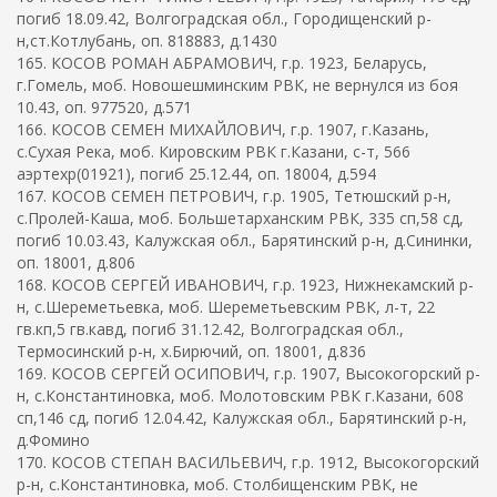
погиб 18.09.42, Волгоградская обл., Городищенский р-
н,ст.Котлубань, оп. 818883, д.1430
165. КОСОВ РОМАН АБРАМОВИЧ, г.р. 1923, Беларусь,
г.Гомель, моб. Новошешминским РВК, не вернулся из боя
10.43, оп. 977520, д.571
166. КОСОВ СЕМЕН МИХАЙЛОВИЧ, г.р. 1907, г.Казань,
с.Сухая Река, моб. Кировским РВК г.Казани, с-т, 566
аэртехр(01921), погиб 25.12.44, оп. 18004, д.594
167. КОСОВ СЕМЕН ПЕТРОВИЧ, г.р. 1905, Тетюшский р-н,
с.Пролей-Каша, моб. Большетарханским РВК, 335 сп,58 сд,
погиб 10.03.43, Калужская обл., Барятинский р-н, д.Сининки,
оп. 18001, д.806
168. КОСОВ СЕРГЕЙ ИВАНОВИЧ, г.р. 1923, Нижнекамский р-
н, с.Шереметьевка, моб. Шереметьевским РВК, л-т, 22
гв.кп,5 гв.кавд, погиб 31.12.42, Волгоградская обл.,
Термосинский р-н, х.Бирючий, оп. 18001, д.836
169. КОСОВ СЕРГЕЙ ОСИПОВИЧ, г.р. 1907, Высокогорский р-
н, с.Константиновка, моб. Молотовским РВК г.Казани, 608
сп,146 сд, погиб 12.04.42, Калужская обл., Барятинский р-н,
д.Фомино
170. КОСОВ СТЕПАН ВАСИЛЬЕВИЧ, г.р. 1912, Высокогорский
р-н, с.Константиновка, моб. Столбищенским РВК, не