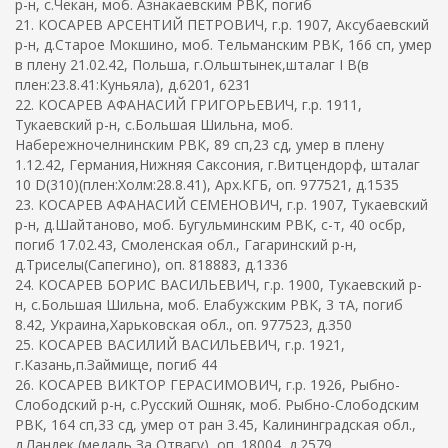
р-н, с.Чекан, моб. Азнакаевским РВК, погиб
21. КОСАРЕВ АРСЕНТИЙ ПЕТРОВИЧ, г.р. 1907, Аксубаевский
р-н, д.Старое Мокшино, моб. Тельманским РВК, 166 сп, умер
в плену 21.02.42, Польша, г.Ольштынек,шталаг I B(в
плен:23.8.41:Куньяла), д.6201, 6231
22. КОСАРЕВ АФАНАСИЙ ГРИГОРЬЕВИЧ, г.р. 1911,
Тукаевский р-н, с.Большая Шильна, моб.
Набережночелнинским РВК, 89 сп,23 сд, умер в плену
1.12.42, Германия,Нижняя Саксония, г.Витцендорф, шталаг
10 D(310)(плен:Холм:28.8.41), Арх.КГБ, оп. 977521, д.1535
23. КОСАРЕВ АФАНАСИЙ СЕМЕНОВИЧ, г.р. 1907, Тукаевский
р-н, д.Шайтаново, моб. Бугульминским РВК, с-т, 40 осбр,
погиб 17.02.43, Смоленская обл., Гагаринский р-н,
д.Триселы(Сапегино), оп. 818883, д.1336
24. КОСАРЕВ БОРИС ВАСИЛЬЕВИЧ, г.р. 1900, Тукаевский р-
н, с.Большая Шильна, моб. Елабужским РВК, 3 тА, погиб
8.42, Украина,Харьковская обл., оп. 977523, д.350
25. КОСАРЕВ ВАСИЛИЙ ВАСИЛЬЕВИЧ, г.р. 1921,
г.Казань,п.Займище, погиб 44
26. КОСАРЕВ ВИКТОР ГЕРАСИМОВИЧ, г.р. 1926, Рыбно-
Слободский р-н, с.Русский Ошняк, моб. Рыбно-Слободским
РВК, 164 сп,33 сд, умер от ран 3.45, Калининградская обл.,
д.Ландек (медаль За Отвагу), оп. 18004, д.2579