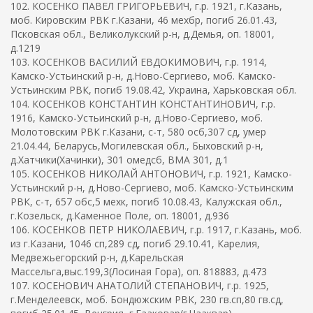
102. КОСЕНКО ПАВЕЛ ГРИГОРЬЕВИЧ, г.р. 1921, г.Казань,
моб. Кировским РВК г.Казани, 46 мехбр, погиб 26.01.43,
Псковская обл., Великолукский р-н, д.Демья, оп. 18001,
д.1219
103. КОСЕНКОВ ВАСИЛИЙ ЕВДОКИМОВИЧ, г.р. 1914,
Камско-Устьинский р-н, д.Ново-Сергиево, моб. Камско-
Устьинским РВК, погиб 19.08.42, Украина, Харьковская обл.
104. КОСЕНКОВ КОНСТАНТИН КОНСТАНТИНОВИЧ, г.р.
1916, Камско-Устьинский р-н, д.Ново-Сергиево, моб.
Молотовским РВК г.Казани, с-т, 580 осб,307 сд, умер
21.04.44, Беларусь,Могилевская обл., Быховский р-н,
д.Хатчики(Хачинки), 301 омедсб, ВМА 301, д.1
105. КОСЕНКОВ НИКОЛАЙ АНТОНОВИЧ, г.р. 1921, Камско-
Устьинский р-н, д.Ново-Сергиево, моб. Камско-Устьинским
РВК, с-т, 657 обс,5 мехк, погиб 10.08.43, Калужская обл.,
г.Козельск, д.Каменное Поле, оп. 18001, д.936
106. КОСЕНКОВ ПЕТР НИКОЛАЕВИЧ, г.р. 1917, г.Казань, моб.
из г.Казани, 1046 сп,289 сд, погиб 29.10.41, Карелия,
Медвежьегорский р-н, д.Карельская
Массельга,выс.199,3(Лосиная Гора), оп. 818883, д.473
107. КОСЕНОВИЧ АНАТОЛИЙ СТЕПАНОВИЧ, г.р. 1925,
г.Менделеевск, моб. Бондюжским РВК, 230 гв.сп,80 гв.сд,