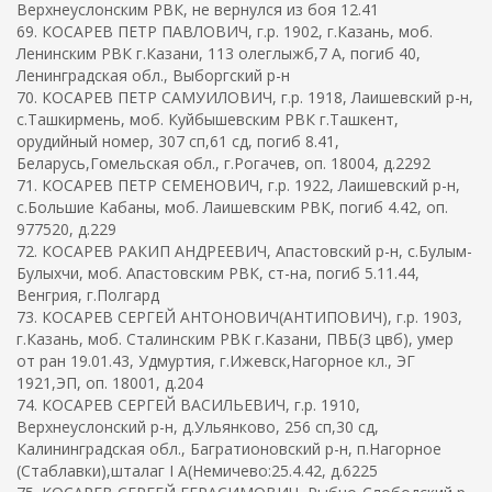
Верхнеуслонским РВК, не вернулся из боя 12.41
69. КОСАРЕВ ПЕТР ПАВЛОВИЧ, г.р. 1902, г.Казань, моб.
Ленинским РВК г.Казани, 113 олеглыжб,7 А, погиб 40,
Ленинградская обл., Выборгский р-н
70. КОСАРЕВ ПЕТР САМУИЛОВИЧ, г.р. 1918, Лаишевский р-н,
с.Ташкирмень, моб. Куйбышевским РВК г.Ташкент,
орудийный номер, 307 сп,61 сд, погиб 8.41,
Беларусь,Гомельская обл., г.Рогачев, оп. 18004, д.2292
71. КОСАРЕВ ПЕТР СЕМЕНОВИЧ, г.р. 1922, Лаишевский р-н,
с.Большие Кабаны, моб. Лаишевским РВК, погиб 4.42, оп.
977520, д.229
72. КОСАРЕВ РАКИП АНДРЕЕВИЧ, Апастовский р-н, с.Булым-
Булыхчи, моб. Апастовским РВК, ст-на, погиб 5.11.44,
Венгрия, г.Полгард
73. КОСАРЕВ СЕРГЕЙ АНТОНОВИЧ(АНТИПОВИЧ), г.р. 1903,
г.Казань, моб. Сталинским РВК г.Казани, ПВБ(3 цвб), умер
от ран 19.01.43, Удмуртия, г.Ижевск,Нагорное кл., ЭГ
1921,ЭП, оп. 18001, д.204
74. КОСАРЕВ СЕРГЕЙ ВАСИЛЬЕВИЧ, г.р. 1910,
Верхнеуслонский р-н, д.Ульянково, 256 сп,30 сд,
Калининградская обл., Багратионовский р-н, п.Нагорное
(Стаблавки),шталаг I A(Немичево:25.4.42, д.6225