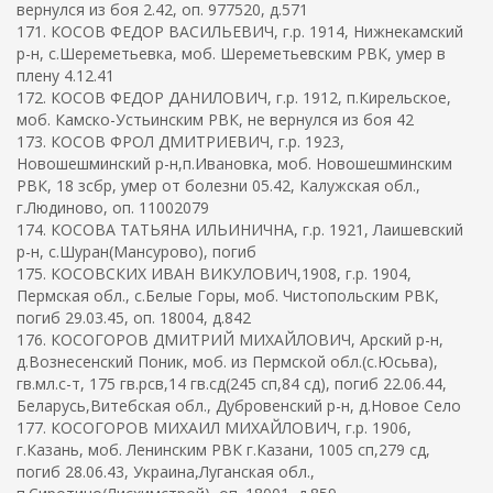
вернулся из боя 2.42, оп. 977520, д.571
171. КОСОВ ФЕДОР ВАСИЛЬЕВИЧ, г.р. 1914, Нижнекамский
р-н, с.Шереметьевка, моб. Шереметьевским РВК, умер в
плену 4.12.41
172. КОСОВ ФЕДОР ДАНИЛОВИЧ, г.р. 1912, п.Кирельское,
моб. Камско-Устьинским РВК, не вернулся из боя 42
173. КОСОВ ФРОЛ ДМИТРИЕВИЧ, г.р. 1923,
Новошешминский р-н,п.Ивановка, моб. Новошешминским
РВК, 18 зсбр, умер от болезни 05.42, Калужская обл.,
г.Людиново, оп. 11002079
174. КОСОВА ТАТЬЯНА ИЛЬИНИЧНА, г.р. 1921, Лаишевский
р-н, с.Шуран(Мансурово), погиб
175. КОСОВСКИХ ИВАН ВИКУЛОВИЧ,1908, г.р. 1904,
Пермская обл., с.Белые Горы, моб. Чистопольским РВК,
погиб 29.03.45, оп. 18004, д.842
176. КОСОГОРОВ ДМИТРИЙ МИХАЙЛОВИЧ, Арский р-н,
д.Вознесенский Поник, моб. из Пермской обл.(с.Юсьва),
гв.мл.с-т, 175 гв.рсв,14 гв.сд(245 сп,84 сд), погиб 22.06.44,
Беларусь,Витебская обл., Дубровенский р-н, д.Новое Село
177. КОСОГОРОВ МИХАИЛ МИХАЙЛОВИЧ, г.р. 1906,
г.Казань, моб. Ленинским РВК г.Казани, 1005 сп,279 сд,
погиб 28.06.43, Украина,Луганская обл.,