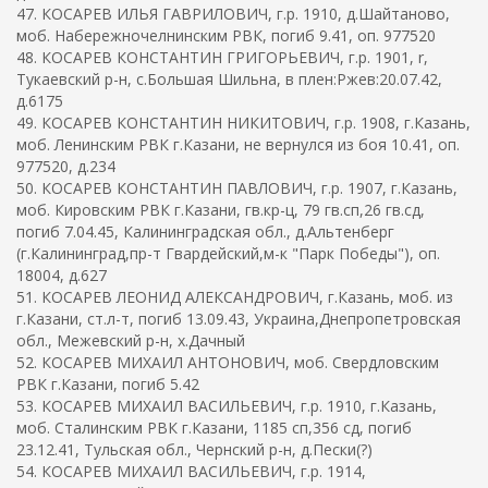
47. КОСАРЕВ ИЛЬЯ ГАВРИЛОВИЧ, г.р. 1910, д.Шайтаново,
моб. Набережночелнинским РВК, погиб 9.41, оп. 977520
48. КОСАРЕВ КОНСТАНТИН ГРИГОРЬЕВИЧ, г.р. 1901, r,
Тукаевский р-н, с.Большая Шильна, в плен:Ржев:20.07.42,
д.6175
49. КОСАРЕВ КОНСТАНТИН НИКИТОВИЧ, г.р. 1908, г.Казань,
моб. Ленинским РВК г.Казани, не вернулся из боя 10.41, оп.
977520, д.234
50. КОСАРЕВ КОНСТАНТИН ПАВЛОВИЧ, г.р. 1907, г.Казань,
моб. Кировским РВК г.Казани, гв.кр-ц, 79 гв.сп,26 гв.сд,
погиб 7.04.45, Калининградская обл., д.Альтенберг
(г.Калининград,пр-т Гвардейский,м-к "Парк Победы"), оп.
18004, д.627
51. КОСАРЕВ ЛЕОНИД АЛЕКСАНДРОВИЧ, г.Казань, моб. из
г.Казани, ст.л-т, погиб 13.09.43, Украина,Днепропетровская
обл., Межевский р-н, х.Дачный
52. КОСАРЕВ МИХАИЛ АНТОНОВИЧ, моб. Свердловским
РВК г.Казани, погиб 5.42
53. КОСАРЕВ МИХАИЛ ВАСИЛЬЕВИЧ, г.р. 1910, г.Казань,
моб. Сталинским РВК г.Казани, 1185 сп,356 сд, погиб
23.12.41, Тульская обл., Чернский р-н, д.Пески(?)
54. КОСАРЕВ МИХАИЛ ВАСИЛЬЕВИЧ, г.р. 1914,