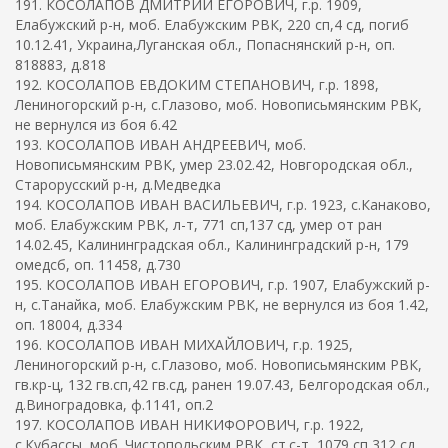
191. КОСОЛАПОВ ДМИТРИЙ ЕГОРОВИЧ, г.р. 1909,
Елабужский р-н, моб. Елабужским РВК, 220 сп,4 сд, погиб
10.12.41, Украина,Луганская обл., Попаснянский р-н, оп.
818883, д.818
192. КОСОЛАПОВ ЕВДОКИМ СТЕПАНОВИЧ, г.р. 1898,
Лениногорский р-н, с.Глазово, моб. Новописьмянским РВК,
не вернулся из боя 6.42
193. КОСОЛАПОВ ИВАН АНДРЕЕВИЧ, моб.
Новописьмянским РВК, умер 23.02.42, Новгородская обл.,
Старорусский р-н, д.Медведка
194. КОСОЛАПОВ ИВАН ВАСИЛЬЕВИЧ, г.р. 1923, с.Канаково,
моб. Елабужским РВК, л-т, 771 сп,137 сд, умер от ран
14.02.45, Калининградская обл., Калининградский р-н, 179
омедсб, оп. 11458, д.730
195. КОСОЛАПОВ ИВАН ЕГОРОВИЧ, г.р. 1907, Елабужский р-
н, с.Танайка, моб. Елабужским РВК, не вернулся из боя 1.42,
оп. 18004, д.334
196. КОСОЛАПОВ ИВАН МИХАЙЛОВИЧ, г.р. 1925,
Лениногорский р-н, с.Глазово, моб. Новописьмянским РВК,
гв.кр-ц, 132 гв.сп,42 гв.сд, ранен 19.07.43, Белгородская обл.,
д.Виноградовка, ф.1141, оп.2
197. КОСОЛАПОВ ИВАН НИКИФОРОВИЧ, г.р. 1922,
с.Кубассы, моб. Чистопольским РВК, ст.с-т, 1079 сп,312 сд,