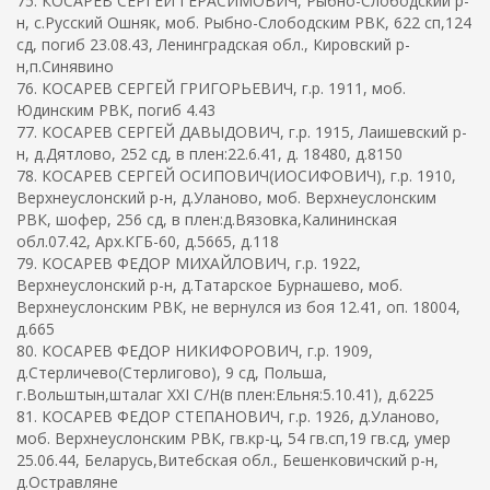
75. КОСАРЕВ СЕРГЕЙ ГЕРАСИМОВИЧ, Рыбно-Слободский р-
н, с.Русский Ошняк, моб. Рыбно-Слободским РВК, 622 сп,124
сд, погиб 23.08.43, Ленинградская обл., Кировский р-
н,п.Синявино
76. КОСАРЕВ СЕРГЕЙ ГРИГОРЬЕВИЧ, г.р. 1911, моб.
Юдинским РВК, погиб 4.43
77. КОСАРЕВ СЕРГЕЙ ДАВЫДОВИЧ, г.р. 1915, Лаишевский р-
н, д.Дятлово, 252 сд, в плен:22.6.41, д. 18480, д.8150
78. КОСАРЕВ СЕРГЕЙ ОСИПОВИЧ(ИОСИФОВИЧ), г.р. 1910,
Верхнеуслонский р-н, д.Уланово, моб. Верхнеуслонским
РВК, шофер, 256 сд, в плен:д.Вязовка,Калининская
обл.07.42, Арх.КГБ-60, д.5665, д.118
79. КОСАРЕВ ФЕДОР МИХАЙЛОВИЧ, г.р. 1922,
Верхнеуслонский р-н, д.Татарское Бурнашево, моб.
Верхнеуслонским РВК, не вернулся из боя 12.41, оп. 18004,
д.665
80. КОСАРЕВ ФЕДОР НИКИФОРОВИЧ, г.р. 1909,
д.Стерличево(Стерлигово), 9 сд, Польша,
г.Вольштын,шталаг XXI C/H(в плен:Ельня:5.10.41), д.6225
81. КОСАРЕВ ФЕДОР СТЕПАНОВИЧ, г.р. 1926, д.Уланово,
моб. Верхнеуслонским РВК, гв.кр-ц, 54 гв.сп,19 гв.сд, умер
25.06.44, Беларусь,Витебская обл., Бешенковичский р-н,
д.Остравляне