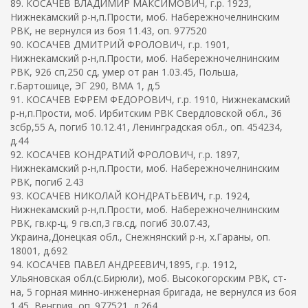
89. КОСАЧЕВ ВЛАДИМИР МАКСИМОВИЧ, г.р. 1923,
Нижнекамский р-н,п.Прости, моб. Набережночелнинским
РВК, не вернулся из боя 11.43, оп. 977520
90. КОСАЧЕВ ДМИТРИЙ ФРОЛОВИЧ, г.р. 1901,
Нижнекамский р-н,п.Прости, моб. Набережночелнинским
РВК, 926 сп,250 сд, умер от ран 1.03.45, Польша,
г.Бартошице, ЭГ 290, ВМА 1, д.5
91. КОСАЧЕВ ЕФРЕМ ФЕДОРОВИЧ, г.р. 1910, Нижнекамский
р-н,п.Прости, моб. Ирбитским РВК Свердловской обл., 36
зсбр,55 А, погиб 10.12.41, Ленинградская обл., оп. 454234,
д.44
92. КОСАЧЕВ КОНДРАТИЙ ФРОЛОВИЧ, г.р. 1897,
Нижнекамский р-н,п.Прости, моб. Набережночелнинским
РВК, погиб 2.43
93. КОСАЧЕВ НИКОЛАЙ КОНДРАТЬЕВИЧ, г.р. 1924,
Нижнекамский р-н,п.Прости, моб. Набережночелнинским
РВК, гв.кр-ц, 9 гв.сп,3 гв.сд, погиб 30.07.43,
Украина,Донецкая обл., Снежнянский р-н, х.Гараны, оп.
18001, д.692
94. КОСАЧЕВ ПАВЕЛ АНДРЕЕВИЧ,1895, г.р. 1912,
Ульяновская обл.(с.Бирюли), моб. Высокогорским РВК, ст-
на, 5 горная минно-инженерная бригада, не вернулся из боя
1.45, Венгрия, оп. 977521, д.264