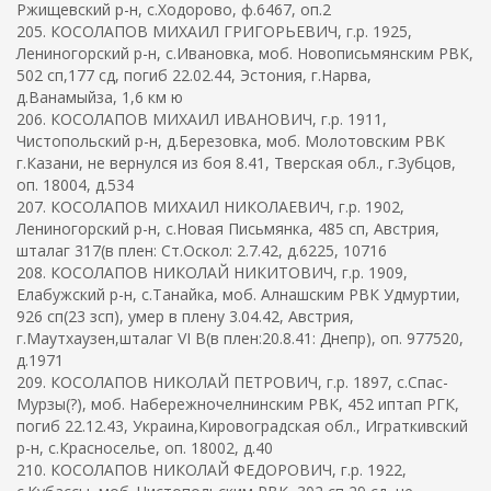
Ржищевский р-н, с.Ходорово, ф.6467, оп.2
205. КОСОЛАПОВ МИХАИЛ ГРИГОРЬЕВИЧ, г.р. 1925,
Лениногорский р-н, с.Ивановка, моб. Новописьмянским РВК,
502 сп,177 сд, погиб 22.02.44, Эстония, г.Нарва,
д.Ванамыйза, 1,6 км ю
206. КОСОЛАПОВ МИХАИЛ ИВАНОВИЧ, г.р. 1911,
Чистопольский р-н, д.Березовка, моб. Молотовским РВК
г.Казани, не вернулся из боя 8.41, Тверская обл., г.Зубцов,
оп. 18004, д.534
207. КОСОЛАПОВ МИХАИЛ НИКОЛАЕВИЧ, г.р. 1902,
Лениногорский р-н, с.Новая Письмянка, 485 сп, Австрия,
шталаг 317(в плен: Ст.Оскол: 2.7.42, д.6225, 10716
208. КОСОЛАПОВ НИКОЛАЙ НИКИТОВИЧ, г.р. 1909,
Елабужский р-н, с.Танайка, моб. Алнашским РВК Удмуртии,
926 сп(23 зсп), умер в плену 3.04.42, Австрия,
г.Маутхаузен,шталаг VI B(в плен:20.8.41: Днепр), оп. 977520,
д.1971
209. КОСОЛАПОВ НИКОЛАЙ ПЕТРОВИЧ, г.р. 1897, с.Спас-
Мурзы(?), моб. Набережночелнинским РВК, 452 иптап РГК,
погиб 22.12.43, Украина,Кировоградская обл., Играткивский
р-н, с.Красноселье, оп. 18002, д.40
210. КОСОЛАПОВ НИКОЛАЙ ФЕДОРОВИЧ, г.р. 1922,