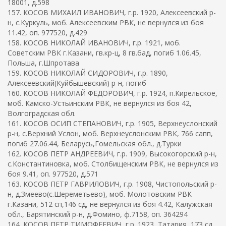
18001, д.598
157. КОСОВ МИХАИЛ ИВАНОВИЧ, г.р. 1920, Алексеевский р-
н, с.Куркуль, моб. Алексеевским РВК, не вернулся из боя
11.42, оп. 977520, д.429
158. КОСОВ НИКОЛАЙ ИВАНОВИЧ, г.р. 1921, моб.
Советским РВК г.Казани, гв.кр-ц, 8 гв.бад, погиб 1.06.45,
Польша, г.Шпротава
159. КОСОВ НИКОЛАЙ СИДОРОВИЧ, г.р. 1890,
Алексеевский(Куйбышевский) р-н, погиб
160. КОСОВ НИКОЛАЙ ФЕДОРОВИЧ, г.р. 1924, п.Кирельское,
моб. Камско-Устьинским РВК, не вернулся из боя 42,
Волгоградская обл.
161. КОСОВ ОСИП СТЕПАНОВИЧ, г.р. 1905, Верхнеуслонский
р-н, с.Верхний Услон, моб. Верхнеуслонским РВК, 766 сапп,
погиб 27.06.44, Беларусь,Гомельская обл., д.Турки
162. КОСОВ ПЕТР АНДРЕЕВИЧ, г.р. 1909, Высокогорский р-н,
с.Константиновка, моб. Столбищенским РВК, не вернулся из
боя 9.41, оп. 977520, д.571
163. КОСОВ ПЕТР ГАВРИЛОВИЧ, г.р. 1908, Чистопольский р-
н, д.Змеево(с.Шереметьево), моб. Молотовским РВК
г.Казани, 512 сп,146 сд, не вернулся из боя 4.42, Калужская
обл., Барятинский р-н, д.Фомино, ф.7158, оп. 364294
164. КОСОВ ПЕТР ТИМОФЕЕВИЧ, г.р. 1923, Татария, 173 сд,