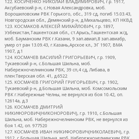
122. КОСИЧЕНКО НИКОЛАЙ ВЛАДИМИРОВИЧ, г.р. 1917,
Аксубаевский р-н, с.Новая Александровка, моб.
Ворошиловским РВК Горького, обс., 319 сд, погиб 15.03.43,
Новгородская обл., Демянский р-н, д.Михальцево, КП НКВД
123. КОСМАКОВ АЛЕКСЕЙ МИХАЙЛОВИЧ, г.р. 1897,
Узбекистан,Ташкентская обл., ст.Арысь,Ташкентская ж/д,
моб. Бауманским РВК г.Казани, 9 зап.авиап,8 зап.авиабр,
умер от ран 13.09.43, г.Казань,Арское кл., ЭГ 1907, ВМА
1907, д.1
124. КОСМАЧЕВ ВАСИЛИЙ ГРИГОРЬЕВИЧ, г.р. 1909,
Тукаевский р-н, с.Большая Шильна, моб.
Набережночелнинским РВК, 39 сп,4 сд, Либава, в
плен:Тверская обл. 41, д.6522
125. КОСМАЧЕВ ГРИГОРИЙ ГРИГОРЬЕВИЧ, г.р. 1902,
Тукаевский р-н, д.Большая Шильна, моб. Комсомольским
РВК г.Набережные Челны, не вернулся из боя 10.42, оп.
12614а, д.3
126. КОСМАЧЕВ ДМИТРИЙ
НИКИФОРОВИЧ(НИКОНОРОВИЧ), г.р. 1910, с.Большая
Шильна, моб. Набережночелнинским РВК, не вернулся из
боя 1.42, оп. 977520
127. КОСМАЧЕВ ИВАН НИКИФОРОВИЧ(НИКОЛАЕВИЧ), г.р.
1912, с.Большая Шильна, моб. Набережночелнинским РВК,