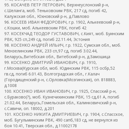
95. КОСАЧЕВ ПЕТР ПЕТРОВИЧ, Верхнеуслонский р-н,
с.Шеланга, моб. Теньковским РВК, 217 сд, погиб 42,
Калужская обл., Юхновский р-н, д.Павлово
96. КОСЕЕВ ИВАН ФЕДОРОВИЧ, г.р. 1902, Алькеевский р-н,
с.Кошки, моб. Алькеевским РВК, погиб 42
97. КОСЕКЧАД ТЕОДОР ГУСТАВОВИЧ, с.Кият, моб. Буинским
РВК, 925 сп,249 сд, погиб 22.11.44, Эстония
98. КОСЕНКО АНДРЕЙ ИЛЬИЧ, г.р. 1922, Сумская обл., моб.
Мензелинским РВК, 233 сп,97 сд, погиб 3.02.44,
Беларусь,Витебская обл., Витебский р-н, д.Замошица
99. КОСЕНКО ДМИТРИЙ ИВАНОВИЧ, г.р. 1910,
г.Москва(Курская обл, моб. Юдинским РВК, 115 осбр,52
гв.сд, погиб 6.01.43, Волгоградская обл., г.Калач
(Городищенский р-н, с.Орловка(Мозгинская), оп. 818883,
д.1008
100. КОСЕНКО ИВАН ИВАНОВИЧ, г.р. 1925, Спасский р-н,
с.Бураково(?), моб. Кузнечихинским РВК, 15 сд,61 А, погиб
21.02.44, Беларусь,Гомельская обл., Калинковичский р-н,
с.Савичи, оп. 18002, д.201
101. КОСЕНКО НИКИТА ДМИТРИЕВИЧ, г.р. 1904, с.Спасское,
моб. Бугульминским РВК, 490 сапб,183 сд, не вернулся из
боя 10.41, Тверская обл., д.11002178