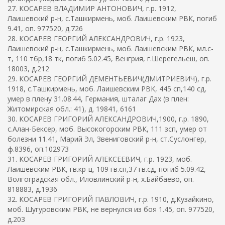
27. КОСАРЕВ ВЛАДИМИР АНТОНОВИЧ, г.р. 1912,
Лаишевский р-н, с.Ташкирмень, моб. Лаишевским РВК, погиб
9.41, оп. 977520, д.726
28. КОСАРЕВ ГЕОРГИЙ АЛЕКСАНДРОВИЧ, г.р. 1923,
Лаишевский р-н, с.Ташкирмень, моб. Лаишевским РВК, мл.с-
т, 110 тбр,18 тк, погиб 5.02.45, Венгрия, г.Шерегельеш, оп.
18003, д.212
29. КОСАРЕВ ГЕОРГИЙ ДЕМЕНТЬЕВИЧ(ДМИТРИЕВИЧ), г.р.
1918, с.Ташкирмень, моб. Лаишевским РВК, 445 сп,140 сд,
умер в плену 31.08.44, Германия, шталаг Дах (в плен:
Житомирская обл.: 41), д. 19841, 6161
30. КОСАРЕВ ГРИГОРИЙ АЛЕКСАНДРОВИЧ,1900, г.р. 1890,
с.Алан-Бексер, моб. Высокогорским РВК, 111 зсп, умер от
болезни 11.41, Марий Эл, Звениговский р-н, ст.Суслонгер,
ф.8396, оп.102973
31. КОСАРЕВ ГРИГОРИЙ АЛЕКСЕЕВИЧ, г.р. 1923, моб.
Лаишевским РВК, гв.кр-ц, 109 гв.сп,37 гв.сд, погиб 5.09.42,
Волгоградская обл., Иловлинский р-н, х.Байбаево, оп.
818883, д.1936
32. КОСАРЕВ ГРИГОРИЙ ПАВЛОВИЧ, г.р. 1910, д.Кузайкино,
моб. Шугуровским РВК, не вернулся из боя 1.45, оп. 977520,
д.203