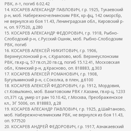
РВК, л-т, погиб 6.02.42
14. КОСАРЕВ АЛЕКСАНДР ПАВЛОВИЧ, г.р. 1925, Тукаевский
р-н, моб. Набережночелнинским РВК, кр-фц, 142 оморсбр,
не вернулся из боя 11.43, Ленинградская обл., Кировский р-
н, оп. 977520, д.280
15. КОСАРЕВ АЛЕКСАНДР ФЕДОРОВИЧ, г.р. 1918, Рыбно-
Слободский р-н, с.Русский Ошняк, моб. Рыбно-Слободским
РВК, погиб
16. КОСАРЕВ АЛЕКСЕЙ НИКИТОВИЧ, г.р. 1906,
Верхнеуслонский р-н, с.Куралово, моб. Верхнеуслонским
РВК, гв.кр-ц, 57 гв.сп,20 гв.сд, погиб 15.12.41, Московская
обл., Клинский р-н, д.Красново, оп. 818883, д.303
17. КОСАРЕВ АЛЕКСЕЙ РОМАНОВИЧ, г.р. 1908,
Бугульминский р-н, с.Соколка, в плен, д.6100
18. КОСАРЕВ АЛЕКСЕЙ ФЕДОРОВИЧ, г.р. 1912, Мордовия,
ст.Ковылкино, моб. Вахитовским РВК г.Казани, гв.кр-ц, 1233
сп,371 сд, умер от ран 10.10.42, г.Москва, Преображенское
кл., ЭГ 5006, оп. 818883, д.28
19. КОСАРЕВ АЛЕСАНДР ПАВЛОВИЧ, г.р. 1925, д.Шайтаново,
моб. Набережночелнинским РВК, не вернулся из боя 11.43,
оп. 977520
20. КОСАРЕВ АНДРЕЙ ФЕДОРОВИЧ, г.р. 1917, Азнакаевский