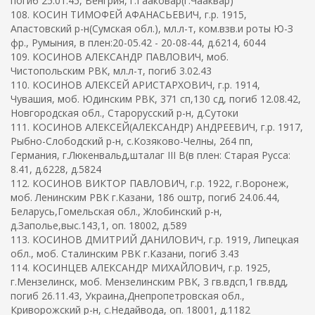
погиб 25.01.45, Венгрия, г.Гааковар(г.Чааквар)
108. КОСИН ТИМОФЕЙ АФАНАСЬЕВИЧ, г.р. 1915,
Апастовский р-н(Сумская обл.), мл.л-т, ком.взв.и роты Ю-З
фр., Румыния, в плен:20-05.42 - 20-08-44, д.6214, 6044
109. КОСИНОВ АЛЕКСАНДР ПАВЛОВИЧ, моб.
Чистопольским РВК, мл.л-т, погиб 3.02.43
110. КОСИНОВ АЛЕКСЕЙ АРИСТАРХОВИЧ, г.р. 1914,
Чувашия, моб. Юдинским РВК, 371 сп,130 сд, погиб 12.08.42,
Новгородская обл., Старорусский р-н, д.Сутоки
111. КОСИНОВ АЛЕКСЕЙ(АЛЕКСАНДР) АНДРЕЕВИЧ, г.р. 1917,
Рыбно-Слободский р-н, с.Козяково-Челны, 264 пп,
Германия, г.Люкенвальд,шталаг III B(в плен: Старая Русса:
8.41, д.6228, д.5824
112. КОСИНОВ ВИКТОР ПАВЛОВИЧ, г.р. 1922, г.Воронеж,
моб. Ленинским РВК г.Казани, 186 оштр, погиб 24.06.44,
Беларусь,Гомельская обл., Жлобинский р-н,
д.Заполье,выс.143,1, оп. 18002, д.589
113. КОСИНОВ ДМИТРИЙ ДАНИЛОВИЧ, г.р. 1919, Липецкая
обл., моб. Сталинским РВК г.Казани, погиб 3.43
114. КОСИНЦЕВ АЛЕКСАНДР МИХАЙЛОВИЧ, г.р. 1925,
г.Мензелинск, моб. Мензелинским РВК, 3 гв.вдсп,1 гв.вдд,
погиб 26.11.43, Украина,Днепропетровская обл.,
Криворожский р-н, с.Недайвода, оп. 18001, д.1182