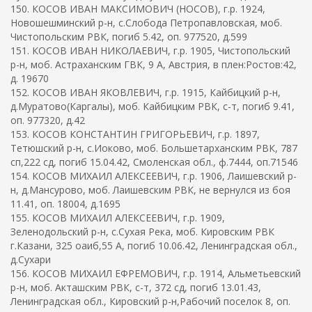
150. КОСОВ ИВАН МАКСИМОВИЧ (НОСОВ), г.р. 1924,
Новошешминский р-н, с.Слобода Петропавловская, моб.
Чистопольским РВК, погиб 5.42, оп. 977520, д.599
151. КОСОВ ИВАН НИКОЛАЕВИЧ, г.р. 1905, Чистопольский
р-н, моб. Астраханским ГВК, 9 А, Австрия, в плен:Ростов:42,
д. 19670
152. КОСОВ ИВАН ЯКОВЛЕВИЧ, г.р. 1915, Кайбицкий р-н,
д.Муратово(Каргалы), моб. Кайбицким РВК, с-т, погиб 9.41,
оп. 977320, д.42
153. КОСОВ КОНСТАНТИН ГРИГОРЬЕВИЧ, г.р. 1897,
Тетюшский р-н, с.Иоково, моб. Большетарханским РВК, 787
сп,222 сд, погиб 15.04.42, Смоленская обл., ф.7444, оп.71546
154. КОСОВ МИХАИЛ АЛЕКСЕЕВИЧ, г.р. 1906, Лаишевский р-
н, д.Мансурово, моб. Лаишевским РВК, не вернулся из боя
11.41, оп. 18004, д.1695
155. КОСОВ МИХАИЛ АЛЕКСЕЕВИЧ, г.р. 1909,
Зеленодольский р-н, с.Сухая Река, моб. Кировским РВК
г.Казани, 325 оаиб,55 А, погиб 10.06.42, Ленинградская обл.,
д.Сухари
156. КОСОВ МИХАИЛ ЕФРЕМОВИЧ, г.р. 1914, Альметьевский
р-н, моб. Акташским РВК, с-т, 372 сд, погиб 13.01.43,
Ленинградская обл., Кировский р-н,Рабочий поселок 8, оп.