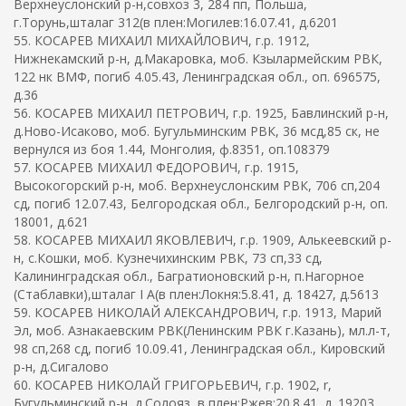
Верхнеуслонский р-н,совхоз 3, 284 пп, Польша,
г.Торунь,шталаг 312(в плен:Могилев:16.07.41, д.6201
55. КОСАРЕВ МИХАИЛ МИХАЙЛОВИЧ, г.р. 1912,
Нижнекамский р-н, д.Макаровка, моб. Кзылармейским РВК,
122 нк ВМФ, погиб 4.05.43, Ленинградская обл., оп. 696575,
д.36
56. КОСАРЕВ МИХАИЛ ПЕТРОВИЧ, г.р. 1925, Бавлинский р-н,
д.Ново-Исаково, моб. Бугульминским РВК, 36 мсд,85 ск, не
вернулся из боя 1.44, Монголия, ф.8351, оп.108379
57. КОСАРЕВ МИХАИЛ ФЕДОРОВИЧ, г.р. 1915,
Высокогорский р-н, моб. Верхнеуслонским РВК, 706 сп,204
сд, погиб 12.07.43, Белгородская обл., Белгородский р-н, оп.
18001, д.621
58. КОСАРЕВ МИХАИЛ ЯКОВЛЕВИЧ, г.р. 1909, Алькеевский р-
н, с.Кошки, моб. Кузнечихинским РВК, 73 сп,33 сд,
Калининградская обл., Багратионовский р-н, п.Нагорное
(Стаблавки),шталаг I A(в плен:Локня:5.8.41, д. 18427, д.5613
59. КОСАРЕВ НИКОЛАЙ АЛЕКСАНДРОВИЧ, г.р. 1913, Марий
Эл, моб. Азнакаевским РВК(Ленинским РВК г.Казань), мл.л-т,
98 сп,268 сд, погиб 10.09.41, Ленинградская обл., Кировский
р-н, д.Сигалово
60. КОСАРЕВ НИКОЛАЙ ГРИГОРЬЕВИЧ, г.р. 1902, r,
Бугульминский р-н, д.Солояз, в плен:Ржев:20.8.41, д. 19203