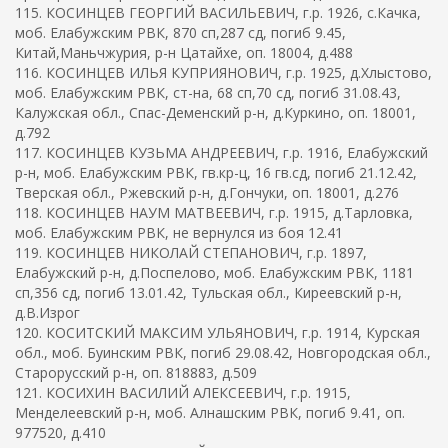
115. КОСИНЦЕВ ГЕОРГИЙ ВАСИЛЬЕВИЧ, г.р. 1926, с.Качка,
моб. Елабужским РВК, 870 сп,287 сд, погиб 9.45,
Китай,Маньчжурия, р-н Цатайхе, оп. 18004, д.488
116. КОСИНЦЕВ ИЛЬЯ КУПРИЯНОВИЧ, г.р. 1925, д.Хлыстово,
моб. Елабужским РВК, ст-на, 68 сп,70 сд, погиб 31.08.43,
Калужская обл., Спас-Деменский р-н, д.Куркино, оп. 18001,
д.792
117. КОСИНЦЕВ КУЗЬМА АНДРЕЕВИЧ, г.р. 1916, Елабужский
р-н, моб. Елабужским РВК, гв.кр-ц, 16 гв.сд, погиб 21.12.42,
Тверская обл., Ржевский р-н, д.Гончуки, оп. 18001, д.276
118. КОСИНЦЕВ НАУМ МАТВЕЕВИЧ, г.р. 1915, д.Тарловка,
моб. Елабужским РВК, не вернулся из боя 12.41
119. КОСИНЦЕВ НИКОЛАЙ СТЕПАНОВИЧ, г.р. 1897,
Елабужский р-н, д.Поспелово, моб. Елабужским РВК, 1181
сп,356 сд, погиб 13.01.42, Тульская обл., Киреевский р-н,
д.В.Изрог
120. КОСИТСКИЙ МАКСИМ УЛЬЯНОВИЧ, г.р. 1914, Курская
обл., моб. Буинским РВК, погиб 29.08.42, Новгородская обл.,
Старорусский р-н, оп. 818883, д.509
121. КОСИХИН ВАСИЛИЙ АЛЕКСЕЕВИЧ, г.р. 1915,
Менделеевский р-н, моб. Алнашским РВК, погиб 9.41, оп.
977520, д.410