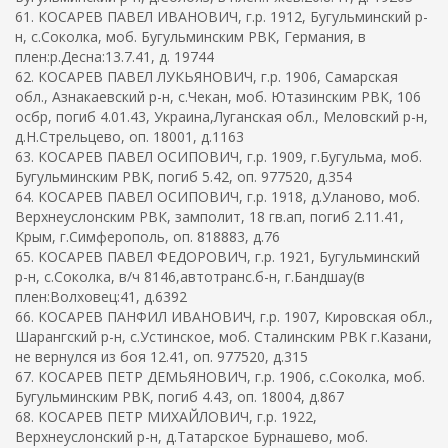
61. КОСАРЕВ ПАВЕЛ ИВАНОВИЧ, г.р. 1912, Бугульминский р-
н, с.Соколка, моб. Бугульминским РВК, Германия, в
плен:р.Десна:13.7.41, д. 19744
62. КОСАРЕВ ПАВЕЛ ЛУКЬЯНОВИЧ, г.р. 1906, Самарская
обл., Азнакаевский р-н, с.Чекан, моб. Ютазинским РВК, 106
осбр, погиб 4.01.43, Украина,Луганская обл., Меловский р-н,
д.Н.Стрельцево, оп. 18001, д.1163
63. КОСАРЕВ ПАВЕЛ ОСИПОВИЧ, г.р. 1909, г.Бугульма, моб.
Бугульминским РВК, погиб 5.42, оп. 977520, д.354
64. КОСАРЕВ ПАВЕЛ ОСИПОВИЧ, г.р. 1918, д.Уланово, моб.
Верхнеуслонским РВК, замполит, 18 гв.ап, погиб 2.11.41,
Крым, г.Симферополь, оп. 818883, д.76
65. КОСАРЕВ ПАВЕЛ ФЕДОРОВИЧ, г.р. 1921, Бугульминский
р-н, с.Соколка, в/ч 8146,автотранс.б-н, г.Бандшау(в
плен:Волховец:41, д.6392
66. КОСАРЕВ ПАНФИЛ ИВАНОВИЧ, г.р. 1907, Кировская обл.,
Шарангский р-н, с.Устинское, моб. Сталинским РВК г.Казани,
не вернулся из боя 12.41, оп. 977520, д.315
67. КОСАРЕВ ПЕТР ДЕМЬЯНОВИЧ, г.р. 1906, с.Соколка, моб.
Бугульминским РВК, погиб 4.43, оп. 18004, д.867
68. КОСАРЕВ ПЕТР МИХАЙЛОВИЧ, г.р. 1922,
Верхнеуслонский р-н, д.Татарское Бурнашево, моб.