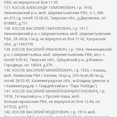
РВК, не вернулся из боя 11.43
137. КОСОВ АЛЕКСАНДР ТИМОФЕЕВИЧ, г.р. 1918,
Нижнекамский р-н, моб. Шереметьевским РВК, л-т, 686
ап,415 сд, погиб 10.08.42, Тверская обл., д.Двусменки, оп.
818883, д.711
138. КОСОВ ВАСИЛИЙ ГАВРИЛОВИЧ, г.р. 1917,
Нижнекамский р-н, с.Шереметьевка, моб. Шереметьевским
РВК, 28 обсв,1 мсд, не вернулся из боя 11.42, Калужская
обл., д.11003776
139. КОСОВ ВАСИЛИЙ ИВАНОВИЧ, г.р. 1904, Нижнекамский
р-н, с.Шереметьевка, моб. Шереметьевским РВК, мл.с-т,
погиб 9.09.42, Тверская обл., Зубцовский р-н, д.Фомино-
Городище, оп. 18004, д.379
140. КОСОВ ВАСИЛИЙ МИХАЙЛОВИЧ, г.р. 1923, г.Казань,
моб. Ленинским РВК г.Казани, гв.кр-ц, 234 гв.ап,96 гв.сд,
погиб 28.03.45, Калининградская обл., м.Бладиау (увеков. в
г.Калининград,пр-т Гвардейский,м-к "Парк Победы")
141. КОСОВ ВАСИЛИЙ МИХАЙЛОВИЧ(АНТОНОВИЧ), г.р.
1918, Тетюшский р-н, с.Пролей-Каша, моб.
Большетарханским РВК, не вернулся из боя 12.44, оп.
977520, д.972
142. КОСОВ ВАСИЛИЙ ФЕДОРОВИЧ, г.р. 1914, моб.