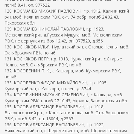
погиб 8.41, оп. 977522
128. КОСМАЧЕВ МИХАИЛ ПАВЛОВИЧ, г.р. 1912, Калининский
р-н, моб. Калининским РВК, с-т, 74 осбр, погиб 24.02.43,
Псковская обл.
129. КОСМАЧЕВ НИКОЛАЙ ПАВЛОВИЧ, г.р. 1923,
Мензелинский р-н, д.Русская Мушуга, моб. Мензелинским
РВК, не вернулся из боя 12.42, оп. 977520, д.656
130. КОСНЯКОВ ИЛЬЯ, Нурлатский р-н, с.Старые Челны, моб.
Октябрьским РВК, погиб
131. КОСНЯКОВ ПЕТР, г.р. 1913, Нурлатский р-н, с.Старые
Челны, моб. Октябрьским РВК, погиб
132. КОСОБЕНИН П. К., с.Кашкара, моб. Кукморским РВК,
погиб
133. КОСОБЕНКО ФЕДОР МИХАЙЛОВИЧ, г.р. 1905,
Кукморский р-н, с.Кашкара, в плен, д. 8744
134. КОСОБИНИН МИХАИЛ СЕМЕНОВИЧ, с.Кашкара, моб.
Кукморским РВК, погиб 27.10.43, Украина,Запорожская обл.
135. КОСОВ АЛЕКСАНДР ВАСИЛЬЕВИЧ, г.р. 1918,
Высокогорский р-н, с.Константиновка, моб. Столбищенским
РВК, погиб 3.42, оп. 18004, д.2567
136. КОСОВ АЛЕКСАНДР ВАСИЛЬЕВИЧ, г.р. 1922,
Нижнекамский р-н, с.Шереметьевка, моб. Шереметьевским