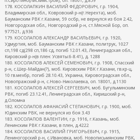
п.Сиротино(Лисхимстрой), оп. 18001, д.859
178. КОСОЛАПКИН ВАСИЛИЙ ФЕДОРОВИЧ, г.р. 1904,
Владимирская обл., Ковровский р-н(г.Нерехта), моб.
Бауманским РВК г.Казани, 59 осбр, не вернулся из боя 2.42,
Новгородская обл., Новгородский р-н, ст.Мясной Бор, оп.
977521, д.936
179. КОСОЛАПОВ АЛЕКСАНДР ВАСИЛЬЕВИЧ, г.р. 1920,
Удмуртия, моб. Бауманским РВК г.Казани, политрук, 1027
сп,198 сд(298 сп,186 сд, погиб 12.01.43, Ленинградская обл.,
Кировский р-н(в плен: Усвяты:6-8.41), д. 1288
180. КОСОЛАПОВ АЛЕКСЕЙ СЕМЕНОВИЧ, г.р. 1908, Спасский
р-н, с.Шер-Майдан(?), моб. Кировским РВК г.Казани, гв.кр-ц,
10 гв.мехбр, погиб 28.10.43, Украина, Кировоградская обл.,
Новопражский р-н, с.Ново-Николаевка, оп. 18001, д.1130
181. КОСОЛАПОВ АЛЕКСЕЙ СЕРГЕЕВИЧ, моб. Бугульминским
РВК, погиб 23.12.41, Ленинградская обл., Киришский р-н,
д.Оломна
182. КОСОЛАПОВ АФАНАСИЙ СТЕПАНОВИЧ, г.р. 1900, моб.
Юдинским РВК, не вернулся из боя 3.43
183. КОСОЛАПОВ ВАЛЕНТИН, г.р. 1916, г.Казань, моб.
Ленинским РВК г.Казани, в плен, д.4222
184. КОСОЛАПОВ ВАСИЛИЙ ГРИГОРЬЕВИЧ, г.р. 1915,
Лениногорский р-н, с.Ивановка, моб. Новописьмянским РВК,