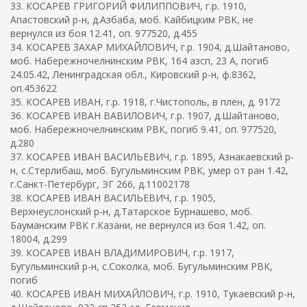
33. КОСАРЕВ ГРИГОРИЙ ФИЛИППОВИЧ, г.р. 1910,
Апастовский р-н, д.Азбаба, моб. Кайбицким РВК, не
вернулся из боя 12.41, оп. 977520, д.455
34. КОСАРЕВ ЗАХАР МИХАЙЛОВИЧ, г.р. 1904, д.Шайтаново,
моб. Набережночелнинским РВК, 164 азсп, 23 А, погиб
24.05.42, Ленинградская обл., Кировский р-н, ф.8362,
оп.453622
35. КОСАРЕВ ИВАН, г.р. 1918, г.Чистополь, в плен, д. 9172
36. КОСАРЕВ ИВАН ВАВИЛОВИЧ, г.р. 1907, д.Шайтаново,
моб. Набережночелнинским РВК, погиб 9.41, оп. 977520,
д.280
37. КОСАРЕВ ИВАН ВАСИЛЬЕВИЧ, г.р. 1895, Азнакаевский р-
н, с.Стерлибаш, моб. Бугульминским РВК, умер от ран 1.42,
г.Санкт-Петербург, ЭГ 266, д.11002178
38. КОСАРЕВ ИВАН ВАСИЛЬЕВИЧ, г.р. 1905,
Верхнеуслонский р-н, д.Татарское Бурнашево, моб.
Бауманским РВК г.Казани, не вернулся из боя 1.42, оп.
18004, д.299
39. КОСАРЕВ ИВАН ВЛАДИМИРОВИЧ, г.р. 1917,
Бугульминский р-н, с.Соколка, моб. Бугульминским РВК,
погиб
40. КОСАРЕВ ИВАН МИХАЙЛОВИЧ, г.р. 1910, Тукаевский р-н,