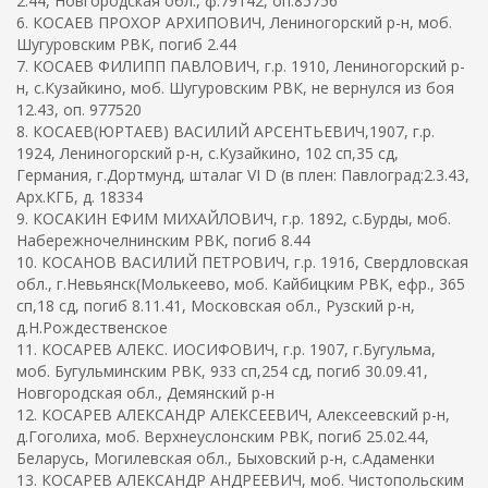
2.44, Новгородская обл., ф.79142, оп.85756
6. КОСАЕВ ПРОХОР АРХИПОВИЧ, Лениногорский р-н, моб.
Шугуровским РВК, погиб 2.44
7. КОСАЕВ ФИЛИПП ПАВЛОВИЧ, г.р. 1910, Лениногорский р-
н, с.Кузайкино, моб. Шугуровским РВК, не вернулся из боя
12.43, оп. 977520
8. КОСАЕВ(ЮРТАЕВ) ВАСИЛИЙ АРСЕНТЬЕВИЧ,1907, г.р.
1924, Лениногорский р-н, с.Кузайкино, 102 сп,35 сд,
Германия, г.Дортмунд, шталаг VI D (в плен: Павлоград:2.3.43,
Арх.КГБ, д. 18334
9. КОСАКИН ЕФИМ МИХАЙЛОВИЧ, г.р. 1892, с.Бурды, моб.
Набережночелнинским РВК, погиб 8.44
10. КОСАНОВ ВАСИЛИЙ ПЕТРОВИЧ, г.р. 1916, Свердловская
обл., г.Невьянск(Молькеево, моб. Кайбицким РВК, ефр., 365
сп,18 сд, погиб 8.11.41, Московская обл., Рузский р-н,
д.Н.Рождественское
11. КОСАРЕВ АЛЕКС. ИОСИФОВИЧ, г.р. 1907, г.Бугульма,
моб. Бугульминским РВК, 933 сп,254 сд, погиб 30.09.41,
Новгородская обл., Демянский р-н
12. КОСАРЕВ АЛЕКСАНДР АЛЕКСЕЕВИЧ, Алексеевский р-н,
д.Гоголиха, моб. Верхнеуслонским РВК, погиб 25.02.44,
Беларусь, Могилевская обл., Быховский р-н, с.Адаменки
13. КОСАРЕВ АЛЕКСАНДР АНДРЕЕВИЧ, моб. Чистопольским