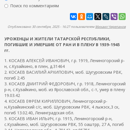
ж
р
Поиск по комментариям
а
м
н
Найти
а
и
ю
п
Опубликовано 30 сентября, 2025 - 16:27 пользователем
Михаил Черепанов
о
УРОЖЕНЦЫ И ЖИТЕЛИ ТАТАРСКОЙ РЕСПУБЛИКИ,
и
ПОГИБШИЕ И УМЕРШИЕ ОТ РАН И В ПЛЕНУ В 1939-1945
с
гг.
к
1. КОСАЕВ АЛЕКСЕЙ ИВАНОВИЧ, г.р. 1919, Лениногорский р-
а
н, с.Кузайкино, в плен, д.31464
2. КОСАЕВ ВАСИЛИЙ АРХИПОВИЧ, моб. Шугуровским РВК,
погиб 2.45
3. КОСАЕВ ДМИТРИЙ ФЕДОРОВИЧ, г.р. 1918, Лениногорский
р-н, с.Кузайкино, моб. из Ярославской обл., с-т, умер в плену
19.03.42
4. КОСАЕВ ЕФРЕМ КИРИЛЛОВИЧ, Лениногорский р-
н,Кузайкинский с/с, моб. Шугуровским РВК, 4 лыжэск,3 ск,
погиб 13.02.40, Ленинградская обл.
5. КОСАЕВ ИВАН ИЛЬИЧ, г.р. 1915, Лениногорский р-н,
с.Кузайкино, моб. Шугуровским РВК, 55 оаштрр, 27 А, погиб