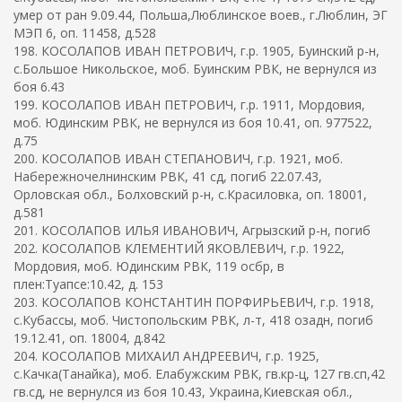
умер от ран 9.09.44, Польша,Люблинское воев., г.Люблин, ЭГ
МЭП 6, оп. 11458, д.528
198. КОСОЛАПОВ ИВАН ПЕТРОВИЧ, г.р. 1905, Буинский р-н,
с.Большое Никольское, моб. Буинским РВК, не вернулся из
боя 6.43
199. КОСОЛАПОВ ИВАН ПЕТРОВИЧ, г.р. 1911, Мордовия,
моб. Юдинским РВК, не вернулся из боя 10.41, оп. 977522,
д.75
200. КОСОЛАПОВ ИВАН СТЕПАНОВИЧ, г.р. 1921, моб.
Набережночелнинским РВК, 41 сд, погиб 22.07.43,
Орловская обл., Болховский р-н, с.Красиловка, оп. 18001,
д.581
201. КОСОЛАПОВ ИЛЬЯ ИВАНОВИЧ, Агрызский р-н, погиб
202. КОСОЛАПОВ КЛЕМЕНТИЙ ЯКОВЛЕВИЧ, г.р. 1922,
Мордовия, моб. Юдинским РВК, 119 осбр, в
плен:Туапсе:10.42, д. 153
203. КОСОЛАПОВ КОНСТАНТИН ПОРФИРЬЕВИЧ, г.р. 1918,
с.Кубассы, моб. Чистопольским РВК, л-т, 418 озадн, погиб
19.12.41, оп. 18004, д.842
204. КОСОЛАПОВ МИХАИЛ АНДРЕЕВИЧ, г.р. 1925,
с.Качка(Танайка), моб. Елабужским РВК, гв.кр-ц, 127 гв.сп,42
гв.сд, не вернулся из боя 10.43, Украина,Киевская обл.,