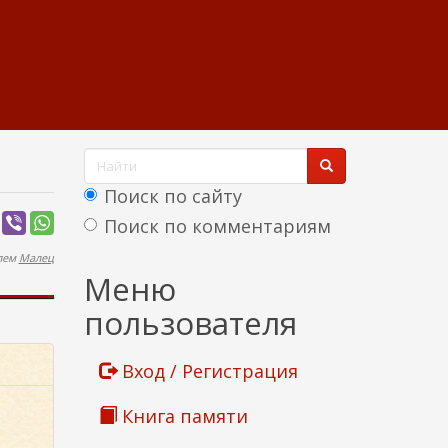
Ф
о
Поиск по сайту
р
Поиск по комментариям
м
елем
Малец
Найти
Меню
а
пользователя
п
о
Вход / Регистрация
и
Книга памяти
с