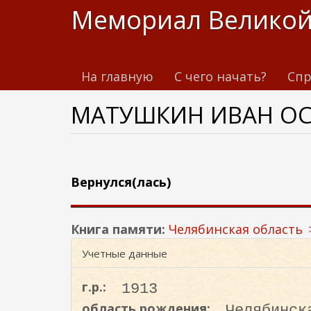
П
Мемориал Великой
е
р
е
На главную
С чего начать?
Спр
й
т
МАТУШКИН ИВАН О
и
к
о
с
н
Вернулся(лась)
о
в
Книга памяти:
Челябинская область
н
о
Учетные данные
м
у
г.р.:
1913
с
область рождения:
Челябинск