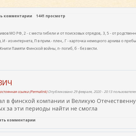
ть комментарии
1441 просмотр
ов МО РФ, 2 - с места гибели и от поисковых отрядов,. 3, 5 - от родствен
, И - из интернета, П в прим.- плен,. Г - карточка немецкого архива о преб
 Книги Памяти Финской войны, п- погиб, б - без вести.
ВИЧ
остоянная ссылка (Permalink)
Опубликовано 29 февраля, 2020 - 20:13 пользовател
ал в финской компании и Великую Отечественн
х за эти периоды найти не смогла
лять комментарии