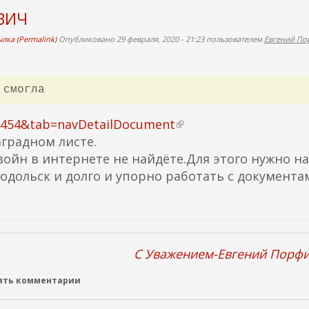
ВИЧ
лка (Permalink)
Опубликовано 29 февраля, 2020 - 21:23 пользователем
Евгений По
 смогла
09454&tab=navDetailDocument
(
градном листе.
в
ойн в интернете не найдёте.Для этого нужно на
н
Подольск и долго и упорно работать с документа
е
ш
н
я
я
C Уважением-Евгений Порф
с
с
лять комментарии
ы