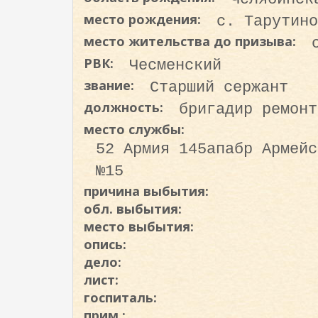
о
место рождения:
с. Тарутино
д
место жительства до призыва:
е
р
РВК:
Чесменский
ж
звание:
Старший сержант
а
должность:
бригадир ремонт
н
место службы:
и
52 Армия 145апабр Армейская тракторная ремонтная мастерская
ю
№15
причина выбытия:
обл. выбытия:
место выбытия:
опись:
дело:
лист:
госпиталь:
прим.: