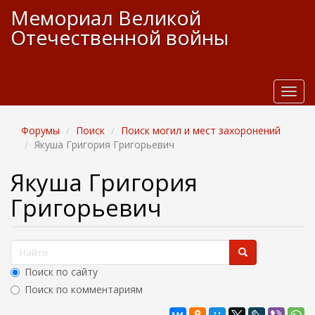
П
Мемориал Великой
е
Отечественной войны
р
е
й
т
и
T
к
o
о
g
Форумы
Поиск
Поиск могил и мест захоронений
с
g
Якуша Григория Григорьевич
н
l
о
e
Якуша Григория
в
n
н
a
Григорьевич
о
v
м
i
у
g
Ф
с
a
о
t
о
Поиск по сайту
д
i
р
е
Поиск по комментариям
o
м
р
n
Найти