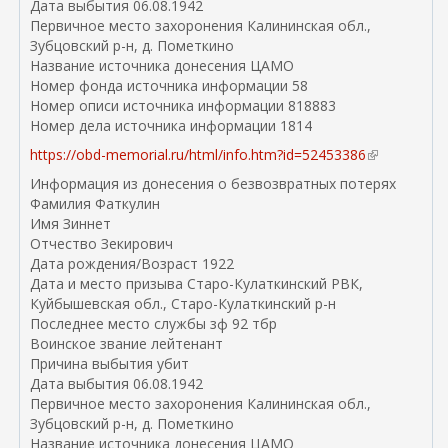
Дата выбытия 06.08.1942
)
Первичное место захоронения Калининская обл.,
Зубцовский р-н, д. Пометкино
Название источника донесения ЦАМО
Номер фонда источника информации 58
Номер описи источника информации 818883
Номер дела источника информации 1814
https://obd-memorial.ru/html/info.htm?id=52453386
(
в
Информация из донесения о безвозвратных потерях
н
Фамилия Фаткулин
е
Имя Зиннет
ш
Отчество Зекирович
н
Дата рождения/Возраст 1922
я
Дата и место призыва Старо-Кулаткинский РВК,
я
Куйбышевская обл., Старо-Кулаткинский р-н
с
Последнее место службы зф 92 тбр
с
Воинское звание лейтенант
ы
Причина выбытия убит
л
Дата выбытия 06.08.1942
к
Первичное место захоронения Калининская обл.,
а
Зубцовский р-н, д. Пометкино
)
Название источника донесения ЦАМО