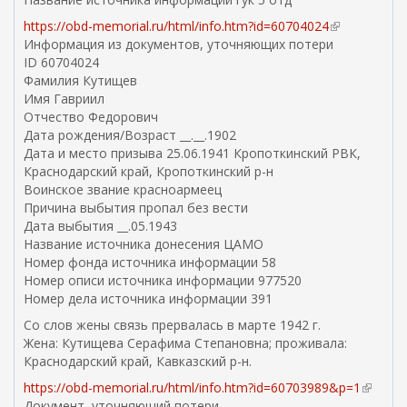
я
https://obd-memorial.ru/html/info.htm?id=60704024
(
с
Информация из документов, уточняющих потери
в
с
ID 60704024
н
ы
Фамилия Кутищев
е
л
Имя Гавриил
ш
к
Отчество Федорович
н
а
Дата рождения/Возраст __.__.1902
я
)
Дата и место призыва 25.06.1941 Кропоткинский РВК,
я
Краснодарский край, Кропоткинский р-н
с
Воинское звание красноармеец
с
Причина выбытия пропал без вести
ы
Дата выбытия __.05.1943
л
Название источника донесения ЦАМО
к
Номер фонда источника информации 58
а
Номер описи источника информации 977520
)
Номер дела источника информации 391
Со слов жены связь прервалась в марте 1942 г.
Жена: Кутищева Серафима Степановна; проживала:
Краснодарский край, Кавказский р-н.
https://obd-memorial.ru/html/info.htm?id=60703989&p=1
(
Документ, уточняющий потери
в