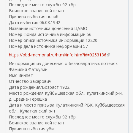
Последнее место службы 92 тбр
Воинское звание лейтенант
Причина выбытия погиб
Дата выбытия 06.08.1942
Название источника донесения ЦАМО
Номер фонда источника информации 56
Номер описи источника информации 12220
Номер дела источника информации 57
https://obd-memorial.ru/html/info.htm?id=9253136
(
в
Информация из донесения о безвозвратных потерях
н
Фамилия Фаткулин
е
Имя Зинпет
ш
Отчество Захарович
н
Дата рождения/Возраст 1922
я
Место рождения Куйбышевская обл., Кулаткинский р-н,
я
д. Средне-Терешка
с
Дата и место призыва Кулаткинский РВК, Куйбышевская
с
обл., Кулаткинский р-н
ы
Последнее место службы 92 тбр
л
Воинское звание лейтенант
к
Причина выбытия убит
а