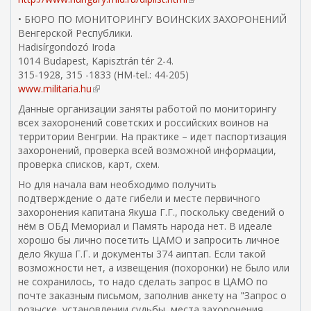
в
л
я
• БЮРО ПО МОНИТОРИНГУ ВОИНСКИХ ЗАХОРОНЕНИЙ
н
я
с
Венгерской Республики.
е
о
с
Hadisírgondozó Iroda
ш
т
ы
1014 Budapest, Kapisztrán tér 2-4.
н
п
л
315-1928, 315 -1833 (HM-tel.: 44-205)
я
р
к
www.militaria.hu
(
я
а
а
в
Данные организации заняты работой по мониторингу
с
в
)
н
всех захоронений советских и российских воинов на
с
к
е
территории Венгрии. На практике – идет паспортизация
ы
и
ш
захоронений, проверка всей возможной информации,
л
e
н
проверка списков, карт, схем.
к
m
я
а
a
Но для начала вам необходимо получить
я
)
i
подтверждение о дате гибели и месте первичного
с
l
захоронения капитана Якуша Г.Г., поскольку сведений о
с
)
нём в ОБД Мемориал и Память народа нет. В идеале
ы
хорошо бы лично посетить ЦАМО и запросить личное
л
дело Якуша Г.Г. и документы 374 аиптап. Если такой
к
возможности нет, а извещения (похоронки) не было или
а
не сохранилось, то надо сделать запрос в ЦАМО по
)
почте заказным письмом, заполнив анкету на "Запрос о
розыске, установлении судьбы, места захоронения