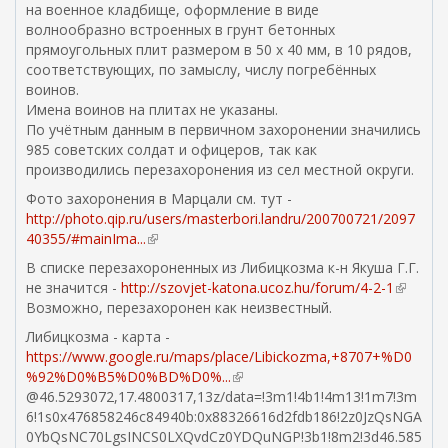
я
на военное кладбище, оформление в виде
л
с
волнообразно встроенных в грунт бетонных
к
с
прямоугольных плит размером в 50 х 40 мм, в 10 рядов,
а
ы
соответствующих, по замыслу, числу погребённых
)
л
воинов.
к
Имена воинов на плитах не указаны.
а
По учётным данным в первичном захоронении значились
)
985 советских солдат и офицеров, так как
производились перезахоронения из сел местной округи.
Фото захоронения в Марцали см. тут -
http://photo.qip.ru/users/masterbori.landru/200700721/2097
40355/#mainIma...
(
в
В списке перезахороненных из Либицкозма к-н Якуша Г.Г.
н
не значится -
http://szovjet-katona.ucoz.hu/forum/4-2-1
(
е
Возможно, перезахоронен как неизвестный.
в
ш
н
Либицкозма - карта -
н
е
https://www.google.ru/maps/place/Libickozma,+8707+%D0
я
ш
%92%D0%B5%D0%BD%D0%...
(
я
н
@46.5293072,17.4800317,13z/data=!3m1!4b1!4m13!1m7!3m
в
с
я
6!1s0x476858246c84940b:0x88326616d2fdb186!2z0JzQsNGA
н
с
я
0YbQsNC70LgsINCS0LXQvdCz0YDQuNGP!3b1!8m2!3d46.585
е
ы
с