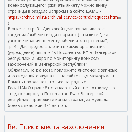
военнослужащего" (скачать анкету можно внизу
страницы в разделе Запросы на сайте ЦАМО -
https://archive.mil.ru/archival_service/central/requests.htm
(
).
в
В анкете в гр. 3 - Для какой цели запрашиваются
н
сведения (выберите один вариант!) - пишите "для
е
увековечивания по месту гибели и захоронения";
ш
гр. 4 - Для предоставления в какую организацию
н
(учреждение) пишите "в Посольство РФ в Венгерской
я
республики и Бюро по мониторингу воинских
я
захоронений в Венгерской республике".
с
Обязательно к анкете приложите листочек с записью,
с
что сведений о Якуша Г.Г. на сайте ОБД Мемориал и
ы
Память народа нет, только наградные.
л
Если ЦАМО пришлёт стандартный ответ-отписку, то
к
тогда к запросу в Посольство РФ в Венгерской
а
республике приложите копии страниц из журнала
)
боевых действий 374 аиптап.
Re: Поиск места захоронения