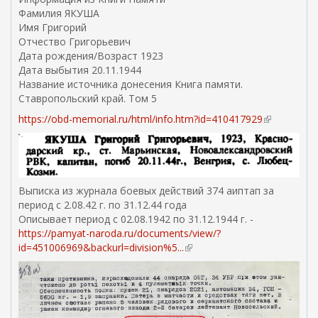
е
Фамилия ЯКУША
ш
Имя Григорий
н
Отчество Григорьевич
я
Дата рождения/Возраст 1923
я
Дата выбытия 20.11.1944
с
Название источника донесения Книга памяти.
с
Ставропольский край. Том 5
ы
л
https://obd-memorial.ru/html/info.htm?id=410417929
(
к
в
а
н
)
е
ш
н
Выписка из журнала боевых действий 374 аиптап за
я
период с 2.08.42 г. по 31.12.44 года
я
Описывает период с 02.08.1942 по 31.12.1944 г. -
с
https://pamyat-naroda.ru/documents/view/?
с
id=451006969&backurl=division%5...
(
ы
в
л
н
к
е
а
ш
)