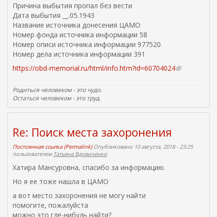
Причина выбытия пропал без вести
Дата выбытия __.05.1943
Название источника донесения ЦАМО
Номер фонда источника информации 58
Номер описи источника информации 977520
Номер дела источника информации 391
https://obd-memorial.ru/html/info.htm?id=60704024
(
в
н
Родиться человеком - это чудо.
е
Остаться человеком - это труд.
ш
н
я
Re: Поиск места захоронения
я
с
Постоянная ссылка (Permalink)
Опубликовано 10 августа, 2018 - 23:25
пользователем
Татьяна Вдовиченко
с
ы
Хатира Мансуровна, спасибо за информацию.
л
Но я ее тоже нашла в ЦАМО
к
а
а вот место захоронения не могу найти
)
помогите, пожалуйста
можно это где-нибудь найти?