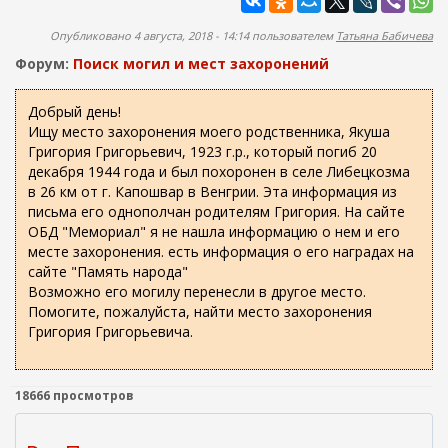
ж
а
а
п
Опубликовано 4 августа, 2018 - 14:14 пользователем
Татьяна Бабичева
н
о
и
Форум:
Поиск могил и мест захоронений
и
ю
с
Добрый день!
Ищу место захоронения моего родственника, Якуша
к
Григория Григорьевич, 1923 г.р., который погиб 20
а
декабря 1944 года и был похоронен в селе Либецкозма
в 26 км от г. Капошвар в Венгрии. Эта информация из
письма его однополчан родителям Григория. На сайте
ОБД "Мемориал" я не нашла информацию о нем и его
месте захоронения. есть информация о его наградах на
сайте "Память народа"
Возможно его могилу перенесли в другое место.
Помогите, пожалуйста, найти место захоронения
Григория Григорьевича.
18666 просмотров