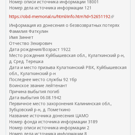
Номер описи источника информации 18001
Номер дела источника информации 121
https://obd-memorial.ru/html/info.htm?id=52651192
(
в
Информация из донесения о безвозвратных потерях
н
Фамилия Фаткулин
е
Имя Зиннет
ш
Отчество Зекирович
н
Дата рождения/Возраст 1922
я
Место рождения Куйбышевская обл., Кулаткинский р-н,
я
д. Сред. Терешка
с
Дата и место призыва Кулаткинский РВК, Куйбышевская
с
обл., Кулаткинский р-н
ы
Последнее место службы 92 тбр
л
Воинское звание лейтенант
к
Причина выбытия погиб
а
Дата выбытия 06.08.1942
)
Первичное место захоронения Калининская обл.,
Зубцовский р-н, д. Пометкино
Название источника донесения ЦАМО
Номер фонда источника информации 3189
Номер описи источника информации 2
Номер дела источника информации 8