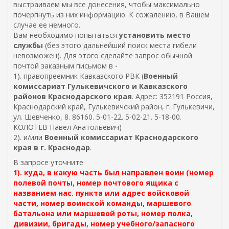
выстраиваем мы все донесения, чтобы максимально
почерпнуть из них информацию. К сожалению, в Вашем
случае ее немного.
Вам необходимо попытаться
установить место
службы
(без этого дальнейший поиск места гибели
невозможен). Для этого сделайте запрос обычной
почтой заказным письмом в -
1). правопреемник Кавказского РВК (
Военный
комиссариат Гулькевичского и Кавказского
районов Краснодарского края
. Адрес: 352191 Россия,
Краснодарский край, Гулькевичский район, г. Гулькевичи,
ул. Шевченко, 8. 86160. 5-01-22. 5-02-21. 5-18-00.
КОЛОТЕВ Павел Анатольевич)
2). и/или
Военный комиссариат Краснодарского
края в г. Краснодар
.
В запросе уточните
1). куда, в какую часть был направлен воин (номер
полевой почты, номер почтового ящика с
названием нас. пункта или адрес войсковой
части, номер воинской команды, маршевого
батальона или маршевой роты, номер полка,
дивизии, бригады, номер учебного/запасного