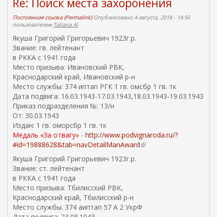
Re: Поиск места захоронения
Постоянная ссылка (Permalink)
Опубликовано 4 августа, 2018 - 14:56
пользователем
Tatiana Al
Якуша Григорий Григорьевич 1923г.р.
Звание: гв. лейтенант
в РККА с 1941 года
Место призыва: Ивановский РВК,
Краснодарский край, Ивановский р-н
Место службы: 374 иптап РГК 1 гв. омсбр 1 гв. тк
Дата подвига: 16.03.1943-17.03.1943,18.03.1943-19.03.1943
Приказ подразделения №: 13/н
От: 30.03.1943
Издан: 1 гв. оморсбр 1 гв. тк
Медаль «За отвагу»
-
http://www.podvignaroda.ru/?
#id=19888628&tab=navDetailManAward
(
в
Якуша Григорий Григорьевич 1923г.р.
н
Звание: ст. лейтенант
е
в РККА с 1941 года
ш
Место призыва: Тбилисский РВК,
н
Краснодарский край, Тбилисский р-н
я
Место службы: 374 аиптап 57 А 2 УкрФ
я
Дата подвига: 23.08.1943