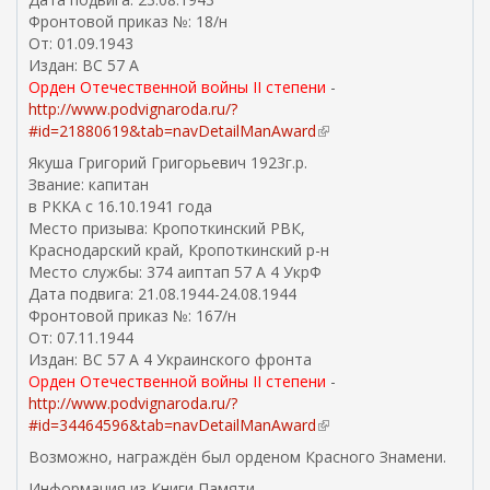
с
Фронтовой приказ №: 18/н
с
От: 01.09.1943
ы
Издан: ВС 57 А
л
Орден Отечественной войны II степени
-
к
http://www.podvignaroda.ru/?
а
#id=21880619&tab=navDetailManAward
(
)
в
Якуша Григорий Григорьевич 1923г.р.
н
Звание: капитан
е
в РККА с 16.10.1941 года
ш
Место призыва: Кропоткинский РВК,
н
Краснодарский край, Кропоткинский р-н
я
Место службы: 374 аиптап 57 А 4 УкрФ
я
Дата подвига: 21.08.1944-24.08.1944
с
Фронтовой приказ №: 167/н
с
От: 07.11.1944
ы
Издан: ВС 57 А 4 Украинского фронта
л
Орден Отечественной войны II степени
-
к
http://www.podvignaroda.ru/?
а
#id=34464596&tab=navDetailManAward
(
)
в
Возможно, награждён был орденом Красного Знамени.
н
Информация из Книги Памяти