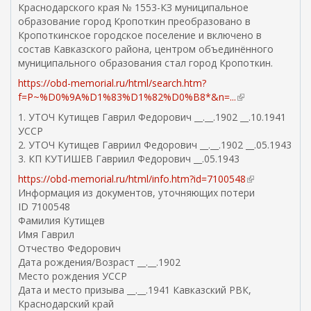
Краснодарского края № 1553-КЗ муниципальное
образование город Кропоткин преобразовано в
Кропоткинское городское поселение и включено в
состав Кавказского района, центром объединённого
муниципального образования стал город Кропоткин.
https://obd-memorial.ru/html/search.htm?
f=P~%D0%9A%D1%83%D1%82%D0%B8*&n=...
(
в
1. УТОЧ Кутищев Гаврил Федорович __.__.1902 __.10.1941
н
УССР
е
2. УТОЧ Кутищев Гавриил Федорович __.__.1902 __.05.1943
ш
3. КП КУТИШЕВ Гавриил Федорович __.05.1943
н
https://obd-memorial.ru/html/info.htm?id=7100548
(
я
Информация из документов, уточняющих потери
в
я
ID 7100548
н
с
Фамилия Кутищев
е
с
Имя Гаврил
ш
ы
Отчество Федорович
н
л
Дата рождения/Возраст __.__.1902
я
к
Место рождения УССР
я
а
Дата и место призыва __.__.1941 Кавказский РВК,
с
)
Краснодарский край
с