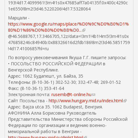
193!4d17.4099961!3m4!1s0x47685aff7a04135f:0x400c4290c
ш
л
с
1e6550!8m2!3d46.5220206!4d17.5328064
н
к
ы
я
а
Марцали -
л
я
)
https://www.google.ru/maps/place/%D0%9C%D0%B0%D1%
к
с
80%D1%86%D0%B0%D0%BB%D0...
(
а
с
@46.5688767,17.3466705,12z/data=!3m1!4b1!4m5!3m4!1s0x
в
)
ы
476858246c84940b:0x88326616d2fdb186!8m2!3d46.5851759
н
л
!4d17.4100685?hl=ru
е
к
ш
По вопросу увековечивания Якуша Г.Г. пишите запросы:
а
н
• ПОСОЛЬСТВО РОССИЙСКОЙ ФЕДЕРАЦИИ в
)
я
Венгерской Республике.
я
Адрес: 1062 Будапешт, ул. Байза, 35
с
Телефоны: (8-10-36-1) 302-52-30; 332-47-48; 269-01-52
с
Факс: (8-10-36-1) 353-41-64
ы
Электронная почта:
rusemb@t-online.hu
(
л
Сайт Посольства -
http://www.hungary.mid.ru/index.html
с
(
к
Адрес: ‎Bajza utca 35. 1062 Budapest, Венгрия.
с
в
а
АФОНИНА Алла Борисовна Руководитель
ы
н
)
Представительства Министерства обороны Российской
л
е
Федерации по организации и ведению военно-
к
ш
мемориальной работы в Венгрии -
а
н
http://www.hungary.mid.ru/diplist.html
(
д
я