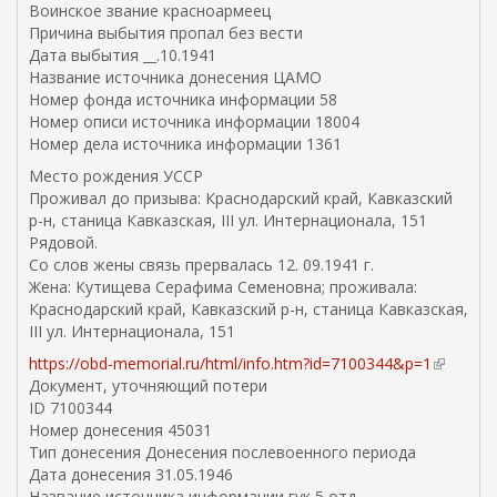
Воинское звание красноармеец
ы
Причина выбытия пропал без вести
л
Дата выбытия __.10.1941
к
Название источника донесения ЦАМО
а
Номер фонда источника информации 58
)
Номер описи источника информации 18004
Номер дела источника информации 1361
Место рождения УССР
Проживал до призыва: Краснодарский край, Кавказский
р-н, станица Кавказская, III ул. Интернационала, 151
Рядовой.
Со слов жены связь прервалась 12. 09.1941 г.
Жена: Кутищева Серафима Семеновна; проживала:
Краснодарский край, Кавказский р-н, станица Кавказская,
III ул. Интернационала, 151
https://obd-memorial.ru/html/info.htm?id=7100344&p=1
(
Документ, уточняющий потери
в
ID 7100344
н
Номер донесения 45031
е
Тип донесения Донесения послевоенного периода
ш
Дата донесения 31.05.1946
н
Название источника информации гук 5 отд
я