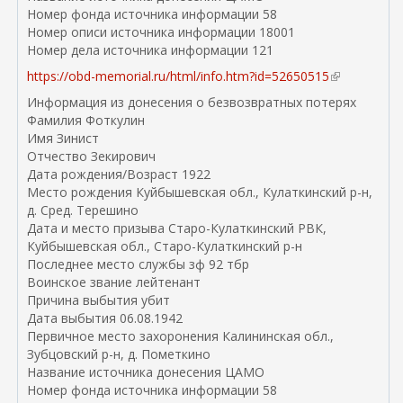
Номер фонда источника информации 58
Номер описи источника информации 18001
Номер дела источника информации 121
https://obd-memorial.ru/html/info.htm?id=52650515
(
в
Информация из донесения о безвозвратных потерях
н
Фамилия Фоткулин
е
Имя Зинист
ш
Отчество Зекирович
н
Дата рождения/Возраст 1922
я
Место рождения Куйбышевская обл., Кулаткинский р-н,
я
д. Сред. Терешино
с
Дата и место призыва Старо-Кулаткинский РВК,
с
Куйбышевская обл., Старо-Кулаткинский р-н
ы
Последнее место службы зф 92 тбр
л
Воинское звание лейтенант
к
Причина выбытия убит
а
Дата выбытия 06.08.1942
)
Первичное место захоронения Калининская обл.,
Зубцовский р-н, д. Пометкино
Название источника донесения ЦАМО
Номер фонда источника информации 58