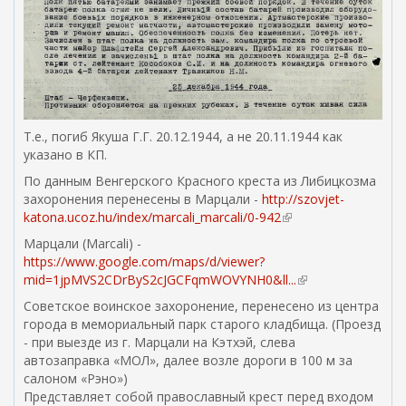
Т.е., погиб Якуша Г.Г. 20.12.1944, а не 20.11.1944 как
указано в КП.
По данным Венгерского Красного креста из Либицкозма
захоронения перенесены в Марцали -
http://szovjet-
katona.ucoz.hu/index/marcali_marcali/0-942
(
в
Марцали (Marcali) -
н
https://www.google.com/maps/d/viewer?
е
mid=1jpMVS2CDrByS2cJGCFqmWOVYNH0&ll...
(
ш
в
Советское воинское захоронение, перенесено из центра
н
н
города в мемориальный парк старого кладбища. (Проезд
я
е
- при выезде из г. Марцали на Кэтхэй, слева
я
ш
автозаправка «МОЛ», далее возле дороги в 100 м за
с
н
салоном «Рэно»)
с
я
Представляет собой православный крест перед входом
ы