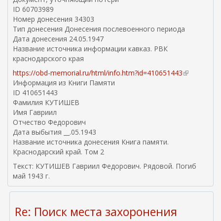
ID 60703989
н
Номер донесения 34303
е
Тип донесения Донесения послевоенного периода
ш
Дата донесения 24.05.1947
н
Название источника информации кавказ. РВК
я
краснодарского края
я
с
https://obd-memorial.ru/html/info.htm?id=410651443
(
с
Информация из Книги Памяти
в
ы
ID 410651443
н
л
Фамилия КУТИШЕВ
е
к
Имя Гавриил
ш
а
Отчество Федорович
н
)
Дата выбытия __.05.1943
я
Название источника донесения Книга памяти.
я
Краснодарский край. Том 2
с
с
Текст: КУТИШЕВ Гавриил Федорович. Рядовой. Погиб
ы
май 1943 г.
л
к
а
Re: Поиск места захоронения
)