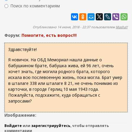
ж
р
Поиск по комментариям
а
м
н
Найти
а
и
ю
п
Опубликовано 14 июня, 2018 - 22:37 пользователем
MashaY
о
Форум:
Помогите, есть вопрос!!!
и
с
Здравствуйте!
к
Я новичок. На ОБД Мемориал нашла данные о
а
бабушкином брате, бабушка жива, ей 96 лет, очень
хочет знать, где могила родного брата, которого
искала всю послевоенную жизнь, пока могла. Брат умер
в шталаге 338 или шталаге 8 21, не очень понимаю из
карточки, в городе Герлиц 10 мая 1943 года.
Пожалуйста, подскажите, куда обращаться с
запросами?
Изображение:
Войдите
или
зарегистрируйтесь
, чтобы отправлять
комментарии