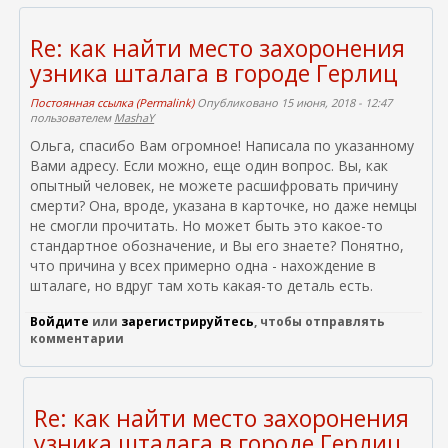
к
и
Re: как найти место захоронения
e
узника шталага в городе Герлиц
m
a
Постоянная ссылка (Permalink)
Опубликовано 15 июня, 2018 - 12:47
i
пользователем
MashaY
l
Ольга, спасибо Вам огромное! Написала по указанному
)
Вами адресу. Если можно, еще один вопрос. Вы, как
опытный человек, не можете расшифровать причину
смерти? Она, вроде, указана в карточке, но даже немцы
не смогли прочитать. Но может быть это какое-то
стандартное обозначение, и Вы его знаете? Понятно,
что причина у всех примерно одна - нахождение в
шталаге, но вдруг там хоть какая-то деталь есть.
Войдите
или
зарегистрируйтесь
, чтобы отправлять
комментарии
Re: как найти место захоронения
узника шталага в городе Герлиц