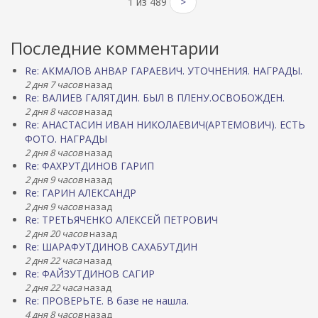
1 из 489
>
Последние комментарии
Re: АКМАЛОВ АНВАР ГАРАЕВИЧ. УТОЧНЕНИЯ. НАГРАДЫ.
2 дня 7 часов
назад
Re: ВАЛИЕВ ГАЛЯТДИН. БЫЛ В ПЛЕНУ.ОСВОБОЖДЕН.
2 дня 8 часов
назад
Re: АНАСТАСИН ИВАН НИКОЛАЕВИЧ(АРТЕМОВИЧ). ЕСТЬ
ФОТО. НАГРАДЫ
2 дня 8 часов
назад
Re: ФАХРУТДИНОВ ГАРИП
2 дня 9 часов
назад
Re: ГАРИН АЛЕКСАНДР
2 дня 9 часов
назад
Re: ТРЕТЬЯЧЕНКО АЛЕКСЕЙ ПЕТРОВИЧ
2 дня 20 часов
назад
Re: ШАРАФУТДИНОВ САХАБУТДИН
2 дня 22 часа
назад
Re: ФАЙЗУТДИНОВ САГИР
2 дня 22 часа
назад
Re: ПРОВЕРЬТЕ. В базе не нашла.
4 дня 8 часов
назад