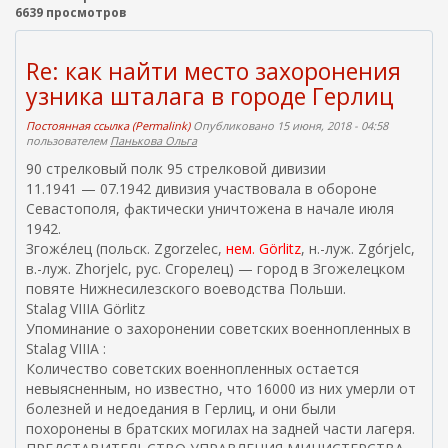
6639 просмотров
Re: как найти место захоронения
узника шталага в городе Герлиц
Постоянная ссылка (Permalink)
Опубликовано 15 июня, 2018 - 04:58
пользователем
Панькова Ольга
90 стрелковый полк 95 стрелковой дивизии
11.1941 — 07.1942 дивизия участвовала в обороне
Севастополя, фактически уничтожена в начале июля
1942.
Згоже́лец (польск. Zgorzelec,
нем. Görlitz
, н.-луж. Zgórjelc,
в.-луж. Zhorjelc, рус. Сгорелец) — город в Згожелецком
повяте Нижнесилезского воеводства Польши.
Stalag VIIIA Görlitz
Упоминание о захоронении советских военнопленных в
Stalag VIIIA :
Количество советских военнопленных остается
невыясненным, но известно, что 16000 из них умерли от
болезней и недоедания в Герлиц, и они были
похоронены в братских могилах на задней части лагеря.