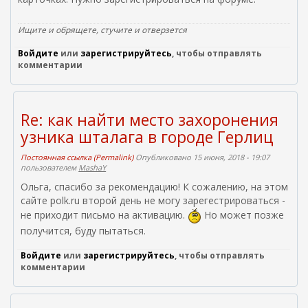
е
ш
Ищите и обрящете, стучите и отверзется
н
Войдите
или
зарегистрируйтесь
, чтобы отправлять
я
комментарии
я
с
с
ы
Re: как найти место захоронения
л
узника шталага в городе Герлиц
к
а
Постоянная ссылка (Permalink)
Опубликовано 15 июня, 2018 - 19:07
)
пользователем
MashaY
Ольга, спасибо за рекомендацию! К сожалению, на этом
сайте polk.ru второй день не могу зарегестрироваться -
не приходит письмо на активацию.
Но может позже
получится, буду пытаться.
Войдите
или
зарегистрируйтесь
, чтобы отправлять
комментарии