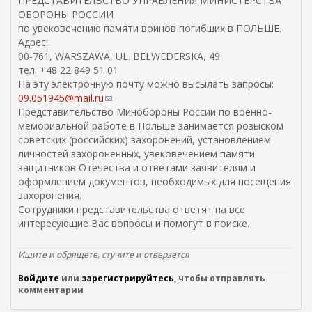
ПРЕДСТАВИТЕЛЬСТВО УПРАВЛЕНИЯ МИНИСТЕРСТВА
ОБОРОНЫ РОССИИ
по увековечению памяти воинов погибших в ПОЛЬШЕ.
Адрес:
00-761, WARSZAWA, UL. BELWEDERSKA, 49.
тел. +48 22 849 51 01
На эту электронную почту можно высылать запросы:
09.051945@mail.ru
(
Представительство Минобороны России по военно-
с
мемориальной работе в Польше занимается розыском
с
советских (российских) захоронений, установлением
ы
личностей захороненных, увековечением памяти
л
защитников Отечества и ответами заявителям и
к
оформлением документов, необходимых для посещения
а
захоронения.
д
Сотрудники представительства ответят на все
л
интересующие Вас вопросы и помогут в поиске.
я
о
т
Ищите и обрящете, стучите и отверзется
п
Войдите
или
зарегистрируйтесь
р
, чтобы отправлять
комментарии
а
в