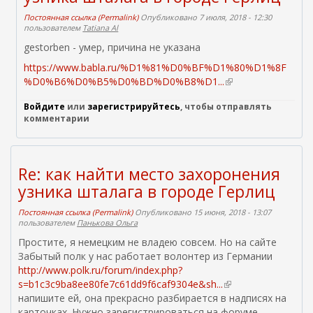
Постоянная ссылка (Permalink)
Опубликовано 7 июля, 2018 - 12:30
пользователем
Tatiana Al
gestorben - умер, причина не указана
https://www.babla.ru/%D1%81%D0%BF%D1%80%D1%8F
%D0%B6%D0%B5%D0%BD%D0%B8%D1...
(
в
Войдите
или
зарегистрируйтесь
, чтобы отправлять
н
комментарии
е
ш
н
я
Re: как найти место захоронения
я
узника шталага в городе Герлиц
с
с
Постоянная ссылка (Permalink)
Опубликовано 15 июня, 2018 - 13:07
ы
пользователем
Панькова Ольга
л
Простите, я немецким не владею совсем. Но на сайте
к
Забытый полк у нас работает волонтер из Германии
а
http://www.polk.ru/forum/index.php?
)
s=b1c3c9ba8ee80fe7c61dd9f6caf9304e&sh...
(
напишите ей, она прекрасно разбирается в надписях на
в
карточках. Нужно зарегистрироваться на форуме.
н