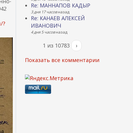
нно-
Re: МАННАПОВ КАДЫР
942
3 дня 17 часов
назад
Re: КАНАЕВ АЛЕКСЕЙ
u/?
ИВАНОВИЧ
4 дня 5 часов
назад
1 из 10783
›
Показать все комментарии