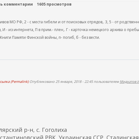
ть комментарии
1605 просмотров
ов МО РФ, 2 - с места гибели и от поисковых отрядов,. 3, 5 - от родствен
, И - из интернета, П в прим.- плен,. Г - карточка немецкого архива о преб
 Книги Памяти Финской войны, п- погиб, б - без вести.
сылка (Permalink)
Опубликовано 25 января, 2018 - 22:45 пользователем
Мидхатов И
ярский р-н, с. Гоголиха
онстантиновский РВК, Украинская ССР, Сталинская