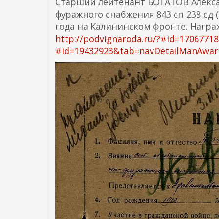
Старший лейтенант БОГАТОВ Алекса
фуражного снабжения 843 сп 238 сд (
года на Калининском фронте. Награ
http://podvignaroda.ru/?#id=170677
#id=19432923&tab=navDetailManAwar