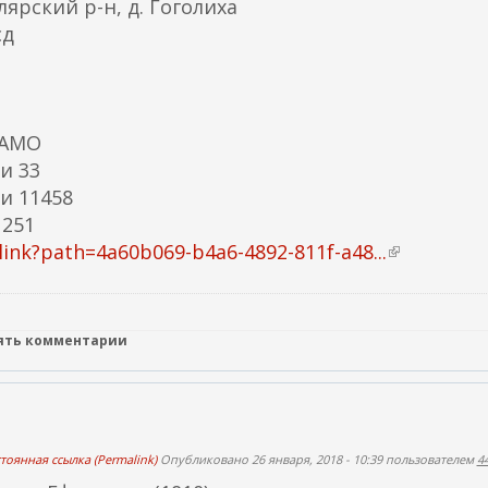
ярский р-н, д. Гоголиха
я
сд
с
с
ы
л
ЦАМО
к
и 33
а
и 11458
)
 251
ink?path=4a60b069-b4a6-4892-811f-a48...
(
в
н
е
лять комментарии
ш
н
я
я
тоянная ссылка (Permalink)
Опубликовано 26 января, 2018 - 10:39 пользователем
4
с