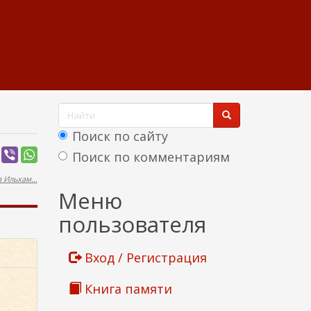
Ф
о
Поиск по сайту
р
Поиск по комментариям
м
 Ильхам...
Найти
Меню
а
пользователя
п
о
Вход / Регистрация
и
Книга памяти
с