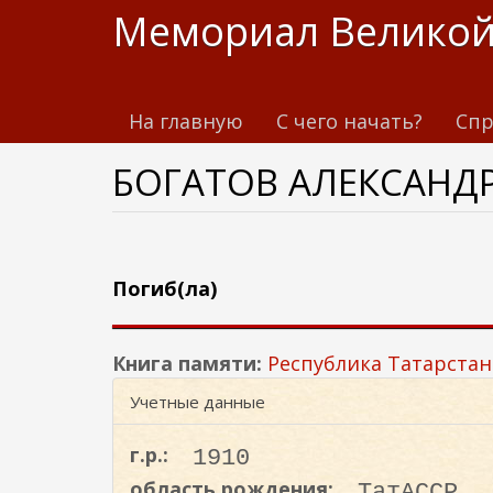
П
Мемориал Великой
е
р
е
На главную
С чего начать?
Спр
й
т
БОГАТОВ АЛЕКСАНД
и
к
о
с
н
Погиб(ла)
о
в
Книга памяти:
Республика Татарстан
н
о
Учетные данные
м
у
г.р.:
1910
с
область рождения:
ТатАССР