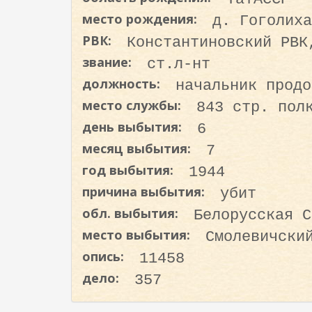
о
место рождения:
д. Гоголиха
д
РВК:
Константиновский РВК
е
р
звание:
ст.л-нт
ж
должность:
начальник продо
а
место службы:
843 стр. пол
н
день выбытия:
6
и
месяц выбытия:
ю
7
год выбытия:
1944
причина выбытия:
убит
обл. выбытия:
Белорусская С
место выбытия:
Смолевичски
опись:
11458
дело:
357