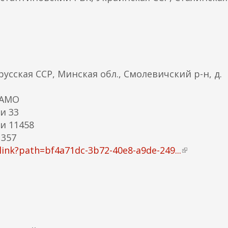
сская ССР, Минская обл., Смолевичский р-н, д.
ЦАМО
и 33
и 11458
 357
ink?path=bf4a71dc-3b72-40e8-a9de-249...
(
в
н
е
ш
н
я