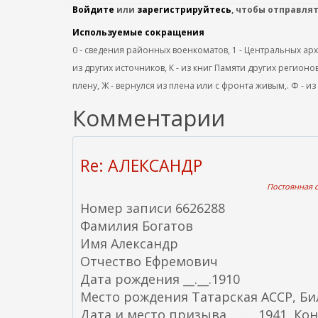
Войдите
или
зарегистрируйтесь
, чтобы отправля
Используемые сокращения
0 - сведения районных военкоматов, 1 - Центральных архив
из других источников, К - из книг Памяти других регионов
плену, Ж - вернулся из плена или с фронта живым,. Ф - из
Комментарии
Re: АЛЕКСАНДР
Постоянная с
Номер записи 6626288
Фамилия Богатов
Имя Александр
Отчество Ефремович
Дата рождения __.__.1910
Место рождения Татарская АССР, Бил
Дата и место призыва __.__.1941, К