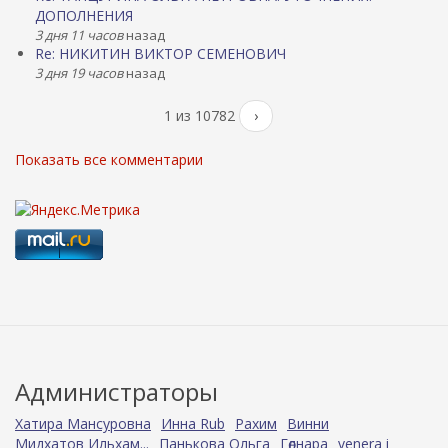
ДОПОЛНЕНИЯ
3 дня 11 часов
назад
Re: НИКИТИН ВИКТОР СЕМЕНОВИЧ
3 дня 19 часов
назад
1 из 10782
›
Показать все комментарии
Администраторы
Хатира Мансуровна
Инна Rub
Рахим
Винни
Мидхатов Ильхам...
Панькова Ольга
Гөлнара
venera i