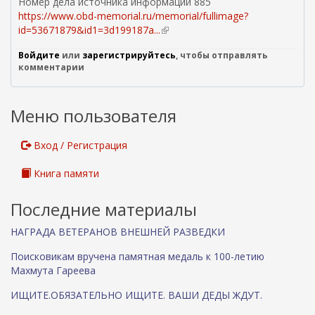
Номер дела источника информации 885
https://www.obd-memorial.ru/memorial/fullimage?
id=53671879&id1=3d199187a...
(
в
Войдите
или
зарегистрируйтесь
, чтобы отправлять
н
комментарии
е
ш
н
Меню пользователя
я
я
с
Вход / Регистрация
с
ы
Книга памяти
л
к
Последние материалы
а
)
НАГРАДА ВЕТЕРАНОВ ВНЕШНЕЙ РАЗВЕДКИ
Поисковикам вручена памятная медаль к 100-летию
Махмута Гареева
ИЩИТЕ.ОБЯЗАТЕЛЬНО ИЩИТЕ. ВАШИ ДЕДЫ ЖДУТ.