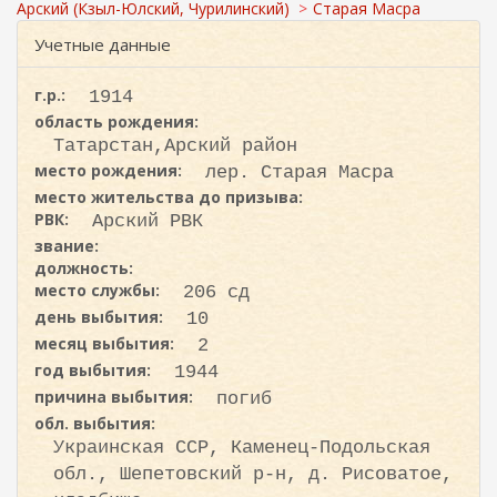
с
ж
Арский (Кзыл-Юлский, Чурилинский)
Старая Масра
а
к
Учетные данные
н
а
и
ю
г.р.:
1914
область рождения:
Татарстан,Арский район
место рождения:
лер. Старая Масра
место жительства до призыва:
РВК:
Арский РВК
звание:
должность:
место службы:
206 сд
день выбытия:
10
месяц выбытия:
2
год выбытия:
1944
причина выбытия:
погиб
обл. выбытия:
Украинская ССР, Каменец-Подольская
обл., Шепетовский р-н, д. Рисоватое,