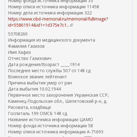
Номер фонда источника информации 33
Номер описи источника информации 11458
Номер дела источника информации 322
https://www.obd-memorial.ru/memorial/fullimage?
id=55861914&id1=1d375e7c1...
(
в
53708260
н
Информация из медицинского документа
е
Фамилия Газизов
ш
Имя Хафиз
н
Отчество Газизович
я
Дата рождения/Возраст __.__.1914
я
Последнее место службы 507 сп 148 сд
с
Воинское звание лейтенант
с
Причина выбытия умер от ран
ы
Дата выбытия 10.02.1944
л
Первичное место захоронения Украинская ССР,
к
Каменец-Подольская обл., Шепетовский р-н, д.
а
Рисовата, кладбище
)
Госпиталь 199 ОМСБ 148 сд
Название источника информации ЦАМО
Номер фонда источника информации 58
Номер описи источника информации А-71693