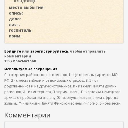
кладбище
место выбытия:
опись:
дело:
лист:
госпиталь:
прим.:
Войдите
или
зарегистрируйтесь
, чтобы отправлять
комментарии
1597 просмотров
Используемые сокращения
0 - сведения районных военкоматов, 1 - Центральных архивов МО
РФ, 2 - с места гибели и от поисковых отрядов,. 3, 5 - от
родственников и из других источников, К - из книг Памяти других
регионов, И - из интернета, П в прим.- плен,. Г - карточка немецкого
архива о пребывании в плену, Ж - вернулся из плена или с фронта
живым,. Ф - из Книги Памяти Финской войны, п- погиб, б - без вести.
Комментарии