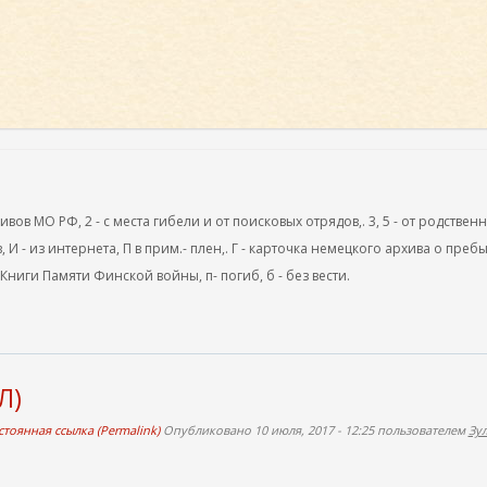
ов МО РФ, 2 - с места гибели и от поисковых отрядов,. 3, 5 - от родствен
, И - из интернета, П в прим.- плен,. Г - карточка немецкого архива о преб
 Книги Памяти Финской войны, п- погиб, б - без вести.
Л)
тоянная ссылка (Permalink)
Опубликовано 10 июля, 2017 - 12:25 пользователем
Зу