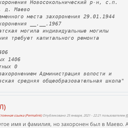
хоронения Новосокольнический р-н, с.п.
я
, д. Маево
с
еменного места захоронения 29.01.1944
с
хоронения __.__.1967
ы
атская могила индивидуальные могилы
л
ния требует капитального ремонта
к
а
406
)
ых 1406
тных 0
захоронением Администрация волости и
вская средняя общеобразовательная школа"
Л)
тоянная ссылка (Permalink)
Опубликовано 25 января, 2021 - 22:21 пользователем
R
угое имя и фамилия, но захоронен был в Маево. А