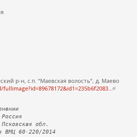
в
н
ия
е
ш
н
я
я
с
с
ы
л
ий р-н, с.п. "Маевская волость", д. Маево
к
/fullimage?id=89678172&id1=235b6f2083...
(
а
в
)
н
онении
е
 Россия
ш
 Псковская обл.
н
в ВМЦ 60-220/2014
я