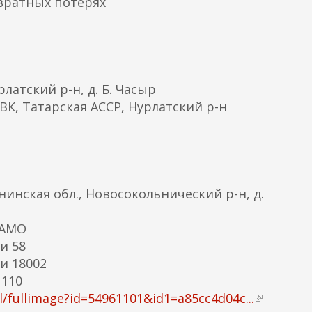
вратных потерях
латский р-н, д. Б. Часыр
ВК, Татарская АССР, Нурлатский р-н
инская обл., Новосокольнический р-н, д.
ЦАМО
и 58
и 18002
 110
/fullimage?id=54961101&id1=a85cc4d04c...
(