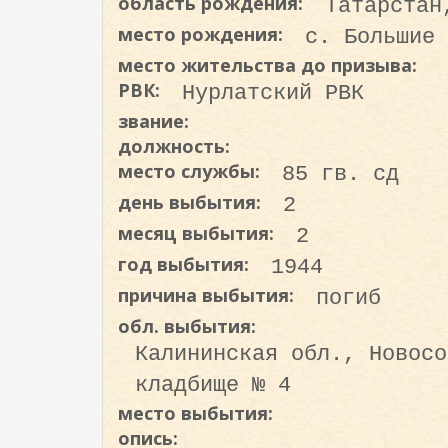
область рождения:
Татарстан
о
место рождения:
с. Большие 
д
е
место жительства до призыва:
р
РВК:
Нурлатский РВК
ж
звание:
а
должность:
н
место службы:
85 гв. сд
и
день выбытия:
2
ю
месяц выбытия:
2
год выбытия:
1944
причина выбытия:
погиб
обл. выбытия:
Калининская обл., Новосо
кладбище № 4
место выбытия:
опись: