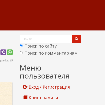
Ф
о
Поиск по сайту
р
Поиск по комментариям
м
ульфар 59
Найти
Меню
а
пользователя
п
о
Вход / Регистрация
и
Книга памяти
с