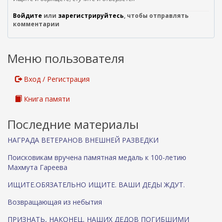
я
Войдите
или
зарегистрируйтесь
, чтобы отправлять
я
комментарии
с
с
ы
Меню пользователя
л
к
а
Вход / Регистрация
)
Книга памяти
Последние материалы
НАГРАДА ВЕТЕРАНОВ ВНЕШНЕЙ РАЗВЕДКИ
Поисковикам вручена памятная медаль к 100-летию
Махмута Гареева
ИЩИТЕ.ОБЯЗАТЕЛЬНО ИЩИТЕ. ВАШИ ДЕДЫ ЖДУТ.
Возвращающая из небытия
ПРИЗНАТЬ, НАКОНЕЦ, НАШИХ ДЕДОВ ПОГИБШИМИ