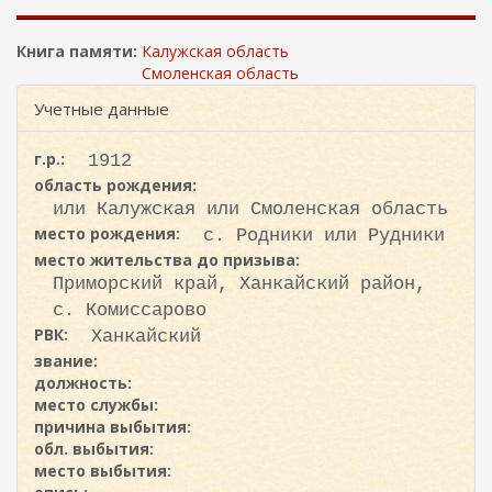
ж
и
а
с
н
Книга памяти:
Калужская область
к
и
Смоленская область
ю
а
Учетные данные
г.р.:
1912
область рождения:
или Калужская или Смоленская область
место рождения:
с. Родники или Рудники
место жительства до призыва:
Приморский край, Ханкайский район,
с. Комиссарово
РВК:
Ханкайский
звание:
должность:
место службы:
причина выбытия:
обл. выбытия:
место выбытия: