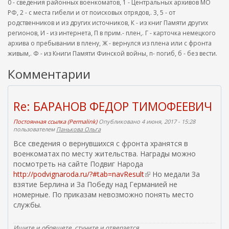
0 - сведения районных военкоматов, 1 - Центральных архивов МО
РФ, 2 - с места гибели и от поисковых отрядов,. 3, 5 - от
родственников и из других источников, К - из книг Памяти других
регионов, И - из интернета, П в прим.- плен,. Г - карточка немецкого
архива о пребывании в плену, Ж - вернулся из плена или с фронта
живым,. Ф - из Книги Памяти Финской войны, п- погиб, б - без вести.
Комментарии
Re: БАРАНОВ ФЕДОР ТИМОФЕЕВИЧ
Постоянная ссылка (Permalink)
Опубликовано 4 июня, 2017 - 15:28
пользователем
Панькова Ольга
Все сведения о вернувшихся с фронта хранятся в
военкоматах по месту жительства. Награды можно
посмотреть на сайте Подвиг Народа
http://podvignaroda.ru/?#tab=navResult
(
Но медали За
взятие Берлина и За Победу над Германией не
в
номерные. По приказам невозможно понять место
н
службы.
е
ш
н
Ищите и обрящете, стучите и отверзется