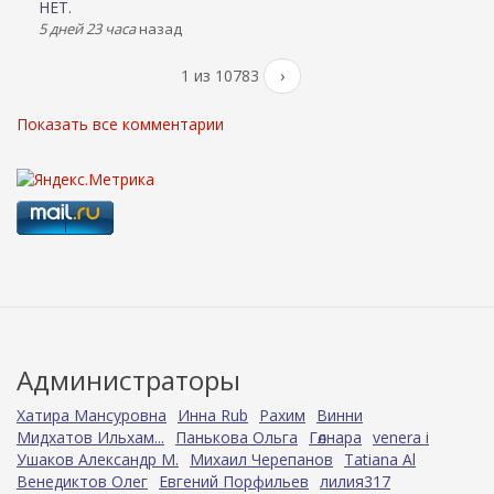
НЕТ.
5 дней 23 часа
назад
1 из 10783
›
Показать все комментарии
Администраторы
Хатира Мансуровна
Инна Rub
Рахим
Винни
Мидхатов Ильхам...
Панькова Ольга
Гөлнара
venera i
Ушаков Александр М.
Михаил Черепанов
Tatiana Al
Венедиктов Олег
Евгений Порфильев
лилия317