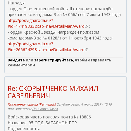
Награды:
в
- орден Отечественной войны II степени: награждён
н
приказом командарма-3 за № 066/н от 7 июня 1943 года:
е
http://podvignaroda.ru/?
ш
#id=17419333&tab=navDetailManAward
(
н
;
- орден Красной Звезды: награждён приказом
в
я
командарма-3 за № 0128/н от 11 октября 1943 года:
н
я
http://podvignaroda.ru/?
е
с
#id=26662429&tab=navDetailManAward
ш
(
с
н
в
ы
Войдите
или
зарегистрируйтесь
, чтобы отправлять
я
н
л
комментарии
я
е
к
с
ш
а
с
н
)
ы
я
Re: СКОРЫТЧЕНКО МИХАИЛ
л
я
САВЕЛЬЕВИЧ
к
с
а
с
Постоянная ссылка (Permalink)
Опубликовано 4 июня, 2017 - 15:19
)
ы
пользователем
Панькова Ольга
л
Войсковая часть полевая почта № 18886
к
Название: 95 ОТД. БАТАЛЬОН ПТР
а
Подчиненность: