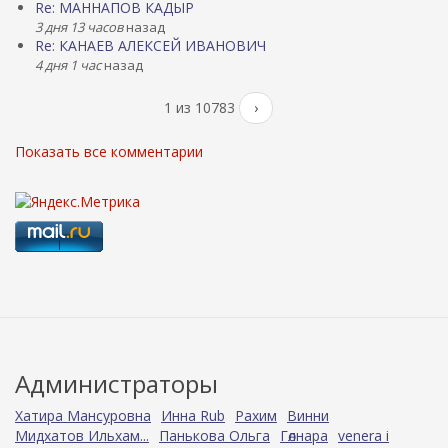
Re: МАННАПОВ КАДЫР
3 дня 13 часов
назад
Re: КАНАЕВ АЛЕКСЕЙ ИВАНОВИЧ
4 дня 1 час
назад
1 из 10783
›
Показать все комментарии
Администраторы
Хатира Мансуровна
Инна Rub
Рахим
Винни
Мидхатов Ильхам...
Панькова Ольга
Гөлнара
venera i