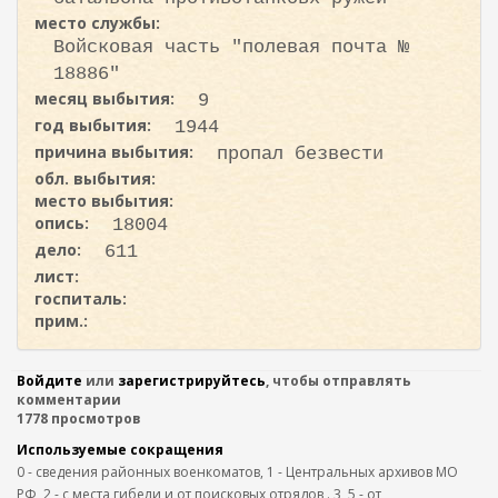
место службы:
Войсковая часть "полевая почта №
18886"
месяц выбытия:
9
год выбытия:
1944
причина выбытия:
пропал безвести
обл. выбытия:
место выбытия:
опись:
18004
дело:
611
лист:
госпиталь:
прим.:
Войдите
или
зарегистрируйтесь
, чтобы отправлять
комментарии
1778 просмотров
Используемые сокращения
0 - сведения районных военкоматов, 1 - Центральных архивов МО
РФ, 2 - с места гибели и от поисковых отрядов,. 3, 5 - от