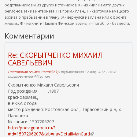
родственников и из других источников, К - из книг Памяти других
регионов, И - из интернета, П в прим.- плен,. Г - карточка немецкого
архива о пребывании в плену, Ж - вернулся из плена или с фронта
живым,. Ф - из Книги Памяти Финской войны, п- погиб, б - без вести.
Комментарии
Re: СКОРЫТЧЕНКО МИХАИЛ
САВЕЛЬЕВИЧ
Постоянная ссылка (Permalink)
Опубликовано 12 мая, 2017 - 14:26
пользователем
444 иптап
Скорытченко Михаил Савельевич
Год рождения: __.__.1907
красноармеец
в РККА с года
место рождения: Ростовская обл., Тарасовский р-н, х.
Павловка
№ записи: 1507206207
http://podvignaroda.ru/?
#id=1507206207&tab=navDetailManCard
(