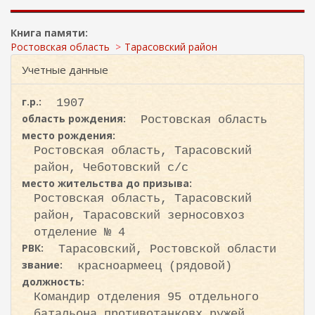
ж
и
а
с
н
Книга памяти:
к
и
Ростовская область
Тарасовский район
ю
а
Учетные данные
г.р.:
1907
область рождения:
Ростовская область
место рождения:
Ростовская область, Тарасовский
район, Чеботовский с/с
место жительства до призыва:
Ростовская область, Тарасовский
район, Тарасовский зерносовхоз
отделение № 4
РВК:
Тарасовский, Ростовской области
звание:
красноармеец (рядовой)
должность:
Командир отделения 95 отдельного
батальона противотанковх ружей