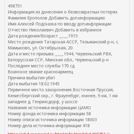
е
498751
ш
Информация из донесения о безвозвратных потерях
н
Фамилия Ерополов Добавить доп.информацию
я
Имя Алексей Подсказка по вводу доп.информации
я
Отчество Николаевич Добавить в избранное
с
Дата рождения/Возраст __.__.1915
с
Место рождения Татарская АССР, Тельманский р-н, с.
ы
Мамыково, ул. Октябрьская, 20
л
Дата и место призыва __.__.1944, Червеньский РВК,
к
Белорусская ССР, Минская обл., Червеньский р-н
а
Последнее место службы 170 сд
)
Воинское звание красноармеец
Причина выбытия убит
Дата выбытия 18.02.1945
Первичное место захоронения Восточная Пруссия,
Кенигсбергский окр., г. Фрауенбург, южнее, 9 км, 1 км
западнее д. Генрихсдорф, у шоссе
Название источника информации ЦАМО
Номер фонда источника информации 58
Номер описи источника информации 18003
Номер дела источника информации 418