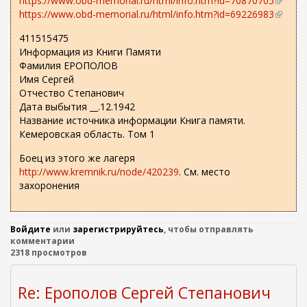
https://www.obd-memorial.ru/html/info.htm?id=70870705
(
https://www.obd-memorial.ru/html/info.htm?id=69226983
в
(
н
в
411515475
е
н
Информация из Книги Памяти
ш
е
Фамилия ЕРОПОЛОВ
н
ш
Имя Сергей
я
н
Отчество Степанович
я
я
Дата выбытия __.12.1942
с
я
Название источника информации Книга памяти.
с
с
Кемеровская область. Том 1
ы
с
л
ы
Боец из этого же лагеря
к
л
http://www.kremnik.ru/node/420239
. См. место
а
к
захоронения
)
а
)
Войдите
или
зарегистрируйтесь
, чтобы отправлять
комментарии
2318 просмотров
Re: Ерополов Сергей Степанович