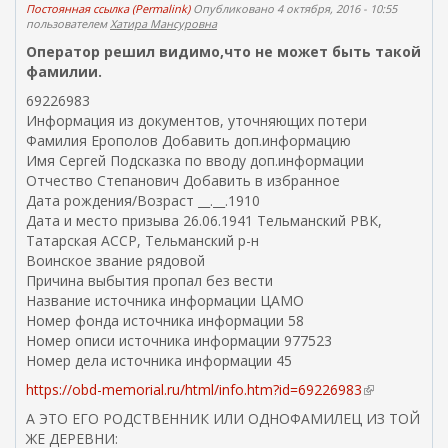
Постоянная ссылка (Permalink)
Опубликовано 4 октября, 2016 - 10:55
пользователем
Хатира Мансуровна
Оператор решил видимо,что не может быть такой
фамилии.
69226983
Информация из документов, уточняющих потери
Фамилия Ерополов Добавить доп.информацию
Имя Сергей Подсказка по вводу доп.информации
Отчество Степанович Добавить в избранное
Дата рождения/Возраст __.__.1910
Дата и место призыва 26.06.1941 Тельманский РВК,
Татарская АССР, Тельманский р-н
Воинское звание рядовой
Причина выбытия пропал без вести
Название источника информации ЦАМО
Номер фонда источника информации 58
Номер описи источника информации 977523
Номер дела источника информации 45
https://obd-memorial.ru/html/info.htm?id=69226983
(
в
А ЭТО ЕГО РОДСТВЕННИК ИЛИ ОДНОФАМИЛЕЦ ИЗ ТОЙ
н
ЖЕ ДЕРЕВНИ: