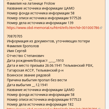
Фамилия на латинице Frolow
Название источника информации ЦАМО
Номер фонда источника информации 58
Номер описи источника информации 977526
Номер дела источника информации 139
https://www.obd-memorial.ru/html/info.htm?id=301000786
(
в
70870705
н
Информация из документов, уточняющих потери
е
Фамилия Ерополов
ш
Имя Сергей
н
Отчество Степанович
я
Дата рождения/Возраст __.__.1910
я
Дата и место призыва 26.06.1941 Тельманский РВК,
с
Татарская АССР, Тельманский р-н
с
Воинское звание рядовой
ы
Причина выбытия пропал без вести
л
Дата выбытия __.12.1941
к
Название источника информации ЦАМО
а
Номер фонда источника информации 58
)
Номер описи источника информации 977523
Номер дела источника информации 182