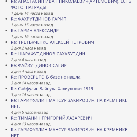
Re: АНАСТАСИН ИВАН НИКОЛАЕВИЧ(АРТЕМОВИЧ). ЕСТЬ
ФОТО. НАГРАДЫ
1 день 14 часов
назад
Re: ФАХРУТДИНОВ ГАРИП
1 день 15 часов
назад
Re: ГАРИН АЛЕКСАНДР
1 день 16 часов
назад
Re: ТРЕТЬЯЧЕНКО АЛЕКСЕЙ ПЕТРОВИЧ
2 дня 2 часа
назад
Re: ШАРАФУТДИНОВ САХАБУТДИН
2 дня 4 часа
назад
Re: ФАЙЗУТДИНОВ САГИР
2 дня 4 часа
назад
Re: ПРОВЕРЬТЕ. В базе не нашла.
3 дня 14 часов
назад
Re: Сайфулин Зайнула Халиулович 1919
3 дня 14 часов
назад
Re: ГАРИФУЛЛИН МАНСУР ЗАКИРОВИЧ. НА КРЕМНИКЕ
НЕТ.
4 дня 5 часов
назад
Re: ТИМАНИН ГРИГОРИЙ ЛАЗАРЕВИЧ
4 дня 13 часов
назад
Re: ГАРИФУЛЛИН МАНСУР ЗАКИРОВИЧ. НА КРЕМНИКЕ
НЕТ.