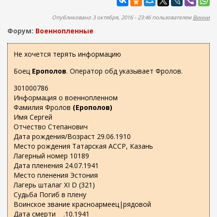
ж
а
а
п
Опубликовано 3 октября, 2016 - 23:46 пользователем
Винни
н
о
и
Форум:
Военнопленные
и
ю
с
Не хочется терять информацию
к
Боец
Ерополов
. Оператор обд указывает Фролов.
а
301000786
Информация о военнопленном
Фамилия Фролов
(Ерополов)
Имя Сергей
Отчество Степанович
Дата рождения/Возраст 29.06.1910
Место рождения Татарская АССР, Казань
Лагерный номер 10189
Дата пленения 24.07.1941
Место пленения Эстония
Лагерь шталаг XI D (321)
Судьба Погиб в плену
Воинское звание красноармеец|рядовой
Дата смерти __.10.1941