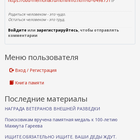
https://obd-memorial.ru/html/info.htm?id=6498751
(
в
н
Родиться человеком - это чудо.
е
Остаться человеком - это труд.
ш
Войдите
или
зарегистрируйтесь
, чтобы отправлять
н
комментарии
я
я
с
Меню пользователя
с
ы
л
Вход / Регистрация
к
а
Книга памяти
)
Последние материалы
НАГРАДА ВЕТЕРАНОВ ВНЕШНЕЙ РАЗВЕДКИ
Поисковикам вручена памятная медаль к 100-летию
Махмута Гареева
ИЩИТЕ.ОБЯЗАТЕЛЬНО ИЩИТЕ. ВАШИ ДЕДЫ ЖДУТ.