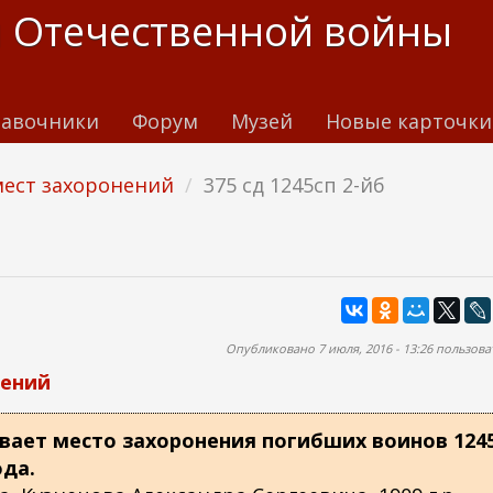
 Отечественной войны
авочники
Форум
Музей
Новые карточки
мест захоронений
375 сд 1245сп 2-йб
Опубликовано 7 июля, 2016 - 13:26 пользов
нений
вает место захоронения погибших воинов 1245
ода.