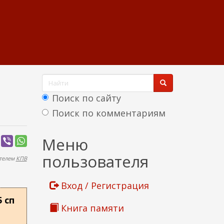
Ф
о
Поиск по сайту
р
Поиск по комментариям
м
Найти
Меню
а
пользователя
ателем
КПВ
п
о
Вход / Регистрация
и
 сп
Книга памяти
с