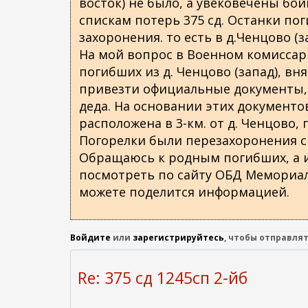
восток) не было, а увековечены бойц
спискам потерь 375 сд. Останки по
захоронения. то есть в д.Ченцово (з
На мой вопрос в Военном комиссари
погибших из д. Ченцово (запад), вн
привезти официальные документы,
деда. На основании этих документов
расположена в 3-км. от д. Ченцово, 
Погорелки были перезахоронения с
Обращаюсь к родным погибших, а их
посмотреть по сайту ОБД Мемориал
можете поделится информацией.
Войдите
или
зарегистрируйтесь
, чтобы отправля
Re: 375 сд 1245сп 2-йб