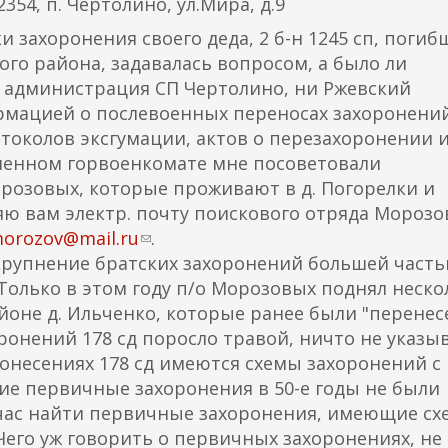
354, п. Чертолино, ул.Мира, д.9
и захоронения своего деда, 2 б-н 1245 сп, погиб
кого района, задавалась вопросом, а было ли
 администрация СП Чертолино, ни Ржевский
мацией о послевоенных переносах захоронени
токолов эксгумации, актов о перезахоронении и
иненном горвоенкомате мне посоветовали
розовых, которые проживают в д. Погорелки и
яю вам электр. почту поискового отряда Мороз
orozov@mail.ru
(
.
крупнение братских захоронений большей част
с
 Только в этом году п/о Морозовых поднял неско
с
йоне д. Ильченко, которые ранее были "перенес
ы
ронений 178 сд поросло травой, ничто не указы
л
донесениях 178 сд имеются схемы захоронений с
к
кие первичные захоронения в 50-е годы не были
а
час найти первичные захоронения, имеющие с
д
Чего уж говорить о первичных захоронениях, не
л