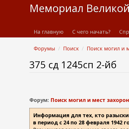
П
Мемориал Великой
е
р
е
На главную
С чего начать?
Спр
й
т
и
Форумы
Поиск
Поиск могил и 
к
о
375 сд 1245сп 2-йб
с
н
о
в
н
Форум:
Поиск могил и мест захоро
о
м
Информация для тех, кто разыски
у
в период с 24 по 28 февраля 1942 г
с