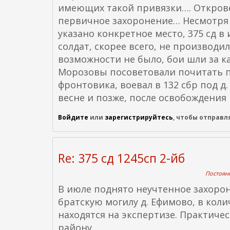
имеющих такой привязки…. Открове
первичное захоронение… Несмотря на
указано конкретное место, 375 сд 
солдат, скорее всего, не производил
возможности не было, бои шли за к
Морозовы посоветовали почитать п
фронтовика, воевал в 132 сбр под д
весне и позже, после освобождения
Войдите
или
зарегистрируйтесь
, чтобы отправ
Re: 375 сд 1245сп 2-йб
Постоянн
В июле поднято неучтенное захоро
братскую могилу д. Ефимово, в коли
находятся на экспертизе. Практичес
району.