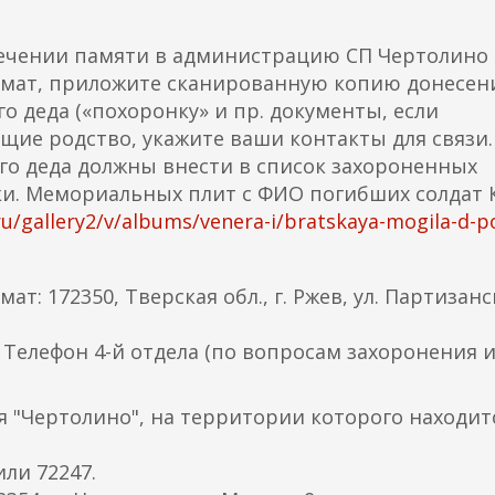
вечении памяти в администрацию СП Чертолино 
мат, приложите сканированную копию донесен
о деда («похоронку» и пр. документы, если
ие родство, укажите ваши контакты для связи.
о деда должны внести в список захороненных
ки. Мемориальных плит с ФИО погибших солдат 
u/gallery2/v/albums/venera-i/bratskaya-mogila-d-po
: 172350, Тверская обл., г. Ржев, ул. Партизанс
1. Телефон 4-й отдела (по вопросам захоронения и
 "Чертолино", на территории которого находит
или 72247.