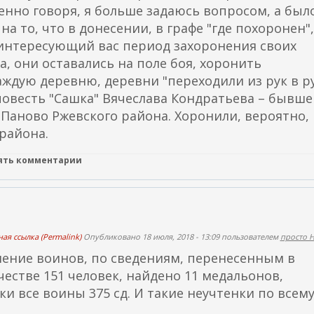
нно говоря, я больше задаюсь вопросом, а был
я
 то, что в донесении, в графе "где похоронен",
о
в интересующий вас период захоронения своих
т
а, они оставались на поле боя, хоронить
п
аждую деревню, деревни "переходили из рук в ру
р
овесть "Сашка" Вячеслава Кондратьева – бывше
а
. Паново Ржевского района. Хоронили, вероятно,
в
 района.
к
и
лять комментарии
e
m
a
i
l
ая ссылка (Permalink)
Опубликовано 18 июля, 2018 - 13:09 пользователем
просто 
)
нение воинов, по сведениям, перенесенным в
честве 151 человек, найдено 11 медальонов,
ки все воины 375 сд. И такие неучтенки по всем