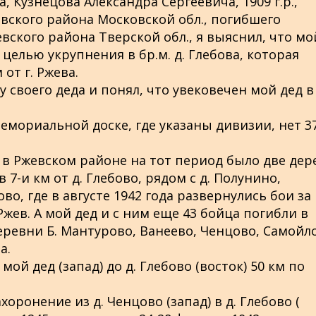
, Кузнецова Александра Сергеевича, 1909 г.р.,
овского района Московской обл., погибшего
жевского района Тверской обл., я выяснил, что мо
 целью укрупнения в бр.м. д. Глебова, которая
от г. Ржева.
у своего деда и понял, что увековечен мой дед в
мемориальной доске, где указаны дивизии, нет 3
о в Ржевском районе на тот период было две де
7-и км от д. Глебово, рядом с д. Полунино,
о, где в августе 1942 года развернулись бои за 
Ржев. А мой дед и с ним еще 43 бойца погибли в
ревни Б. Мантурово, Ванеево, Ченцово, Самойл
а.
мой дед (запад) до д. Глебово (восток) 50 км по
оронение из д. Ченцово (запад) в д. Глебово (