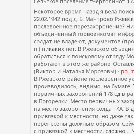
Сельское поселение "Чертолино": 172
Некоторое время назад я вела поиск
22.02.1942 под д. Б. Мантрово Ржевс
послевоенное перезахоронение? Ни
объединенный горвоенкомат инфор
солдат не владеют, документов (про
п.) никаких нет. В Ржевском объед
обратиться к поисковому отряду Мо
работают в этом же районе. Оставл
(Виктор и Наталья Морозовы) -
po_m
В Ржевском районе послевоенное у
производилось, видимо, на бумаге.
первичных захоронений 178 сд в ра
в Погорелки. Место первичных захо
на место захоронения солдат КА. В 
привязкой к местности, но даже та
перенесены должным образом. Сей
с привязкой к местности, сложно…. 