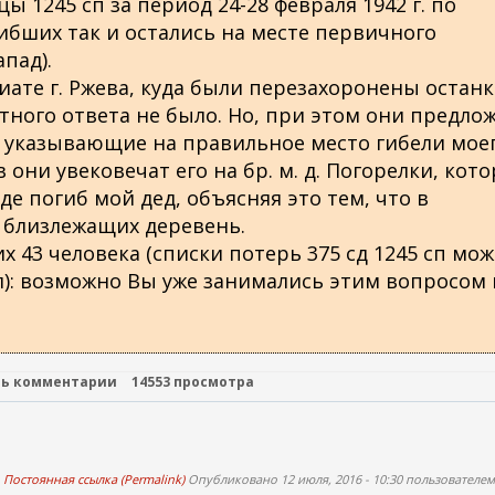
ы 1245 сп за период 24-28 февраля 1942 г. по
гибших так и остались на месте первичного
апад).
ате г. Ржева, куда были перезахоронены остан
ятного ответа не было. Но, при этом они предло
 указывающие на правильное место гибели мое
 они увековечат его на бр. м. д. Погорелки, кото
где погиб мой дед, объясняя это тем, что в
 близлежащих деревень.
 43 человека (списки потерь 375 сд 1245 сп мо
): возможно Вы уже занимались этим вопросом 
ть комментарии
14553 просмотра
Постоянная ссылка (Permalink)
Опубликовано 12 июля, 2016 - 10:30 пользователе