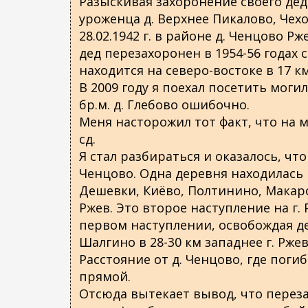
Разыскивая захоронение своего деда
о
уроженца д. Верхнее Пикалово, Чех
д
28.02.1942 г. в районе д. Ченцово Р
е
дед перезахоронен в 1954-56 годах с
р
находится на северо-востоке в 17 км 
ж
В 2009 году я поехал посетить могил
а
бр.м. д. Глебово ошибочно.
н
Меня насторожил тот факт, что на 
и
сд.
ю
Я стал разбираться и оказалось, чт
Ченцово. Одна деревня находилась в 
Дешевки, Киёво, Полтинино, Макаров
Ржев. Это второе наступление на г. 
первом наступлении, освобождая де
Шалгино в 28-30 км западнее г. Ржев
Расстояние от д. Ченцово, где погиб 
прямой.
Отсюда вытекает вывод, что перезах