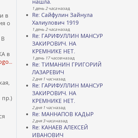
нашла.
1 день 2 часа
назад
Re: Сайфулин Зайнула
и в
Халиулович 1919
ия о
1 день 2 часа
назад
Re: ГАРИФУЛЛИН МАНСУР
 В
ЗАКИРОВИЧ. НА
КРЕМНИКЕ НЕТ.
КА в
1 день 17 часов
назад
go...
Re: ТИМАНИН ГРИГОРИЙ
ЛАЗАРЕВИЧ
2 дня 1 час
назад
кая,
Re: ГАРИФУЛЛИН МАНСУР
ЗАКИРОВИЧ. НА
 пр.)
КРЕМНИКЕ НЕТ.
2 дня 1 час
назад
Re: МАННАПОВ КАДЫР
ся
2 дня 3 часа
назад
Re: КАНАЕВ АЛЕКСЕЙ
ИВАНОВИЧ