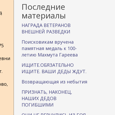
к
Последние
а
материалы
й
НАГРАДА ВЕТЕРАНОВ
ВНЕШНЕЙ РАЗВЕДКИ
Поисковикам вручена
75
памятная медаль к 100-
летию Махмута Гареева
ревни
ИЩИТЕ.ОБЯЗАТЕЛЬНО
г.
ИЩИТЕ. ВАШИ ДЕДЫ ЖДУТ.
Возвращающая из небытия
ово,
ПРИЗНАТЬ, НАКОНЕЦ,
НАШИХ ДЕДОВ
ПОГИБШИМИ