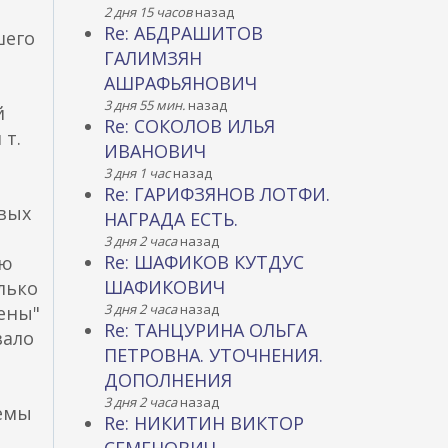
2 дня 15 часов
назад
Re: АБДРАШИТОВ
шего
ГАЛИМЗЯН
АШРАФЬЯНОВИЧ
3 дня 55 мин.
назад
й
Re: СОКОЛОВ ИЛЬЯ
 т.
ИВАНОВИЧ
3 дня 1 час
назад
Re: ГАРИФЗЯНОВ ЛОТФИ.
овых
НАГРАДА ЕСТЬ.
3 дня 2 часа
назад
Re: ШАФИКОВ КУТДУС
ью
ШАФИКОВИЧ
лько
3 дня 2 часа
назад
ены"
Re: ТАНЦУРИНА ОЛЬГА
вало
ПЕТРОВНА. УТОЧНЕНИЯ.
ДОПОЛНЕНИЯ
3 дня 2 часа
назад
хемы
Re: НИКИТИН ВИКТОР