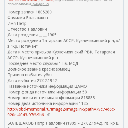
пользователем
Зульфар 59
Номер записи 1885280
Фамилия Большаков
Имя Петр
Отчество Павлович
Дата рождения __.__.1905
Место рождения Татарская АССР, Кузнечихинский р-н, к/
з "Кр. Потачан"
Дата и место призыва Кузнечихинский РВК, Татарская
АССР, Кузнечихинский р-н
Последнее место службы 1 Гв. МСД
Воинское звание красноармеец
Причина выбытия убит
Дата выбытия 27.02.1942
Название источника информации ЦАМО
Номер фонда источника информации 58
Номер описи источника информации 818883
Номер дела источника информации 1125
http://obd-memorial.ru/Image2/imagelink?path=79c74d6c-
920d-4043-97ff-9b6...
(
в
БОЛЬШАКОВ Петр Павлович (1905 – 27.02.1942), гв. кр ц,
н