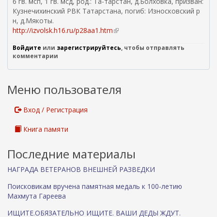
6 гв. мсп, 1 гв. мсд, род.: Та-тарстан, д.Болховка, призван:
е
Кузнечихинский РВК Татарстана, погиб: Износковский р
ш
н, д.Мякоты.
н
http://izvolsk.h16.ru/p28aa1.htm
(
я
в
я
Войдите
или
зарегистрируйтесь
, чтобы отправлять
н
с
комментарии
е
с
ш
ы
н
л
Меню пользователя
я
к
я
а
с
Вход / Регистрация
)
с
ы
Книга памяти
л
к
Последние материалы
а
)
НАГРАДА ВЕТЕРАНОВ ВНЕШНЕЙ РАЗВЕДКИ
Поисковикам вручена памятная медаль к 100-летию
Махмута Гареева
ИЩИТЕ.ОБЯЗАТЕЛЬНО ИЩИТЕ. ВАШИ ДЕДЫ ЖДУТ.