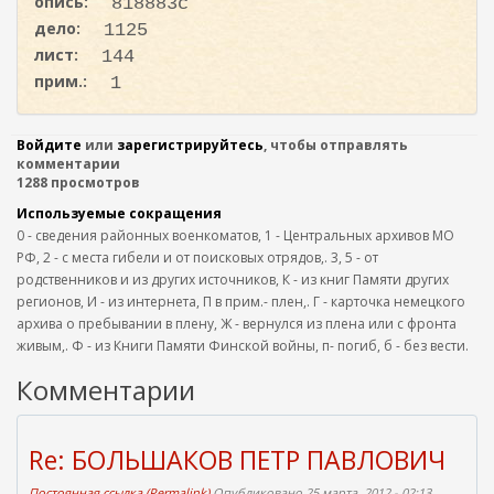
опись:
818883с
дело:
1125
лист:
144
прим.:
1
Войдите
или
зарегистрируйтесь
, чтобы отправлять
комментарии
1288 просмотров
Используемые сокращения
0 - сведения районных военкоматов, 1 - Центральных архивов МО
РФ, 2 - с места гибели и от поисковых отрядов,. 3, 5 - от
родственников и из других источников, К - из книг Памяти других
регионов, И - из интернета, П в прим.- плен,. Г - карточка немецкого
архива о пребывании в плену, Ж - вернулся из плена или с фронта
живым,. Ф - из Книги Памяти Финской войны, п- погиб, б - без вести.
Комментарии
Re: БОЛЬШАКОВ ПЕТР ПАВЛОВИЧ
Постоянная ссылка (Permalink)
Опубликовано 25 марта, 2012 - 02:13