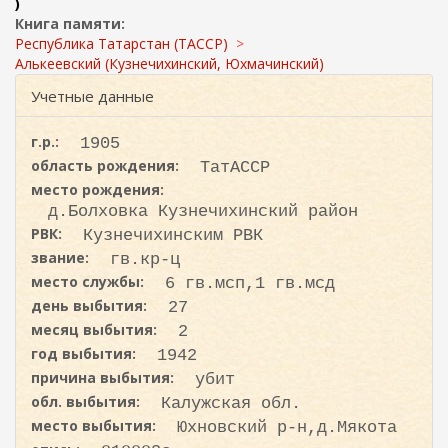
ж
)
и
а
Книга памяти:
с
н
Республика Татарстан (ТАССР)
к
и
Алькеевский (Кузнечихинский, Юхмачинский)
ю
а
Учетные данные
г.р.:
1905
область рождения:
ТатАССР
место рождения:
д.Болховка Кузнечихинский район
РВК:
Кузнечихинским РВК
звание:
гв.кр-ц
место службы:
6 гв.мсп,1 гв.мсд
день выбытия:
27
месяц выбытия:
2
год выбытия:
1942
причина выбытия:
убит
обл. выбытия:
Калужская обл.
место выбытия:
Юхновский р-н,д.Мякота