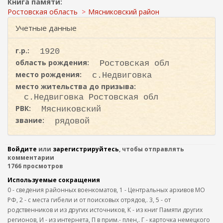
ж
Книга памяти:
и
а
Ростовская область
Мясниковский район
с
н
Учетные данные
к
и
ю
а
г.р.:
1920
область рождения:
Ростовская обл
место рождения:
с.Недвиговка
место жительства до призыва:
с.Недвиговка Ростовская обл
РВК:
Мясниковский
звание:
рядовой
Войдите
или
зарегистрируйтесь
, чтобы отправлять
комментарии
1766 просмотров
Используемые сокращения
0 - сведения районных военкоматов, 1 - Центральных архивов МО
РФ, 2 - с места гибели и от поисковых отрядов,. 3, 5 - от
родственников и из других источников, К - из книг Памяти других
регионов, И - из интернета, П в прим.- плен,. Г - карточка немецкого