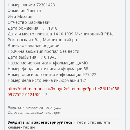
Номер записи 72301428
Фамилия Яшенко
Имя Михаил
Отчество Васильевич
Дата рождения __.__.1918
Дата и место призыва 14.10.1939 Мясниковский РВК,
Ростовская обл., Мясниковский р-н
Воинское звание рядовой
Причина выбытия пропал без вести
Дата выбытия __.10.1943
Название источника информации ЦАМО
Номер фонда источника информации 58
Номер описи источника информации 977522
Номер дела источника информации 121
http://obd-memorial.ru/Image2/filterimage?path=Z/011/058-
0977522-0121/00...
(
в
н
Родиться человеком - это чудо.
е
Остаться человеком - это труд.
ш
Войдите
или
зарегистрируйтесь
, чтобы отправлять
н
комментарии
я