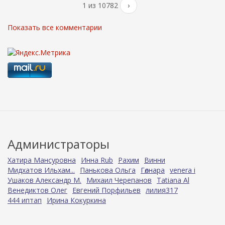
1 из 10782
›
Показать все комментарии
Администраторы
Хатира Мансуровна
Инна Rub
Рахим
Винни
Мидхатов Ильхам...
Панькова Ольга
Гөлнара
venera i
Ушаков Александр М.
Михаил Черепанов
Tatiana Al
Венедиктов Олег
Евгений Порфильев
лилия317
444 иптап
Ирина Кокуркина