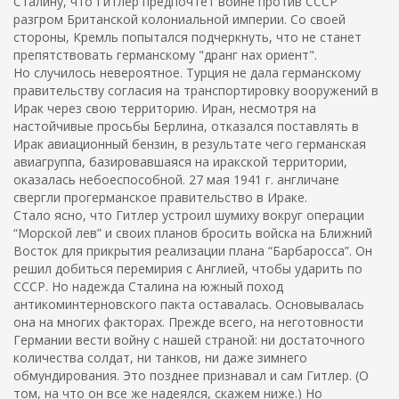
Сталину, что Гитлер предпочтет войне против СССР
разгром Британской колониальной империи. Со своей
стороны, Кремль попытался подчеркнуть, что не станет
препятствовать германскому "дранг нах ориент".
Но случилось невероятное. Турция не дала германскому
правительству согласия на транспортировку вооружений в
Ирак через свою территорию. Иран, несмотря на
настойчивые просьбы Берлина, отказался поставлять в
Ирак авиационный бензин, в результате чего германская
авиагруппа, базировавшаяся на иракской территории,
оказалась небоеспособной. 27 мая 1941 г. англичане
свергли прогерманское правительство в Ираке.
Стало ясно, что Гитлер устроил шумиху вокруг операции
“Морской лев” и своих планов бросить войска на Ближний
Восток для прикрытия реализации плана “Барбаросса”. Он
решил добиться перемирия с Англией, чтобы ударить по
СССР. Но надежда Сталина на южный поход
антикоминтерновского пакта оставалась. Основывалась
она на многих факторах. Прежде всего, на неготовности
Германии вести войну с нашей страной: ни достаточного
количества солдат, ни танков, ни даже зимнего
обмундирования. Это позднее признавал и сам Гитлер. (О
том, на что он все же надеялся, скажем ниже.) Но