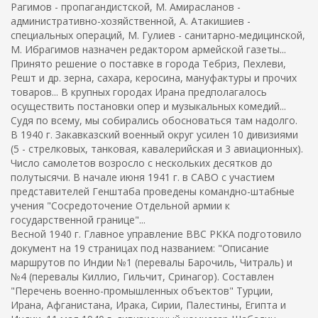
Рагимов - пропагандистской, М. Амирасланов -
административно-хозяйственной, А. Атакишиев -
специальных операций, М. Гулиев - санитарно-медицинской,
М. Ибрагимов назначен редактором армейской газеты...
Принято решение о поставке в города Тебриз, Пехлеви,
Решт и др. зерна, сахара, керосина, мануфактуры и прочих
товаров... В крупных городах Ирана предполагалось
осуществить постановки опер и музыкальных комедий...
Судя по всему, мы собирались обосноваться там надолго.
В 1940 г. Закавказский военный округ усилен 10 дивизиями
(5 - стрелковых, танковая, кавалерийская и 3 авиационных).
Число самолетов возросло с нескольких десятков до
полутысячи. В начале июня 1941 г. в САВО с участием
представителей Генштаба проведены командно-штабные
учения "Сосредоточение Отдельной армии к
государственной границе"...
Весной 1940 г. Главное управление ВВС РККА подготовило
документ на 19 страницах под названием: "Описание
маршрутов по Индии №1 (перевалы Барочиль, Читраль) и
№4 (перевалы Киллио, Гильчит, Сринагор). Составлен
"Перечень военно-промышленных объектов" Турции,
Ирана, Афганистана, Ирака, Сирии, Палестины, Египта и