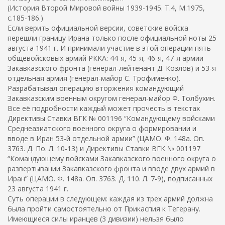
(История Второй Мировой войны 1939-1945. Т.4, М.1975,
с.185-186.)
Если верить официальной версии, советские войска
перешли границу Ирана только после официальной ноты 25
августа 1941 г. И принимали участие в этой операции пять
общевойсковых армий РККА: 44-я, 45-я, 46-я, 47-я армии
Закавказского фронта (генерал-лейтенант Д. Козлов) и 53-я
отдельная армия (генерал-майор С. Трофименко).
Разрабатывал операцию вторжения командующий
Закавказским военным округом генерал-майор Ф. Толбухин.
Все её подробности каждый может прочесть в текстах
Директивы Ставки ВГК № 001196 “Командующему войсками
Среднеазиатского военного округа о формировании и
вводе в Иран 53-й отдельной армии” (ЦАМО. Ф. 148а. Оп.
3763. Д. По. Л. 10-13) и Директивы Ставки ВГК № 001197
“Командующему войсками Закавказского военного округа о
развертывании Закавказского фронта и вводе двух армий в
Иран” (ЦАМО. Ф. 148а. Оп. 3763. Д. 110. Л. 7-9), подписанных
23 августа 1941 г.
Суть операции в следующем: каждая из трех армий должна
была пройти самостоятельно от Прикаспия к Тегерану.
Имеющиеся силы иранцев (3 дивизии) нельзя было