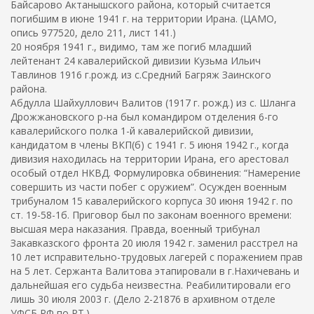
Байсарово Актанышского района, который считается
погибшим в июне 1941 г. на территории Ирана. (ЦАМО,
опись 977520, дело 211, лист 141.)
20 ноября 1941 г., видимо, там же погиб младший
лейтенант 24 кавалерийской дивизии Кузьма Ильич
Тавлинов 1916 г.рожд. из с.Средний Багряж Заинского
района.
Абдулла Шайхуллович Валитов (1917 г. рожд.) из с. Шланга
Дрожжановского р-на был командиром отделения 6-го
кавалерийского полка 1-й кавалерийской дивизии,
кандидатом в члены ВКП(б) с 1941 г. 5 июня 1942 г., когда
дивизия находилась на территории Ирана, его арестовал
особый отдел НКВД. Формулировка обвинения: “Намерение
совершить из части побег с оружием”. Осужден военным
трибуналом 15 кавалерийского корпуса 30 июня 1942 г. по
ст. 19-58-1б. Приговор был по законам военного времени:
высшая мера наказания. Правда, военный трибунал
Закавказского фронта 20 июля 1942 г. заменил расстрел на
10 лет исправительно-трудовых лагерей с поражением прав
на 5 лет. Сержанта Валитова этапировали в г.Нахичевань и
дальнейшая его судьба неизвестна. Реабилитировали его
лишь 30 июля 2003 г. (Дело 2-21876 в архивном отделе
УФСБ РФ по РТ.)