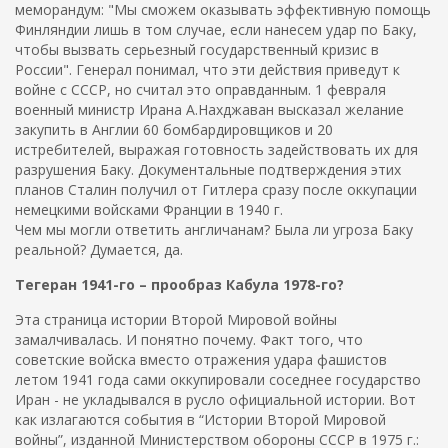
меморандум: "Мы сможем оказывать эффективную помощь
Финляндии лишь в том случае, если нанесем удар по Баку,
чтобы вызвать серьезный государственный кризис в
России". Генерал понимал, что эти действия приведут к
войне с СССР, но считал это оправданным. 1 февраля
военный министр Ирана А.Нахджаван высказал желание
закупить в Англии 60 бомбардировщиков и 20
истребителей, выражая готовность задействовать их для
разрушения Баку. Документальные подтверждения этих
планов Сталин получил от Гитлера сразу после оккупации
немецкими войсками Франции в 1940 г.
Чем мы могли ответить англичанам? Была ли угроза Баку
реальной? Думается, да.
Тегеран 1941-го – прообраз Кабула 1978-го?
Эта страница истории Второй Мировой войны
замалчивалась. И понятно почему. Факт того, что
советские войска вместо отражения удара фашистов
летом 1941 года сами оккупировали соседнее государство
Иран - не укладывался в русло официальной истории. Вот
как излагаются события в “Истории Второй Мировой
войны”, изданной Министерством обороны СССР в 1975 г.: