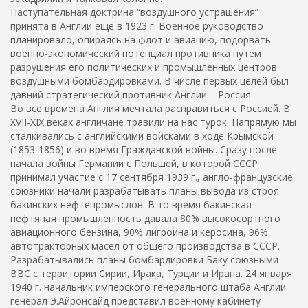
Наступательная доктрина “воздушного устрашения”
принята в Англии ещё в 1923 г. Военное руководство
планировало, опираясь на флот и авиацию, подорвать
военно-экономический потенциал противника путем
разрушения его политических и промышленных центров
воздушными бомбардировками. В числе первых целей был
давний стратегический противник Англии – Россия.
Во все времена Англия мечтала расправиться с Россией. В
XVII-ХIХ веках англичане травили на нас турок. Напрямую мы
сталкивались с английскими войсками в ходе Крымской
(1853-1856) и во время Гражданской войны. Сразу после
начала войны Германии с Польшей, в которой СССР
принимал участие с 17 сентября 1939 г., англо-французские
союзники начали разрабатывать планы вывода из строя
бакинских нефтепромыслов. В то время бакинская
нефтяная промышленность давала 80% высокосортного
авиационного бензина, 90% лигроина и керосина, 96%
автотракторных масел от общего производства в СССР.
Разрабатывались планы бомбардировки Баку союзными
ВВС с территории Сирии, Ирака, Турции и Ирана. 24 января
1940 г. начальник имперского генерального штаба Англии
генерал Э.Айронсайд представил военному кабинету