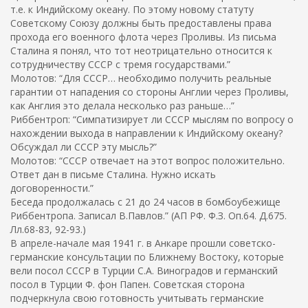
т.е. к Индийскому океану. По этому новому статуту
Советскому Союзу должны быть предоставлены права
прохода его военного флота через Проливы. Из письма
Сталина я понял, что тот неотрицательно относится к
сотрудничеству СССР с тремя государствами.”
Молотов: “Для СССР… необходимо получить реальные
гарантии от нападения со стороны Англии через Проливы,
как Англия это делала несколько раз раньше…”
Риббентроп: “Симпатизирует ли СССР мыслям по вопросу о
нахождении выхода в направлении к Индийскому океану?
Обсуждал ли СССР эту мысль?”
Молотов: “СССР отвечает на этот вопрос положительно.
Ответ дан в письме Сталина. Нужно искать
договоренности.”
Беседа продолжалась с 21 до 24 часов в бомбоубежище
Риббентропа. Записал В.Павлов.” (АП РФ. Ф.З. Оп.64. Д.675.
Лл.68-83, 92-93.)
В апреле-начале мая 1941 г. в Анкаре прошли советско-
германские консультации по Ближнему Востоку, которые
вели посол СССР в Турции С.А. Виноградов и германский
посол в Турции Ф. фон Папен. Советская сторона
подчеркнула свою готовность учитывать германские