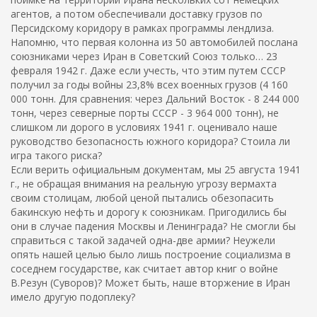
агентов, а потом обеспечивали доставку грузов по
Персидскому коридору в рамках программы лендлиза.
Напомню, что первая колонна из 50 автомобилей послана
союзниками через Иран в Советский Союз только… 23
февраля 1942 г. Даже если учесть, что этим путем СССР
получил за годы войны 23,8% всех военных грузов (4 160
000 тонн. Для сравнения: через Дальний Восток - 8 244 000
тонн, через северные порты СССР - 3 964 000 тонн), не
слишком ли дорого в условиях 1941 г. оценивало наше
руководство безопасность южного коридора? Стоила ли
игра такого риска?
Если верить официальным документам, мы 25 августа 1941
г., не обращая внимания на реальную угрозу вермахта
своим столицам, любой ценой пытались обезопасить
бакинскую нефть и дорогу к союзникам. Пригодились бы
они в случае падения Москвы и Ленинграда? Не смогли бы
справиться с такой задачей одна-две армии? Неужели
опять нашей целью было лишь построение социализма в
соседнем государстве, как считает автор книг о войне
В.Резун (Суворов)? Может быть, наше вторжение в Иран
имело другую подоплеку?