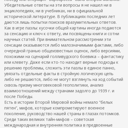
Убедительные ответы на эти вопросы я не нашел ни в
энциклопедиях, ни в учебниках, ни в официальной
исторической литературе. В публикациях последних лет
даются лишь попытки поисков вразумительных ответов.
Как в игре пазлы: кусочки общей картины иногда подаются
за сенсацию и ключ к ответу, им посвящены книги и сотни
научных статей. При внимательном рассмотрении эти
сенсации оказываются либо малозначимыми фактами, либо
очередной гранью общеизвестных оценок, либо версиями,
похожими на сценарий голливудского боевика – фантастику
или клевету. Даже если кто-то находит верные подходы к
решению проблемы, сложить эти пазлы в единое панно,
увязать отдельные факты в стройную логическую цепь
либо не решаются, либо не могут взглянуть на ход событий
сквозь призму многовековой геополитики, анализ
взаимоотношений между странами задолго до 1939 г. и
после Победы.
Есть в истории Второй Мировой войны немало “белых
пятен”, мифов, которые компрометируют военное
поколение, руководство нашей страны в глазах потомков.
Среди таких великих тайн-мифов – советская
международная и внутренняя политика в предвоенные