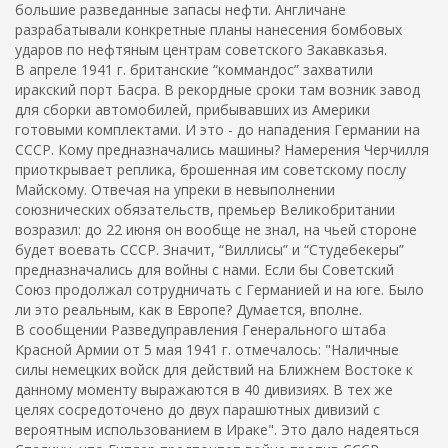
большие разведанные запасы нефти. Англичане
разрабатывали конкретные планы нанесения бомбовых
ударов по нефтяным центрам советского Закавказья.
В апреле 1941 г. британские “коммандос” захватили
иракский порт Басра. В рекордные сроки там возник завод
для сборки автомобилей, прибывавших из Америки
готовыми комплектами. И это - до нападения Германии на
СССР. Кому предназначались машины? Намерения Черчилля
приоткрывает реплика, брошенная им советскому послу
Майскому. Отвечая на упреки в невыполнении
союзнических обязательств, премьер Великобритании
возразил: до 22 июня он вообще не знал, на чьей стороне
будет воевать СССР. Значит, “Виллисы” и “Студебекеры”
предназначались для войны с нами. Если бы Советский
Союз продолжал сотрудничать с Германией и на юге. Было
ли это реальным, как в Европе? Думается, вполне.
В сообщении Разведуправления Генерального штаба
Красной Армии от 5 мая 1941 г. отмечалось: "Наличные
силы немецких войск для действий на Ближнем Востоке к
данному моменту выражаются в 40 дивизиях. В тех же
целях сосредоточено до двух парашютных дивизий с
вероятным использованием в Ираке". Это дало надеяться