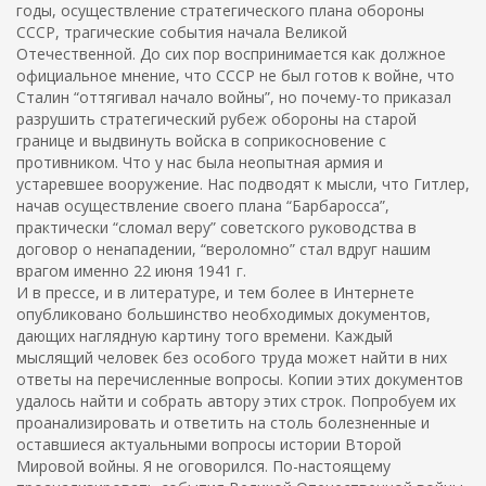
годы, осуществление стратегического плана обороны
СССР, трагические события начала Великой
Отечественной. До сих пор воспринимается как должное
официальное мнение, что СССР не был готов к войне, что
Сталин “оттягивал начало войны”, но почему-то приказал
разрушить стратегический рубеж обороны на старой
границе и выдвинуть войска в соприкосновение с
противником. Что у нас была неопытная армия и
устаревшее вооружение. Нас подводят к мысли, что Гитлер,
начав осуществление своего плана “Барбаросса”,
практически “сломал веру” советского руководства в
договор о ненападении, “вероломно” стал вдруг нашим
врагом именно 22 июня 1941 г.
И в прессе, и в литературе, и тем более в Интернете
опубликовано большинство необходимых документов,
дающих наглядную картину того времени. Каждый
мыслящий человек без особого труда может найти в них
ответы на перечисленные вопросы. Копии этих документов
удалось найти и собрать автору этих строк. Попробуем их
проанализировать и ответить на столь болезненные и
оставшиеся актуальными вопросы истории Второй
Мировой войны. Я не оговорился. По-настоящему