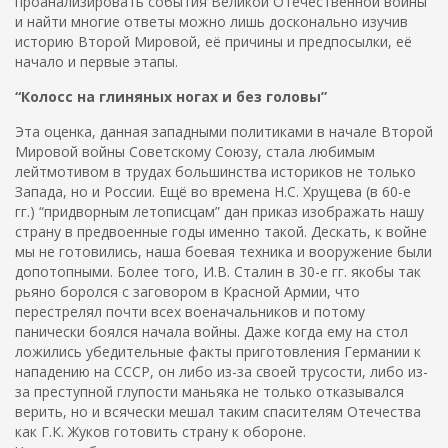
проанализировать события Великой Отечественной войны
и найти многие ответы можно лишь досконально изучив
историю Второй Мировой, её причины и предпосылки, её
начало и первые этапы.
“Колосс на глиняных ногах и без головы”
Эта оценка, данная западными политиками в начале Второй
Мировой войны Советскому Союзу, стала любимым
лейтмотивом в трудах большинства историков не только
Запада, но и России. Ещё во времена Н.С. Хрущева (в 60-е
гг.) “придворным летописцам” дан приказ изображать нашу
страну в предвоенные годы именно такой. Дескать, к войне
мы не готовились, наша боевая техника и вооружение были
допотопными. Более того, И.В. Сталин в 30-е гг. якобы так
рьяно боролся с заговором в Красной Армии, что
перестрелял почти всех военачальников и потому
панически боялся начала войны. Даже когда ему на стол
ложились убедительные факты приготовления Германии к
нападению на СССР, он либо из-за своей трусости, либо из-
за преступной глупости маньяка не только отказывался
верить, но и всячески мешал таким спасителям Отечества
как Г.К. Жуков готовить страну к обороне.