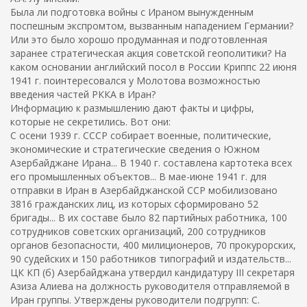
Была ли подготовка войны с Ираном вынужденным
поспешным экспромтом, вызванным нападением Германии?
Или это было хорошо продуманная и подготовленная
заранее стратегическая акция советской геополитики? На
каком основании английский посол в России Криппс 22 июня
1941 г. поинтересовался у Молотова возможностью
введения частей РККА в Иран?
Информацию к размышлению дают факты и цифры,
которые не секретились. Вот они:
С осени 1939 г. СССР собирает военные, политические,
экономические и стратегические сведения о Южном
Азербайджане Ирана... В 1940 г. составлена картотека всех
его промышленных объектов... В мае-июне 1941 г. для
отправки в Иран в Азербайджанской ССР мобилизовано
3816 гражданских лиц, из которых сформировано 52
бригады... В их составе было 82 партийных работника, 100
сотрудников советских организаций, 200 сотрудников
органов безопасности, 400 милиционеров, 70 прокурорских,
90 судейских и 150 работников типографий и издательств...
ЦК КП (б) Азербайджана утвердил кандидатуру III секретаря
Азиза Алиева на должность руководителя отправляемой в
Иран группы. Утверждены руководители подгрупп: С.