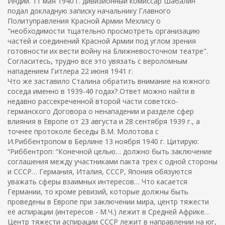
Индии. 11 мая 1940 г. дивизионный комиссар Шабалин
подал докладную записку начальнику Главного
Политуправления Красной Армии Мехлису о
"необходимости тщательно просмотреть организацию
частей и соединений Красной Армии под углом зрения
готовности их вести войну на Ближневосточном театре".
Согласитесь, трудно все это увязать с вероломным
нападением Гитлера 22 июня 1941 г.
Что же заставило Сталина обратить внимание на южного
соседа именно в 1939-40 годах? Ответ можно найти в
недавно рассекреченной второй части советско-
германского Договора о ненападении и разделе сфер
влияния в Европе от 23 августа и 28 сентября 1939 г., а
точнее протоколе беседы В.М. Молотова с
И.Риббентропом в Берлине 13 ноября 1940 г. Цитирую:
“Риббентроп: “Конечной целью… должно быть заключение
соглашения между участниками пакта трех с одной стороны
и СССР… Германия, Италия, СССР, Япония обязуются
уважать сферы взаимных интересов… Что касается
Германии, то кроме ревизий, которые должны быть
проведены в Европе при заключении мира, центр тяжести
её аспирации (интересов - М.Ч.) лежит в Средней Африке…
Центр тяжести аспирации СССР лежит в направлении на юг,