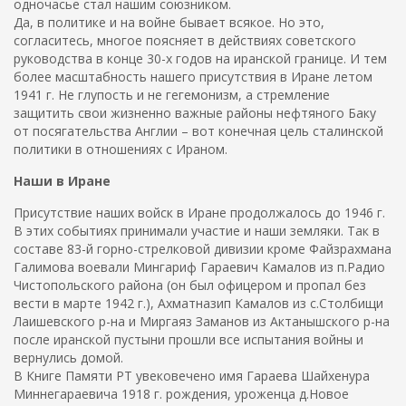
одночасье стал нашим союзником.
Да, в политике и на войне бывает всякое. Но это,
согласитесь, многое поясняет в действиях советского
руководства в конце 30-х годов на иранской границе. И тем
более масштабность нашего присутствия в Иране летом
1941 г. Не глупость и не гегемонизм, а стремление
защитить свои жизненно важные районы нефтяного Баку
от посягательства Англии – вот конечная цель сталинской
политики в отношениях с Ираном.
Наши в Иране
Присутствие наших войск в Иране продолжалось до 1946 г.
В этих событиях принимали участие и наши земляки. Так в
составе 83-й горно-стрелковой дивизии кроме Файзрахмана
Галимова воевали Мингариф Гараевич Камалов из п.Радио
Чистопольского района (он был офицером и пропал без
вести в марте 1942 г.), Ахматназип Камалов из с.Столбищи
Лаишевского р-на и Миргаяз Заманов из Актанышского р-на
после иранской пустыни прошли все испытания войны и
вернулись домой.
В Книге Памяти РТ увековечено имя Гараева Шайхенура
Миннегараевича 1918 г. рождения, уроженца д.Новое