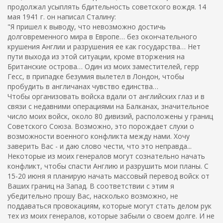
продолжал усыплять бдительность советского вождя. 14
мая 1941 г. он написал Сталину:
"Я пришел к выводу, что невозможно достичь
долговременного мира в Европе… без окончательного
крушения Англии и разрушения ее как государства… Нет
пути выхода из этой ситуации, кроме вторжения на
Британские острова… Один из моих заместителей, герр
Гесс, в припадке безумия вылетел в Лондон, чтобы
пробудить в англичанах чувство единства…
Чтобы организовать войска вдали от английских глаз и в
связи с недавними операциями на Балканах, значительное
число моих войск, около 80 дивизий, расположены у границ
Советского Союза. Возможно, это порождает слухи о
возможности военного конфликта между нами. Хочу
заверить Вас - и даю слово чести, что это неправда...
Некоторые из моих генералов могут сознательно начать
конфликт, чтобы спасти Англию и разрушить мои планы. С
15-20 июня я планирую начать массовый перевод войск от
Ваших границ на Запад. В соответствии с этим я
убедительно прошу Вас, насколько возможно, не
поддаваться провокациям, которые могут стать делом рук
тех из моих генералов, которые забыли о своем долге. И не