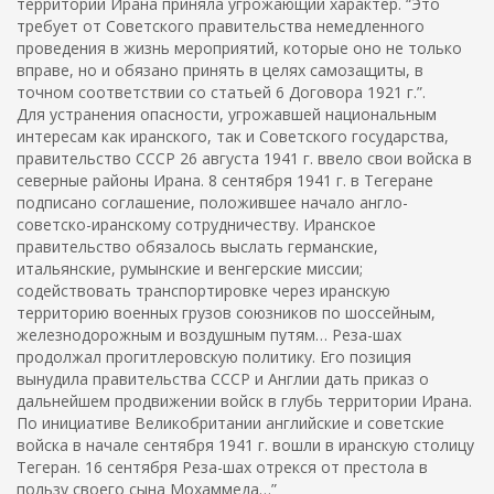
территории Ирана приняла угрожающий характер. “Это
требует от Советского правительства немедленного
проведения в жизнь мероприятий, которые оно не только
вправе, но и обязано принять в целях самозащиты, в
точном соответствии со статьей 6 Договора 1921 г.”.
Для устранения опасности, угрожавшей национальным
интересам как иранского, так и Советского государства,
правительство СССР 26 августа 1941 г. ввело свои войска в
северные районы Ирана. 8 сентября 1941 г. в Тегеране
подписано соглашение, положившее начало англо-
советско-иранскому сотрудничеству. Иранское
правительство обязалось выслать германские,
итальянские, румынские и венгерские миссии;
содействовать транспортировке через иранскую
территорию военных грузов союзников по шоссейным,
железнодорожным и воздушным путям… Реза-шах
продолжал прогитлеровскую политику. Его позиция
вынудила правительства СССР и Англии дать приказ о
дальнейшем продвижении войск в глубь территории Ирана.
По инициативе Великобритании английские и советские
войска в начале сентября 1941 г. вошли в иранскую столицу
Тегеран. 16 сентября Реза-шах отрекся от престола в
пользу своего сына Мохаммеда…”