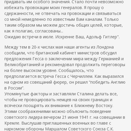
придавать им особого значения. Стало почти невозможно
избежать провокации моих генералов. Я прошу о
сдержанности, не отвечать на провокации и связываться
со мной немедленно по известным Вам каналам. Только
таким образом мы можем достичь общих целей, которые,
как я полагаю, согласованы...
Ожидаю встречи в июле. Искренне Ваш, Адольф Гитлер".
Между тем в 20-х числах мая наши агенты из Лондона
сообщили, что британский кабинет министров обсудил
предложения Гесса о заключении мира между Германией и
Великобританией и рекомендовал продолжить переговоры
на более высоком уровне. Сообщалось, что
предполагается встреча Гесса с Черчиллем. Как выразился
на одном из совещаний фюрер, он решил “победить Англию
в России”.
Упомянутые факторы и заставляли Сталина делать все,
чтобы не провоцировать немцев на своих границах и
всячески поощрять их внимание к Ближнему Востоку.
Этими соображениями можно объяснить поведение
советского лидера вечером 21 июня 1941 г. на совещании в
Кремле. Выслушав приглашенных военных во главе с
наркомом обороны Маршалом Советского Союза С.К.