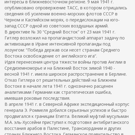
интересы в ближневосточном регионе. 9 мая 1941 г.
опубликовано опровержение ТАСС, в котором отрицались
сведения об усилении военно-морских флотов СССР в
Черном и Каспийском морях, о передислокации на юго-
запад СССР одной из советских воздушных армий.
В директиве № 30 “Средний Восток” от 23 мая 1941 г.
Гитлер возложил на пропагандистский аппарат задачу по
активизации в Иране интенсивной пропаганды под
лозунгом: “Победа держав оси несет странам Среднего
Востока освобождение от английского ига”.
Идея перенесения центра тяжести войны против Англии в
Средиземноморье и на Ближний Восток зимой 1940 -
весной 1941 г. имела широкое распространение в Берлине.
Отказ Гитлера от решительных действий на Ближнем
Востоке в начале лета 1941 г. однозначно расценен
аналитиками Германии как стратегическая ошибка,
имевшая роковые последствия.
В апреле 1941 г. в Северной Африке экспедиционный корпус
генерала Э. Роммеля добился серьезных успехов и быстро
продвигался к границам Египта. Великий муфтий мусульман
М.А. эль-Хуссейни приступил к подготовке антибританского
восстания арабов в Палестине, Трансиордании и других
странах Ближнего Востока. Германское правительство в