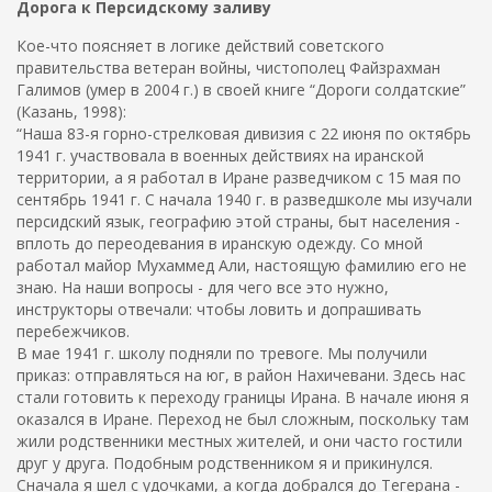
Дорога к Персидскому заливу
Кое-что поясняет в логике действий советского
правительства ветеран войны, чистополец Файзрахман
Галимов (умер в 2004 г.) в своей книге “Дороги солдатские”
(Казань, 1998):
“Наша 83-я горно-стрелковая дивизия с 22 июня по октябрь
1941 г. участвовала в военных действиях на иранской
территории, а я работал в Иране разведчиком с 15 мая по
сентябрь 1941 г. С начала 1940 г. в разведшколе мы изучали
персидский язык, географию этой страны, быт населения -
вплоть до переодевания в иранскую одежду. Со мной
работал майор Мухаммед Али, настоящую фамилию его не
знаю. На наши вопросы - для чего все это нужно,
инструкторы отвечали: чтобы ловить и допрашивать
перебежчиков.
В мае 1941 г. школу подняли по тревоге. Мы получили
приказ: отправляться на юг, в район Нахичевани. Здесь нас
стали готовить к переходу границы Ирана. В начале июня я
оказался в Иране. Переход не был сложным, поскольку там
жили родственники местных жителей, и они часто гостили
друг у друга. Подобным родственником я и прикинулся.
Сначала я шел с удочками, а когда добрался до Тегерана -