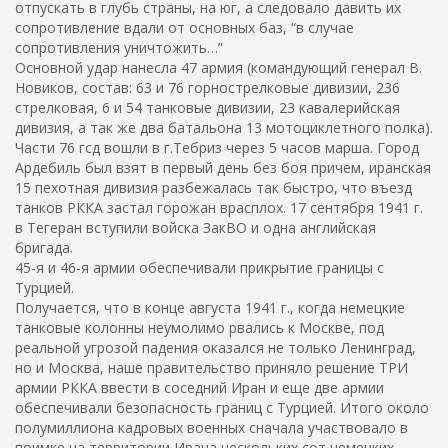
отпускать в глубь страны, на юг, а следовало давить их
сопротивление вдали от основных баз, “в случае
сопротивления уничтожить…”
Основной удар нанесла 47 армия (командующий генерал В.
Новиков, состав: 63 и 76 горнострелковые дивизии, 236
стрелковая, 6 и 54 танковые дивизии, 23 кавалерийская
дивизия, а так же два батальона 13 мотоциклетного полка).
Части 76 гсд вошли в г.Тебриз через 5 часов марша. Город
Ардебиль был взят в первый день без боя причем, иранская
15 пехотная дивизия разбежалась так быстро, что въезд
танков РККА застал горожан врасплох. 17 сентября 1941 г.
в Тегеран вступили войска ЗакВО и одна английская
бригада.
45-я и 46-я армии обеспечивали прикрытие границы с
Турцией.
Получается, что в конце августа 1941 г., когда немецкие
танковые колонны неумолимо рвались к Москве, под
реальной угрозой падения оказался не только Ленинград,
но и Москва, наше правительство приняло решение ТРИ
армии РККА ввести в соседний Иран и еще две армии
обеспечивали безопасность границ с Турцией. Итого около
полумиллиона кадровых военных сначала участвовало в
поимке на территории Ирана нескольких сот немецких