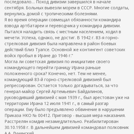
последовало… Поход дивизии завершился в начале
сентября. Больных вывезли морем в СССР. Многие солдаты,
вернулись домой с тропическими болезнями.
Я во время операции совмещал обязанности командира
взвода артбатареи и переводчика у командира дивизии.
Пытался наладить связь с местным населением, ходил в
мечети. Успеха, однако, не достиг. В 1942 г. 83-я горно-
стрелковая дивизия была направлена в район боевых
действий близ Туапсе. Основной же контингент советских
войск пробыл в Иране до 1946 г.”
Могла ли советская дивизия по инициативе своего
командующего перейти границу Ирана раньше
положенного срока? Конечно, нет. Тем не менее,
командующий 83-й горно-стрелковой дивизией был
репрессирован. Остается только догадываться, за что
генерал-майор Сергей Артемьевич Байдалинов,
руководивший дивизией с мая 1939 г., был арестован уже на
территории Ирана 12 июля 1941 г., в самый разгар
операции. Ему было предъявлено обвинение в нарушении
Приказа НКО № 00412. Приговор - высшая мера наказания.
Расстрелян комдив незамедлительно. Реабилитирован
30.10.1958 г. В дальнейшем дивизией командовал полковник
А.А. Лучинский.