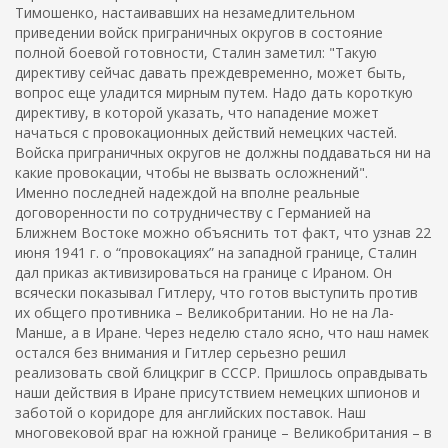
Тимошенко, настаивавших на незамедлительном
приведении войск приграничных округов в состояние
полной боевой готовности, Сталин заметил: "Такую
директиву сейчас давать преждевременно, может быть,
вопрос еще уладится мирным путем. Надо дать короткую
директиву, в которой указать, что нападение может
начаться с провокационных действий немецких частей.
Войска приграничных округов не должны поддаваться ни на
какие провокации, чтобы не вызвать осложнений".
Именно последней надеждой на вполне реальные
договоренности по сотрудничеству с Германией на
Ближнем Востоке можно объяснить тот факт, что узнав 22
июня 1941 г. о “провокациях” на западной границе, Сталин
дал приказ активизироваться на границе с Ираном. Он
всячески показывал Гитлеру, что готов выступить против
их общего противника – Великобритании. Но не на Ла-
Манше, а в Иране. Через неделю стало ясно, что наш намек
остался без внимания и Гитлер серьезно решил
реализовать свой блицкриг в СССР. Пришлось оправдывать
наши действия в Иране присутствием немецких шпионов и
заботой о коридоре для английских поставок. Наш
многовековой враг на южной границе – Великобритания – в