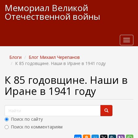
П
Мемориал Великой
е
Отечественной войны
р
е
й
т
и
T
к
o
о
g
Блоги
Блог Михаил Черепанов
с
g
К 85 годовщине. Наши в Иране в 1941 году
н
l
о
e
К 85 годовщине. Наши в
в
n
н
a
Иране в 1941 году
о
v
м
i
у
g
Ф
с
a
о
t
о
Поиск по сайту
д
i
р
е
Поиск по комментариям
o
м
р
n
Найти