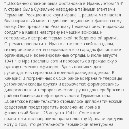
“…Особенно опасной была обстановка в Иране. Летом 1941
г. страна была буквально наводнена тайными агентами
Германии. Реакционные круги Ирана … решили, что настал
благоприятный момент для присоединения к фашистскому
блоку. Они предлагали Реза-шаху Пехлеви повести иранских
солдат на Кавказ навстречу немецким войскам, и
готовились к встрече “германской победоносной армии”…
Стремясь превратить Иран в антисоветский плацдарм,
гитлеровские агенты создавали в его городах фашистские
организации и военизированные отряды. В июле-августе
1941 г. в Иран засланы сотни переодетых в гражданскую
одежду немецких офицеров. Здесь появился даже
руководитель германской военной разведки адмирал В.
Канарис. В пограничных с СССР районах Ирана гитлеровцы
устраивали склады оружия и взрывчатки; формировались
диверсионные и террористические группы для переброски в
районы бакинских нефтепромыслов и Туркменистана.
...Советское правительство стремилось дипломатическими
средствами предотвратить вовлечение Ирана в
фашистский блок… 25 августа 1941 г. Советское
правительство направило правительству Ирана очередную
ноту о том, что деятельность германской агентуры на