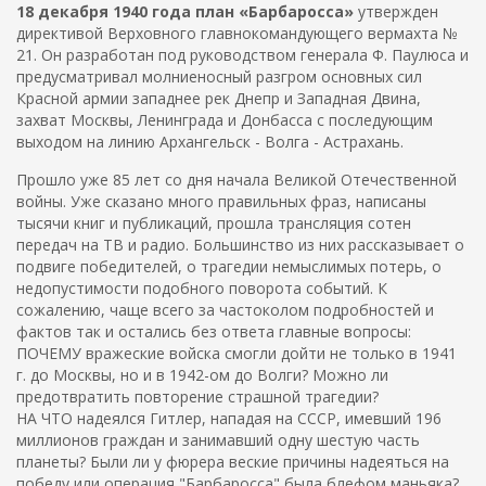
18 декабря 1940 года план «Барбаросса»
утвержден
директивой Верховного главнокомандующего вермахта №
21. Он разработан под руководством генерала Ф. Паулюса и
предусматривал молниеносный разгром основных сил
Красной армии западнее рек Днепр и Западная Двина,
захват Москвы, Ленинграда и Донбасса с последующим
выходом на линию Архангельск - Волга - Астрахань.
Прошло уже 85 лет со дня начала Великой Отечественной
войны. Уже сказано много правильных фраз, написаны
тысячи книг и публикаций, прошла трансляция сотен
передач на ТВ и радио. Большинство из них рассказывает о
подвиге победителей, о трагедии немыслимых потерь, о
недопустимости подобного поворота событий. К
сожалению, чаще всего за частоколом подробностей и
фактов так и остались без ответа главные вопросы:
ПОЧЕМУ вражеские войска смогли дойти не только в 1941
г. до Москвы, но и в 1942-ом до Волги? Можно ли
предотвратить повторение страшной трагедии?
НА ЧТО надеялся Гитлер, нападая на СССР, имевший 196
миллионов граждан и занимавший одну шестую часть
планеты? Были ли у фюрера веские причины надеяться на
победу или операция "Барбаросса" была блефом маньяка?