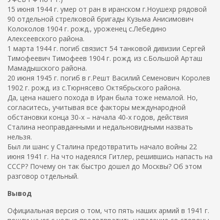
15 июня 1944 г. умер от ран в иранском г.Ноушехр рядовой
90 отдельной стрелковой бригады Кузьма Анисимович
Колоколов 1904 г. рожд., уроженец с.Лебедино
Алексеевского района.
1 марта 1944 г. погиб связист 54 танковой дивизии Сергей
Тимофеевич Тимофеев 1904 г. рожд. из с.Большой Арташ
Мамадышского района.
20 июня 1945 г. погиб в г.Решт Василий Семенович Королев
1902 г. рожд. из с.Тюрнясево Октябрьского района.
Да, цена нашего похода в Иран была тоже немалой. Но,
согласитесь, учитывая все факторы международной
обстановки конца 30-х – начала 40-х годов, действия
Сталина неоправданными и недальновидными назвать
нельзя.
Был ли шанс у Сталина предотвратить начало войны 22
июня 1941 г. На что надеялся Гитлер, решившись напасть на
СССР? Почему он так быстро дошел до Москвы? Об этом
разговор отдельный.
Вывод
Официальная версия о том, что пять наших армий в 1941 г.