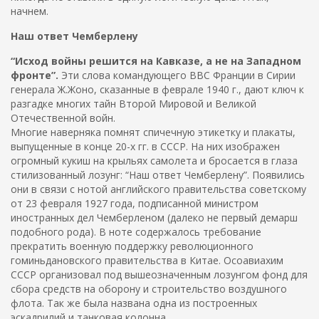
начнем.
Наш ответ Чемберлену
“Исход войны решится на Кавказе, а не на Западном
фронте”.
Эти слова командующего ВВС Франции в Сирии
генерала Ж.Жоно, сказанные в феврале 1940 г., дают ключ к
разгадке многих тайн Второй Мировой и Великой
Отечественной войн.
Многие наверняка помнят спичечную этикетку и плакаты,
выпущенные в конце 20-х гг. в СССР. На них изображен
огромный кукиш на крыльях самолета и бросается в глаза
стилизованный лозунг: “Наш ответ Чемберлену”. Появились
они в связи с нотой английского правительства советскому
от 23 февраля 1927 года, подписанной министром
иностранных дел Чемберленом (далеко не первый демарш
подобного рода). В ноте содержалось требование
прекратить военную поддержку революционного
гоминьдановского правительства в Китае. Осоавиахим
СССР организовал под вышеозначенным лозунгом фонд для
сбора средств на оборону и строительство воздушного
флота. Так же была названа одна из построенных
эскадрилий и танковая колонна.