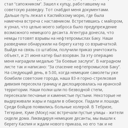
стал “сапожником”. Зашел к купцу, работавшему на
советскую разведку. Тот снабдил меня документами.
Дальше путь лежал к Каспийскому морю, где была
намечена встреча с наставником. Встретившись с майором,
я узнал, что целью моего заброса было предупреждение
возможного немецкого десанта. Агентура донесла, что
немцы готовят взрывы на нефтепромыслах Баку. Наши
разведчики обнаружили на берегу катер со взрывчаткой.
Выйдя на связь со штабом, получили приказ уничтожить
объект, и 21 июня катер был взорван. За эту операцию
меня наградили медалью “За боевые заслуги”. В наградном
листе так и написано: “За спасение нефтепромыслов Баку”.
На следующий день, в 5.00, когда немецкие самолеты уже
бомбили советские города, наша 83-я горно-стрелковая
дивизия пересекла границу и дислоцировалась на иранской
территории. Наши полки шли по безводной степи,
пересекали песчаные и каменистые пустыни. Некоторые не
выдерживали жары и падали в обморок. Падали и лошади.
Среди бойцов появились больные холерой. В Тебризе,
Тегеране, Куме (Моку) нас встречали пустые улицы - жители
сидели дома. Ликвидируя немецкие десанты, мы вышли к
берегу Каспия и ждали нового приказа, но его так и не