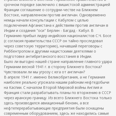
срочном порядке заключило с вишистской администрацией
Франции соглашение о сотрудни-честве на Ближнем
Востоке, направленном против англичан. Одновременно
немцы начали консультации с Кабулом с целью
подключения Афганистана к действиям против англичан в
Индии и создания "оси" Берлин - Багдад - Кабул. В
Германию прибыл лидер индийских националистов С.Ч. Босе
(с согласия правительства СССР он тайно проследовал
через советскую территорию), начавший переговоры с
Риббентропом и другими нацистскими деятелями о
подготовке антибританского восстания в Индии.
Было ли выгодно нашей стране направление главного удара
Германии весной 1941 г. в сторону Ближнего Востока?
Чувствовали ли мы угрозу с юга от англичан?
В апреле 1941 г. именно Великобритания, а не Германия
наиболее реально угрожала нашим районам нефтедобычи
на Каспии. С началом Второй Мировой войны Англия и
Франция стали разрабатывать планы по вторжению в СССР
через иранскую границу. Из всего Ближнего Востока только
здесь производился авиационный бензин, а все
нефтеперерабатывающие предприятия были оснащены
современным оборудованием, здесь же находились самые