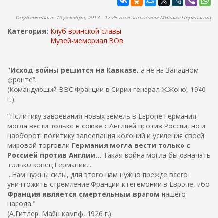
ж
а
а
п
Опубликовано 19 декабря, 2013 - 12:25 пользователем
Михаил Черепанов
н
о
и
Категория:
Клуб воинской славы
и
ю
Музей-мемориал ВОв
с
к
"
Исход войны решится на Кавказе
, а не на Западном
а
фронте”.
(Командующий ВВС Франции в Сирии генерал Ж.Жоно, 1940
г.)
“Политику завоевания новых земель в Европе Германия
могла вести только в союзе с Англией против России, но и
наоборот: политику завоевания колоний и усиления своей
мировой торговли
Германия могла вести только с
Россией против Англии...
Такая война могла бы означать
только конец Германии...
...Нам нужны силы, для этого нам нужно прежде всего
уничтожить стремление Франции к гегемонии в Европе, ибо
Франция является смертельным врагом
нашего
народа."
(А.Гитлер. Майн кампф, 1926 г.).