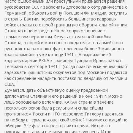
Часто ошибочными или преступными признаются решения
руководства СССР заключить договоры о сотрудничестве с
Германией, объявить войну Польше и Финляндии, вступить
в страны Балтии, перебросить большинство кадровых
войск страны со старой границы (из оборонительной линии
Сталина) в непосредственное соприкосновение с
германским вермахтом. Результатом явной ошибки
Сталина, а порой и массового предательства армейского
руководства называют факт пленения более 3 миллионов
красноармейцев уже к концу 1941 г. А выдвижение 5
кадровых армий РККА к границам Турции и Ирана, захват
Тегерана в сентябре 1941 г. (когда практически нечем было
задержать фашистских оккупантов под Москвой) подаются
как стремление наладить поставки по лендлизу от Англии и
США.
Думается, дать объективную оценку предвоенной
дипломатии Сталина и его решений в июне 1941 г. можно
лишь хорошенько вспомнив, КАКАЯ страна в течение
нескольких веков была реальным и сильнейшим
противником России и ЧТО позволило Гитлеру надеяться
на победу в германо-советской войне? Никаких сенсаций не
обещаю. Все факты известны читателям. Их просто
никогда не ставили в единую логическую цепь. Итак,