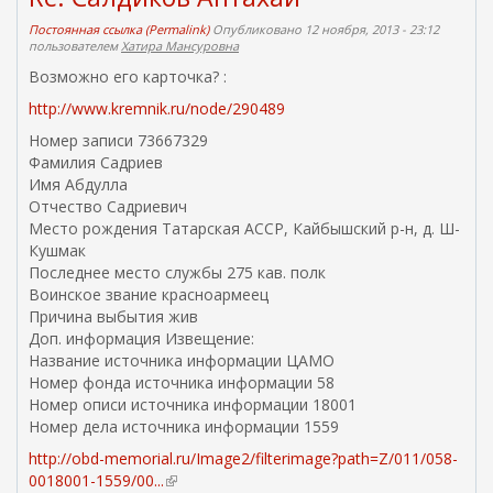
к
ы
а
л
Постоянная ссылка (Permalink)
Опубликовано 12 ноября, 2013 - 23:12
пользователем
Хатира Мансуровна
)
к
а
Возможно его карточка? :
)
http://www.kremnik.ru/node/290489
Номер записи 73667329
Фамилия Садриев
Имя Абдулла
Отчество Садриевич
Место рождения Татарская АССР, Кайбышский р-н, д. Ш-
Кушмак
Последнее место службы 275 кав. полк
Воинское звание красноармеец
Причина выбытия жив
Доп. информация Извещение:
Название источника информации ЦАМО
Номер фонда источника информации 58
Номер описи источника информации 18001
Номер дела источника информации 1559
http://obd-memorial.ru/Image2/filterimage?path=Z/011/058-
0018001-1559/00...
(