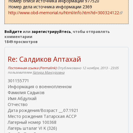
Номер описи источника информации 977520
Номер дела источника информации 2369
http://www.obd-memorial.ru/html/info.htm?id=300324122
(
в
н
е
Войдите
или
зарегистрируйтесь
, чтобы отправлять
ш
комментарии
1849 просмотров
н
я
я
Re: Салдиков Аптахай
с
с
Постоянная ссылка (Permalink)
Опубликовано 12 ноября, 2013 - 23:05
ы
пользователем
Хатира Мансуровна
л
301155771
к
Информация о военнопленном
а
Фамилия Садыков
)
Имя Абдулхай
Отчество
Дата рождения/Возраст __.07.1921
Место рождения Татарская АССР
Лагерный номер 100368
Лагерь шталаг VI K (326)