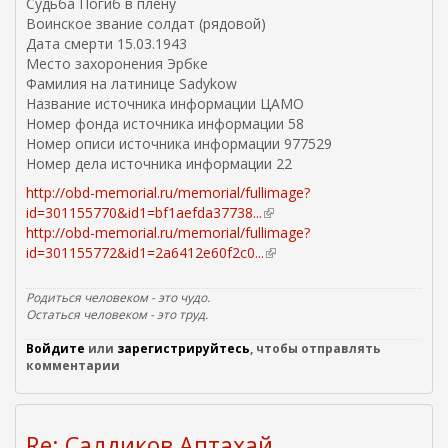
Судьба Погиб в плену
Воинское звание солдат (рядовой)
Дата смерти 15.03.1943
Место захоронения Эрбке
Фамилия на латинице Sadykow
Название источника информации ЦАМО
Номер фонда источника информации 58
Номер описи источника информации 977529
Номер дела источника информации 22
http://obd-memorial.ru/memorial/fullimage?
id=301155770&id1=bf1aefda37738...
(
http://obd-memorial.ru/memorial/fullimage?
в
id=301155772&id1=2a6412e60f2c0...
н
(
е
в
ш
н
Родиться человеком - это чудо.
н
е
Остаться человеком - это труд.
я
ш
Войдите
или
зарегистрируйтесь
, чтобы отправлять
я
н
комментарии
с
я
с
я
ы
с
л
с
Re: Салдиков Аптахай