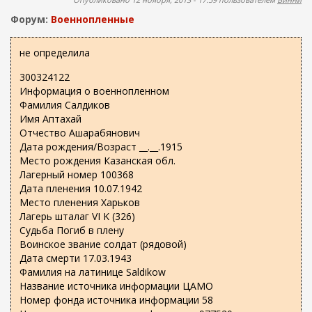
ж
о
а
Форум:
Военнопленные
н
и
и
с
не определила
ю
к
300324122
а
Информация о военнопленном
Фамилия Салдиков
Имя Аптахай
Отчество Ашарабянович
Дата рождения/Возраст __.__.1915
Место рождения Казанская обл.
Лагерный номер 100368
Дата пленения 10.07.1942
Место пленения Харьков
Лагерь шталаг VI K (326)
Судьба Погиб в плену
Воинское звание солдат (рядовой)
Дата смерти 17.03.1943
Фамилия на латинице Saldikow
Название источника информации ЦАМО
Номер фонда источника информации 58