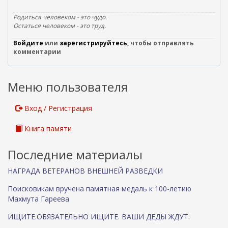
в
н
Родиться человеком - это чудо.
е
Остаться человеком - это труд.
ш
Войдите
или
зарегистрируйтесь
, чтобы отправлять
н
комментарии
я
я
с
Меню пользователя
с
ы
л
Вход / Регистрация
к
а
Книга памяти
)
Последние материалы
НАГРАДА ВЕТЕРАНОВ ВНЕШНЕЙ РАЗВЕДКИ
Поисковикам вручена памятная медаль к 100-летию
Махмута Гареева
ИЩИТЕ.ОБЯЗАТЕЛЬНО ИЩИТЕ. ВАШИ ДЕДЫ ЖДУТ.