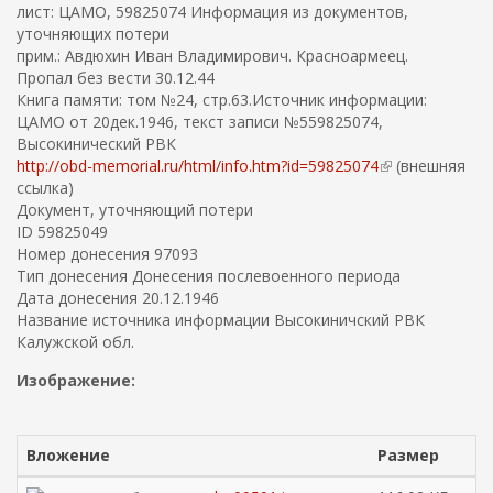
лист: ЦАМО, 59825074 Информация из документов,
уточняющих потери
прим.: Авдюхин Иван Владимирович. Красноармеец.
Пропал без вести 30.12.44
Книга памяти: том №24, стр.63.Источник информации:
ЦАМО от 20дек.1946, текст записи №559825074,
Высокинический РВК
http://obd-memorial.ru/html/info.htm?id=59825074
(
(внешняя
ссылка)
в
Документ, уточняющий потери
н
ID 59825049
е
Номер донесения 97093
ш
Тип донесения Донесения послевоенного периода
н
Дата донесения 20.12.1946
я
Название источника информации Высокиничский РВК
я
Калужской обл.
с
с
Изображение:
ы
л
к
а
Вложение
Размер
)