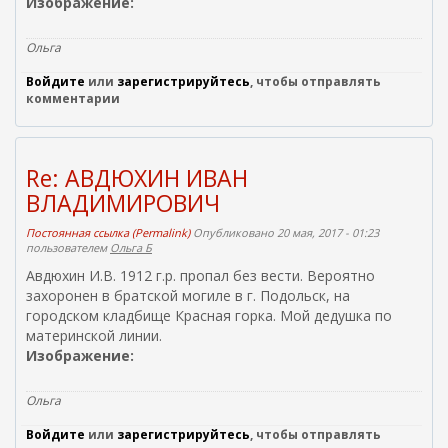
Изображение:
в
н
е
Ольга
ш
Войдите
или
зарегистрируйтесь
, чтобы отправлять
н
комментарии
я
я
с
с
Re: АВДЮХИН ИВАН
ы
ВЛАДИМИРОВИЧ
л
к
Постоянная ссылка (Permalink)
Опубликовано 20 мая, 2017 - 01:23
а
пользователем
Ольга Б
)
Авдюхин И.В. 1912 г.р. пропал без вести. Вероятно
захоронен в братской могиле в г. Подольск, на
городском кладбище Красная горка. Мой дедушка по
материнской линии.
Изображение:
Ольга
Войдите
или
зарегистрируйтесь
, чтобы отправлять