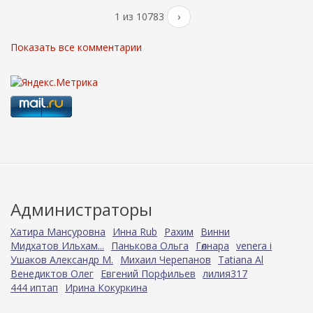
1 из 10783
›
Показать все комментарии
Администраторы
Хатира Мансуровна
Инна Rub
Рахим
Винни
Мидхатов Ильхам...
Панькова Ольга
Гөлнара
venera i
Ушаков Александр М.
Михаил Черепанов
Tatiana Al
Венедиктов Олег
Евгений Порфильев
лилия317
444 иптап
Ирина Кокуркина