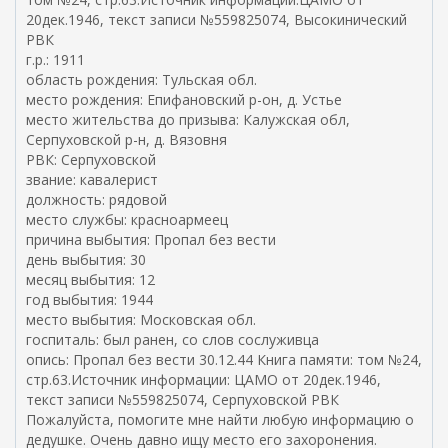
20дек.1946, текст записи №559825074, Высокинический
РВК
г.р.: 1911
область рождения: Тульская обл.
место рождения: Епифановский р-он, д. Устье
место жительства до призыва: Калужская обл,
Серпуховской р-н, д. Вязовня
РВК: Серпуховской
звание: кавалерист
должность: рядовой
место службы: красноармеец
причина выбытия: Пропал без вести
день выбытия: 30
месяц выбытия: 12
год выбытия: 1944
место выбытия: Московская обл.
госпиталь: был ранен, со слов сослуживца
опись: Пропал без вести 30.12.44 Книга памяти: том №24,
стр.63.Источник информации: ЦАМО от 20дек.1946,
текст записи №559825074, Серпуховской РВК
Пожалуйста, помогите мне найти любую информацию о
дедушке. Очень давно ищу место его захоронения.