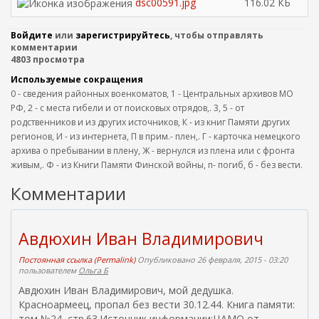
dsc00591.jpg
116.02 КБ
Войдите
или
зарегистрируйтесь
, чтобы отправлять
комментарии
4803 просмотра
Используемые сокращения
0 - сведения районных военкоматов, 1 - Центральных архивов МО
РФ, 2 - с места гибели и от поисковых отрядов,. 3, 5 - от
родственников и из других источников, К - из книг Памяти других
регионов, И - из интернета, П в прим.- плен,. Г - карточка немецкого
архива о пребывании в плену, Ж - вернулся из плена или с фронта
живым,. Ф - из Книги Памяти Финской войны, п- погиб, б - без вести.
Комментарии
Авдюхин Иван Владимирович
Постоянная ссылка (Permalink)
Опубликовано 26 февраля, 2015 - 03:20
пользователем
Ольга Б
Авдюхин Иван Владимирович, мой дедушка.
Красноармеец, пропал без вести 30.12.44. Книга памяти:
том №24, стр.63.Источник информации:ЦАМО от