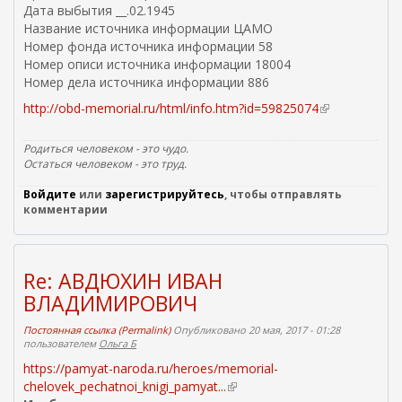
Дата выбытия __.02.1945
Название источника информации ЦАМО
Номер фонда источника информации 58
Номер описи источника информации 18004
Номер дела источника информации 886
http://obd-memorial.ru/html/info.htm?id=59825074
(
в
н
Родиться человеком - это чудо.
е
Остаться человеком - это труд.
ш
Войдите
или
зарегистрируйтесь
, чтобы отправлять
н
комментарии
я
я
с
с
Re: АВДЮХИН ИВАН
ы
ВЛАДИМИРОВИЧ
л
к
Постоянная ссылка (Permalink)
Опубликовано 20 мая, 2017 - 01:28
а
пользователем
Ольга Б
)
https://pamyat-naroda.ru/heroes/memorial-
chelovek_pechatnoi_knigi_pamyat...
(