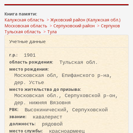
ж
и
а
с
н
Книга памяти:
к
и
Калужская область
Жуковский район (Калужская обл.)
ю
а
Московская область
Серпуховский район
Серпухов
Тульская область
Тула
Учетные данные
г.р.:
1901
область рождения:
Тульская обл.
место рождения:
Московская обл, Епифанского р-на,
дер. Устье
место жительства до призыва:
Московская обл., Серпуховской р-он,
дер. нижняя Вязовня
РВК:
Высокинический, Серпуховской
звание:
кавалерист
должность:
рядовой
место службы:
красноармеец