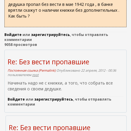
о
ж
дедушка пропал без вести в мае 1942 года , в банке
а
и
врятли скажут о наличии книжки без дополнительных .
н
с
Как быть ?
и
к
ю
а
Войдите
или
зарегистрируйтесь
, чтобы отправлять
комментарии
9058 просмотров
Re: Без вести пропавшие
Постоянная ссылка (Permalink)
Опубликовано 22 апреля, 2012 - 00:36
пользователем
root
Начинать надо не с книжки, а того, что собрать все
сведения о своем дедушке.
Войдите
или
зарегистрируйтесь
, чтобы отправлять
комментарии
Re: Без вести пропавшие