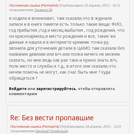
Постоянная ссылка (Permalink)
Опубликовано 23 апреля, 2012 - 16:12
пользователем
Эльвира 84
я ходила в военкомат, там сказали,что в журнале
записи и в книге памяти есть только такие вещи: ФИО,
год прибытия ,год и месяц выбытия , год рождения, что
он красноармеец и место рождения и всё, такие же
данные я нашла и в интернете кремник точка ру,
звонила для уточнения детали в ЦАМО там сказали без
названия девизии или в/ч или полка ничего не можем
сказать, но мне ведь как раз таки и нужно знать в/ч,
полк место и службы и т.д., в итоге они сказали,что
ничем помочь не могут, как счас быть мне ? куда
обращаться ?
Войдите
или
зарегистрируйтесь
, чтобы отправлять
комментарии
Re: Без вести пропавшие
Постоянная ссылка (Permalink)
Опубликовано 24 апреля, 2012 - 12:31
пользователем
Евгений Порфильев