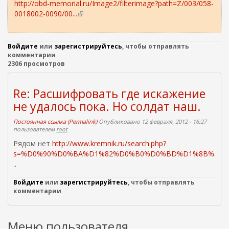
http://obd-memorial.ru/Image2/filterimage?path=Z/003/058-
0018002-0090/00...
(
в
н
е
Войдите
или
зарегистрируйтесь
, чтобы отправлять
ш
комментарии
2306 просмотров
н
я
я
Re: Расшифровать где искажение
с
не удалось пока. Но солдат наш.
с
ы
Постоянная ссылка (Permalink)
Опубликовано 12 февраля, 2012 - 16:27
л
пользователем
root
к
Рядом нет
http://www.kremnik.ru/search.php?
а
s=%D0%90%D0%BA%D1%82%D0%B0%D0%BD%D1%8B%.
)
..
Войдите
или
зарегистрируйтесь
, чтобы отправлять
комментарии
Меню пользователя