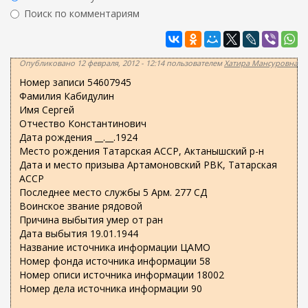
ж
р
Поиск по комментариям
а
м
н
Найти
а
и
ю
п
Опубликовано 12 февраля, 2012 - 12:14 пользователем
Хатира Мансуровна
о
Номер записи 54607945
и
Фамилия Кабидулин
Имя Сергей
с
Отчество Константинович
к
Дата рождения __.__.1924
а
Место рождения Татарская АССР, Актанышский р-н
Дата и место призыва Артамоновский РВК, Татарская
АССР
Последнее место службы 5 Арм. 277 СД
Воинское звание рядовой
Причина выбытия умер от ран
Дата выбытия 19.01.1944
Название источника информации ЦАМО
Номер фонда источника информации 58
Номер описи источника информации 18002
Номер дела источника информации 90