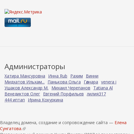
Администраторы
Хатира Мансуровна
Инна Rub
Рахим
Винни
Мидхатов Ильхам...
Панькова Ольга
Гөлнара
venera i
Ушаков Александр М.
Михаил Черепанов
Tatiana Al
Венедиктов Олег
Евгений Порфильев
лилия317
444 иптап
Ирина Кокуркина
Владелец домена, создание и сопровождение сайта —
Елена
Сунгатова.
(