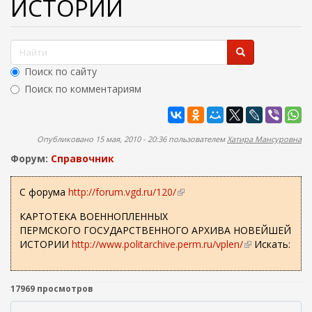
ИСТОРИИ
ж
а
н
и
Ф
ю
о
Поиск по сайту
р
Поиск по комментариям
м
Найти
а
п
Опубликовано 15 мая, 2010 - 20:36 пользователем
Хатира Мансуровна
о
Форум:
Справочник
и
с
С форума
http://forum.vgd.ru/120/
(
в
к
КАРТОТЕКА ВОЕННОПЛЕННЫХ
н
а
ПЕРМСКОГО ГОСУДАРСТВЕННОГО АРХИВА НОВЕЙШЕЙ
е
ИСТОРИИ
http://www.politarchive.perm.ru/vplen/
(
Искать:
ш
в
н
н
я
е
17969 просмотров
я
ш
с