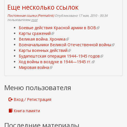
н
с
Еще несколько ссылок
я
ы
я
л
Постоянная ссылка (Permalink)
Опубликовано 17 мая, 2010 - 00:34
с
к
пользователем
root
с
а
Боевые действия Красной армии в ВОВ
(
ы
)
Карты сражений
(
в
л
Великая война. Хроника
в
(
н
к
Военачальники Великой Отечественной войны
н
в
е
(
а
Карты военных действий
е
н
(
ш
в
)
Будапештская операция 1944–1945 годов
ш
е
в
н
(
н
Ход войны в воздухе в 1944—1945 гг.
н
ш
н
(
я
в
е
Мировая война
(
я
н
е
в
я
н
ш
в
я
я
ш
н
с
е
н
н
с
я
н
е
с
ш
я
е
с
с
я
ш
ы
н
я
Меню пользователя
ш
ы
с
я
н
л
я
с
н
л
ы
с
я
к
я
с
Вход / Регистрация
я
к
л
с
я
а
с
ы
я
а
к
ы
с
)
с
л
Книга памяти
с
)
а
л
с
ы
к
с
)
к
ы
л
а
Последние материалы
ы
а
л
к
)