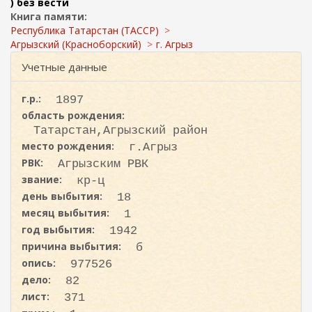
ж
) без вести
и
а
Книга памяти:
с
н
Республика Татарстан (ТАССР)
к
и
Агрызский (Красноборский)
г. Агрыз
ю
а
Учетные данные
г.р.:
1897
область рождения:
Татарстан,Агрызский район
место рождения:
г.Агрыз
РВК:
Агрызским РВК
звание:
кр-ц
день выбытия:
18
месяц выбытия:
1
год выбытия:
1942
причина выбытия:
б
опись:
977526
дело:
82
лист:
371