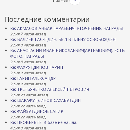
1 из 489
>
Последние комментарии
Re: АКМАЛОВ АНВАР ГАРАЕВИЧ. УТОЧНЕНИЯ. НАГРАДЫ.
2 дня 7 часов
назад
Re: ВАЛИЕВ ГАЛЯТДИН. БЫЛ В ПЛЕНУ.ОСВОБОЖДЕН.
2 дня 8 часов
назад
Re: АНАСТАСИН ИВАН НИКОЛАЕВИЧ(АРТЕМОВИЧ). ЕСТЬ
ФОТО. НАГРАДЫ
2 дня 8 часов
назад
Re: ФАХРУТДИНОВ ГАРИП
2 дня 9 часов
назад
Re: ГАРИН АЛЕКСАНДР
2 дня 9 часов
назад
Re: ТРЕТЬЯЧЕНКО АЛЕКСЕЙ ПЕТРОВИЧ
2 дня 20 часов
назад
Re: ШАРАФУТДИНОВ САХАБУТДИН
2 дня 22 часа
назад
Re: ФАЙЗУТДИНОВ САГИР
2 дня 22 часа
назад
Re: ПРОВЕРЬТЕ. В базе не нашла.
4 дня 8 часов
назад