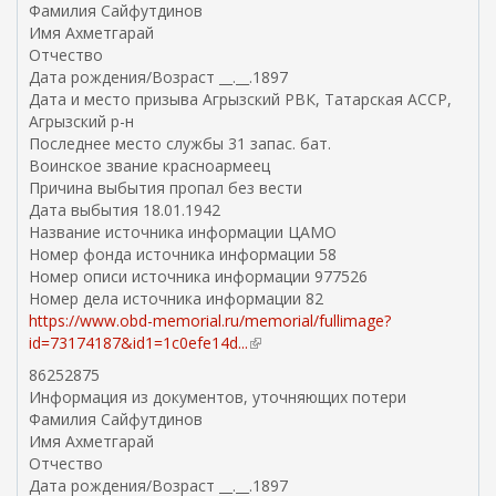
Фамилия Сайфутдинов
Имя Ахметгарай
Отчество
Дата рождения/Возраст __.__.1897
Дата и место призыва Агрызский РВК, Татарская АССР,
Агрызский р-н
Последнее место службы 31 запас. бат.
Воинское звание красноармеец
Причина выбытия пропал без вести
Дата выбытия 18.01.1942
Название источника информации ЦАМО
Номер фонда источника информации 58
Номер описи источника информации 977526
Номер дела источника информации 82
https://www.obd-memorial.ru/memorial/fullimage?
id=73174187&id1=1c0efe14d...
(
в
86252875
н
Информация из документов, уточняющих потери
е
Фамилия Сайфутдинов
ш
Имя Ахметгарай
н
Отчество
я
Дата рождения/Возраст __.__.1897