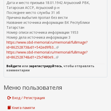
я
Дата и место призыва 18.01.1942 Агрызский РВК,
с
Татарская АССР, Агрызский р-н
с
Последнее место службы 31 зб
ы
Причина выбытия пропал без вести
л
Название источника информации ВК Республики
к
Татарстан
а
Номер описи источника информации 1953
)
Номер дела источника информации 3
https://www.obd-memorial.ru/memorial/fullimage?
id=86252873&id1=542ed9f63...
(
https://www.obd-memorial.ru/memorial/fullimage?
в
id=86252874&id1=25cf480e9...
(
н
в
е
Войдите
или
зарегистрируйтесь
, чтобы отправлять
н
ш
комментарии
е
н
ш
я
н
я
Меню пользователя
я
с
я
с
с
ы
Вход / Регистрация
с
л
ы
к
Книга памяти