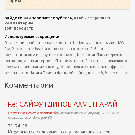
прим.:
1
Войдите
или
зарегистрируйтесь
, чтобы отправлять
комментарии
1501 просмотр
Используемые сокращения
0 - сведения районных военкоматов, 1 - Центральных архивов МО
РФ, 2 - с места гибели и от поисковых отрядов,. 3, 5 - от
родственников и из других источников, К - из книг Памяти других
регионов, И - из интернета, П в прим.- плен,. Г - карточка немецкого
архива о пребывании в плену, Ж - вернулся из плена или с фронта
живым,. Ф - из Книги Памяти Финской войны, п- погиб, б - без вести.
Комментарии
Re: САЙФУТДИНОВ АХМЕТГАРАЙ
Постоянная ссылка (Permalink)
Опубликовано 28 апреля, 2017 - 21:11
пользователем
Зульфар 59
73174188
Информация из документов, уточняющих потери