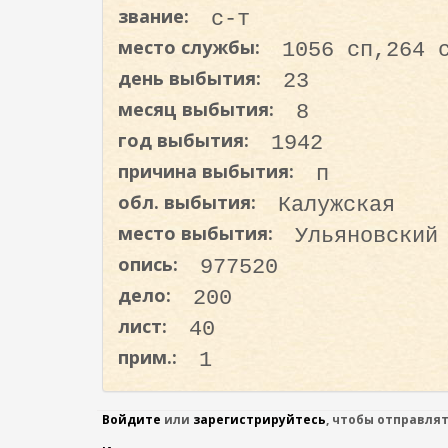
о
звание:
с-т
д
место службы:
1056 сп,264 
е
день выбытия:
23
р
месяц выбытия:
8
ж
а
год выбытия:
1942
н
причина выбытия:
п
и
обл. выбытия:
Калужская
ю
место выбытия:
Ульяновский
опись:
977520
дело:
200
лист:
40
прим.:
1
Войдите
или
зарегистрируйтесь
, чтобы отправля