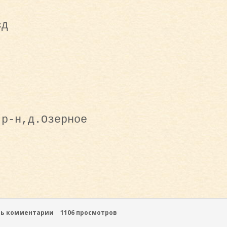
сд
 р-н,д.Озерное
ть комментарии
1106 просмотров