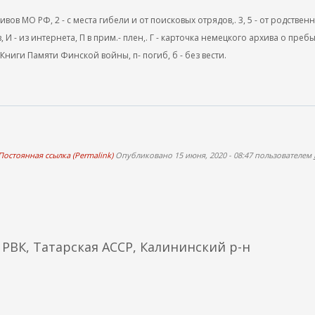
ов МО РФ, 2 - с места гибели и от поисковых отрядов,. 3, 5 - от родствен
, И - из интернета, П в прим.- плен,. Г - карточка немецкого архива о преб
 Книги Памяти Финской войны, п- погиб, б - без вести.
Постоянная ссылка (Permalink)
Опубликовано 15 июня, 2020 - 08:47 пользователем
РВК, Татарская АССР, Калининский р-н