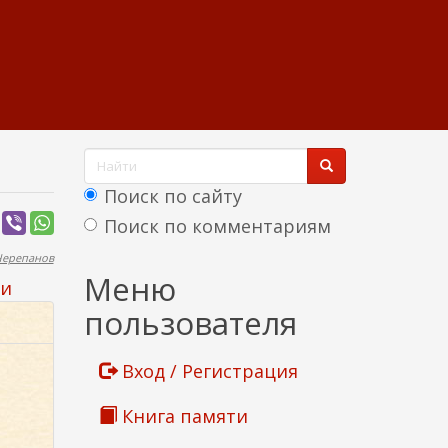
Ф
о
Поиск по сайту
р
Поиск по комментариям
м
Черепанов
Найти
Меню
и
а
пользователя
п
о
Вход / Регистрация
и
Книга памяти
с