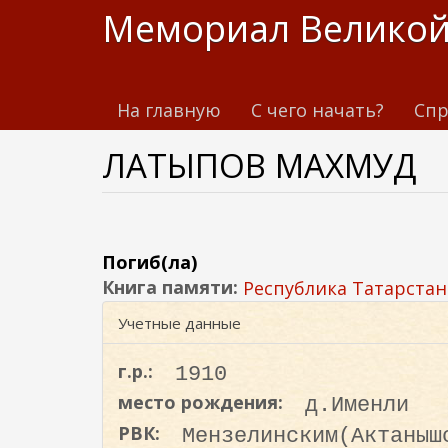
П
Мемориал Великой
е
р
е
На главную
С чего начать?
Спр
й
т
ЛАТЫПОВ МАХМУД
и
к
о
с
н
Погиб(ла)
о
Книга памяти:
Республика Татарстан
в
Учетные данные
н
о
г.р.:
1910
м
место рождения:
д.Именли
у
РВК:
Мензелинским(Актаныш
с