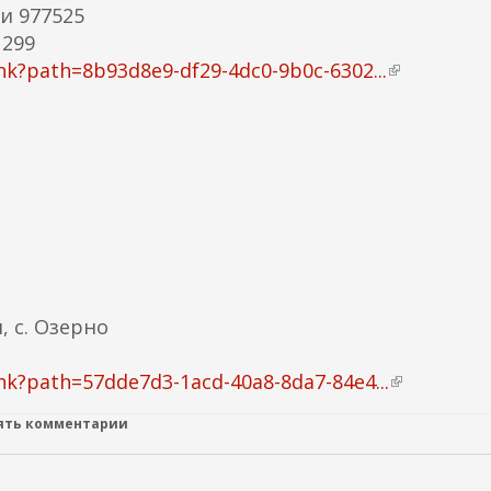
к
и 977525
а
 299
)
nk?path=8b93d8e9-df29-4dc0-9b0c-6302...
(
в
н
е
ш
н
я
я
с
с
, с. Озерно
ы
л
nk?path=57dde7d3-1acd-40a8-8da7-84e4...
(
к
в
а
лять комментарии
н
)
е