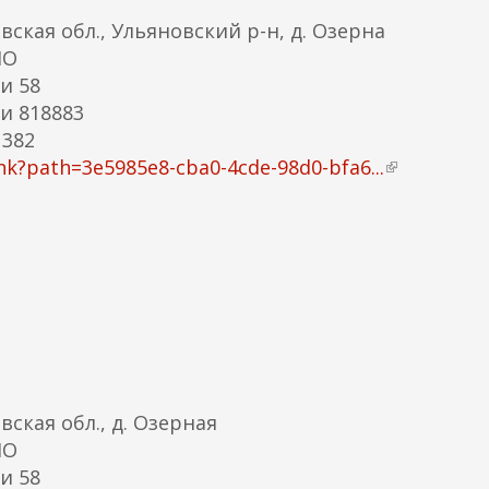
кая обл., Ульяновский р-н, д. Озерна
МО
и 58
и 818883
 382
nk?path=3e5985e8-cba0-4cde-98d0-bfa6...
(
в
н
е
ш
н
я
я
с
с
ская обл., д. Озерная
ы
МО
л
и 58