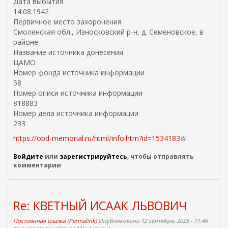
Дата выбытия
14.08.1942
Первичное место захоронения
Смоленская обл., Износковский р-н, д. Семеновское, в
районе
Название источника донесения
ЦАМО
Номер фонда источника информации
58
Номер описи источника информации
818883
Номер дела источника информации
233
https://obd-memorial.ru/html/info.htm?id=1534183
(
в
Войдите
или
зарегистрируйтесь
, чтобы отправлять
н
комментарии
е
ш
н
я
Re: КВЕТНЫЙ ИСААК ЛЬВОВИЧ
я
с
Постоянная ссылка (Permalink)
Опубликовано 12 сентября, 2025 - 11:46