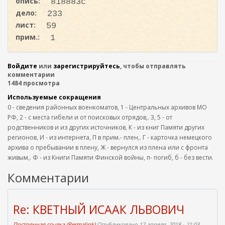
опись:
818883с
дело:
233
лист:
59
прим.:
1
Войдите
или
зарегистрируйтесь
, чтобы отправлять
комментарии
1484 просмотра
Используемые сокращения
0 - сведения районных военкоматов, 1 - Центральных архивов МО
РФ, 2 - с места гибели и от поисковых отрядов,. 3, 5 - от
родственников и из других источников, К - из книг Памяти других
регионов, И - из интернета, П в прим.- плен,. Г - карточка немецкого
архива о пребывании в плену, Ж - вернулся из плена или с фронта
живым,. Ф - из Книги Памяти Финской войны, п- погиб, б - без вести.
Комментарии
Re: КВЕТНЫЙ ИСААК ЛЬВОВИЧ
Постоянная ссылка (Permalink)
Опубликовано 12 апреля, 2018 - 21:03