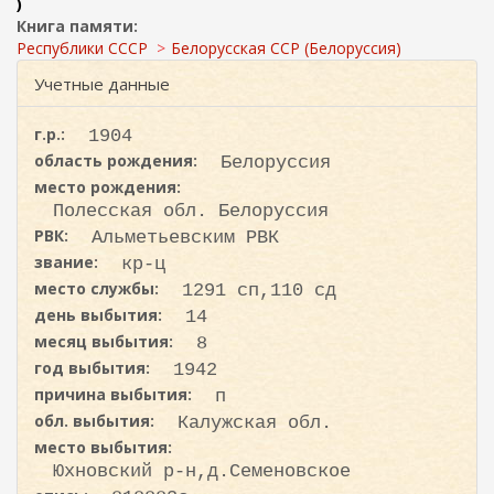
ж
)
и
а
Книга памяти:
с
н
Республики СССР
Белорусская ССР (Белоруссия)
к
и
Учетные данные
ю
а
г.р.:
1904
область рождения:
Белоруссия
место рождения:
Полесская обл. Белоруссия
РВК:
Альметьевским РВК
звание:
кр-ц
место службы:
1291 сп,110 сд
день выбытия:
14
месяц выбытия:
8
год выбытия:
1942
причина выбытия:
п
обл. выбытия:
Калужская обл.
место выбытия:
Юхновский р-н,д.Семеновское