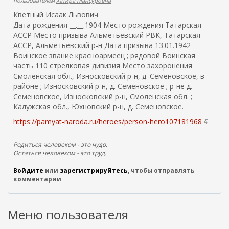
пользователем
Хатира Мансуровна
с
ы
Кветный Исаак Львович
л
Дата рождения __.__.1904 Место рождения Татарская
к
АССР Место призыва Альметьевский РВК, Татарская
а
АССР, Альметьевский р-н Дата призыва 13.01.1942
)
Воинское звание красноармеец ; рядовой Воинская
часть 110 стрелковая дивизия Место захоронения
Смоленская обл., Износковский р-н, д. Семеновское, в
районе ; Износковский р-н, д. Семеновское ; р-не д.
Семеновское, Износковский р-н, Смоленская обл. ;
Калужская обл., Юхновский р-н, д. Семеновское.
https://pamyat-naroda.ru/heroes/person-hero107181968
(
в
н
Родиться человеком - это чудо.
е
Остаться человеком - это труд.
ш
Войдите
или
зарегистрируйтесь
, чтобы отправлять
н
комментарии
я
я
с
Меню пользователя
с
ы