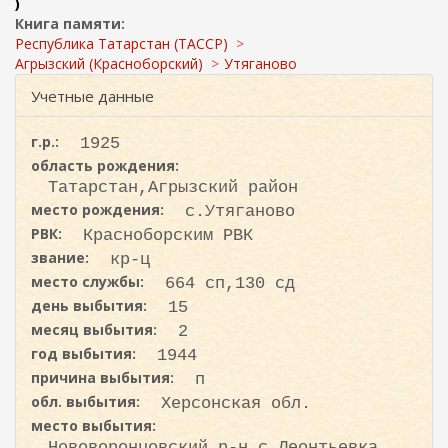
ж
)
и
а
Книга памяти:
с
н
Республика Татарстан (ТАССР)
к
и
Агрызский (Красноборский)
Утяганово
ю
а
Учетные данные
г.р.:
1925
область рождения:
Татарстан,Агрызский район
место рождения:
с.Утяганово
РВК:
Красноборским РВК
звание:
кр-ц
место службы:
664 сп,130 сд
день выбытия:
15
месяц выбытия:
2
год выбытия:
1944
причина выбытия:
п
обл. выбытия:
Херсонская обл.
место выбытия:
Нововоронцовский р-н,с.Леонтьевка