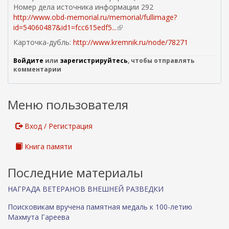
Номер дела источника информации 292
http://www.obd-memorial.ru/memorial/fullimage?
id=54060487&id1=fcc615edf5...
(
в
Карточка-дубль:
http://www.kremnik.ru/node/78271
н
е
Войдите
или
зарегистрируйтесь
, чтобы отправлять
ш
комментарии
н
я
я
Меню пользователя
с
с
Вход / Регистрация
ы
л
Книга памяти
к
а
Последние материалы
)
НАГРАДА ВЕТЕРАНОВ ВНЕШНЕЙ РАЗВЕДКИ
Поисковикам вручена памятная медаль к 100-летию
Махмута Гареева