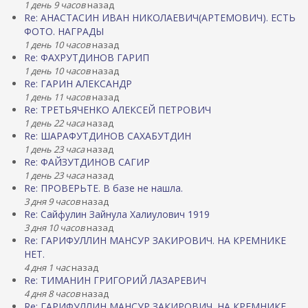
1 день 9 часов
назад
Re: АНАСТАСИН ИВАН НИКОЛАЕВИЧ(АРТЕМОВИЧ). ЕСТЬ
ФОТО. НАГРАДЫ
1 день 10 часов
назад
Re: ФАХРУТДИНОВ ГАРИП
1 день 10 часов
назад
Re: ГАРИН АЛЕКСАНДР
1 день 11 часов
назад
Re: ТРЕТЬЯЧЕНКО АЛЕКСЕЙ ПЕТРОВИЧ
1 день 22 часа
назад
Re: ШАРАФУТДИНОВ САХАБУТДИН
1 день 23 часа
назад
Re: ФАЙЗУТДИНОВ САГИР
1 день 23 часа
назад
Re: ПРОВЕРЬТЕ. В базе не нашла.
3 дня 9 часов
назад
Re: Сайфулин Зайнула Халиулович 1919
3 дня 10 часов
назад
Re: ГАРИФУЛЛИН МАНСУР ЗАКИРОВИЧ. НА КРЕМНИКЕ
НЕТ.
4 дня 1 час
назад
Re: ТИМАНИН ГРИГОРИЙ ЛАЗАРЕВИЧ
4 дня 8 часов
назад
Re: ГАРИФУЛЛИН МАНСУР ЗАКИРОВИЧ. НА КРЕМНИКЕ