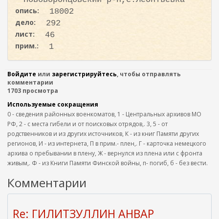
опись:
18002
дело:
292
лист:
46
прим.:
1
Войдите
или
зарегистрируйтесь
, чтобы отправлять
комментарии
1703 просмотра
Используемые сокращения
0 - сведения районных военкоматов, 1 - Центральных архивов МО
РФ, 2 - с места гибели и от поисковых отрядов,. 3, 5 - от
родственников и из других источников, К - из книг Памяти других
регионов, И - из интернета, П в прим.- плен,. Г - карточка немецкого
архива о пребывании в плену, Ж - вернулся из плена или с фронта
живым,. Ф - из Книги Памяти Финской войны, п- погиб, б - без вести.
Комментарии
Re: ГИЛИТЗУЛЛИН АНВАР