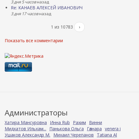
3 дня 5 часов
назад
Re: КАНАЕВ АЛЕКСЕЙ ИВАНОВИЧ
3 дня 17 часов
назад
1 из 10783
›
Показать все комментарии
Администраторы
Хатира Мансуровна
Инна Rub
Рахим
Винни
Мидхатов Ильхам...
Панькова Ольга
Гөлнара
venera i
Ушаков Александр М.
Михаил Черепанов
Tatiana Al