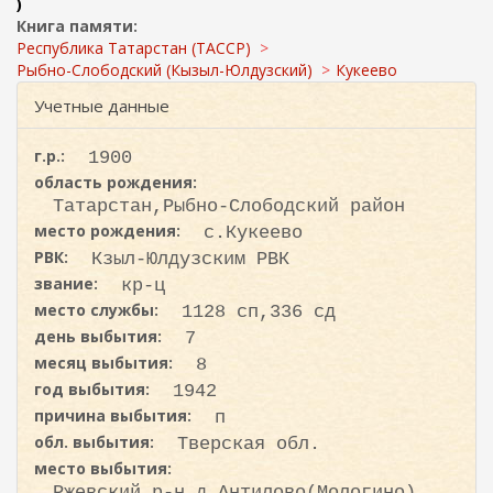
ж
)
и
а
Книга памяти:
с
н
Республика Татарстан (ТАССР)
к
и
Рыбно-Слободский (Кызыл-Юлдузский)
Кукеево
ю
а
Учетные данные
г.р.:
1900
область рождения:
Татарстан,Рыбно-Слободский район
место рождения:
с.Кукеево
РВК:
Кзыл-Юлдузским РВК
звание:
кр-ц
место службы:
1128 сп,336 сд
день выбытия:
7
месяц выбытия:
8
год выбытия:
1942
причина выбытия:
п
обл. выбытия:
Тверская обл.
место выбытия:
Ржевский р-н,д.Антилово(Мологино)