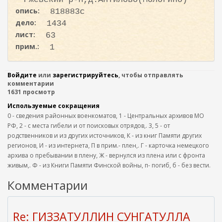
опись:
818883с
дело:
1434
лист:
63
прим.:
1
Войдите
или
зарегистрируйтесь
, чтобы отправлять
комментарии
1631 просмотр
Используемые сокращения
0 - сведения районных военкоматов, 1 - Центральных архивов МО
РФ, 2 - с места гибели и от поисковых отрядов,. 3, 5 - от
родственников и из других источников, К - из книг Памяти других
регионов, И - из интернета, П в прим.- плен,. Г - карточка немецкого
архива о пребывании в плену, Ж - вернулся из плена или с фронта
живым,. Ф - из Книги Памяти Финской войны, п- погиб, б - без вести.
Комментарии
Re: ГИЗЗАТУЛЛИН СУНГАТУЛЛА