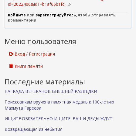
id=2022406&id1=b1af65b1fd...
(
в
Войдите
или
зарегистрируйтесь
, чтобы отправлять
н
комментарии
е
ш
н
Меню пользователя
я
я
с
Вход / Регистрация
с
ы
Книга памяти
л
к
Последние материалы
а
)
НАГРАДА ВЕТЕРАНОВ ВНЕШНЕЙ РАЗВЕДКИ
Поисковикам вручена памятная медаль к 100-летию
Махмута Гареева
ИЩИТЕ.ОБЯЗАТЕЛЬНО ИЩИТЕ. ВАШИ ДЕДЫ ЖДУТ.
Возвращающая из небытия